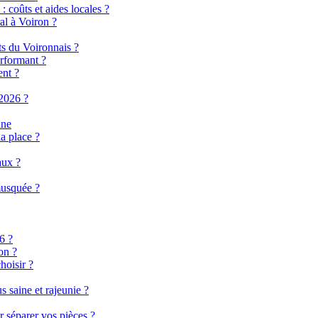
 coûts et aides locales ?
al à Voiron ?
ts du Voironnais ?
rformant ?
ent ?
2026 ?
ine
a place ?
aux ?
musquée ?
6 ?
on ?
hoisir ?
 saine et rajeunie ?
r séparer vos pièces ?