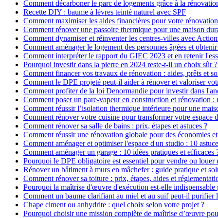
Comment décarboner le parc de logements grâce à la rénovatio
Recette DIY : baume à lèvres teinté naturel avec SPF
Comment maximiser les aides financières pour votre rénovation
Comment rénover une passoire thermique pour une maison dur
Comment dynamiser et réinventer les centres-villes avec Action
Comment aménager le logement des personnes âgées et obtenir d
Comment interpréter le rapport du GIEC 2023 et en retenir l'ess
Pourquoi investir dans la pierre en 2024 reste-t-il un choix sûr ?
Comment financer vos travaux de rénovation : aides, prêts et so
Comment le DPE projeté peut-il aider à rénover et valoriser vot
Comment profiter de la loi Denormandie pour investir dans l'anci
Comment poser un pare-vapeur en construction et rénovation : rô
Comment réussir l’isolation thermique intérieure pour une mai
Comment rénover votre cuisine pour transformer votre espace d
Comment rénover sa salle de bains : prix, étapes et astuces ?
Comment réussir une rénovation globale pour des économies et
Comment aménager et optimiser l'espace d'un studio : 10 astuce
Comment aménager un garage : 10 idées pratiques et efficaces 
Pourquoi le DPE obligatoire est essentiel pour vendre ou louer 
Rénover un bâtiment à murs en mâchefer : guide pratique et sol
Comment rénover sa toiture : prix, étapes, aides et réglementati
Pourquoi la maîtrise d'œuvre d'exécution est-elle indispensable 
Comment un baume clarifiant au miel et au suif peut-il purifier 
Chape ciment ou anhydrite : quel choix selon votre projet ?
Pourquoi choisir une mission complète de maîtrise d’œuvre pour