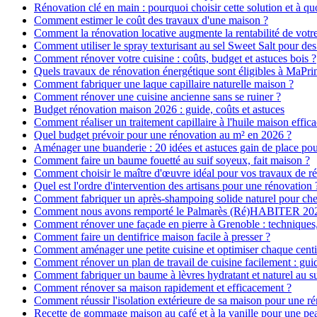
Rénovation clé en main : pourquoi choisir cette solution et à quo
Comment estimer le coût des travaux d'une maison ?
Comment la rénovation locative augmente la rentabilité de votr
Comment utiliser le spray texturisant au sel Sweet Salt pour des
Comment rénover votre cuisine : coûts, budget et astuces bois ?
Quels travaux de rénovation énergétique sont éligibles à MaPr
Comment fabriquer une laque capillaire naturelle maison ?
Comment rénover une cuisine ancienne sans se ruiner ?
Budget rénovation maison 2026 : guide, coûts et astuces
Comment réaliser un traitement capillaire à l'huile maison effica
Quel budget prévoir pour une rénovation au m² en 2026 ?
Aménager une buanderie : 20 idées et astuces gain de place pour
Comment faire un baume fouetté au suif soyeux, fait maison ?
Comment choisir le maître d'œuvre idéal pour vos travaux de r
Quel est l'ordre d'intervention des artisans pour une rénovation 
Comment fabriquer un après-shampoing solide naturel pour ch
Comment nous avons remporté le Palmarès (Ré)HABITER 2025 :
Comment rénover une façade en pierre à Grenoble : techniques, 
Comment faire un dentifrice maison facile à presser ?
Comment aménager une petite cuisine et optimiser chaque centi
Comment rénover un plan de travail de cuisine facilement : gui
Comment fabriquer un baume à lèvres hydratant et naturel au su
Comment rénover sa maison rapidement et efficacement ?
Comment réussir l'isolation extérieure de sa maison pour une r
Recette de gommage maison au café et à la vanille pour une p