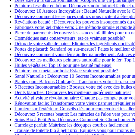
Dites adieu à la surconsommation: Adoptez une vie plus simple
Peinture d'escalier en béton: Découvrez notre tutoriel facile et r
Découvrez 10 Astuces Incroyables : Beauté Naturelle avec le 
Découvrez comment les espaces publics nous incitent à être plus
Révélations beauté : Découvrez les pouvoirs insoupçonnés du
Fabriquez votre gel d'aloe vera: Une méthode simple et rapide 
Pierre de parement: découvrez les astuces infaillibles pour un ne
Cosmétiques sans conservateurs: est-ce vraiment possible?
Détox de votre salle de bains: Éliminez les ingrédients nocifs d
Portes de placard: Standard ou sur-mesure? Faites le meilleur c
Découvrez comment vous démaquiller naturellement: Astuces et 
Découvrez les meilleures peintures antirouille pour le fer: Top 
Huiles végétales: Top 10 pour une beauté radieuse!
Peinture pour métal sur bois: Est-ce vraiment possible?
Santé Naturelle : Découvrez 10 Secrets Incontournables pour u
Plantes pour Balcons Ombragés: Transformez votre Terrasse en
5 Recettes Incontournables : Boostez votre été avec des huiles e
Dents blanches: Découvrez les meilleurs ingrédients naturels!
Activité physique révolutionnaire: Chaque pas compte pour vot
Rénovation facile: Transformez votre vieux parquet irrégulier en
Lumière sur l'extérieur: Conseils clés pour concevoir et installer
Découvrez 5 recettes beauté: Les miracles de l'aloe vera pour v
Soins Bio à Petit Prix: Découvrez Comment Se Chouchouter P
Carrelage parfait: Maîtrisez les découpes courbes facilement!
Trousse de toilette bio à petit prix: Équipez-vous pour moins de