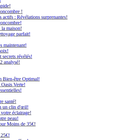
!
apide!
Concombre !
 actifs : Révélations surprenantes!
 concombre!
à la maison!
ttoyage parfait!
ès maintenant!
hoix!
secrets révélés!
12 analysé!
n Bien-être Optimal!
 Oasis Verte!
ssentielles!
re santé!
 un clin d'œil!
 votre éclairage!
otre peau!
our Moins de 35€!
 25€!