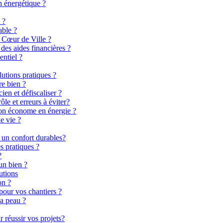
n énergétique ?
 ?
able ?
 Cœur de Ville ?
es aides financières ?
entiel ?
lutions pratiques ?
re bien ?
en et défiscaliser ?
le et erreurs à éviter?
son économe en énergie ?
e vie ?
 un confort durables?
s pratiques ?
?
un bien ?
utions
on ?
pour vos chantiers ?
la peau ?
 réussir vos projets?