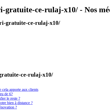
i-gratuite-ce-rulaj-x10/ - Nos mé
i-gratuite-ce-rulaj-x10/
gratuite-ce-rulaj-x10/
 cela apporte aux clients
ieu de 6?
er le reste ?
otre bien à distance ?
énovation ?