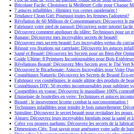
Bricolage Facile: Choisissez la Meilleure Colle pour Chaque M
7 astuces infaillibles : éliminez vos cernes rapidement !
Tendance Clean Girl: Pourquoi toutes les femmes l'adoptent?
Révélation de 60 Millions de Consommateurs: Découvrez le meil
Fabriquez votre pied de parasol: Découvrez notre tutoriel facile 
Découvrez comment appliquer du plâtre: Techniques pour un mur
Banane: Découvrez mes incroyables secrets de beauté!
Découvrez mes secrets beauté: Les incroyables vertus du curc
Réussir vos fixations sur carrelage: Découvrez les astuces infaill
Santé et Beauté: Découvrez les Secrets pour un Bien-être Opti
Guide Ultime: 8 Peintures Incontournables pour Bois Extérieur
Révélations Beauté: Découvrez Mes Secrets avec le Thé Vert 
Découvrez le Bicarbonate: Astuces Incroyables pour Votre Quo
Cosmétiques Naturels: Découvrez les Secrets de Beauté Éco-re
Fabriquez vos cosmétiques: le guide ultime des produits de bea
Cosmétiques DIY: 50 recettes incontournables pour sublimer vot
Cosmetibles en vogue: Découvrez le maquillage 100% comesti
Étiquetage de bouteilles en verre: Techniques et astuces incont
Beauté : le mouvement licorne combat la surconsommation !
Techniques infaillibles pour teindre le bois naturellement: Dé
Spiruline: Découvrez le secret beauté pour revitaliser les peaux 
Algues: Découvrez leurs incroyables bienfaits pour la santé et l
Créez vos propres parfums: Découvrez les secrets de la fabricati
Dimensions Clés: Tout savoir pour aménager votre salle de bai