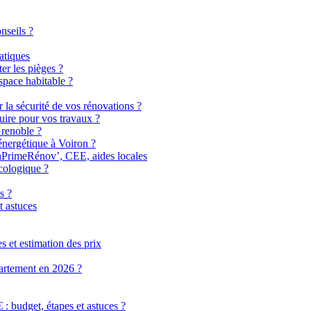
nseils ?
atiques
er les pièges ?
pace habitable ?
r la sécurité de vos rénovations ?
uire pour vos travaux ?
Grenoble ?
énergétique à Voiron ?
MaPrimeRénov’, CEE, aides locales
cologique ?
s ?
t astuces
 et estimation des prix
partement en 2026 ?
 budget, étapes et astuces ?