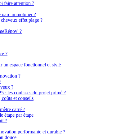
i faire attention ?
e parc immobilier ?
 cheveux effet plage ?
imeRénov' ?
ce ?
 un espace fonctionnel et stylé
énovation ?
?
eveux ?
 les coulisses du projet primé ?
coûts et conseils
mètre carré ?
de étape par étape
if ?
énovation performante et durable ?
eau douce