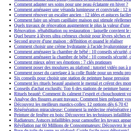
Comment adapter ses soins pour une peau éclatante en hiver ?
Comment aménager une véranda lumineuse et conviviale : 12 i
Comment rénover un escalier ancien : 12 idées et astuces facile
Comment faire un sérum capillaire maison qui stimule réelleme
Quels travaux de rénovation augmentent le plus la valeur d'une
Rénovation, réhabilitation ou restauration : laquelle convient 
Quel beurre à lèvres ultra crémeux choisir pour lèvres sèches et
Second œuvre d'une maison : définition et quand le réaliser
Comment choisir une crème hydratante à l'acide hyaluronique e
Comment aménager la chambre de bébé : 10 conseils sécurité, 
Comment aménager la chambre de bébé : 10 conseils sécurité, 
Comment mieux gérer ses émotions : 7 clés pratiques
Comment poser des moulures au plafond : tutoriel vidéo pas à p
Comment poser du carrelage à la colle fluide pour un rendu pro
Six conseils pour choisir une station de peinture basse pression
Comment les rituels beauté apaisent le mental et créent des mom
Conseils d'achat exclusifs: Top 6 des stations de peinture basse
Rituels beauté: Comment ils calment l’esprit et chouchoutent v
Analyse des fissures avant travaux: Comment bien préparer vos
Découvrez les meilleurs mastics-colles: 12 options dès 6,70 €!
Régénération miraculeuse: Comment la médecine régénérative pe
Peinture de fenêtre en bois: Découvrez les techniques infaillibles
Radiateurs: Astuces infaillibles pour camoufler les tuyaux appar
Révélation par 60 Millions de Consommateurs: Découvrez le sé
Pose de toile de verre au plafond: Guide facile pour débutants!