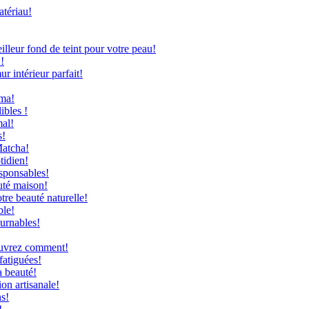
atériau!
leur fond de teint pour votre peau!
!
 intérieur parfait!
uma!
ibles !
mal!
s!
Matcha!
tidien!
sponsables!
uté maison!
re beauté naturelle!
ble!
ournables!
couvrez comment!
fatiguées!
a beauté!
on artisanale!
ns!