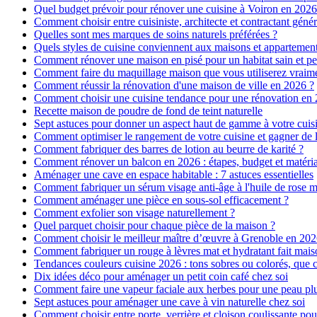
Quel budget prévoir pour rénover une cuisine à Voiron en 2026 :
Comment choisir entre cuisiniste, architecte et contractant génér
Quelles sont mes marques de soins naturels préférées ?
Quels styles de cuisine conviennent aux maisons et appartemen
Comment rénover une maison en pisé pour un habitat sain et pe
Comment faire du maquillage maison que vous utiliserez vraim
Comment réussir la rénovation d'une maison de ville en 2026 ?
Comment choisir une cuisine tendance pour une rénovation en 
Recette maison de poudre de fond de teint naturelle
Sept astuces pour donner un aspect haut de gamme à votre cuis
Comment optimiser le rangement de votre cuisine et gagner de l
Comment fabriquer des barres de lotion au beurre de karité ?
Comment rénover un balcon en 2026 : étapes, budget et matéri
Aménager une cave en espace habitable : 7 astuces essentielles
Comment fabriquer un sérum visage anti-âge à l'huile de rose 
Comment aménager une pièce en sous-sol efficacement ?
Comment exfolier son visage naturellement ?
Quel parquet choisir pour chaque pièce de la maison ?
Comment choisir le meilleur maître d’œuvre à Grenoble en 202
Comment fabriquer un rouge à lèvres mat et hydratant fait mais
Tendances couleurs cuisine 2026 : tons sobres ou colorés, que c
Dix idées déco pour aménager un petit coin café chez soi
Comment faire une vapeur faciale aux herbes pour une peau plus
Sept astuces pour aménager une cave à vin naturelle chez soi
Comment choisir entre porte, verrière et cloison coulissante pou