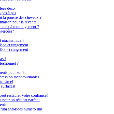
dées déco
s pas à pas
nt la pousse des cheveux ?
 maison pour la revente ?
le mieux à mon logement ?
 gercées?
t niacinamide ?
déco et rangement
déco et rangement
as ?
fessionnel ?
ents pour soi ?
 pression incontournables!
otre âme!
 surfaces!
ut restaurer votre confiance!
 pour un résultat parfait!
ents!
rum anti-rides numéro un!