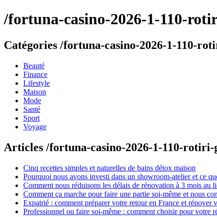
/fortuna-casino-2026-1-110-rotir
Catégories /fortuna-casino-2026-1-110-rotir
Beauté
Finance
Lifestyle
Maison
Mode
Santé
Sport
Voyage
Articles /fortuna-casino-2026-1-110-rotiri-
Cinq recettes simples et naturelles de bains détox maison
Pourquoi nous avons investi dans un showroom-atelier et ce que
Comment nous réduisons les délais de rénovation à 3 mois au l
Comment ça marche pour faire une partie soi-même et nous confi
Expatrié : comment préparer votre retour en France et rénover v
Professionnel ou faire soi-même : comment choisir pour votre r