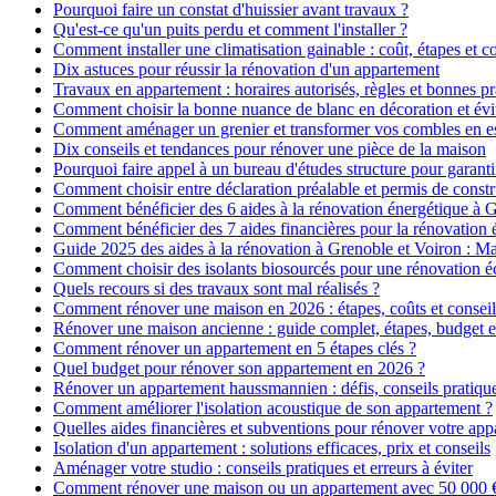
Pourquoi faire un constat d'huissier avant travaux ?
Qu'est-ce qu'un puits perdu et comment l'installer ?
Comment installer une climatisation gainable : coût, étapes et co
Dix astuces pour réussir la rénovation d'un appartement
Travaux en appartement : horaires autorisés, règles et bonnes pr
Comment choisir la bonne nuance de blanc en décoration et évit
Comment aménager un grenier et transformer vos combles en es
Dix conseils et tendances pour rénover une pièce de la maison
Pourquoi faire appel à un bureau d'études structure pour garanti
Comment choisir entre déclaration préalable et permis de constr
Comment bénéficier des 6 aides à la rénovation énergétique à 
Comment bénéficier des 7 aides financières pour la rénovation 
Guide 2025 des aides à la rénovation à Grenoble et Voiron : 
Comment choisir des isolants biosourcés pour une rénovation é
Quels recours si des travaux sont mal réalisés ?
Comment rénover une maison en 2026 : étapes, coûts et conseil
Rénover une maison ancienne : guide complet, étapes, budget e
Comment rénover un appartement en 5 étapes clés ?
Quel budget pour rénover son appartement en 2026 ?
Rénover un appartement haussmannien : défis, conseils pratiques
Comment améliorer l'isolation acoustique de son appartement ?
Quelles aides financières et subventions pour rénover votre ap
Isolation d'un appartement : solutions efficaces, prix et conseils
Aménager votre studio : conseils pratiques et erreurs à éviter
Comment rénover une maison ou un appartement avec 50 000 € :