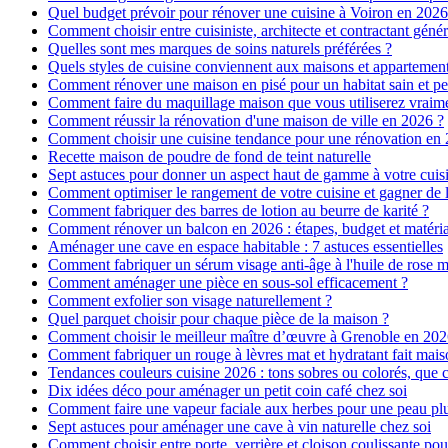
Quel budget prévoir pour rénover une cuisine à Voiron en 2026 :
Comment choisir entre cuisiniste, architecte et contractant génér
Quelles sont mes marques de soins naturels préférées ?
Quels styles de cuisine conviennent aux maisons et appartemen
Comment rénover une maison en pisé pour un habitat sain et pe
Comment faire du maquillage maison que vous utiliserez vraim
Comment réussir la rénovation d'une maison de ville en 2026 ?
Comment choisir une cuisine tendance pour une rénovation en 
Recette maison de poudre de fond de teint naturelle
Sept astuces pour donner un aspect haut de gamme à votre cuis
Comment optimiser le rangement de votre cuisine et gagner de l
Comment fabriquer des barres de lotion au beurre de karité ?
Comment rénover un balcon en 2026 : étapes, budget et matéri
Aménager une cave en espace habitable : 7 astuces essentielles
Comment fabriquer un sérum visage anti-âge à l'huile de rose 
Comment aménager une pièce en sous-sol efficacement ?
Comment exfolier son visage naturellement ?
Quel parquet choisir pour chaque pièce de la maison ?
Comment choisir le meilleur maître d’œuvre à Grenoble en 202
Comment fabriquer un rouge à lèvres mat et hydratant fait mais
Tendances couleurs cuisine 2026 : tons sobres ou colorés, que c
Dix idées déco pour aménager un petit coin café chez soi
Comment faire une vapeur faciale aux herbes pour une peau plus
Sept astuces pour aménager une cave à vin naturelle chez soi
Comment choisir entre porte, verrière et cloison coulissante pou