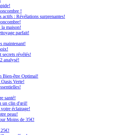
!
apide!
Concombre !
 actifs : Révélations surprenantes!
 concombre!
à la maison!
ttoyage parfait!
ès maintenant!
hoix!
secrets révélés!
12 analysé!
n Bien-être Optimal!
 Oasis Verte!
ssentielles!
re santé!
 un clin d'œil!
 votre éclairage!
otre peau!
our Moins de 35€!
 25€!