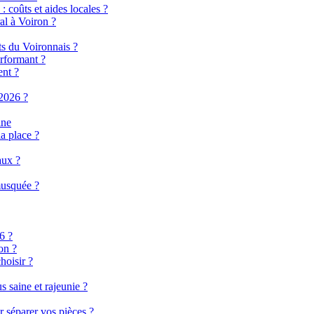
 coûts et aides locales ?
al à Voiron ?
ts du Voironnais ?
rformant ?
ent ?
2026 ?
ine
a place ?
aux ?
musquée ?
6 ?
on ?
hoisir ?
 saine et rajeunie ?
r séparer vos pièces ?