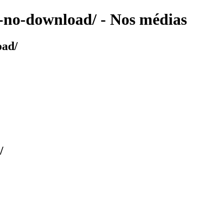
z-no-download/ - Nos médias
oad/
/