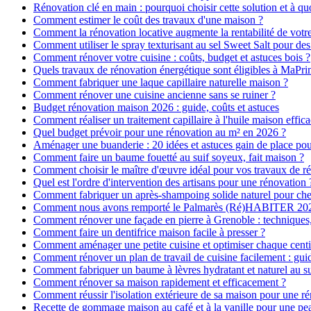
Rénovation clé en main : pourquoi choisir cette solution et à quo
Comment estimer le coût des travaux d'une maison ?
Comment la rénovation locative augmente la rentabilité de votr
Comment utiliser le spray texturisant au sel Sweet Salt pour des
Comment rénover votre cuisine : coûts, budget et astuces bois ?
Quels travaux de rénovation énergétique sont éligibles à MaPr
Comment fabriquer une laque capillaire naturelle maison ?
Comment rénover une cuisine ancienne sans se ruiner ?
Budget rénovation maison 2026 : guide, coûts et astuces
Comment réaliser un traitement capillaire à l'huile maison effica
Quel budget prévoir pour une rénovation au m² en 2026 ?
Aménager une buanderie : 20 idées et astuces gain de place pour
Comment faire un baume fouetté au suif soyeux, fait maison ?
Comment choisir le maître d'œuvre idéal pour vos travaux de r
Quel est l'ordre d'intervention des artisans pour une rénovation 
Comment fabriquer un après-shampoing solide naturel pour ch
Comment nous avons remporté le Palmarès (Ré)HABITER 2025 :
Comment rénover une façade en pierre à Grenoble : techniques, 
Comment faire un dentifrice maison facile à presser ?
Comment aménager une petite cuisine et optimiser chaque centi
Comment rénover un plan de travail de cuisine facilement : gui
Comment fabriquer un baume à lèvres hydratant et naturel au su
Comment rénover sa maison rapidement et efficacement ?
Comment réussir l'isolation extérieure de sa maison pour une r
Recette de gommage maison au café et à la vanille pour une p