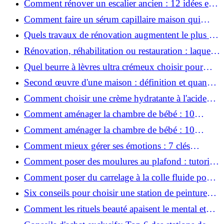
Comment rénover un escalier ancien : 12 idées et
astuces faciles pas à pas
Comment faire un sérum capillaire maison qui
stimule réellement la pousse des cheveux ?
Quels travaux de rénovation augmentent le plus la
valeur d'une maison pour la revente ?
Rénovation, réhabilitation ou restauration : laquelle
convient le mieux à mon logement ?
Quel beurre à lèvres ultra crémeux choisir pour
lèvres sèches et gercées?
Second œuvre d'une maison : définition et quand
le réaliser
Comment choisir une crème hydratante à l'acide
hyaluronique et niacinamide ?
Comment aménager la chambre de bébé : 10
conseils sécurité, déco et rangement
Comment aménager la chambre de bébé : 10
conseils sécurité, déco et rangement
Comment mieux gérer ses émotions : 7 clés
pratiques
Comment poser des moulures au plafond : tutoriel
vidéo pas à pas ?
Comment poser du carrelage à la colle fluide pour
un rendu professionnel ?
Six conseils pour choisir une station de peinture
basse pression
Comment les rituels beauté apaisent le mental et
créent des moments pour soi ?