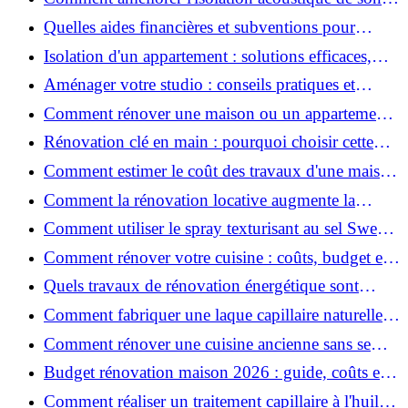
appartement ?
Quelles aides financières et subventions pour
rénover votre appartement en 2026 ?
Isolation d'un appartement : solutions efficaces,
prix et conseils
Aménager votre studio : conseils pratiques et
erreurs à éviter
Comment rénover une maison ou un appartement
avec 50 000 € : budget, étapes et astuces ?
Rénovation clé en main : pourquoi choisir cette
solution et à quoi faire attention ?
Comment estimer le coût des travaux d'une maison
?
Comment la rénovation locative augmente la
rentabilité de votre parc immobilier ?
Comment utiliser le spray texturisant au sel Sweet
Salt pour des cheveux effet plage ?
Comment rénover votre cuisine : coûts, budget et
astuces bois ?
Quels travaux de rénovation énergétique sont
éligibles à MaPrimeRénov' ?
Comment fabriquer une laque capillaire naturelle
maison ?
Comment rénover une cuisine ancienne sans se
ruiner ?
Budget rénovation maison 2026 : guide, coûts et
astuces
Comment réaliser un traitement capillaire à l'huile