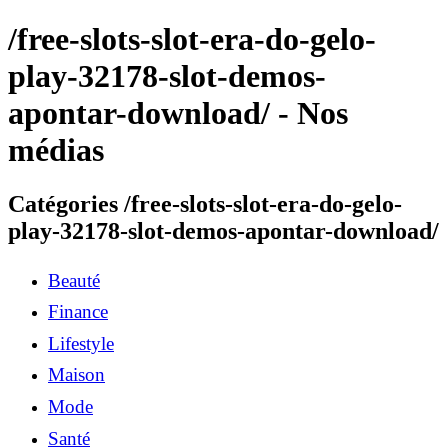
/free-slots-slot-era-do-gelo-
play-32178-slot-demos-
apontar-download/ - Nos
médias
Catégories /free-slots-slot-era-do-gelo-
play-32178-slot-demos-apontar-download/
Beauté
Finance
Lifestyle
Maison
Mode
Santé