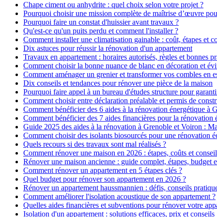
Chape ciment ou anhydrite : quel choix selon votre projet ?
Pourquoi choisir une mission complète de maîtrise d’œuvre pour
Pourquoi faire un constat d'huissier avant travaux ?
Qu'est-ce qu'un puits perdu et comment l'installer ?
Comment installer une climatisation gainable : coût, étapes et co
Dix astuces pour réussir la rénovation d'un appartement
Travaux en appartement : horaires autorisés, règles et bonnes pr
Comment choisir la bonne nuance de blanc en décoration et évit
Comment aménager un grenier et transformer vos combles en es
Dix conseils et tendances pour rénover une pièce de la maison
Pourquoi faire appel à un bureau d'études structure pour garanti
Comment choisir entre déclaration préalable et permis de constr
Comment bénéficier des 6 aides à la rénovation énergétique à 
Comment bénéficier des 7 aides financières pour la rénovation 
Guide 2025 des aides à la rénovation à Grenoble et Voiron : 
Comment choisir des isolants biosourcés pour une rénovation é
Quels recours si des travaux sont mal réalisés ?
Comment rénover une maison en 2026 : étapes, coûts et conseil
Rénover une maison ancienne : guide complet, étapes, budget e
Comment rénover un appartement en 5 étapes clés ?
Quel budget pour rénover son appartement en 2026 ?
Rénover un appartement haussmannien : défis, conseils pratiques
Comment améliorer l'isolation acoustique de son appartement ?
Quelles aides financières et subventions pour rénover votre ap
Isolation d'un appartement : solutions efficaces, prix et conseils