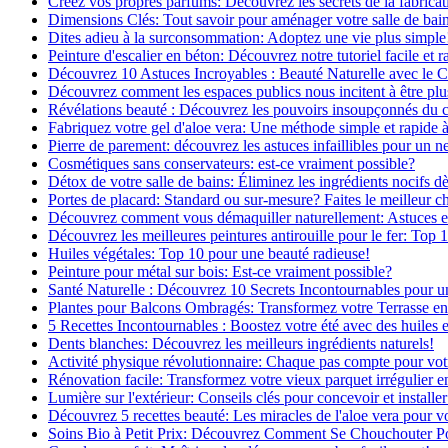
Créez vos propres parfums: Découvrez les secrets de la fabricati
Dimensions Clés: Tout savoir pour aménager votre salle de bai
Dites adieu à la surconsommation: Adoptez une vie plus simple
Peinture d'escalier en béton: Découvrez notre tutoriel facile et r
Découvrez 10 Astuces Incroyables : Beauté Naturelle avec le 
Découvrez comment les espaces publics nous incitent à être plus
Révélations beauté : Découvrez les pouvoirs insoupçonnés du
Fabriquez votre gel d'aloe vera: Une méthode simple et rapide 
Pierre de parement: découvrez les astuces infaillibles pour un ne
Cosmétiques sans conservateurs: est-ce vraiment possible?
Détox de votre salle de bains: Éliminez les ingrédients nocifs d
Portes de placard: Standard ou sur-mesure? Faites le meilleur c
Découvrez comment vous démaquiller naturellement: Astuces et 
Découvrez les meilleures peintures antirouille pour le fer: Top 
Huiles végétales: Top 10 pour une beauté radieuse!
Peinture pour métal sur bois: Est-ce vraiment possible?
Santé Naturelle : Découvrez 10 Secrets Incontournables pour u
Plantes pour Balcons Ombragés: Transformez votre Terrasse en
5 Recettes Incontournables : Boostez votre été avec des huiles e
Dents blanches: Découvrez les meilleurs ingrédients naturels!
Activité physique révolutionnaire: Chaque pas compte pour vot
Rénovation facile: Transformez votre vieux parquet irrégulier en
Lumière sur l'extérieur: Conseils clés pour concevoir et installer
Découvrez 5 recettes beauté: Les miracles de l'aloe vera pour v
Soins Bio à Petit Prix: Découvrez Comment Se Chouchouter P