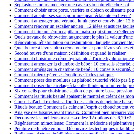
Sept astuces pour aménager une cave à vin naturelle chez soi
Comment choisir entre porte, verrière et cloison coulissante pou
Comment adapter ses soins pour une peau éclatante en hiver ?
Comment aménager une véranda lumineuse et conviviale : 12 i
Comment rénover un escalier ancien : 12 idées et astuces facile
Comment faire un sérum capillaire maison qui stimule réelleme
Quels travaux de rénovation augmentent le plus la valeur d'une
Rénovation, réhabilitation ou restauration : laquelle convient 
Quel beurre à lèvres ultra crémeux choisir pour lèvres sèches et
Second œuvre d'une maison : définition et quand le réaliser
Comment choisir une crème hydratante à l'acide hyaluronique e
Comment aménager la chambre de bébé : 10 conseils sécurité, 
Comment aménager la chambre de bébé : 10 conseils sécurité, 
Comment mieux gérer ses émotions : 7 clés pratiques
Comment poser des moulures au plafond : tutoriel vidéo pas à p
Comment poser du carrelage à la colle fluide pour un rendu pro
Six conseils pour choisir une station de peinture basse pression
Comment les rituels beauté apaisent le mental et créent des mom
Conseils d'achat exclusifs: Top 6 des stations de peinture basse
Rituels beauté: Comment ils calment l’esprit et chouchoutent v
Analyse des fissures avant travaux: Comment bien préparer vos
Découvrez les meilleurs mastics-colles: 12 options dès 6,70 €!
Régénération miraculeuse: Comment la médecine régénérative pe
Peinture de fenêtre en bois: Découvrez les techniques infaillibles
Radiateurs: Astuces infaillibles pour camoufler les tuyaux appar