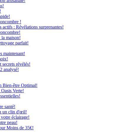
on artisanale!
ns!
!
apide!
Concombre !
 actifs : Révélations surprenantes!
 concombre!
à la maison!
ttoyage parfait!
ès maintenant!
hoix!
secrets révélés!
12 analysé!
n Bien-être Optimal!
 Oasis Verte!
ssentielles!
re santé!
 un clin d'œil!
 votre éclairage!
otre peau!
our Moins de 35€!