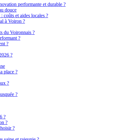
énovation performante et durable ?
eau douce
 coûts et aides locales ?
al à Voiron ?
ts du Voironnais ?
rformant ?
ent ?
2026 ?
ine
a place ?
aux ?
musquée ?
6 ?
on ?
hoisir ?
 saine et rajeunie ?