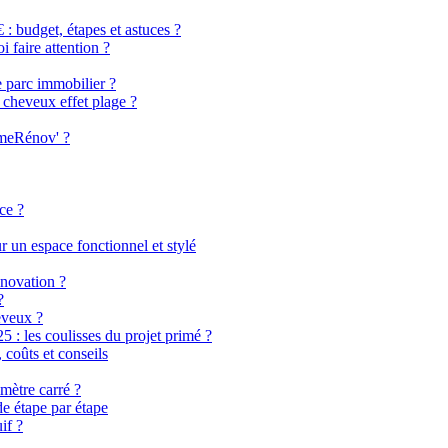
 budget, étapes et astuces ?
i faire attention ?
e parc immobilier ?
 cheveux effet plage ?
imeRénov' ?
ce ?
 un espace fonctionnel et stylé
énovation ?
?
eveux ?
 les coulisses du projet primé ?
coûts et conseils
mètre carré ?
de étape par étape
if ?