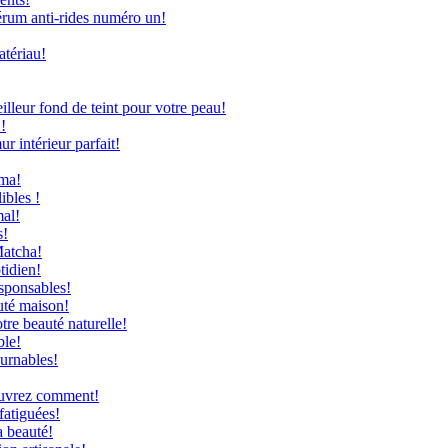
rum anti-rides numéro un!
atériau!
leur fond de teint pour votre peau!
!
 intérieur parfait!
uma!
ibles !
mal!
s!
Matcha!
tidien!
sponsables!
uté maison!
re beauté naturelle!
ble!
ournables!
couvrez comment!
fatiguées!
a beauté!