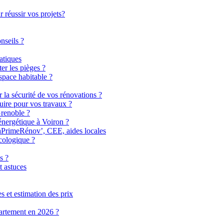
 réussir vos projets?
nseils ?
atiques
er les pièges ?
pace habitable ?
r la sécurité de vos rénovations ?
uire pour vos travaux ?
Grenoble ?
énergétique à Voiron ?
MaPrimeRénov’, CEE, aides locales
cologique ?
s ?
t astuces
 et estimation des prix
partement en 2026 ?