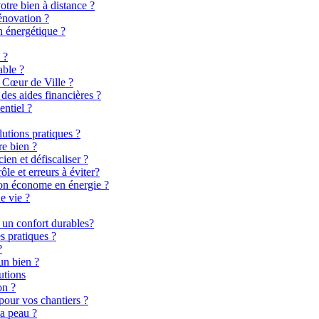
otre bien à distance ?
énovation ?
n énergétique ?
 ?
able ?
 Cœur de Ville ?
es aides financières ?
entiel ?
lutions pratiques ?
re bien ?
en et défiscaliser ?
le et erreurs à éviter?
son économe en énergie ?
e vie ?
 un confort durables?
s pratiques ?
?
un bien ?
utions
on ?
pour vos chantiers ?
la peau ?