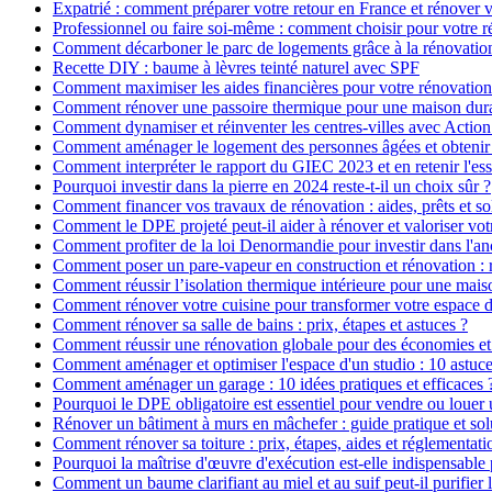
Expatrié : comment préparer votre retour en France et rénover v
Professionnel ou faire soi-même : comment choisir pour votre r
Comment décarboner le parc de logements grâce à la rénovatio
Recette DIY : baume à lèvres teinté naturel avec SPF
Comment maximiser les aides financières pour votre rénovation
Comment rénover une passoire thermique pour une maison dur
Comment dynamiser et réinventer les centres-villes avec Action
Comment aménager le logement des personnes âgées et obtenir d
Comment interpréter le rapport du GIEC 2023 et en retenir l'ess
Pourquoi investir dans la pierre en 2024 reste-t-il un choix sûr ?
Comment financer vos travaux de rénovation : aides, prêts et so
Comment le DPE projeté peut-il aider à rénover et valoriser vot
Comment profiter de la loi Denormandie pour investir dans l'anci
Comment poser un pare-vapeur en construction et rénovation : rô
Comment réussir l’isolation thermique intérieure pour une mai
Comment rénover votre cuisine pour transformer votre espace d
Comment rénover sa salle de bains : prix, étapes et astuces ?
Comment réussir une rénovation globale pour des économies et
Comment aménager et optimiser l'espace d'un studio : 10 astuce
Comment aménager un garage : 10 idées pratiques et efficaces 
Pourquoi le DPE obligatoire est essentiel pour vendre ou louer 
Rénover un bâtiment à murs en mâchefer : guide pratique et sol
Comment rénover sa toiture : prix, étapes, aides et réglementati
Pourquoi la maîtrise d'œuvre d'exécution est-elle indispensable 
Comment un baume clarifiant au miel et au suif peut-il purifier 