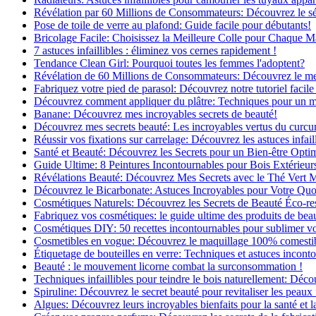
Révélation par 60 Millions de Consommateurs: Découvrez le sé
Pose de toile de verre au plafond: Guide facile pour débutants!
Bricolage Facile: Choisissez la Meilleure Colle pour Chaque M
7 astuces infaillibles : éliminez vos cernes rapidement !
Tendance Clean Girl: Pourquoi toutes les femmes l'adoptent?
Révélation de 60 Millions de Consommateurs: Découvrez le meil
Fabriquez votre pied de parasol: Découvrez notre tutoriel facile 
Découvrez comment appliquer du plâtre: Techniques pour un mur
Banane: Découvrez mes incroyables secrets de beauté!
Découvrez mes secrets beauté: Les incroyables vertus du curc
Réussir vos fixations sur carrelage: Découvrez les astuces infaill
Santé et Beauté: Découvrez les Secrets pour un Bien-être Opti
Guide Ultime: 8 Peintures Incontournables pour Bois Extérieur
Révélations Beauté: Découvrez Mes Secrets avec le Thé Vert 
Découvrez le Bicarbonate: Astuces Incroyables pour Votre Quo
Cosmétiques Naturels: Découvrez les Secrets de Beauté Éco-re
Fabriquez vos cosmétiques: le guide ultime des produits de bea
Cosmétiques DIY: 50 recettes incontournables pour sublimer vot
Cosmetibles en vogue: Découvrez le maquillage 100% comesti
Étiquetage de bouteilles en verre: Techniques et astuces incont
Beauté : le mouvement licorne combat la surconsommation !
Techniques infaillibles pour teindre le bois naturellement: Dé
Spiruline: Découvrez le secret beauté pour revitaliser les peaux 
Algues: Découvrez leurs incroyables bienfaits pour la santé et l