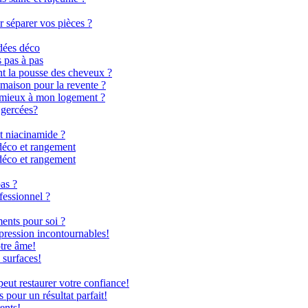
r séparer vos pièces ?
dées déco
s pas à pas
nt la pousse des cheveux ?
 maison pour la revente ?
le mieux à mon logement ?
 gercées?
t niacinamide ?
déco et rangement
déco et rangement
as ?
fessionnel ?
ents pour soi ?
 pression incontournables!
otre âme!
 surfaces!
ut restaurer votre confiance!
 pour un résultat parfait!
ents!