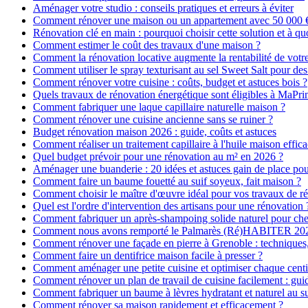
Aménager votre studio : conseils pratiques et erreurs à éviter
Comment rénover une maison ou un appartement avec 50 000 € :
Rénovation clé en main : pourquoi choisir cette solution et à quo
Comment estimer le coût des travaux d'une maison ?
Comment la rénovation locative augmente la rentabilité de votr
Comment utiliser le spray texturisant au sel Sweet Salt pour des
Comment rénover votre cuisine : coûts, budget et astuces bois ?
Quels travaux de rénovation énergétique sont éligibles à MaPr
Comment fabriquer une laque capillaire naturelle maison ?
Comment rénover une cuisine ancienne sans se ruiner ?
Budget rénovation maison 2026 : guide, coûts et astuces
Comment réaliser un traitement capillaire à l'huile maison effica
Quel budget prévoir pour une rénovation au m² en 2026 ?
Aménager une buanderie : 20 idées et astuces gain de place pour
Comment faire un baume fouetté au suif soyeux, fait maison ?
Comment choisir le maître d'œuvre idéal pour vos travaux de r
Quel est l'ordre d'intervention des artisans pour une rénovation 
Comment fabriquer un après-shampoing solide naturel pour ch
Comment nous avons remporté le Palmarès (Ré)HABITER 2025 :
Comment rénover une façade en pierre à Grenoble : techniques, 
Comment faire un dentifrice maison facile à presser ?
Comment aménager une petite cuisine et optimiser chaque centi
Comment rénover un plan de travail de cuisine facilement : gui
Comment fabriquer un baume à lèvres hydratant et naturel au su
Comment rénover sa maison rapidement et efficacement ?