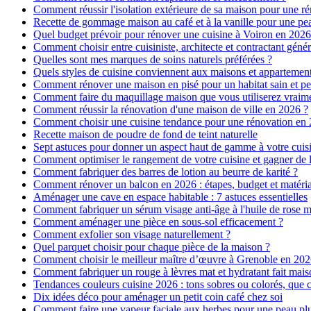
Comment réussir l'isolation extérieure de sa maison pour une r
Recette de gommage maison au café et à la vanille pour une p
Quel budget prévoir pour rénover une cuisine à Voiron en 2026 :
Comment choisir entre cuisiniste, architecte et contractant génér
Quelles sont mes marques de soins naturels préférées ?
Quels styles de cuisine conviennent aux maisons et appartemen
Comment rénover une maison en pisé pour un habitat sain et pe
Comment faire du maquillage maison que vous utiliserez vraim
Comment réussir la rénovation d'une maison de ville en 2026 ?
Comment choisir une cuisine tendance pour une rénovation en 
Recette maison de poudre de fond de teint naturelle
Sept astuces pour donner un aspect haut de gamme à votre cuis
Comment optimiser le rangement de votre cuisine et gagner de l
Comment fabriquer des barres de lotion au beurre de karité ?
Comment rénover un balcon en 2026 : étapes, budget et matéri
Aménager une cave en espace habitable : 7 astuces essentielles
Comment fabriquer un sérum visage anti-âge à l'huile de rose 
Comment aménager une pièce en sous-sol efficacement ?
Comment exfolier son visage naturellement ?
Quel parquet choisir pour chaque pièce de la maison ?
Comment choisir le meilleur maître d’œuvre à Grenoble en 202
Comment fabriquer un rouge à lèvres mat et hydratant fait mais
Tendances couleurs cuisine 2026 : tons sobres ou colorés, que c
Dix idées déco pour aménager un petit coin café chez soi
Comment faire une vapeur faciale aux herbes pour une peau plus