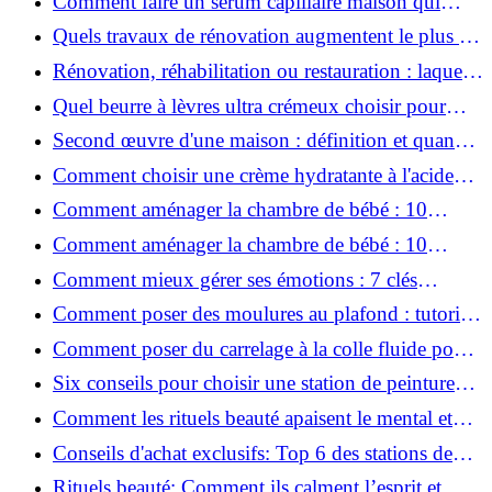
Comment faire un sérum capillaire maison qui
stimule réellement la pousse des cheveux ?
Quels travaux de rénovation augmentent le plus la
valeur d'une maison pour la revente ?
Rénovation, réhabilitation ou restauration : laquelle
convient le mieux à mon logement ?
Quel beurre à lèvres ultra crémeux choisir pour
lèvres sèches et gercées?
Second œuvre d'une maison : définition et quand
le réaliser
Comment choisir une crème hydratante à l'acide
hyaluronique et niacinamide ?
Comment aménager la chambre de bébé : 10
conseils sécurité, déco et rangement
Comment aménager la chambre de bébé : 10
conseils sécurité, déco et rangement
Comment mieux gérer ses émotions : 7 clés
pratiques
Comment poser des moulures au plafond : tutoriel
vidéo pas à pas ?
Comment poser du carrelage à la colle fluide pour
un rendu professionnel ?
Six conseils pour choisir une station de peinture
basse pression
Comment les rituels beauté apaisent le mental et
créent des moments pour soi ?
Conseils d'achat exclusifs: Top 6 des stations de
peinture basse pression incontournables!
Rituels beauté: Comment ils calment l’esprit et