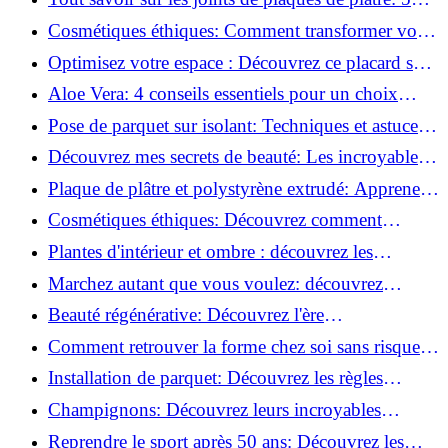
questions clés pour comprendre les fissures!
Cosmétiques éthiques: Comment transformer votre
routine beauté!
Optimisez votre espace : Découvrez ce placard sous
rampant à portes coulissantes!
Aloe Vera: 4 conseils essentiels pour un choix
parfait!
Pose de parquet sur isolant: Techniques et astuces
pour un sol parfait!
Découvrez mes secrets de beauté: Les incroyables
vertus du raisin!
Plaque de plâtre et polystyrène extrudé: Apprenez
à les coller efficacement!
Cosmétiques éthiques: Découvrez comment
transformer votre routine beauté!
Plantes d'intérieur et ombre : découvrez les
meilleures pour votre maison !
Marchez autant que vous voulez: découvrez
pourquoi c'est bénéfique!
Beauté régénérative: Découvrez l'ère
révolutionnaire de la cosmétique verte!
Comment retrouver la forme chez soi sans risque
de blessure: Techniques et conseils sûrs!
Installation de parquet: Découvrez les règles
essentielles à respecter!
Champignons: Découvrez leurs incroyables
pouvoirs antioxydants!
Reprendre le sport après 50 ans: Découvrez les