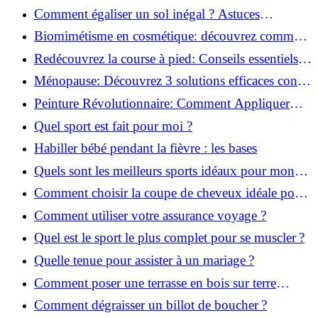
solution!
Comment égaliser un sol inégal ? Astuces
infaillibles pour réussir !
Biomimétisme en cosmétique: découvrez comment
la nature inspire l'avenir des soins beauté!
Redécouvrez la course à pied: Conseils essentiels
pour reprendre!
Ménopause: Découvrez 3 solutions efficaces contre
les bouffées de chaleur!
Peinture Révolutionnaire: Comment Appliquer
Deux Couleurs Sur Une Porte!
Quel sport est fait pour moi ?
Habiller bébé pendant la fièvre : les bases
Quels sont les meilleurs sports idéaux pour mon
enfant ?
Comment choisir la coupe de cheveux idéale pour
votre visage ?
Comment utiliser votre assurance voyage ?
Quel est le sport le plus complet pour se muscler ?
Quelle tenue pour assister à un mariage ?
Comment poser une terrasse en bois sur terre
battue ?
Comment dégraisser un billot de boucher ?