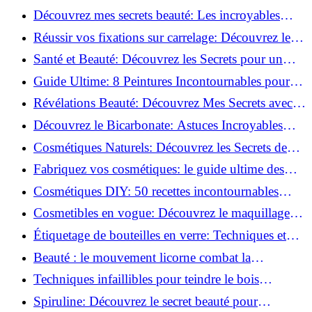
beauté!
Découvrez mes secrets beauté: Les incroyables
vertus du curcuma!
Réussir vos fixations sur carrelage: Découvrez les
astuces infaillibles !
Santé et Beauté: Découvrez les Secrets pour un
Bien-être Optimal!
Guide Ultime: 8 Peintures Incontournables pour
Bois Extérieurs!
Révélations Beauté: Découvrez Mes Secrets avec le
Thé Vert Matcha!
Découvrez le Bicarbonate: Astuces Incroyables
pour Votre Quotidien!
Cosmétiques Naturels: Découvrez les Secrets de
Beauté Éco-responsables!
Fabriquez vos cosmétiques: le guide ultime des
produits de beauté maison!
Cosmétiques DIY: 50 recettes incontournables
pour sublimer votre beauté naturelle!
Cosmetibles en vogue: Découvrez le maquillage
100% comestible!
Étiquetage de bouteilles en verre: Techniques et
astuces incontournables!
Beauté : le mouvement licorne combat la
surconsommation !
Techniques infaillibles pour teindre le bois
naturellement: Découvrez comment!
Spiruline: Découvrez le secret beauté pour