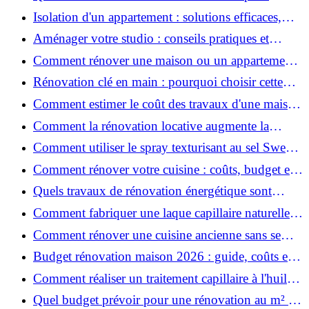
rénover votre appartement en 2026 ?
Isolation d'un appartement : solutions efficaces,
prix et conseils
Aménager votre studio : conseils pratiques et
erreurs à éviter
Comment rénover une maison ou un appartement
avec 50 000 € : budget, étapes et astuces ?
Rénovation clé en main : pourquoi choisir cette
solution et à quoi faire attention ?
Comment estimer le coût des travaux d'une maison
?
Comment la rénovation locative augmente la
rentabilité de votre parc immobilier ?
Comment utiliser le spray texturisant au sel Sweet
Salt pour des cheveux effet plage ?
Comment rénover votre cuisine : coûts, budget et
astuces bois ?
Quels travaux de rénovation énergétique sont
éligibles à MaPrimeRénov' ?
Comment fabriquer une laque capillaire naturelle
maison ?
Comment rénover une cuisine ancienne sans se
ruiner ?
Budget rénovation maison 2026 : guide, coûts et
astuces
Comment réaliser un traitement capillaire à l'huile
maison efficace ?
Quel budget prévoir pour une rénovation au m² en