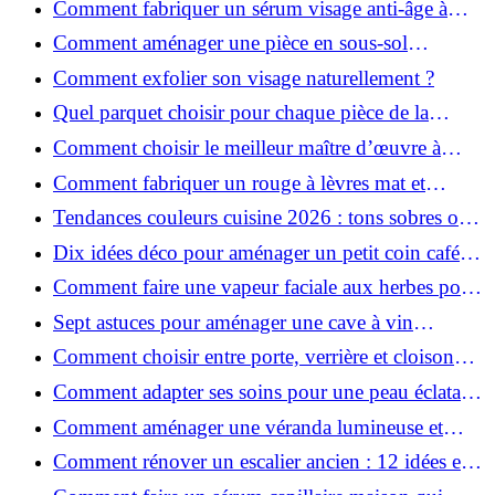
Comment fabriquer un sérum visage anti-âge à
l'huile de rose musquée ?
Comment aménager une pièce en sous-sol
efficacement ?
Comment exfolier son visage naturellement ?
Quel parquet choisir pour chaque pièce de la
maison ?
Comment choisir le meilleur maître d’œuvre à
Grenoble en 2026 ?
Comment fabriquer un rouge à lèvres mat et
hydratant fait maison ?
Tendances couleurs cuisine 2026 : tons sobres ou
colorés, que choisir ?
Dix idées déco pour aménager un petit coin café
chez soi
Comment faire une vapeur faciale aux herbes pour
une peau plus saine et rajeunie ?
Sept astuces pour aménager une cave à vin
naturelle chez soi
Comment choisir entre porte, verrière et cloison
coulissante pour séparer vos pièces ?
Comment adapter ses soins pour une peau éclatante
en hiver ?
Comment aménager une véranda lumineuse et
conviviale : 12 idées déco
Comment rénover un escalier ancien : 12 idées et
astuces faciles pas à pas