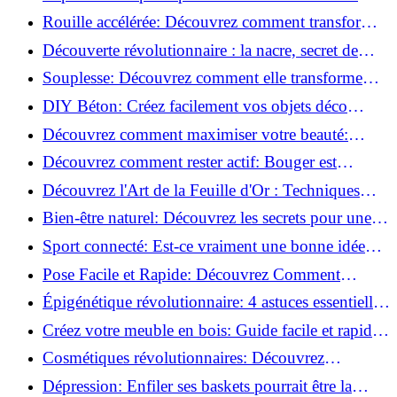
meilleures méthodes!
Rouille accélérée: Découvrez comment transformer
la corrosion en déco tendance!
Découverte révolutionnaire : la nacre, secret de
régénération inouï !
Souplesse: Découvrez comment elle transforme
votre performance sportive!
DIY Béton: Créez facilement vos objets déco
tendance!
Découvrez comment maximiser votre beauté:
Astuces et secrets révélés!
Découvrez comment rester actif: Bouger est
toujours possible!
Découvrez l'Art de la Feuille d'Or : Techniques
Incontournables pour Réussir!
Bien-être naturel: Découvrez les secrets pour une
vie saine!
Sport connecté: Est-ce vraiment une bonne idée
pour vous?
Pose Facile et Rapide: Découvrez Comment
Monter des Carreaux de Béton Cellulaire!
Épigénétique révolutionnaire: 4 astuces essentielles
pour transformer votre bien-être!
Créez votre meuble en bois: Guide facile et rapide
pour débutants!
Cosmétiques révolutionnaires: Découvrez
comment les fermes verticales transforment la
Dépression: Enfiler ses baskets pourrait être la
beauté!