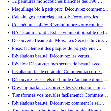
12 peintures monocouches blanches dès 19€:
Découvrez les meilleures offres!
Maquillage bio à petit prix: Découvrez comment
s'équiper pour moins de 50€!
Calepinage de carrelage au sol: Découvrez les
astuces incontournables!
Cosmétique solide: Révolutionnez votre routine
beauté pour zéro déchet!
BA 13 au plafond : Est-ce vraiment possible de les
coller ?
Découverte Beauté du Mois: Les Secrets du Green
Glamour !
Posez facilement des plaques de polystyrène:
Transformez votre plafond sans effort !
Révélations beauté: Découvrez les vertus
insoupçonnées de l'huile de coco!
Révélés: Découvrez mes secrets de beauté avec
l'huile de ricin!
Installation facile et rapide: Comment raccorder un
luminaire au plafond!
Découvrez les secrets de l’huile d’amande douce :
Pourquoi vous devez l'adopter!
Dressing parfait: Découvrez les secrets pour un
rangement optimal!
Transformez vos meubles facilement : Comment
installer des roulettes en un clin d'œil !
Révélations beauté: Découvrez comment le sel
transforme votre routine!
Tout savoir sur les joints de plaques de plâtre: 5