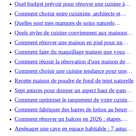
pour une peau douce
Quel budget prévoir pour rénover une cuisine à
Voiron en 2026 : coûts et aides locales ?
Comment choisir entre cuisiniste, architecte et
contractant général à Voiron ?
Quelles sont mes marques de soins naturels
préférées ?
Quels styles de cuisine conviennent aux maisons et
appartements du Voironnais ?
Comment rénover une maison en pisé pour un
habitat sain et performant ?
Comment faire du maquillage maison que vous
utiliserez vraiment ?
Comment réussir la rénovation d'une maison de
ville en 2026 ?
Comment choisir une cuisine tendance pour une
rénovation en 2026 ?
Recette maison de poudre de fond de teint naturelle
Sept astuces pour donner un aspect haut de gamme
à votre cuisine
Comment optimiser le rangement de votre cuisine
et gagner de la place ?
Comment fabriquer des barres de lotion au beurre
de karité ?
Comment rénover un balcon en 2026 : étapes,
budget et matériaux ?
Aménager une cave en espace habitable : 7 astuces
essentielles