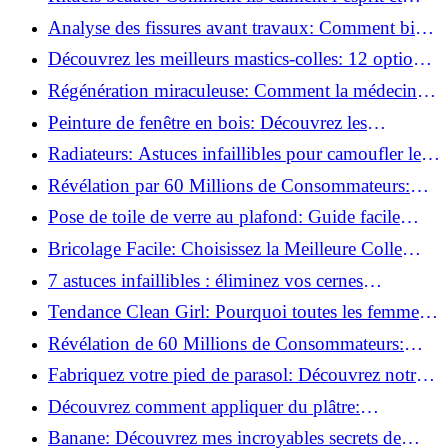
chouchoutent votre âme!
Analyse des fissures avant travaux: Comment bien
préparer vos surfaces!
Découvrez les meilleurs mastics-colles: 12 options
dès 6,70 €!
Régénération miraculeuse: Comment la médecine
régénérative peut restaurer votre confiance!
Peinture de fenêtre en bois: Découvrez les
techniques infaillibles pour un résultat parfait!
Radiateurs: Astuces infaillibles pour camoufler les
tuyaux apparents!
Révélation par 60 Millions de Consommateurs:
Découvrez le sérum anti-rides numéro un!
Pose de toile de verre au plafond: Guide facile
pour débutants!
Bricolage Facile: Choisissez la Meilleure Colle
pour Chaque Matériau!
7 astuces infaillibles : éliminez vos cernes
rapidement !
Tendance Clean Girl: Pourquoi toutes les femmes
l'adoptent?
Révélation de 60 Millions de Consommateurs:
Découvrez le meilleur fond de teint pour votre
Fabriquez votre pied de parasol: Découvrez notre
peau!
tutoriel facile !
Découvrez comment appliquer du plâtre:
Techniques pour un mur intérieur parfait!
Banane: Découvrez mes incroyables secrets de