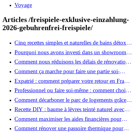
Voyage
Articles /freispiele-exklusive-einzahlung-
2026-gebuhrenfrei-freispiele/
Cinq recettes simples et naturelles de bains détox
maison
Pourquoi nous avons investi dans un showroom-
atelier et ce que cela apporte aux clients
Comment nous réduisons les délais de rénovation à
3 mois au lieu de 6?
Comment ça marche pour faire une partie soi-
même et nous confier le reste ?
Expatrié : comment préparer votre retour en France
et rénover votre bien à distance ?
Professionnel ou faire soi-même : comment choisir
pour votre rénovation ?
Comment décarboner le parc de logements grâce à
la rénovation énergétique ?
Recette DIY : baume à lèvres teinté naturel avec
SPF
Comment maximiser les aides financières pour
votre rénovation ?
Comment rénover une passoire thermique pour
une maison durable ?