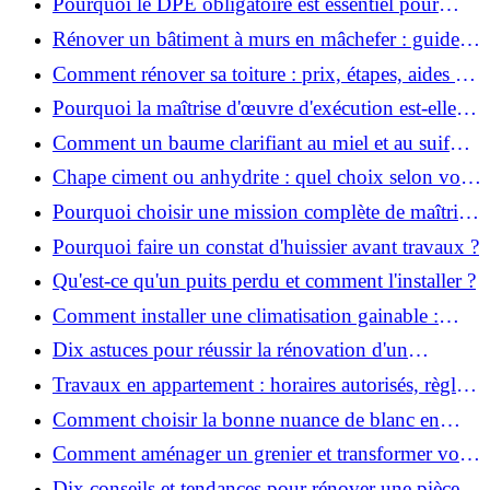
Pourquoi le DPE obligatoire est essentiel pour
vendre ou louer un bien ?
Rénover un bâtiment à murs en mâchefer : guide
pratique et solutions
Comment rénover sa toiture : prix, étapes, aides et
réglementation ?
Pourquoi la maîtrise d'œuvre d'exécution est-elle
indispensable pour vos chantiers ?
Comment un baume clarifiant au miel et au suif
peut-il purifier la peau ?
Chape ciment ou anhydrite : quel choix selon votre
projet ?
Pourquoi choisir une mission complète de maîtrise
d’œuvre pour réussir vos projets?
Pourquoi faire un constat d'huissier avant travaux ?
Qu'est-ce qu'un puits perdu et comment l'installer ?
Comment installer une climatisation gainable :
coût, étapes et conseils ?
Dix astuces pour réussir la rénovation d'un
appartement
Travaux en appartement : horaires autorisés, règles
et bonnes pratiques
Comment choisir la bonne nuance de blanc en
décoration et éviter les pièges ?
Comment aménager un grenier et transformer vos
combles en espace habitable ?
Dix conseils et tendances pour rénover une pièce