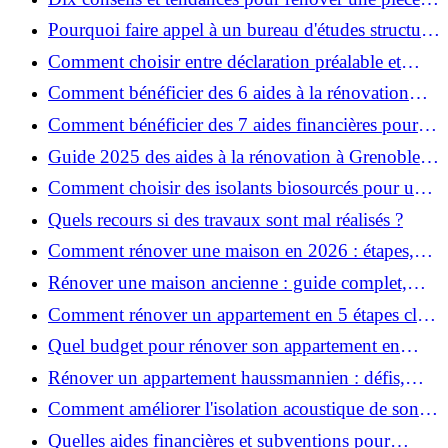
de la maison
Pourquoi faire appel à un bureau d'études structure
pour garantir la sécurité de vos rénovations ?
Comment choisir entre déclaration préalable et
permis de construire pour vos travaux ?
Comment bénéficier des 6 aides à la rénovation
énergétique à Grenoble ?
Comment bénéficier des 7 aides financières pour la
rénovation énergétique à Voiron ?
Guide 2025 des aides à la rénovation à Grenoble et
Voiron : MaPrimeRénov’, CEE, aides locales
Comment choisir des isolants biosourcés pour une
rénovation écologique ?
Quels recours si des travaux sont mal réalisés ?
Comment rénover une maison en 2026 : étapes,
coûts et conseils ?
Rénover une maison ancienne : guide complet,
étapes, budget et astuces
Comment rénover un appartement en 5 étapes clés
?
Quel budget pour rénover son appartement en
2026 ?
Rénover un appartement haussmannien : défis,
conseils pratiques et estimation des prix
Comment améliorer l'isolation acoustique de son
appartement ?
Quelles aides financières et subventions pour