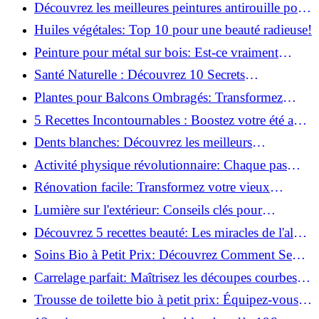
naturellement: Astuces et secrets révélés!
Découvrez les meilleures peintures antirouille pour
le fer: Top 12 analysé!
Huiles végétales: Top 10 pour une beauté radieuse!
Peinture pour métal sur bois: Est-ce vraiment
possible?
Santé Naturelle : Découvrez 10 Secrets
Incontournables pour un Bien-être Optimal!
Plantes pour Balcons Ombragés: Transformez
votre Terrasse en Oasis Verte!
5 Recettes Incontournables : Boostez votre été avec
des huiles essentielles!
Dents blanches: Découvrez les meilleurs
ingrédients naturels!
Activité physique révolutionnaire: Chaque pas
compte pour votre santé!
Rénovation facile: Transformez votre vieux
parquet irrégulier en un clin d'œil!
Lumière sur l'extérieur: Conseils clés pour
concevoir et installer votre éclairage!
Découvrez 5 recettes beauté: Les miracles de l'aloe
vera pour votre peau!
Soins Bio à Petit Prix: Découvrez Comment Se
Chouchouter Pour Moins de 35€!
Carrelage parfait: Maîtrisez les découpes courbes
facilement!
Trousse de toilette bio à petit prix: Équipez-vous
pour moins de 25€!