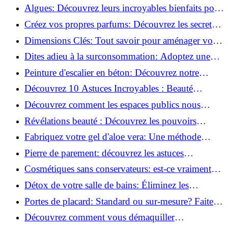
revitaliser les peaux fatiguées!
Algues: Découvrez leurs incroyables bienfaits pour
la santé et la beauté!
Créez vos propres parfums: Découvrez les secrets
de la fabrication artisanale!
Dimensions Clés: Tout savoir pour aménager votre
salle de bains!
Dites adieu à la surconsommation: Adoptez une
vie plus simple!
Peinture d'escalier en béton: Découvrez notre
tutoriel facile et rapide!
Découvrez 10 Astuces Incroyables : Beauté
Naturelle avec le Concombre !
Découvrez comment les espaces publics nous
incitent à être plus actifs : Révélations surprenantes!
Révélations beauté : Découvrez les pouvoirs
insoupçonnés du concombre!
Fabriquez votre gel d'aloe vera: Une méthode
simple et rapide à la maison!
Pierre de parement: découvrez les astuces
infaillibles pour un nettoyage parfait!
Cosmétiques sans conservateurs: est-ce vraiment
possible?
Détox de votre salle de bains: Éliminez les
ingrédients nocifs dès maintenant!
Portes de placard: Standard ou sur-mesure? Faites
le meilleur choix!
Découvrez comment vous démaquiller