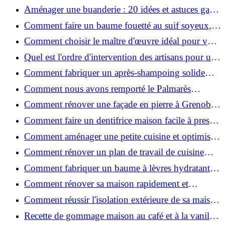
2026 ?
Aménager une buanderie : 20 idées et astuces gain
de place pour un espace fonctionnel et stylé
Comment faire un baume fouetté au suif soyeux,
fait maison ?
Comment choisir le maître d'œuvre idéal pour vos
travaux de rénovation ?
Quel est l'ordre d'intervention des artisans pour une
rénovation ?
Comment fabriquer un après-shampoing solide
naturel pour cheveux ?
Comment nous avons remporté le Palmarès
(Ré)HABITER 2025 : les coulisses du projet primé
Comment rénover une façade en pierre à Grenoble
?
: techniques, coûts et conseils
Comment faire un dentifrice maison facile à presser
?
Comment aménager une petite cuisine et optimiser
chaque centimètre carré ?
Comment rénover un plan de travail de cuisine
facilement : guide étape par étape
Comment fabriquer un baume à lèvres hydratant et
naturel au suif ?
Comment rénover sa maison rapidement et
efficacement ?
Comment réussir l'isolation extérieure de sa maison
pour une rénovation performante et durable ?
Recette de gommage maison au café et à la vanille