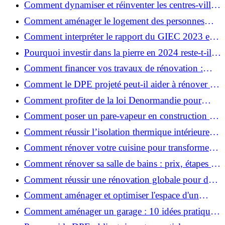
Comment dynamiser et réinventer les centres-villes
avec Action Cœur de Ville ?
Comment aménager le logement des personnes
âgées et obtenir des aides financières ?
Comment interpréter le rapport du GIEC 2023 et
en retenir l'essentiel ?
Pourquoi investir dans la pierre en 2024 reste-t-il
un choix sûr ?
Comment financer vos travaux de rénovation :
aides, prêts et solutions pratiques ?
Comment le DPE projeté peut-il aider à rénover et
valoriser votre bien ?
Comment profiter de la loi Denormandie pour
investir dans l'ancien et défiscaliser ?
Comment poser un pare-vapeur en construction et
rénovation : rôle et erreurs à éviter?
Comment réussir l’isolation thermique intérieure
pour une maison économe en énergie ?
Comment rénover votre cuisine pour transformer
votre espace de vie ?
Comment rénover sa salle de bains : prix, étapes et
astuces ?
Comment réussir une rénovation globale pour des
économies et un confort durables?
Comment aménager et optimiser l'espace d'un
studio : 10 astuces pratiques ?
Comment aménager un garage : 10 idées pratiques
et efficaces ?