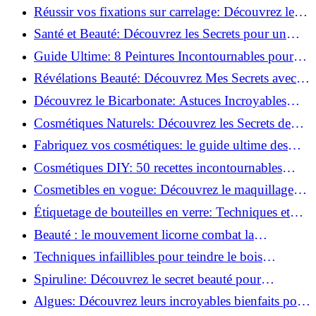
vertus du curcuma!
Réussir vos fixations sur carrelage: Découvrez les
astuces infaillibles !
Santé et Beauté: Découvrez les Secrets pour un
Bien-être Optimal!
Guide Ultime: 8 Peintures Incontournables pour
Bois Extérieurs!
Révélations Beauté: Découvrez Mes Secrets avec le
Thé Vert Matcha!
Découvrez le Bicarbonate: Astuces Incroyables
pour Votre Quotidien!
Cosmétiques Naturels: Découvrez les Secrets de
Beauté Éco-responsables!
Fabriquez vos cosmétiques: le guide ultime des
produits de beauté maison!
Cosmétiques DIY: 50 recettes incontournables
pour sublimer votre beauté naturelle!
Cosmetibles en vogue: Découvrez le maquillage
100% comestible!
Étiquetage de bouteilles en verre: Techniques et
astuces incontournables!
Beauté : le mouvement licorne combat la
surconsommation !
Techniques infaillibles pour teindre le bois
naturellement: Découvrez comment!
Spiruline: Découvrez le secret beauté pour
revitaliser les peaux fatiguées!
Algues: Découvrez leurs incroyables bienfaits pour