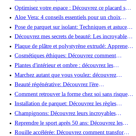
routine beauté!
Optimisez votre espace : Découvrez ce placard sous
rampant à portes coulissantes!
Aloe Vera: 4 conseils essentiels pour un choix
parfait!
Pose de parquet sur isolant: Techniques et astuces
pour un sol parfait!
Découvrez mes secrets de beauté: Les incroyables
vertus du raisin!
Plaque de plâtre et polystyrène extrudé: Apprenez
à les coller efficacement!
Cosmétiques éthiques: Découvrez comment
transformer votre routine beauté!
Plantes d'intérieur et ombre : découvrez les
meilleures pour votre maison !
Marchez autant que vous voulez: découvrez
pourquoi c'est bénéfique!
Beauté régénérative: Découvrez l'ère
révolutionnaire de la cosmétique verte!
Comment retrouver la forme chez soi sans risque
de blessure: Techniques et conseils sûrs!
Installation de parquet: Découvrez les règles
essentielles à respecter!
Champignons: Découvrez leurs incroyables
pouvoirs antioxydants!
Reprendre le sport après 50 ans: Découvrez les
meilleures méthodes!
Rouille accélérée: Découvrez comment transformer