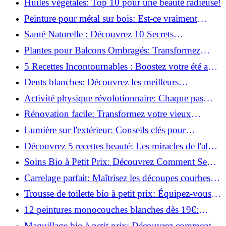
Huiles végétales: Top 10 pour une beauté radieuse!
Peinture pour métal sur bois: Est-ce vraiment
possible?
Santé Naturelle : Découvrez 10 Secrets
Incontournables pour un Bien-être Optimal!
Plantes pour Balcons Ombragés: Transformez
votre Terrasse en Oasis Verte!
5 Recettes Incontournables : Boostez votre été avec
des huiles essentielles!
Dents blanches: Découvrez les meilleurs
ingrédients naturels!
Activité physique révolutionnaire: Chaque pas
compte pour votre santé!
Rénovation facile: Transformez votre vieux
parquet irrégulier en un clin d'œil!
Lumière sur l'extérieur: Conseils clés pour
concevoir et installer votre éclairage!
Découvrez 5 recettes beauté: Les miracles de l'aloe
vera pour votre peau!
Soins Bio à Petit Prix: Découvrez Comment Se
Chouchouter Pour Moins de 35€!
Carrelage parfait: Maîtrisez les découpes courbes
facilement!
Trousse de toilette bio à petit prix: Équipez-vous
pour moins de 25€!
12 peintures monocouches blanches dès 19€:
Découvrez les meilleures offres!
Maquillage bio à petit prix: Découvrez comment