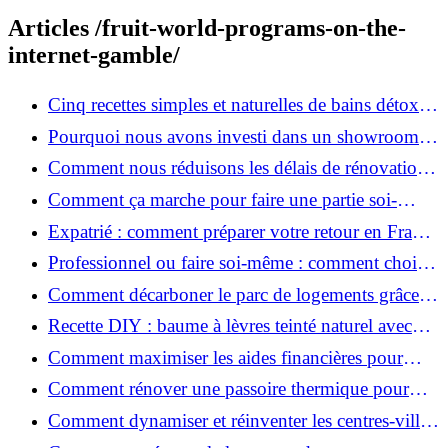
Articles /fruit-world-programs-on-the-
internet-gamble/
Cinq recettes simples et naturelles de bains détox
maison
Pourquoi nous avons investi dans un showroom-
atelier et ce que cela apporte aux clients
Comment nous réduisons les délais de rénovation à
3 mois au lieu de 6?
Comment ça marche pour faire une partie soi-
même et nous confier le reste ?
Expatrié : comment préparer votre retour en France
et rénover votre bien à distance ?
Professionnel ou faire soi-même : comment choisir
pour votre rénovation ?
Comment décarboner le parc de logements grâce à
la rénovation énergétique ?
Recette DIY : baume à lèvres teinté naturel avec
SPF
Comment maximiser les aides financières pour
votre rénovation ?
Comment rénover une passoire thermique pour
une maison durable ?
Comment dynamiser et réinventer les centres-villes
avec Action Cœur de Ville ?