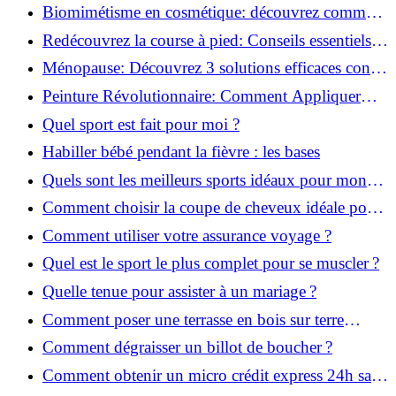
infaillibles pour réussir !
Biomimétisme en cosmétique: découvrez comment
la nature inspire l'avenir des soins beauté!
Redécouvrez la course à pied: Conseils essentiels
pour reprendre!
Ménopause: Découvrez 3 solutions efficaces contre
les bouffées de chaleur!
Peinture Révolutionnaire: Comment Appliquer
Deux Couleurs Sur Une Porte!
Quel sport est fait pour moi ?
Habiller bébé pendant la fièvre : les bases
Quels sont les meilleurs sports idéaux pour mon
enfant ?
Comment choisir la coupe de cheveux idéale pour
votre visage ?
Comment utiliser votre assurance voyage ?
Quel est le sport le plus complet pour se muscler ?
Quelle tenue pour assister à un mariage ?
Comment poser une terrasse en bois sur terre
battue ?
Comment dégraisser un billot de boucher ?
Comment obtenir un micro crédit express 24h sans
justificatif ?