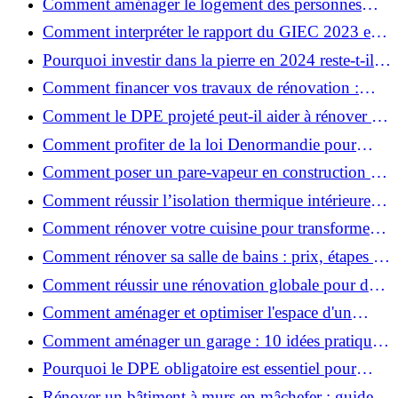
Comment aménager le logement des personnes
âgées et obtenir des aides financières ?
Comment interpréter le rapport du GIEC 2023 et
en retenir l'essentiel ?
Pourquoi investir dans la pierre en 2024 reste-t-il
un choix sûr ?
Comment financer vos travaux de rénovation :
aides, prêts et solutions pratiques ?
Comment le DPE projeté peut-il aider à rénover et
valoriser votre bien ?
Comment profiter de la loi Denormandie pour
investir dans l'ancien et défiscaliser ?
Comment poser un pare-vapeur en construction et
rénovation : rôle et erreurs à éviter?
Comment réussir l’isolation thermique intérieure
pour une maison économe en énergie ?
Comment rénover votre cuisine pour transformer
votre espace de vie ?
Comment rénover sa salle de bains : prix, étapes et
astuces ?
Comment réussir une rénovation globale pour des
économies et un confort durables?
Comment aménager et optimiser l'espace d'un
studio : 10 astuces pratiques ?
Comment aménager un garage : 10 idées pratiques
et efficaces ?
Pourquoi le DPE obligatoire est essentiel pour
vendre ou louer un bien ?
Rénover un bâtiment à murs en mâchefer : guide