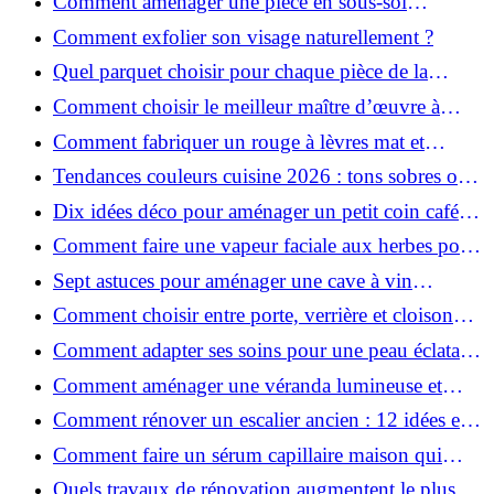
Comment aménager une pièce en sous-sol
efficacement ?
Comment exfolier son visage naturellement ?
Quel parquet choisir pour chaque pièce de la
maison ?
Comment choisir le meilleur maître d’œuvre à
Grenoble en 2026 ?
Comment fabriquer un rouge à lèvres mat et
hydratant fait maison ?
Tendances couleurs cuisine 2026 : tons sobres ou
colorés, que choisir ?
Dix idées déco pour aménager un petit coin café
chez soi
Comment faire une vapeur faciale aux herbes pour
une peau plus saine et rajeunie ?
Sept astuces pour aménager une cave à vin
naturelle chez soi
Comment choisir entre porte, verrière et cloison
coulissante pour séparer vos pièces ?
Comment adapter ses soins pour une peau éclatante
en hiver ?
Comment aménager une véranda lumineuse et
conviviale : 12 idées déco
Comment rénover un escalier ancien : 12 idées et
astuces faciles pas à pas
Comment faire un sérum capillaire maison qui
stimule réellement la pousse des cheveux ?
Quels travaux de rénovation augmentent le plus la