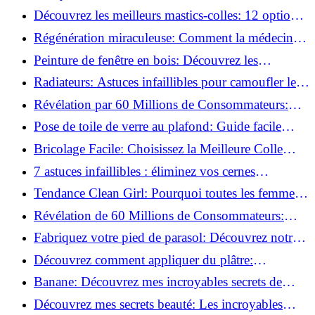
préparer vos surfaces!
Découvrez les meilleurs mastics-colles: 12 options
dès 6,70 €!
Régénération miraculeuse: Comment la médecine
régénérative peut restaurer votre confiance!
Peinture de fenêtre en bois: Découvrez les
techniques infaillibles pour un résultat parfait!
Radiateurs: Astuces infaillibles pour camoufler les
tuyaux apparents!
Révélation par 60 Millions de Consommateurs:
Découvrez le sérum anti-rides numéro un!
Pose de toile de verre au plafond: Guide facile
pour débutants!
Bricolage Facile: Choisissez la Meilleure Colle
pour Chaque Matériau!
7 astuces infaillibles : éliminez vos cernes
rapidement !
Tendance Clean Girl: Pourquoi toutes les femmes
l'adoptent?
Révélation de 60 Millions de Consommateurs:
Découvrez le meilleur fond de teint pour votre
Fabriquez votre pied de parasol: Découvrez notre
peau!
tutoriel facile !
Découvrez comment appliquer du plâtre:
Techniques pour un mur intérieur parfait!
Banane: Découvrez mes incroyables secrets de
beauté!
Découvrez mes secrets beauté: Les incroyables