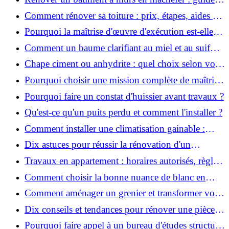
pratique et solutions
Comment rénover sa toiture : prix, étapes, aides et
réglementation ?
Pourquoi la maîtrise d'œuvre d'exécution est-elle
indispensable pour vos chantiers ?
Comment un baume clarifiant au miel et au suif
peut-il purifier la peau ?
Chape ciment ou anhydrite : quel choix selon votre
projet ?
Pourquoi choisir une mission complète de maîtrise
d’œuvre pour réussir vos projets?
Pourquoi faire un constat d'huissier avant travaux ?
Qu'est-ce qu'un puits perdu et comment l'installer ?
Comment installer une climatisation gainable :
coût, étapes et conseils ?
Dix astuces pour réussir la rénovation d'un
appartement
Travaux en appartement : horaires autorisés, règles
et bonnes pratiques
Comment choisir la bonne nuance de blanc en
décoration et éviter les pièges ?
Comment aménager un grenier et transformer vos
combles en espace habitable ?
Dix conseils et tendances pour rénover une pièce
de la maison
Pourquoi faire appel à un bureau d'études structure