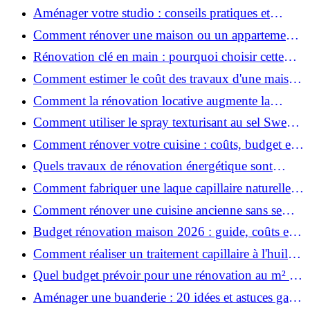
prix et conseils
Aménager votre studio : conseils pratiques et
erreurs à éviter
Comment rénover une maison ou un appartement
avec 50 000 € : budget, étapes et astuces ?
Rénovation clé en main : pourquoi choisir cette
solution et à quoi faire attention ?
Comment estimer le coût des travaux d'une maison
?
Comment la rénovation locative augmente la
rentabilité de votre parc immobilier ?
Comment utiliser le spray texturisant au sel Sweet
Salt pour des cheveux effet plage ?
Comment rénover votre cuisine : coûts, budget et
astuces bois ?
Quels travaux de rénovation énergétique sont
éligibles à MaPrimeRénov' ?
Comment fabriquer une laque capillaire naturelle
maison ?
Comment rénover une cuisine ancienne sans se
ruiner ?
Budget rénovation maison 2026 : guide, coûts et
astuces
Comment réaliser un traitement capillaire à l'huile
maison efficace ?
Quel budget prévoir pour une rénovation au m² en
2026 ?
Aménager une buanderie : 20 idées et astuces gain