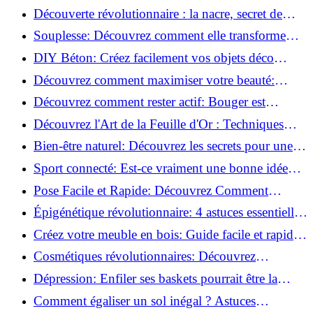
la corrosion en déco tendance!
Découverte révolutionnaire : la nacre, secret de
régénération inouï !
Souplesse: Découvrez comment elle transforme
votre performance sportive!
DIY Béton: Créez facilement vos objets déco
tendance!
Découvrez comment maximiser votre beauté:
Astuces et secrets révélés!
Découvrez comment rester actif: Bouger est
toujours possible!
Découvrez l'Art de la Feuille d'Or : Techniques
Incontournables pour Réussir!
Bien-être naturel: Découvrez les secrets pour une
vie saine!
Sport connecté: Est-ce vraiment une bonne idée
pour vous?
Pose Facile et Rapide: Découvrez Comment
Monter des Carreaux de Béton Cellulaire!
Épigénétique révolutionnaire: 4 astuces essentielles
pour transformer votre bien-être!
Créez votre meuble en bois: Guide facile et rapide
pour débutants!
Cosmétiques révolutionnaires: Découvrez
comment les fermes verticales transforment la
Dépression: Enfiler ses baskets pourrait être la
beauté!
solution!
Comment égaliser un sol inégal ? Astuces