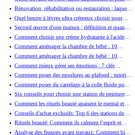
valeur d'une maison pour la revente ?
Rénovation, réhabilitation ou restauration : laquelle
convient le mieux à mon logement ?
Quel beurre à lèvres ultra crémeux choisir pour
lèvres sèches et gercées?
Second œuvre d'une maison : définition et quand
le réaliser
Comment choisir une crème hydratante à l'acide
hyaluronique et niacinamide ?
Comment aménager la chambre de bébé : 10
conseils sécurité, déco et rangement
Comment aménager la chambre de bébé : 10
conseils sécurité, déco et rangement
Comment mieux gérer ses émotions : 7 clés
pratiques
Comment poser des moulures au plafond : tutoriel
vidéo pas à pas ?
Comment poser du carrelage à la colle fluide pour
un rendu professionnel ?
Six conseils pour choisir une station de peinture
basse pression
Comment les rituels beauté apaisent le mental et
créent des moments pour soi ?
Conseils d'achat exclusifs: Top 6 des stations de
peinture basse pression incontournables!
Rituels beauté: Comment ils calment l’esprit et
chouchoutent votre âme!
Analyse des fissures avant travaux: Comment bien