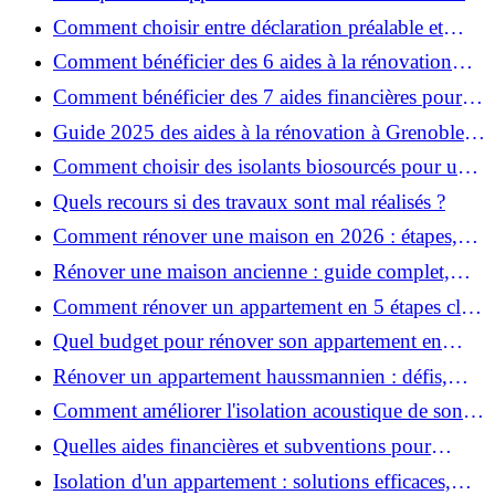
pour garantir la sécurité de vos rénovations ?
Comment choisir entre déclaration préalable et
permis de construire pour vos travaux ?
Comment bénéficier des 6 aides à la rénovation
énergétique à Grenoble ?
Comment bénéficier des 7 aides financières pour la
rénovation énergétique à Voiron ?
Guide 2025 des aides à la rénovation à Grenoble et
Voiron : MaPrimeRénov’, CEE, aides locales
Comment choisir des isolants biosourcés pour une
rénovation écologique ?
Quels recours si des travaux sont mal réalisés ?
Comment rénover une maison en 2026 : étapes,
coûts et conseils ?
Rénover une maison ancienne : guide complet,
étapes, budget et astuces
Comment rénover un appartement en 5 étapes clés
?
Quel budget pour rénover son appartement en
2026 ?
Rénover un appartement haussmannien : défis,
conseils pratiques et estimation des prix
Comment améliorer l'isolation acoustique de son
appartement ?
Quelles aides financières et subventions pour
rénover votre appartement en 2026 ?
Isolation d'un appartement : solutions efficaces,