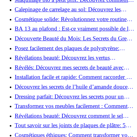
s'équiper pour moins de 50€!
Calepinage de carrelage au sol: Découvrez les
astuces incontournables!
Cosmétique solide: Révolutionnez votre routine
beauté pour zéro déchet!
BA 13 au plafond : Est-ce vraiment possible de les
coller ?
Découverte Beauté du Mois: Les Secrets du Green
Glamour !
Posez facilement des plaques de polystyrène:
Transformez votre plafond sans effort !
Révélations beauté: Découvrez les vertus
insoupçonnées de l'huile de coco!
Révélés: Découvrez mes secrets de beauté avec
l'huile de ricin!
Installation facile et rapide: Comment raccorder un
luminaire au plafond!
Découvrez les secrets de l’huile d’amande douce :
Pourquoi vous devez l'adopter!
Dressing parfait: Découvrez les secrets pour un
rangement optimal!
Transformez vos meubles facilement : Comment
installer des roulettes en un clin d'œil !
Révélations beauté: Découvrez comment le sel
transforme votre routine!
Tout savoir sur les joints de plaques de plâtre: 5
questions clés pour comprendre les fissures!
Cosmétiques éthiques: Comment transformer votre