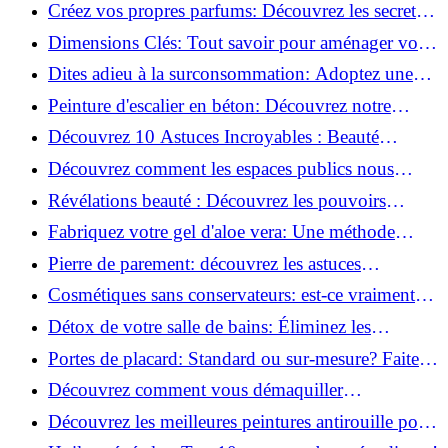
la santé et la beauté!
Créez vos propres parfums: Découvrez les secrets
de la fabrication artisanale!
Dimensions Clés: Tout savoir pour aménager votre
salle de bains!
Dites adieu à la surconsommation: Adoptez une
vie plus simple!
Peinture d'escalier en béton: Découvrez notre
tutoriel facile et rapide!
Découvrez 10 Astuces Incroyables : Beauté
Naturelle avec le Concombre !
Découvrez comment les espaces publics nous
incitent à être plus actifs : Révélations surprenantes!
Révélations beauté : Découvrez les pouvoirs
insoupçonnés du concombre!
Fabriquez votre gel d'aloe vera: Une méthode
simple et rapide à la maison!
Pierre de parement: découvrez les astuces
infaillibles pour un nettoyage parfait!
Cosmétiques sans conservateurs: est-ce vraiment
possible?
Détox de votre salle de bains: Éliminez les
ingrédients nocifs dès maintenant!
Portes de placard: Standard ou sur-mesure? Faites
le meilleur choix!
Découvrez comment vous démaquiller
naturellement: Astuces et secrets révélés!
Découvrez les meilleures peintures antirouille pour
le fer: Top 12 analysé!