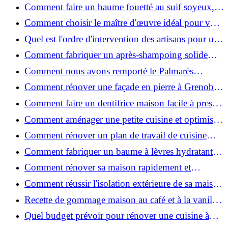
de place pour un espace fonctionnel et stylé
Comment faire un baume fouetté au suif soyeux,
fait maison ?
Comment choisir le maître d'œuvre idéal pour vos
travaux de rénovation ?
Quel est l'ordre d'intervention des artisans pour une
rénovation ?
Comment fabriquer un après-shampoing solide
naturel pour cheveux ?
Comment nous avons remporté le Palmarès
(Ré)HABITER 2025 : les coulisses du projet primé
Comment rénover une façade en pierre à Grenoble
?
: techniques, coûts et conseils
Comment faire un dentifrice maison facile à presser
?
Comment aménager une petite cuisine et optimiser
chaque centimètre carré ?
Comment rénover un plan de travail de cuisine
facilement : guide étape par étape
Comment fabriquer un baume à lèvres hydratant et
naturel au suif ?
Comment rénover sa maison rapidement et
efficacement ?
Comment réussir l'isolation extérieure de sa maison
pour une rénovation performante et durable ?
Recette de gommage maison au café et à la vanille
pour une peau douce
Quel budget prévoir pour rénover une cuisine à
Voiron en 2026 : coûts et aides locales ?