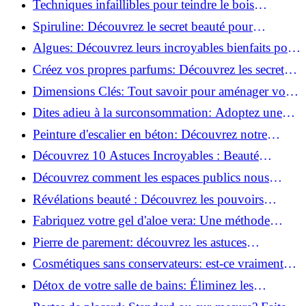
Techniques infaillibles pour teindre le bois
naturellement: Découvrez comment!
Spiruline: Découvrez le secret beauté pour
revitaliser les peaux fatiguées!
Algues: Découvrez leurs incroyables bienfaits pour
la santé et la beauté!
Créez vos propres parfums: Découvrez les secrets
de la fabrication artisanale!
Dimensions Clés: Tout savoir pour aménager votre
salle de bains!
Dites adieu à la surconsommation: Adoptez une
vie plus simple!
Peinture d'escalier en béton: Découvrez notre
tutoriel facile et rapide!
Découvrez 10 Astuces Incroyables : Beauté
Naturelle avec le Concombre !
Découvrez comment les espaces publics nous
incitent à être plus actifs : Révélations surprenantes!
Révélations beauté : Découvrez les pouvoirs
insoupçonnés du concombre!
Fabriquez votre gel d'aloe vera: Une méthode
simple et rapide à la maison!
Pierre de parement: découvrez les astuces
infaillibles pour un nettoyage parfait!
Cosmétiques sans conservateurs: est-ce vraiment
possible?
Détox de votre salle de bains: Éliminez les
ingrédients nocifs dès maintenant!