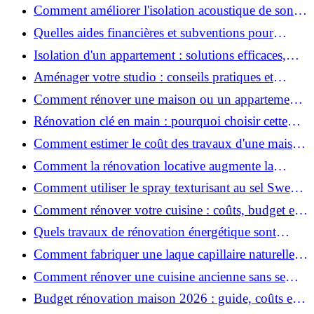
conseils pratiques et estimation des prix
Comment améliorer l'isolation acoustique de son
appartement ?
Quelles aides financières et subventions pour
rénover votre appartement en 2026 ?
Isolation d'un appartement : solutions efficaces,
prix et conseils
Aménager votre studio : conseils pratiques et
erreurs à éviter
Comment rénover une maison ou un appartement
avec 50 000 € : budget, étapes et astuces ?
Rénovation clé en main : pourquoi choisir cette
solution et à quoi faire attention ?
Comment estimer le coût des travaux d'une maison
?
Comment la rénovation locative augmente la
rentabilité de votre parc immobilier ?
Comment utiliser le spray texturisant au sel Sweet
Salt pour des cheveux effet plage ?
Comment rénover votre cuisine : coûts, budget et
astuces bois ?
Quels travaux de rénovation énergétique sont
éligibles à MaPrimeRénov' ?
Comment fabriquer une laque capillaire naturelle
maison ?
Comment rénover une cuisine ancienne sans se
ruiner ?
Budget rénovation maison 2026 : guide, coûts et
astuces