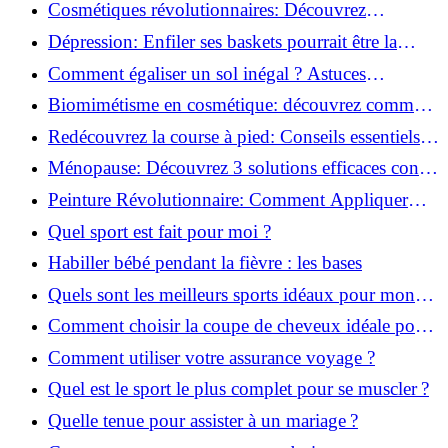
pour débutants!
Cosmétiques révolutionnaires: Découvrez
comment les fermes verticales transforment la
Dépression: Enfiler ses baskets pourrait être la
beauté!
solution!
Comment égaliser un sol inégal ? Astuces
infaillibles pour réussir !
Biomimétisme en cosmétique: découvrez comment
la nature inspire l'avenir des soins beauté!
Redécouvrez la course à pied: Conseils essentiels
pour reprendre!
Ménopause: Découvrez 3 solutions efficaces contre
les bouffées de chaleur!
Peinture Révolutionnaire: Comment Appliquer
Deux Couleurs Sur Une Porte!
Quel sport est fait pour moi ?
Habiller bébé pendant la fièvre : les bases
Quels sont les meilleurs sports idéaux pour mon
enfant ?
Comment choisir la coupe de cheveux idéale pour
votre visage ?
Comment utiliser votre assurance voyage ?
Quel est le sport le plus complet pour se muscler ?
Quelle tenue pour assister à un mariage ?