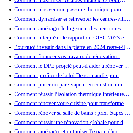
Comment maximiser les aides financières pour
votre rénovation ?
Comment rénover une passoire thermique pour
une maison durable ?
Comment dynamiser et réinventer les centres-villes
avec Action Cœur de Ville ?
Comment aménager le logement des personnes
âgées et obtenir des aides financières ?
Comment interpréter le rapport du GIEC 2023 et
en retenir l'essentiel ?
Pourquoi investir dans la pierre en 2024 reste-t-il
un choix sûr ?
Comment financer vos travaux de rénovation :
aides, prêts et solutions pratiques ?
Comment le DPE projeté peut-il aider à rénover et
valoriser votre bien ?
Comment profiter de la loi Denormandie pour
investir dans l'ancien et défiscaliser ?
Comment poser un pare-vapeur en construction et
rénovation : rôle et erreurs à éviter?
Comment réussir l’isolation thermique intérieure
pour une maison économe en énergie ?
Comment rénover votre cuisine pour transformer
votre espace de vie ?
Comment rénover sa salle de bains : prix, étapes et
astuces ?
Comment réussir une rénovation globale pour des
économies et un confort durables?
Comment aménager et optimiser l'espace d'un