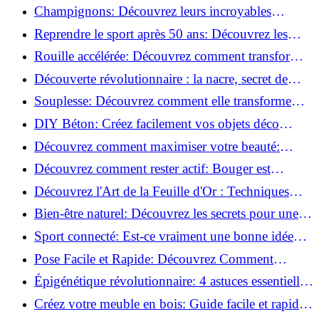
essentielles à respecter!
Champignons: Découvrez leurs incroyables
pouvoirs antioxydants!
Reprendre le sport après 50 ans: Découvrez les
meilleures méthodes!
Rouille accélérée: Découvrez comment transformer
la corrosion en déco tendance!
Découverte révolutionnaire : la nacre, secret de
régénération inouï !
Souplesse: Découvrez comment elle transforme
votre performance sportive!
DIY Béton: Créez facilement vos objets déco
tendance!
Découvrez comment maximiser votre beauté:
Astuces et secrets révélés!
Découvrez comment rester actif: Bouger est
toujours possible!
Découvrez l'Art de la Feuille d'Or : Techniques
Incontournables pour Réussir!
Bien-être naturel: Découvrez les secrets pour une
vie saine!
Sport connecté: Est-ce vraiment une bonne idée
pour vous?
Pose Facile et Rapide: Découvrez Comment
Monter des Carreaux de Béton Cellulaire!
Épigénétique révolutionnaire: 4 astuces essentielles
pour transformer votre bien-être!
Créez votre meuble en bois: Guide facile et rapide