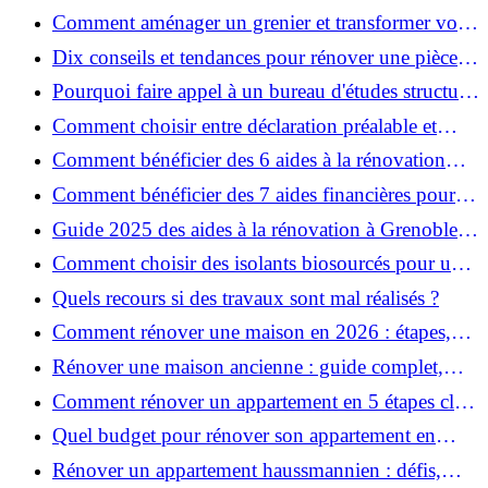
décoration et éviter les pièges ?
Comment aménager un grenier et transformer vos
combles en espace habitable ?
Dix conseils et tendances pour rénover une pièce
de la maison
Pourquoi faire appel à un bureau d'études structure
pour garantir la sécurité de vos rénovations ?
Comment choisir entre déclaration préalable et
permis de construire pour vos travaux ?
Comment bénéficier des 6 aides à la rénovation
énergétique à Grenoble ?
Comment bénéficier des 7 aides financières pour la
rénovation énergétique à Voiron ?
Guide 2025 des aides à la rénovation à Grenoble et
Voiron : MaPrimeRénov’, CEE, aides locales
Comment choisir des isolants biosourcés pour une
rénovation écologique ?
Quels recours si des travaux sont mal réalisés ?
Comment rénover une maison en 2026 : étapes,
coûts et conseils ?
Rénover une maison ancienne : guide complet,
étapes, budget et astuces
Comment rénover un appartement en 5 étapes clés
?
Quel budget pour rénover son appartement en
2026 ?
Rénover un appartement haussmannien : défis,