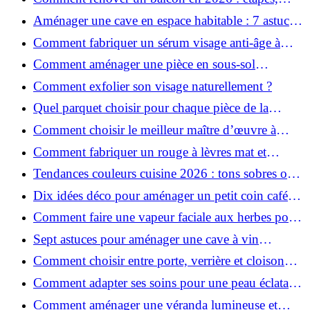
budget et matériaux ?
Aménager une cave en espace habitable : 7 astuces
essentielles
Comment fabriquer un sérum visage anti-âge à
l'huile de rose musquée ?
Comment aménager une pièce en sous-sol
efficacement ?
Comment exfolier son visage naturellement ?
Quel parquet choisir pour chaque pièce de la
maison ?
Comment choisir le meilleur maître d’œuvre à
Grenoble en 2026 ?
Comment fabriquer un rouge à lèvres mat et
hydratant fait maison ?
Tendances couleurs cuisine 2026 : tons sobres ou
colorés, que choisir ?
Dix idées déco pour aménager un petit coin café
chez soi
Comment faire une vapeur faciale aux herbes pour
une peau plus saine et rajeunie ?
Sept astuces pour aménager une cave à vin
naturelle chez soi
Comment choisir entre porte, verrière et cloison
coulissante pour séparer vos pièces ?
Comment adapter ses soins pour une peau éclatante
en hiver ?
Comment aménager une véranda lumineuse et