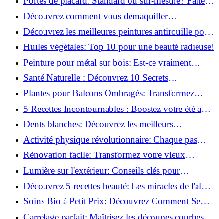
Portes de placard: Standard ou sur-mesure? Faites
le meilleur choix!
Découvrez comment vous démaquiller
naturellement: Astuces et secrets révélés!
Découvrez les meilleures peintures antirouille pour
le fer: Top 12 analysé!
Huiles végétales: Top 10 pour une beauté radieuse!
Peinture pour métal sur bois: Est-ce vraiment
possible?
Santé Naturelle : Découvrez 10 Secrets
Incontournables pour un Bien-être Optimal!
Plantes pour Balcons Ombragés: Transformez
votre Terrasse en Oasis Verte!
5 Recettes Incontournables : Boostez votre été avec
des huiles essentielles!
Dents blanches: Découvrez les meilleurs
ingrédients naturels!
Activité physique révolutionnaire: Chaque pas
compte pour votre santé!
Rénovation facile: Transformez votre vieux
parquet irrégulier en un clin d'œil!
Lumière sur l'extérieur: Conseils clés pour
concevoir et installer votre éclairage!
Découvrez 5 recettes beauté: Les miracles de l'aloe
vera pour votre peau!
Soins Bio à Petit Prix: Découvrez Comment Se
Chouchouter Pour Moins de 35€!
Carrelage parfait: Maîtrisez les découpes courbes