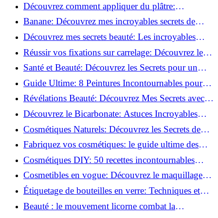
tutoriel facile !
Découvrez comment appliquer du plâtre:
Techniques pour un mur intérieur parfait!
Banane: Découvrez mes incroyables secrets de
beauté!
Découvrez mes secrets beauté: Les incroyables
vertus du curcuma!
Réussir vos fixations sur carrelage: Découvrez les
astuces infaillibles !
Santé et Beauté: Découvrez les Secrets pour un
Bien-être Optimal!
Guide Ultime: 8 Peintures Incontournables pour
Bois Extérieurs!
Révélations Beauté: Découvrez Mes Secrets avec le
Thé Vert Matcha!
Découvrez le Bicarbonate: Astuces Incroyables
pour Votre Quotidien!
Cosmétiques Naturels: Découvrez les Secrets de
Beauté Éco-responsables!
Fabriquez vos cosmétiques: le guide ultime des
produits de beauté maison!
Cosmétiques DIY: 50 recettes incontournables
pour sublimer votre beauté naturelle!
Cosmetibles en vogue: Découvrez le maquillage
100% comestible!
Étiquetage de bouteilles en verre: Techniques et
astuces incontournables!
Beauté : le mouvement licorne combat la
surconsommation !