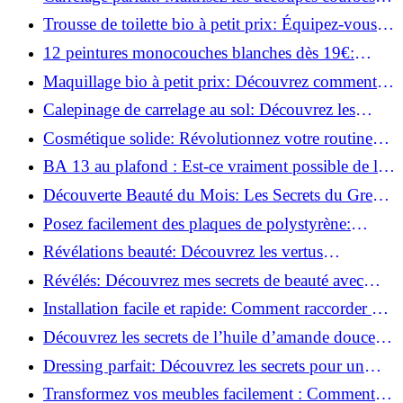
facilement!
Trousse de toilette bio à petit prix: Équipez-vous
pour moins de 25€!
12 peintures monocouches blanches dès 19€:
Découvrez les meilleures offres!
Maquillage bio à petit prix: Découvrez comment
s'équiper pour moins de 50€!
Calepinage de carrelage au sol: Découvrez les
astuces incontournables!
Cosmétique solide: Révolutionnez votre routine
beauté pour zéro déchet!
BA 13 au plafond : Est-ce vraiment possible de les
coller ?
Découverte Beauté du Mois: Les Secrets du Green
Glamour !
Posez facilement des plaques de polystyrène:
Transformez votre plafond sans effort !
Révélations beauté: Découvrez les vertus
insoupçonnées de l'huile de coco!
Révélés: Découvrez mes secrets de beauté avec
l'huile de ricin!
Installation facile et rapide: Comment raccorder un
luminaire au plafond!
Découvrez les secrets de l’huile d’amande douce :
Pourquoi vous devez l'adopter!
Dressing parfait: Découvrez les secrets pour un
rangement optimal!
Transformez vos meubles facilement : Comment