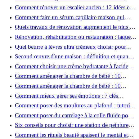
conviviale : 12 idées déco
Comment rénover un escalier ancien : 12 idées et
astuces faciles pas à pas
Comment faire un sérum capillaire maison qui
stimule réellement la pousse des cheveux ?
Quels travaux de rénovation augmentent le plus la
valeur d'une maison pour la revente ?
Rénovation, réhabilitation ou restauration : laquelle
convient le mieux à mon logement ?
Quel beurre à lèvres ultra crémeux choisir pour
lèvres sèches et gercées?
Second œuvre d'une maison : définition et quand
le réaliser
Comment choisir une crème hydratante à l'acide
hyaluronique et niacinamide ?
Comment aménager la chambre de bébé : 10
conseils sécurité, déco et rangement
Comment aménager la chambre de bébé : 10
conseils sécurité, déco et rangement
Comment mieux gérer ses émotions : 7 clés
pratiques
Comment poser des moulures au plafond : tutoriel
vidéo pas à pas ?
Comment poser du carrelage à la colle fluide pour
un rendu professionnel ?
Six conseils pour choisir une station de peinture
basse pression
Comment les rituels beauté apaisent le mental et