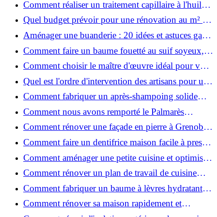
Comment réaliser un traitement capillaire à l'huile
maison efficace ?
Quel budget prévoir pour une rénovation au m² en
2026 ?
Aménager une buanderie : 20 idées et astuces gain
de place pour un espace fonctionnel et stylé
Comment faire un baume fouetté au suif soyeux,
fait maison ?
Comment choisir le maître d'œuvre idéal pour vos
travaux de rénovation ?
Quel est l'ordre d'intervention des artisans pour une
rénovation ?
Comment fabriquer un après-shampoing solide
naturel pour cheveux ?
Comment nous avons remporté le Palmarès
(Ré)HABITER 2025 : les coulisses du projet primé
Comment rénover une façade en pierre à Grenoble
?
: techniques, coûts et conseils
Comment faire un dentifrice maison facile à presser
?
Comment aménager une petite cuisine et optimiser
chaque centimètre carré ?
Comment rénover un plan de travail de cuisine
facilement : guide étape par étape
Comment fabriquer un baume à lèvres hydratant et
naturel au suif ?
Comment rénover sa maison rapidement et
efficacement ?