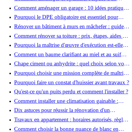
studio : 10 astuces pratiques ?
Comment aménager un garage : 10 idées pratiques
et efficaces ?
Pourquoi le DPE obligatoire est essentiel pour
vendre ou louer un bien ?
Rénover un bâtiment à murs en mâchefer : guide
pratique et solutions
Comment rénover sa toiture : prix, étapes, aides et
réglementation ?
Pourquoi la maîtrise d'œuvre d'exécution est-elle
indispensable pour vos chantiers ?
Comment un baume clarifiant au miel et au suif
peut-il purifier la peau ?
Chape ciment ou anhydrite : quel choix selon votre
projet ?
Pourquoi choisir une mission complète de maîtrise
d’œuvre pour réussir vos projets?
Pourquoi faire un constat d'huissier avant travaux ?
Qu'est-ce qu'un puits perdu et comment l'installer ?
Comment installer une climatisation gainable :
coût, étapes et conseils ?
Dix astuces pour réussir la rénovation d'un
appartement
Travaux en appartement : horaires autorisés, règles
et bonnes pratiques
Comment choisir la bonne nuance de blanc en