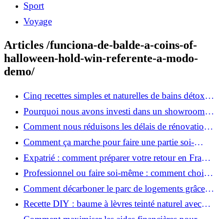
Sport
Voyage
Articles /funciona-de-balde-a-coins-of-
halloween-hold-win-referente-a-modo-
demo/
Cinq recettes simples et naturelles de bains détox
maison
Pourquoi nous avons investi dans un showroom-
atelier et ce que cela apporte aux clients
Comment nous réduisons les délais de rénovation à
3 mois au lieu de 6?
Comment ça marche pour faire une partie soi-
même et nous confier le reste ?
Expatrié : comment préparer votre retour en France
et rénover votre bien à distance ?
Professionnel ou faire soi-même : comment choisir
pour votre rénovation ?
Comment décarboner le parc de logements grâce à
la rénovation énergétique ?
Recette DIY : baume à lèvres teinté naturel avec
SPF