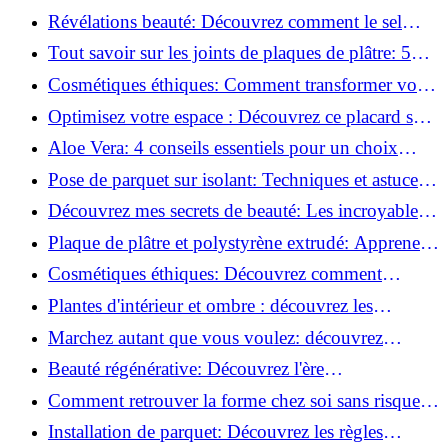
installer des roulettes en un clin d'œil !
Révélations beauté: Découvrez comment le sel
transforme votre routine!
Tout savoir sur les joints de plaques de plâtre: 5
questions clés pour comprendre les fissures!
Cosmétiques éthiques: Comment transformer votre
routine beauté!
Optimisez votre espace : Découvrez ce placard sous
rampant à portes coulissantes!
Aloe Vera: 4 conseils essentiels pour un choix
parfait!
Pose de parquet sur isolant: Techniques et astuces
pour un sol parfait!
Découvrez mes secrets de beauté: Les incroyables
vertus du raisin!
Plaque de plâtre et polystyrène extrudé: Apprenez
à les coller efficacement!
Cosmétiques éthiques: Découvrez comment
transformer votre routine beauté!
Plantes d'intérieur et ombre : découvrez les
meilleures pour votre maison !
Marchez autant que vous voulez: découvrez
pourquoi c'est bénéfique!
Beauté régénérative: Découvrez l'ère
révolutionnaire de la cosmétique verte!
Comment retrouver la forme chez soi sans risque
de blessure: Techniques et conseils sûrs!
Installation de parquet: Découvrez les règles