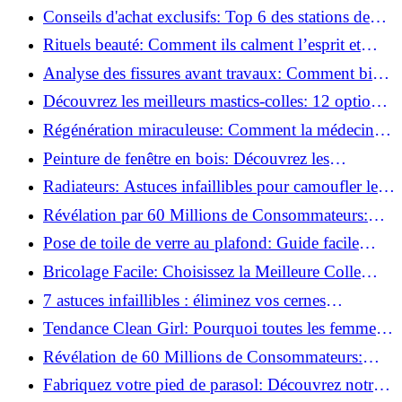
créent des moments pour soi ?
Conseils d'achat exclusifs: Top 6 des stations de
peinture basse pression incontournables!
Rituels beauté: Comment ils calment l’esprit et
chouchoutent votre âme!
Analyse des fissures avant travaux: Comment bien
préparer vos surfaces!
Découvrez les meilleurs mastics-colles: 12 options
dès 6,70 €!
Régénération miraculeuse: Comment la médecine
régénérative peut restaurer votre confiance!
Peinture de fenêtre en bois: Découvrez les
techniques infaillibles pour un résultat parfait!
Radiateurs: Astuces infaillibles pour camoufler les
tuyaux apparents!
Révélation par 60 Millions de Consommateurs:
Découvrez le sérum anti-rides numéro un!
Pose de toile de verre au plafond: Guide facile
pour débutants!
Bricolage Facile: Choisissez la Meilleure Colle
pour Chaque Matériau!
7 astuces infaillibles : éliminez vos cernes
rapidement !
Tendance Clean Girl: Pourquoi toutes les femmes
l'adoptent?
Révélation de 60 Millions de Consommateurs:
Découvrez le meilleur fond de teint pour votre
Fabriquez votre pied de parasol: Découvrez notre
peau!