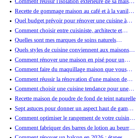
Comment réussir l'isolation extérieure de sa maison
pour une rénovation performante et durable ?
Recette de gommage maison au café et à la vanille
pour une peau douce
Quel budget prévoir pour rénover une cuisine à
Voiron en 2026 : coûts et aides locales ?
Comment choisir entre cuisiniste, architecte et
contractant général à Voiron ?
Quelles sont mes marques de soins naturels
préférées ?
Quels styles de cuisine conviennent aux maisons et
appartements du Voironnais ?
Comment rénover une maison en pisé pour un
habitat sain et performant ?
Comment faire du maquillage maison que vous
utiliserez vraiment ?
Comment réussir la rénovation d'une maison de
ville en 2026 ?
Comment choisir une cuisine tendance pour une
rénovation en 2026 ?
Recette maison de poudre de fond de teint naturelle
Sept astuces pour donner un aspect haut de gamme
à votre cuisine
Comment optimiser le rangement de votre cuisine
et gagner de la place ?
Comment fabriquer des barres de lotion au beurre
de karité ?
Comment rénover un balcon en 2026 : étapes,