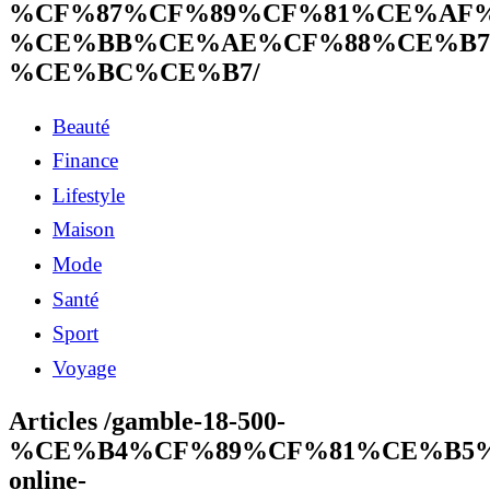
%CF%87%CF%89%CF%81%CE%AF%
%CE%BB%CE%AE%CF%88%CE%B7
%CE%BC%CE%B7/
Beauté
Finance
Lifestyle
Maison
Mode
Santé
Sport
Voyage
Articles /gamble-18-500-
%CE%B4%CF%89%CF%81%CE%B5
online-