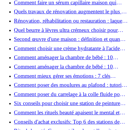
Comment faire un sérum capillaire maison qui
stimule réellement la pousse des cheveux ?
Quels travaux de rénovation augmentent le plus la
valeur d'une maison pour la revente ?
Rénovation, réhabilitation ou restauration : laquelle
convient le mieux à mon logement ?
Quel beurre à lèvres ultra crémeux choisir pour
lèvres sèches et gercées?
Second œuvre d'une maison : définition et quand
le réaliser
Comment choisir une crème hydratante à l'acide
hyaluronique et niacinamide ?
Comment aménager la chambre de bébé : 10
conseils sécurité, déco et rangement
Comment aménager la chambre de bébé : 10
conseils sécurité, déco et rangement
Comment mieux gérer ses émotions : 7 clés
pratiques
Comment poser des moulures au plafond : tutoriel
vidéo pas à pas ?
Comment poser du carrelage à la colle fluide pour
un rendu professionnel ?
Six conseils pour choisir une station de peinture
basse pression
Comment les rituels beauté apaisent le mental et
créent des moments pour soi ?
Conseils d'achat exclusifs: Top 6 des stations de
peinture basse pression incontournables!