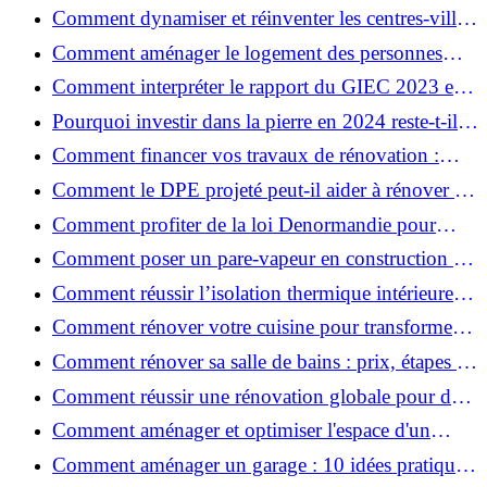
une maison durable ?
Comment dynamiser et réinventer les centres-villes
avec Action Cœur de Ville ?
Comment aménager le logement des personnes
âgées et obtenir des aides financières ?
Comment interpréter le rapport du GIEC 2023 et
en retenir l'essentiel ?
Pourquoi investir dans la pierre en 2024 reste-t-il
un choix sûr ?
Comment financer vos travaux de rénovation :
aides, prêts et solutions pratiques ?
Comment le DPE projeté peut-il aider à rénover et
valoriser votre bien ?
Comment profiter de la loi Denormandie pour
investir dans l'ancien et défiscaliser ?
Comment poser un pare-vapeur en construction et
rénovation : rôle et erreurs à éviter?
Comment réussir l’isolation thermique intérieure
pour une maison économe en énergie ?
Comment rénover votre cuisine pour transformer
votre espace de vie ?
Comment rénover sa salle de bains : prix, étapes et
astuces ?
Comment réussir une rénovation globale pour des
économies et un confort durables?
Comment aménager et optimiser l'espace d'un
studio : 10 astuces pratiques ?
Comment aménager un garage : 10 idées pratiques