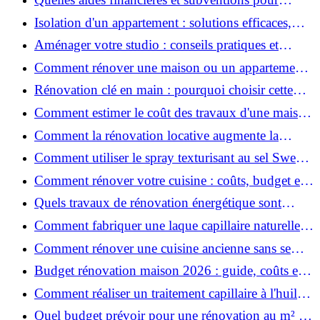
rénover votre appartement en 2026 ?
Isolation d'un appartement : solutions efficaces,
prix et conseils
Aménager votre studio : conseils pratiques et
erreurs à éviter
Comment rénover une maison ou un appartement
avec 50 000 € : budget, étapes et astuces ?
Rénovation clé en main : pourquoi choisir cette
solution et à quoi faire attention ?
Comment estimer le coût des travaux d'une maison
?
Comment la rénovation locative augmente la
rentabilité de votre parc immobilier ?
Comment utiliser le spray texturisant au sel Sweet
Salt pour des cheveux effet plage ?
Comment rénover votre cuisine : coûts, budget et
astuces bois ?
Quels travaux de rénovation énergétique sont
éligibles à MaPrimeRénov' ?
Comment fabriquer une laque capillaire naturelle
maison ?
Comment rénover une cuisine ancienne sans se
ruiner ?
Budget rénovation maison 2026 : guide, coûts et
astuces
Comment réaliser un traitement capillaire à l'huile
maison efficace ?
Quel budget prévoir pour une rénovation au m² en