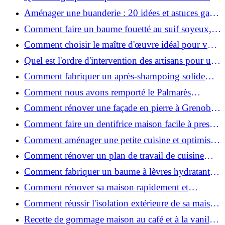
2026 ?
Aménager une buanderie : 20 idées et astuces gain
de place pour un espace fonctionnel et stylé
Comment faire un baume fouetté au suif soyeux,
fait maison ?
Comment choisir le maître d'œuvre idéal pour vos
travaux de rénovation ?
Quel est l'ordre d'intervention des artisans pour une
rénovation ?
Comment fabriquer un après-shampoing solide
naturel pour cheveux ?
Comment nous avons remporté le Palmarès
(Ré)HABITER 2025 : les coulisses du projet primé
Comment rénover une façade en pierre à Grenoble
?
: techniques, coûts et conseils
Comment faire un dentifrice maison facile à presser
?
Comment aménager une petite cuisine et optimiser
chaque centimètre carré ?
Comment rénover un plan de travail de cuisine
facilement : guide étape par étape
Comment fabriquer un baume à lèvres hydratant et
naturel au suif ?
Comment rénover sa maison rapidement et
efficacement ?
Comment réussir l'isolation extérieure de sa maison
pour une rénovation performante et durable ?
Recette de gommage maison au café et à la vanille