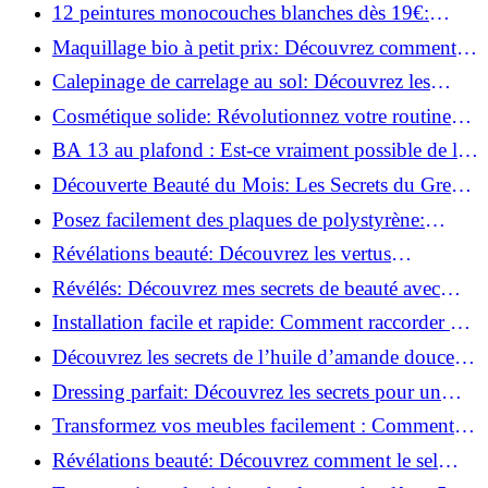
pour moins de 25€!
12 peintures monocouches blanches dès 19€:
Découvrez les meilleures offres!
Maquillage bio à petit prix: Découvrez comment
s'équiper pour moins de 50€!
Calepinage de carrelage au sol: Découvrez les
astuces incontournables!
Cosmétique solide: Révolutionnez votre routine
beauté pour zéro déchet!
BA 13 au plafond : Est-ce vraiment possible de les
coller ?
Découverte Beauté du Mois: Les Secrets du Green
Glamour !
Posez facilement des plaques de polystyrène:
Transformez votre plafond sans effort !
Révélations beauté: Découvrez les vertus
insoupçonnées de l'huile de coco!
Révélés: Découvrez mes secrets de beauté avec
l'huile de ricin!
Installation facile et rapide: Comment raccorder un
luminaire au plafond!
Découvrez les secrets de l’huile d’amande douce :
Pourquoi vous devez l'adopter!
Dressing parfait: Découvrez les secrets pour un
rangement optimal!
Transformez vos meubles facilement : Comment
installer des roulettes en un clin d'œil !
Révélations beauté: Découvrez comment le sel
transforme votre routine!