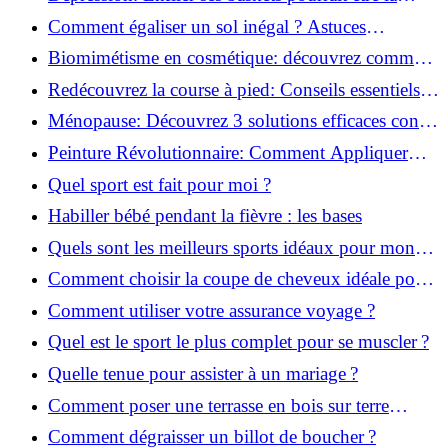
beauté!
solution!
Comment égaliser un sol inégal ? Astuces
infaillibles pour réussir !
Biomimétisme en cosmétique: découvrez comment
la nature inspire l'avenir des soins beauté!
Redécouvrez la course à pied: Conseils essentiels
pour reprendre!
Ménopause: Découvrez 3 solutions efficaces contre
les bouffées de chaleur!
Peinture Révolutionnaire: Comment Appliquer
Deux Couleurs Sur Une Porte!
Quel sport est fait pour moi ?
Habiller bébé pendant la fièvre : les bases
Quels sont les meilleurs sports idéaux pour mon
enfant ?
Comment choisir la coupe de cheveux idéale pour
votre visage ?
Comment utiliser votre assurance voyage ?
Quel est le sport le plus complet pour se muscler ?
Quelle tenue pour assister à un mariage ?
Comment poser une terrasse en bois sur terre
battue ?
Comment dégraisser un billot de boucher ?