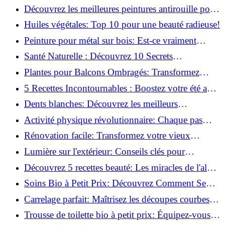
naturellement: Astuces et secrets révélés!
Découvrez les meilleures peintures antirouille pour
le fer: Top 12 analysé!
Huiles végétales: Top 10 pour une beauté radieuse!
Peinture pour métal sur bois: Est-ce vraiment
possible?
Santé Naturelle : Découvrez 10 Secrets
Incontournables pour un Bien-être Optimal!
Plantes pour Balcons Ombragés: Transformez
votre Terrasse en Oasis Verte!
5 Recettes Incontournables : Boostez votre été avec
des huiles essentielles!
Dents blanches: Découvrez les meilleurs
ingrédients naturels!
Activité physique révolutionnaire: Chaque pas
compte pour votre santé!
Rénovation facile: Transformez votre vieux
parquet irrégulier en un clin d'œil!
Lumière sur l'extérieur: Conseils clés pour
concevoir et installer votre éclairage!
Découvrez 5 recettes beauté: Les miracles de l'aloe
vera pour votre peau!
Soins Bio à Petit Prix: Découvrez Comment Se
Chouchouter Pour Moins de 35€!
Carrelage parfait: Maîtrisez les découpes courbes
facilement!
Trousse de toilette bio à petit prix: Équipez-vous