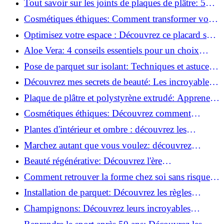
Tout savoir sur les joints de plaques de plâtre: 5
questions clés pour comprendre les fissures!
Cosmétiques éthiques: Comment transformer votre
routine beauté!
Optimisez votre espace : Découvrez ce placard sous
rampant à portes coulissantes!
Aloe Vera: 4 conseils essentiels pour un choix
parfait!
Pose de parquet sur isolant: Techniques et astuces
pour un sol parfait!
Découvrez mes secrets de beauté: Les incroyables
vertus du raisin!
Plaque de plâtre et polystyrène extrudé: Apprenez
à les coller efficacement!
Cosmétiques éthiques: Découvrez comment
transformer votre routine beauté!
Plantes d'intérieur et ombre : découvrez les
meilleures pour votre maison !
Marchez autant que vous voulez: découvrez
pourquoi c'est bénéfique!
Beauté régénérative: Découvrez l'ère
révolutionnaire de la cosmétique verte!
Comment retrouver la forme chez soi sans risque
de blessure: Techniques et conseils sûrs!
Installation de parquet: Découvrez les règles
essentielles à respecter!
Champignons: Découvrez leurs incroyables
pouvoirs antioxydants!