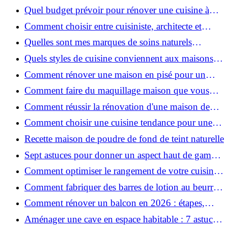
pour une peau douce
Quel budget prévoir pour rénover une cuisine à
Voiron en 2026 : coûts et aides locales ?
Comment choisir entre cuisiniste, architecte et
contractant général à Voiron ?
Quelles sont mes marques de soins naturels
préférées ?
Quels styles de cuisine conviennent aux maisons et
appartements du Voironnais ?
Comment rénover une maison en pisé pour un
habitat sain et performant ?
Comment faire du maquillage maison que vous
utiliserez vraiment ?
Comment réussir la rénovation d'une maison de
ville en 2026 ?
Comment choisir une cuisine tendance pour une
rénovation en 2026 ?
Recette maison de poudre de fond de teint naturelle
Sept astuces pour donner un aspect haut de gamme
à votre cuisine
Comment optimiser le rangement de votre cuisine
et gagner de la place ?
Comment fabriquer des barres de lotion au beurre
de karité ?
Comment rénover un balcon en 2026 : étapes,
budget et matériaux ?
Aménager une cave en espace habitable : 7 astuces