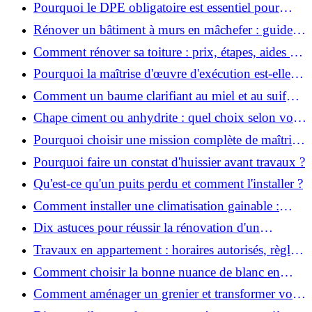
et efficaces ?
Pourquoi le DPE obligatoire est essentiel pour
vendre ou louer un bien ?
Rénover un bâtiment à murs en mâchefer : guide
pratique et solutions
Comment rénover sa toiture : prix, étapes, aides et
réglementation ?
Pourquoi la maîtrise d'œuvre d'exécution est-elle
indispensable pour vos chantiers ?
Comment un baume clarifiant au miel et au suif
peut-il purifier la peau ?
Chape ciment ou anhydrite : quel choix selon votre
projet ?
Pourquoi choisir une mission complète de maîtrise
d’œuvre pour réussir vos projets?
Pourquoi faire un constat d'huissier avant travaux ?
Qu'est-ce qu'un puits perdu et comment l'installer ?
Comment installer une climatisation gainable :
coût, étapes et conseils ?
Dix astuces pour réussir la rénovation d'un
appartement
Travaux en appartement : horaires autorisés, règles
et bonnes pratiques
Comment choisir la bonne nuance de blanc en
décoration et éviter les pièges ?
Comment aménager un grenier et transformer vos
combles en espace habitable ?