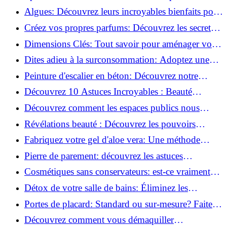
revitaliser les peaux fatiguées!
Algues: Découvrez leurs incroyables bienfaits pour
la santé et la beauté!
Créez vos propres parfums: Découvrez les secrets
de la fabrication artisanale!
Dimensions Clés: Tout savoir pour aménager votre
salle de bains!
Dites adieu à la surconsommation: Adoptez une
vie plus simple!
Peinture d'escalier en béton: Découvrez notre
tutoriel facile et rapide!
Découvrez 10 Astuces Incroyables : Beauté
Naturelle avec le Concombre !
Découvrez comment les espaces publics nous
incitent à être plus actifs : Révélations surprenantes!
Révélations beauté : Découvrez les pouvoirs
insoupçonnés du concombre!
Fabriquez votre gel d'aloe vera: Une méthode
simple et rapide à la maison!
Pierre de parement: découvrez les astuces
infaillibles pour un nettoyage parfait!
Cosmétiques sans conservateurs: est-ce vraiment
possible?
Détox de votre salle de bains: Éliminez les
ingrédients nocifs dès maintenant!
Portes de placard: Standard ou sur-mesure? Faites
le meilleur choix!
Découvrez comment vous démaquiller