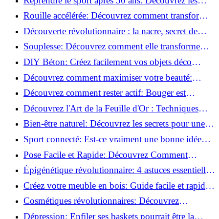
Reprendre le sport après 50 ans: Découvrez les
meilleures méthodes!
Rouille accélérée: Découvrez comment transformer
la corrosion en déco tendance!
Découverte révolutionnaire : la nacre, secret de
régénération inouï !
Souplesse: Découvrez comment elle transforme
votre performance sportive!
DIY Béton: Créez facilement vos objets déco
tendance!
Découvrez comment maximiser votre beauté:
Astuces et secrets révélés!
Découvrez comment rester actif: Bouger est
toujours possible!
Découvrez l'Art de la Feuille d'Or : Techniques
Incontournables pour Réussir!
Bien-être naturel: Découvrez les secrets pour une
vie saine!
Sport connecté: Est-ce vraiment une bonne idée
pour vous?
Pose Facile et Rapide: Découvrez Comment
Monter des Carreaux de Béton Cellulaire!
Épigénétique révolutionnaire: 4 astuces essentielles
pour transformer votre bien-être!
Créez votre meuble en bois: Guide facile et rapide
pour débutants!
Cosmétiques révolutionnaires: Découvrez
comment les fermes verticales transforment la
Dépression: Enfiler ses baskets pourrait être la