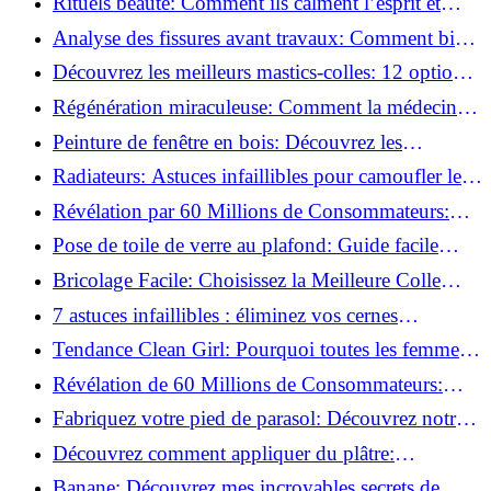
Rituels beauté: Comment ils calment l’esprit et
chouchoutent votre âme!
Analyse des fissures avant travaux: Comment bien
préparer vos surfaces!
Découvrez les meilleurs mastics-colles: 12 options
dès 6,70 €!
Régénération miraculeuse: Comment la médecine
régénérative peut restaurer votre confiance!
Peinture de fenêtre en bois: Découvrez les
techniques infaillibles pour un résultat parfait!
Radiateurs: Astuces infaillibles pour camoufler les
tuyaux apparents!
Révélation par 60 Millions de Consommateurs:
Découvrez le sérum anti-rides numéro un!
Pose de toile de verre au plafond: Guide facile
pour débutants!
Bricolage Facile: Choisissez la Meilleure Colle
pour Chaque Matériau!
7 astuces infaillibles : éliminez vos cernes
rapidement !
Tendance Clean Girl: Pourquoi toutes les femmes
l'adoptent?
Révélation de 60 Millions de Consommateurs:
Découvrez le meilleur fond de teint pour votre
Fabriquez votre pied de parasol: Découvrez notre
peau!
tutoriel facile !
Découvrez comment appliquer du plâtre:
Techniques pour un mur intérieur parfait!
Banane: Découvrez mes incroyables secrets de