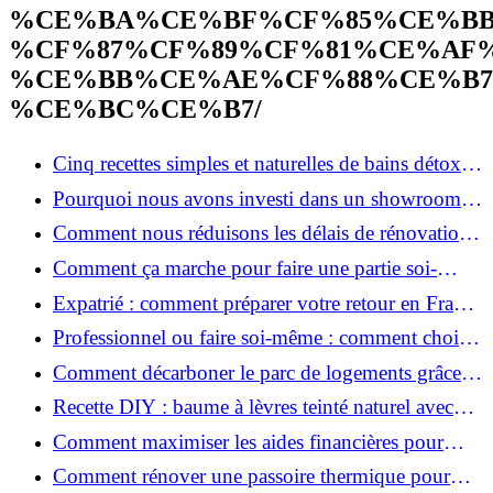
%CE%BA%CE%BF%CF%85%CE%BB
%CF%87%CF%89%CF%81%CE%AF%
%CE%BB%CE%AE%CF%88%CE%B7
%CE%BC%CE%B7/
Cinq recettes simples et naturelles de bains détox
maison
Pourquoi nous avons investi dans un showroom-
atelier et ce que cela apporte aux clients
Comment nous réduisons les délais de rénovation à
3 mois au lieu de 6?
Comment ça marche pour faire une partie soi-
même et nous confier le reste ?
Expatrié : comment préparer votre retour en France
et rénover votre bien à distance ?
Professionnel ou faire soi-même : comment choisir
pour votre rénovation ?
Comment décarboner le parc de logements grâce à
la rénovation énergétique ?
Recette DIY : baume à lèvres teinté naturel avec
SPF
Comment maximiser les aides financières pour
votre rénovation ?
Comment rénover une passoire thermique pour