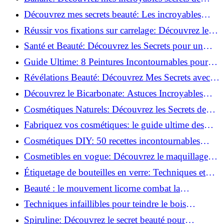
beauté!
Découvrez mes secrets beauté: Les incroyables
vertus du curcuma!
Réussir vos fixations sur carrelage: Découvrez les
astuces infaillibles !
Santé et Beauté: Découvrez les Secrets pour un
Bien-être Optimal!
Guide Ultime: 8 Peintures Incontournables pour
Bois Extérieurs!
Révélations Beauté: Découvrez Mes Secrets avec le
Thé Vert Matcha!
Découvrez le Bicarbonate: Astuces Incroyables
pour Votre Quotidien!
Cosmétiques Naturels: Découvrez les Secrets de
Beauté Éco-responsables!
Fabriquez vos cosmétiques: le guide ultime des
produits de beauté maison!
Cosmétiques DIY: 50 recettes incontournables
pour sublimer votre beauté naturelle!
Cosmetibles en vogue: Découvrez le maquillage
100% comestible!
Étiquetage de bouteilles en verre: Techniques et
astuces incontournables!
Beauté : le mouvement licorne combat la
surconsommation !
Techniques infaillibles pour teindre le bois
naturellement: Découvrez comment!
Spiruline: Découvrez le secret beauté pour