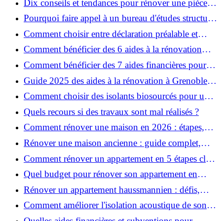
Dix conseils et tendances pour rénover une pièce
de la maison
Pourquoi faire appel à un bureau d'études structure
pour garantir la sécurité de vos rénovations ?
Comment choisir entre déclaration préalable et
permis de construire pour vos travaux ?
Comment bénéficier des 6 aides à la rénovation
énergétique à Grenoble ?
Comment bénéficier des 7 aides financières pour la
rénovation énergétique à Voiron ?
Guide 2025 des aides à la rénovation à Grenoble et
Voiron : MaPrimeRénov’, CEE, aides locales
Comment choisir des isolants biosourcés pour une
rénovation écologique ?
Quels recours si des travaux sont mal réalisés ?
Comment rénover une maison en 2026 : étapes,
coûts et conseils ?
Rénover une maison ancienne : guide complet,
étapes, budget et astuces
Comment rénover un appartement en 5 étapes clés
?
Quel budget pour rénover son appartement en
2026 ?
Rénover un appartement haussmannien : défis,
conseils pratiques et estimation des prix
Comment améliorer l'isolation acoustique de son
appartement ?
Quelles aides financières et subventions pour