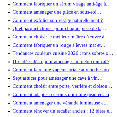
essentielles
Comment fabriquer un sérum visage anti-âge à
l'huile de rose musquée ?
Comment aménager une pièce en sous-sol
efficacement ?
Comment exfolier son visage naturellement ?
Quel parquet choisir pour chaque pièce de la
maison ?
Comment choisir le meilleur maître d’œuvre à
Grenoble en 2026 ?
Comment fabriquer un rouge à lèvres mat et
hydratant fait maison ?
Tendances couleurs cuisine 2026 : tons sobres ou
colorés, que choisir ?
Dix idées déco pour aménager un petit coin café
chez soi
Comment faire une vapeur faciale aux herbes pour
une peau plus saine et rajeunie ?
Sept astuces pour aménager une cave à vin
naturelle chez soi
Comment choisir entre porte, verrière et cloison
coulissante pour séparer vos pièces ?
Comment adapter ses soins pour une peau éclatante
en hiver ?
Comment aménager une véranda lumineuse et
conviviale : 12 idées déco
Comment rénover un escalier ancien : 12 idées et
astuces faciles pas à pas