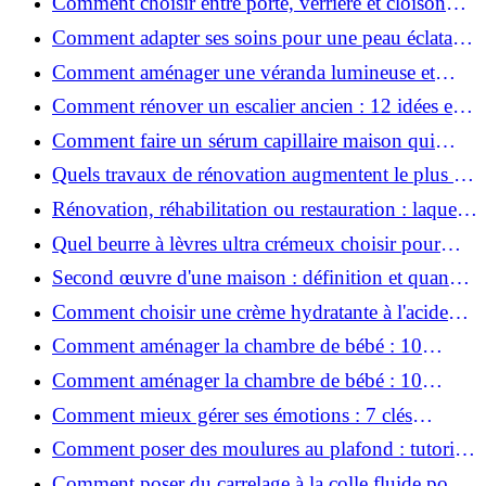
Comment choisir entre porte, verrière et cloison
coulissante pour séparer vos pièces ?
Comment adapter ses soins pour une peau éclatante
en hiver ?
Comment aménager une véranda lumineuse et
conviviale : 12 idées déco
Comment rénover un escalier ancien : 12 idées et
astuces faciles pas à pas
Comment faire un sérum capillaire maison qui
stimule réellement la pousse des cheveux ?
Quels travaux de rénovation augmentent le plus la
valeur d'une maison pour la revente ?
Rénovation, réhabilitation ou restauration : laquelle
convient le mieux à mon logement ?
Quel beurre à lèvres ultra crémeux choisir pour
lèvres sèches et gercées?
Second œuvre d'une maison : définition et quand
le réaliser
Comment choisir une crème hydratante à l'acide
hyaluronique et niacinamide ?
Comment aménager la chambre de bébé : 10
conseils sécurité, déco et rangement
Comment aménager la chambre de bébé : 10
conseils sécurité, déco et rangement
Comment mieux gérer ses émotions : 7 clés
pratiques
Comment poser des moulures au plafond : tutoriel
vidéo pas à pas ?
Comment poser du carrelage à la colle fluide pour