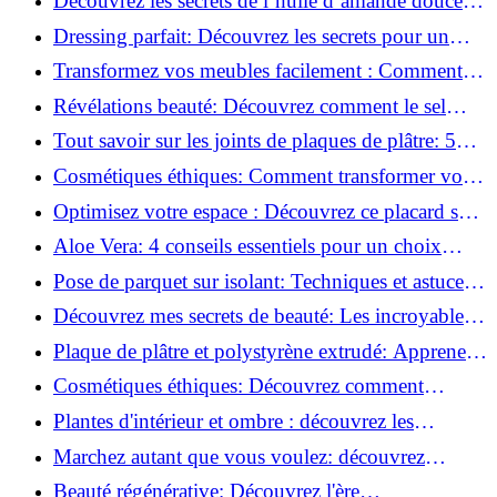
Découvrez les secrets de l’huile d’amande douce :
Pourquoi vous devez l'adopter!
Dressing parfait: Découvrez les secrets pour un
rangement optimal!
Transformez vos meubles facilement : Comment
installer des roulettes en un clin d'œil !
Révélations beauté: Découvrez comment le sel
transforme votre routine!
Tout savoir sur les joints de plaques de plâtre: 5
questions clés pour comprendre les fissures!
Cosmétiques éthiques: Comment transformer votre
routine beauté!
Optimisez votre espace : Découvrez ce placard sous
rampant à portes coulissantes!
Aloe Vera: 4 conseils essentiels pour un choix
parfait!
Pose de parquet sur isolant: Techniques et astuces
pour un sol parfait!
Découvrez mes secrets de beauté: Les incroyables
vertus du raisin!
Plaque de plâtre et polystyrène extrudé: Apprenez
à les coller efficacement!
Cosmétiques éthiques: Découvrez comment
transformer votre routine beauté!
Plantes d'intérieur et ombre : découvrez les
meilleures pour votre maison !
Marchez autant que vous voulez: découvrez
pourquoi c'est bénéfique!
Beauté régénérative: Découvrez l'ère