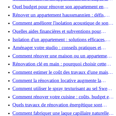
?
Quel budget pour rénover son appartement en
2026 ?
Rénover un appartement haussmannien : défis,
conseils pratiques et estimation des prix
Comment améliorer l'isolation acoustique de son
appartement ?
Quelles aides financières et subventions pour
rénover votre appartement en 2026 ?
Isolation d'un appartement : solutions efficaces,
prix et conseils
Aménager votre studio : conseils pratiques et
erreurs à éviter
Comment rénover une maison ou un appartement
avec 50 000 € : budget, étapes et astuces ?
Rénovation clé en main : pourquoi choisir cette
solution et à quoi faire attention ?
Comment estimer le coût des travaux d'une maison
?
Comment la rénovation locative augmente la
rentabilité de votre parc immobilier ?
Comment utiliser le spray texturisant au sel Sweet
Salt pour des cheveux effet plage ?
Comment rénover votre cuisine : coûts, budget et
astuces bois ?
Quels travaux de rénovation énergétique sont
éligibles à MaPrimeRénov' ?
Comment fabriquer une laque capillaire naturelle