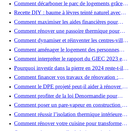
pour votre rénovation ?
Comment décarboner le parc de logements grâce à
la rénovation énergétique ?
Recette DIY : baume à lèvres teinté naturel avec
SPF
Comment maximiser les aides financières pour
votre rénovation ?
Comment rénover une passoire thermique pour
une maison durable ?
Comment dynamiser et réinventer les centres-villes
avec Action Cœur de Ville ?
Comment aménager le logement des personnes
âgées et obtenir des aides financières ?
Comment interpréter le rapport du GIEC 2023 et
en retenir l'essentiel ?
Pourquoi investir dans la pierre en 2024 reste-t-il
un choix sûr ?
Comment financer vos travaux de rénovation :
aides, prêts et solutions pratiques ?
Comment le DPE projeté peut-il aider à rénover et
valoriser votre bien ?
Comment profiter de la loi Denormandie pour
investir dans l'ancien et défiscaliser ?
Comment poser un pare-vapeur en construction et
rénovation : rôle et erreurs à éviter?
Comment réussir l’isolation thermique intérieure
pour une maison économe en énergie ?
Comment rénover votre cuisine pour transformer
votre espace de vie ?