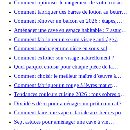
Comment optimiser le rangement de votre cuisine
et gagner de la place ?
Comment fabriquer des barres de lotion au beurre
de karité ?
Comment rénover un balcon en 2026 : étapes,
budget et matériaux ?
Aménager une cave en espace habitable : 7 astuces
essentielles
Comment fabriquer un sérum visage anti-âge à
l'huile de rose musquée ?
Comment aménager une pièce en sous-sol
efficacement ?
Comment exfolier son visage naturellement ?
Quel parquet choisir pour chaque pièce de la
maison ?
Comment choisir le meilleur maître d’œuvre à
Grenoble en 2026 ?
Comment fabriquer un rouge à lèvres mat et
hydratant fait maison ?
Tendances couleurs cuisine 2026 : tons sobres ou
colorés, que choisir ?
Dix idées déco pour aménager un petit coin café
chez soi
Comment faire une vapeur faciale aux herbes pour
une peau plus saine et rajeunie ?
Sept astuces pour aménager une cave à vin
naturelle chez soi