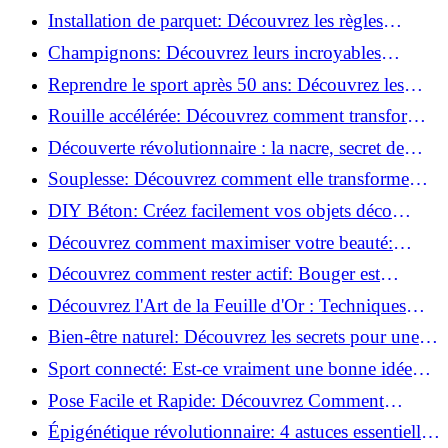
de blessure: Techniques et conseils sûrs!
Installation de parquet: Découvrez les règles
essentielles à respecter!
Champignons: Découvrez leurs incroyables
pouvoirs antioxydants!
Reprendre le sport après 50 ans: Découvrez les
meilleures méthodes!
Rouille accélérée: Découvrez comment transformer
la corrosion en déco tendance!
Découverte révolutionnaire : la nacre, secret de
régénération inouï !
Souplesse: Découvrez comment elle transforme
votre performance sportive!
DIY Béton: Créez facilement vos objets déco
tendance!
Découvrez comment maximiser votre beauté:
Astuces et secrets révélés!
Découvrez comment rester actif: Bouger est
toujours possible!
Découvrez l'Art de la Feuille d'Or : Techniques
Incontournables pour Réussir!
Bien-être naturel: Découvrez les secrets pour une
vie saine!
Sport connecté: Est-ce vraiment une bonne idée
pour vous?
Pose Facile et Rapide: Découvrez Comment
Monter des Carreaux de Béton Cellulaire!
Épigénétique révolutionnaire: 4 astuces essentielles