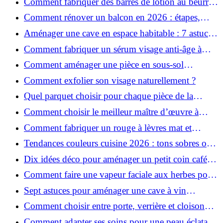
Comment fabriquer des barres de lotion au beurre
de karité ?
Comment rénover un balcon en 2026 : étapes,
budget et matériaux ?
Aménager une cave en espace habitable : 7 astuces
essentielles
Comment fabriquer un sérum visage anti-âge à
l'huile de rose musquée ?
Comment aménager une pièce en sous-sol
efficacement ?
Comment exfolier son visage naturellement ?
Quel parquet choisir pour chaque pièce de la
maison ?
Comment choisir le meilleur maître d’œuvre à
Grenoble en 2026 ?
Comment fabriquer un rouge à lèvres mat et
hydratant fait maison ?
Tendances couleurs cuisine 2026 : tons sobres ou
colorés, que choisir ?
Dix idées déco pour aménager un petit coin café
chez soi
Comment faire une vapeur faciale aux herbes pour
une peau plus saine et rajeunie ?
Sept astuces pour aménager une cave à vin
naturelle chez soi
Comment choisir entre porte, verrière et cloison
coulissante pour séparer vos pièces ?
Comment adapter ses soins pour une peau éclatante