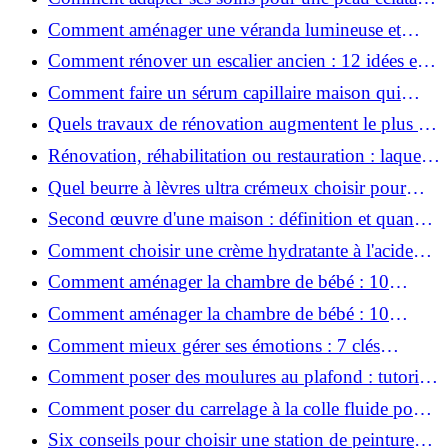
en hiver ?
Comment aménager une véranda lumineuse et
conviviale : 12 idées déco
Comment rénover un escalier ancien : 12 idées et
astuces faciles pas à pas
Comment faire un sérum capillaire maison qui
stimule réellement la pousse des cheveux ?
Quels travaux de rénovation augmentent le plus la
valeur d'une maison pour la revente ?
Rénovation, réhabilitation ou restauration : laquelle
convient le mieux à mon logement ?
Quel beurre à lèvres ultra crémeux choisir pour
lèvres sèches et gercées?
Second œuvre d'une maison : définition et quand
le réaliser
Comment choisir une crème hydratante à l'acide
hyaluronique et niacinamide ?
Comment aménager la chambre de bébé : 10
conseils sécurité, déco et rangement
Comment aménager la chambre de bébé : 10
conseils sécurité, déco et rangement
Comment mieux gérer ses émotions : 7 clés
pratiques
Comment poser des moulures au plafond : tutoriel
vidéo pas à pas ?
Comment poser du carrelage à la colle fluide pour
un rendu professionnel ?
Six conseils pour choisir une station de peinture