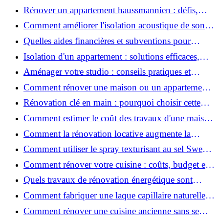
2026 ?
Rénover un appartement haussmannien : défis,
conseils pratiques et estimation des prix
Comment améliorer l'isolation acoustique de son
appartement ?
Quelles aides financières et subventions pour
rénover votre appartement en 2026 ?
Isolation d'un appartement : solutions efficaces,
prix et conseils
Aménager votre studio : conseils pratiques et
erreurs à éviter
Comment rénover une maison ou un appartement
avec 50 000 € : budget, étapes et astuces ?
Rénovation clé en main : pourquoi choisir cette
solution et à quoi faire attention ?
Comment estimer le coût des travaux d'une maison
?
Comment la rénovation locative augmente la
rentabilité de votre parc immobilier ?
Comment utiliser le spray texturisant au sel Sweet
Salt pour des cheveux effet plage ?
Comment rénover votre cuisine : coûts, budget et
astuces bois ?
Quels travaux de rénovation énergétique sont
éligibles à MaPrimeRénov' ?
Comment fabriquer une laque capillaire naturelle
maison ?
Comment rénover une cuisine ancienne sans se