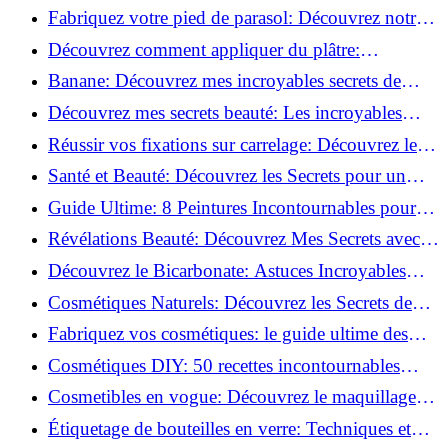
Découvrez le meilleur fond de teint pour votre
Fabriquez votre pied de parasol: Découvrez notre
peau!
tutoriel facile !
Découvrez comment appliquer du plâtre:
Techniques pour un mur intérieur parfait!
Banane: Découvrez mes incroyables secrets de
beauté!
Découvrez mes secrets beauté: Les incroyables
vertus du curcuma!
Réussir vos fixations sur carrelage: Découvrez les
astuces infaillibles !
Santé et Beauté: Découvrez les Secrets pour un
Bien-être Optimal!
Guide Ultime: 8 Peintures Incontournables pour
Bois Extérieurs!
Révélations Beauté: Découvrez Mes Secrets avec le
Thé Vert Matcha!
Découvrez le Bicarbonate: Astuces Incroyables
pour Votre Quotidien!
Cosmétiques Naturels: Découvrez les Secrets de
Beauté Éco-responsables!
Fabriquez vos cosmétiques: le guide ultime des
produits de beauté maison!
Cosmétiques DIY: 50 recettes incontournables
pour sublimer votre beauté naturelle!
Cosmetibles en vogue: Découvrez le maquillage
100% comestible!
Étiquetage de bouteilles en verre: Techniques et