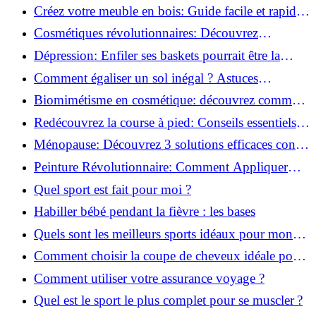
pour transformer votre bien-être!
Créez votre meuble en bois: Guide facile et rapide
pour débutants!
Cosmétiques révolutionnaires: Découvrez
comment les fermes verticales transforment la
Dépression: Enfiler ses baskets pourrait être la
beauté!
solution!
Comment égaliser un sol inégal ? Astuces
infaillibles pour réussir !
Biomimétisme en cosmétique: découvrez comment
la nature inspire l'avenir des soins beauté!
Redécouvrez la course à pied: Conseils essentiels
pour reprendre!
Ménopause: Découvrez 3 solutions efficaces contre
les bouffées de chaleur!
Peinture Révolutionnaire: Comment Appliquer
Deux Couleurs Sur Une Porte!
Quel sport est fait pour moi ?
Habiller bébé pendant la fièvre : les bases
Quels sont les meilleurs sports idéaux pour mon
enfant ?
Comment choisir la coupe de cheveux idéale pour
votre visage ?
Comment utiliser votre assurance voyage ?
Quel est le sport le plus complet pour se muscler ?