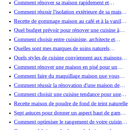
Comment rénover sa maison rapidement et
efficacement ?
Comment réussir l'isolation extérieure de sa maison
pour une rénovation performante et durable ?
Recette de gommage maison au café et à la vanille
pour une peau douce
Quel budget prévoir pour rénover une cuisine à
Voiron en 2026 : coûts et aides locales ?
Comment choisir entre cuisiniste, architecte et
contractant général à Voiron ?
Quelles sont mes marques de soins naturels
préférées ?
Quels styles de cuisine conviennent aux maisons et
appartements du Voironnais ?
Comment rénover une maison en pisé pour un
habitat sain et performant ?
Comment faire du maquillage maison que vous
utiliserez vraiment ?
Comment réussir la rénovation d'une maison de
ville en 2026 ?
Comment choisir une cuisine tendance pour une
rénovation en 2026 ?
Recette maison de poudre de fond de teint naturelle
Sept astuces pour donner un aspect haut de gamme
à votre cuisine
Comment optimiser le rangement de votre cuisine
et gagner de la place ?