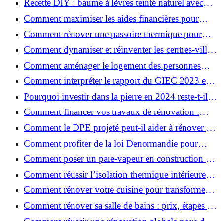
Recette DIY : baume à lèvres teinté naturel avec
SPF
Comment maximiser les aides financières pour
votre rénovation ?
Comment rénover une passoire thermique pour
une maison durable ?
Comment dynamiser et réinventer les centres-villes
avec Action Cœur de Ville ?
Comment aménager le logement des personnes
âgées et obtenir des aides financières ?
Comment interpréter le rapport du GIEC 2023 et
en retenir l'essentiel ?
Pourquoi investir dans la pierre en 2024 reste-t-il
un choix sûr ?
Comment financer vos travaux de rénovation :
aides, prêts et solutions pratiques ?
Comment le DPE projeté peut-il aider à rénover et
valoriser votre bien ?
Comment profiter de la loi Denormandie pour
investir dans l'ancien et défiscaliser ?
Comment poser un pare-vapeur en construction et
rénovation : rôle et erreurs à éviter?
Comment réussir l’isolation thermique intérieure
pour une maison économe en énergie ?
Comment rénover votre cuisine pour transformer
votre espace de vie ?
Comment rénover sa salle de bains : prix, étapes et
astuces ?