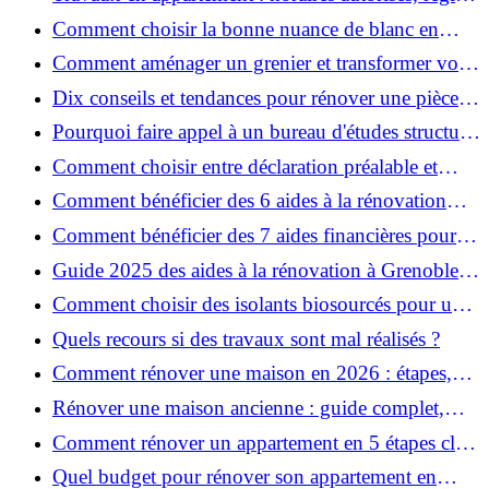
et bonnes pratiques
Comment choisir la bonne nuance de blanc en
décoration et éviter les pièges ?
Comment aménager un grenier et transformer vos
combles en espace habitable ?
Dix conseils et tendances pour rénover une pièce
de la maison
Pourquoi faire appel à un bureau d'études structure
pour garantir la sécurité de vos rénovations ?
Comment choisir entre déclaration préalable et
permis de construire pour vos travaux ?
Comment bénéficier des 6 aides à la rénovation
énergétique à Grenoble ?
Comment bénéficier des 7 aides financières pour la
rénovation énergétique à Voiron ?
Guide 2025 des aides à la rénovation à Grenoble et
Voiron : MaPrimeRénov’, CEE, aides locales
Comment choisir des isolants biosourcés pour une
rénovation écologique ?
Quels recours si des travaux sont mal réalisés ?
Comment rénover une maison en 2026 : étapes,
coûts et conseils ?
Rénover une maison ancienne : guide complet,
étapes, budget et astuces
Comment rénover un appartement en 5 étapes clés
?
Quel budget pour rénover son appartement en