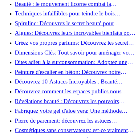
astuces incontournables!
Beauté : le mouvement licorne combat la
surconsommation !
Techniques infaillibles pour teindre le bois
naturellement: Découvrez comment!
Spiruline: Découvrez le secret beauté pour
revitaliser les peaux fatiguées!
Algues: Découvrez leurs incroyables bienfaits pour
la santé et la beauté!
Créez vos propres parfums: Découvrez les secrets
de la fabrication artisanale!
Dimensions Clés: Tout savoir pour aménager votre
salle de bains!
Dites adieu à la surconsommation: Adoptez une
vie plus simple!
Peinture d'escalier en béton: Découvrez notre
tutoriel facile et rapide!
Découvrez 10 Astuces Incroyables : Beauté
Naturelle avec le Concombre !
Découvrez comment les espaces publics nous
incitent à être plus actifs : Révélations surprenantes!
Révélations beauté : Découvrez les pouvoirs
insoupçonnés du concombre!
Fabriquez votre gel d'aloe vera: Une méthode
simple et rapide à la maison!
Pierre de parement: découvrez les astuces
infaillibles pour un nettoyage parfait!
Cosmétiques sans conservateurs: est-ce vraiment
possible?