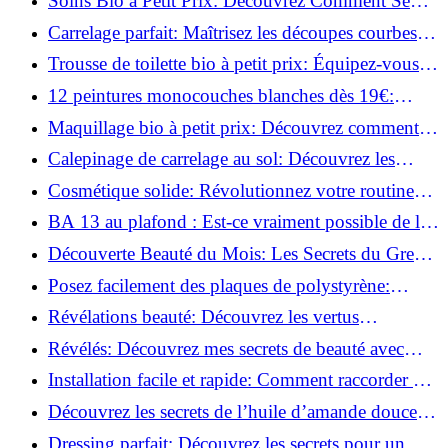
Soins Bio à Petit Prix: Découvrez Comment Se
Chouchouter Pour Moins de 35€!
Carrelage parfait: Maîtrisez les découpes courbes
facilement!
Trousse de toilette bio à petit prix: Équipez-vous
pour moins de 25€!
12 peintures monocouches blanches dès 19€:
Découvrez les meilleures offres!
Maquillage bio à petit prix: Découvrez comment
s'équiper pour moins de 50€!
Calepinage de carrelage au sol: Découvrez les
astuces incontournables!
Cosmétique solide: Révolutionnez votre routine
beauté pour zéro déchet!
BA 13 au plafond : Est-ce vraiment possible de les
coller ?
Découverte Beauté du Mois: Les Secrets du Green
Glamour !
Posez facilement des plaques de polystyrène:
Transformez votre plafond sans effort !
Révélations beauté: Découvrez les vertus
insoupçonnées de l'huile de coco!
Révélés: Découvrez mes secrets de beauté avec
l'huile de ricin!
Installation facile et rapide: Comment raccorder un
luminaire au plafond!
Découvrez les secrets de l’huile d’amande douce :
Pourquoi vous devez l'adopter!
Dressing parfait: Découvrez les secrets pour un