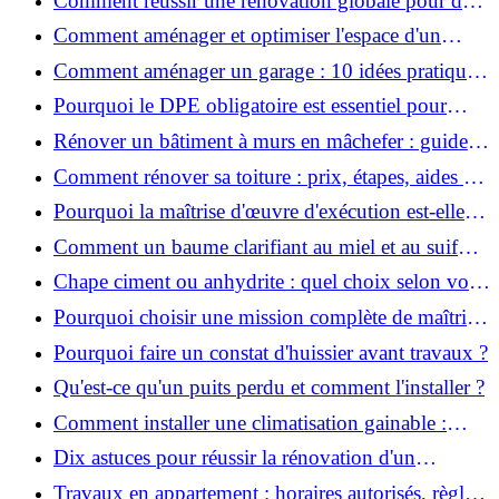
Comment réussir une rénovation globale pour des
économies et un confort durables?
Comment aménager et optimiser l'espace d'un
studio : 10 astuces pratiques ?
Comment aménager un garage : 10 idées pratiques
et efficaces ?
Pourquoi le DPE obligatoire est essentiel pour
vendre ou louer un bien ?
Rénover un bâtiment à murs en mâchefer : guide
pratique et solutions
Comment rénover sa toiture : prix, étapes, aides et
réglementation ?
Pourquoi la maîtrise d'œuvre d'exécution est-elle
indispensable pour vos chantiers ?
Comment un baume clarifiant au miel et au suif
peut-il purifier la peau ?
Chape ciment ou anhydrite : quel choix selon votre
projet ?
Pourquoi choisir une mission complète de maîtrise
d’œuvre pour réussir vos projets?
Pourquoi faire un constat d'huissier avant travaux ?
Qu'est-ce qu'un puits perdu et comment l'installer ?
Comment installer une climatisation gainable :
coût, étapes et conseils ?
Dix astuces pour réussir la rénovation d'un
appartement
Travaux en appartement : horaires autorisés, règles