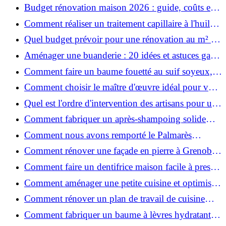
ruiner ?
Budget rénovation maison 2026 : guide, coûts et
astuces
Comment réaliser un traitement capillaire à l'huile
maison efficace ?
Quel budget prévoir pour une rénovation au m² en
2026 ?
Aménager une buanderie : 20 idées et astuces gain
de place pour un espace fonctionnel et stylé
Comment faire un baume fouetté au suif soyeux,
fait maison ?
Comment choisir le maître d'œuvre idéal pour vos
travaux de rénovation ?
Quel est l'ordre d'intervention des artisans pour une
rénovation ?
Comment fabriquer un après-shampoing solide
naturel pour cheveux ?
Comment nous avons remporté le Palmarès
(Ré)HABITER 2025 : les coulisses du projet primé
Comment rénover une façade en pierre à Grenoble
?
: techniques, coûts et conseils
Comment faire un dentifrice maison facile à presser
?
Comment aménager une petite cuisine et optimiser
chaque centimètre carré ?
Comment rénover un plan de travail de cuisine
facilement : guide étape par étape
Comment fabriquer un baume à lèvres hydratant et
naturel au suif ?