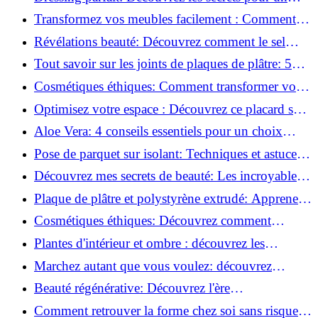
rangement optimal!
Transformez vos meubles facilement : Comment
installer des roulettes en un clin d'œil !
Révélations beauté: Découvrez comment le sel
transforme votre routine!
Tout savoir sur les joints de plaques de plâtre: 5
questions clés pour comprendre les fissures!
Cosmétiques éthiques: Comment transformer votre
routine beauté!
Optimisez votre espace : Découvrez ce placard sous
rampant à portes coulissantes!
Aloe Vera: 4 conseils essentiels pour un choix
parfait!
Pose de parquet sur isolant: Techniques et astuces
pour un sol parfait!
Découvrez mes secrets de beauté: Les incroyables
vertus du raisin!
Plaque de plâtre et polystyrène extrudé: Apprenez
à les coller efficacement!
Cosmétiques éthiques: Découvrez comment
transformer votre routine beauté!
Plantes d'intérieur et ombre : découvrez les
meilleures pour votre maison !
Marchez autant que vous voulez: découvrez
pourquoi c'est bénéfique!
Beauté régénérative: Découvrez l'ère
révolutionnaire de la cosmétique verte!
Comment retrouver la forme chez soi sans risque