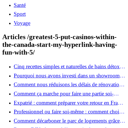
Santé
Sport
Voyage
Articles /greatest-5-put-casinos-within-
the-canada-start-my-hyperlink-having-
fun-with-5/
Cinq recettes simples et naturelles de bains détox
maison
Pourquoi nous avons investi dans un showroom-
atelier et ce que cela apporte aux clients
Comment nous réduisons les délais de rénovation à
3 mois au lieu de 6?
Comment ça marche pour faire une partie soi-
même et nous confier le reste ?
Expatrié : comment préparer votre retour en France
et rénover votre bien à distance ?
Professionnel ou faire soi-même : comment choisir
pour votre rénovation ?
Comment décarboner le parc de logements grâce à
la rénovation énergétique ?