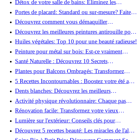
Détox de votre salle de bains: Éliminez les
ingrédients nocifs dès maintenant!
Portes de placard: Standard ou sur-mesure? Faites
le meilleur choix!
Découvrez comment vous démaquiller
naturellement: Astuces et secrets révélés!
Découvrez les meilleures peintures antirouille pour
le fer: Top 12 analysé!
Huiles végétales: Top 10 pour une beauté radieuse!
Peinture pour métal sur bois: Est-ce vraiment
possible?
Santé Naturelle : Découvrez 10 Secrets
Incontournables pour un Bien-être Optimal!
Plantes pour Balcons Ombragés: Transformez
votre Terrasse en Oasis Verte!
5 Recettes Incontournables : Boostez votre été avec
des huiles essentielles!
Dents blanches: Découvrez les meilleurs
ingrédients naturels!
Activité physique révolutionnaire: Chaque pas
compte pour votre santé!
Rénovation facile: Transformez votre vieux
parquet irrégulier en un clin d'œil!
Lumière sur l'extérieur: Conseils clés pour
concevoir et installer votre éclairage!
Découvrez 5 recettes beauté: Les miracles de l'aloe
vera pour votre peau!