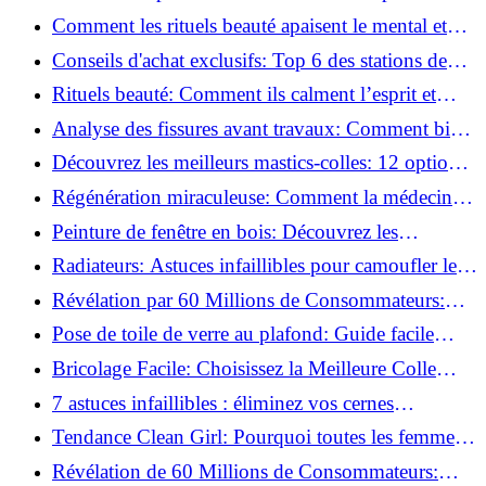
basse pression
Comment les rituels beauté apaisent le mental et
créent des moments pour soi ?
Conseils d'achat exclusifs: Top 6 des stations de
peinture basse pression incontournables!
Rituels beauté: Comment ils calment l’esprit et
chouchoutent votre âme!
Analyse des fissures avant travaux: Comment bien
préparer vos surfaces!
Découvrez les meilleurs mastics-colles: 12 options
dès 6,70 €!
Régénération miraculeuse: Comment la médecine
régénérative peut restaurer votre confiance!
Peinture de fenêtre en bois: Découvrez les
techniques infaillibles pour un résultat parfait!
Radiateurs: Astuces infaillibles pour camoufler les
tuyaux apparents!
Révélation par 60 Millions de Consommateurs:
Découvrez le sérum anti-rides numéro un!
Pose de toile de verre au plafond: Guide facile
pour débutants!
Bricolage Facile: Choisissez la Meilleure Colle
pour Chaque Matériau!
7 astuces infaillibles : éliminez vos cernes
rapidement !
Tendance Clean Girl: Pourquoi toutes les femmes
l'adoptent?
Révélation de 60 Millions de Consommateurs: