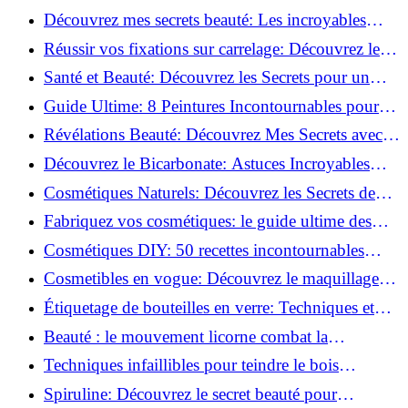
beauté!
Découvrez mes secrets beauté: Les incroyables
vertus du curcuma!
Réussir vos fixations sur carrelage: Découvrez les
astuces infaillibles !
Santé et Beauté: Découvrez les Secrets pour un
Bien-être Optimal!
Guide Ultime: 8 Peintures Incontournables pour
Bois Extérieurs!
Révélations Beauté: Découvrez Mes Secrets avec le
Thé Vert Matcha!
Découvrez le Bicarbonate: Astuces Incroyables
pour Votre Quotidien!
Cosmétiques Naturels: Découvrez les Secrets de
Beauté Éco-responsables!
Fabriquez vos cosmétiques: le guide ultime des
produits de beauté maison!
Cosmétiques DIY: 50 recettes incontournables
pour sublimer votre beauté naturelle!
Cosmetibles en vogue: Découvrez le maquillage
100% comestible!
Étiquetage de bouteilles en verre: Techniques et
astuces incontournables!
Beauté : le mouvement licorne combat la
surconsommation !
Techniques infaillibles pour teindre le bois
naturellement: Découvrez comment!
Spiruline: Découvrez le secret beauté pour