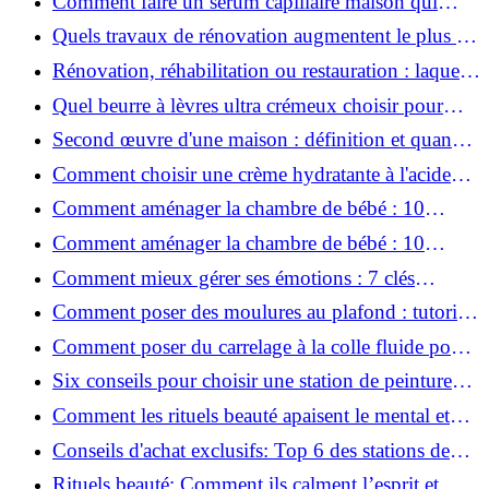
Comment faire un sérum capillaire maison qui
stimule réellement la pousse des cheveux ?
Quels travaux de rénovation augmentent le plus la
valeur d'une maison pour la revente ?
Rénovation, réhabilitation ou restauration : laquelle
convient le mieux à mon logement ?
Quel beurre à lèvres ultra crémeux choisir pour
lèvres sèches et gercées?
Second œuvre d'une maison : définition et quand
le réaliser
Comment choisir une crème hydratante à l'acide
hyaluronique et niacinamide ?
Comment aménager la chambre de bébé : 10
conseils sécurité, déco et rangement
Comment aménager la chambre de bébé : 10
conseils sécurité, déco et rangement
Comment mieux gérer ses émotions : 7 clés
pratiques
Comment poser des moulures au plafond : tutoriel
vidéo pas à pas ?
Comment poser du carrelage à la colle fluide pour
un rendu professionnel ?
Six conseils pour choisir une station de peinture
basse pression
Comment les rituels beauté apaisent le mental et
créent des moments pour soi ?
Conseils d'achat exclusifs: Top 6 des stations de
peinture basse pression incontournables!
Rituels beauté: Comment ils calment l’esprit et