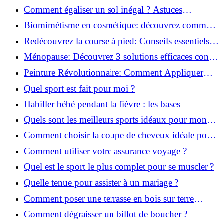
solution!
Comment égaliser un sol inégal ? Astuces
infaillibles pour réussir !
Biomimétisme en cosmétique: découvrez comment
la nature inspire l'avenir des soins beauté!
Redécouvrez la course à pied: Conseils essentiels
pour reprendre!
Ménopause: Découvrez 3 solutions efficaces contre
les bouffées de chaleur!
Peinture Révolutionnaire: Comment Appliquer
Deux Couleurs Sur Une Porte!
Quel sport est fait pour moi ?
Habiller bébé pendant la fièvre : les bases
Quels sont les meilleurs sports idéaux pour mon
enfant ?
Comment choisir la coupe de cheveux idéale pour
votre visage ?
Comment utiliser votre assurance voyage ?
Quel est le sport le plus complet pour se muscler ?
Quelle tenue pour assister à un mariage ?
Comment poser une terrasse en bois sur terre
battue ?
Comment dégraisser un billot de boucher ?