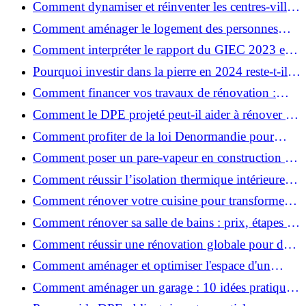
Comment dynamiser et réinventer les centres-villes
avec Action Cœur de Ville ?
Comment aménager le logement des personnes
âgées et obtenir des aides financières ?
Comment interpréter le rapport du GIEC 2023 et
en retenir l'essentiel ?
Pourquoi investir dans la pierre en 2024 reste-t-il
un choix sûr ?
Comment financer vos travaux de rénovation :
aides, prêts et solutions pratiques ?
Comment le DPE projeté peut-il aider à rénover et
valoriser votre bien ?
Comment profiter de la loi Denormandie pour
investir dans l'ancien et défiscaliser ?
Comment poser un pare-vapeur en construction et
rénovation : rôle et erreurs à éviter?
Comment réussir l’isolation thermique intérieure
pour une maison économe en énergie ?
Comment rénover votre cuisine pour transformer
votre espace de vie ?
Comment rénover sa salle de bains : prix, étapes et
astuces ?
Comment réussir une rénovation globale pour des
économies et un confort durables?
Comment aménager et optimiser l'espace d'un
studio : 10 astuces pratiques ?
Comment aménager un garage : 10 idées pratiques
et efficaces ?