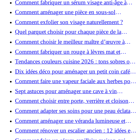
Comment fabriquer un sérum visage anti-âge à
l'huile de rose musquée ?
Comment aménager une pièce en sous-sol
efficacement ?
Comment exfolier son visage naturellement ?
Quel parquet choisir pour chaque pièce de la
maison ?
Comment choisir le meilleur maître d’œuvre à
Grenoble en 2026 ?
Comment fabriquer un rouge à lèvres mat et
hydratant fait maison ?
Tendances couleurs cuisine 2026 : tons sobres ou
colorés, que choisir ?
Dix idées déco pour aménager un petit coin café
chez soi
Comment faire une vapeur faciale aux herbes pour
une peau plus saine et rajeunie ?
Sept astuces pour aménager une cave à vin
naturelle chez soi
Comment choisir entre porte, verrière et cloison
coulissante pour séparer vos pièces ?
Comment adapter ses soins pour une peau éclatante
en hiver ?
Comment aménager une véranda lumineuse et
conviviale : 12 idées déco
Comment rénover un escalier ancien : 12 idées et
astuces faciles pas à pas