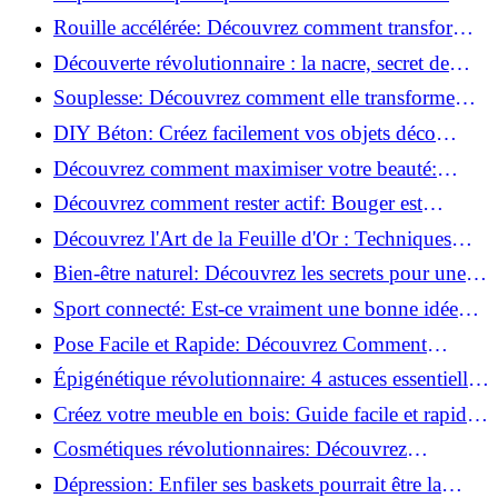
meilleures méthodes!
Rouille accélérée: Découvrez comment transformer
la corrosion en déco tendance!
Découverte révolutionnaire : la nacre, secret de
régénération inouï !
Souplesse: Découvrez comment elle transforme
votre performance sportive!
DIY Béton: Créez facilement vos objets déco
tendance!
Découvrez comment maximiser votre beauté:
Astuces et secrets révélés!
Découvrez comment rester actif: Bouger est
toujours possible!
Découvrez l'Art de la Feuille d'Or : Techniques
Incontournables pour Réussir!
Bien-être naturel: Découvrez les secrets pour une
vie saine!
Sport connecté: Est-ce vraiment une bonne idée
pour vous?
Pose Facile et Rapide: Découvrez Comment
Monter des Carreaux de Béton Cellulaire!
Épigénétique révolutionnaire: 4 astuces essentielles
pour transformer votre bien-être!
Créez votre meuble en bois: Guide facile et rapide
pour débutants!
Cosmétiques révolutionnaires: Découvrez
comment les fermes verticales transforment la
Dépression: Enfiler ses baskets pourrait être la
beauté!