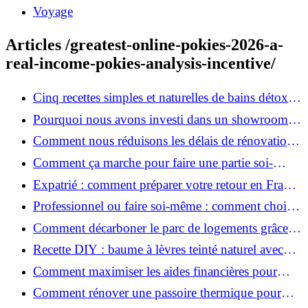
Voyage
Articles /greatest-online-pokies-2026-a-
real-income-pokies-analysis-incentive/
Cinq recettes simples et naturelles de bains détox
maison
Pourquoi nous avons investi dans un showroom-
atelier et ce que cela apporte aux clients
Comment nous réduisons les délais de rénovation à
3 mois au lieu de 6?
Comment ça marche pour faire une partie soi-
même et nous confier le reste ?
Expatrié : comment préparer votre retour en France
et rénover votre bien à distance ?
Professionnel ou faire soi-même : comment choisir
pour votre rénovation ?
Comment décarboner le parc de logements grâce à
la rénovation énergétique ?
Recette DIY : baume à lèvres teinté naturel avec
SPF
Comment maximiser les aides financières pour
votre rénovation ?
Comment rénover une passoire thermique pour
une maison durable ?