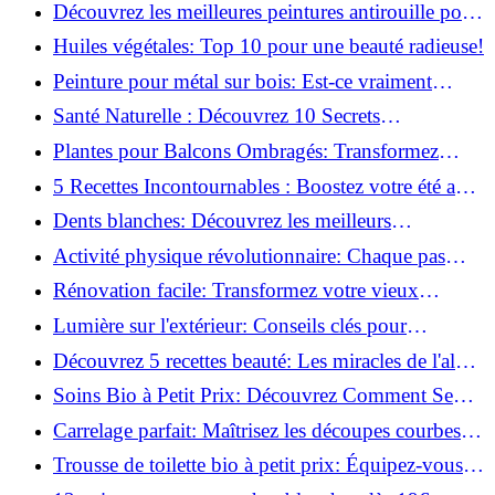
naturellement: Astuces et secrets révélés!
Découvrez les meilleures peintures antirouille pour
le fer: Top 12 analysé!
Huiles végétales: Top 10 pour une beauté radieuse!
Peinture pour métal sur bois: Est-ce vraiment
possible?
Santé Naturelle : Découvrez 10 Secrets
Incontournables pour un Bien-être Optimal!
Plantes pour Balcons Ombragés: Transformez
votre Terrasse en Oasis Verte!
5 Recettes Incontournables : Boostez votre été avec
des huiles essentielles!
Dents blanches: Découvrez les meilleurs
ingrédients naturels!
Activité physique révolutionnaire: Chaque pas
compte pour votre santé!
Rénovation facile: Transformez votre vieux
parquet irrégulier en un clin d'œil!
Lumière sur l'extérieur: Conseils clés pour
concevoir et installer votre éclairage!
Découvrez 5 recettes beauté: Les miracles de l'aloe
vera pour votre peau!
Soins Bio à Petit Prix: Découvrez Comment Se
Chouchouter Pour Moins de 35€!
Carrelage parfait: Maîtrisez les découpes courbes
facilement!
Trousse de toilette bio à petit prix: Équipez-vous
pour moins de 25€!