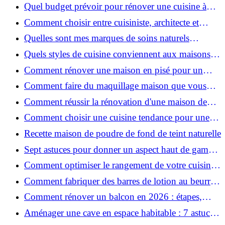
pour une peau douce
Quel budget prévoir pour rénover une cuisine à
Voiron en 2026 : coûts et aides locales ?
Comment choisir entre cuisiniste, architecte et
contractant général à Voiron ?
Quelles sont mes marques de soins naturels
préférées ?
Quels styles de cuisine conviennent aux maisons et
appartements du Voironnais ?
Comment rénover une maison en pisé pour un
habitat sain et performant ?
Comment faire du maquillage maison que vous
utiliserez vraiment ?
Comment réussir la rénovation d'une maison de
ville en 2026 ?
Comment choisir une cuisine tendance pour une
rénovation en 2026 ?
Recette maison de poudre de fond de teint naturelle
Sept astuces pour donner un aspect haut de gamme
à votre cuisine
Comment optimiser le rangement de votre cuisine
et gagner de la place ?
Comment fabriquer des barres de lotion au beurre
de karité ?
Comment rénover un balcon en 2026 : étapes,
budget et matériaux ?
Aménager une cave en espace habitable : 7 astuces
essentielles