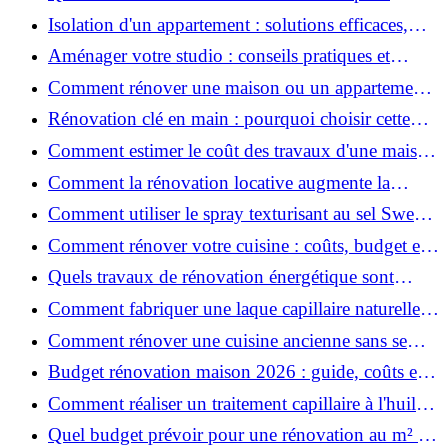
rénover votre appartement en 2026 ?
Isolation d'un appartement : solutions efficaces,
prix et conseils
Aménager votre studio : conseils pratiques et
erreurs à éviter
Comment rénover une maison ou un appartement
avec 50 000 € : budget, étapes et astuces ?
Rénovation clé en main : pourquoi choisir cette
solution et à quoi faire attention ?
Comment estimer le coût des travaux d'une maison
?
Comment la rénovation locative augmente la
rentabilité de votre parc immobilier ?
Comment utiliser le spray texturisant au sel Sweet
Salt pour des cheveux effet plage ?
Comment rénover votre cuisine : coûts, budget et
astuces bois ?
Quels travaux de rénovation énergétique sont
éligibles à MaPrimeRénov' ?
Comment fabriquer une laque capillaire naturelle
maison ?
Comment rénover une cuisine ancienne sans se
ruiner ?
Budget rénovation maison 2026 : guide, coûts et
astuces
Comment réaliser un traitement capillaire à l'huile
maison efficace ?
Quel budget prévoir pour une rénovation au m² en