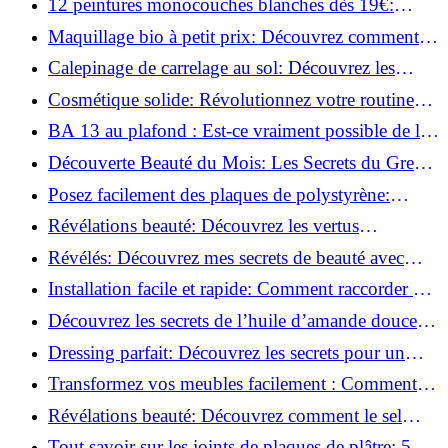
12 peintures monocouches blanches dès 19€:
Découvrez les meilleures offres!
Maquillage bio à petit prix: Découvrez comment
s'équiper pour moins de 50€!
Calepinage de carrelage au sol: Découvrez les
astuces incontournables!
Cosmétique solide: Révolutionnez votre routine
beauté pour zéro déchet!
BA 13 au plafond : Est-ce vraiment possible de les
coller ?
Découverte Beauté du Mois: Les Secrets du Green
Glamour !
Posez facilement des plaques de polystyrène:
Transformez votre plafond sans effort !
Révélations beauté: Découvrez les vertus
insoupçonnées de l'huile de coco!
Révélés: Découvrez mes secrets de beauté avec
l'huile de ricin!
Installation facile et rapide: Comment raccorder un
luminaire au plafond!
Découvrez les secrets de l’huile d’amande douce :
Pourquoi vous devez l'adopter!
Dressing parfait: Découvrez les secrets pour un
rangement optimal!
Transformez vos meubles facilement : Comment
installer des roulettes en un clin d'œil !
Révélations beauté: Découvrez comment le sel
transforme votre routine!
Tout savoir sur les joints de plaques de plâtre: 5