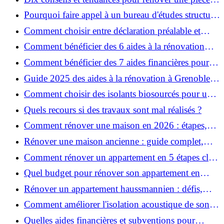
de la maison
Pourquoi faire appel à un bureau d'études structure
pour garantir la sécurité de vos rénovations ?
Comment choisir entre déclaration préalable et
permis de construire pour vos travaux ?
Comment bénéficier des 6 aides à la rénovation
énergétique à Grenoble ?
Comment bénéficier des 7 aides financières pour la
rénovation énergétique à Voiron ?
Guide 2025 des aides à la rénovation à Grenoble et
Voiron : MaPrimeRénov’, CEE, aides locales
Comment choisir des isolants biosourcés pour une
rénovation écologique ?
Quels recours si des travaux sont mal réalisés ?
Comment rénover une maison en 2026 : étapes,
coûts et conseils ?
Rénover une maison ancienne : guide complet,
étapes, budget et astuces
Comment rénover un appartement en 5 étapes clés
?
Quel budget pour rénover son appartement en
2026 ?
Rénover un appartement haussmannien : défis,
conseils pratiques et estimation des prix
Comment améliorer l'isolation acoustique de son
appartement ?
Quelles aides financières et subventions pour