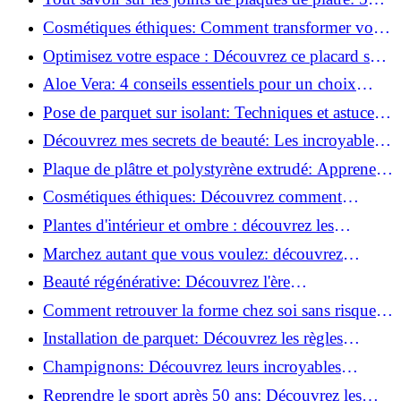
questions clés pour comprendre les fissures!
Cosmétiques éthiques: Comment transformer votre
routine beauté!
Optimisez votre espace : Découvrez ce placard sous
rampant à portes coulissantes!
Aloe Vera: 4 conseils essentiels pour un choix
parfait!
Pose de parquet sur isolant: Techniques et astuces
pour un sol parfait!
Découvrez mes secrets de beauté: Les incroyables
vertus du raisin!
Plaque de plâtre et polystyrène extrudé: Apprenez
à les coller efficacement!
Cosmétiques éthiques: Découvrez comment
transformer votre routine beauté!
Plantes d'intérieur et ombre : découvrez les
meilleures pour votre maison !
Marchez autant que vous voulez: découvrez
pourquoi c'est bénéfique!
Beauté régénérative: Découvrez l'ère
révolutionnaire de la cosmétique verte!
Comment retrouver la forme chez soi sans risque
de blessure: Techniques et conseils sûrs!
Installation de parquet: Découvrez les règles
essentielles à respecter!
Champignons: Découvrez leurs incroyables
pouvoirs antioxydants!
Reprendre le sport après 50 ans: Découvrez les