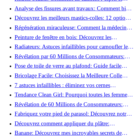
chouchoutent votre âme!
Analyse des fissures avant travaux: Comment bien
préparer vos surfaces!
Découvrez les meilleurs mastics-colles: 12 options
dès 6,70 €!
Régénération miraculeuse: Comment la médecine
régénérative peut restaurer votre confiance!
Peinture de fenêtre en bois: Découvrez les
techniques infaillibles pour un résultat parfait!
Radiateurs: Astuces infaillibles pour camoufler les
tuyaux apparents!
Révélation par 60 Millions de Consommateurs:
Découvrez le sérum anti-rides numéro un!
Pose de toile de verre au plafond: Guide facile
pour débutants!
Bricolage Facile: Choisissez la Meilleure Colle
pour Chaque Matériau!
7 astuces infaillibles : éliminez vos cernes
rapidement !
Tendance Clean Girl: Pourquoi toutes les femmes
l'adoptent?
Révélation de 60 Millions de Consommateurs:
Découvrez le meilleur fond de teint pour votre
Fabriquez votre pied de parasol: Découvrez notre
peau!
tutoriel facile !
Découvrez comment appliquer du plâtre:
Techniques pour un mur intérieur parfait!
Banane: Découvrez mes incroyables secrets de