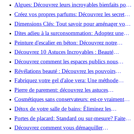
revitaliser les peaux fatiguées!
Algues: Découvrez leurs incroyables bienfaits pour
la santé et la beauté!
Créez vos propres parfums: Découvrez les secrets
de la fabrication artisanale!
Dimensions Clés: Tout savoir pour aménager votre
salle de bains!
Dites adieu à la surconsommation: Adoptez une
vie plus simple!
Peinture d'escalier en béton: Découvrez notre
tutoriel facile et rapide!
Découvrez 10 Astuces Incroyables : Beauté
Naturelle avec le Concombre !
Découvrez comment les espaces publics nous
incitent à être plus actifs : Révélations surprenantes!
Révélations beauté : Découvrez les pouvoirs
insoupçonnés du concombre!
Fabriquez votre gel d'aloe vera: Une méthode
simple et rapide à la maison!
Pierre de parement: découvrez les astuces
infaillibles pour un nettoyage parfait!
Cosmétiques sans conservateurs: est-ce vraiment
possible?
Détox de votre salle de bains: Éliminez les
ingrédients nocifs dès maintenant!
Portes de placard: Standard ou sur-mesure? Faites
le meilleur choix!
Découvrez comment vous démaquiller