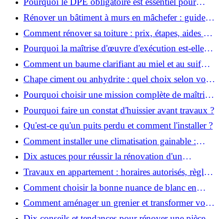
Pourquoi le DPE obligatoire est essentiel pour
vendre ou louer un bien ?
Rénover un bâtiment à murs en mâchefer : guide
pratique et solutions
Comment rénover sa toiture : prix, étapes, aides et
réglementation ?
Pourquoi la maîtrise d'œuvre d'exécution est-elle
indispensable pour vos chantiers ?
Comment un baume clarifiant au miel et au suif
peut-il purifier la peau ?
Chape ciment ou anhydrite : quel choix selon votre
projet ?
Pourquoi choisir une mission complète de maîtrise
d’œuvre pour réussir vos projets?
Pourquoi faire un constat d'huissier avant travaux ?
Qu'est-ce qu'un puits perdu et comment l'installer ?
Comment installer une climatisation gainable :
coût, étapes et conseils ?
Dix astuces pour réussir la rénovation d'un
appartement
Travaux en appartement : horaires autorisés, règles
et bonnes pratiques
Comment choisir la bonne nuance de blanc en
décoration et éviter les pièges ?
Comment aménager un grenier et transformer vos
combles en espace habitable ?
Dix conseils et tendances pour rénover une pièce