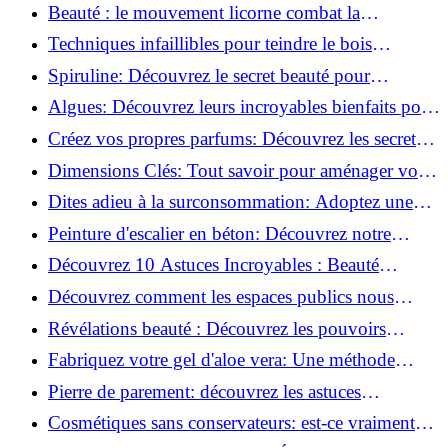
astuces incontournables!
Beauté : le mouvement licorne combat la
surconsommation !
Techniques infaillibles pour teindre le bois
naturellement: Découvrez comment!
Spiruline: Découvrez le secret beauté pour
revitaliser les peaux fatiguées!
Algues: Découvrez leurs incroyables bienfaits pour
la santé et la beauté!
Créez vos propres parfums: Découvrez les secrets
de la fabrication artisanale!
Dimensions Clés: Tout savoir pour aménager votre
salle de bains!
Dites adieu à la surconsommation: Adoptez une
vie plus simple!
Peinture d'escalier en béton: Découvrez notre
tutoriel facile et rapide!
Découvrez 10 Astuces Incroyables : Beauté
Naturelle avec le Concombre !
Découvrez comment les espaces publics nous
incitent à être plus actifs : Révélations surprenantes!
Révélations beauté : Découvrez les pouvoirs
insoupçonnés du concombre!
Fabriquez votre gel d'aloe vera: Une méthode
simple et rapide à la maison!
Pierre de parement: découvrez les astuces
infaillibles pour un nettoyage parfait!
Cosmétiques sans conservateurs: est-ce vraiment
possible?