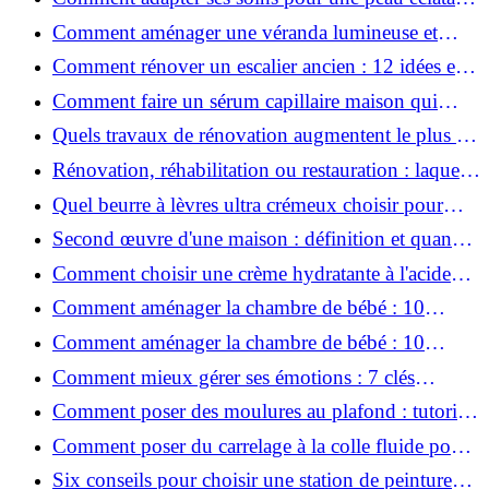
en hiver ?
Comment aménager une véranda lumineuse et
conviviale : 12 idées déco
Comment rénover un escalier ancien : 12 idées et
astuces faciles pas à pas
Comment faire un sérum capillaire maison qui
stimule réellement la pousse des cheveux ?
Quels travaux de rénovation augmentent le plus la
valeur d'une maison pour la revente ?
Rénovation, réhabilitation ou restauration : laquelle
convient le mieux à mon logement ?
Quel beurre à lèvres ultra crémeux choisir pour
lèvres sèches et gercées?
Second œuvre d'une maison : définition et quand
le réaliser
Comment choisir une crème hydratante à l'acide
hyaluronique et niacinamide ?
Comment aménager la chambre de bébé : 10
conseils sécurité, déco et rangement
Comment aménager la chambre de bébé : 10
conseils sécurité, déco et rangement
Comment mieux gérer ses émotions : 7 clés
pratiques
Comment poser des moulures au plafond : tutoriel
vidéo pas à pas ?
Comment poser du carrelage à la colle fluide pour
un rendu professionnel ?
Six conseils pour choisir une station de peinture