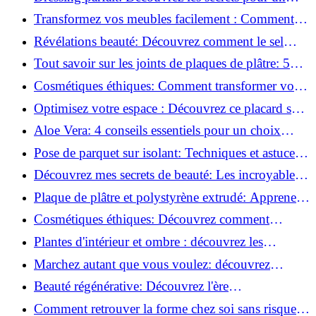
rangement optimal!
Transformez vos meubles facilement : Comment
installer des roulettes en un clin d'œil !
Révélations beauté: Découvrez comment le sel
transforme votre routine!
Tout savoir sur les joints de plaques de plâtre: 5
questions clés pour comprendre les fissures!
Cosmétiques éthiques: Comment transformer votre
routine beauté!
Optimisez votre espace : Découvrez ce placard sous
rampant à portes coulissantes!
Aloe Vera: 4 conseils essentiels pour un choix
parfait!
Pose de parquet sur isolant: Techniques et astuces
pour un sol parfait!
Découvrez mes secrets de beauté: Les incroyables
vertus du raisin!
Plaque de plâtre et polystyrène extrudé: Apprenez
à les coller efficacement!
Cosmétiques éthiques: Découvrez comment
transformer votre routine beauté!
Plantes d'intérieur et ombre : découvrez les
meilleures pour votre maison !
Marchez autant que vous voulez: découvrez
pourquoi c'est bénéfique!
Beauté régénérative: Découvrez l'ère
révolutionnaire de la cosmétique verte!
Comment retrouver la forme chez soi sans risque