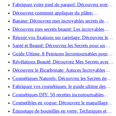
Découvrez le meilleur fond de teint pour votre
Fabriquez votre pied de parasol: Découvrez notre
peau!
tutoriel facile !
Découvrez comment appliquer du plâtre:
Techniques pour un mur intérieur parfait!
Banane: Découvrez mes incroyables secrets de
beauté!
Découvrez mes secrets beauté: Les incroyables
vertus du curcuma!
Réussir vos fixations sur carrelage: Découvrez les
astuces infaillibles !
Santé et Beauté: Découvrez les Secrets pour un
Bien-être Optimal!
Guide Ultime: 8 Peintures Incontournables pour
Bois Extérieurs!
Révélations Beauté: Découvrez Mes Secrets avec le
Thé Vert Matcha!
Découvrez le Bicarbonate: Astuces Incroyables
pour Votre Quotidien!
Cosmétiques Naturels: Découvrez les Secrets de
Beauté Éco-responsables!
Fabriquez vos cosmétiques: le guide ultime des
produits de beauté maison!
Cosmétiques DIY: 50 recettes incontournables
pour sublimer votre beauté naturelle!
Cosmetibles en vogue: Découvrez le maquillage
100% comestible!
Étiquetage de bouteilles en verre: Techniques et