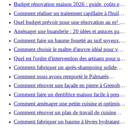
ruiner ?
Budget rénovation maison 2026 : guide, coûts et
astuces
Comment réaliser un traitement capillaire à l'huile
maison efficace ?
Quel budget prévoir pour une rénovation au m² en
2026 ?
Aménager une buanderie : 20 idées et astuces gain
de place pour un espace fonctionnel et stylé
Comment faire un baume fouetté au suif soyeux,
fait maison ?
Comment choisir le maître d'œuvre idéal pour vos
travaux de rénovation ?
Quel est l'ordre d'intervention des artisans pour une
rénovation ?
Comment fabriquer un après-shampoing solide
naturel pour cheveux ?
Comment nous avons remporté le Palmarès
(Ré)HABITER 2025 : les coulisses du projet primé
Comment rénover une façade en pierre à Grenoble
?
: techniques, coûts et conseils
Comment faire un dentifrice maison facile à presser
?
Comment aménager une petite cuisine et optimiser
chaque centimètre carré ?
Comment rénover un plan de travail de cuisine
facilement : guide étape par étape
Comment fabriquer un baume à lèvres hydratant et
naturel au suif ?