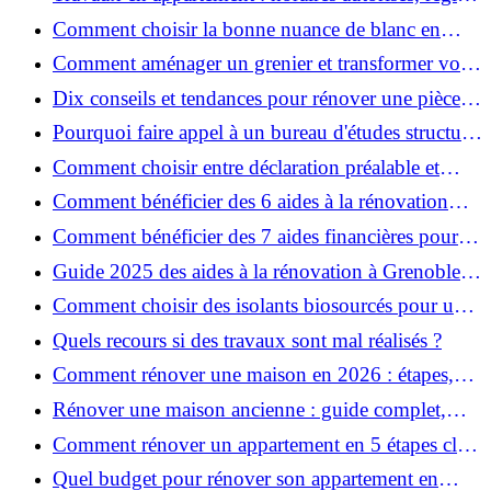
et bonnes pratiques
Comment choisir la bonne nuance de blanc en
décoration et éviter les pièges ?
Comment aménager un grenier et transformer vos
combles en espace habitable ?
Dix conseils et tendances pour rénover une pièce
de la maison
Pourquoi faire appel à un bureau d'études structure
pour garantir la sécurité de vos rénovations ?
Comment choisir entre déclaration préalable et
permis de construire pour vos travaux ?
Comment bénéficier des 6 aides à la rénovation
énergétique à Grenoble ?
Comment bénéficier des 7 aides financières pour la
rénovation énergétique à Voiron ?
Guide 2025 des aides à la rénovation à Grenoble et
Voiron : MaPrimeRénov’, CEE, aides locales
Comment choisir des isolants biosourcés pour une
rénovation écologique ?
Quels recours si des travaux sont mal réalisés ?
Comment rénover une maison en 2026 : étapes,
coûts et conseils ?
Rénover une maison ancienne : guide complet,
étapes, budget et astuces
Comment rénover un appartement en 5 étapes clés
?
Quel budget pour rénover son appartement en