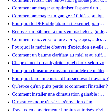
Comment réussir une rénovation globale pour des
économies et un confort durables?
Comment aménager et optimiser l'espace d'un
studio : 10 astuces pratiques ?
Comment aménager un garage : 10 idées pratiques
et efficaces ?
Pourquoi le DPE obligatoire est essentiel pour
vendre ou louer un bien ?
Rénover un bâtiment à murs en mâchefer : guide
pratique et solutions
Comment rénover sa toiture : prix, étapes, aides et
réglementation ?
Pourquoi la maîtrise d'œuvre d'exécution est-elle
indispensable pour vos chantiers ?
Comment un baume clarifiant au miel et au suif
peut-il purifier la peau ?
Chape ciment ou anhydrite : quel choix selon votre
projet ?
Pourquoi choisir une mission complète de maîtrise
d’œuvre pour réussir vos projets?
Pourquoi faire un constat d'huissier avant travaux ?
Qu'est-ce qu'un puits perdu et comment l'installer ?
Comment installer une climatisation gainable :
coût, étapes et conseils ?
Dix astuces pour réussir la rénovation d'un
appartement
Travaux en appartement : horaires autorisés, règles