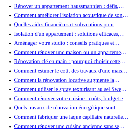
2026 ?
Rénover un appartement haussmannien : défis,
conseils pratiques et estimation des prix
Comment améliorer l'isolation acoustique de son
appartement ?
Quelles aides financières et subventions pour
rénover votre appartement en 2026 ?
Isolation d'un appartement : solutions efficaces,
prix et conseils
Aménager votre studio : conseils pratiques et
erreurs à éviter
Comment rénover une maison ou un appartement
avec 50 000 € : budget, étapes et astuces ?
Rénovation clé en main : pourquoi choisir cette
solution et à quoi faire attention ?
Comment estimer le coût des travaux d'une maison
?
Comment la rénovation locative augmente la
rentabilité de votre parc immobilier ?
Comment utiliser le spray texturisant au sel Sweet
Salt pour des cheveux effet plage ?
Comment rénover votre cuisine : coûts, budget et
astuces bois ?
Quels travaux de rénovation énergétique sont
éligibles à MaPrimeRénov' ?
Comment fabriquer une laque capillaire naturelle
maison ?
Comment rénover une cuisine ancienne sans se