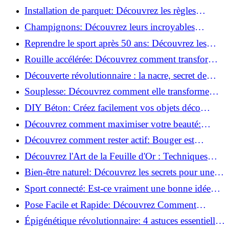
de blessure: Techniques et conseils sûrs!
Installation de parquet: Découvrez les règles
essentielles à respecter!
Champignons: Découvrez leurs incroyables
pouvoirs antioxydants!
Reprendre le sport après 50 ans: Découvrez les
meilleures méthodes!
Rouille accélérée: Découvrez comment transformer
la corrosion en déco tendance!
Découverte révolutionnaire : la nacre, secret de
régénération inouï !
Souplesse: Découvrez comment elle transforme
votre performance sportive!
DIY Béton: Créez facilement vos objets déco
tendance!
Découvrez comment maximiser votre beauté:
Astuces et secrets révélés!
Découvrez comment rester actif: Bouger est
toujours possible!
Découvrez l'Art de la Feuille d'Or : Techniques
Incontournables pour Réussir!
Bien-être naturel: Découvrez les secrets pour une
vie saine!
Sport connecté: Est-ce vraiment une bonne idée
pour vous?
Pose Facile et Rapide: Découvrez Comment
Monter des Carreaux de Béton Cellulaire!
Épigénétique révolutionnaire: 4 astuces essentielles