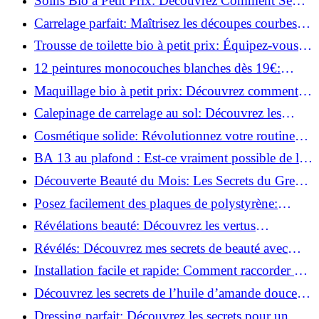
Soins Bio à Petit Prix: Découvrez Comment Se
Chouchouter Pour Moins de 35€!
Carrelage parfait: Maîtrisez les découpes courbes
facilement!
Trousse de toilette bio à petit prix: Équipez-vous
pour moins de 25€!
12 peintures monocouches blanches dès 19€:
Découvrez les meilleures offres!
Maquillage bio à petit prix: Découvrez comment
s'équiper pour moins de 50€!
Calepinage de carrelage au sol: Découvrez les
astuces incontournables!
Cosmétique solide: Révolutionnez votre routine
beauté pour zéro déchet!
BA 13 au plafond : Est-ce vraiment possible de les
coller ?
Découverte Beauté du Mois: Les Secrets du Green
Glamour !
Posez facilement des plaques de polystyrène:
Transformez votre plafond sans effort !
Révélations beauté: Découvrez les vertus
insoupçonnées de l'huile de coco!
Révélés: Découvrez mes secrets de beauté avec
l'huile de ricin!
Installation facile et rapide: Comment raccorder un
luminaire au plafond!
Découvrez les secrets de l’huile d’amande douce :
Pourquoi vous devez l'adopter!
Dressing parfait: Découvrez les secrets pour un