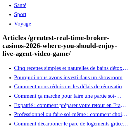
Santé
Sport
Voyage
Articles /greatest-real-time-broker-
casinos-2026-where-you-should-enjoy-
live-agent-video-game/
Cinq recettes simples et naturelles de bains détox
maison
Pourquoi nous avons investi dans un showroom-
atelier et ce que cela apporte aux clients
Comment nous réduisons les délais de rénovation à
3 mois au lieu de 6?
Comment ça marche pour faire une partie soi-
même et nous confier le reste ?
Expatrié : comment préparer votre retour en France
et rénover votre bien à distance ?
Professionnel ou faire soi-même : comment choisir
pour votre rénovation ?
Comment décarboner le parc de logements grâce à
la rénovation énergétique ?