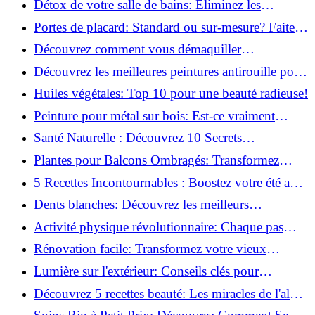
Détox de votre salle de bains: Éliminez les
ingrédients nocifs dès maintenant!
Portes de placard: Standard ou sur-mesure? Faites
le meilleur choix!
Découvrez comment vous démaquiller
naturellement: Astuces et secrets révélés!
Découvrez les meilleures peintures antirouille pour
le fer: Top 12 analysé!
Huiles végétales: Top 10 pour une beauté radieuse!
Peinture pour métal sur bois: Est-ce vraiment
possible?
Santé Naturelle : Découvrez 10 Secrets
Incontournables pour un Bien-être Optimal!
Plantes pour Balcons Ombragés: Transformez
votre Terrasse en Oasis Verte!
5 Recettes Incontournables : Boostez votre été avec
des huiles essentielles!
Dents blanches: Découvrez les meilleurs
ingrédients naturels!
Activité physique révolutionnaire: Chaque pas
compte pour votre santé!
Rénovation facile: Transformez votre vieux
parquet irrégulier en un clin d'œil!
Lumière sur l'extérieur: Conseils clés pour
concevoir et installer votre éclairage!
Découvrez 5 recettes beauté: Les miracles de l'aloe
vera pour votre peau!