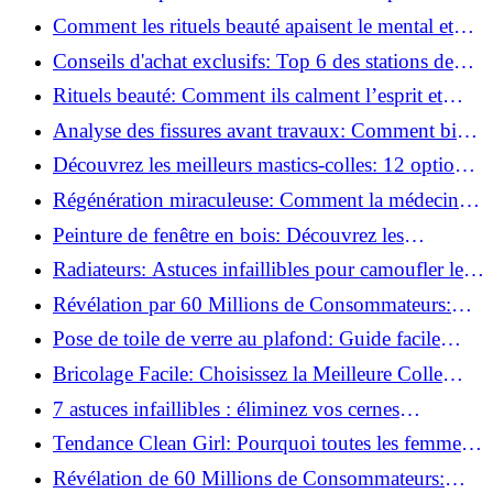
basse pression
Comment les rituels beauté apaisent le mental et
créent des moments pour soi ?
Conseils d'achat exclusifs: Top 6 des stations de
peinture basse pression incontournables!
Rituels beauté: Comment ils calment l’esprit et
chouchoutent votre âme!
Analyse des fissures avant travaux: Comment bien
préparer vos surfaces!
Découvrez les meilleurs mastics-colles: 12 options
dès 6,70 €!
Régénération miraculeuse: Comment la médecine
régénérative peut restaurer votre confiance!
Peinture de fenêtre en bois: Découvrez les
techniques infaillibles pour un résultat parfait!
Radiateurs: Astuces infaillibles pour camoufler les
tuyaux apparents!
Révélation par 60 Millions de Consommateurs:
Découvrez le sérum anti-rides numéro un!
Pose de toile de verre au plafond: Guide facile
pour débutants!
Bricolage Facile: Choisissez la Meilleure Colle
pour Chaque Matériau!
7 astuces infaillibles : éliminez vos cernes
rapidement !
Tendance Clean Girl: Pourquoi toutes les femmes
l'adoptent?
Révélation de 60 Millions de Consommateurs: