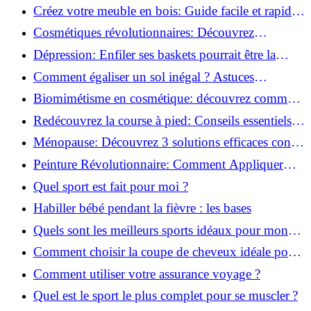
pour transformer votre bien-être!
Créez votre meuble en bois: Guide facile et rapide
pour débutants!
Cosmétiques révolutionnaires: Découvrez
comment les fermes verticales transforment la
Dépression: Enfiler ses baskets pourrait être la
beauté!
solution!
Comment égaliser un sol inégal ? Astuces
infaillibles pour réussir !
Biomimétisme en cosmétique: découvrez comment
la nature inspire l'avenir des soins beauté!
Redécouvrez la course à pied: Conseils essentiels
pour reprendre!
Ménopause: Découvrez 3 solutions efficaces contre
les bouffées de chaleur!
Peinture Révolutionnaire: Comment Appliquer
Deux Couleurs Sur Une Porte!
Quel sport est fait pour moi ?
Habiller bébé pendant la fièvre : les bases
Quels sont les meilleurs sports idéaux pour mon
enfant ?
Comment choisir la coupe de cheveux idéale pour
votre visage ?
Comment utiliser votre assurance voyage ?
Quel est le sport le plus complet pour se muscler ?