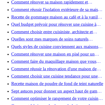
Comment rénover sa maison rapidement et
efficacement ?
Comment réussir l'isolation extérieure de sa maison
pour une rénovation performante et durable ?
Recette de gommage maison au café et à la vanille
pour une peau douce
Quel budget prévoir pour rénover une cuisine à
Voiron en 2026 : coûts et aides locales ?
Comment choisir entre cuisiniste, architecte et
contractant général à Voiron ?
Quelles sont mes marques de soins naturels
préférées ?
Quels styles de cuisine conviennent aux maisons et
appartements du Voironnais ?
Comment rénover une maison en pisé pour un
habitat sain et performant ?
Comment faire du maquillage maison que vous
utiliserez vraiment ?
Comment réussir la rénovation d'une maison de
ville en 2026 ?
Comment choisir une cuisine tendance pour une
rénovation en 2026 ?
Recette maison de poudre de fond de teint naturelle
Sept astuces pour donner un aspect haut de gamme
à votre cuisine
Comment optimiser le rangement de votre cuisine
et gagner de la place ?