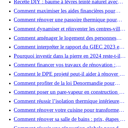
Recette DIY : baume à lèvres teinté naturel avec
SPF
Comment maximiser les aides financières pour
votre rénovation ?
Comment rénover une passoire thermique pour
une maison durable ?
Comment dynamiser et réinventer les centres-villes
avec Action Cœur de Ville ?
Comment aménager le logement des personnes
âgées et obtenir des aides financières ?
Comment interpréter le rapport du GIEC 2023 et
en retenir l'essentiel ?
Pourquoi investir dans la pierre en 2024 reste-t-il
un choix sûr ?
Comment financer vos travaux de rénovation :
aides, prêts et solutions pratiques ?
Comment le DPE projeté peut-il aider à rénover et
valoriser votre bien ?
Comment profiter de la loi Denormandie pour
investir dans l'ancien et défiscaliser ?
Comment poser un pare-vapeur en construction et
rénovation : rôle et erreurs à éviter?
Comment réussir l’isolation thermique intérieure
pour une maison économe en énergie ?
Comment rénover votre cuisine pour transformer
votre espace de vie ?
Comment rénover sa salle de bains : prix, étapes et
astuces ?