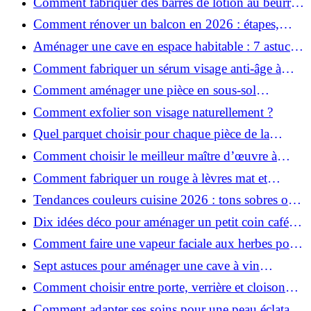
Comment fabriquer des barres de lotion au beurre
de karité ?
Comment rénover un balcon en 2026 : étapes,
budget et matériaux ?
Aménager une cave en espace habitable : 7 astuces
essentielles
Comment fabriquer un sérum visage anti-âge à
l'huile de rose musquée ?
Comment aménager une pièce en sous-sol
efficacement ?
Comment exfolier son visage naturellement ?
Quel parquet choisir pour chaque pièce de la
maison ?
Comment choisir le meilleur maître d’œuvre à
Grenoble en 2026 ?
Comment fabriquer un rouge à lèvres mat et
hydratant fait maison ?
Tendances couleurs cuisine 2026 : tons sobres ou
colorés, que choisir ?
Dix idées déco pour aménager un petit coin café
chez soi
Comment faire une vapeur faciale aux herbes pour
une peau plus saine et rajeunie ?
Sept astuces pour aménager une cave à vin
naturelle chez soi
Comment choisir entre porte, verrière et cloison
coulissante pour séparer vos pièces ?
Comment adapter ses soins pour une peau éclatante