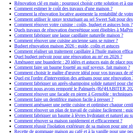
Rénovation clé en main : pourquoi choisir cette solution et à quo
Comment estimer le coût des travaux d'une maison ?
Comment la rénovation locative augmente la rentabilité de votr
Comment utiliser le spray texturisant au sel Sweet Salt pour des
Comment rénover votre cuisine : coûts, budget et astuces bois ?
Quels travaux de rénovation énergétique sont éligibles à MaPr
Comment fabriquer une laque capillaire naturelle maison ?
Comment rénover une cuisine ancienne sans se ruiner ?
Budget rénovation maison 2026 : guide, coûts et astuces
Comment réaliser un traitement capillaire à l'huile maison effica
Quel budget prévoir pour une rénovation au m² en 2026 ?
Aménager une buanderie : 20 idées et astuces gain de place pour
Comment faire un baume fouetté au suif soyeux, fait maison ?
Comment choisir le maître d'œuvre idéal pour vos travaux de r
Quel est l'ordre d'intervention des artisans pour une rénovation 
Comment fabriquer un après-shampoing solide naturel pour ch
Comment nous avons remporté le Palmarès (Ré)HABITER 2025 :
Comment rénover une façade en pierre à Grenoble : techniques, 
Comment faire un dentifrice maison facile à presser ?
Comment aménager une petite cuisine et optimiser chaque centi
Comment rénover un plan de travail de cuisine facilement : gui
Comment fabriquer un baume à lèvres hydratant et naturel au su
Comment rénover sa maison rapidement et efficacement ?
Comment réussir l'isolation extérieure de sa maison pour une r
Recette de gommage maison au café et à la vanille pour une p