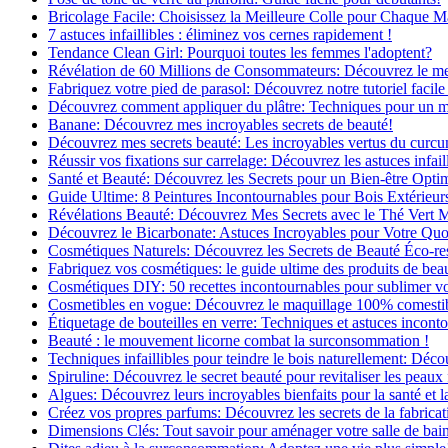
Bricolage Facile: Choisissez la Meilleure Colle pour Chaque M
7 astuces infaillibles : éliminez vos cernes rapidement !
Tendance Clean Girl: Pourquoi toutes les femmes l'adoptent?
Révélation de 60 Millions de Consommateurs: Découvrez le meil
Fabriquez votre pied de parasol: Découvrez notre tutoriel facile 
Découvrez comment appliquer du plâtre: Techniques pour un mur
Banane: Découvrez mes incroyables secrets de beauté!
Découvrez mes secrets beauté: Les incroyables vertus du curc
Réussir vos fixations sur carrelage: Découvrez les astuces infaill
Santé et Beauté: Découvrez les Secrets pour un Bien-être Opti
Guide Ultime: 8 Peintures Incontournables pour Bois Extérieur
Révélations Beauté: Découvrez Mes Secrets avec le Thé Vert 
Découvrez le Bicarbonate: Astuces Incroyables pour Votre Quo
Cosmétiques Naturels: Découvrez les Secrets de Beauté Éco-re
Fabriquez vos cosmétiques: le guide ultime des produits de bea
Cosmétiques DIY: 50 recettes incontournables pour sublimer vot
Cosmetibles en vogue: Découvrez le maquillage 100% comesti
Étiquetage de bouteilles en verre: Techniques et astuces incont
Beauté : le mouvement licorne combat la surconsommation !
Techniques infaillibles pour teindre le bois naturellement: Dé
Spiruline: Découvrez le secret beauté pour revitaliser les peaux 
Algues: Découvrez leurs incroyables bienfaits pour la santé et l
Créez vos propres parfums: Découvrez les secrets de la fabricati
Dimensions Clés: Tout savoir pour aménager votre salle de bai