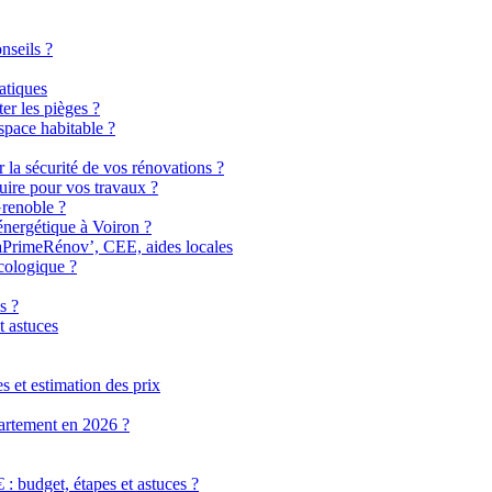
nseils ?
atiques
er les pièges ?
pace habitable ?
r la sécurité de vos rénovations ?
uire pour vos travaux ?
Grenoble ?
énergétique à Voiron ?
MaPrimeRénov’, CEE, aides locales
cologique ?
s ?
t astuces
 et estimation des prix
partement en 2026 ?
 budget, étapes et astuces ?