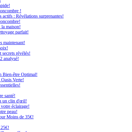
!
apide!
Concombre !
 actifs : Révélations surprenantes!
 concombre!
à la maison!
ttoyage parfait!
ès maintenant!
hoix!
secrets révélés!
12 analysé!
n Bien-être Optimal!
 Oasis Verte!
ssentielles!
re santé!
 un clin d'œil!
 votre éclairage!
otre peau!
our Moins de 35€!
 25€!