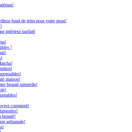
atériau!
leur fond de teint pour votre peau!
!
 intérieur parfait!
uma!
ibles !
mal!
s!
Matcha!
tidien!
sponsables!
uté maison!
re beauté naturelle!
ble!
ournables!
couvrez comment!
fatiguées!
a beauté!
on artisanale!
ns!