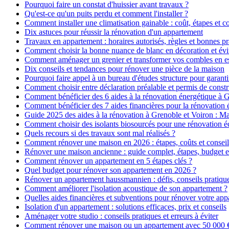
Pourquoi faire un constat d'huissier avant travaux ?
Qu'est-ce qu'un puits perdu et comment l'installer ?
Comment installer une climatisation gainable : coût, étapes et co
Dix astuces pour réussir la rénovation d'un appartement
Travaux en appartement : horaires autorisés, règles et bonnes pr
Comment choisir la bonne nuance de blanc en décoration et évit
Comment aménager un grenier et transformer vos combles en es
Dix conseils et tendances pour rénover une pièce de la maison
Pourquoi faire appel à un bureau d'études structure pour garanti
Comment choisir entre déclaration préalable et permis de constr
Comment bénéficier des 6 aides à la rénovation énergétique à 
Comment bénéficier des 7 aides financières pour la rénovation 
Guide 2025 des aides à la rénovation à Grenoble et Voiron : 
Comment choisir des isolants biosourcés pour une rénovation é
Quels recours si des travaux sont mal réalisés ?
Comment rénover une maison en 2026 : étapes, coûts et conseil
Rénover une maison ancienne : guide complet, étapes, budget e
Comment rénover un appartement en 5 étapes clés ?
Quel budget pour rénover son appartement en 2026 ?
Rénover un appartement haussmannien : défis, conseils pratiques
Comment améliorer l'isolation acoustique de son appartement ?
Quelles aides financières et subventions pour rénover votre ap
Isolation d'un appartement : solutions efficaces, prix et conseils
Aménager votre studio : conseils pratiques et erreurs à éviter
Comment rénover une maison ou un appartement avec 50 000 € :