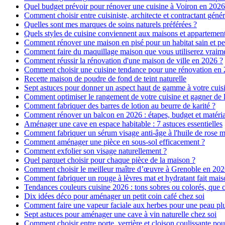
Quel budget prévoir pour rénover une cuisine à Voiron en 2026 :
Comment choisir entre cuisiniste, architecte et contractant génér
Quelles sont mes marques de soins naturels préférées ?
Quels styles de cuisine conviennent aux maisons et appartemen
Comment rénover une maison en pisé pour un habitat sain et pe
Comment faire du maquillage maison que vous utiliserez vraim
Comment réussir la rénovation d'une maison de ville en 2026 ?
Comment choisir une cuisine tendance pour une rénovation en 
Recette maison de poudre de fond de teint naturelle
Sept astuces pour donner un aspect haut de gamme à votre cuis
Comment optimiser le rangement de votre cuisine et gagner de l
Comment fabriquer des barres de lotion au beurre de karité ?
Comment rénover un balcon en 2026 : étapes, budget et matéri
Aménager une cave en espace habitable : 7 astuces essentielles
Comment fabriquer un sérum visage anti-âge à l'huile de rose 
Comment aménager une pièce en sous-sol efficacement ?
Comment exfolier son visage naturellement ?
Quel parquet choisir pour chaque pièce de la maison ?
Comment choisir le meilleur maître d’œuvre à Grenoble en 202
Comment fabriquer un rouge à lèvres mat et hydratant fait mais
Tendances couleurs cuisine 2026 : tons sobres ou colorés, que c
Dix idées déco pour aménager un petit coin café chez soi
Comment faire une vapeur faciale aux herbes pour une peau plus
Sept astuces pour aménager une cave à vin naturelle chez soi
Comment choisir entre porte, verrière et cloison coulissante pou