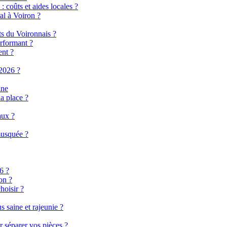
 coûts et aides locales ?
al à Voiron ?
ts du Voironnais ?
rformant ?
ent ?
2026 ?
ine
a place ?
aux ?
musquée ?
6 ?
on ?
hoisir ?
 saine et rajeunie ?
r séparer vos pièces ?