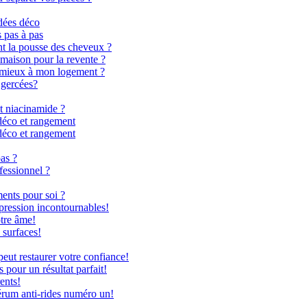
dées déco
s pas à pas
nt la pousse des cheveux ?
 maison pour la revente ?
le mieux à mon logement ?
 gercées?
t niacinamide ?
déco et rangement
déco et rangement
as ?
fessionnel ?
ents pour soi ?
 pression incontournables!
otre âme!
 surfaces!
ut restaurer votre confiance!
 pour un résultat parfait!
ents!
rum anti-rides numéro un!