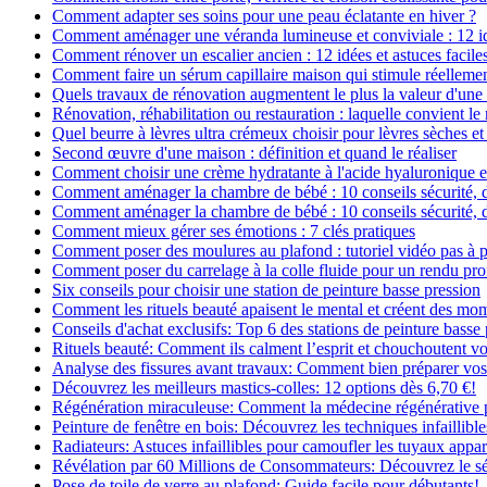
Comment adapter ses soins pour une peau éclatante en hiver ?
Comment aménager une véranda lumineuse et conviviale : 12 i
Comment rénover un escalier ancien : 12 idées et astuces facile
Comment faire un sérum capillaire maison qui stimule réelleme
Quels travaux de rénovation augmentent le plus la valeur d'une
Rénovation, réhabilitation ou restauration : laquelle convient 
Quel beurre à lèvres ultra crémeux choisir pour lèvres sèches et
Second œuvre d'une maison : définition et quand le réaliser
Comment choisir une crème hydratante à l'acide hyaluronique e
Comment aménager la chambre de bébé : 10 conseils sécurité, 
Comment aménager la chambre de bébé : 10 conseils sécurité, 
Comment mieux gérer ses émotions : 7 clés pratiques
Comment poser des moulures au plafond : tutoriel vidéo pas à p
Comment poser du carrelage à la colle fluide pour un rendu pro
Six conseils pour choisir une station de peinture basse pression
Comment les rituels beauté apaisent le mental et créent des mom
Conseils d'achat exclusifs: Top 6 des stations de peinture basse
Rituels beauté: Comment ils calment l’esprit et chouchoutent v
Analyse des fissures avant travaux: Comment bien préparer vos
Découvrez les meilleurs mastics-colles: 12 options dès 6,70 €!
Régénération miraculeuse: Comment la médecine régénérative pe
Peinture de fenêtre en bois: Découvrez les techniques infaillibles
Radiateurs: Astuces infaillibles pour camoufler les tuyaux appar
Révélation par 60 Millions de Consommateurs: Découvrez le sé
Pose de toile de verre au plafond: Guide facile pour débutants!