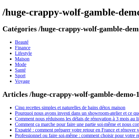
/huge-crappy-wolf-gamble-demo-
Catégories /huge-crappy-wolf-gamble-demo
Beauté
Finance
Lifestyle
Maison
Mode
Santé
Sport
Voyage
Articles /huge-crappy-wolf-gamble-demo-1
Cinq recettes simples et naturelles de bains détox maison
Pourquoi nous avons investi dans un showroom-atelier et ce que
Comment nous réduisons les délais de rénovation à 3 mois au l
Comment ça marche pour faire une partie soi-même et nous confi
Expatrié : comment préparer votre retour en France et rénover v
Professionnel ou faire soi-même : comment choisir pour votre r