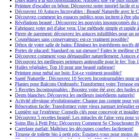
Dites adieu à la surconsommation: Adoptez une vie plus simple
Peinture d'escalier en béton: Découvrez notre tutoriel facile et r
Découvrez 10 Astuces Incroyables : Beauté Naturelle avec le 
Découvrez comment les espaces publics nous incitent à être plus
Révélations beauté : Découvrez les pouvoirs insoupçonnés du
Fabriquez votre gel d'aloe vera: Une méthode simple et rapide 
Pierre de parement: découvrez les astuces infaillibles pour un ne
Cosmétiques sans conservateurs: est-ce vraiment possible?
Détox de votre salle de bains: Éliminez les ingrédients nocifs d
Portes de placard: Standard ou sur-mesure? Faites le meilleur c
Découvrez comment vous démaquiller naturellement: Astuces et 
Découvrez les meilleures peintures antirouille pour le fer: Top 
Huiles végétales: Top 10 pour une beauté radieuse!
Peinture pour métal sur bois: Est-ce vraiment possible?
Santé Naturelle : Découvrez 10 Secrets Incontournables pour u
Plantes pour Balcons Ombragés: Transformez votre Terrasse en
5 Recettes Incontournables : Boostez votre été avec des huiles e
Dents blanches: Découvrez les meilleurs ingrédients naturels!
Activité physique révolutionnaire: Chaque pas compte pour vot
Rénovation facile: Transformez votre vieux parquet irrégulier en
Lumière sur l'extérieur: Conseils clés pour concevoir et installer
Découvrez 5 recettes beauté: Les miracles de l'aloe vera pour v
Soins Bio à Petit Prix: Découvrez Comment Se Chouchouter P
Carrelage parfait: Maîtrisez les découpes courbes facilement!
Trousse de toilette bio à petit prix: Équipez-vous pour moins de