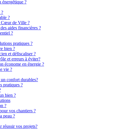
n énergétique ?
 ?
able ?
 Cœur de Ville ?
es aides financières ?
entiel ?
lutions pratiques ?
re bien ?
en et défiscaliser ?
le et erreurs à éviter?
son économe en énergie ?
e vie ?
 un confort durables?
s pratiques ?
?
un bien ?
utions
on ?
pour vos chantiers ?
la peau ?
 réussir vos projets?