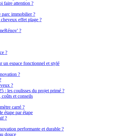
i faire attention ?
e parc immobilier ?
 cheveux effet plage ?
imeRénov' ?
ce ?
 un espace fonctionnel et stylé
énovation ?
?
eveux ?
 les coulisses du projet primé ?
coûts et conseils
mètre carré ?
de étape par étape
if ?
énovation performante et durable ?
eau douce