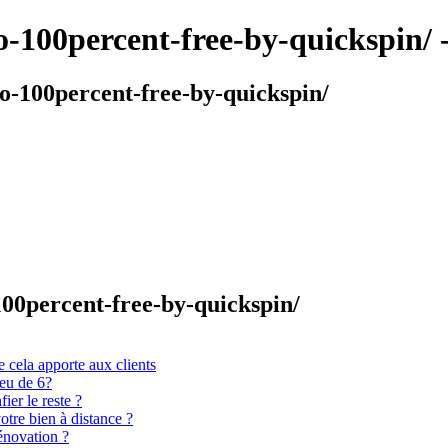
100percent-free-by-quickspin/ 
-100percent-free-by-quickspin/
00percent-free-by-quickspin/
 cela apporte aux clients
ieu de 6?
er le reste ?
otre bien à distance ?
énovation ?