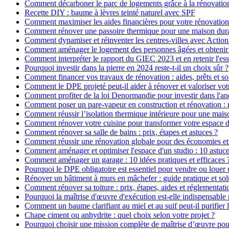
Comment décarboner le parc de logements grâce à la rénovatio
Recette DIY : baume à lèvres teinté naturel avec SPF
Comment maximiser les aides financières pour votre rénovation
Comment rénover une passoire thermique pour une maison dur
Comment dynamiser et réinventer les centres-villes avec Action
Comment aménager le logement des personnes âgées et obtenir d
Comment interpréter le rapport du GIEC 2023 et en retenir l'ess
Pourquoi investir dans la pierre en 2024 reste-t-il un choix sûr ?
Comment financer vos travaux de rénovation : aides, prêts et so
Comment le DPE projeté peut-il aider à rénover et valoriser vot
Comment profiter de la loi Denormandie pour investir dans l'anci
Comment poser un pare-vapeur en construction et rénovation : rô
Comment réussir l’isolation thermique intérieure pour une mai
Comment rénover votre cuisine pour transformer votre espace d
Comment rénover sa salle de bains : prix, étapes et astuces ?
Comment réussir une rénovation globale pour des économies et
Comment aménager et optimiser l'espace d'un studio : 10 astuce
Comment aménager un garage : 10 idées pratiques et efficaces 
Pourquoi le DPE obligatoire est essentiel pour vendre ou louer 
Rénover un bâtiment à murs en mâchefer : guide pratique et sol
Comment rénover sa toiture : prix, étapes, aides et réglementati
Pourquoi la maîtrise d'œuvre d'exécution est-elle indispensable 
Comment un baume clarifiant au miel et au suif peut-il purifier 
Chape ciment ou anhydrite : quel choix selon votre projet ?
Pourquoi choisir une mission complète de maîtrise d’œuvre pour