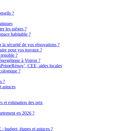
nseils ?
atiques
er les pièges ?
pace habitable ?
r la sécurité de vos rénovations ?
uire pour vos travaux ?
Grenoble ?
énergétique à Voiron ?
MaPrimeRénov’, CEE, aides locales
cologique ?
s ?
t astuces
 et estimation des prix
partement en 2026 ?
 budget, étapes et astuces ?