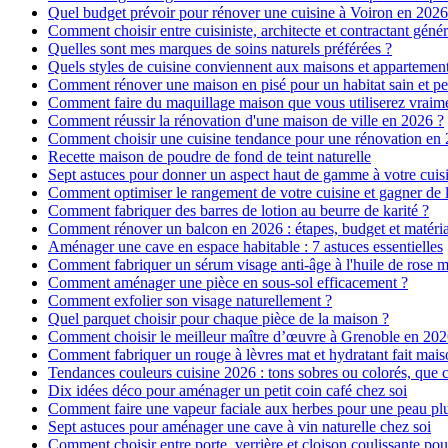
Quel budget prévoir pour rénover une cuisine à Voiron en 2026 :
Comment choisir entre cuisiniste, architecte et contractant génér
Quelles sont mes marques de soins naturels préférées ?
Quels styles de cuisine conviennent aux maisons et appartemen
Comment rénover une maison en pisé pour un habitat sain et pe
Comment faire du maquillage maison que vous utiliserez vraim
Comment réussir la rénovation d'une maison de ville en 2026 ?
Comment choisir une cuisine tendance pour une rénovation en 
Recette maison de poudre de fond de teint naturelle
Sept astuces pour donner un aspect haut de gamme à votre cuis
Comment optimiser le rangement de votre cuisine et gagner de l
Comment fabriquer des barres de lotion au beurre de karité ?
Comment rénover un balcon en 2026 : étapes, budget et matéri
Aménager une cave en espace habitable : 7 astuces essentielles
Comment fabriquer un sérum visage anti-âge à l'huile de rose 
Comment aménager une pièce en sous-sol efficacement ?
Comment exfolier son visage naturellement ?
Quel parquet choisir pour chaque pièce de la maison ?
Comment choisir le meilleur maître d’œuvre à Grenoble en 202
Comment fabriquer un rouge à lèvres mat et hydratant fait mais
Tendances couleurs cuisine 2026 : tons sobres ou colorés, que c
Dix idées déco pour aménager un petit coin café chez soi
Comment faire une vapeur faciale aux herbes pour une peau plus
Sept astuces pour aménager une cave à vin naturelle chez soi
Comment choisir entre porte, verrière et cloison coulissante pou