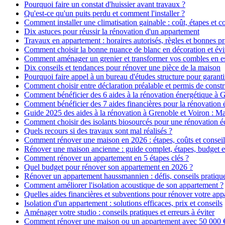
Pourquoi faire un constat d'huissier avant travaux ?
Qu'est-ce qu'un puits perdu et comment l'installer ?
Comment installer une climatisation gainable : coût, étapes et co
Dix astuces pour réussir la rénovation d'un appartement
Travaux en appartement : horaires autorisés, règles et bonnes pr
Comment choisir la bonne nuance de blanc en décoration et évit
Comment aménager un grenier et transformer vos combles en es
Dix conseils et tendances pour rénover une pièce de la maison
Pourquoi faire appel à un bureau d'études structure pour garanti
Comment choisir entre déclaration préalable et permis de constr
Comment bénéficier des 6 aides à la rénovation énergétique à 
Comment bénéficier des 7 aides financières pour la rénovation 
Guide 2025 des aides à la rénovation à Grenoble et Voiron : 
Comment choisir des isolants biosourcés pour une rénovation é
Quels recours si des travaux sont mal réalisés ?
Comment rénover une maison en 2026 : étapes, coûts et conseil
Rénover une maison ancienne : guide complet, étapes, budget e
Comment rénover un appartement en 5 étapes clés ?
Quel budget pour rénover son appartement en 2026 ?
Rénover un appartement haussmannien : défis, conseils pratiques
Comment améliorer l'isolation acoustique de son appartement ?
Quelles aides financières et subventions pour rénover votre ap
Isolation d'un appartement : solutions efficaces, prix et conseils
Aménager votre studio : conseils pratiques et erreurs à éviter
Comment rénover une maison ou un appartement avec 50 000 € :