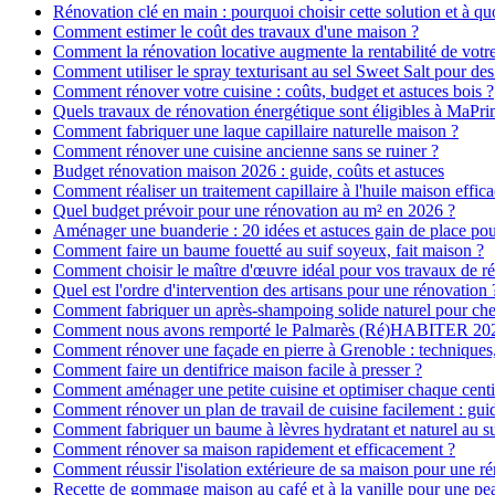
Rénovation clé en main : pourquoi choisir cette solution et à quo
Comment estimer le coût des travaux d'une maison ?
Comment la rénovation locative augmente la rentabilité de votr
Comment utiliser le spray texturisant au sel Sweet Salt pour des
Comment rénover votre cuisine : coûts, budget et astuces bois ?
Quels travaux de rénovation énergétique sont éligibles à MaPr
Comment fabriquer une laque capillaire naturelle maison ?
Comment rénover une cuisine ancienne sans se ruiner ?
Budget rénovation maison 2026 : guide, coûts et astuces
Comment réaliser un traitement capillaire à l'huile maison effica
Quel budget prévoir pour une rénovation au m² en 2026 ?
Aménager une buanderie : 20 idées et astuces gain de place pour
Comment faire un baume fouetté au suif soyeux, fait maison ?
Comment choisir le maître d'œuvre idéal pour vos travaux de r
Quel est l'ordre d'intervention des artisans pour une rénovation 
Comment fabriquer un après-shampoing solide naturel pour ch
Comment nous avons remporté le Palmarès (Ré)HABITER 2025 :
Comment rénover une façade en pierre à Grenoble : techniques, 
Comment faire un dentifrice maison facile à presser ?
Comment aménager une petite cuisine et optimiser chaque centi
Comment rénover un plan de travail de cuisine facilement : gui
Comment fabriquer un baume à lèvres hydratant et naturel au su
Comment rénover sa maison rapidement et efficacement ?
Comment réussir l'isolation extérieure de sa maison pour une r
Recette de gommage maison au café et à la vanille pour une p