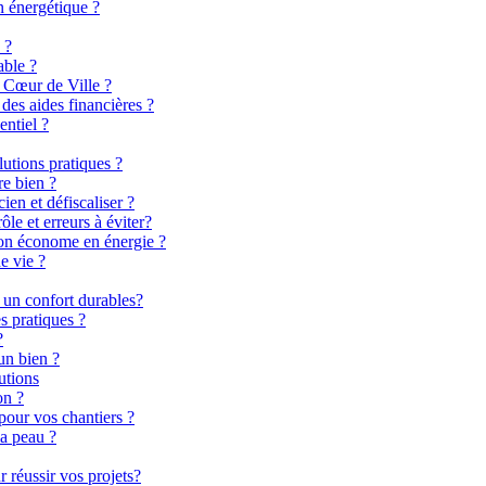
n énergétique ?
 ?
able ?
 Cœur de Ville ?
es aides financières ?
entiel ?
lutions pratiques ?
re bien ?
en et défiscaliser ?
le et erreurs à éviter?
son économe en énergie ?
e vie ?
 un confort durables?
s pratiques ?
?
un bien ?
utions
on ?
pour vos chantiers ?
la peau ?
 réussir vos projets?