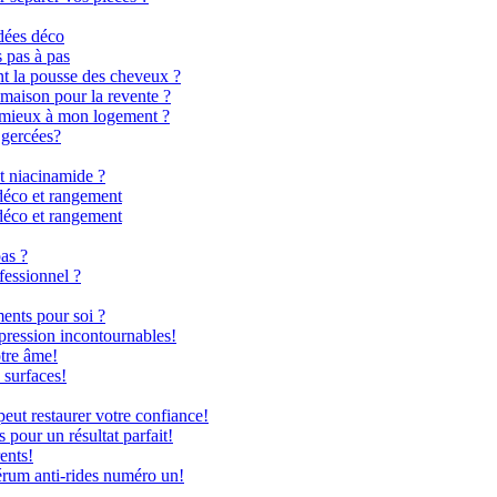
dées déco
s pas à pas
nt la pousse des cheveux ?
 maison pour la revente ?
le mieux à mon logement ?
 gercées?
t niacinamide ?
déco et rangement
déco et rangement
as ?
fessionnel ?
ents pour soi ?
 pression incontournables!
otre âme!
 surfaces!
ut restaurer votre confiance!
 pour un résultat parfait!
ents!
rum anti-rides numéro un!