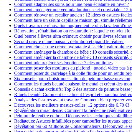
Comment adapter ses soins pour une peau éclatante en hiver ?
Comment aménager une véranda lumineuse et conviviale : 12 i
Comment rénover un escalier ancien : 12 idées et astuces facile
Comment faire un sérum capillaire maison qui stimule réelleme
Quels travaux de rénovation augmentent le plus la valeur d'une
Rénovation, réhabilitation ou restauration : laquelle convient 
Quel beurre à lèvres ultra crémeux choisir pour lèvres sèches et
Second œuvre d'une maison : définition et quand le réaliser
Comment choisir une crème hydratante à l'acide hyaluronique e
Comment aménager la chambre de bébé : 10 conseils sécurité, 
Comment aménager la chambre de bébé : 10 conseils sécurité, 
Comment mieux gérer ses émotions : 7 clés pratiques
Comment poser des moulures au plafond : tutoriel vidéo pas à p
Comment poser du carrelage à la colle fluide pour un rendu pro
Six conseils pour choisir une station de peinture basse pression
Comment les rituels beauté apaisent le mental et créent des mom
Conseils d'achat exclusifs: Top 6 des stations de peinture basse
Rituels beauté: Comment ils calment l’esprit et chouchoutent v
Analyse des fissures avant travaux: Comment bien préparer vos
Découvrez les meilleurs mastics-colles: 12 options dès 6,70 €!
Régénération miraculeuse: Comment la médecine régénérative pe
Peinture de fenêtre en bois: Découvrez les techniques infaillibles
Radiateurs: Astuces infaillibles pour camoufler les tuyaux appar
Révélation par 60 Millions de Consommateurs: Découvrez le sé
Pose de toile de verre au plafond: Guide facile pour débutants!