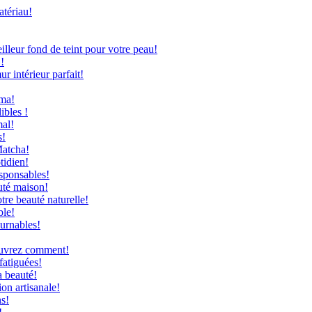
atériau!
leur fond de teint pour votre peau!
!
 intérieur parfait!
uma!
ibles !
mal!
s!
Matcha!
tidien!
sponsables!
uté maison!
re beauté naturelle!
ble!
ournables!
couvrez comment!
fatiguées!
a beauté!
on artisanale!
ns!