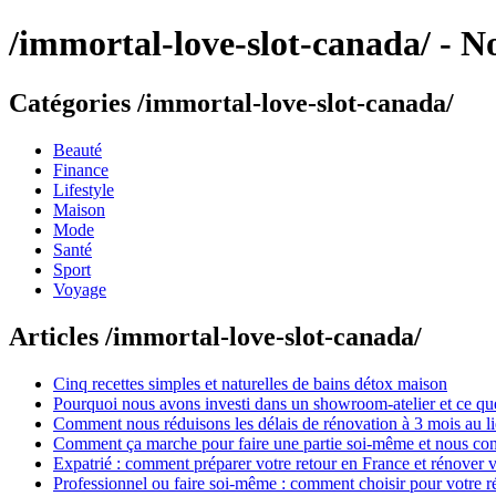
/immortal-love-slot-canada/ - N
Catégories /immortal-love-slot-canada/
Beauté
Finance
Lifestyle
Maison
Mode
Santé
Sport
Voyage
Articles /immortal-love-slot-canada/
Cinq recettes simples et naturelles de bains détox maison
Pourquoi nous avons investi dans un showroom-atelier et ce que
Comment nous réduisons les délais de rénovation à 3 mois au l
Comment ça marche pour faire une partie soi-même et nous confi
Expatrié : comment préparer votre retour en France et rénover v
Professionnel ou faire soi-même : comment choisir pour votre r