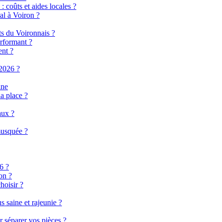
 coûts et aides locales ?
al à Voiron ?
ts du Voironnais ?
rformant ?
ent ?
2026 ?
ine
a place ?
aux ?
musquée ?
6 ?
on ?
hoisir ?
 saine et rajeunie ?
r séparer vos pièces ?