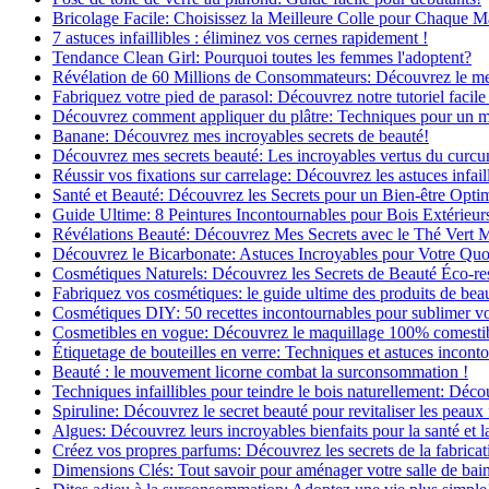
Bricolage Facile: Choisissez la Meilleure Colle pour Chaque M
7 astuces infaillibles : éliminez vos cernes rapidement !
Tendance Clean Girl: Pourquoi toutes les femmes l'adoptent?
Révélation de 60 Millions de Consommateurs: Découvrez le meil
Fabriquez votre pied de parasol: Découvrez notre tutoriel facile 
Découvrez comment appliquer du plâtre: Techniques pour un mur
Banane: Découvrez mes incroyables secrets de beauté!
Découvrez mes secrets beauté: Les incroyables vertus du curc
Réussir vos fixations sur carrelage: Découvrez les astuces infaill
Santé et Beauté: Découvrez les Secrets pour un Bien-être Opti
Guide Ultime: 8 Peintures Incontournables pour Bois Extérieur
Révélations Beauté: Découvrez Mes Secrets avec le Thé Vert 
Découvrez le Bicarbonate: Astuces Incroyables pour Votre Quo
Cosmétiques Naturels: Découvrez les Secrets de Beauté Éco-re
Fabriquez vos cosmétiques: le guide ultime des produits de bea
Cosmétiques DIY: 50 recettes incontournables pour sublimer vot
Cosmetibles en vogue: Découvrez le maquillage 100% comesti
Étiquetage de bouteilles en verre: Techniques et astuces incont
Beauté : le mouvement licorne combat la surconsommation !
Techniques infaillibles pour teindre le bois naturellement: Dé
Spiruline: Découvrez le secret beauté pour revitaliser les peaux 
Algues: Découvrez leurs incroyables bienfaits pour la santé et l
Créez vos propres parfums: Découvrez les secrets de la fabricati
Dimensions Clés: Tout savoir pour aménager votre salle de bai