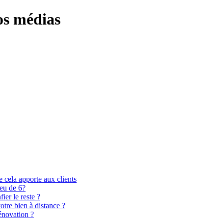
os médias
 cela apporte aux clients
ieu de 6?
er le reste ?
otre bien à distance ?
énovation ?