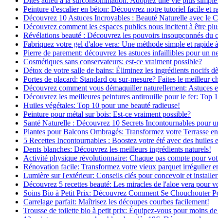
Dites adieu à la surconsommation: Adoptez une vie plus simple
Peinture d'escalier en béton: Découvrez notre tutoriel facile et r
Découvrez 10 Astuces Incroyables : Beauté Naturelle avec le 
Découvrez comment les espaces publics nous incitent à être plus
Révélations beauté : Découvrez les pouvoirs insoupçonnés du
Fabriquez votre gel d'aloe vera: Une méthode simple et rapide 
Pierre de parement: découvrez les astuces infaillibles pour un ne
Cosmétiques sans conservateurs: est-ce vraiment possible?
Détox de votre salle de bains: Éliminez les ingrédients nocifs d
Portes de placard: Standard ou sur-mesure? Faites le meilleur c
Découvrez comment vous démaquiller naturellement: Astuces et 
Découvrez les meilleures peintures antirouille pour le fer: Top 
Huiles végétales: Top 10 pour une beauté radieuse!
Peinture pour métal sur bois: Est-ce vraiment possible?
Santé Naturelle : Découvrez 10 Secrets Incontournables pour u
Plantes pour Balcons Ombragés: Transformez votre Terrasse en
5 Recettes Incontournables : Boostez votre été avec des huiles e
Dents blanches: Découvrez les meilleurs ingrédients naturels!
Activité physique révolutionnaire: Chaque pas compte pour vot
Rénovation facile: Transformez votre vieux parquet irrégulier en
Lumière sur l'extérieur: Conseils clés pour concevoir et installer
Découvrez 5 recettes beauté: Les miracles de l'aloe vera pour v
Soins Bio à Petit Prix: Découvrez Comment Se Chouchouter P
Carrelage parfait: Maîtrisez les découpes courbes facilement!
Trousse de toilette bio à petit prix: Équipez-vous pour moins de