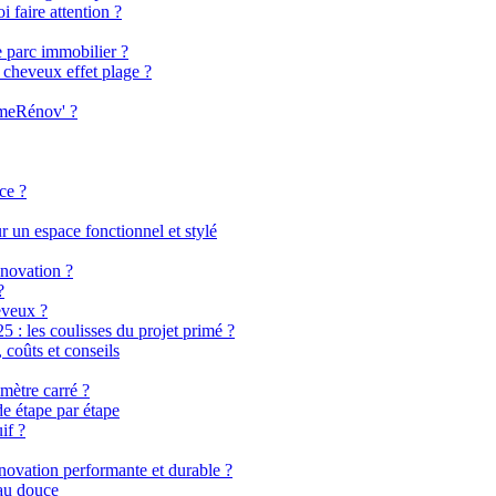
i faire attention ?
e parc immobilier ?
 cheveux effet plage ?
imeRénov' ?
ce ?
 un espace fonctionnel et stylé
énovation ?
?
eveux ?
 les coulisses du projet primé ?
coûts et conseils
mètre carré ?
de étape par étape
if ?
énovation performante et durable ?
eau douce