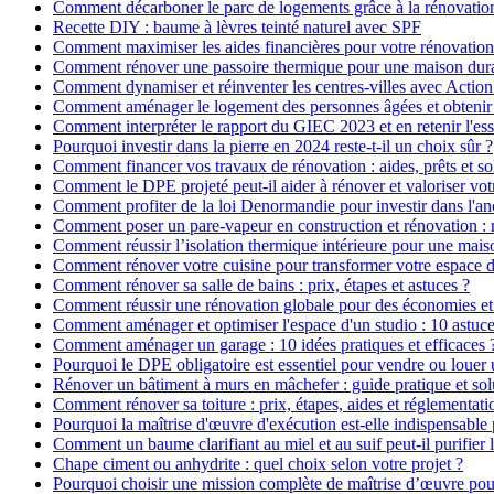
Comment décarboner le parc de logements grâce à la rénovatio
Recette DIY : baume à lèvres teinté naturel avec SPF
Comment maximiser les aides financières pour votre rénovation
Comment rénover une passoire thermique pour une maison dur
Comment dynamiser et réinventer les centres-villes avec Action
Comment aménager le logement des personnes âgées et obtenir d
Comment interpréter le rapport du GIEC 2023 et en retenir l'ess
Pourquoi investir dans la pierre en 2024 reste-t-il un choix sûr ?
Comment financer vos travaux de rénovation : aides, prêts et so
Comment le DPE projeté peut-il aider à rénover et valoriser vot
Comment profiter de la loi Denormandie pour investir dans l'anci
Comment poser un pare-vapeur en construction et rénovation : rô
Comment réussir l’isolation thermique intérieure pour une mai
Comment rénover votre cuisine pour transformer votre espace d
Comment rénover sa salle de bains : prix, étapes et astuces ?
Comment réussir une rénovation globale pour des économies et
Comment aménager et optimiser l'espace d'un studio : 10 astuce
Comment aménager un garage : 10 idées pratiques et efficaces 
Pourquoi le DPE obligatoire est essentiel pour vendre ou louer 
Rénover un bâtiment à murs en mâchefer : guide pratique et sol
Comment rénover sa toiture : prix, étapes, aides et réglementati
Pourquoi la maîtrise d'œuvre d'exécution est-elle indispensable 
Comment un baume clarifiant au miel et au suif peut-il purifier 
Chape ciment ou anhydrite : quel choix selon votre projet ?
Pourquoi choisir une mission complète de maîtrise d’œuvre pour