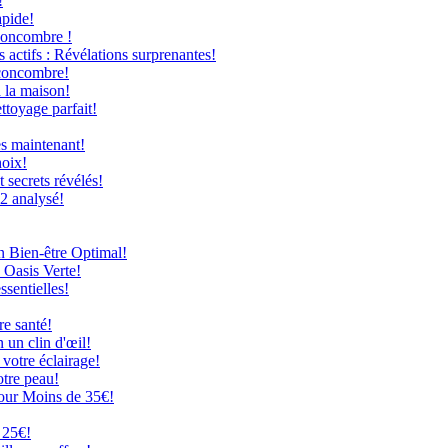
!
apide!
Concombre !
 actifs : Révélations surprenantes!
 concombre!
à la maison!
ttoyage parfait!
ès maintenant!
hoix!
secrets révélés!
12 analysé!
n Bien-être Optimal!
 Oasis Verte!
ssentielles!
re santé!
 un clin d'œil!
 votre éclairage!
otre peau!
our Moins de 35€!
 25€!