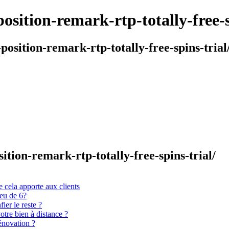
position-remark-rtp-totally-free-s
position-remark-rtp-totally-free-spins-trial
sition-remark-rtp-totally-free-spins-trial/
 cela apporte aux clients
ieu de 6?
er le reste ?
otre bien à distance ?
énovation ?