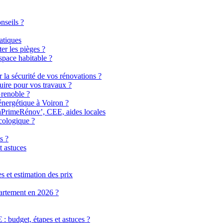
nseils ?
atiques
er les pièges ?
pace habitable ?
r la sécurité de vos rénovations ?
uire pour vos travaux ?
Grenoble ?
énergétique à Voiron ?
MaPrimeRénov’, CEE, aides locales
cologique ?
s ?
t astuces
 et estimation des prix
partement en 2026 ?
 budget, étapes et astuces ?