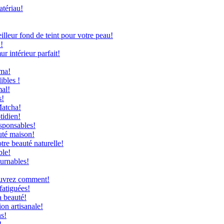
atériau!
leur fond de teint pour votre peau!
!
 intérieur parfait!
uma!
ibles !
mal!
s!
Matcha!
tidien!
sponsables!
uté maison!
re beauté naturelle!
ble!
ournables!
couvrez comment!
fatiguées!
a beauté!
on artisanale!
ns!