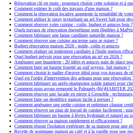
Rénovation clé en main : pourquoi choisir cette solution et à quo
Comment estimer le coût des travaux d'une maison ?
Comment la rénovation locative augmente la rentabilité de votr
Comment utiliser le spray texturisant au sel Sweet Salt pour des
Comment rénover votre cuisine : coûts, budget et astuces bois ?
Quels travaux de rénovation énergétique sont éligibles à MaPr
Comment fabriquer une laque capillaire naturelle maison ?
Comment rénover une cuisine ancienne sans se ruiner ?
Budget rénovation maison 2026 : guide, coûts et astuces
Comment réaliser un traitement capillaire à l'huile maison effica
Quel budget prévoir pour une rénovation au m² en 2026 ?
Aménager une buanderie : 20 idées et astuces gain de place pour
Comment faire un baume fouetté au suif soyeux, fait maison ?
Comment choisir le maître d'œuvre idéal pour vos travaux de r
Quel est l'ordre d'intervention des artisans pour une rénovation 
Comment fabriquer un après-shampoing solide naturel pour ch
Comment nous avons remporté le Palmarès (Ré)HABITER 2025 :
Comment rénover une façade en pierre à Grenoble : techniques, 
Comment faire un dentifrice maison facile à presser ?
Comment aménager une petite cuisine et optimiser chaque centi
Comment rénover un plan de travail de cuisine facilement : gui
Comment fabriquer un baume à lèvres hydratant et naturel au su
Comment rénover sa maison rapidement et efficacement ?
Comment réussir l'isolation extérieure de sa maison pour une r
Recette de gommage maison au café et à la vanille pour une p