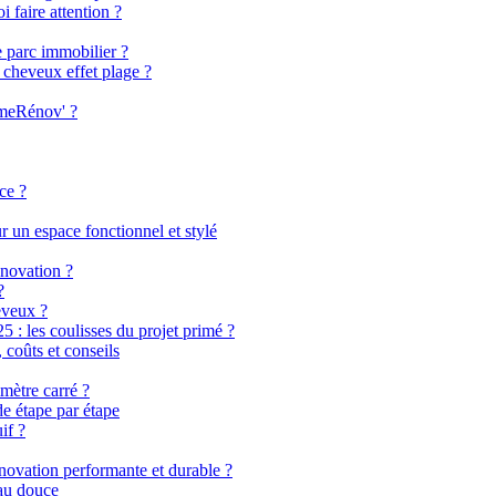
i faire attention ?
e parc immobilier ?
 cheveux effet plage ?
imeRénov' ?
ce ?
 un espace fonctionnel et stylé
énovation ?
?
eveux ?
 les coulisses du projet primé ?
coûts et conseils
mètre carré ?
de étape par étape
if ?
énovation performante et durable ?
eau douce