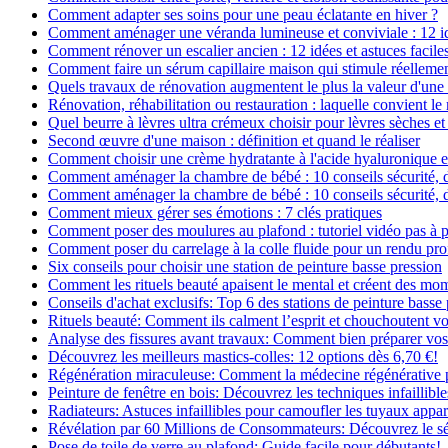
Comment adapter ses soins pour une peau éclatante en hiver ?
Comment aménager une véranda lumineuse et conviviale : 12 i
Comment rénover un escalier ancien : 12 idées et astuces facile
Comment faire un sérum capillaire maison qui stimule réelleme
Quels travaux de rénovation augmentent le plus la valeur d'une
Rénovation, réhabilitation ou restauration : laquelle convient 
Quel beurre à lèvres ultra crémeux choisir pour lèvres sèches et
Second œuvre d'une maison : définition et quand le réaliser
Comment choisir une crème hydratante à l'acide hyaluronique e
Comment aménager la chambre de bébé : 10 conseils sécurité, 
Comment aménager la chambre de bébé : 10 conseils sécurité, 
Comment mieux gérer ses émotions : 7 clés pratiques
Comment poser des moulures au plafond : tutoriel vidéo pas à p
Comment poser du carrelage à la colle fluide pour un rendu pro
Six conseils pour choisir une station de peinture basse pression
Comment les rituels beauté apaisent le mental et créent des mom
Conseils d'achat exclusifs: Top 6 des stations de peinture basse
Rituels beauté: Comment ils calment l’esprit et chouchoutent v
Analyse des fissures avant travaux: Comment bien préparer vos
Découvrez les meilleurs mastics-colles: 12 options dès 6,70 €!
Régénération miraculeuse: Comment la médecine régénérative pe
Peinture de fenêtre en bois: Découvrez les techniques infaillibles
Radiateurs: Astuces infaillibles pour camoufler les tuyaux appar
Révélation par 60 Millions de Consommateurs: Découvrez le sé
Pose de toile de verre au plafond: Guide facile pour débutants!