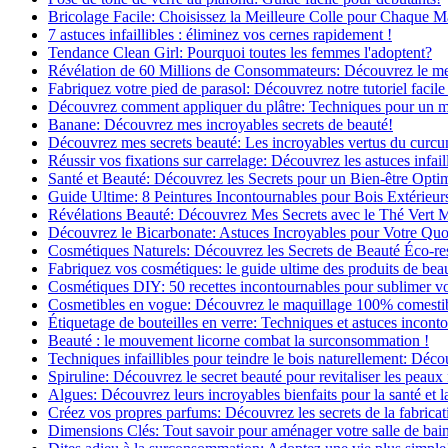
Bricolage Facile: Choisissez la Meilleure Colle pour Chaque M
7 astuces infaillibles : éliminez vos cernes rapidement !
Tendance Clean Girl: Pourquoi toutes les femmes l'adoptent?
Révélation de 60 Millions de Consommateurs: Découvrez le meil
Fabriquez votre pied de parasol: Découvrez notre tutoriel facile 
Découvrez comment appliquer du plâtre: Techniques pour un mur
Banane: Découvrez mes incroyables secrets de beauté!
Découvrez mes secrets beauté: Les incroyables vertus du curc
Réussir vos fixations sur carrelage: Découvrez les astuces infaill
Santé et Beauté: Découvrez les Secrets pour un Bien-être Opti
Guide Ultime: 8 Peintures Incontournables pour Bois Extérieur
Révélations Beauté: Découvrez Mes Secrets avec le Thé Vert 
Découvrez le Bicarbonate: Astuces Incroyables pour Votre Quo
Cosmétiques Naturels: Découvrez les Secrets de Beauté Éco-re
Fabriquez vos cosmétiques: le guide ultime des produits de bea
Cosmétiques DIY: 50 recettes incontournables pour sublimer vot
Cosmetibles en vogue: Découvrez le maquillage 100% comesti
Étiquetage de bouteilles en verre: Techniques et astuces incont
Beauté : le mouvement licorne combat la surconsommation !
Techniques infaillibles pour teindre le bois naturellement: Dé
Spiruline: Découvrez le secret beauté pour revitaliser les peaux 
Algues: Découvrez leurs incroyables bienfaits pour la santé et l
Créez vos propres parfums: Découvrez les secrets de la fabricati
Dimensions Clés: Tout savoir pour aménager votre salle de bai