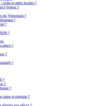
 coûts et aides locales ?
al à Voiron ?
ts du Voironnais ?
rformant ?
ent ?
2026 ?
ine
a place ?
aux ?
musquée ?
6 ?
on ?
hoisir ?
 saine et rajeunie ?
r séparer vos pièces ?