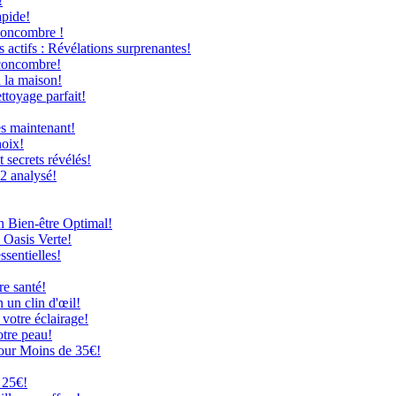
!
apide!
Concombre !
 actifs : Révélations surprenantes!
 concombre!
à la maison!
ttoyage parfait!
ès maintenant!
hoix!
secrets révélés!
12 analysé!
n Bien-être Optimal!
 Oasis Verte!
ssentielles!
re santé!
 un clin d'œil!
 votre éclairage!
otre peau!
our Moins de 35€!
 25€!