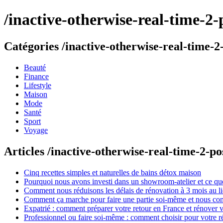
/inactive-otherwise-real-time-2-
Catégories /inactive-otherwise-real-time-2-
Beauté
Finance
Lifestyle
Maison
Mode
Santé
Sport
Voyage
Articles /inactive-otherwise-real-time-2-po
Cinq recettes simples et naturelles de bains détox maison
Pourquoi nous avons investi dans un showroom-atelier et ce que
Comment nous réduisons les délais de rénovation à 3 mois au l
Comment ça marche pour faire une partie soi-même et nous confi
Expatrié : comment préparer votre retour en France et rénover v
Professionnel ou faire soi-même : comment choisir pour votre r