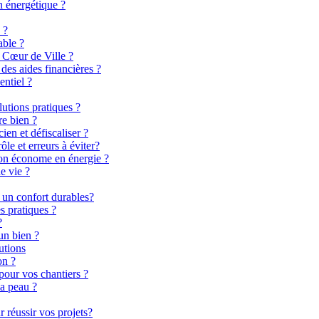
n énergétique ?
 ?
able ?
 Cœur de Ville ?
es aides financières ?
entiel ?
lutions pratiques ?
re bien ?
en et défiscaliser ?
le et erreurs à éviter?
son économe en énergie ?
e vie ?
 un confort durables?
s pratiques ?
?
un bien ?
utions
on ?
pour vos chantiers ?
la peau ?
 réussir vos projets?