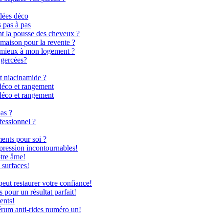
dées déco
s pas à pas
nt la pousse des cheveux ?
 maison pour la revente ?
le mieux à mon logement ?
 gercées?
t niacinamide ?
déco et rangement
déco et rangement
as ?
fessionnel ?
ents pour soi ?
 pression incontournables!
otre âme!
 surfaces!
ut restaurer votre confiance!
 pour un résultat parfait!
ents!
rum anti-rides numéro un!