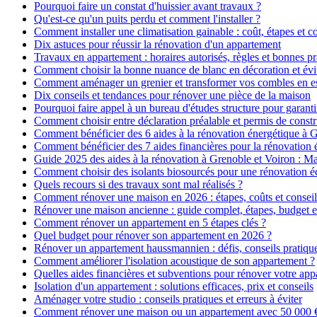
Pourquoi faire un constat d'huissier avant travaux ?
Qu'est-ce qu'un puits perdu et comment l'installer ?
Comment installer une climatisation gainable : coût, étapes et co
Dix astuces pour réussir la rénovation d'un appartement
Travaux en appartement : horaires autorisés, règles et bonnes pr
Comment choisir la bonne nuance de blanc en décoration et évit
Comment aménager un grenier et transformer vos combles en es
Dix conseils et tendances pour rénover une pièce de la maison
Pourquoi faire appel à un bureau d'études structure pour garanti
Comment choisir entre déclaration préalable et permis de constr
Comment bénéficier des 6 aides à la rénovation énergétique à 
Comment bénéficier des 7 aides financières pour la rénovation 
Guide 2025 des aides à la rénovation à Grenoble et Voiron : 
Comment choisir des isolants biosourcés pour une rénovation é
Quels recours si des travaux sont mal réalisés ?
Comment rénover une maison en 2026 : étapes, coûts et conseil
Rénover une maison ancienne : guide complet, étapes, budget e
Comment rénover un appartement en 5 étapes clés ?
Quel budget pour rénover son appartement en 2026 ?
Rénover un appartement haussmannien : défis, conseils pratiques
Comment améliorer l'isolation acoustique de son appartement ?
Quelles aides financières et subventions pour rénover votre ap
Isolation d'un appartement : solutions efficaces, prix et conseils
Aménager votre studio : conseils pratiques et erreurs à éviter
Comment rénover une maison ou un appartement avec 50 000 € :