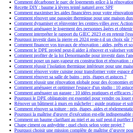
Comment décarboner le parc de logements grâce à la rénovatio
Recette DIY : baume à lèvres teinté naturel avec SPF
Comment maximiser les aides financières pour votre rénovation
Comment rénover une passoire thermique pour une maison dur
Comment dynamiser et réinventer les centres-villes avec Action
Comment aménager le logement des personnes âgées et obtenir d
Comment interpréter le rapport du GIEC 2023 et en retenir l'ess
Pourquoi investir dans la pierre en 2024 reste-t-il un choix sûr ?
Comment financer vos travaux de rénovation : aides, prêts et so
Comment le DPE projeté peut-il aider à rénover et valoriser vot
Comment profiter de la loi Denormandie pour investir dans l'anci
Comment poser un pare-vapeur en construction et rénovation : rô
Comment réussir l’isolation thermique intérieure pour une mai
Comment rénover votre cuisine pour transformer votre espace d
Comment rénover sa salle de bains : prix, étapes et astuces ?
Comment réussir une rénovation globale pour des économies et
Comment aménager et optimiser l'espace d'un studio : 10 astuce
Comment aménager un garage : 10 idées pratiques et efficaces 
Pourquoi le DPE obligatoire est essentiel pour vendre ou louer 
Rénover un bâtiment à murs en mâchefer : guide pratique et sol
Comment rénover sa toiture : prix, étapes, aides et réglementati
Pourquoi la maîtrise d'œuvre d'exécution est-elle indispensable 
Comment un baume clarifiant au miel et au suif peut-il purifier 
Chape ciment ou anhydrite : quel choix selon votre projet ?
Pourquoi choisir une mission complète de maîtrise d’œuvre pour