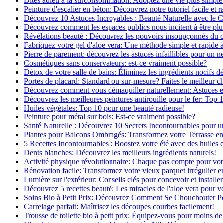
Dites adieu à la surconsommation: Adoptez une vie plus simple
Peinture d'escalier en béton: Découvrez notre tutoriel facile et r
Découvrez 10 Astuces Incroyables : Beauté Naturelle avec le 
Découvrez comment les espaces publics nous incitent à être plus
Révélations beauté : Découvrez les pouvoirs insoupçonnés du
Fabriquez votre gel d'aloe vera: Une méthode simple et rapide 
Pierre de parement: découvrez les astuces infaillibles pour un ne
Cosmétiques sans conservateurs: est-ce vraiment possible?
Détox de votre salle de bains: Éliminez les ingrédients nocifs d
Portes de placard: Standard ou sur-mesure? Faites le meilleur c
Découvrez comment vous démaquiller naturellement: Astuces et 
Découvrez les meilleures peintures antirouille pour le fer: Top 
Huiles végétales: Top 10 pour une beauté radieuse!
Peinture pour métal sur bois: Est-ce vraiment possible?
Santé Naturelle : Découvrez 10 Secrets Incontournables pour u
Plantes pour Balcons Ombragés: Transformez votre Terrasse en
5 Recettes Incontournables : Boostez votre été avec des huiles e
Dents blanches: Découvrez les meilleurs ingrédients naturels!
Activité physique révolutionnaire: Chaque pas compte pour vot
Rénovation facile: Transformez votre vieux parquet irrégulier en
Lumière sur l'extérieur: Conseils clés pour concevoir et installer
Découvrez 5 recettes beauté: Les miracles de l'aloe vera pour v
Soins Bio à Petit Prix: Découvrez Comment Se Chouchouter P
Carrelage parfait: Maîtrisez les découpes courbes facilement!
Trousse de toilette bio à petit prix: Équipez-vous pour moins de