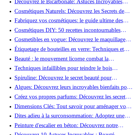
Découvrez le Bicarbonate: Astuces Incroyables
pour Votre Quotidien!
Cosmétiques Naturels: Découvrez les Secrets de
Beauté Éco-responsables!
Fabriquez vos cosmétiques: le guide ultime des
produits de beauté maison!
Cosmétiques DIY: 50 recettes incontournables
pour sublimer votre beauté naturelle!
Cosmetibles en vogue: Découvrez le maquillage
100% comestible!
Étiquetage de bouteilles en verre: Techniques et
astuces incontournables!
Beauté : le mouvement licorne combat la
surconsommation !
Techniques infaillibles pour teindre le bois
naturellement: Découvrez comment!
Spiruline: Découvrez le secret beauté pour
revitaliser les peaux fatiguées!
Algues: Découvrez leurs incroyables bienfaits pour
la santé et la beauté!
Créez vos propres parfums: Découvrez les secrets
de la fabrication artisanale!
Dimensions Clés: Tout savoir pour aménager votre
salle de bains!
Dites adieu à la surconsommation: Adoptez une
vie plus simple!
Peinture d'escalier en béton: Découvrez notre
tutoriel facile et rapide!
Découvrez 10 Astuces Incroyables : Beauté