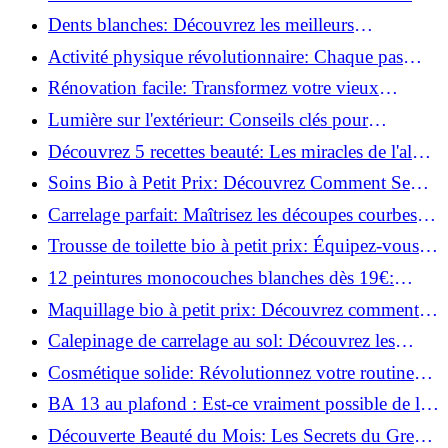
des huiles essentielles!
Dents blanches: Découvrez les meilleurs
ingrédients naturels!
Activité physique révolutionnaire: Chaque pas
compte pour votre santé!
Rénovation facile: Transformez votre vieux
parquet irrégulier en un clin d'œil!
Lumière sur l'extérieur: Conseils clés pour
concevoir et installer votre éclairage!
Découvrez 5 recettes beauté: Les miracles de l'aloe
vera pour votre peau!
Soins Bio à Petit Prix: Découvrez Comment Se
Chouchouter Pour Moins de 35€!
Carrelage parfait: Maîtrisez les découpes courbes
facilement!
Trousse de toilette bio à petit prix: Équipez-vous
pour moins de 25€!
12 peintures monocouches blanches dès 19€:
Découvrez les meilleures offres!
Maquillage bio à petit prix: Découvrez comment
s'équiper pour moins de 50€!
Calepinage de carrelage au sol: Découvrez les
astuces incontournables!
Cosmétique solide: Révolutionnez votre routine
beauté pour zéro déchet!
BA 13 au plafond : Est-ce vraiment possible de les
coller ?
Découverte Beauté du Mois: Les Secrets du Green