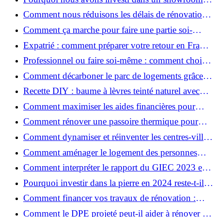
atelier et ce que cela apporte aux clients
Comment nous réduisons les délais de rénovation à
3 mois au lieu de 6?
Comment ça marche pour faire une partie soi-
même et nous confier le reste ?
Expatrié : comment préparer votre retour en France
et rénover votre bien à distance ?
Professionnel ou faire soi-même : comment choisir
pour votre rénovation ?
Comment décarboner le parc de logements grâce à
la rénovation énergétique ?
Recette DIY : baume à lèvres teinté naturel avec
SPF
Comment maximiser les aides financières pour
votre rénovation ?
Comment rénover une passoire thermique pour
une maison durable ?
Comment dynamiser et réinventer les centres-villes
avec Action Cœur de Ville ?
Comment aménager le logement des personnes
âgées et obtenir des aides financières ?
Comment interpréter le rapport du GIEC 2023 et
en retenir l'essentiel ?
Pourquoi investir dans la pierre en 2024 reste-t-il
un choix sûr ?
Comment financer vos travaux de rénovation :
aides, prêts et solutions pratiques ?
Comment le DPE projeté peut-il aider à rénover et