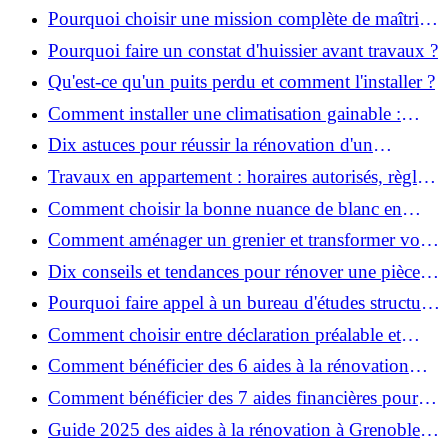
projet ?
Pourquoi choisir une mission complète de maîtrise
d’œuvre pour réussir vos projets?
Pourquoi faire un constat d'huissier avant travaux ?
Qu'est-ce qu'un puits perdu et comment l'installer ?
Comment installer une climatisation gainable :
coût, étapes et conseils ?
Dix astuces pour réussir la rénovation d'un
appartement
Travaux en appartement : horaires autorisés, règles
et bonnes pratiques
Comment choisir la bonne nuance de blanc en
décoration et éviter les pièges ?
Comment aménager un grenier et transformer vos
combles en espace habitable ?
Dix conseils et tendances pour rénover une pièce
de la maison
Pourquoi faire appel à un bureau d'études structure
pour garantir la sécurité de vos rénovations ?
Comment choisir entre déclaration préalable et
permis de construire pour vos travaux ?
Comment bénéficier des 6 aides à la rénovation
énergétique à Grenoble ?
Comment bénéficier des 7 aides financières pour la
rénovation énergétique à Voiron ?
Guide 2025 des aides à la rénovation à Grenoble et