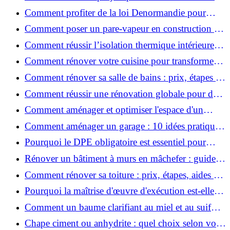
valoriser votre bien ?
Comment profiter de la loi Denormandie pour
investir dans l'ancien et défiscaliser ?
Comment poser un pare-vapeur en construction et
rénovation : rôle et erreurs à éviter?
Comment réussir l’isolation thermique intérieure
pour une maison économe en énergie ?
Comment rénover votre cuisine pour transformer
votre espace de vie ?
Comment rénover sa salle de bains : prix, étapes et
astuces ?
Comment réussir une rénovation globale pour des
économies et un confort durables?
Comment aménager et optimiser l'espace d'un
studio : 10 astuces pratiques ?
Comment aménager un garage : 10 idées pratiques
et efficaces ?
Pourquoi le DPE obligatoire est essentiel pour
vendre ou louer un bien ?
Rénover un bâtiment à murs en mâchefer : guide
pratique et solutions
Comment rénover sa toiture : prix, étapes, aides et
réglementation ?
Pourquoi la maîtrise d'œuvre d'exécution est-elle
indispensable pour vos chantiers ?
Comment un baume clarifiant au miel et au suif
peut-il purifier la peau ?
Chape ciment ou anhydrite : quel choix selon votre