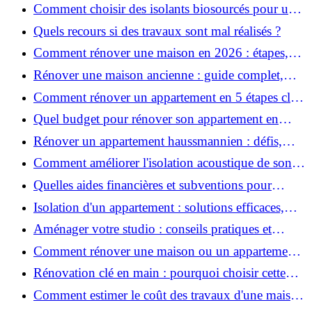
Voiron : MaPrimeRénov’, CEE, aides locales
Comment choisir des isolants biosourcés pour une
rénovation écologique ?
Quels recours si des travaux sont mal réalisés ?
Comment rénover une maison en 2026 : étapes,
coûts et conseils ?
Rénover une maison ancienne : guide complet,
étapes, budget et astuces
Comment rénover un appartement en 5 étapes clés
?
Quel budget pour rénover son appartement en
2026 ?
Rénover un appartement haussmannien : défis,
conseils pratiques et estimation des prix
Comment améliorer l'isolation acoustique de son
appartement ?
Quelles aides financières et subventions pour
rénover votre appartement en 2026 ?
Isolation d'un appartement : solutions efficaces,
prix et conseils
Aménager votre studio : conseils pratiques et
erreurs à éviter
Comment rénover une maison ou un appartement
avec 50 000 € : budget, étapes et astuces ?
Rénovation clé en main : pourquoi choisir cette
solution et à quoi faire attention ?
Comment estimer le coût des travaux d'une maison
?