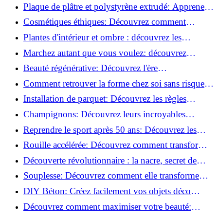
vertus du raisin!
Plaque de plâtre et polystyrène extrudé: Apprenez
à les coller efficacement!
Cosmétiques éthiques: Découvrez comment
transformer votre routine beauté!
Plantes d'intérieur et ombre : découvrez les
meilleures pour votre maison !
Marchez autant que vous voulez: découvrez
pourquoi c'est bénéfique!
Beauté régénérative: Découvrez l'ère
révolutionnaire de la cosmétique verte!
Comment retrouver la forme chez soi sans risque
de blessure: Techniques et conseils sûrs!
Installation de parquet: Découvrez les règles
essentielles à respecter!
Champignons: Découvrez leurs incroyables
pouvoirs antioxydants!
Reprendre le sport après 50 ans: Découvrez les
meilleures méthodes!
Rouille accélérée: Découvrez comment transformer
la corrosion en déco tendance!
Découverte révolutionnaire : la nacre, secret de
régénération inouï !
Souplesse: Découvrez comment elle transforme
votre performance sportive!
DIY Béton: Créez facilement vos objets déco
tendance!
Découvrez comment maximiser votre beauté:
Astuces et secrets révélés!