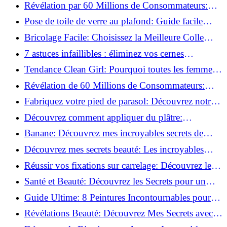
tuyaux apparents!
Révélation par 60 Millions de Consommateurs:
Découvrez le sérum anti-rides numéro un!
Pose de toile de verre au plafond: Guide facile
pour débutants!
Bricolage Facile: Choisissez la Meilleure Colle
pour Chaque Matériau!
7 astuces infaillibles : éliminez vos cernes
rapidement !
Tendance Clean Girl: Pourquoi toutes les femmes
l'adoptent?
Révélation de 60 Millions de Consommateurs:
Découvrez le meilleur fond de teint pour votre
Fabriquez votre pied de parasol: Découvrez notre
peau!
tutoriel facile !
Découvrez comment appliquer du plâtre:
Techniques pour un mur intérieur parfait!
Banane: Découvrez mes incroyables secrets de
beauté!
Découvrez mes secrets beauté: Les incroyables
vertus du curcuma!
Réussir vos fixations sur carrelage: Découvrez les
astuces infaillibles !
Santé et Beauté: Découvrez les Secrets pour un
Bien-être Optimal!
Guide Ultime: 8 Peintures Incontournables pour
Bois Extérieurs!
Révélations Beauté: Découvrez Mes Secrets avec le
Thé Vert Matcha!