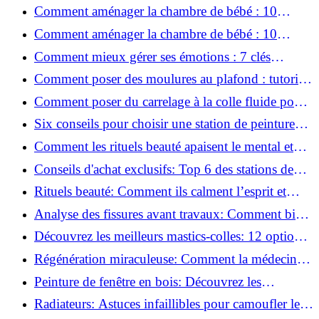
hyaluronique et niacinamide ?
Comment aménager la chambre de bébé : 10
conseils sécurité, déco et rangement
Comment aménager la chambre de bébé : 10
conseils sécurité, déco et rangement
Comment mieux gérer ses émotions : 7 clés
pratiques
Comment poser des moulures au plafond : tutoriel
vidéo pas à pas ?
Comment poser du carrelage à la colle fluide pour
un rendu professionnel ?
Six conseils pour choisir une station de peinture
basse pression
Comment les rituels beauté apaisent le mental et
créent des moments pour soi ?
Conseils d'achat exclusifs: Top 6 des stations de
peinture basse pression incontournables!
Rituels beauté: Comment ils calment l’esprit et
chouchoutent votre âme!
Analyse des fissures avant travaux: Comment bien
préparer vos surfaces!
Découvrez les meilleurs mastics-colles: 12 options
dès 6,70 €!
Régénération miraculeuse: Comment la médecine
régénérative peut restaurer votre confiance!
Peinture de fenêtre en bois: Découvrez les
techniques infaillibles pour un résultat parfait!
Radiateurs: Astuces infaillibles pour camoufler les