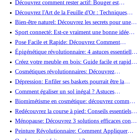
Découvrez comment rester actif: Bouger est
toujours possible!
Découvrez l'Art de la Feuille d'Or : Techniques
Incontournables pour Réussir!
Bien-être naturel: Découvrez les secrets pour une
vie saine!
Sport connecté: Est-ce vraiment une bonne idée
pour vous?
Pose Facile et Rapide: Découvrez Comment
Monter des Carreaux de Béton Cellulaire!
Épigénétique révolutionnaire: 4 astuces essentielles
pour transformer votre bien-être!
Créez votre meuble en bois: Guide facile et rapide
pour débutants!
Cosmétiques révolutionnaires: Découvrez
comment les fermes verticales transforment la
Dépression: Enfiler ses baskets pourrait être la
beauté!
solution!
Comment égaliser un sol inégal ? Astuces
infaillibles pour réussir !
Biomimétisme en cosmétique: découvrez comment
la nature inspire l'avenir des soins beauté!
Redécouvrez la course à pied: Conseils essentiels
pour reprendre!
Ménopause: Découvrez 3 solutions efficaces contre
les bouffées de chaleur!
Peinture Révolutionnaire: Comment Appliquer
Deux Couleurs Sur Une Porte!