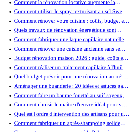
Comment la rénovation locative augmente la
rentabilité de votre parc immobilier ?
Comment utiliser le spray texturisant au sel Sweet
Salt pour des cheveux effet plage ?
Comment rénover votre cuisine : coûts, budget et
astuces bois ?
Quels travaux de rénovation énergétique sont
éligibles à MaPrimeRénov' ?
Comment fabriquer une laque capillaire naturelle
maison ?
Comment rénover une cuisine ancienne sans se
ruiner ?
Budget rénovation maison 2026 : guide, coûts et
astuces
Comment réaliser un traitement capillaire à l'huile
maison efficace ?
Quel budget prévoir pour une rénovation au m² en
2026 ?
Aménager une buanderie : 20 idées et astuces gain
de place pour un espace fonctionnel et stylé
Comment faire un baume fouetté au suif soyeux,
fait maison ?
Comment choisir le maître d'œuvre idéal pour vos
travaux de rénovation ?
Quel est l'ordre d'intervention des artisans pour une
rénovation ?
Comment fabriquer un après-shampoing solide
naturel pour cheveux ?