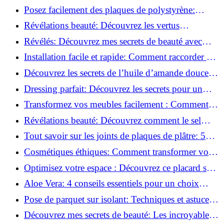
Glamour !
Posez facilement des plaques de polystyrène:
Transformez votre plafond sans effort !
Révélations beauté: Découvrez les vertus
insoupçonnées de l'huile de coco!
Révélés: Découvrez mes secrets de beauté avec
l'huile de ricin!
Installation facile et rapide: Comment raccorder un
luminaire au plafond!
Découvrez les secrets de l’huile d’amande douce :
Pourquoi vous devez l'adopter!
Dressing parfait: Découvrez les secrets pour un
rangement optimal!
Transformez vos meubles facilement : Comment
installer des roulettes en un clin d'œil !
Révélations beauté: Découvrez comment le sel
transforme votre routine!
Tout savoir sur les joints de plaques de plâtre: 5
questions clés pour comprendre les fissures!
Cosmétiques éthiques: Comment transformer votre
routine beauté!
Optimisez votre espace : Découvrez ce placard sous
rampant à portes coulissantes!
Aloe Vera: 4 conseils essentiels pour un choix
parfait!
Pose de parquet sur isolant: Techniques et astuces
pour un sol parfait!
Découvrez mes secrets de beauté: Les incroyables