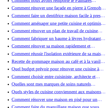
Comment nous avons remporté le Palmarès
(Ré)HABITER 2025 : les coulisses du projet primé
Comment rénover une façade en pierre à Grenoble
?
: techniques, coûts et conseils
Comment faire un dentifrice maison facile à presser
?
Comment aménager une petite cuisine et optimiser
chaque centimètre carré ?
Comment rénover un plan de travail de cuisine
facilement : guide étape par étape
Comment fabriquer un baume à lèvres hydratant et
naturel au suif ?
Comment rénover sa maison rapidement et
efficacement ?
Comment réussir l'isolation extérieure de sa maison
pour une rénovation performante et durable ?
Recette de gommage maison au café et à la vanille
pour une peau douce
Quel budget prévoir pour rénover une cuisine à
Voiron en 2026 : coûts et aides locales ?
Comment choisir entre cuisiniste, architecte et
contractant général à Voiron ?
Quelles sont mes marques de soins naturels
préférées ?
Quels styles de cuisine conviennent aux maisons et
appartements du Voironnais ?
Comment rénover une maison en pisé pour un
habitat sain et performant ?
Comment faire du maquillage maison que vous