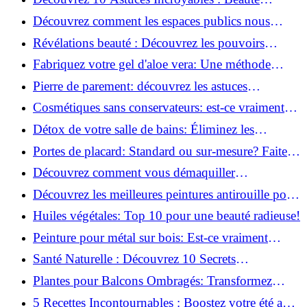
Naturelle avec le Concombre !
Découvrez comment les espaces publics nous
incitent à être plus actifs : Révélations surprenantes!
Révélations beauté : Découvrez les pouvoirs
insoupçonnés du concombre!
Fabriquez votre gel d'aloe vera: Une méthode
simple et rapide à la maison!
Pierre de parement: découvrez les astuces
infaillibles pour un nettoyage parfait!
Cosmétiques sans conservateurs: est-ce vraiment
possible?
Détox de votre salle de bains: Éliminez les
ingrédients nocifs dès maintenant!
Portes de placard: Standard ou sur-mesure? Faites
le meilleur choix!
Découvrez comment vous démaquiller
naturellement: Astuces et secrets révélés!
Découvrez les meilleures peintures antirouille pour
le fer: Top 12 analysé!
Huiles végétales: Top 10 pour une beauté radieuse!
Peinture pour métal sur bois: Est-ce vraiment
possible?
Santé Naturelle : Découvrez 10 Secrets
Incontournables pour un Bien-être Optimal!
Plantes pour Balcons Ombragés: Transformez
votre Terrasse en Oasis Verte!
5 Recettes Incontournables : Boostez votre été avec