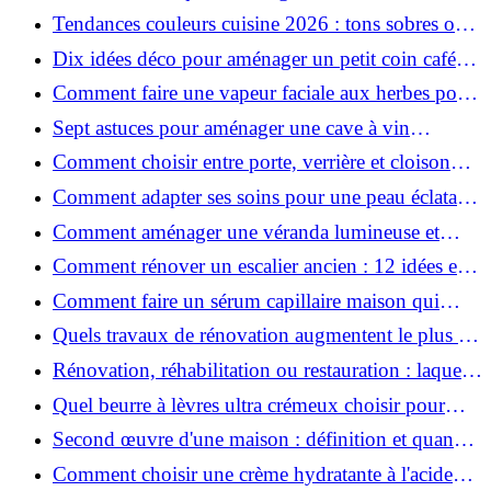
hydratant fait maison ?
Tendances couleurs cuisine 2026 : tons sobres ou
colorés, que choisir ?
Dix idées déco pour aménager un petit coin café
chez soi
Comment faire une vapeur faciale aux herbes pour
une peau plus saine et rajeunie ?
Sept astuces pour aménager une cave à vin
naturelle chez soi
Comment choisir entre porte, verrière et cloison
coulissante pour séparer vos pièces ?
Comment adapter ses soins pour une peau éclatante
en hiver ?
Comment aménager une véranda lumineuse et
conviviale : 12 idées déco
Comment rénover un escalier ancien : 12 idées et
astuces faciles pas à pas
Comment faire un sérum capillaire maison qui
stimule réellement la pousse des cheveux ?
Quels travaux de rénovation augmentent le plus la
valeur d'une maison pour la revente ?
Rénovation, réhabilitation ou restauration : laquelle
convient le mieux à mon logement ?
Quel beurre à lèvres ultra crémeux choisir pour
lèvres sèches et gercées?
Second œuvre d'une maison : définition et quand
le réaliser
Comment choisir une crème hydratante à l'acide