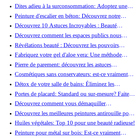
salle de bains!
Dites adieu à la surconsommation: Adoptez une
vie plus simple!
Peinture d'escalier en béton: Découvrez notre
tutoriel facile et rapide!
Découvrez 10 Astuces Incroyables : Beauté
Naturelle avec le Concombre !
Découvrez comment les espaces publics nous
incitent à être plus actifs : Révélations surprenantes!
Révélations beauté : Découvrez les pouvoirs
insoupçonnés du concombre!
Fabriquez votre gel d'aloe vera: Une méthode
simple et rapide à la maison!
Pierre de parement: découvrez les astuces
infaillibles pour un nettoyage parfait!
Cosmétiques sans conservateurs: est-ce vraiment
possible?
Détox de votre salle de bains: Éliminez les
ingrédients nocifs dès maintenant!
Portes de placard: Standard ou sur-mesure? Faites
le meilleur choix!
Découvrez comment vous démaquiller
naturellement: Astuces et secrets révélés!
Découvrez les meilleures peintures antirouille pour
le fer: Top 12 analysé!
Huiles végétales: Top 10 pour une beauté radieuse!
Peinture pour métal sur bois: Est-ce vraiment