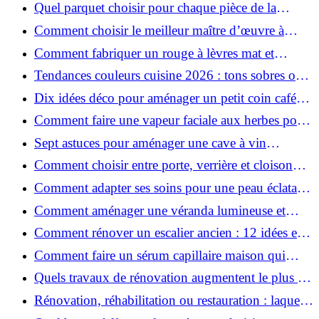
Quel parquet choisir pour chaque pièce de la
maison ?
Comment choisir le meilleur maître d’œuvre à
Grenoble en 2026 ?
Comment fabriquer un rouge à lèvres mat et
hydratant fait maison ?
Tendances couleurs cuisine 2026 : tons sobres ou
colorés, que choisir ?
Dix idées déco pour aménager un petit coin café
chez soi
Comment faire une vapeur faciale aux herbes pour
une peau plus saine et rajeunie ?
Sept astuces pour aménager une cave à vin
naturelle chez soi
Comment choisir entre porte, verrière et cloison
coulissante pour séparer vos pièces ?
Comment adapter ses soins pour une peau éclatante
en hiver ?
Comment aménager une véranda lumineuse et
conviviale : 12 idées déco
Comment rénover un escalier ancien : 12 idées et
astuces faciles pas à pas
Comment faire un sérum capillaire maison qui
stimule réellement la pousse des cheveux ?
Quels travaux de rénovation augmentent le plus la
valeur d'une maison pour la revente ?
Rénovation, réhabilitation ou restauration : laquelle
convient le mieux à mon logement ?