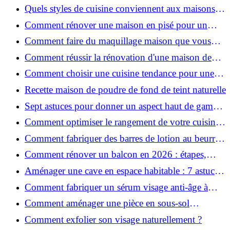
préférées ?
Quels styles de cuisine conviennent aux maisons et
appartements du Voironnais ?
Comment rénover une maison en pisé pour un
habitat sain et performant ?
Comment faire du maquillage maison que vous
utiliserez vraiment ?
Comment réussir la rénovation d'une maison de
ville en 2026 ?
Comment choisir une cuisine tendance pour une
rénovation en 2026 ?
Recette maison de poudre de fond de teint naturelle
Sept astuces pour donner un aspect haut de gamme
à votre cuisine
Comment optimiser le rangement de votre cuisine
et gagner de la place ?
Comment fabriquer des barres de lotion au beurre
de karité ?
Comment rénover un balcon en 2026 : étapes,
budget et matériaux ?
Aménager une cave en espace habitable : 7 astuces
essentielles
Comment fabriquer un sérum visage anti-âge à
l'huile de rose musquée ?
Comment aménager une pièce en sous-sol
efficacement ?
Comment exfolier son visage naturellement ?