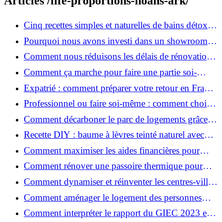
Articles /life-proportions-noahs-ark/
Cinq recettes simples et naturelles de bains détox
maison
Pourquoi nous avons investi dans un showroom-
atelier et ce que cela apporte aux clients
Comment nous réduisons les délais de rénovation à
3 mois au lieu de 6?
Comment ça marche pour faire une partie soi-
même et nous confier le reste ?
Expatrié : comment préparer votre retour en France
et rénover votre bien à distance ?
Professionnel ou faire soi-même : comment choisir
pour votre rénovation ?
Comment décarboner le parc de logements grâce à
la rénovation énergétique ?
Recette DIY : baume à lèvres teinté naturel avec
SPF
Comment maximiser les aides financières pour
votre rénovation ?
Comment rénover une passoire thermique pour
une maison durable ?
Comment dynamiser et réinventer les centres-villes
avec Action Cœur de Ville ?
Comment aménager le logement des personnes
âgées et obtenir des aides financières ?
Comment interpréter le rapport du GIEC 2023 et