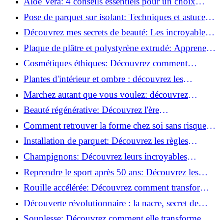
Aloe Vera: 4 conseils essentiels pour un choix
parfait!
Pose de parquet sur isolant: Techniques et astuces
pour un sol parfait!
Découvrez mes secrets de beauté: Les incroyables
vertus du raisin!
Plaque de plâtre et polystyrène extrudé: Apprenez
à les coller efficacement!
Cosmétiques éthiques: Découvrez comment
transformer votre routine beauté!
Plantes d'intérieur et ombre : découvrez les
meilleures pour votre maison !
Marchez autant que vous voulez: découvrez
pourquoi c'est bénéfique!
Beauté régénérative: Découvrez l'ère
révolutionnaire de la cosmétique verte!
Comment retrouver la forme chez soi sans risque
de blessure: Techniques et conseils sûrs!
Installation de parquet: Découvrez les règles
essentielles à respecter!
Champignons: Découvrez leurs incroyables
pouvoirs antioxydants!
Reprendre le sport après 50 ans: Découvrez les
meilleures méthodes!
Rouille accélérée: Découvrez comment transformer
la corrosion en déco tendance!
Découverte révolutionnaire : la nacre, secret de
régénération inouï !
Souplesse: Découvrez comment elle transforme