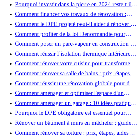
en retenir l'essentiel ?
Pourquoi investir dans la pierre en 2024 reste-t-il
un choix sûr ?
Comment financer vos travaux de rénovation :
aides, prêts et solutions pratiques ?
Comment le DPE projeté peut-il aider à rénover et
valoriser votre bien ?
Comment profiter de la loi Denormandie pour
investir dans l'ancien et défiscaliser ?
Comment poser un pare-vapeur en construction et
rénovation : rôle et erreurs à éviter?
Comment réussir l’isolation thermique intérieure
pour une maison économe en énergie ?
Comment rénover votre cuisine pour transformer
votre espace de vie ?
Comment rénover sa salle de bains : prix, étapes et
astuces ?
Comment réussir une rénovation globale pour des
économies et un confort durables?
Comment aménager et optimiser l'espace d'un
studio : 10 astuces pratiques ?
Comment aménager un garage : 10 idées pratiques
et efficaces ?
Pourquoi le DPE obligatoire est essentiel pour
vendre ou louer un bien ?
Rénover un bâtiment à murs en mâchefer : guide
pratique et solutions
Comment rénover sa toiture : prix, étapes, aides et
réglementation ?