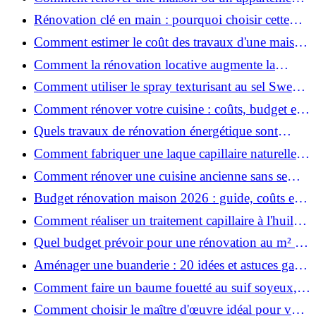
avec 50 000 € : budget, étapes et astuces ?
Rénovation clé en main : pourquoi choisir cette
solution et à quoi faire attention ?
Comment estimer le coût des travaux d'une maison
?
Comment la rénovation locative augmente la
rentabilité de votre parc immobilier ?
Comment utiliser le spray texturisant au sel Sweet
Salt pour des cheveux effet plage ?
Comment rénover votre cuisine : coûts, budget et
astuces bois ?
Quels travaux de rénovation énergétique sont
éligibles à MaPrimeRénov' ?
Comment fabriquer une laque capillaire naturelle
maison ?
Comment rénover une cuisine ancienne sans se
ruiner ?
Budget rénovation maison 2026 : guide, coûts et
astuces
Comment réaliser un traitement capillaire à l'huile
maison efficace ?
Quel budget prévoir pour une rénovation au m² en
2026 ?
Aménager une buanderie : 20 idées et astuces gain
de place pour un espace fonctionnel et stylé
Comment faire un baume fouetté au suif soyeux,
fait maison ?
Comment choisir le maître d'œuvre idéal pour vos