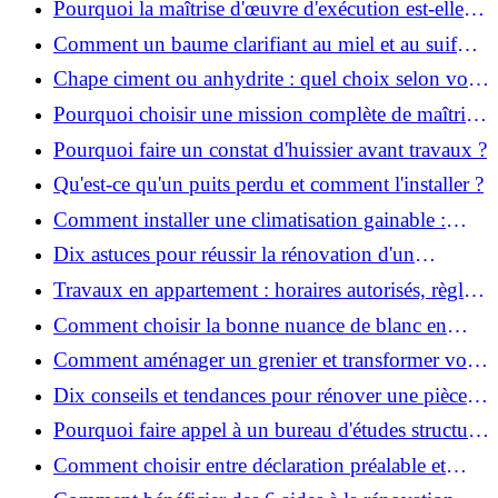
Pourquoi la maîtrise d'œuvre d'exécution est-elle
indispensable pour vos chantiers ?
Comment un baume clarifiant au miel et au suif
peut-il purifier la peau ?
Chape ciment ou anhydrite : quel choix selon votre
projet ?
Pourquoi choisir une mission complète de maîtrise
d’œuvre pour réussir vos projets?
Pourquoi faire un constat d'huissier avant travaux ?
Qu'est-ce qu'un puits perdu et comment l'installer ?
Comment installer une climatisation gainable :
coût, étapes et conseils ?
Dix astuces pour réussir la rénovation d'un
appartement
Travaux en appartement : horaires autorisés, règles
et bonnes pratiques
Comment choisir la bonne nuance de blanc en
décoration et éviter les pièges ?
Comment aménager un grenier et transformer vos
combles en espace habitable ?
Dix conseils et tendances pour rénover une pièce
de la maison
Pourquoi faire appel à un bureau d'études structure
pour garantir la sécurité de vos rénovations ?
Comment choisir entre déclaration préalable et
permis de construire pour vos travaux ?