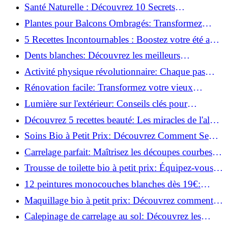
possible?
Santé Naturelle : Découvrez 10 Secrets
Incontournables pour un Bien-être Optimal!
Plantes pour Balcons Ombragés: Transformez
votre Terrasse en Oasis Verte!
5 Recettes Incontournables : Boostez votre été avec
des huiles essentielles!
Dents blanches: Découvrez les meilleurs
ingrédients naturels!
Activité physique révolutionnaire: Chaque pas
compte pour votre santé!
Rénovation facile: Transformez votre vieux
parquet irrégulier en un clin d'œil!
Lumière sur l'extérieur: Conseils clés pour
concevoir et installer votre éclairage!
Découvrez 5 recettes beauté: Les miracles de l'aloe
vera pour votre peau!
Soins Bio à Petit Prix: Découvrez Comment Se
Chouchouter Pour Moins de 35€!
Carrelage parfait: Maîtrisez les découpes courbes
facilement!
Trousse de toilette bio à petit prix: Équipez-vous
pour moins de 25€!
12 peintures monocouches blanches dès 19€:
Découvrez les meilleures offres!
Maquillage bio à petit prix: Découvrez comment
s'équiper pour moins de 50€!
Calepinage de carrelage au sol: Découvrez les
astuces incontournables!