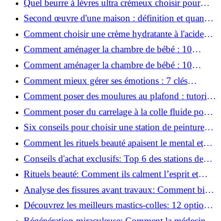
Quel beurre à lèvres ultra crémeux choisir pour
lèvres sèches et gercées?
Second œuvre d'une maison : définition et quand
le réaliser
Comment choisir une crème hydratante à l'acide
hyaluronique et niacinamide ?
Comment aménager la chambre de bébé : 10
conseils sécurité, déco et rangement
Comment aménager la chambre de bébé : 10
conseils sécurité, déco et rangement
Comment mieux gérer ses émotions : 7 clés
pratiques
Comment poser des moulures au plafond : tutoriel
vidéo pas à pas ?
Comment poser du carrelage à la colle fluide pour
un rendu professionnel ?
Six conseils pour choisir une station de peinture
basse pression
Comment les rituels beauté apaisent le mental et
créent des moments pour soi ?
Conseils d'achat exclusifs: Top 6 des stations de
peinture basse pression incontournables!
Rituels beauté: Comment ils calment l’esprit et
chouchoutent votre âme!
Analyse des fissures avant travaux: Comment bien
préparer vos surfaces!
Découvrez les meilleurs mastics-colles: 12 options
dès 6,70 €!
Régénération miraculeuse: Comment la médecine