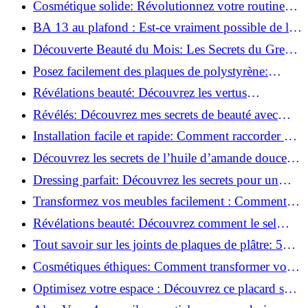
Cosmétique solide: Révolutionnez votre routine
beauté pour zéro déchet!
BA 13 au plafond : Est-ce vraiment possible de les
coller ?
Découverte Beauté du Mois: Les Secrets du Green
Glamour !
Posez facilement des plaques de polystyrène:
Transformez votre plafond sans effort !
Révélations beauté: Découvrez les vertus
insoupçonnées de l'huile de coco!
Révélés: Découvrez mes secrets de beauté avec
l'huile de ricin!
Installation facile et rapide: Comment raccorder un
luminaire au plafond!
Découvrez les secrets de l’huile d’amande douce :
Pourquoi vous devez l'adopter!
Dressing parfait: Découvrez les secrets pour un
rangement optimal!
Transformez vos meubles facilement : Comment
installer des roulettes en un clin d'œil !
Révélations beauté: Découvrez comment le sel
transforme votre routine!
Tout savoir sur les joints de plaques de plâtre: 5
questions clés pour comprendre les fissures!
Cosmétiques éthiques: Comment transformer votre
routine beauté!
Optimisez votre espace : Découvrez ce placard sous
rampant à portes coulissantes!