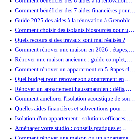
Comment bénéficier des 6 aides à la rénovation
énergétique à Grenoble ?
Comment bénéficier des 7 aides financières pour la
rénovation énergétique à Voiron ?
Guide 2025 des aides à la rénovation à Grenoble et
Voiron : MaPrimeRénov’, CEE, aides locales
Comment choisir des isolants biosourcés pour une
rénovation écologique ?
Quels recours si des travaux sont mal réalisés ?
Comment rénover une maison en 2026 : étapes,
coûts et conseils ?
Rénover une maison ancienne : guide complet,
étapes, budget et astuces
Comment rénover un appartement en 5 étapes clés
?
Quel budget pour rénover son appartement en
2026 ?
Rénover un appartement haussmannien : défis,
conseils pratiques et estimation des prix
Comment améliorer l'isolation acoustique de son
appartement ?
Quelles aides financières et subventions pour
rénover votre appartement en 2026 ?
Isolation d'un appartement : solutions efficaces,
prix et conseils
Aménager votre studio : conseils pratiques et
erreurs à éviter
Comment rénover une maison ou un appartement