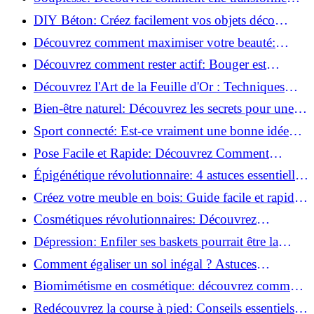
votre performance sportive!
DIY Béton: Créez facilement vos objets déco
tendance!
Découvrez comment maximiser votre beauté:
Astuces et secrets révélés!
Découvrez comment rester actif: Bouger est
toujours possible!
Découvrez l'Art de la Feuille d'Or : Techniques
Incontournables pour Réussir!
Bien-être naturel: Découvrez les secrets pour une
vie saine!
Sport connecté: Est-ce vraiment une bonne idée
pour vous?
Pose Facile et Rapide: Découvrez Comment
Monter des Carreaux de Béton Cellulaire!
Épigénétique révolutionnaire: 4 astuces essentielles
pour transformer votre bien-être!
Créez votre meuble en bois: Guide facile et rapide
pour débutants!
Cosmétiques révolutionnaires: Découvrez
comment les fermes verticales transforment la
Dépression: Enfiler ses baskets pourrait être la
beauté!
solution!
Comment égaliser un sol inégal ? Astuces
infaillibles pour réussir !
Biomimétisme en cosmétique: découvrez comment
la nature inspire l'avenir des soins beauté!
Redécouvrez la course à pied: Conseils essentiels