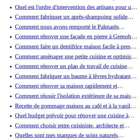
travaux de rénovation ?
Quel est l'ordre d'intervention des artisans pour une
rénovation ?
Comment fabriquer un après-shampoing solide
naturel pour cheveux ?
Comment nous avons remporté le Palmarès
(Ré)HABITER 2025 : les coulisses du projet primé
Comment rénover une façade en pierre à Grenoble
?
: techniques, coûts et conseils
Comment faire un dentifrice maison facile à presser
?
Comment aménager une petite cuisine et optimiser
chaque centimètre carré ?
Comment rénover un plan de travail de cuisine
facilement : guide étape par étape
Comment fabriquer un baume à lèvres hydratant et
naturel au suif ?
Comment rénover sa maison rapidement et
efficacement ?
Comment réussir l'isolation extérieure de sa maison
pour une rénovation performante et durable ?
Recette de gommage maison au café et à la vanille
pour une peau douce
Quel budget prévoir pour rénover une cuisine à
Voiron en 2026 : coûts et aides locales ?
Comment choisir entre cuisiniste, architecte et
contractant général à Voiron ?
Quelles sont mes marques de soins naturels