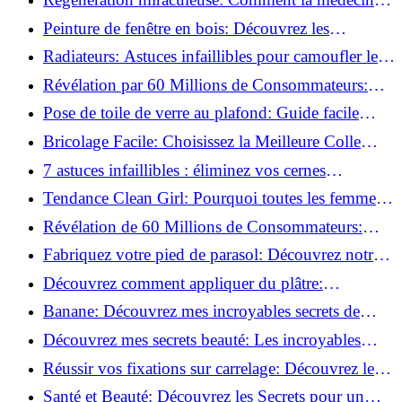
régénérative peut restaurer votre confiance!
Peinture de fenêtre en bois: Découvrez les
techniques infaillibles pour un résultat parfait!
Radiateurs: Astuces infaillibles pour camoufler les
tuyaux apparents!
Révélation par 60 Millions de Consommateurs:
Découvrez le sérum anti-rides numéro un!
Pose de toile de verre au plafond: Guide facile
pour débutants!
Bricolage Facile: Choisissez la Meilleure Colle
pour Chaque Matériau!
7 astuces infaillibles : éliminez vos cernes
rapidement !
Tendance Clean Girl: Pourquoi toutes les femmes
l'adoptent?
Révélation de 60 Millions de Consommateurs:
Découvrez le meilleur fond de teint pour votre
Fabriquez votre pied de parasol: Découvrez notre
peau!
tutoriel facile !
Découvrez comment appliquer du plâtre:
Techniques pour un mur intérieur parfait!
Banane: Découvrez mes incroyables secrets de
beauté!
Découvrez mes secrets beauté: Les incroyables
vertus du curcuma!
Réussir vos fixations sur carrelage: Découvrez les
astuces infaillibles !
Santé et Beauté: Découvrez les Secrets pour un