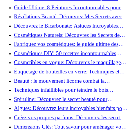
Bien-être Optimal!
Guide Ultime: 8 Peintures Incontournables pour
Bois Extérieurs!
Révélations Beauté: Découvrez Mes Secrets avec le
Thé Vert Matcha!
Découvrez le Bicarbonate: Astuces Incroyables
pour Votre Quotidien!
Cosmétiques Naturels: Découvrez les Secrets de
Beauté Éco-responsables!
Fabriquez vos cosmétiques: le guide ultime des
produits de beauté maison!
Cosmétiques DIY: 50 recettes incontournables
pour sublimer votre beauté naturelle!
Cosmetibles en vogue: Découvrez le maquillage
100% comestible!
Étiquetage de bouteilles en verre: Techniques et
astuces incontournables!
Beauté : le mouvement licorne combat la
surconsommation !
Techniques infaillibles pour teindre le bois
naturellement: Découvrez comment!
Spiruline: Découvrez le secret beauté pour
revitaliser les peaux fatiguées!
Algues: Découvrez leurs incroyables bienfaits pour
la santé et la beauté!
Créez vos propres parfums: Découvrez les secrets
de la fabrication artisanale!
Dimensions Clés: Tout savoir pour aménager votre