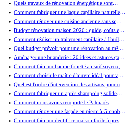
astuces bois ?
Quels travaux de rénovation énergétique sont
éligibles à MaPrimeRénov' ?
Comment fabriquer une laque capillaire naturelle
maison ?
Comment rénover une cuisine ancienne sans se
ruiner ?
Budget rénovation maison 2026 : guide, coûts et
astuces
Comment réaliser un traitement capillaire à l'huile
maison efficace ?
Quel budget prévoir pour une rénovation au m² en
2026 ?
Aménager une buanderie : 20 idées et astuces gain
de place pour un espace fonctionnel et stylé
Comment faire un baume fouetté au suif soyeux,
fait maison ?
Comment choisir le maître d'œuvre idéal pour vos
travaux de rénovation ?
Quel est l'ordre d'intervention des artisans pour une
rénovation ?
Comment fabriquer un après-shampoing solide
naturel pour cheveux ?
Comment nous avons remporté le Palmarès
(Ré)HABITER 2025 : les coulisses du projet primé
Comment rénover une façade en pierre à Grenoble
?
: techniques, coûts et conseils
Comment faire un dentifrice maison facile à presser
?