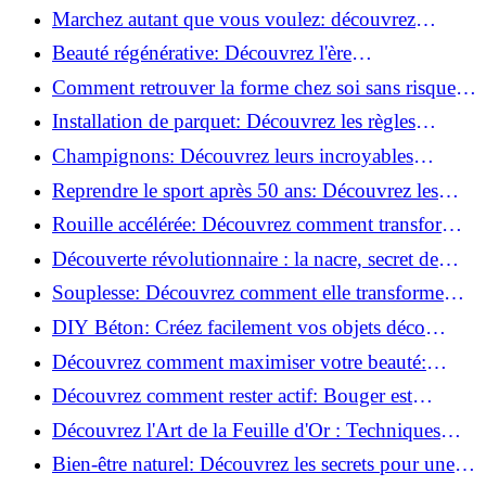
meilleures pour votre maison !
Marchez autant que vous voulez: découvrez
pourquoi c'est bénéfique!
Beauté régénérative: Découvrez l'ère
révolutionnaire de la cosmétique verte!
Comment retrouver la forme chez soi sans risque
de blessure: Techniques et conseils sûrs!
Installation de parquet: Découvrez les règles
essentielles à respecter!
Champignons: Découvrez leurs incroyables
pouvoirs antioxydants!
Reprendre le sport après 50 ans: Découvrez les
meilleures méthodes!
Rouille accélérée: Découvrez comment transformer
la corrosion en déco tendance!
Découverte révolutionnaire : la nacre, secret de
régénération inouï !
Souplesse: Découvrez comment elle transforme
votre performance sportive!
DIY Béton: Créez facilement vos objets déco
tendance!
Découvrez comment maximiser votre beauté:
Astuces et secrets révélés!
Découvrez comment rester actif: Bouger est
toujours possible!
Découvrez l'Art de la Feuille d'Or : Techniques
Incontournables pour Réussir!
Bien-être naturel: Découvrez les secrets pour une