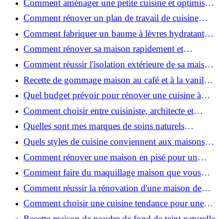
Comment aménager une petite cuisine et optimiser
chaque centimètre carré ?
Comment rénover un plan de travail de cuisine
facilement : guide étape par étape
Comment fabriquer un baume à lèvres hydratant et
naturel au suif ?
Comment rénover sa maison rapidement et
efficacement ?
Comment réussir l'isolation extérieure de sa maison
pour une rénovation performante et durable ?
Recette de gommage maison au café et à la vanille
pour une peau douce
Quel budget prévoir pour rénover une cuisine à
Voiron en 2026 : coûts et aides locales ?
Comment choisir entre cuisiniste, architecte et
contractant général à Voiron ?
Quelles sont mes marques de soins naturels
préférées ?
Quels styles de cuisine conviennent aux maisons et
appartements du Voironnais ?
Comment rénover une maison en pisé pour un
habitat sain et performant ?
Comment faire du maquillage maison que vous
utiliserez vraiment ?
Comment réussir la rénovation d'une maison de
ville en 2026 ?
Comment choisir une cuisine tendance pour une
rénovation en 2026 ?
Recette maison de poudre de fond de teint naturelle