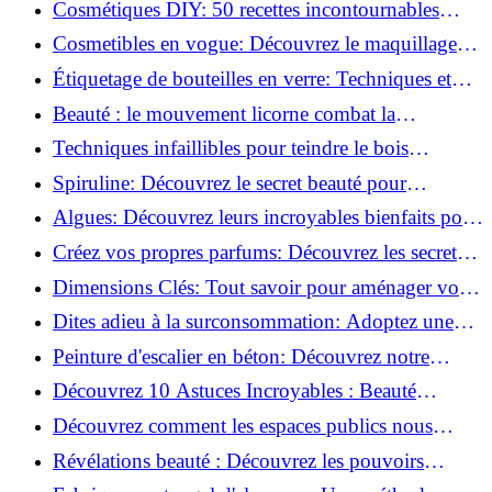
Cosmétiques DIY: 50 recettes incontournables
pour sublimer votre beauté naturelle!
Cosmetibles en vogue: Découvrez le maquillage
100% comestible!
Étiquetage de bouteilles en verre: Techniques et
astuces incontournables!
Beauté : le mouvement licorne combat la
surconsommation !
Techniques infaillibles pour teindre le bois
naturellement: Découvrez comment!
Spiruline: Découvrez le secret beauté pour
revitaliser les peaux fatiguées!
Algues: Découvrez leurs incroyables bienfaits pour
la santé et la beauté!
Créez vos propres parfums: Découvrez les secrets
de la fabrication artisanale!
Dimensions Clés: Tout savoir pour aménager votre
salle de bains!
Dites adieu à la surconsommation: Adoptez une
vie plus simple!
Peinture d'escalier en béton: Découvrez notre
tutoriel facile et rapide!
Découvrez 10 Astuces Incroyables : Beauté
Naturelle avec le Concombre !
Découvrez comment les espaces publics nous
incitent à être plus actifs : Révélations surprenantes!
Révélations beauté : Découvrez les pouvoirs
insoupçonnés du concombre!