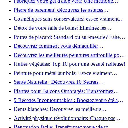
Fabriquez votre gel d'aloe vera: Une méthode
simple et rapide à la maison!
Pierre de parement: découvrez les astuces
infaillibles pour un nettoyage parfait!
Cosmétiques sans conservateurs: est-ce vraiment
possible?
Détox de votre salle de bains: Éliminez les
ingrédients nocifs dès maintenant!
Portes de placard: Standard ou sur-mesure? Faites
le meilleur choix!
Découvrez comment vous démaquiller
naturellement: Astuces et secrets révélés!
Découvrez les meilleures peintures antirouille pour
le fer: Top 12 analysé!
Huiles végétales: Top 10 pour une beauté radieuse!
Peinture pour métal sur bois: Est-ce vraiment
possible?
Santé Naturelle : Découvrez 10 Secrets
Incontournables pour un Bien-être Optimal!
Plantes pour Balcons Ombragés: Transformez
votre Terrasse en Oasis Verte!
5 Recettes Incontournables : Boostez votre été avec
des huiles essentielles!
Dents blanches: Découvrez les meilleurs
ingrédients naturels!
Activité physique révolutionnaire: Chaque pas
compte pour votre santé!
Rénovation facile: Transformez votre vieux