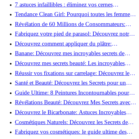
pour Chaque Matériau!
7 astuces infaillibles : éliminez vos cernes
rapidement !
Tendance Clean Girl: Pourquoi toutes les femmes
l'adoptent?
Révélation de 60 Millions de Consommateurs:
Découvrez le meilleur fond de teint pour votre
Fabriquez votre pied de parasol: Découvrez notre
peau!
tutoriel facile !
Découvrez comment appliquer du plâtre:
Techniques pour un mur intérieur parfait!
Banane: Découvrez mes incroyables secrets de
beauté!
Découvrez mes secrets beauté: Les incroyables
vertus du curcuma!
Réussir vos fixations sur carrelage: Découvrez les
astuces infaillibles !
Santé et Beauté: Découvrez les Secrets pour un
Bien-être Optimal!
Guide Ultime: 8 Peintures Incontournables pour
Bois Extérieurs!
Révélations Beauté: Découvrez Mes Secrets avec le
Thé Vert Matcha!
Découvrez le Bicarbonate: Astuces Incroyables
pour Votre Quotidien!
Cosmétiques Naturels: Découvrez les Secrets de
Beauté Éco-responsables!
Fabriquez vos cosmétiques: le guide ultime des
produits de beauté maison!