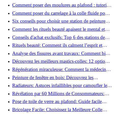
pratiques
Comment poser des moulures au plafond : tutoriel
vidéo pas à pas ?
Comment poser du carrelage à la colle fluide pour
un rendu professionnel ?
Six conseils pour choisir une station de peinture
basse pression
Comment les rituels beauté apaisent le mental et
créent des moments pour soi ?
Conseils d'achat exclusifs: Top 6 des stations de
peinture basse pression incontournables!
Rituels beauté: Comment ils calment l’esprit et
chouchoutent votre âme!
Analyse des fissures avant travaux: Comment bien
préparer vos surfaces!
Découvrez les meilleurs mastics-colles: 12 options
dès 6,70 €!
Régénération miraculeuse: Comment la médecine
régénérative peut restaurer votre confiance!
Peinture de fenêtre en bois: Découvrez les
techniques infaillibles pour un résultat parfait!
Radiateurs: Astuces infaillibles pour camoufler les
tuyaux apparents!
Révélation par 60 Millions de Consommateurs:
Découvrez le sérum anti-rides numéro un!
Pose de toile de verre au plafond: Guide facile
pour débutants!
Bricolage Facile: Choisissez la Meilleure Colle