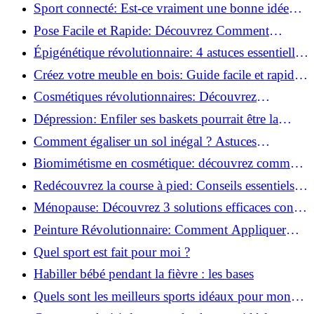
vie saine!
Sport connecté: Est-ce vraiment une bonne idée
pour vous?
Pose Facile et Rapide: Découvrez Comment
Monter des Carreaux de Béton Cellulaire!
Épigénétique révolutionnaire: 4 astuces essentielles
pour transformer votre bien-être!
Créez votre meuble en bois: Guide facile et rapide
pour débutants!
Cosmétiques révolutionnaires: Découvrez
comment les fermes verticales transforment la
Dépression: Enfiler ses baskets pourrait être la
beauté!
solution!
Comment égaliser un sol inégal ? Astuces
infaillibles pour réussir !
Biomimétisme en cosmétique: découvrez comment
la nature inspire l'avenir des soins beauté!
Redécouvrez la course à pied: Conseils essentiels
pour reprendre!
Ménopause: Découvrez 3 solutions efficaces contre
les bouffées de chaleur!
Peinture Révolutionnaire: Comment Appliquer
Deux Couleurs Sur Une Porte!
Quel sport est fait pour moi ?
Habiller bébé pendant la fièvre : les bases
Quels sont les meilleurs sports idéaux pour mon
enfant ?