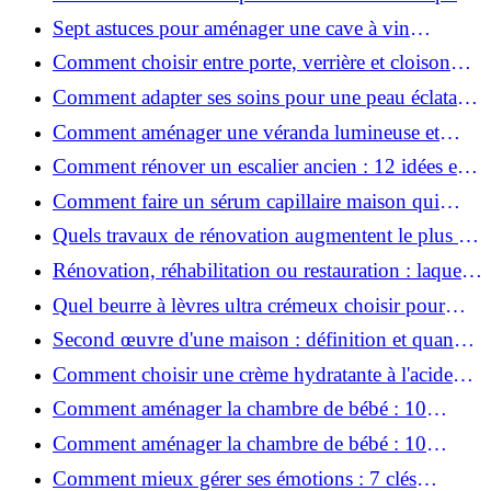
une peau plus saine et rajeunie ?
Sept astuces pour aménager une cave à vin
naturelle chez soi
Comment choisir entre porte, verrière et cloison
coulissante pour séparer vos pièces ?
Comment adapter ses soins pour une peau éclatante
en hiver ?
Comment aménager une véranda lumineuse et
conviviale : 12 idées déco
Comment rénover un escalier ancien : 12 idées et
astuces faciles pas à pas
Comment faire un sérum capillaire maison qui
stimule réellement la pousse des cheveux ?
Quels travaux de rénovation augmentent le plus la
valeur d'une maison pour la revente ?
Rénovation, réhabilitation ou restauration : laquelle
convient le mieux à mon logement ?
Quel beurre à lèvres ultra crémeux choisir pour
lèvres sèches et gercées?
Second œuvre d'une maison : définition et quand
le réaliser
Comment choisir une crème hydratante à l'acide
hyaluronique et niacinamide ?
Comment aménager la chambre de bébé : 10
conseils sécurité, déco et rangement
Comment aménager la chambre de bébé : 10
conseils sécurité, déco et rangement
Comment mieux gérer ses émotions : 7 clés