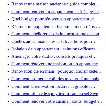
coûts et conseils ?
Rénover une maison ancienne : guide complet,
étapes, budget et astuces
Comment rénover un appartement en 5 étapes clés
?
Quel budget pour rénover son appartement en
2026 ?
Rénover un appartement haussmannien : défis,
conseils pratiques et estimation des prix
Comment améliorer l'isolation acoustique de son
appartement ?
Quelles aides financières et subventions pour
rénover votre appartement en 2026 ?
Isolation d'un appartement : solutions efficaces,
prix et conseils
Aménager votre studio : conseils pratiques et
erreurs à éviter
Comment rénover une maison ou un appartement
avec 50 000 € : budget, étapes et astuces ?
Rénovation clé en main : pourquoi choisir cette
solution et à quoi faire attention ?
Comment estimer le coût des travaux d'une maison
?
Comment la rénovation locative augmente la
rentabilité de votre parc immobilier ?
Comment utiliser le spray texturisant au sel Sweet
Salt pour des cheveux effet plage ?
Comment rénover votre cuisine : coûts, budget et