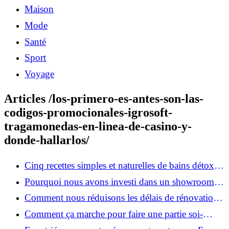
Maison
Mode
Santé
Sport
Voyage
Articles /los-primero-es-antes-son-las-
codigos-promocionales-igrosoft-
tragamonedas-en-linea-de-casino-y-
donde-hallarlos/
Cinq recettes simples et naturelles de bains détox
maison
Pourquoi nous avons investi dans un showroom-
atelier et ce que cela apporte aux clients
Comment nous réduisons les délais de rénovation à
3 mois au lieu de 6?
Comment ça marche pour faire une partie soi-
même et nous confier le reste ?