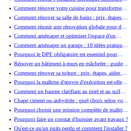
pour une maison économe en énergie ?
Comment rénover votre cuisine pour transformer
votre espace de vie ?
Comment rénover sa salle de bains : prix, étapes et
astuces ?
Comment réussir une rénovation globale pour des
économies et un confort durables?
Comment aménager et optimiser l'espace d'un
studio : 10 astuces pratiques ?
Comment aménager un garage : 10 idées pratiques
et efficaces ?
Pourquoi le DPE obligatoire est essentiel pour
vendre ou louer un bien ?
Rénover un bâtiment à murs en mâchefer : guide
pratique et solutions
Comment rénover sa toiture : prix, étapes, aides et
réglementation ?
Pourquoi la maîtrise d'œuvre d'exécution est-elle
indispensable pour vos chantiers ?
Comment un baume clarifiant au miel et au suif
peut-il purifier la peau ?
Chape ciment ou anhydrite : quel choix selon votre
projet ?
Pourquoi choisir une mission complète de maîtrise
d’œuvre pour réussir vos projets?
Pourquoi faire un constat d'huissier avant travaux ?
Qu'est-ce qu'un puits perdu et comment l'installer ?