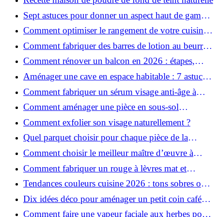
Sept astuces pour donner un aspect haut de gamme
à votre cuisine
Comment optimiser le rangement de votre cuisine
et gagner de la place ?
Comment fabriquer des barres de lotion au beurre
de karité ?
Comment rénover un balcon en 2026 : étapes,
budget et matériaux ?
Aménager une cave en espace habitable : 7 astuces
essentielles
Comment fabriquer un sérum visage anti-âge à
l'huile de rose musquée ?
Comment aménager une pièce en sous-sol
efficacement ?
Comment exfolier son visage naturellement ?
Quel parquet choisir pour chaque pièce de la
maison ?
Comment choisir le meilleur maître d’œuvre à
Grenoble en 2026 ?
Comment fabriquer un rouge à lèvres mat et
hydratant fait maison ?
Tendances couleurs cuisine 2026 : tons sobres ou
colorés, que choisir ?
Dix idées déco pour aménager un petit coin café
chez soi
Comment faire une vapeur faciale aux herbes pour