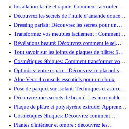
l'huile de ricin!
Installation facile et rapide: Comment raccorder un
luminaire au plafond!
Découvrez les secrets de l’huile d’amande douce :
Pourquoi vous devez l'adopter!
Dressing parfait: Découvrez les secrets pour un
rangement optimal!
Transformez vos meubles facilement : Comment
installer des roulettes en un clin d'œil !
Révélations beauté: Découvrez comment le sel
transforme votre routine!
Tout savoir sur les joints de plaques de plâtre: 5
questions clés pour comprendre les fissures!
Cosmétiques éthiques: Comment transformer votre
routine beauté!
Optimisez votre espace : Découvrez ce placard sous
rampant à portes coulissantes!
Aloe Vera: 4 conseils essentiels pour un choix
parfait!
Pose de parquet sur isolant: Techniques et astuces
pour un sol parfait!
Découvrez mes secrets de beauté: Les incroyables
vertus du raisin!
Plaque de plâtre et polystyrène extrudé: Apprenez
à les coller efficacement!
Cosmétiques éthiques: Découvrez comment
transformer votre routine beauté!
Plantes d'intérieur et ombre : découvrez les