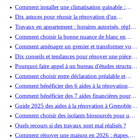
Comment installer une climatisation gainable :
coût, étapes et conseils ?
Dix astuces pour réussir la rénovation d'un
appartement
Travaux en appartement : horaires autorisés, règles
et bonnes pratiques
Comment choisir la bonne nuance de blanc en
décoration et éviter les pièges ?
Comment aménager un grenier et transformer vos
combles en espace habitable ?
Dix conseils et tendances pour rénover une pièce
de la maison
Pourquoi faire appel à un bureau d'études structure
pour garantir la sécurité de vos rénovations ?
Comment choisir entre déclaration préalable et
permis de construire pour vos travaux ?
Comment bénéficier des 6 aides à la rénovation
énergétique à Grenoble ?
Comment bénéficier des 7 aides financières pour la
rénovation énergétique à Voiron ?
Guide 2025 des aides à la rénovation à Grenoble et
Voiron : MaPrimeRénov’, CEE, aides locales
Comment choisir des isolants biosourcés pour une
rénovation écologique ?
Quels recours si des travaux sont mal réalisés ?
Comment rénover une maison en 2026 : étapes,