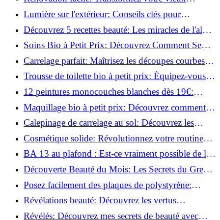
parquet irrégulier en un clin d'œil!
Lumière sur l'extérieur: Conseils clés pour
concevoir et installer votre éclairage!
Découvrez 5 recettes beauté: Les miracles de l'aloe
vera pour votre peau!
Soins Bio à Petit Prix: Découvrez Comment Se
Chouchouter Pour Moins de 35€!
Carrelage parfait: Maîtrisez les découpes courbes
facilement!
Trousse de toilette bio à petit prix: Équipez-vous
pour moins de 25€!
12 peintures monocouches blanches dès 19€:
Découvrez les meilleures offres!
Maquillage bio à petit prix: Découvrez comment
s'équiper pour moins de 50€!
Calepinage de carrelage au sol: Découvrez les
astuces incontournables!
Cosmétique solide: Révolutionnez votre routine
beauté pour zéro déchet!
BA 13 au plafond : Est-ce vraiment possible de les
coller ?
Découverte Beauté du Mois: Les Secrets du Green
Glamour !
Posez facilement des plaques de polystyrène:
Transformez votre plafond sans effort !
Révélations beauté: Découvrez les vertus
insoupçonnées de l'huile de coco!
Révélés: Découvrez mes secrets de beauté avec