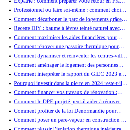
Expatrié : comment préparer votre retour en France
et rénover votre bien à distance ?
Professionnel ou faire soi-même : comment choisir
pour votre rénovation ?
Comment décarboner le parc de logements grâce à
la rénovation énergétique ?
Recette DIY : baume à lèvres teinté naturel avec
SPF
Comment maximiser les aides financières pour
votre rénovation ?
Comment rénover une passoire thermique pour
une maison durable ?
Comment dynamiser et réinventer les centres-villes
avec Action Cœur de Ville ?
Comment aménager le logement des personnes
âgées et obtenir des aides financières ?
Comment interpréter le rapport du GIEC 2023 et
en retenir l'essentiel ?
Pourquoi investir dans la pierre en 2024 reste-t-il
un choix sûr ?
Comment financer vos travaux de rénovation :
aides, prêts et solutions pratiques ?
Comment le DPE projeté peut-il aider à rénover et
valoriser votre bien ?
Comment profiter de la loi Denormandie pour
investir dans l'ancien et défiscaliser ?
Comment poser un pare-vapeur en construction et
rénovation : rôle et erreurs à éviter?
Comment réussir l’isolation thermique intérieure