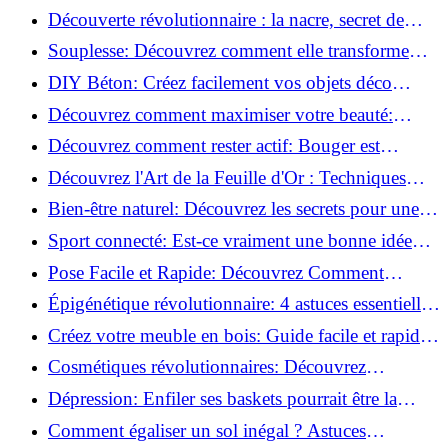
la corrosion en déco tendance!
Découverte révolutionnaire : la nacre, secret de
régénération inouï !
Souplesse: Découvrez comment elle transforme
votre performance sportive!
DIY Béton: Créez facilement vos objets déco
tendance!
Découvrez comment maximiser votre beauté:
Astuces et secrets révélés!
Découvrez comment rester actif: Bouger est
toujours possible!
Découvrez l'Art de la Feuille d'Or : Techniques
Incontournables pour Réussir!
Bien-être naturel: Découvrez les secrets pour une
vie saine!
Sport connecté: Est-ce vraiment une bonne idée
pour vous?
Pose Facile et Rapide: Découvrez Comment
Monter des Carreaux de Béton Cellulaire!
Épigénétique révolutionnaire: 4 astuces essentielles
pour transformer votre bien-être!
Créez votre meuble en bois: Guide facile et rapide
pour débutants!
Cosmétiques révolutionnaires: Découvrez
comment les fermes verticales transforment la
Dépression: Enfiler ses baskets pourrait être la
beauté!
solution!
Comment égaliser un sol inégal ? Astuces