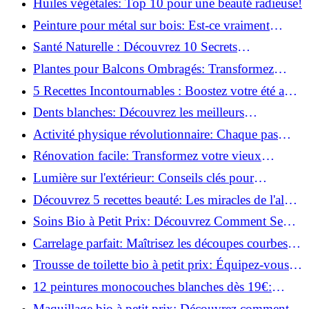
Huiles végétales: Top 10 pour une beauté radieuse!
Peinture pour métal sur bois: Est-ce vraiment
possible?
Santé Naturelle : Découvrez 10 Secrets
Incontournables pour un Bien-être Optimal!
Plantes pour Balcons Ombragés: Transformez
votre Terrasse en Oasis Verte!
5 Recettes Incontournables : Boostez votre été avec
des huiles essentielles!
Dents blanches: Découvrez les meilleurs
ingrédients naturels!
Activité physique révolutionnaire: Chaque pas
compte pour votre santé!
Rénovation facile: Transformez votre vieux
parquet irrégulier en un clin d'œil!
Lumière sur l'extérieur: Conseils clés pour
concevoir et installer votre éclairage!
Découvrez 5 recettes beauté: Les miracles de l'aloe
vera pour votre peau!
Soins Bio à Petit Prix: Découvrez Comment Se
Chouchouter Pour Moins de 35€!
Carrelage parfait: Maîtrisez les découpes courbes
facilement!
Trousse de toilette bio à petit prix: Équipez-vous
pour moins de 25€!
12 peintures monocouches blanches dès 19€:
Découvrez les meilleures offres!
Maquillage bio à petit prix: Découvrez comment