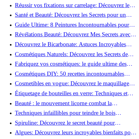
vertus du curcuma!
Réussir vos fixations sur carrelage: Découvrez les
astuces infaillibles !
Santé et Beauté: Découvrez les Secrets pour un
Bien-être Optimal!
Guide Ultime: 8 Peintures Incontournables pour
Bois Extérieurs!
Révélations Beauté: Découvrez Mes Secrets avec le
Thé Vert Matcha!
Découvrez le Bicarbonate: Astuces Incroyables
pour Votre Quotidien!
Cosmétiques Naturels: Découvrez les Secrets de
Beauté Éco-responsables!
Fabriquez vos cosmétiques: le guide ultime des
produits de beauté maison!
Cosmétiques DIY: 50 recettes incontournables
pour sublimer votre beauté naturelle!
Cosmetibles en vogue: Découvrez le maquillage
100% comestible!
Étiquetage de bouteilles en verre: Techniques et
astuces incontournables!
Beauté : le mouvement licorne combat la
surconsommation !
Techniques infaillibles pour teindre le bois
naturellement: Découvrez comment!
Spiruline: Découvrez le secret beauté pour
revitaliser les peaux fatiguées!
Algues: Découvrez leurs incroyables bienfaits pour