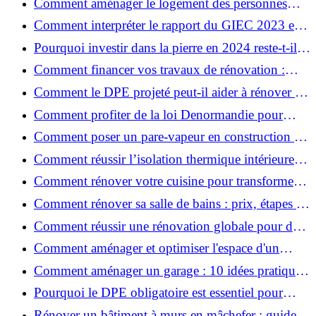
Comment aménager le logement des personnes
âgées et obtenir des aides financières ?
Comment interpréter le rapport du GIEC 2023 et
en retenir l'essentiel ?
Pourquoi investir dans la pierre en 2024 reste-t-il
un choix sûr ?
Comment financer vos travaux de rénovation :
aides, prêts et solutions pratiques ?
Comment le DPE projeté peut-il aider à rénover et
valoriser votre bien ?
Comment profiter de la loi Denormandie pour
investir dans l'ancien et défiscaliser ?
Comment poser un pare-vapeur en construction et
rénovation : rôle et erreurs à éviter?
Comment réussir l’isolation thermique intérieure
pour une maison économe en énergie ?
Comment rénover votre cuisine pour transformer
votre espace de vie ?
Comment rénover sa salle de bains : prix, étapes et
astuces ?
Comment réussir une rénovation globale pour des
économies et un confort durables?
Comment aménager et optimiser l'espace d'un
studio : 10 astuces pratiques ?
Comment aménager un garage : 10 idées pratiques
et efficaces ?
Pourquoi le DPE obligatoire est essentiel pour
vendre ou louer un bien ?
Rénover un bâtiment à murs en mâchefer : guide