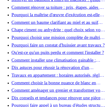
pratique et solutions
Comment rénover sa toiture : prix, étapes, aides et
réglementation ?
Pourquoi la maîtrise d'œuvre d'exécution est-elle
indispensable pour vos chantiers ?
Comment un baume clarifiant au miel et au suif
peut-il purifier la peau ?
Chape ciment ou anhydrite : quel choix selon votre
projet ?
Pourquoi choisir une mission complète de maîtrise
d’œuvre pour réussir vos projets?
Pourquoi faire un constat d'huissier avant travaux ?
Qu'est-ce qu'un puits perdu et comment l'installer ?
Comment installer une climatisation gainable :
coût, étapes et conseils ?
Dix astuces pour réussir la rénovation d'un
appartement
Travaux en appartement : horaires autorisés, règles
et bonnes pratiques
Comment choisir la bonne nuance de blanc en
décoration et éviter les pièges ?
Comment aménager un grenier et transformer vos
combles en espace habitable ?
Dix conseils et tendances pour rénover une pièce
de la maison
Pourquoi faire appel à un bureau d'études structure