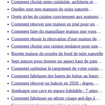
Comment choisir entre cuisiniste, architecte et
contractant général à Voiron ?
Quelles sont mes marques de soins naturels
préférées ?
Quels styles de cuisine conviennent aux maisons et
appartements du Voironnais ?
Comment rénover une maison en pisé pour un
habitat sain et performant ?
Comment faire du maquillage maison que vous
utiliserez vraiment ?
Comment réussir la rénovation d'une maison de
ville en 2026 ?
Comment choisir une cuisine tendance pour une
rénovation en 2026 ?
Recette maison de poudre de fond de teint naturelle
Sept astuces pour donner un aspect haut de gamme
à votre cuisine
Comment optimiser le rangement de votre cuisine
et gagner de la place ?
Comment fabriquer des barres de lotion au beurre
de karité ?
Comment rénover un balcon en 2026 : étapes,
budget et matériaux ?
Aménager une cave en espace habitable : 7 astuces
essentielles
Comment fabriquer un sérum visage anti-âge à
l'huile de rose musquée ?