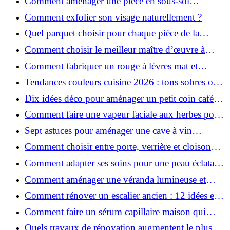
Comment aménager une pièce en sous-sol
efficacement ?
Comment exfolier son visage naturellement ?
Quel parquet choisir pour chaque pièce de la
maison ?
Comment choisir le meilleur maître d’œuvre à
Grenoble en 2026 ?
Comment fabriquer un rouge à lèvres mat et
hydratant fait maison ?
Tendances couleurs cuisine 2026 : tons sobres ou
colorés, que choisir ?
Dix idées déco pour aménager un petit coin café
chez soi
Comment faire une vapeur faciale aux herbes pour
une peau plus saine et rajeunie ?
Sept astuces pour aménager une cave à vin
naturelle chez soi
Comment choisir entre porte, verrière et cloison
coulissante pour séparer vos pièces ?
Comment adapter ses soins pour une peau éclatante
en hiver ?
Comment aménager une véranda lumineuse et
conviviale : 12 idées déco
Comment rénover un escalier ancien : 12 idées et
astuces faciles pas à pas
Comment faire un sérum capillaire maison qui
stimule réellement la pousse des cheveux ?
Quels travaux de rénovation augmentent le plus la