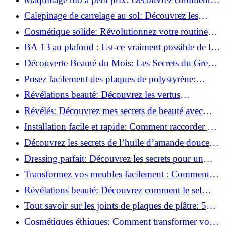
s'équiper pour moins de 50€!
Calepinage de carrelage au sol: Découvrez les
astuces incontournables!
Cosmétique solide: Révolutionnez votre routine
beauté pour zéro déchet!
BA 13 au plafond : Est-ce vraiment possible de les
coller ?
Découverte Beauté du Mois: Les Secrets du Green
Glamour !
Posez facilement des plaques de polystyrène:
Transformez votre plafond sans effort !
Révélations beauté: Découvrez les vertus
insoupçonnées de l'huile de coco!
Révélés: Découvrez mes secrets de beauté avec
l'huile de ricin!
Installation facile et rapide: Comment raccorder un
luminaire au plafond!
Découvrez les secrets de l’huile d’amande douce :
Pourquoi vous devez l'adopter!
Dressing parfait: Découvrez les secrets pour un
rangement optimal!
Transformez vos meubles facilement : Comment
installer des roulettes en un clin d'œil !
Révélations beauté: Découvrez comment le sel
transforme votre routine!
Tout savoir sur les joints de plaques de plâtre: 5
questions clés pour comprendre les fissures!
Cosmétiques éthiques: Comment transformer votre