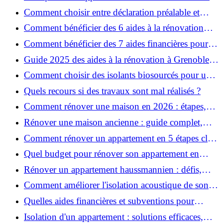
pour garantir la sécurité de vos rénovations ?
Comment choisir entre déclaration préalable et
permis de construire pour vos travaux ?
Comment bénéficier des 6 aides à la rénovation
énergétique à Grenoble ?
Comment bénéficier des 7 aides financières pour la
rénovation énergétique à Voiron ?
Guide 2025 des aides à la rénovation à Grenoble et
Voiron : MaPrimeRénov’, CEE, aides locales
Comment choisir des isolants biosourcés pour une
rénovation écologique ?
Quels recours si des travaux sont mal réalisés ?
Comment rénover une maison en 2026 : étapes,
coûts et conseils ?
Rénover une maison ancienne : guide complet,
étapes, budget et astuces
Comment rénover un appartement en 5 étapes clés
?
Quel budget pour rénover son appartement en
2026 ?
Rénover un appartement haussmannien : défis,
conseils pratiques et estimation des prix
Comment améliorer l'isolation acoustique de son
appartement ?
Quelles aides financières et subventions pour
rénover votre appartement en 2026 ?
Isolation d'un appartement : solutions efficaces,