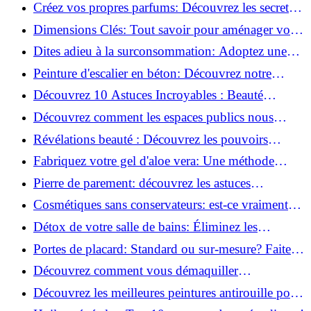
la santé et la beauté!
Créez vos propres parfums: Découvrez les secrets
de la fabrication artisanale!
Dimensions Clés: Tout savoir pour aménager votre
salle de bains!
Dites adieu à la surconsommation: Adoptez une
vie plus simple!
Peinture d'escalier en béton: Découvrez notre
tutoriel facile et rapide!
Découvrez 10 Astuces Incroyables : Beauté
Naturelle avec le Concombre !
Découvrez comment les espaces publics nous
incitent à être plus actifs : Révélations surprenantes!
Révélations beauté : Découvrez les pouvoirs
insoupçonnés du concombre!
Fabriquez votre gel d'aloe vera: Une méthode
simple et rapide à la maison!
Pierre de parement: découvrez les astuces
infaillibles pour un nettoyage parfait!
Cosmétiques sans conservateurs: est-ce vraiment
possible?
Détox de votre salle de bains: Éliminez les
ingrédients nocifs dès maintenant!
Portes de placard: Standard ou sur-mesure? Faites
le meilleur choix!
Découvrez comment vous démaquiller
naturellement: Astuces et secrets révélés!
Découvrez les meilleures peintures antirouille pour
le fer: Top 12 analysé!