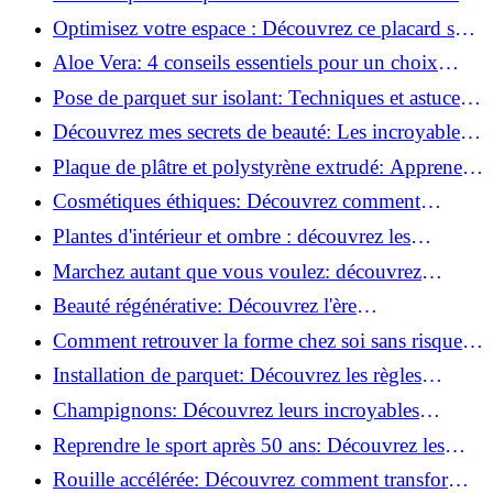
routine beauté!
Optimisez votre espace : Découvrez ce placard sous
rampant à portes coulissantes!
Aloe Vera: 4 conseils essentiels pour un choix
parfait!
Pose de parquet sur isolant: Techniques et astuces
pour un sol parfait!
Découvrez mes secrets de beauté: Les incroyables
vertus du raisin!
Plaque de plâtre et polystyrène extrudé: Apprenez
à les coller efficacement!
Cosmétiques éthiques: Découvrez comment
transformer votre routine beauté!
Plantes d'intérieur et ombre : découvrez les
meilleures pour votre maison !
Marchez autant que vous voulez: découvrez
pourquoi c'est bénéfique!
Beauté régénérative: Découvrez l'ère
révolutionnaire de la cosmétique verte!
Comment retrouver la forme chez soi sans risque
de blessure: Techniques et conseils sûrs!
Installation de parquet: Découvrez les règles
essentielles à respecter!
Champignons: Découvrez leurs incroyables
pouvoirs antioxydants!
Reprendre le sport après 50 ans: Découvrez les
meilleures méthodes!
Rouille accélérée: Découvrez comment transformer