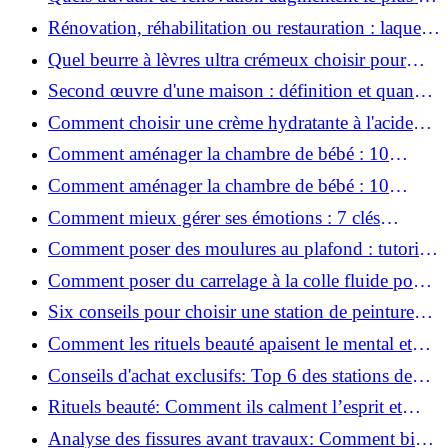
valeur d'une maison pour la revente ?
Rénovation, réhabilitation ou restauration : laquelle
convient le mieux à mon logement ?
Quel beurre à lèvres ultra crémeux choisir pour
lèvres sèches et gercées?
Second œuvre d'une maison : définition et quand
le réaliser
Comment choisir une crème hydratante à l'acide
hyaluronique et niacinamide ?
Comment aménager la chambre de bébé : 10
conseils sécurité, déco et rangement
Comment aménager la chambre de bébé : 10
conseils sécurité, déco et rangement
Comment mieux gérer ses émotions : 7 clés
pratiques
Comment poser des moulures au plafond : tutoriel
vidéo pas à pas ?
Comment poser du carrelage à la colle fluide pour
un rendu professionnel ?
Six conseils pour choisir une station de peinture
basse pression
Comment les rituels beauté apaisent le mental et
créent des moments pour soi ?
Conseils d'achat exclusifs: Top 6 des stations de
peinture basse pression incontournables!
Rituels beauté: Comment ils calment l’esprit et
chouchoutent votre âme!
Analyse des fissures avant travaux: Comment bien