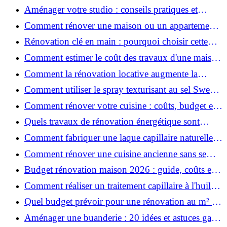
prix et conseils
Aménager votre studio : conseils pratiques et
erreurs à éviter
Comment rénover une maison ou un appartement
avec 50 000 € : budget, étapes et astuces ?
Rénovation clé en main : pourquoi choisir cette
solution et à quoi faire attention ?
Comment estimer le coût des travaux d'une maison
?
Comment la rénovation locative augmente la
rentabilité de votre parc immobilier ?
Comment utiliser le spray texturisant au sel Sweet
Salt pour des cheveux effet plage ?
Comment rénover votre cuisine : coûts, budget et
astuces bois ?
Quels travaux de rénovation énergétique sont
éligibles à MaPrimeRénov' ?
Comment fabriquer une laque capillaire naturelle
maison ?
Comment rénover une cuisine ancienne sans se
ruiner ?
Budget rénovation maison 2026 : guide, coûts et
astuces
Comment réaliser un traitement capillaire à l'huile
maison efficace ?
Quel budget prévoir pour une rénovation au m² en
2026 ?
Aménager une buanderie : 20 idées et astuces gain