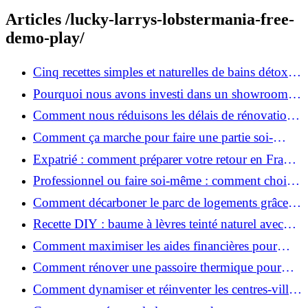
Articles /lucky-larrys-lobstermania-free-
demo-play/
Cinq recettes simples et naturelles de bains détox
maison
Pourquoi nous avons investi dans un showroom-
atelier et ce que cela apporte aux clients
Comment nous réduisons les délais de rénovation à
3 mois au lieu de 6?
Comment ça marche pour faire une partie soi-
même et nous confier le reste ?
Expatrié : comment préparer votre retour en France
et rénover votre bien à distance ?
Professionnel ou faire soi-même : comment choisir
pour votre rénovation ?
Comment décarboner le parc de logements grâce à
la rénovation énergétique ?
Recette DIY : baume à lèvres teinté naturel avec
SPF
Comment maximiser les aides financières pour
votre rénovation ?
Comment rénover une passoire thermique pour
une maison durable ?
Comment dynamiser et réinventer les centres-villes
avec Action Cœur de Ville ?