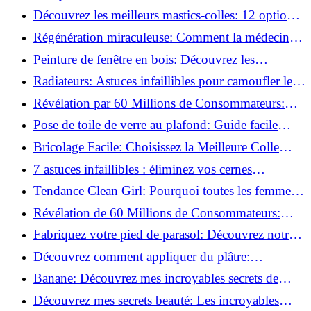
préparer vos surfaces!
Découvrez les meilleurs mastics-colles: 12 options
dès 6,70 €!
Régénération miraculeuse: Comment la médecine
régénérative peut restaurer votre confiance!
Peinture de fenêtre en bois: Découvrez les
techniques infaillibles pour un résultat parfait!
Radiateurs: Astuces infaillibles pour camoufler les
tuyaux apparents!
Révélation par 60 Millions de Consommateurs:
Découvrez le sérum anti-rides numéro un!
Pose de toile de verre au plafond: Guide facile
pour débutants!
Bricolage Facile: Choisissez la Meilleure Colle
pour Chaque Matériau!
7 astuces infaillibles : éliminez vos cernes
rapidement !
Tendance Clean Girl: Pourquoi toutes les femmes
l'adoptent?
Révélation de 60 Millions de Consommateurs:
Découvrez le meilleur fond de teint pour votre
Fabriquez votre pied de parasol: Découvrez notre
peau!
tutoriel facile !
Découvrez comment appliquer du plâtre:
Techniques pour un mur intérieur parfait!
Banane: Découvrez mes incroyables secrets de
beauté!
Découvrez mes secrets beauté: Les incroyables