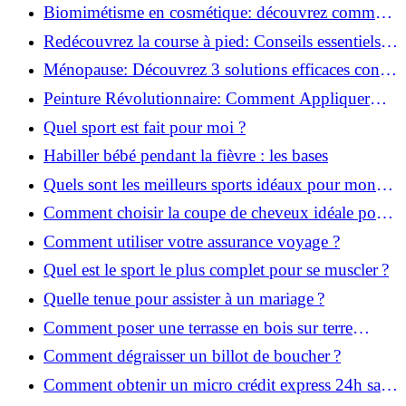
infaillibles pour réussir !
Biomimétisme en cosmétique: découvrez comment
la nature inspire l'avenir des soins beauté!
Redécouvrez la course à pied: Conseils essentiels
pour reprendre!
Ménopause: Découvrez 3 solutions efficaces contre
les bouffées de chaleur!
Peinture Révolutionnaire: Comment Appliquer
Deux Couleurs Sur Une Porte!
Quel sport est fait pour moi ?
Habiller bébé pendant la fièvre : les bases
Quels sont les meilleurs sports idéaux pour mon
enfant ?
Comment choisir la coupe de cheveux idéale pour
votre visage ?
Comment utiliser votre assurance voyage ?
Quel est le sport le plus complet pour se muscler ?
Quelle tenue pour assister à un mariage ?
Comment poser une terrasse en bois sur terre
battue ?
Comment dégraisser un billot de boucher ?
Comment obtenir un micro crédit express 24h sans
justificatif ?