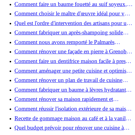
de place pour un espace fonctionnel et stylé
Comment faire un baume fouetté au suif soyeux,
fait maison ?
Comment choisir le maître d'œuvre idéal pour vos
travaux de rénovation ?
Quel est l'ordre d'intervention des artisans pour une
rénovation ?
Comment fabriquer un après-shampoing solide
naturel pour cheveux ?
Comment nous avons remporté le Palmarès
(Ré)HABITER 2025 : les coulisses du projet primé
Comment rénover une façade en pierre à Grenoble
?
: techniques, coûts et conseils
Comment faire un dentifrice maison facile à presser
?
Comment aménager une petite cuisine et optimiser
chaque centimètre carré ?
Comment rénover un plan de travail de cuisine
facilement : guide étape par étape
Comment fabriquer un baume à lèvres hydratant et
naturel au suif ?
Comment rénover sa maison rapidement et
efficacement ?
Comment réussir l'isolation extérieure de sa maison
pour une rénovation performante et durable ?
Recette de gommage maison au café et à la vanille
pour une peau douce
Quel budget prévoir pour rénover une cuisine à
Voiron en 2026 : coûts et aides locales ?