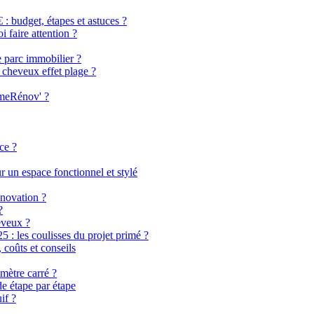
 budget, étapes et astuces ?
i faire attention ?
e parc immobilier ?
 cheveux effet plage ?
imeRénov' ?
ce ?
 un espace fonctionnel et stylé
énovation ?
?
eveux ?
 les coulisses du projet primé ?
coûts et conseils
mètre carré ?
de étape par étape
if ?