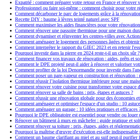
Expatrié : comment préparer votre retour en France et rénover v
Professionnel ou faire soi-même : comment choisir pour votre r
Comment décarboner le parc de logements grâce à la rénovatio
Recette DIY : baume à lèvres teinté naturel avec SPF
Comment maximiser les aides financières pour votre rénovation
Comment rénover une passoire thermique pour une maison dur
Comment dynamiser et réinventer les centres-villes avec Action
Comment aménager le logement des personnes âgées et obtenir d
Comment interpréter le rapport du GIEC 2023 et en retenir l'ess
Pourquoi investir dans la pierre en 2024 reste-t-il un choix sûr ?
Comment financer vos travaux de rénovation : aides, prêts et so
Comment le DPE projeté peut-il aider à rénover et valoriser vot
Comment profiter de la loi Denormandie pour investir dans l'anci
Comment poser un pare-vapeur en construction et rénovation : rô
Comment réussir l’isolation thermique intérieure pour une mai
Comment rénover votre cuisine pour transformer votre espace d
Comment rénover sa salle de bains : prix, étapes et astuces ?
Comment réussir une rénovation globale pour des économies et
Comment aménager et optimiser l'espace d'un studio : 10 astuce
Comment aménager un garage : 10 idées pratiques et efficaces 
Pourquoi le DPE obligatoire est essentiel pour vendre ou louer 
Rénover un bâtiment à murs en mâchefer : guide pratique et sol
Comment rénover sa toiture : prix, étapes, aides et réglementati
Pourquoi la maîtrise d'œuvre d'exécution est-elle indispensable 
Comment un baume clarifiant au miel et au suif peut-il purifier 