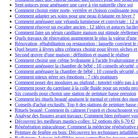
Sept astuces pour aménager une cave à vin naturelle chez soi
Comment choisir entre porte, verrière et cloison coulissante pou
Comment adapter ses soins pour une peau éclatante en hiver ?
Comment aménager une véranda lumineuse et conviviale : 12 i
Comment rénover un escalier ancien : 12 idées et astuces facile
Comment faire un sérum capillaire maison qui stimule réelleme
Quels travaux de rénovation augmentent le plus la valeur d'une
Rénovation, réhabilitation ou restauration : laquelle convient 
Quel beurre à lèvres ultra crémeux choisir pour lèvres sèches et
Second œuvre d'une maison : définition et quand le réaliser
Comment choisir une crème hydratante à l'acide hyaluronique e
Comment aménager la chambre de bébé : 10 conseils sécurité, 
Comment aménager la chambre de bébé : 10 conseils sécurité, 
Comment mieux gérer ses émotions : 7 clés pratiques
Comment poser des moulures au plafond : tutoriel vidéo pas à p
Comment poser du carrelage à la colle fluide pour un rendu pro
Six conseils pour choisir une station de peinture basse pression
Comment les rituels beauté apaisent le mental et créent des mom
Conseils d'achat exclusifs: Top 6 des stations de peinture basse
Rituels beauté: Comment ils calment l’esprit et chouchoutent v
Analyse des fissures avant travaux: Comment bien préparer vos
Découvrez les meilleurs mastics-colles: 12 options dès 6,70 €!
Régénération miraculeuse: Comment la médecine régénérative pe
Peinture de fenêtre en bois: Découvrez les techniques infaillibles
Radiateurs: Astuces infaillibles pour camoufler les tuyaux appar