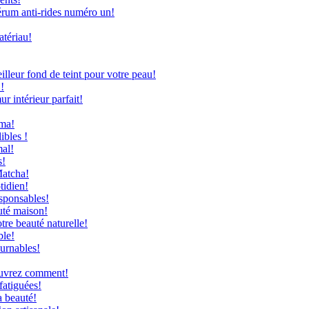
rum anti-rides numéro un!
atériau!
leur fond de teint pour votre peau!
!
 intérieur parfait!
uma!
ibles !
mal!
s!
Matcha!
tidien!
sponsables!
uté maison!
re beauté naturelle!
ble!
ournables!
couvrez comment!
fatiguées!
a beauté!