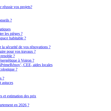
 réussir vos projets?
nseils ?
atiques
er les pièges ?
pace habitable ?
r la sécurité de vos rénovations ?
uire pour vos travaux ?
Grenoble ?
énergétique à Voiron ?
MaPrimeRénov’, CEE, aides locales
cologique ?
s ?
t astuces
 et estimation des prix
partement en 2026 ?