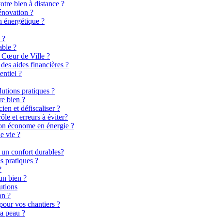
otre bien à distance ?
énovation ?
n énergétique ?
 ?
able ?
 Cœur de Ville ?
es aides financières ?
entiel ?
lutions pratiques ?
re bien ?
en et défiscaliser ?
le et erreurs à éviter?
son économe en énergie ?
e vie ?
 un confort durables?
s pratiques ?
?
un bien ?
utions
on ?
pour vos chantiers ?
la peau ?