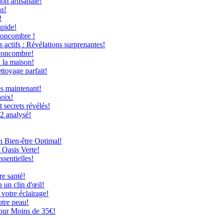
on artisanale!
ns!
!
apide!
Concombre !
 actifs : Révélations surprenantes!
 concombre!
à la maison!
ttoyage parfait!
ès maintenant!
hoix!
secrets révélés!
12 analysé!
n Bien-être Optimal!
 Oasis Verte!
ssentielles!
re santé!
 un clin d'œil!
 votre éclairage!
otre peau!
our Moins de 35€!