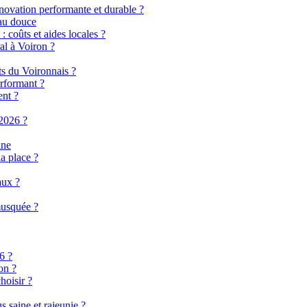
énovation performante et durable ?
eau douce
 coûts et aides locales ?
al à Voiron ?
ts du Voironnais ?
rformant ?
ent ?
2026 ?
ine
a place ?
aux ?
musquée ?
6 ?
on ?
hoisir ?
 saine et rajeunie ?