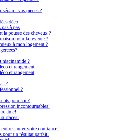
r séparer vos pièces ?
dées déco
s pas à pas
nt la pousse des cheveux ?
 maison pour la revente ?
le mieux à mon logement ?
 gercées?
t niacinamide ?
déco et rangement
déco et rangement
as ?
fessionnel ?
ents pour soi ?
 pression incontournables!
otre âme!
 surfaces!
ut restaurer votre confiance!
 pour un résultat parfait!
ents!