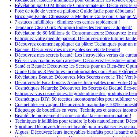
Révélation par 60 Millions de Consommateurs: Découvrez le sé
Pose de toile de verre au plafond: Guide facile pour débutants!
Bricolage Facile: Choisissez la Meilleure Colle pour Chaque M
7 astuces infaillibles : éliminez vos cernes rapidement !
Tendance Clean Girl: Pourquoi toutes les femmes l'adoptent?
Révélation de 60 Millions de Consommateurs: Découvrez le meil
Fabriquez votre pied de parasol: Découvrez notre tutoriel facile 
Découvrez comment appliquer du plâtre: Techniques pour un mur
Banane: Découvrez mes incroyables secrets de beauté!
Découvrez mes secrets beauté: Les incroyables vertus du curc
Réussir vos fixations sur carrelage: Découvrez les astuces infaill
Santé et Beauté: Découvrez les Secrets pour un Bien-être Opti
Guide Ultime: 8 Peintures Incontournables pour Bois Extérieur
Révélations Beauté: Découvrez Mes Secrets avec le Thé Vert 
Découvrez le Bicarbonate: Astuces Incroyables pour Votre Quo
Cosmétiques Naturels: Découvrez les Secrets de Beauté Éco-re
Fabriquez vos cosmétiques: le guide ultime des produits de bea
Cosmétiques DIY: 50 recettes incontournables pour sublimer vot
Cosmetibles en vogue: Découvrez le maquillage 100% comesti
Étiquetage de bouteilles en verre: Techniques et astuces incont
Beauté : le mouvement licorne combat la surconsommation !
Techniques infaillibles pour teindre le bois naturellement: Dé
Spiruline: Découvrez le secret beauté pour revitaliser les peaux 
Algues: Découvrez leurs incroyables bienfaits pour la santé et l