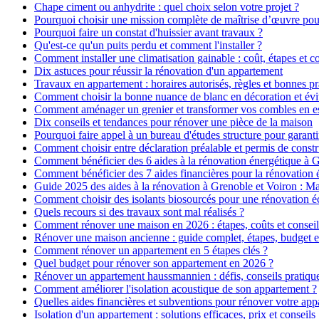
Chape ciment ou anhydrite : quel choix selon votre projet ?
Pourquoi choisir une mission complète de maîtrise d’œuvre pour
Pourquoi faire un constat d'huissier avant travaux ?
Qu'est-ce qu'un puits perdu et comment l'installer ?
Comment installer une climatisation gainable : coût, étapes et co
Dix astuces pour réussir la rénovation d'un appartement
Travaux en appartement : horaires autorisés, règles et bonnes pr
Comment choisir la bonne nuance de blanc en décoration et évit
Comment aménager un grenier et transformer vos combles en es
Dix conseils et tendances pour rénover une pièce de la maison
Pourquoi faire appel à un bureau d'études structure pour garanti
Comment choisir entre déclaration préalable et permis de constr
Comment bénéficier des 6 aides à la rénovation énergétique à 
Comment bénéficier des 7 aides financières pour la rénovation 
Guide 2025 des aides à la rénovation à Grenoble et Voiron : 
Comment choisir des isolants biosourcés pour une rénovation é
Quels recours si des travaux sont mal réalisés ?
Comment rénover une maison en 2026 : étapes, coûts et conseil
Rénover une maison ancienne : guide complet, étapes, budget e
Comment rénover un appartement en 5 étapes clés ?
Quel budget pour rénover son appartement en 2026 ?
Rénover un appartement haussmannien : défis, conseils pratiques
Comment améliorer l'isolation acoustique de son appartement ?
Quelles aides financières et subventions pour rénover votre ap
Isolation d'un appartement : solutions efficaces, prix et conseils