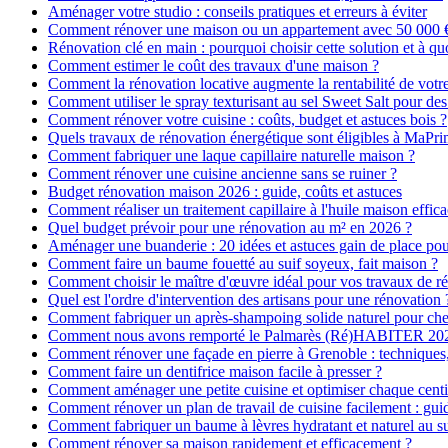
Aménager votre studio : conseils pratiques et erreurs à éviter
Comment rénover une maison ou un appartement avec 50 000 € :
Rénovation clé en main : pourquoi choisir cette solution et à quo
Comment estimer le coût des travaux d'une maison ?
Comment la rénovation locative augmente la rentabilité de votr
Comment utiliser le spray texturisant au sel Sweet Salt pour des
Comment rénover votre cuisine : coûts, budget et astuces bois ?
Quels travaux de rénovation énergétique sont éligibles à MaPr
Comment fabriquer une laque capillaire naturelle maison ?
Comment rénover une cuisine ancienne sans se ruiner ?
Budget rénovation maison 2026 : guide, coûts et astuces
Comment réaliser un traitement capillaire à l'huile maison effica
Quel budget prévoir pour une rénovation au m² en 2026 ?
Aménager une buanderie : 20 idées et astuces gain de place pour
Comment faire un baume fouetté au suif soyeux, fait maison ?
Comment choisir le maître d'œuvre idéal pour vos travaux de r
Quel est l'ordre d'intervention des artisans pour une rénovation 
Comment fabriquer un après-shampoing solide naturel pour ch
Comment nous avons remporté le Palmarès (Ré)HABITER 2025 :
Comment rénover une façade en pierre à Grenoble : techniques, 
Comment faire un dentifrice maison facile à presser ?
Comment aménager une petite cuisine et optimiser chaque centi
Comment rénover un plan de travail de cuisine facilement : gui
Comment fabriquer un baume à lèvres hydratant et naturel au su
Comment rénover sa maison rapidement et efficacement ?