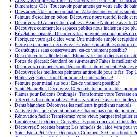
Créez vos propres parfums: Découvrez les secrets de la fabricati
Dimensions Clés: Tout savoir pour aménager votre salle de bai
Dites adieu à la surconsommation: Adoptez une vie plus simple
Peinture d'escalier en béton: Découvrez notre tutoriel facile et r
Découvrez 10 Astuces Incroyables : Beauté Naturelle avec le 
Découvrez comment les espaces publics nous incitent à être plus
Révélations beauté : Découvrez les pouvoirs insoupçonnés du
Fabriquez votre gel d'aloe vera: Une méthode simple et rapide 
Pierre de parement: découvrez les astuces infaillibles pour un ne
Cosmétiques sans conservateurs: est-ce vraiment possible?
Détox de votre salle de bains: Éliminez les ingrédients nocifs d
Portes de placard: Standard ou sur-mesure? Faites le meilleur c
Découvrez comment vous démaquiller naturellement: Astuces et 
Découvrez les meilleures peintures antirouille pour le fer: Top 
Huiles végétales: Top 10 pour une beauté radieuse!
Peinture pour métal sur bois: Est-ce vraiment possible?
Santé Naturelle : Découvrez 10 Secrets Incontournables pour u
Plantes pour Balcons Ombragés: Transformez votre Terrasse en
5 Recettes Incontournables : Boostez votre été avec des huiles e
Dents blanches: Découvrez les meilleurs ingrédients naturels!
Activité physique révolutionnaire: Chaque pas compte pour vot
Rénovation facile: Transformez votre vieux parquet irrégulier en
Lumière sur l'extérieur: Conseils clés pour concevoir et installer
Découvrez 5 recettes beauté: Les miracles de l'aloe vera pour v
Soins Bio à Petit Prix: Découvrez Comment Se Chouchouter P