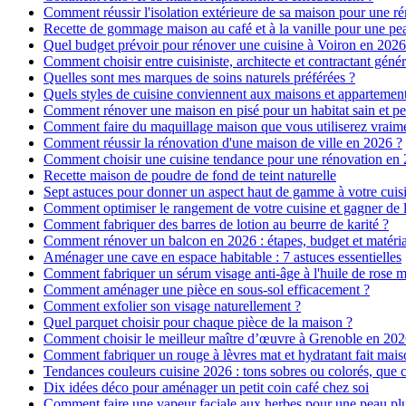
Comment réussir l'isolation extérieure de sa maison pour une r
Recette de gommage maison au café et à la vanille pour une p
Quel budget prévoir pour rénover une cuisine à Voiron en 2026 :
Comment choisir entre cuisiniste, architecte et contractant génér
Quelles sont mes marques de soins naturels préférées ?
Quels styles de cuisine conviennent aux maisons et appartemen
Comment rénover une maison en pisé pour un habitat sain et pe
Comment faire du maquillage maison que vous utiliserez vraim
Comment réussir la rénovation d'une maison de ville en 2026 ?
Comment choisir une cuisine tendance pour une rénovation en 
Recette maison de poudre de fond de teint naturelle
Sept astuces pour donner un aspect haut de gamme à votre cuis
Comment optimiser le rangement de votre cuisine et gagner de l
Comment fabriquer des barres de lotion au beurre de karité ?
Comment rénover un balcon en 2026 : étapes, budget et matéri
Aménager une cave en espace habitable : 7 astuces essentielles
Comment fabriquer un sérum visage anti-âge à l'huile de rose 
Comment aménager une pièce en sous-sol efficacement ?
Comment exfolier son visage naturellement ?
Quel parquet choisir pour chaque pièce de la maison ?
Comment choisir le meilleur maître d’œuvre à Grenoble en 202
Comment fabriquer un rouge à lèvres mat et hydratant fait mais
Tendances couleurs cuisine 2026 : tons sobres ou colorés, que c
Dix idées déco pour aménager un petit coin café chez soi
Comment faire une vapeur faciale aux herbes pour une peau plus