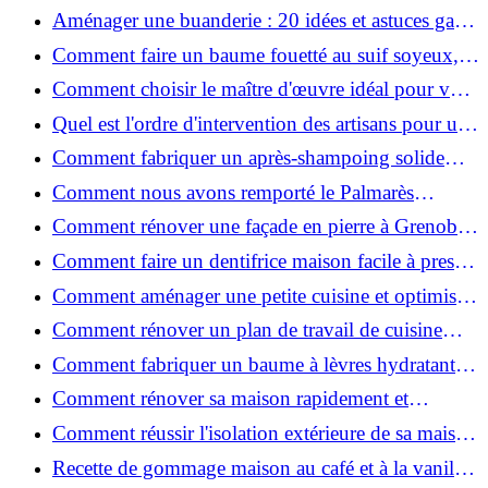
2026 ?
Aménager une buanderie : 20 idées et astuces gain
de place pour un espace fonctionnel et stylé
Comment faire un baume fouetté au suif soyeux,
fait maison ?
Comment choisir le maître d'œuvre idéal pour vos
travaux de rénovation ?
Quel est l'ordre d'intervention des artisans pour une
rénovation ?
Comment fabriquer un après-shampoing solide
naturel pour cheveux ?
Comment nous avons remporté le Palmarès
(Ré)HABITER 2025 : les coulisses du projet primé
Comment rénover une façade en pierre à Grenoble
?
: techniques, coûts et conseils
Comment faire un dentifrice maison facile à presser
?
Comment aménager une petite cuisine et optimiser
chaque centimètre carré ?
Comment rénover un plan de travail de cuisine
facilement : guide étape par étape
Comment fabriquer un baume à lèvres hydratant et
naturel au suif ?
Comment rénover sa maison rapidement et
efficacement ?
Comment réussir l'isolation extérieure de sa maison
pour une rénovation performante et durable ?
Recette de gommage maison au café et à la vanille