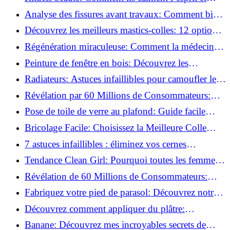
chouchoutent votre âme!
Analyse des fissures avant travaux: Comment bien
préparer vos surfaces!
Découvrez les meilleurs mastics-colles: 12 options
dès 6,70 €!
Régénération miraculeuse: Comment la médecine
régénérative peut restaurer votre confiance!
Peinture de fenêtre en bois: Découvrez les
techniques infaillibles pour un résultat parfait!
Radiateurs: Astuces infaillibles pour camoufler les
tuyaux apparents!
Révélation par 60 Millions de Consommateurs:
Découvrez le sérum anti-rides numéro un!
Pose de toile de verre au plafond: Guide facile
pour débutants!
Bricolage Facile: Choisissez la Meilleure Colle
pour Chaque Matériau!
7 astuces infaillibles : éliminez vos cernes
rapidement !
Tendance Clean Girl: Pourquoi toutes les femmes
l'adoptent?
Révélation de 60 Millions de Consommateurs:
Découvrez le meilleur fond de teint pour votre
Fabriquez votre pied de parasol: Découvrez notre
peau!
tutoriel facile !
Découvrez comment appliquer du plâtre:
Techniques pour un mur intérieur parfait!
Banane: Découvrez mes incroyables secrets de