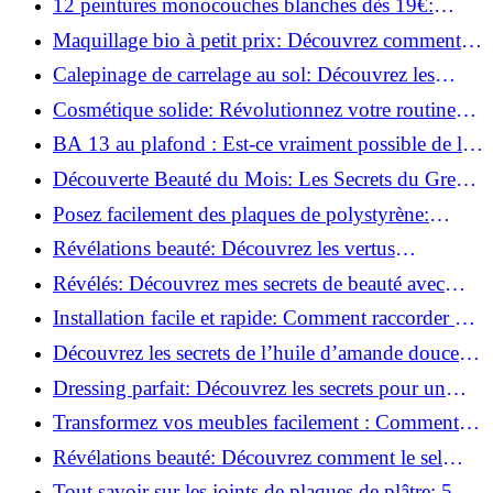
12 peintures monocouches blanches dès 19€:
Découvrez les meilleures offres!
Maquillage bio à petit prix: Découvrez comment
s'équiper pour moins de 50€!
Calepinage de carrelage au sol: Découvrez les
astuces incontournables!
Cosmétique solide: Révolutionnez votre routine
beauté pour zéro déchet!
BA 13 au plafond : Est-ce vraiment possible de les
coller ?
Découverte Beauté du Mois: Les Secrets du Green
Glamour !
Posez facilement des plaques de polystyrène:
Transformez votre plafond sans effort !
Révélations beauté: Découvrez les vertus
insoupçonnées de l'huile de coco!
Révélés: Découvrez mes secrets de beauté avec
l'huile de ricin!
Installation facile et rapide: Comment raccorder un
luminaire au plafond!
Découvrez les secrets de l’huile d’amande douce :
Pourquoi vous devez l'adopter!
Dressing parfait: Découvrez les secrets pour un
rangement optimal!
Transformez vos meubles facilement : Comment
installer des roulettes en un clin d'œil !
Révélations beauté: Découvrez comment le sel
transforme votre routine!
Tout savoir sur les joints de plaques de plâtre: 5