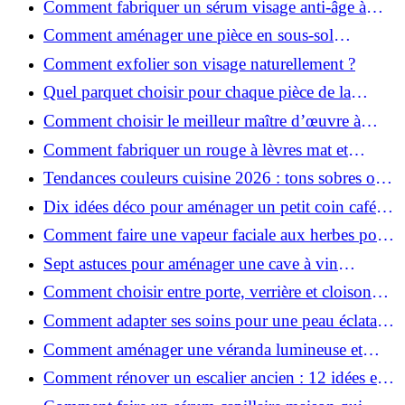
Comment fabriquer un sérum visage anti-âge à
l'huile de rose musquée ?
Comment aménager une pièce en sous-sol
efficacement ?
Comment exfolier son visage naturellement ?
Quel parquet choisir pour chaque pièce de la
maison ?
Comment choisir le meilleur maître d’œuvre à
Grenoble en 2026 ?
Comment fabriquer un rouge à lèvres mat et
hydratant fait maison ?
Tendances couleurs cuisine 2026 : tons sobres ou
colorés, que choisir ?
Dix idées déco pour aménager un petit coin café
chez soi
Comment faire une vapeur faciale aux herbes pour
une peau plus saine et rajeunie ?
Sept astuces pour aménager une cave à vin
naturelle chez soi
Comment choisir entre porte, verrière et cloison
coulissante pour séparer vos pièces ?
Comment adapter ses soins pour une peau éclatante
en hiver ?
Comment aménager une véranda lumineuse et
conviviale : 12 idées déco
Comment rénover un escalier ancien : 12 idées et
astuces faciles pas à pas