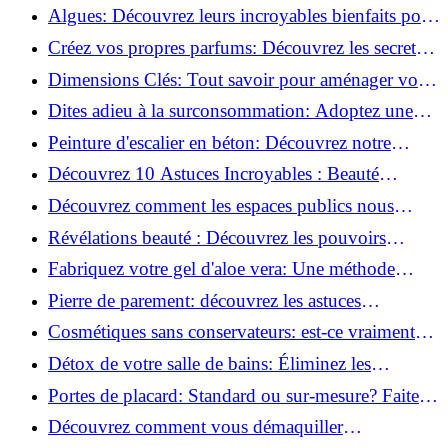
revitaliser les peaux fatiguées!
Algues: Découvrez leurs incroyables bienfaits pour
la santé et la beauté!
Créez vos propres parfums: Découvrez les secrets
de la fabrication artisanale!
Dimensions Clés: Tout savoir pour aménager votre
salle de bains!
Dites adieu à la surconsommation: Adoptez une
vie plus simple!
Peinture d'escalier en béton: Découvrez notre
tutoriel facile et rapide!
Découvrez 10 Astuces Incroyables : Beauté
Naturelle avec le Concombre !
Découvrez comment les espaces publics nous
incitent à être plus actifs : Révélations surprenantes!
Révélations beauté : Découvrez les pouvoirs
insoupçonnés du concombre!
Fabriquez votre gel d'aloe vera: Une méthode
simple et rapide à la maison!
Pierre de parement: découvrez les astuces
infaillibles pour un nettoyage parfait!
Cosmétiques sans conservateurs: est-ce vraiment
possible?
Détox de votre salle de bains: Éliminez les
ingrédients nocifs dès maintenant!
Portes de placard: Standard ou sur-mesure? Faites
le meilleur choix!
Découvrez comment vous démaquiller