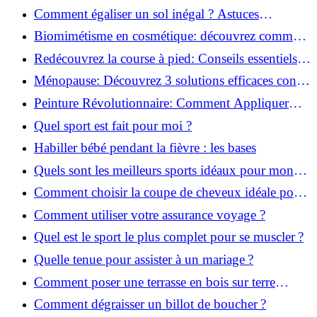
solution!
Comment égaliser un sol inégal ? Astuces
infaillibles pour réussir !
Biomimétisme en cosmétique: découvrez comment
la nature inspire l'avenir des soins beauté!
Redécouvrez la course à pied: Conseils essentiels
pour reprendre!
Ménopause: Découvrez 3 solutions efficaces contre
les bouffées de chaleur!
Peinture Révolutionnaire: Comment Appliquer
Deux Couleurs Sur Une Porte!
Quel sport est fait pour moi ?
Habiller bébé pendant la fièvre : les bases
Quels sont les meilleurs sports idéaux pour mon
enfant ?
Comment choisir la coupe de cheveux idéale pour
votre visage ?
Comment utiliser votre assurance voyage ?
Quel est le sport le plus complet pour se muscler ?
Quelle tenue pour assister à un mariage ?
Comment poser une terrasse en bois sur terre
battue ?
Comment dégraisser un billot de boucher ?