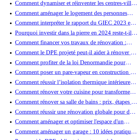
Comment dynamiser et réinventer les centres-villes
avec Action Cœur de Ville ?
Comment aménager le logement des personnes
âgées et obtenir des aides financières ?
Comment interpréter le rapport du GIEC 2023 et
en retenir l'essentiel ?
Pourquoi investir dans la pierre en 2024 reste-t-il
un choix sûr ?
Comment financer vos travaux de rénovation :
aides, prêts et solutions pratiques ?
Comment le DPE projeté peut-il aider à rénover et
valoriser votre bien ?
Comment profiter de la loi Denormandie pour
investir dans l'ancien et défiscaliser ?
Comment poser un pare-vapeur en construction et
rénovation : rôle et erreurs à éviter?
Comment réussir l’isolation thermique intérieure
pour une maison économe en énergie ?
Comment rénover votre cuisine pour transformer
votre espace de vie ?
Comment rénover sa salle de bains : prix, étapes et
astuces ?
Comment réussir une rénovation globale pour des
économies et un confort durables?
Comment aménager et optimiser l'espace d'un
studio : 10 astuces pratiques ?
Comment aménager un garage : 10 idées pratiques
et efficaces ?