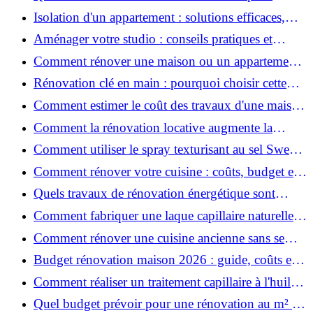
rénover votre appartement en 2026 ?
Isolation d'un appartement : solutions efficaces,
prix et conseils
Aménager votre studio : conseils pratiques et
erreurs à éviter
Comment rénover une maison ou un appartement
avec 50 000 € : budget, étapes et astuces ?
Rénovation clé en main : pourquoi choisir cette
solution et à quoi faire attention ?
Comment estimer le coût des travaux d'une maison
?
Comment la rénovation locative augmente la
rentabilité de votre parc immobilier ?
Comment utiliser le spray texturisant au sel Sweet
Salt pour des cheveux effet plage ?
Comment rénover votre cuisine : coûts, budget et
astuces bois ?
Quels travaux de rénovation énergétique sont
éligibles à MaPrimeRénov' ?
Comment fabriquer une laque capillaire naturelle
maison ?
Comment rénover une cuisine ancienne sans se
ruiner ?
Budget rénovation maison 2026 : guide, coûts et
astuces
Comment réaliser un traitement capillaire à l'huile
maison efficace ?
Quel budget prévoir pour une rénovation au m² en