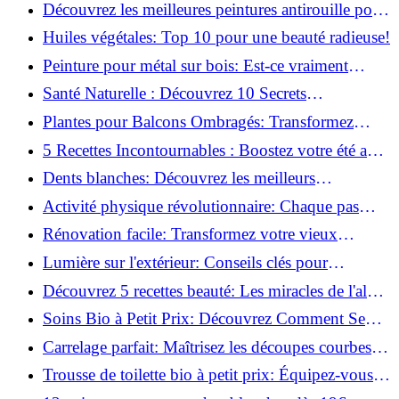
naturellement: Astuces et secrets révélés!
Découvrez les meilleures peintures antirouille pour
le fer: Top 12 analysé!
Huiles végétales: Top 10 pour une beauté radieuse!
Peinture pour métal sur bois: Est-ce vraiment
possible?
Santé Naturelle : Découvrez 10 Secrets
Incontournables pour un Bien-être Optimal!
Plantes pour Balcons Ombragés: Transformez
votre Terrasse en Oasis Verte!
5 Recettes Incontournables : Boostez votre été avec
des huiles essentielles!
Dents blanches: Découvrez les meilleurs
ingrédients naturels!
Activité physique révolutionnaire: Chaque pas
compte pour votre santé!
Rénovation facile: Transformez votre vieux
parquet irrégulier en un clin d'œil!
Lumière sur l'extérieur: Conseils clés pour
concevoir et installer votre éclairage!
Découvrez 5 recettes beauté: Les miracles de l'aloe
vera pour votre peau!
Soins Bio à Petit Prix: Découvrez Comment Se
Chouchouter Pour Moins de 35€!
Carrelage parfait: Maîtrisez les découpes courbes
facilement!
Trousse de toilette bio à petit prix: Équipez-vous
pour moins de 25€!