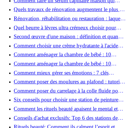
Comment faire un sérum capillaire maison qui
stimule réellement la pousse des cheveux ?
Quels travaux de rénovation augmentent le plus la
valeur d'une maison pour la revente ?
Rénovation, réhabilitation ou restauration : laquelle
convient le mieux à mon logement ?
Quel beurre à lèvres ultra crémeux choisir pour
lèvres sèches et gercées?
Second œuvre d'une maison : définition et quand
le réaliser
Comment choisir une crème hydratante à l'acide
hyaluronique et niacinamide ?
Comment aménager la chambre de bébé : 10
conseils sécurité, déco et rangement
Comment aménager la chambre de bébé : 10
conseils sécurité, déco et rangement
Comment mieux gérer ses émotions : 7 clés
pratiques
Comment poser des moulures au plafond : tutoriel
vidéo pas à pas ?
Comment poser du carrelage à la colle fluide pour
un rendu professionnel ?
Six conseils pour choisir une station de peinture
basse pression
Comment les rituels beauté apaisent le mental et
créent des moments pour soi ?
Conseils d'achat exclusifs: Top 6 des stations de
peinture basse pression incontournables!
Rituels beauté: Comment ils calment l’esprit et