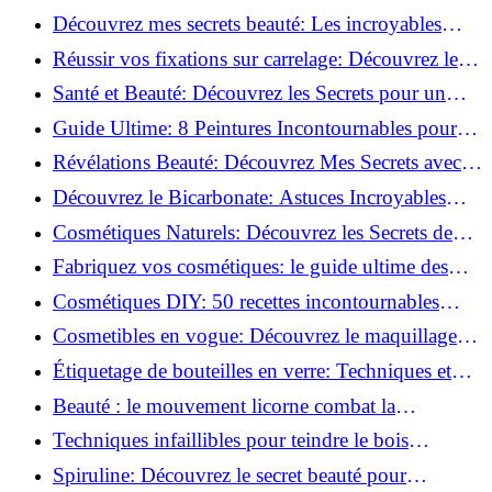
beauté!
Découvrez mes secrets beauté: Les incroyables
vertus du curcuma!
Réussir vos fixations sur carrelage: Découvrez les
astuces infaillibles !
Santé et Beauté: Découvrez les Secrets pour un
Bien-être Optimal!
Guide Ultime: 8 Peintures Incontournables pour
Bois Extérieurs!
Révélations Beauté: Découvrez Mes Secrets avec le
Thé Vert Matcha!
Découvrez le Bicarbonate: Astuces Incroyables
pour Votre Quotidien!
Cosmétiques Naturels: Découvrez les Secrets de
Beauté Éco-responsables!
Fabriquez vos cosmétiques: le guide ultime des
produits de beauté maison!
Cosmétiques DIY: 50 recettes incontournables
pour sublimer votre beauté naturelle!
Cosmetibles en vogue: Découvrez le maquillage
100% comestible!
Étiquetage de bouteilles en verre: Techniques et
astuces incontournables!
Beauté : le mouvement licorne combat la
surconsommation !
Techniques infaillibles pour teindre le bois
naturellement: Découvrez comment!
Spiruline: Découvrez le secret beauté pour