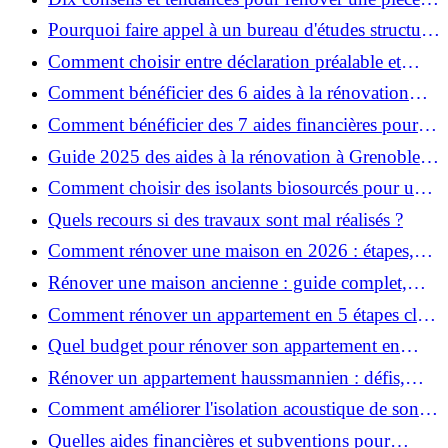
de la maison
Pourquoi faire appel à un bureau d'études structure
pour garantir la sécurité de vos rénovations ?
Comment choisir entre déclaration préalable et
permis de construire pour vos travaux ?
Comment bénéficier des 6 aides à la rénovation
énergétique à Grenoble ?
Comment bénéficier des 7 aides financières pour la
rénovation énergétique à Voiron ?
Guide 2025 des aides à la rénovation à Grenoble et
Voiron : MaPrimeRénov’, CEE, aides locales
Comment choisir des isolants biosourcés pour une
rénovation écologique ?
Quels recours si des travaux sont mal réalisés ?
Comment rénover une maison en 2026 : étapes,
coûts et conseils ?
Rénover une maison ancienne : guide complet,
étapes, budget et astuces
Comment rénover un appartement en 5 étapes clés
?
Quel budget pour rénover son appartement en
2026 ?
Rénover un appartement haussmannien : défis,
conseils pratiques et estimation des prix
Comment améliorer l'isolation acoustique de son
appartement ?
Quelles aides financières et subventions pour