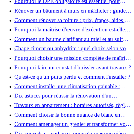
Pourquoi le DPE obligatoire est essentiel pour
vendre ou louer un bien ?
Rénover un bâtiment à murs en mâchefer : guide
pratique et solutions
Comment rénover sa toiture : prix, étapes, aides et
réglementation ?
Pourquoi la maîtrise d'œuvre d'exécution est-elle
indispensable pour vos chantiers ?
Comment un baume clarifiant au miel et au suif
peut-il purifier la peau ?
Chape ciment ou anhydrite : quel choix selon votre
projet ?
Pourquoi choisir une mission complète de maîtrise
d’œuvre pour réussir vos projets?
Pourquoi faire un constat d'huissier avant travaux ?
Qu'est-ce qu'un puits perdu et comment l'installer ?
Comment installer une climatisation gainable :
coût, étapes et conseils ?
Dix astuces pour réussir la rénovation d'un
appartement
Travaux en appartement : horaires autorisés, règles
et bonnes pratiques
Comment choisir la bonne nuance de blanc en
décoration et éviter les pièges ?
Comment aménager un grenier et transformer vos
combles en espace habitable ?
Dix conseils et tendances pour rénover une pièce