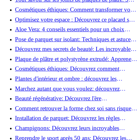
questions clés pour comprendre les fissures!
Cosmétiques éthiques: Comment transformer votre
routine beauté!
Optimisez votre espace : Découvrez ce placard sous
rampant à portes coulissantes!
Aloe Vera: 4 conseils essentiels pour un choix
parfait!
Pose de parquet sur isolant: Techniques et astuces
pour un sol parfait!
Découvrez mes secrets de beauté: Les incroyables
vertus du raisin!
Plaque de plâtre et polystyrène extrudé: Apprenez
à les coller efficacement!
Cosmétiques éthiques: Découvrez comment
transformer votre routine beauté!
Plantes d'intérieur et ombre : découvrez les
meilleures pour votre maison !
Marchez autant que vous voulez: découvrez
pourquoi c'est bénéfique!
Beauté régénérative: Découvrez l'ère
révolutionnaire de la cosmétique verte!
Comment retrouver la forme chez soi sans risque
de blessure: Techniques et conseils sûrs!
Installation de parquet: Découvrez les règles
essentielles à respecter!
Champignons: Découvrez leurs incroyables
pouvoirs antioxydants!
Reprendre le sport après 50 ans: Découvrez les