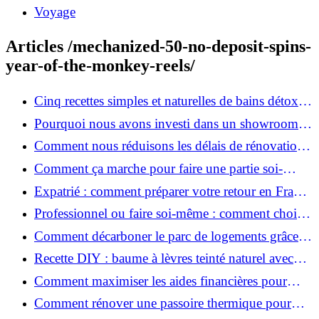
Voyage
Articles /mechanized-50-no-deposit-spins-
year-of-the-monkey-reels/
Cinq recettes simples et naturelles de bains détox
maison
Pourquoi nous avons investi dans un showroom-
atelier et ce que cela apporte aux clients
Comment nous réduisons les délais de rénovation à
3 mois au lieu de 6?
Comment ça marche pour faire une partie soi-
même et nous confier le reste ?
Expatrié : comment préparer votre retour en France
et rénover votre bien à distance ?
Professionnel ou faire soi-même : comment choisir
pour votre rénovation ?
Comment décarboner le parc de logements grâce à
la rénovation énergétique ?
Recette DIY : baume à lèvres teinté naturel avec
SPF
Comment maximiser les aides financières pour
votre rénovation ?
Comment rénover une passoire thermique pour
une maison durable ?