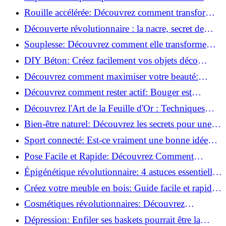
meilleures méthodes!
Rouille accélérée: Découvrez comment transformer
la corrosion en déco tendance!
Découverte révolutionnaire : la nacre, secret de
régénération inouï !
Souplesse: Découvrez comment elle transforme
votre performance sportive!
DIY Béton: Créez facilement vos objets déco
tendance!
Découvrez comment maximiser votre beauté:
Astuces et secrets révélés!
Découvrez comment rester actif: Bouger est
toujours possible!
Découvrez l'Art de la Feuille d'Or : Techniques
Incontournables pour Réussir!
Bien-être naturel: Découvrez les secrets pour une
vie saine!
Sport connecté: Est-ce vraiment une bonne idée
pour vous?
Pose Facile et Rapide: Découvrez Comment
Monter des Carreaux de Béton Cellulaire!
Épigénétique révolutionnaire: 4 astuces essentielles
pour transformer votre bien-être!
Créez votre meuble en bois: Guide facile et rapide
pour débutants!
Cosmétiques révolutionnaires: Découvrez
comment les fermes verticales transforment la
Dépression: Enfiler ses baskets pourrait être la
beauté!