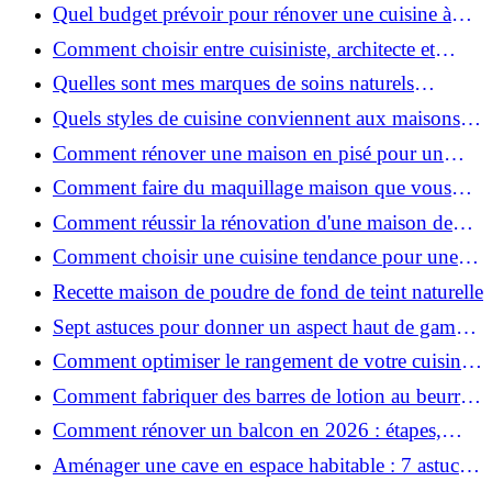
pour une peau douce
Quel budget prévoir pour rénover une cuisine à
Voiron en 2026 : coûts et aides locales ?
Comment choisir entre cuisiniste, architecte et
contractant général à Voiron ?
Quelles sont mes marques de soins naturels
préférées ?
Quels styles de cuisine conviennent aux maisons et
appartements du Voironnais ?
Comment rénover une maison en pisé pour un
habitat sain et performant ?
Comment faire du maquillage maison que vous
utiliserez vraiment ?
Comment réussir la rénovation d'une maison de
ville en 2026 ?
Comment choisir une cuisine tendance pour une
rénovation en 2026 ?
Recette maison de poudre de fond de teint naturelle
Sept astuces pour donner un aspect haut de gamme
à votre cuisine
Comment optimiser le rangement de votre cuisine
et gagner de la place ?
Comment fabriquer des barres de lotion au beurre
de karité ?
Comment rénover un balcon en 2026 : étapes,
budget et matériaux ?
Aménager une cave en espace habitable : 7 astuces
essentielles