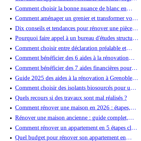
et bonnes pratiques
Comment choisir la bonne nuance de blanc en
décoration et éviter les pièges ?
Comment aménager un grenier et transformer vos
combles en espace habitable ?
Dix conseils et tendances pour rénover une pièce
de la maison
Pourquoi faire appel à un bureau d'études structure
pour garantir la sécurité de vos rénovations ?
Comment choisir entre déclaration préalable et
permis de construire pour vos travaux ?
Comment bénéficier des 6 aides à la rénovation
énergétique à Grenoble ?
Comment bénéficier des 7 aides financières pour la
rénovation énergétique à Voiron ?
Guide 2025 des aides à la rénovation à Grenoble et
Voiron : MaPrimeRénov’, CEE, aides locales
Comment choisir des isolants biosourcés pour une
rénovation écologique ?
Quels recours si des travaux sont mal réalisés ?
Comment rénover une maison en 2026 : étapes,
coûts et conseils ?
Rénover une maison ancienne : guide complet,
étapes, budget et astuces
Comment rénover un appartement en 5 étapes clés
?
Quel budget pour rénover son appartement en