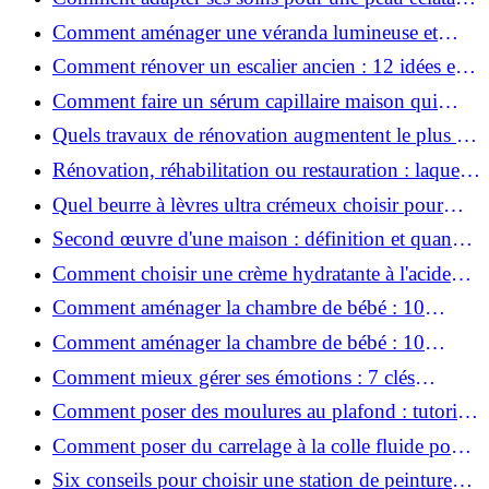
en hiver ?
Comment aménager une véranda lumineuse et
conviviale : 12 idées déco
Comment rénover un escalier ancien : 12 idées et
astuces faciles pas à pas
Comment faire un sérum capillaire maison qui
stimule réellement la pousse des cheveux ?
Quels travaux de rénovation augmentent le plus la
valeur d'une maison pour la revente ?
Rénovation, réhabilitation ou restauration : laquelle
convient le mieux à mon logement ?
Quel beurre à lèvres ultra crémeux choisir pour
lèvres sèches et gercées?
Second œuvre d'une maison : définition et quand
le réaliser
Comment choisir une crème hydratante à l'acide
hyaluronique et niacinamide ?
Comment aménager la chambre de bébé : 10
conseils sécurité, déco et rangement
Comment aménager la chambre de bébé : 10
conseils sécurité, déco et rangement
Comment mieux gérer ses émotions : 7 clés
pratiques
Comment poser des moulures au plafond : tutoriel
vidéo pas à pas ?
Comment poser du carrelage à la colle fluide pour
un rendu professionnel ?
Six conseils pour choisir une station de peinture