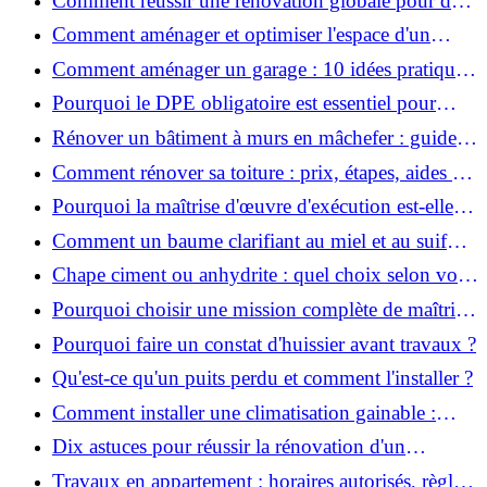
Comment réussir une rénovation globale pour des
économies et un confort durables?
Comment aménager et optimiser l'espace d'un
studio : 10 astuces pratiques ?
Comment aménager un garage : 10 idées pratiques
et efficaces ?
Pourquoi le DPE obligatoire est essentiel pour
vendre ou louer un bien ?
Rénover un bâtiment à murs en mâchefer : guide
pratique et solutions
Comment rénover sa toiture : prix, étapes, aides et
réglementation ?
Pourquoi la maîtrise d'œuvre d'exécution est-elle
indispensable pour vos chantiers ?
Comment un baume clarifiant au miel et au suif
peut-il purifier la peau ?
Chape ciment ou anhydrite : quel choix selon votre
projet ?
Pourquoi choisir une mission complète de maîtrise
d’œuvre pour réussir vos projets?
Pourquoi faire un constat d'huissier avant travaux ?
Qu'est-ce qu'un puits perdu et comment l'installer ?
Comment installer une climatisation gainable :
coût, étapes et conseils ?
Dix astuces pour réussir la rénovation d'un
appartement
Travaux en appartement : horaires autorisés, règles