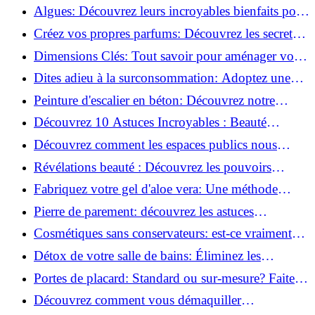
revitaliser les peaux fatiguées!
Algues: Découvrez leurs incroyables bienfaits pour
la santé et la beauté!
Créez vos propres parfums: Découvrez les secrets
de la fabrication artisanale!
Dimensions Clés: Tout savoir pour aménager votre
salle de bains!
Dites adieu à la surconsommation: Adoptez une
vie plus simple!
Peinture d'escalier en béton: Découvrez notre
tutoriel facile et rapide!
Découvrez 10 Astuces Incroyables : Beauté
Naturelle avec le Concombre !
Découvrez comment les espaces publics nous
incitent à être plus actifs : Révélations surprenantes!
Révélations beauté : Découvrez les pouvoirs
insoupçonnés du concombre!
Fabriquez votre gel d'aloe vera: Une méthode
simple et rapide à la maison!
Pierre de parement: découvrez les astuces
infaillibles pour un nettoyage parfait!
Cosmétiques sans conservateurs: est-ce vraiment
possible?
Détox de votre salle de bains: Éliminez les
ingrédients nocifs dès maintenant!
Portes de placard: Standard ou sur-mesure? Faites
le meilleur choix!
Découvrez comment vous démaquiller