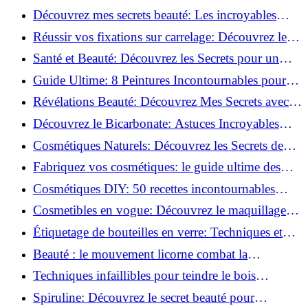
beauté!
Découvrez mes secrets beauté: Les incroyables
vertus du curcuma!
Réussir vos fixations sur carrelage: Découvrez les
astuces infaillibles !
Santé et Beauté: Découvrez les Secrets pour un
Bien-être Optimal!
Guide Ultime: 8 Peintures Incontournables pour
Bois Extérieurs!
Révélations Beauté: Découvrez Mes Secrets avec le
Thé Vert Matcha!
Découvrez le Bicarbonate: Astuces Incroyables
pour Votre Quotidien!
Cosmétiques Naturels: Découvrez les Secrets de
Beauté Éco-responsables!
Fabriquez vos cosmétiques: le guide ultime des
produits de beauté maison!
Cosmétiques DIY: 50 recettes incontournables
pour sublimer votre beauté naturelle!
Cosmetibles en vogue: Découvrez le maquillage
100% comestible!
Étiquetage de bouteilles en verre: Techniques et
astuces incontournables!
Beauté : le mouvement licorne combat la
surconsommation !
Techniques infaillibles pour teindre le bois
naturellement: Découvrez comment!
Spiruline: Découvrez le secret beauté pour