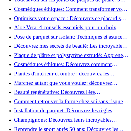
questions clés pour comprendre les fissures!
Cosmétiques éthiques: Comment transformer votre
routine beauté!
Optimisez votre espace : Découvrez ce placard sous
rampant à portes coulissantes!
Aloe Vera: 4 conseils essentiels pour un choix
parfait!
Pose de parquet sur isolant: Techniques et astuces
pour un sol parfait!
Découvrez mes secrets de beauté: Les incroyables
vertus du raisin!
Plaque de plâtre et polystyrène extrudé: Apprenez
à les coller efficacement!
Cosmétiques éthiques: Découvrez comment
transformer votre routine beauté!
Plantes d'intérieur et ombre : découvrez les
meilleures pour votre maison !
Marchez autant que vous voulez: découvrez
pourquoi c'est bénéfique!
Beauté régénérative: Découvrez l'ère
révolutionnaire de la cosmétique verte!
Comment retrouver la forme chez soi sans risque
de blessure: Techniques et conseils sûrs!
Installation de parquet: Découvrez les règles
essentielles à respecter!
Champignons: Découvrez leurs incroyables
pouvoirs antioxydants!
Reprendre le sport après 50 ans: Découvrez les