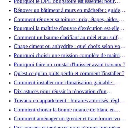
Pourquoi le DPE obligatoire est essentiel pour
vendre ou louer un bien ?
Rénover un bâtiment à murs en mâchefer : guide
pratique et solutions
Comment rénover sa toiture : prix, étapes, aides et
réglementation ?
Pourquoi la maîtrise d'œuvre d'exécution est-elle
indispensable pour vos chantiers ?
Comment un baume clarifiant au miel et au suif
peut-il purifier la peau ?
Chape ciment ou anhydrite : quel choix selon votre
projet ?
Pourquoi choisir une mission complète de maîtrise
d’œuvre pour réussir vos projets?
Pourquoi faire un constat d'huissier avant travaux ?
Qu'est-ce qu'un puits perdu et comment l'installer ?
Comment installer une climatisation gainable :
coût, étapes et conseils ?
Dix astuces pour réussir la rénovation d'un
appartement
Travaux en appartement : horaires autorisés, règles
et bonnes pratiques
Comment choisir la bonne nuance de blanc en
décoration et éviter les pièges ?
Comment aménager un grenier et transformer vos
combles en espace habitable ?
Dix conseils et tendances pour rénover une pièce