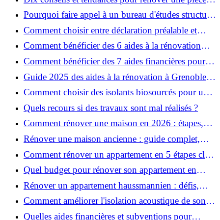
de la maison
Pourquoi faire appel à un bureau d'études structure
pour garantir la sécurité de vos rénovations ?
Comment choisir entre déclaration préalable et
permis de construire pour vos travaux ?
Comment bénéficier des 6 aides à la rénovation
énergétique à Grenoble ?
Comment bénéficier des 7 aides financières pour la
rénovation énergétique à Voiron ?
Guide 2025 des aides à la rénovation à Grenoble et
Voiron : MaPrimeRénov’, CEE, aides locales
Comment choisir des isolants biosourcés pour une
rénovation écologique ?
Quels recours si des travaux sont mal réalisés ?
Comment rénover une maison en 2026 : étapes,
coûts et conseils ?
Rénover une maison ancienne : guide complet,
étapes, budget et astuces
Comment rénover un appartement en 5 étapes clés
?
Quel budget pour rénover son appartement en
2026 ?
Rénover un appartement haussmannien : défis,
conseils pratiques et estimation des prix
Comment améliorer l'isolation acoustique de son
appartement ?
Quelles aides financières et subventions pour