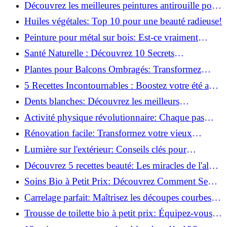
naturellement: Astuces et secrets révélés!
Découvrez les meilleures peintures antirouille pour
le fer: Top 12 analysé!
Huiles végétales: Top 10 pour une beauté radieuse!
Peinture pour métal sur bois: Est-ce vraiment
possible?
Santé Naturelle : Découvrez 10 Secrets
Incontournables pour un Bien-être Optimal!
Plantes pour Balcons Ombragés: Transformez
votre Terrasse en Oasis Verte!
5 Recettes Incontournables : Boostez votre été avec
des huiles essentielles!
Dents blanches: Découvrez les meilleurs
ingrédients naturels!
Activité physique révolutionnaire: Chaque pas
compte pour votre santé!
Rénovation facile: Transformez votre vieux
parquet irrégulier en un clin d'œil!
Lumière sur l'extérieur: Conseils clés pour
concevoir et installer votre éclairage!
Découvrez 5 recettes beauté: Les miracles de l'aloe
vera pour votre peau!
Soins Bio à Petit Prix: Découvrez Comment Se
Chouchouter Pour Moins de 35€!
Carrelage parfait: Maîtrisez les découpes courbes
facilement!
Trousse de toilette bio à petit prix: Équipez-vous
pour moins de 25€!