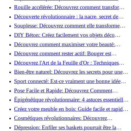
meilleures méthodes!
Rouille accélérée: Découvrez comment transformer
la corrosion en déco tendance!
Découverte révolutionnaire : la nacre, secret de
régénération inouï !
Souplesse: Découvrez comment elle transforme
votre performance sportive!
DIY Béton: Créez facilement vos objets déco
tendance!
Découvrez comment maximiser votre beauté:
Astuces et secrets révélés!
Découvrez comment rester actif: Bouger est
toujours possible!
Découvrez l'Art de la Feuille d'Or : Techniques
Incontournables pour Réussir!
Bien-être naturel: Découvrez les secrets pour une
vie saine!
Sport connecté: Est-ce vraiment une bonne idée
pour vous?
Pose Facile et Rapide: Découvrez Comment
Monter des Carreaux de Béton Cellulaire!
Épigénétique révolutionnaire: 4 astuces essentielles
pour transformer votre bien-être!
Créez votre meuble en bois: Guide facile et rapide
pour débutants!
Cosmétiques révolutionnaires: Découvrez
comment les fermes verticales transforment la
Dépression: Enfiler ses baskets pourrait être la
beauté!