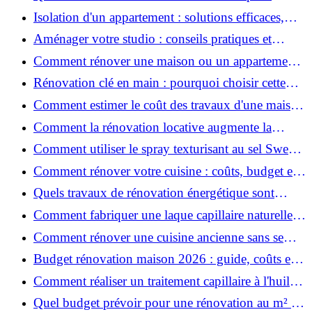
rénover votre appartement en 2026 ?
Isolation d'un appartement : solutions efficaces,
prix et conseils
Aménager votre studio : conseils pratiques et
erreurs à éviter
Comment rénover une maison ou un appartement
avec 50 000 € : budget, étapes et astuces ?
Rénovation clé en main : pourquoi choisir cette
solution et à quoi faire attention ?
Comment estimer le coût des travaux d'une maison
?
Comment la rénovation locative augmente la
rentabilité de votre parc immobilier ?
Comment utiliser le spray texturisant au sel Sweet
Salt pour des cheveux effet plage ?
Comment rénover votre cuisine : coûts, budget et
astuces bois ?
Quels travaux de rénovation énergétique sont
éligibles à MaPrimeRénov' ?
Comment fabriquer une laque capillaire naturelle
maison ?
Comment rénover une cuisine ancienne sans se
ruiner ?
Budget rénovation maison 2026 : guide, coûts et
astuces
Comment réaliser un traitement capillaire à l'huile
maison efficace ?
Quel budget prévoir pour une rénovation au m² en