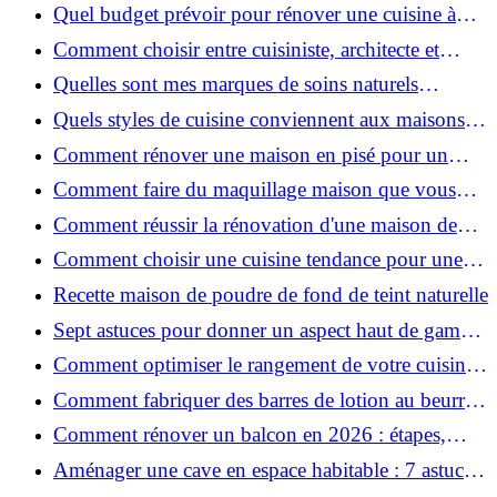
pour une peau douce
Quel budget prévoir pour rénover une cuisine à
Voiron en 2026 : coûts et aides locales ?
Comment choisir entre cuisiniste, architecte et
contractant général à Voiron ?
Quelles sont mes marques de soins naturels
préférées ?
Quels styles de cuisine conviennent aux maisons et
appartements du Voironnais ?
Comment rénover une maison en pisé pour un
habitat sain et performant ?
Comment faire du maquillage maison que vous
utiliserez vraiment ?
Comment réussir la rénovation d'une maison de
ville en 2026 ?
Comment choisir une cuisine tendance pour une
rénovation en 2026 ?
Recette maison de poudre de fond de teint naturelle
Sept astuces pour donner un aspect haut de gamme
à votre cuisine
Comment optimiser le rangement de votre cuisine
et gagner de la place ?
Comment fabriquer des barres de lotion au beurre
de karité ?
Comment rénover un balcon en 2026 : étapes,
budget et matériaux ?
Aménager une cave en espace habitable : 7 astuces
essentielles