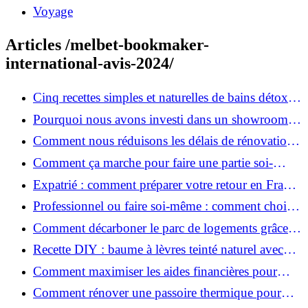
Voyage
Articles /melbet-bookmaker-
international-avis-2024/
Cinq recettes simples et naturelles de bains détox
maison
Pourquoi nous avons investi dans un showroom-
atelier et ce que cela apporte aux clients
Comment nous réduisons les délais de rénovation à
3 mois au lieu de 6?
Comment ça marche pour faire une partie soi-
même et nous confier le reste ?
Expatrié : comment préparer votre retour en France
et rénover votre bien à distance ?
Professionnel ou faire soi-même : comment choisir
pour votre rénovation ?
Comment décarboner le parc de logements grâce à
la rénovation énergétique ?
Recette DIY : baume à lèvres teinté naturel avec
SPF
Comment maximiser les aides financières pour
votre rénovation ?
Comment rénover une passoire thermique pour
une maison durable ?