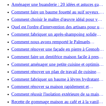
2026 ?
Aménager une buanderie : 20 idées et astuces gain
de place pour un espace fonctionnel et stylé
Comment faire un baume fouetté au suif soyeux,
fait maison ?
Comment choisir le maître d'œuvre idéal pour vos
travaux de rénovation ?
Quel est l'ordre d'intervention des artisans pour une
rénovation ?
Comment fabriquer un après-shampoing solide
naturel pour cheveux ?
Comment nous avons remporté le Palmarès
(Ré)HABITER 2025 : les coulisses du projet primé
Comment rénover une façade en pierre à Grenoble
?
: techniques, coûts et conseils
Comment faire un dentifrice maison facile à presser
?
Comment aménager une petite cuisine et optimiser
chaque centimètre carré ?
Comment rénover un plan de travail de cuisine
facilement : guide étape par étape
Comment fabriquer un baume à lèvres hydratant et
naturel au suif ?
Comment rénover sa maison rapidement et
efficacement ?
Comment réussir l'isolation extérieure de sa maison
pour une rénovation performante et durable ?
Recette de gommage maison au café et à la vanille