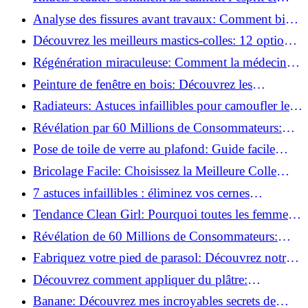
chouchoutent votre âme!
Analyse des fissures avant travaux: Comment bien
préparer vos surfaces!
Découvrez les meilleurs mastics-colles: 12 options
dès 6,70 €!
Régénération miraculeuse: Comment la médecine
régénérative peut restaurer votre confiance!
Peinture de fenêtre en bois: Découvrez les
techniques infaillibles pour un résultat parfait!
Radiateurs: Astuces infaillibles pour camoufler les
tuyaux apparents!
Révélation par 60 Millions de Consommateurs:
Découvrez le sérum anti-rides numéro un!
Pose de toile de verre au plafond: Guide facile
pour débutants!
Bricolage Facile: Choisissez la Meilleure Colle
pour Chaque Matériau!
7 astuces infaillibles : éliminez vos cernes
rapidement !
Tendance Clean Girl: Pourquoi toutes les femmes
l'adoptent?
Révélation de 60 Millions de Consommateurs:
Découvrez le meilleur fond de teint pour votre
Fabriquez votre pied de parasol: Découvrez notre
peau!
tutoriel facile !
Découvrez comment appliquer du plâtre:
Techniques pour un mur intérieur parfait!
Banane: Découvrez mes incroyables secrets de