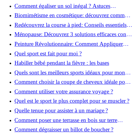
solution!
Comment égaliser un sol inégal ? Astuces
infaillibles pour réussir !
Biomimétisme en cosmétique: découvrez comment
la nature inspire l'avenir des soins beauté!
Redécouvrez la course à pied: Conseils essentiels
pour reprendre!
Ménopause: Découvrez 3 solutions efficaces contre
les bouffées de chaleur!
Peinture Révolutionnaire: Comment Appliquer
Deux Couleurs Sur Une Porte!
Quel sport est fait pour moi ?
Habiller bébé pendant la fièvre : les bases
Quels sont les meilleurs sports idéaux pour mon
enfant ?
Comment choisir la coupe de cheveux idéale pour
votre visage ?
Comment utiliser votre assurance voyage ?
Quel est le sport le plus complet pour se muscler ?
Quelle tenue pour assister à un mariage ?
Comment poser une terrasse en bois sur terre
battue ?
Comment dégraisser un billot de boucher ?