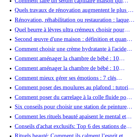
Comment faire un sérum capillaire maison qui
stimule réellement la pousse des cheveux ?
Quels travaux de rénovation augmentent le plus la
valeur d'une maison pour la revente ?
Rénovation, réhabilitation ou restauration : laquelle
convient le mieux à mon logement ?
Quel beurre à lèvres ultra crémeux choisir pour
lèvres sèches et gercées?
Second œuvre d'une maison : définition et quand
le réaliser
Comment choisir une crème hydratante à l'acide
hyaluronique et niacinamide ?
Comment aménager la chambre de bébé : 10
conseils sécurité, déco et rangement
Comment aménager la chambre de bébé : 10
conseils sécurité, déco et rangement
Comment mieux gérer ses émotions : 7 clés
pratiques
Comment poser des moulures au plafond : tutoriel
vidéo pas à pas ?
Comment poser du carrelage à la colle fluide pour
un rendu professionnel ?
Six conseils pour choisir une station de peinture
basse pression
Comment les rituels beauté apaisent le mental et
créent des moments pour soi ?
Conseils d'achat exclusifs: Top 6 des stations de
peinture basse pression incontournables!
Rituels beauté: Comment ils calment l’esprit et