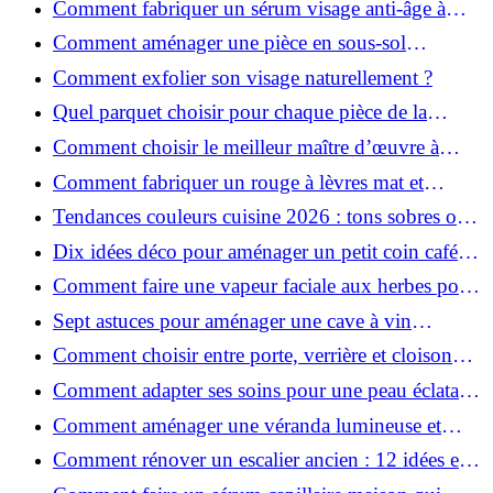
Comment fabriquer un sérum visage anti-âge à
l'huile de rose musquée ?
Comment aménager une pièce en sous-sol
efficacement ?
Comment exfolier son visage naturellement ?
Quel parquet choisir pour chaque pièce de la
maison ?
Comment choisir le meilleur maître d’œuvre à
Grenoble en 2026 ?
Comment fabriquer un rouge à lèvres mat et
hydratant fait maison ?
Tendances couleurs cuisine 2026 : tons sobres ou
colorés, que choisir ?
Dix idées déco pour aménager un petit coin café
chez soi
Comment faire une vapeur faciale aux herbes pour
une peau plus saine et rajeunie ?
Sept astuces pour aménager une cave à vin
naturelle chez soi
Comment choisir entre porte, verrière et cloison
coulissante pour séparer vos pièces ?
Comment adapter ses soins pour une peau éclatante
en hiver ?
Comment aménager une véranda lumineuse et
conviviale : 12 idées déco
Comment rénover un escalier ancien : 12 idées et
astuces faciles pas à pas