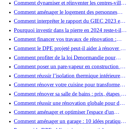
Comment dynamiser et réinventer les centres-villes
avec Action Cœur de Ville ?
Comment aménager le logement des personnes
âgées et obtenir des aides financières ?
Comment interpréter le rapport du GIEC 2023 et
en retenir l'essentiel ?
Pourquoi investir dans la pierre en 2024 reste-t-il
un choix sûr ?
Comment financer vos travaux de rénovation :
aides, prêts et solutions pratiques ?
Comment le DPE projeté peut-il aider à rénover et
valoriser votre bien ?
Comment profiter de la loi Denormandie pour
investir dans l'ancien et défiscaliser ?
Comment poser un pare-vapeur en construction et
rénovation : rôle et erreurs à éviter?
Comment réussir l’isolation thermique intérieure
pour une maison économe en énergie ?
Comment rénover votre cuisine pour transformer
votre espace de vie ?
Comment rénover sa salle de bains : prix, étapes et
astuces ?
Comment réussir une rénovation globale pour des
économies et un confort durables?
Comment aménager et optimiser l'espace d'un
studio : 10 astuces pratiques ?
Comment aménager un garage : 10 idées pratiques
et efficaces ?