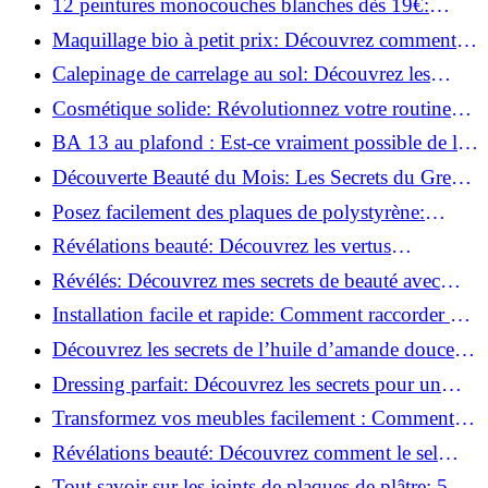
12 peintures monocouches blanches dès 19€:
Découvrez les meilleures offres!
Maquillage bio à petit prix: Découvrez comment
s'équiper pour moins de 50€!
Calepinage de carrelage au sol: Découvrez les
astuces incontournables!
Cosmétique solide: Révolutionnez votre routine
beauté pour zéro déchet!
BA 13 au plafond : Est-ce vraiment possible de les
coller ?
Découverte Beauté du Mois: Les Secrets du Green
Glamour !
Posez facilement des plaques de polystyrène:
Transformez votre plafond sans effort !
Révélations beauté: Découvrez les vertus
insoupçonnées de l'huile de coco!
Révélés: Découvrez mes secrets de beauté avec
l'huile de ricin!
Installation facile et rapide: Comment raccorder un
luminaire au plafond!
Découvrez les secrets de l’huile d’amande douce :
Pourquoi vous devez l'adopter!
Dressing parfait: Découvrez les secrets pour un
rangement optimal!
Transformez vos meubles facilement : Comment
installer des roulettes en un clin d'œil !
Révélations beauté: Découvrez comment le sel
transforme votre routine!
Tout savoir sur les joints de plaques de plâtre: 5