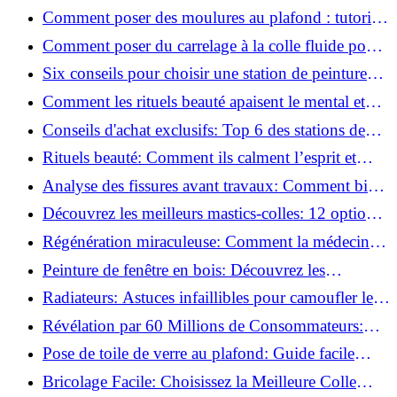
pratiques
Comment poser des moulures au plafond : tutoriel
vidéo pas à pas ?
Comment poser du carrelage à la colle fluide pour
un rendu professionnel ?
Six conseils pour choisir une station de peinture
basse pression
Comment les rituels beauté apaisent le mental et
créent des moments pour soi ?
Conseils d'achat exclusifs: Top 6 des stations de
peinture basse pression incontournables!
Rituels beauté: Comment ils calment l’esprit et
chouchoutent votre âme!
Analyse des fissures avant travaux: Comment bien
préparer vos surfaces!
Découvrez les meilleurs mastics-colles: 12 options
dès 6,70 €!
Régénération miraculeuse: Comment la médecine
régénérative peut restaurer votre confiance!
Peinture de fenêtre en bois: Découvrez les
techniques infaillibles pour un résultat parfait!
Radiateurs: Astuces infaillibles pour camoufler les
tuyaux apparents!
Révélation par 60 Millions de Consommateurs:
Découvrez le sérum anti-rides numéro un!
Pose de toile de verre au plafond: Guide facile
pour débutants!
Bricolage Facile: Choisissez la Meilleure Colle