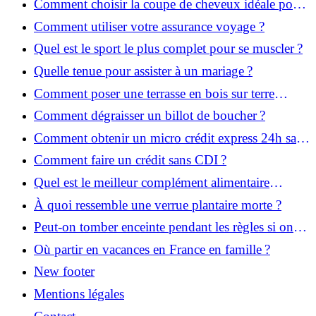
Comment choisir la coupe de cheveux idéale pour
votre visage ?
Comment utiliser votre assurance voyage ?
Quel est le sport le plus complet pour se muscler ?
Quelle tenue pour assister à un mariage ?
Comment poser une terrasse en bois sur terre
battue ?
Comment dégraisser un billot de boucher ?
Comment obtenir un micro crédit express 24h sans
justificatif ?
Comment faire un crédit sans CDI ?
Quel est le meilleur complément alimentaire
cheveux efficace ? Notre avis dans cet article
À quoi ressemble une verrue plantaire morte ?
Peut-on tomber enceinte pendant les règles si on
prend la pilule ?
Où partir en vacances en France en famille ?
New footer
Mentions légales