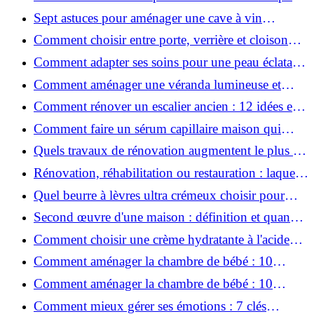
une peau plus saine et rajeunie ?
Sept astuces pour aménager une cave à vin
naturelle chez soi
Comment choisir entre porte, verrière et cloison
coulissante pour séparer vos pièces ?
Comment adapter ses soins pour une peau éclatante
en hiver ?
Comment aménager une véranda lumineuse et
conviviale : 12 idées déco
Comment rénover un escalier ancien : 12 idées et
astuces faciles pas à pas
Comment faire un sérum capillaire maison qui
stimule réellement la pousse des cheveux ?
Quels travaux de rénovation augmentent le plus la
valeur d'une maison pour la revente ?
Rénovation, réhabilitation ou restauration : laquelle
convient le mieux à mon logement ?
Quel beurre à lèvres ultra crémeux choisir pour
lèvres sèches et gercées?
Second œuvre d'une maison : définition et quand
le réaliser
Comment choisir une crème hydratante à l'acide
hyaluronique et niacinamide ?
Comment aménager la chambre de bébé : 10
conseils sécurité, déco et rangement
Comment aménager la chambre de bébé : 10
conseils sécurité, déco et rangement
Comment mieux gérer ses émotions : 7 clés