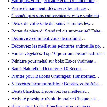
Fabriquez votre gel d'aloe vera: Une méthode
simple et rapide à la maison!
Pierre de parement: découvrez les astuces
infaillibles pour un nettoyage parfait!
Cosmétiques sans conservateurs: est-ce vraiment
possible?
Détox de votre salle de bains: Éliminez les
ingrédients nocifs dès maintenant!
Portes de placard: Standard ou sur-mesure? Faites
le meilleur choix!
Découvrez comment vous démaquiller
naturellement: Astuces et secrets révélés!
Découvrez les meilleures peintures antirouille pour
le fer: Top 12 analysé!
Huiles végétales: Top 10 pour une beauté radieuse!
Peinture pour métal sur bois: Est-ce vraiment
possible?
Santé Naturelle : Découvrez 10 Secrets
Incontournables pour un Bien-être Optimal!
Plantes pour Balcons Ombragés: Transformez
votre Terrasse en Oasis Verte!
5 Recettes Incontournables : Boostez votre été avec
des huiles essentielles!
Dents blanches: Découvrez les meilleurs
ingrédients naturels!
Activité physique révolutionnaire: Chaque pas
compte pour votre santé!
Rénovation facile: Transformez votre vieux