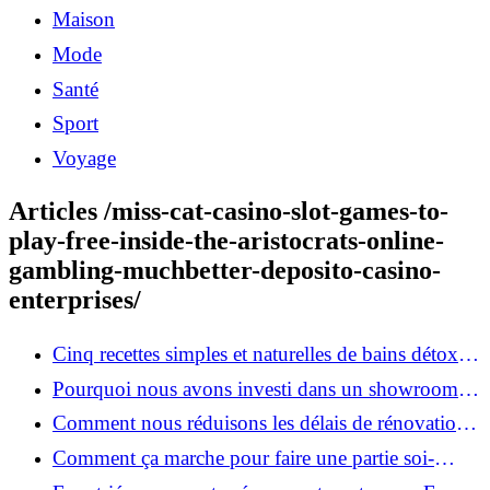
Maison
Mode
Santé
Sport
Voyage
Articles /miss-cat-casino-slot-games-to-
play-free-inside-the-aristocrats-online-
gambling-muchbetter-deposito-casino-
enterprises/
Cinq recettes simples et naturelles de bains détox
maison
Pourquoi nous avons investi dans un showroom-
atelier et ce que cela apporte aux clients
Comment nous réduisons les délais de rénovation à
3 mois au lieu de 6?
Comment ça marche pour faire une partie soi-
même et nous confier le reste ?