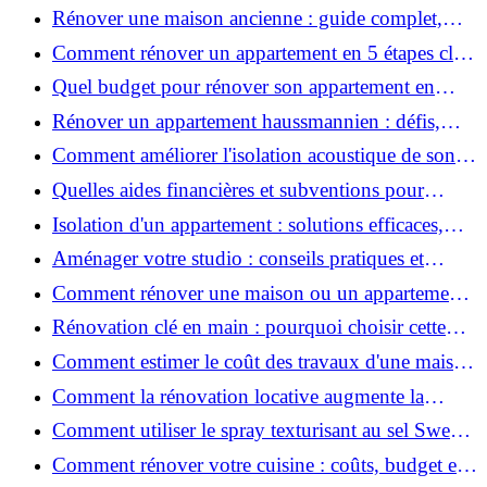
coûts et conseils ?
Rénover une maison ancienne : guide complet,
étapes, budget et astuces
Comment rénover un appartement en 5 étapes clés
?
Quel budget pour rénover son appartement en
2026 ?
Rénover un appartement haussmannien : défis,
conseils pratiques et estimation des prix
Comment améliorer l'isolation acoustique de son
appartement ?
Quelles aides financières et subventions pour
rénover votre appartement en 2026 ?
Isolation d'un appartement : solutions efficaces,
prix et conseils
Aménager votre studio : conseils pratiques et
erreurs à éviter
Comment rénover une maison ou un appartement
avec 50 000 € : budget, étapes et astuces ?
Rénovation clé en main : pourquoi choisir cette
solution et à quoi faire attention ?
Comment estimer le coût des travaux d'une maison
?
Comment la rénovation locative augmente la
rentabilité de votre parc immobilier ?
Comment utiliser le spray texturisant au sel Sweet
Salt pour des cheveux effet plage ?
Comment rénover votre cuisine : coûts, budget et