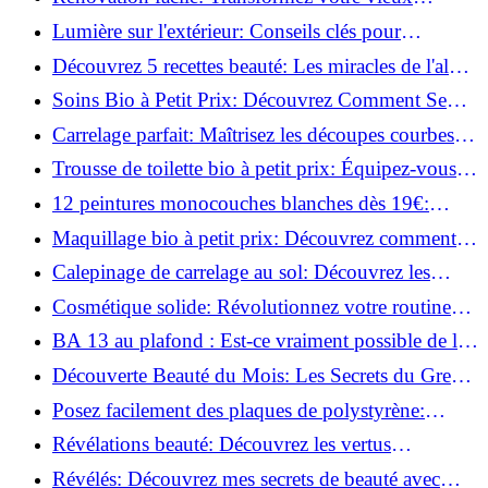
parquet irrégulier en un clin d'œil!
Lumière sur l'extérieur: Conseils clés pour
concevoir et installer votre éclairage!
Découvrez 5 recettes beauté: Les miracles de l'aloe
vera pour votre peau!
Soins Bio à Petit Prix: Découvrez Comment Se
Chouchouter Pour Moins de 35€!
Carrelage parfait: Maîtrisez les découpes courbes
facilement!
Trousse de toilette bio à petit prix: Équipez-vous
pour moins de 25€!
12 peintures monocouches blanches dès 19€:
Découvrez les meilleures offres!
Maquillage bio à petit prix: Découvrez comment
s'équiper pour moins de 50€!
Calepinage de carrelage au sol: Découvrez les
astuces incontournables!
Cosmétique solide: Révolutionnez votre routine
beauté pour zéro déchet!
BA 13 au plafond : Est-ce vraiment possible de les
coller ?
Découverte Beauté du Mois: Les Secrets du Green
Glamour !
Posez facilement des plaques de polystyrène:
Transformez votre plafond sans effort !
Révélations beauté: Découvrez les vertus
insoupçonnées de l'huile de coco!
Révélés: Découvrez mes secrets de beauté avec