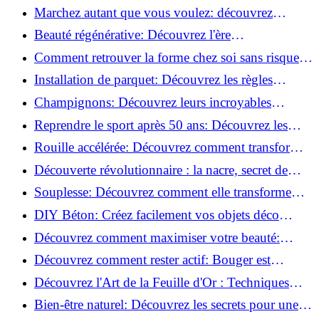
meilleures pour votre maison !
Marchez autant que vous voulez: découvrez
pourquoi c'est bénéfique!
Beauté régénérative: Découvrez l'ère
révolutionnaire de la cosmétique verte!
Comment retrouver la forme chez soi sans risque
de blessure: Techniques et conseils sûrs!
Installation de parquet: Découvrez les règles
essentielles à respecter!
Champignons: Découvrez leurs incroyables
pouvoirs antioxydants!
Reprendre le sport après 50 ans: Découvrez les
meilleures méthodes!
Rouille accélérée: Découvrez comment transformer
la corrosion en déco tendance!
Découverte révolutionnaire : la nacre, secret de
régénération inouï !
Souplesse: Découvrez comment elle transforme
votre performance sportive!
DIY Béton: Créez facilement vos objets déco
tendance!
Découvrez comment maximiser votre beauté:
Astuces et secrets révélés!
Découvrez comment rester actif: Bouger est
toujours possible!
Découvrez l'Art de la Feuille d'Or : Techniques
Incontournables pour Réussir!
Bien-être naturel: Découvrez les secrets pour une