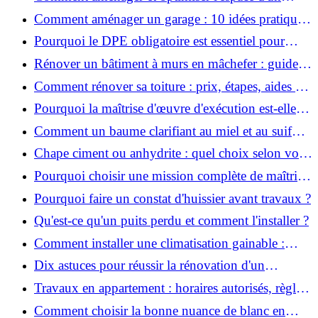
studio : 10 astuces pratiques ?
Comment aménager un garage : 10 idées pratiques
et efficaces ?
Pourquoi le DPE obligatoire est essentiel pour
vendre ou louer un bien ?
Rénover un bâtiment à murs en mâchefer : guide
pratique et solutions
Comment rénover sa toiture : prix, étapes, aides et
réglementation ?
Pourquoi la maîtrise d'œuvre d'exécution est-elle
indispensable pour vos chantiers ?
Comment un baume clarifiant au miel et au suif
peut-il purifier la peau ?
Chape ciment ou anhydrite : quel choix selon votre
projet ?
Pourquoi choisir une mission complète de maîtrise
d’œuvre pour réussir vos projets?
Pourquoi faire un constat d'huissier avant travaux ?
Qu'est-ce qu'un puits perdu et comment l'installer ?
Comment installer une climatisation gainable :
coût, étapes et conseils ?
Dix astuces pour réussir la rénovation d'un
appartement
Travaux en appartement : horaires autorisés, règles
et bonnes pratiques
Comment choisir la bonne nuance de blanc en