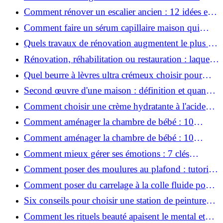
conviviale : 12 idées déco
Comment rénover un escalier ancien : 12 idées et
astuces faciles pas à pas
Comment faire un sérum capillaire maison qui
stimule réellement la pousse des cheveux ?
Quels travaux de rénovation augmentent le plus la
valeur d'une maison pour la revente ?
Rénovation, réhabilitation ou restauration : laquelle
convient le mieux à mon logement ?
Quel beurre à lèvres ultra crémeux choisir pour
lèvres sèches et gercées?
Second œuvre d'une maison : définition et quand
le réaliser
Comment choisir une crème hydratante à l'acide
hyaluronique et niacinamide ?
Comment aménager la chambre de bébé : 10
conseils sécurité, déco et rangement
Comment aménager la chambre de bébé : 10
conseils sécurité, déco et rangement
Comment mieux gérer ses émotions : 7 clés
pratiques
Comment poser des moulures au plafond : tutoriel
vidéo pas à pas ?
Comment poser du carrelage à la colle fluide pour
un rendu professionnel ?
Six conseils pour choisir une station de peinture
basse pression
Comment les rituels beauté apaisent le mental et