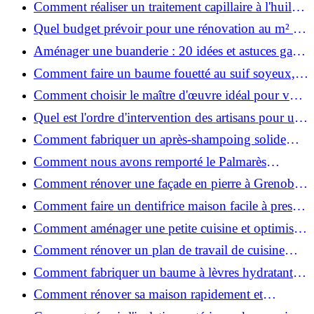
Comment réaliser un traitement capillaire à l'huile
maison efficace ?
Quel budget prévoir pour une rénovation au m² en
2026 ?
Aménager une buanderie : 20 idées et astuces gain
de place pour un espace fonctionnel et stylé
Comment faire un baume fouetté au suif soyeux,
fait maison ?
Comment choisir le maître d'œuvre idéal pour vos
travaux de rénovation ?
Quel est l'ordre d'intervention des artisans pour une
rénovation ?
Comment fabriquer un après-shampoing solide
naturel pour cheveux ?
Comment nous avons remporté le Palmarès
(Ré)HABITER 2025 : les coulisses du projet primé
Comment rénover une façade en pierre à Grenoble
?
: techniques, coûts et conseils
Comment faire un dentifrice maison facile à presser
?
Comment aménager une petite cuisine et optimiser
chaque centimètre carré ?
Comment rénover un plan de travail de cuisine
facilement : guide étape par étape
Comment fabriquer un baume à lèvres hydratant et
naturel au suif ?
Comment rénover sa maison rapidement et
efficacement ?