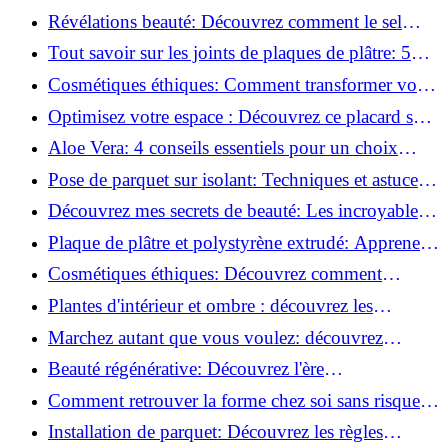
installer des roulettes en un clin d'œil !
Révélations beauté: Découvrez comment le sel
transforme votre routine!
Tout savoir sur les joints de plaques de plâtre: 5
questions clés pour comprendre les fissures!
Cosmétiques éthiques: Comment transformer votre
routine beauté!
Optimisez votre espace : Découvrez ce placard sous
rampant à portes coulissantes!
Aloe Vera: 4 conseils essentiels pour un choix
parfait!
Pose de parquet sur isolant: Techniques et astuces
pour un sol parfait!
Découvrez mes secrets de beauté: Les incroyables
vertus du raisin!
Plaque de plâtre et polystyrène extrudé: Apprenez
à les coller efficacement!
Cosmétiques éthiques: Découvrez comment
transformer votre routine beauté!
Plantes d'intérieur et ombre : découvrez les
meilleures pour votre maison !
Marchez autant que vous voulez: découvrez
pourquoi c'est bénéfique!
Beauté régénérative: Découvrez l'ère
révolutionnaire de la cosmétique verte!
Comment retrouver la forme chez soi sans risque
de blessure: Techniques et conseils sûrs!
Installation de parquet: Découvrez les règles