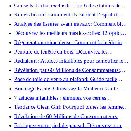
créent des moments pour soi ?
Conseils d'achat exclusifs: Top 6 des stations de
peinture basse pression incontournables!
Rituels beauté: Comment ils calment l’esprit et
chouchoutent votre âme!
Analyse des fissures avant travaux: Comment bien
préparer vos surfaces!
Découvrez les meilleurs mastics-colles: 12 options
dès 6,70 €!
Régénération miraculeuse: Comment la médecine
régénérative peut restaurer votre confiance!
Peinture de fenêtre en bois: Découvrez les
techniques infaillibles pour un résultat parfait!
Radiateurs: Astuces infaillibles pour camoufler les
tuyaux apparents!
Révélation par 60 Millions de Consommateurs:
Découvrez le sérum anti-rides numéro un!
Pose de toile de verre au plafond: Guide facile
pour débutants!
Bricolage Facile: Choisissez la Meilleure Colle
pour Chaque Matériau!
7 astuces infaillibles : éliminez vos cernes
rapidement !
Tendance Clean Girl: Pourquoi toutes les femmes
l'adoptent?
Révélation de 60 Millions de Consommateurs:
Découvrez le meilleur fond de teint pour votre
Fabriquez votre pied de parasol: Découvrez notre
peau!