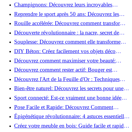
essentielles à respecter!
Champignons: Découvrez leurs incroyables
pouvoirs antioxydants!
Reprendre le sport après 50 ans: Découvrez les
meilleures méthodes!
Rouille accélérée: Découvrez comment transformer
la corrosion en déco tendance!
Découverte révolutionnaire : la nacre, secret de
régénération inouï !
Souplesse: Découvrez comment elle transforme
votre performance sportive!
DIY Béton: Créez facilement vos objets déco
tendance!
Découvrez comment maximiser votre beauté:
Astuces et secrets révélés!
Découvrez comment rester actif: Bouger est
toujours possible!
Découvrez l'Art de la Feuille d'Or : Techniques
Incontournables pour Réussir!
Bien-être naturel: Découvrez les secrets pour une
vie saine!
Sport connecté: Est-ce vraiment une bonne idée
pour vous?
Pose Facile et Rapide: Découvrez Comment
Monter des Carreaux de Béton Cellulaire!
Épigénétique révolutionnaire: 4 astuces essentielles
pour transformer votre bien-être!
Créez votre meuble en bois: Guide facile et rapide