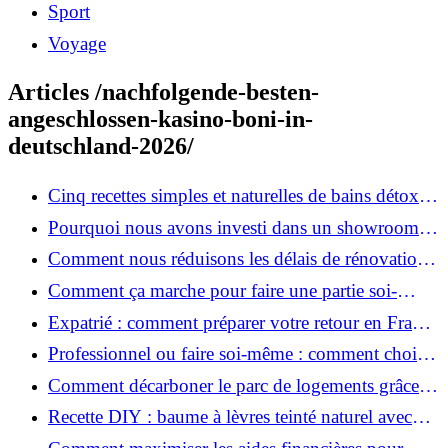
Sport
Voyage
Articles /nachfolgende-besten-
angeschlossen-kasino-boni-in-
deutschland-2026/
Cinq recettes simples et naturelles de bains détox
maison
Pourquoi nous avons investi dans un showroom-
atelier et ce que cela apporte aux clients
Comment nous réduisons les délais de rénovation à
3 mois au lieu de 6?
Comment ça marche pour faire une partie soi-
même et nous confier le reste ?
Expatrié : comment préparer votre retour en France
et rénover votre bien à distance ?
Professionnel ou faire soi-même : comment choisir
pour votre rénovation ?
Comment décarboner le parc de logements grâce à
la rénovation énergétique ?
Recette DIY : baume à lèvres teinté naturel avec
SPF