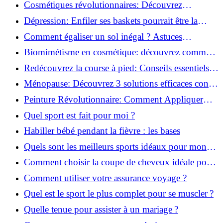
pour débutants!
Cosmétiques révolutionnaires: Découvrez
comment les fermes verticales transforment la
Dépression: Enfiler ses baskets pourrait être la
beauté!
solution!
Comment égaliser un sol inégal ? Astuces
infaillibles pour réussir !
Biomimétisme en cosmétique: découvrez comment
la nature inspire l'avenir des soins beauté!
Redécouvrez la course à pied: Conseils essentiels
pour reprendre!
Ménopause: Découvrez 3 solutions efficaces contre
les bouffées de chaleur!
Peinture Révolutionnaire: Comment Appliquer
Deux Couleurs Sur Une Porte!
Quel sport est fait pour moi ?
Habiller bébé pendant la fièvre : les bases
Quels sont les meilleurs sports idéaux pour mon
enfant ?
Comment choisir la coupe de cheveux idéale pour
votre visage ?
Comment utiliser votre assurance voyage ?
Quel est le sport le plus complet pour se muscler ?
Quelle tenue pour assister à un mariage ?