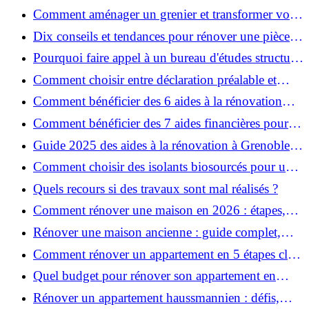
décoration et éviter les pièges ?
Comment aménager un grenier et transformer vos
combles en espace habitable ?
Dix conseils et tendances pour rénover une pièce
de la maison
Pourquoi faire appel à un bureau d'études structure
pour garantir la sécurité de vos rénovations ?
Comment choisir entre déclaration préalable et
permis de construire pour vos travaux ?
Comment bénéficier des 6 aides à la rénovation
énergétique à Grenoble ?
Comment bénéficier des 7 aides financières pour la
rénovation énergétique à Voiron ?
Guide 2025 des aides à la rénovation à Grenoble et
Voiron : MaPrimeRénov’, CEE, aides locales
Comment choisir des isolants biosourcés pour une
rénovation écologique ?
Quels recours si des travaux sont mal réalisés ?
Comment rénover une maison en 2026 : étapes,
coûts et conseils ?
Rénover une maison ancienne : guide complet,
étapes, budget et astuces
Comment rénover un appartement en 5 étapes clés
?
Quel budget pour rénover son appartement en
2026 ?
Rénover un appartement haussmannien : défis,