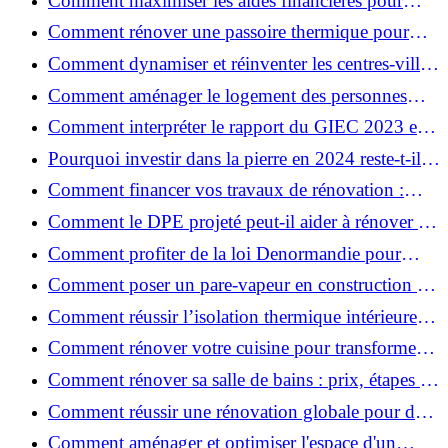
Comment maximiser les aides financières pour
votre rénovation ?
Comment rénover une passoire thermique pour
une maison durable ?
Comment dynamiser et réinventer les centres-villes
avec Action Cœur de Ville ?
Comment aménager le logement des personnes
âgées et obtenir des aides financières ?
Comment interpréter le rapport du GIEC 2023 et
en retenir l'essentiel ?
Pourquoi investir dans la pierre en 2024 reste-t-il
un choix sûr ?
Comment financer vos travaux de rénovation :
aides, prêts et solutions pratiques ?
Comment le DPE projeté peut-il aider à rénover et
valoriser votre bien ?
Comment profiter de la loi Denormandie pour
investir dans l'ancien et défiscaliser ?
Comment poser un pare-vapeur en construction et
rénovation : rôle et erreurs à éviter?
Comment réussir l’isolation thermique intérieure
pour une maison économe en énergie ?
Comment rénover votre cuisine pour transformer
votre espace de vie ?
Comment rénover sa salle de bains : prix, étapes et
astuces ?
Comment réussir une rénovation globale pour des
économies et un confort durables?
Comment aménager et optimiser l'espace d'un