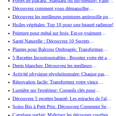
Portes de placard: Standard ou sur-mesure? Faites
le meilleur choix!
Découvrez comment vous démaquiller
naturellement: Astuces et secrets révélés!
Découvrez les meilleures peintures antirouille pour
le fer: Top 12 analysé!
Huiles végétales: Top 10 pour une beauté radieuse!
Peinture pour métal sur bois: Est-ce vraiment
possible?
Santé Naturelle : Découvrez 10 Secrets
Incontournables pour un Bien-être Optimal!
Plantes pour Balcons Ombragés: Transformez
votre Terrasse en Oasis Verte!
5 Recettes Incontournables : Boostez votre été avec
des huiles essentielles!
Dents blanches: Découvrez les meilleurs
ingrédients naturels!
Activité physique révolutionnaire: Chaque pas
compte pour votre santé!
Rénovation facile: Transformez votre vieux
parquet irrégulier en un clin d'œil!
Lumière sur l'extérieur: Conseils clés pour
concevoir et installer votre éclairage!
Découvrez 5 recettes beauté: Les miracles de l'aloe
vera pour votre peau!
Soins Bio à Petit Prix: Découvrez Comment Se
Chouchouter Pour Moins de 35€!
Carrelage parfait: Maîtrisez les découpes courbes