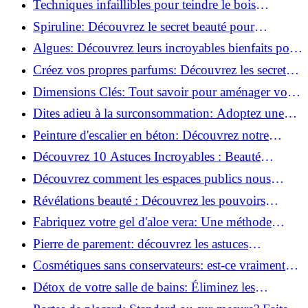
Techniques infaillibles pour teindre le bois
naturellement: Découvrez comment!
Spiruline: Découvrez le secret beauté pour
revitaliser les peaux fatiguées!
Algues: Découvrez leurs incroyables bienfaits pour
la santé et la beauté!
Créez vos propres parfums: Découvrez les secrets
de la fabrication artisanale!
Dimensions Clés: Tout savoir pour aménager votre
salle de bains!
Dites adieu à la surconsommation: Adoptez une
vie plus simple!
Peinture d'escalier en béton: Découvrez notre
tutoriel facile et rapide!
Découvrez 10 Astuces Incroyables : Beauté
Naturelle avec le Concombre !
Découvrez comment les espaces publics nous
incitent à être plus actifs : Révélations surprenantes!
Révélations beauté : Découvrez les pouvoirs
insoupçonnés du concombre!
Fabriquez votre gel d'aloe vera: Une méthode
simple et rapide à la maison!
Pierre de parement: découvrez les astuces
infaillibles pour un nettoyage parfait!
Cosmétiques sans conservateurs: est-ce vraiment
possible?
Détox de votre salle de bains: Éliminez les
ingrédients nocifs dès maintenant!