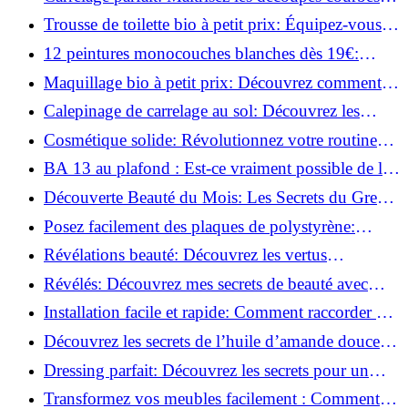
facilement!
Trousse de toilette bio à petit prix: Équipez-vous
pour moins de 25€!
12 peintures monocouches blanches dès 19€:
Découvrez les meilleures offres!
Maquillage bio à petit prix: Découvrez comment
s'équiper pour moins de 50€!
Calepinage de carrelage au sol: Découvrez les
astuces incontournables!
Cosmétique solide: Révolutionnez votre routine
beauté pour zéro déchet!
BA 13 au plafond : Est-ce vraiment possible de les
coller ?
Découverte Beauté du Mois: Les Secrets du Green
Glamour !
Posez facilement des plaques de polystyrène:
Transformez votre plafond sans effort !
Révélations beauté: Découvrez les vertus
insoupçonnées de l'huile de coco!
Révélés: Découvrez mes secrets de beauté avec
l'huile de ricin!
Installation facile et rapide: Comment raccorder un
luminaire au plafond!
Découvrez les secrets de l’huile d’amande douce :
Pourquoi vous devez l'adopter!
Dressing parfait: Découvrez les secrets pour un
rangement optimal!
Transformez vos meubles facilement : Comment