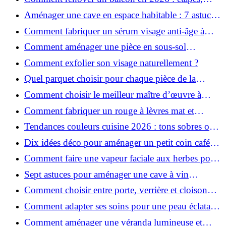
budget et matériaux ?
Aménager une cave en espace habitable : 7 astuces
essentielles
Comment fabriquer un sérum visage anti-âge à
l'huile de rose musquée ?
Comment aménager une pièce en sous-sol
efficacement ?
Comment exfolier son visage naturellement ?
Quel parquet choisir pour chaque pièce de la
maison ?
Comment choisir le meilleur maître d’œuvre à
Grenoble en 2026 ?
Comment fabriquer un rouge à lèvres mat et
hydratant fait maison ?
Tendances couleurs cuisine 2026 : tons sobres ou
colorés, que choisir ?
Dix idées déco pour aménager un petit coin café
chez soi
Comment faire une vapeur faciale aux herbes pour
une peau plus saine et rajeunie ?
Sept astuces pour aménager une cave à vin
naturelle chez soi
Comment choisir entre porte, verrière et cloison
coulissante pour séparer vos pièces ?
Comment adapter ses soins pour une peau éclatante
en hiver ?
Comment aménager une véranda lumineuse et