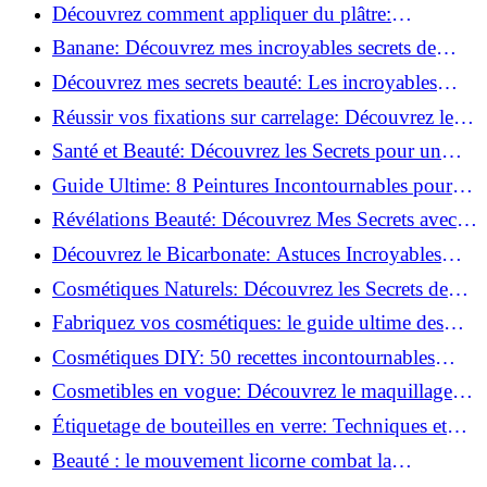
tutoriel facile !
Découvrez comment appliquer du plâtre:
Techniques pour un mur intérieur parfait!
Banane: Découvrez mes incroyables secrets de
beauté!
Découvrez mes secrets beauté: Les incroyables
vertus du curcuma!
Réussir vos fixations sur carrelage: Découvrez les
astuces infaillibles !
Santé et Beauté: Découvrez les Secrets pour un
Bien-être Optimal!
Guide Ultime: 8 Peintures Incontournables pour
Bois Extérieurs!
Révélations Beauté: Découvrez Mes Secrets avec le
Thé Vert Matcha!
Découvrez le Bicarbonate: Astuces Incroyables
pour Votre Quotidien!
Cosmétiques Naturels: Découvrez les Secrets de
Beauté Éco-responsables!
Fabriquez vos cosmétiques: le guide ultime des
produits de beauté maison!
Cosmétiques DIY: 50 recettes incontournables
pour sublimer votre beauté naturelle!
Cosmetibles en vogue: Découvrez le maquillage
100% comestible!
Étiquetage de bouteilles en verre: Techniques et
astuces incontournables!
Beauté : le mouvement licorne combat la
surconsommation !