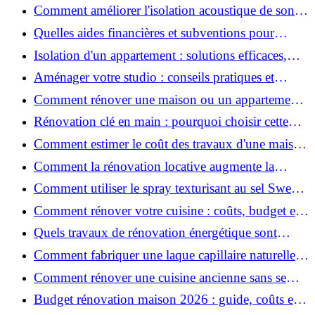
conseils pratiques et estimation des prix
Comment améliorer l'isolation acoustique de son
appartement ?
Quelles aides financières et subventions pour
rénover votre appartement en 2026 ?
Isolation d'un appartement : solutions efficaces,
prix et conseils
Aménager votre studio : conseils pratiques et
erreurs à éviter
Comment rénover une maison ou un appartement
avec 50 000 € : budget, étapes et astuces ?
Rénovation clé en main : pourquoi choisir cette
solution et à quoi faire attention ?
Comment estimer le coût des travaux d'une maison
?
Comment la rénovation locative augmente la
rentabilité de votre parc immobilier ?
Comment utiliser le spray texturisant au sel Sweet
Salt pour des cheveux effet plage ?
Comment rénover votre cuisine : coûts, budget et
astuces bois ?
Quels travaux de rénovation énergétique sont
éligibles à MaPrimeRénov' ?
Comment fabriquer une laque capillaire naturelle
maison ?
Comment rénover une cuisine ancienne sans se
ruiner ?
Budget rénovation maison 2026 : guide, coûts et
astuces