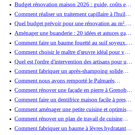
ruiner ?
Budget rénovation maison 2026 : guide, coûts et
astuces
Comment réaliser un traitement capillaire à l'huile
maison efficace ?
Quel budget prévoir pour une rénovation au m² en
2026 ?
Aménager une buanderie : 20 idées et astuces gain
de place pour un espace fonctionnel et stylé
Comment faire un baume fouetté au suif soyeux,
fait maison ?
Comment choisir le maître d'œuvre idéal pour vos
travaux de rénovation ?
Quel est l'ordre d'intervention des artisans pour une
rénovation ?
Comment fabriquer un après-shampoing solide
naturel pour cheveux ?
Comment nous avons remporté le Palmarès
(Ré)HABITER 2025 : les coulisses du projet primé
Comment rénover une façade en pierre à Grenoble
?
: techniques, coûts et conseils
Comment faire un dentifrice maison facile à presser
?
Comment aménager une petite cuisine et optimiser
chaque centimètre carré ?
Comment rénover un plan de travail de cuisine
facilement : guide étape par étape
Comment fabriquer un baume à lèvres hydratant et
naturel au suif ?