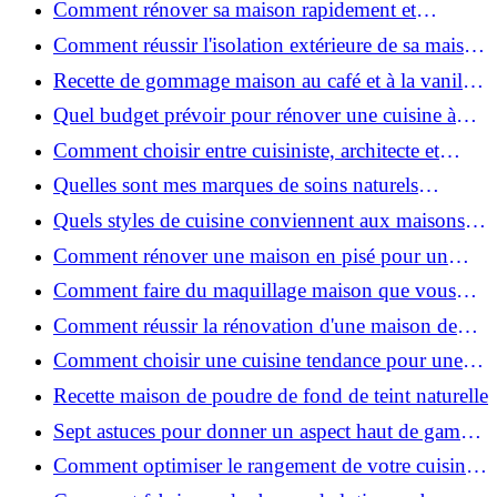
Comment rénover sa maison rapidement et
efficacement ?
Comment réussir l'isolation extérieure de sa maison
pour une rénovation performante et durable ?
Recette de gommage maison au café et à la vanille
pour une peau douce
Quel budget prévoir pour rénover une cuisine à
Voiron en 2026 : coûts et aides locales ?
Comment choisir entre cuisiniste, architecte et
contractant général à Voiron ?
Quelles sont mes marques de soins naturels
préférées ?
Quels styles de cuisine conviennent aux maisons et
appartements du Voironnais ?
Comment rénover une maison en pisé pour un
habitat sain et performant ?
Comment faire du maquillage maison que vous
utiliserez vraiment ?
Comment réussir la rénovation d'une maison de
ville en 2026 ?
Comment choisir une cuisine tendance pour une
rénovation en 2026 ?
Recette maison de poudre de fond de teint naturelle
Sept astuces pour donner un aspect haut de gamme
à votre cuisine
Comment optimiser le rangement de votre cuisine
et gagner de la place ?