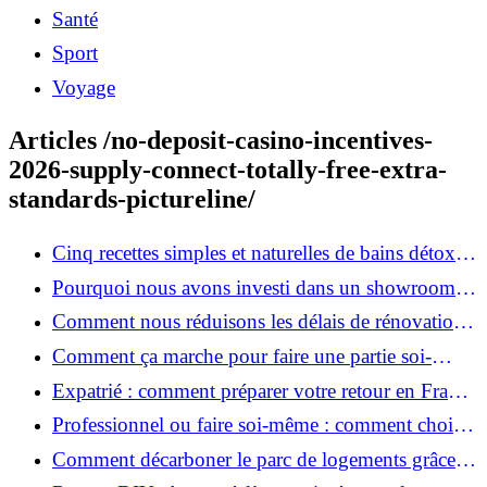
Santé
Sport
Voyage
Articles /no-deposit-casino-incentives-
2026-supply-connect-totally-free-extra-
standards-pictureline/
Cinq recettes simples et naturelles de bains détox
maison
Pourquoi nous avons investi dans un showroom-
atelier et ce que cela apporte aux clients
Comment nous réduisons les délais de rénovation à
3 mois au lieu de 6?
Comment ça marche pour faire une partie soi-
même et nous confier le reste ?
Expatrié : comment préparer votre retour en France
et rénover votre bien à distance ?
Professionnel ou faire soi-même : comment choisir
pour votre rénovation ?
Comment décarboner le parc de logements grâce à
la rénovation énergétique ?