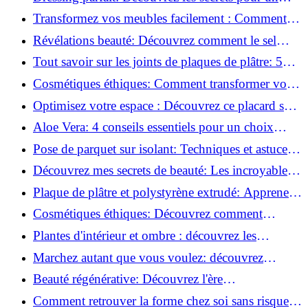
rangement optimal!
Transformez vos meubles facilement : Comment
installer des roulettes en un clin d'œil !
Révélations beauté: Découvrez comment le sel
transforme votre routine!
Tout savoir sur les joints de plaques de plâtre: 5
questions clés pour comprendre les fissures!
Cosmétiques éthiques: Comment transformer votre
routine beauté!
Optimisez votre espace : Découvrez ce placard sous
rampant à portes coulissantes!
Aloe Vera: 4 conseils essentiels pour un choix
parfait!
Pose de parquet sur isolant: Techniques et astuces
pour un sol parfait!
Découvrez mes secrets de beauté: Les incroyables
vertus du raisin!
Plaque de plâtre et polystyrène extrudé: Apprenez
à les coller efficacement!
Cosmétiques éthiques: Découvrez comment
transformer votre routine beauté!
Plantes d'intérieur et ombre : découvrez les
meilleures pour votre maison !
Marchez autant que vous voulez: découvrez
pourquoi c'est bénéfique!
Beauté régénérative: Découvrez l'ère
révolutionnaire de la cosmétique verte!
Comment retrouver la forme chez soi sans risque