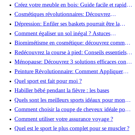
pour transformer votre bien-être!
Créez votre meuble en bois: Guide facile et rapide
pour débutants!
Cosmétiques révolutionnaires: Découvrez
comment les fermes verticales transforment la
Dépression: Enfiler ses baskets pourrait être la
beauté!
solution!
Comment égaliser un sol inégal ? Astuces
infaillibles pour réussir !
Biomimétisme en cosmétique: découvrez comment
la nature inspire l'avenir des soins beauté!
Redécouvrez la course à pied: Conseils essentiels
pour reprendre!
Ménopause: Découvrez 3 solutions efficaces contre
les bouffées de chaleur!
Peinture Révolutionnaire: Comment Appliquer
Deux Couleurs Sur Une Porte!
Quel sport est fait pour moi ?
Habiller bébé pendant la fièvre : les bases
Quels sont les meilleurs sports idéaux pour mon
enfant ?
Comment choisir la coupe de cheveux idéale pour
votre visage ?
Comment utiliser votre assurance voyage ?
Quel est le sport le plus complet pour se muscler ?