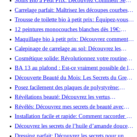
Soins Bio à Petit Prix: Découvrez Comment Se
Chouchouter Pour Moins de 35€!
Carrelage parfait: Maîtrisez les découpes courbes
facilement!
Trousse de toilette bio à petit prix: Équipez-vous
pour moins de 25€!
12 peintures monocouches blanches dès 19€:
Découvrez les meilleures offres!
Maquillage bio à petit prix: Découvrez comment
s'équiper pour moins de 50€!
Calepinage de carrelage au sol: Découvrez les
astuces incontournables!
Cosmétique solide: Révolutionnez votre routine
beauté pour zéro déchet!
BA 13 au plafond : Est-ce vraiment possible de les
coller ?
Découverte Beauté du Mois: Les Secrets du Green
Glamour !
Posez facilement des plaques de polystyrène:
Transformez votre plafond sans effort !
Révélations beauté: Découvrez les vertus
insoupçonnées de l'huile de coco!
Révélés: Découvrez mes secrets de beauté avec
l'huile de ricin!
Installation facile et rapide: Comment raccorder un
luminaire au plafond!
Découvrez les secrets de l’huile d’amande douce :
Pourquoi vous devez l'adopter!
Dressing parfait: Découvrez les secrets pour un