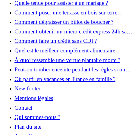
Quelle tenue pour assister à un mariage ?
Comment poser une terrasse en bois sur terre
battue ?
Comment dégraisser un billot de boucher ?
Comment obtenir un micro crédit express 24h sans
justificatif ?
Comment faire un crédit sans CDI ?
Quel est le meilleur complément alimentaire
cheveux efficace ? Notre avis dans cet article
À quoi ressemble une verrue plantaire morte ?
Peut-on tomber enceinte pendant les règles si on
prend la pilule ?
Où partir en vacances en France en famille ?
New footer
Mentions légales
Contact
Qui sommes-nous ?
Plan du site