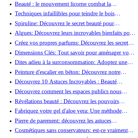
astuces incontournables!
Beauté : le mouvement licorne combat la
surconsommation !
Techniques infaillibles pour teindre le bois
naturellement: Découvrez comment!
Spiruline: Découvrez le secret beauté pour
revitaliser les peaux fatiguées!
Algues: Découvrez leurs incroyables bienfaits pour
la santé et la beauté!
Créez vos propres parfums: Découvrez les secrets
de la fabrication artisanale!
Dimensions Clés: Tout savoir pour aménager votre
salle de bains!
Dites adieu à la surconsommation: Adoptez une
vie plus simple!
Peinture d'escalier en béton: Découvrez notre
tutoriel facile et rapide!
Découvrez 10 Astuces Incroyables : Beauté
Naturelle avec le Concombre !
Découvrez comment les espaces publics nous
incitent à être plus actifs : Révélations surprenantes!
Révélations beauté : Découvrez les pouvoirs
insoupçonnés du concombre!
Fabriquez votre gel d'aloe vera: Une méthode
simple et rapide à la maison!
Pierre de parement: découvrez les astuces
infaillibles pour un nettoyage parfait!
Cosmétiques sans conservateurs: est-ce vraiment
possible?