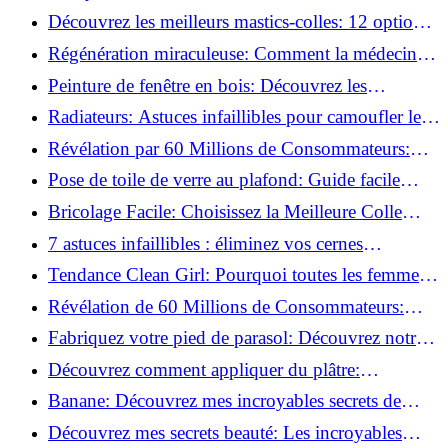
préparer vos surfaces!
Découvrez les meilleurs mastics-colles: 12 options
dès 6,70 €!
Régénération miraculeuse: Comment la médecine
régénérative peut restaurer votre confiance!
Peinture de fenêtre en bois: Découvrez les
techniques infaillibles pour un résultat parfait!
Radiateurs: Astuces infaillibles pour camoufler les
tuyaux apparents!
Révélation par 60 Millions de Consommateurs:
Découvrez le sérum anti-rides numéro un!
Pose de toile de verre au plafond: Guide facile
pour débutants!
Bricolage Facile: Choisissez la Meilleure Colle
pour Chaque Matériau!
7 astuces infaillibles : éliminez vos cernes
rapidement !
Tendance Clean Girl: Pourquoi toutes les femmes
l'adoptent?
Révélation de 60 Millions de Consommateurs:
Découvrez le meilleur fond de teint pour votre
Fabriquez votre pied de parasol: Découvrez notre
peau!
tutoriel facile !
Découvrez comment appliquer du plâtre:
Techniques pour un mur intérieur parfait!
Banane: Découvrez mes incroyables secrets de
beauté!
Découvrez mes secrets beauté: Les incroyables