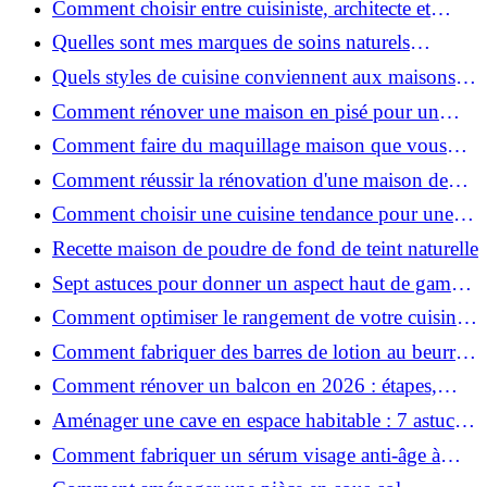
Comment choisir entre cuisiniste, architecte et
contractant général à Voiron ?
Quelles sont mes marques de soins naturels
préférées ?
Quels styles de cuisine conviennent aux maisons et
appartements du Voironnais ?
Comment rénover une maison en pisé pour un
habitat sain et performant ?
Comment faire du maquillage maison que vous
utiliserez vraiment ?
Comment réussir la rénovation d'une maison de
ville en 2026 ?
Comment choisir une cuisine tendance pour une
rénovation en 2026 ?
Recette maison de poudre de fond de teint naturelle
Sept astuces pour donner un aspect haut de gamme
à votre cuisine
Comment optimiser le rangement de votre cuisine
et gagner de la place ?
Comment fabriquer des barres de lotion au beurre
de karité ?
Comment rénover un balcon en 2026 : étapes,
budget et matériaux ?
Aménager une cave en espace habitable : 7 astuces
essentielles
Comment fabriquer un sérum visage anti-âge à
l'huile de rose musquée ?