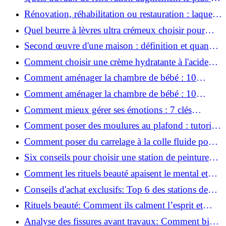
valeur d'une maison pour la revente ?
Rénovation, réhabilitation ou restauration : laquelle
convient le mieux à mon logement ?
Quel beurre à lèvres ultra crémeux choisir pour
lèvres sèches et gercées?
Second œuvre d'une maison : définition et quand
le réaliser
Comment choisir une crème hydratante à l'acide
hyaluronique et niacinamide ?
Comment aménager la chambre de bébé : 10
conseils sécurité, déco et rangement
Comment aménager la chambre de bébé : 10
conseils sécurité, déco et rangement
Comment mieux gérer ses émotions : 7 clés
pratiques
Comment poser des moulures au plafond : tutoriel
vidéo pas à pas ?
Comment poser du carrelage à la colle fluide pour
un rendu professionnel ?
Six conseils pour choisir une station de peinture
basse pression
Comment les rituels beauté apaisent le mental et
créent des moments pour soi ?
Conseils d'achat exclusifs: Top 6 des stations de
peinture basse pression incontournables!
Rituels beauté: Comment ils calment l’esprit et
chouchoutent votre âme!
Analyse des fissures avant travaux: Comment bien