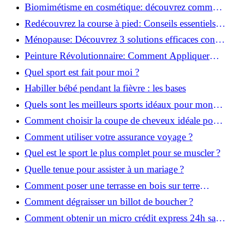
infaillibles pour réussir !
Biomimétisme en cosmétique: découvrez comment
la nature inspire l'avenir des soins beauté!
Redécouvrez la course à pied: Conseils essentiels
pour reprendre!
Ménopause: Découvrez 3 solutions efficaces contre
les bouffées de chaleur!
Peinture Révolutionnaire: Comment Appliquer
Deux Couleurs Sur Une Porte!
Quel sport est fait pour moi ?
Habiller bébé pendant la fièvre : les bases
Quels sont les meilleurs sports idéaux pour mon
enfant ?
Comment choisir la coupe de cheveux idéale pour
votre visage ?
Comment utiliser votre assurance voyage ?
Quel est le sport le plus complet pour se muscler ?
Quelle tenue pour assister à un mariage ?
Comment poser une terrasse en bois sur terre
battue ?
Comment dégraisser un billot de boucher ?
Comment obtenir un micro crédit express 24h sans
justificatif ?