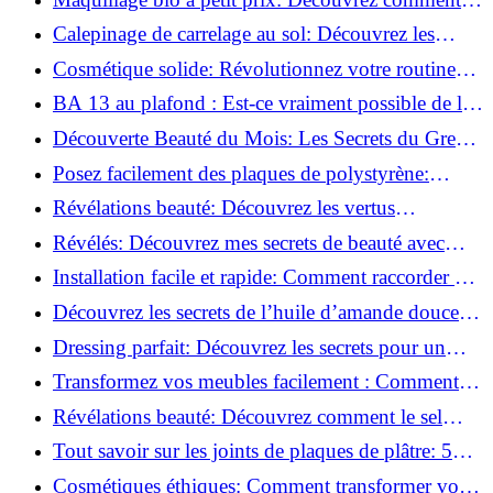
s'équiper pour moins de 50€!
Calepinage de carrelage au sol: Découvrez les
astuces incontournables!
Cosmétique solide: Révolutionnez votre routine
beauté pour zéro déchet!
BA 13 au plafond : Est-ce vraiment possible de les
coller ?
Découverte Beauté du Mois: Les Secrets du Green
Glamour !
Posez facilement des plaques de polystyrène:
Transformez votre plafond sans effort !
Révélations beauté: Découvrez les vertus
insoupçonnées de l'huile de coco!
Révélés: Découvrez mes secrets de beauté avec
l'huile de ricin!
Installation facile et rapide: Comment raccorder un
luminaire au plafond!
Découvrez les secrets de l’huile d’amande douce :
Pourquoi vous devez l'adopter!
Dressing parfait: Découvrez les secrets pour un
rangement optimal!
Transformez vos meubles facilement : Comment
installer des roulettes en un clin d'œil !
Révélations beauté: Découvrez comment le sel
transforme votre routine!
Tout savoir sur les joints de plaques de plâtre: 5
questions clés pour comprendre les fissures!
Cosmétiques éthiques: Comment transformer votre