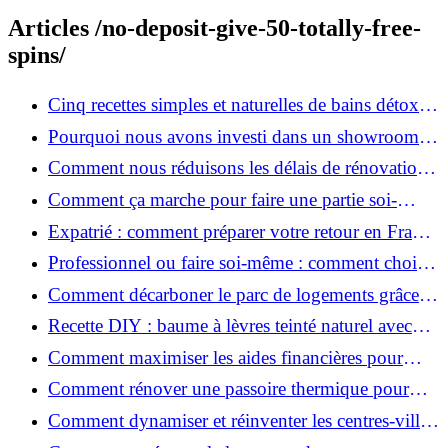
Articles /no-deposit-give-50-totally-free-
spins/
Cinq recettes simples et naturelles de bains détox
maison
Pourquoi nous avons investi dans un showroom-
atelier et ce que cela apporte aux clients
Comment nous réduisons les délais de rénovation à
3 mois au lieu de 6?
Comment ça marche pour faire une partie soi-
même et nous confier le reste ?
Expatrié : comment préparer votre retour en France
et rénover votre bien à distance ?
Professionnel ou faire soi-même : comment choisir
pour votre rénovation ?
Comment décarboner le parc de logements grâce à
la rénovation énergétique ?
Recette DIY : baume à lèvres teinté naturel avec
SPF
Comment maximiser les aides financières pour
votre rénovation ?
Comment rénover une passoire thermique pour
une maison durable ?
Comment dynamiser et réinventer les centres-villes
avec Action Cœur de Ville ?