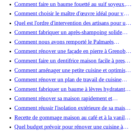
de place pour un espace fonctionnel et stylé
Comment faire un baume fouetté au suif soyeux,
fait maison ?
Comment choisir le maître d'œuvre idéal pour vos
travaux de rénovation ?
Quel est l'ordre d'intervention des artisans pour une
rénovation ?
Comment fabriquer un après-shampoing solide
naturel pour cheveux ?
Comment nous avons remporté le Palmarès
(Ré)HABITER 2025 : les coulisses du projet primé
Comment rénover une façade en pierre à Grenoble
?
: techniques, coûts et conseils
Comment faire un dentifrice maison facile à presser
?
Comment aménager une petite cuisine et optimiser
chaque centimètre carré ?
Comment rénover un plan de travail de cuisine
facilement : guide étape par étape
Comment fabriquer un baume à lèvres hydratant et
naturel au suif ?
Comment rénover sa maison rapidement et
efficacement ?
Comment réussir l'isolation extérieure de sa maison
pour une rénovation performante et durable ?
Recette de gommage maison au café et à la vanille
pour une peau douce
Quel budget prévoir pour rénover une cuisine à
Voiron en 2026 : coûts et aides locales ?