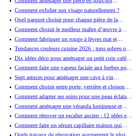
Comment aménager une pièce en sous-sol
efficacement ?
Comment exfolier son visage naturellement ?
Quel parquet choisir pour chaque pièce de la
maison ?
Comment choisir le meilleur maître d’œuvre à
Grenoble en 2026 ?
Comment fabriquer un rouge à lèvres mat et
hydratant fait maison ?
Tendances couleurs cuisine 2026 : tons sobres ou
colorés, que choisir ?
Dix idées déco pour aménager un petit coin café
chez soi
Comment faire une vapeur faciale aux herbes pour
une peau plus saine et rajeunie ?
Sept astuces pour aménager une cave à vin
naturelle chez soi
Comment choisir entre porte, verrière et cloison
coulissante pour séparer vos pièces ?
Comment adapter ses soins pour une peau éclatante
en hiver ?
Comment aménager une véranda lumineuse et
conviviale : 12 idées déco
Comment rénover un escalier ancien : 12 idées et
astuces faciles pas à pas
Comment faire un sérum capillaire maison qui
stimule réellement la pousse des cheveux ?
Quels travaux de rénovation augmentent le plus la