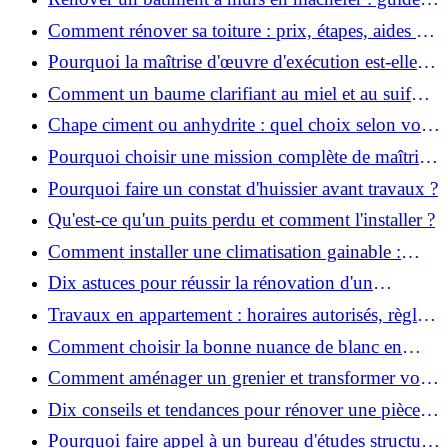
pratique et solutions
Comment rénover sa toiture : prix, étapes, aides et
réglementation ?
Pourquoi la maîtrise d'œuvre d'exécution est-elle
indispensable pour vos chantiers ?
Comment un baume clarifiant au miel et au suif
peut-il purifier la peau ?
Chape ciment ou anhydrite : quel choix selon votre
projet ?
Pourquoi choisir une mission complète de maîtrise
d’œuvre pour réussir vos projets?
Pourquoi faire un constat d'huissier avant travaux ?
Qu'est-ce qu'un puits perdu et comment l'installer ?
Comment installer une climatisation gainable :
coût, étapes et conseils ?
Dix astuces pour réussir la rénovation d'un
appartement
Travaux en appartement : horaires autorisés, règles
et bonnes pratiques
Comment choisir la bonne nuance de blanc en
décoration et éviter les pièges ?
Comment aménager un grenier et transformer vos
combles en espace habitable ?
Dix conseils et tendances pour rénover une pièce
de la maison
Pourquoi faire appel à un bureau d'études structure