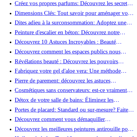
la santé et la beauté!
Créez vos propres parfums: Découvrez les secrets
de la fabrication artisanale!
Dimensions Clés: Tout savoir pour aménager votre
salle de bains!
Dites adieu à la surconsommation: Adoptez une
vie plus simple!
Peinture d'escalier en béton: Découvrez notre
tutoriel facile et rapide!
Découvrez 10 Astuces Incroyables : Beauté
Naturelle avec le Concombre !
Découvrez comment les espaces publics nous
incitent à être plus actifs : Révélations surprenantes!
Révélations beauté : Découvrez les pouvoirs
insoupçonnés du concombre!
Fabriquez votre gel d'aloe vera: Une méthode
simple et rapide à la maison!
Pierre de parement: découvrez les astuces
infaillibles pour un nettoyage parfait!
Cosmétiques sans conservateurs: est-ce vraiment
possible?
Détox de votre salle de bains: Éliminez les
ingrédients nocifs dès maintenant!
Portes de placard: Standard ou sur-mesure? Faites
le meilleur choix!
Découvrez comment vous démaquiller
naturellement: Astuces et secrets révélés!
Découvrez les meilleures peintures antirouille pour
le fer: Top 12 analysé!