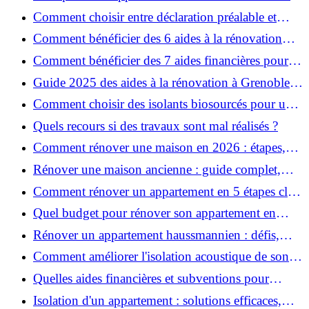
pour garantir la sécurité de vos rénovations ?
Comment choisir entre déclaration préalable et
permis de construire pour vos travaux ?
Comment bénéficier des 6 aides à la rénovation
énergétique à Grenoble ?
Comment bénéficier des 7 aides financières pour la
rénovation énergétique à Voiron ?
Guide 2025 des aides à la rénovation à Grenoble et
Voiron : MaPrimeRénov’, CEE, aides locales
Comment choisir des isolants biosourcés pour une
rénovation écologique ?
Quels recours si des travaux sont mal réalisés ?
Comment rénover une maison en 2026 : étapes,
coûts et conseils ?
Rénover une maison ancienne : guide complet,
étapes, budget et astuces
Comment rénover un appartement en 5 étapes clés
?
Quel budget pour rénover son appartement en
2026 ?
Rénover un appartement haussmannien : défis,
conseils pratiques et estimation des prix
Comment améliorer l'isolation acoustique de son
appartement ?
Quelles aides financières et subventions pour
rénover votre appartement en 2026 ?
Isolation d'un appartement : solutions efficaces,