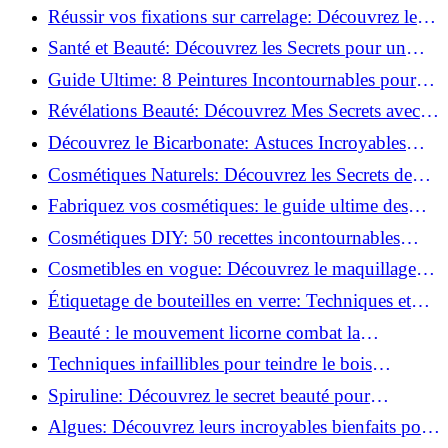
vertus du curcuma!
Réussir vos fixations sur carrelage: Découvrez les
astuces infaillibles !
Santé et Beauté: Découvrez les Secrets pour un
Bien-être Optimal!
Guide Ultime: 8 Peintures Incontournables pour
Bois Extérieurs!
Révélations Beauté: Découvrez Mes Secrets avec le
Thé Vert Matcha!
Découvrez le Bicarbonate: Astuces Incroyables
pour Votre Quotidien!
Cosmétiques Naturels: Découvrez les Secrets de
Beauté Éco-responsables!
Fabriquez vos cosmétiques: le guide ultime des
produits de beauté maison!
Cosmétiques DIY: 50 recettes incontournables
pour sublimer votre beauté naturelle!
Cosmetibles en vogue: Découvrez le maquillage
100% comestible!
Étiquetage de bouteilles en verre: Techniques et
astuces incontournables!
Beauté : le mouvement licorne combat la
surconsommation !
Techniques infaillibles pour teindre le bois
naturellement: Découvrez comment!
Spiruline: Découvrez le secret beauté pour
revitaliser les peaux fatiguées!
Algues: Découvrez leurs incroyables bienfaits pour