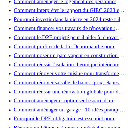
Comment aménager le logement des personnes
âgées et obtenir des aides financières ?
Comment interpréter le rapport du GIEC 2023 et
en retenir l'essentiel ?
Pourquoi investir dans la pierre en 2024 reste-t-il
un choix sûr ?
Comment financer vos travaux de rénovation :
aides, prêts et solutions pratiques ?
Comment le DPE projeté peut-il aider à rénover et
valoriser votre bien ?
Comment profiter de la loi Denormandie pour
investir dans l'ancien et défiscaliser ?
Comment poser un pare-vapeur en construction et
rénovation : rôle et erreurs à éviter?
Comment réussir l’isolation thermique intérieure
pour une maison économe en énergie ?
Comment rénover votre cuisine pour transformer
votre espace de vie ?
Comment rénover sa salle de bains : prix, étapes et
astuces ?
Comment réussir une rénovation globale pour des
économies et un confort durables?
Comment aménager et optimiser l'espace d'un
studio : 10 astuces pratiques ?
Comment aménager un garage : 10 idées pratiques
et efficaces ?
Pourquoi le DPE obligatoire est essentiel pour
vendre ou louer un bien ?
Rénover un bâtiment à murs en mâchefer : guide