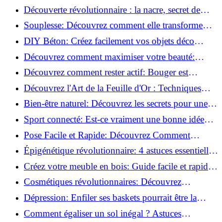
la corrosion en déco tendance!
Découverte révolutionnaire : la nacre, secret de
régénération inouï !
Souplesse: Découvrez comment elle transforme
votre performance sportive!
DIY Béton: Créez facilement vos objets déco
tendance!
Découvrez comment maximiser votre beauté:
Astuces et secrets révélés!
Découvrez comment rester actif: Bouger est
toujours possible!
Découvrez l'Art de la Feuille d'Or : Techniques
Incontournables pour Réussir!
Bien-être naturel: Découvrez les secrets pour une
vie saine!
Sport connecté: Est-ce vraiment une bonne idée
pour vous?
Pose Facile et Rapide: Découvrez Comment
Monter des Carreaux de Béton Cellulaire!
Épigénétique révolutionnaire: 4 astuces essentielles
pour transformer votre bien-être!
Créez votre meuble en bois: Guide facile et rapide
pour débutants!
Cosmétiques révolutionnaires: Découvrez
comment les fermes verticales transforment la
Dépression: Enfiler ses baskets pourrait être la
beauté!
solution!
Comment égaliser un sol inégal ? Astuces