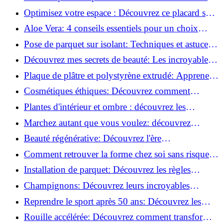
routine beauté!
Optimisez votre espace : Découvrez ce placard sous
rampant à portes coulissantes!
Aloe Vera: 4 conseils essentiels pour un choix
parfait!
Pose de parquet sur isolant: Techniques et astuces
pour un sol parfait!
Découvrez mes secrets de beauté: Les incroyables
vertus du raisin!
Plaque de plâtre et polystyrène extrudé: Apprenez
à les coller efficacement!
Cosmétiques éthiques: Découvrez comment
transformer votre routine beauté!
Plantes d'intérieur et ombre : découvrez les
meilleures pour votre maison !
Marchez autant que vous voulez: découvrez
pourquoi c'est bénéfique!
Beauté régénérative: Découvrez l'ère
révolutionnaire de la cosmétique verte!
Comment retrouver la forme chez soi sans risque
de blessure: Techniques et conseils sûrs!
Installation de parquet: Découvrez les règles
essentielles à respecter!
Champignons: Découvrez leurs incroyables
pouvoirs antioxydants!
Reprendre le sport après 50 ans: Découvrez les
meilleures méthodes!
Rouille accélérée: Découvrez comment transformer