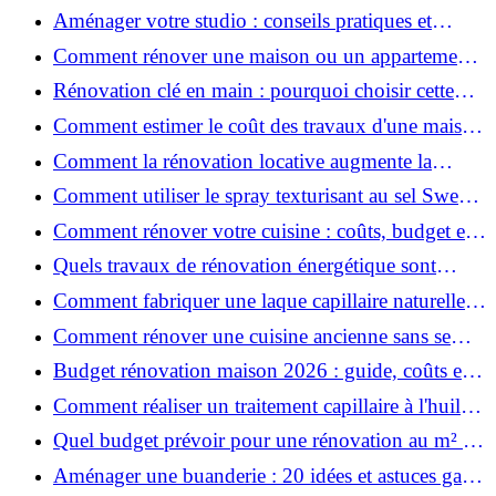
prix et conseils
Aménager votre studio : conseils pratiques et
erreurs à éviter
Comment rénover une maison ou un appartement
avec 50 000 € : budget, étapes et astuces ?
Rénovation clé en main : pourquoi choisir cette
solution et à quoi faire attention ?
Comment estimer le coût des travaux d'une maison
?
Comment la rénovation locative augmente la
rentabilité de votre parc immobilier ?
Comment utiliser le spray texturisant au sel Sweet
Salt pour des cheveux effet plage ?
Comment rénover votre cuisine : coûts, budget et
astuces bois ?
Quels travaux de rénovation énergétique sont
éligibles à MaPrimeRénov' ?
Comment fabriquer une laque capillaire naturelle
maison ?
Comment rénover une cuisine ancienne sans se
ruiner ?
Budget rénovation maison 2026 : guide, coûts et
astuces
Comment réaliser un traitement capillaire à l'huile
maison efficace ?
Quel budget prévoir pour une rénovation au m² en
2026 ?
Aménager une buanderie : 20 idées et astuces gain