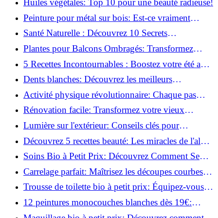
Huiles végétales: Top 10 pour une beauté radieuse!
Peinture pour métal sur bois: Est-ce vraiment
possible?
Santé Naturelle : Découvrez 10 Secrets
Incontournables pour un Bien-être Optimal!
Plantes pour Balcons Ombragés: Transformez
votre Terrasse en Oasis Verte!
5 Recettes Incontournables : Boostez votre été avec
des huiles essentielles!
Dents blanches: Découvrez les meilleurs
ingrédients naturels!
Activité physique révolutionnaire: Chaque pas
compte pour votre santé!
Rénovation facile: Transformez votre vieux
parquet irrégulier en un clin d'œil!
Lumière sur l'extérieur: Conseils clés pour
concevoir et installer votre éclairage!
Découvrez 5 recettes beauté: Les miracles de l'aloe
vera pour votre peau!
Soins Bio à Petit Prix: Découvrez Comment Se
Chouchouter Pour Moins de 35€!
Carrelage parfait: Maîtrisez les découpes courbes
facilement!
Trousse de toilette bio à petit prix: Équipez-vous
pour moins de 25€!
12 peintures monocouches blanches dès 19€:
Découvrez les meilleures offres!
Maquillage bio à petit prix: Découvrez comment