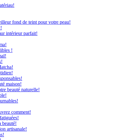
atériau!
leur fond de teint pour votre peau!
!
 intérieur parfait!
uma!
ibles !
mal!
s!
Matcha!
tidien!
sponsables!
uté maison!
re beauté naturelle!
ble!
ournables!
couvrez comment!
fatiguées!
a beauté!
on artisanale!
ns!