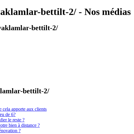
aklamlar-bettilt-2/ - Nos médias
aklamlar-bettilt-2/
lamlar-bettilt-2/
 cela apporte aux clients
ieu de 6?
er le reste ?
otre bien à distance ?
énovation ?