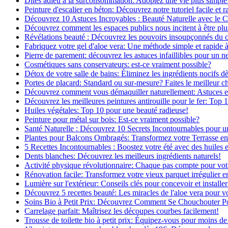
Dites adieu à la surconsommation: Adoptez une vie plus simple
Peinture d'escalier en béton: Découvrez notre tutoriel facile et r
Découvrez 10 Astuces Incroyables : Beauté Naturelle avec le 
Découvrez comment les espaces publics nous incitent à être plus
Révélations beauté : Découvrez les pouvoirs insoupçonnés du
Fabriquez votre gel d'aloe vera: Une méthode simple et rapide 
Pierre de parement: découvrez les astuces infaillibles pour un ne
Cosmétiques sans conservateurs: est-ce vraiment possible?
Détox de votre salle de bains: Éliminez les ingrédients nocifs d
Portes de placard: Standard ou sur-mesure? Faites le meilleur c
Découvrez comment vous démaquiller naturellement: Astuces et 
Découvrez les meilleures peintures antirouille pour le fer: Top 
Huiles végétales: Top 10 pour une beauté radieuse!
Peinture pour métal sur bois: Est-ce vraiment possible?
Santé Naturelle : Découvrez 10 Secrets Incontournables pour u
Plantes pour Balcons Ombragés: Transformez votre Terrasse en
5 Recettes Incontournables : Boostez votre été avec des huiles e
Dents blanches: Découvrez les meilleurs ingrédients naturels!
Activité physique révolutionnaire: Chaque pas compte pour vot
Rénovation facile: Transformez votre vieux parquet irrégulier en
Lumière sur l'extérieur: Conseils clés pour concevoir et installer
Découvrez 5 recettes beauté: Les miracles de l'aloe vera pour v
Soins Bio à Petit Prix: Découvrez Comment Se Chouchouter P
Carrelage parfait: Maîtrisez les découpes courbes facilement!
Trousse de toilette bio à petit prix: Équipez-vous pour moins de