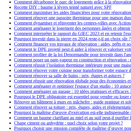
Comment décarboner le parc de logements grâce à la rénovatio
Recette DIY : baume à lèvres teinté naturel avec SPF
Comment maximiser les aides financières pour votre rénovation
Comment rénover une passoire thermique pour une maison dur
Comment dynamiser et réinventer les centres-villes avec Action
Comment aménager le logement des personnes âgées et obtenir d
Comment interpréter le rapport du GIEC 2023 et en retenir l'ess
Pourquoi investir dans la pierre en 2024 reste-t-il un choix sûr ?
Comment financer vos travaux de rénovation : aides, prêts et so
Comment le DPE projeté peut-il aider à rénover et valoriser vot
Comment profiter de la loi Denormandie pour investir dans l'anci
Comment poser un pare-vapeur en construction et rénovation : rô
Comment réussir l’isolation thermique intérieure pour une mai
Comment rénover votre cuisine pour transformer votre espace d
Comment rénover sa salle de bains : prix, étapes et astuces ?
Comment réussir une rénovation globale pour des économies et
Comment aménager et optimiser l'espace d'un studio : 10 astuce
Comment aménager un garage : 10 idées pratiques et efficaces 
Pourquoi le DPE obligatoire est essentiel pour vendre ou louer 
Rénover un bâtiment à murs en mâchefer : guide pratique et sol
Comment rénover sa toiture : prix, étapes, aides et réglementati
Pourquoi la maîtrise d'œuvre d'exécution est-elle indispensable 
Comment un baume clarifiant au miel et au suif peut-il purifier 
Chape ciment ou anhydrite : quel choix selon votre projet ?
Pourquoi choisir une mission complète de maîtrise d’œuvre pour