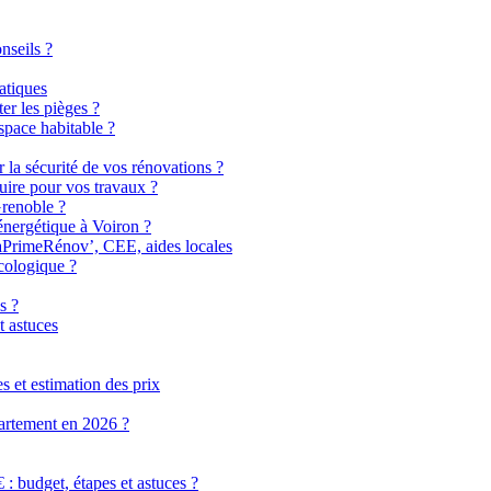
nseils ?
atiques
er les pièges ?
pace habitable ?
r la sécurité de vos rénovations ?
uire pour vos travaux ?
Grenoble ?
énergétique à Voiron ?
MaPrimeRénov’, CEE, aides locales
cologique ?
s ?
t astuces
 et estimation des prix
partement en 2026 ?
 budget, étapes et astuces ?