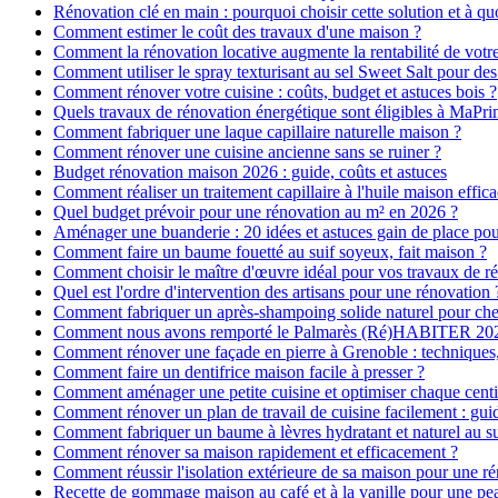
Rénovation clé en main : pourquoi choisir cette solution et à quo
Comment estimer le coût des travaux d'une maison ?
Comment la rénovation locative augmente la rentabilité de votr
Comment utiliser le spray texturisant au sel Sweet Salt pour des
Comment rénover votre cuisine : coûts, budget et astuces bois ?
Quels travaux de rénovation énergétique sont éligibles à MaPr
Comment fabriquer une laque capillaire naturelle maison ?
Comment rénover une cuisine ancienne sans se ruiner ?
Budget rénovation maison 2026 : guide, coûts et astuces
Comment réaliser un traitement capillaire à l'huile maison effica
Quel budget prévoir pour une rénovation au m² en 2026 ?
Aménager une buanderie : 20 idées et astuces gain de place pour
Comment faire un baume fouetté au suif soyeux, fait maison ?
Comment choisir le maître d'œuvre idéal pour vos travaux de r
Quel est l'ordre d'intervention des artisans pour une rénovation 
Comment fabriquer un après-shampoing solide naturel pour ch
Comment nous avons remporté le Palmarès (Ré)HABITER 2025 :
Comment rénover une façade en pierre à Grenoble : techniques, 
Comment faire un dentifrice maison facile à presser ?
Comment aménager une petite cuisine et optimiser chaque centi
Comment rénover un plan de travail de cuisine facilement : gui
Comment fabriquer un baume à lèvres hydratant et naturel au su
Comment rénover sa maison rapidement et efficacement ?
Comment réussir l'isolation extérieure de sa maison pour une r
Recette de gommage maison au café et à la vanille pour une p