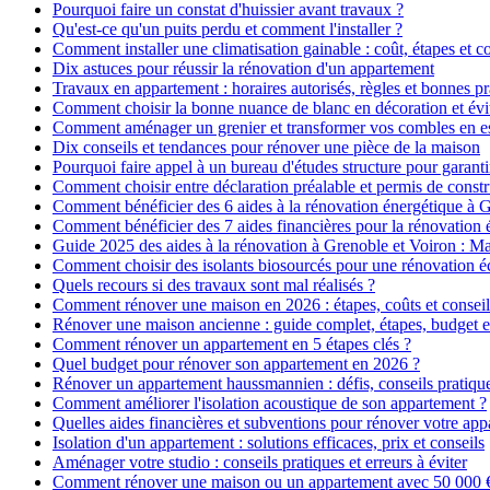
Pourquoi faire un constat d'huissier avant travaux ?
Qu'est-ce qu'un puits perdu et comment l'installer ?
Comment installer une climatisation gainable : coût, étapes et co
Dix astuces pour réussir la rénovation d'un appartement
Travaux en appartement : horaires autorisés, règles et bonnes pr
Comment choisir la bonne nuance de blanc en décoration et évit
Comment aménager un grenier et transformer vos combles en es
Dix conseils et tendances pour rénover une pièce de la maison
Pourquoi faire appel à un bureau d'études structure pour garanti
Comment choisir entre déclaration préalable et permis de constr
Comment bénéficier des 6 aides à la rénovation énergétique à 
Comment bénéficier des 7 aides financières pour la rénovation 
Guide 2025 des aides à la rénovation à Grenoble et Voiron : 
Comment choisir des isolants biosourcés pour une rénovation é
Quels recours si des travaux sont mal réalisés ?
Comment rénover une maison en 2026 : étapes, coûts et conseil
Rénover une maison ancienne : guide complet, étapes, budget e
Comment rénover un appartement en 5 étapes clés ?
Quel budget pour rénover son appartement en 2026 ?
Rénover un appartement haussmannien : défis, conseils pratiques
Comment améliorer l'isolation acoustique de son appartement ?
Quelles aides financières et subventions pour rénover votre ap
Isolation d'un appartement : solutions efficaces, prix et conseils
Aménager votre studio : conseils pratiques et erreurs à éviter
Comment rénover une maison ou un appartement avec 50 000 € :