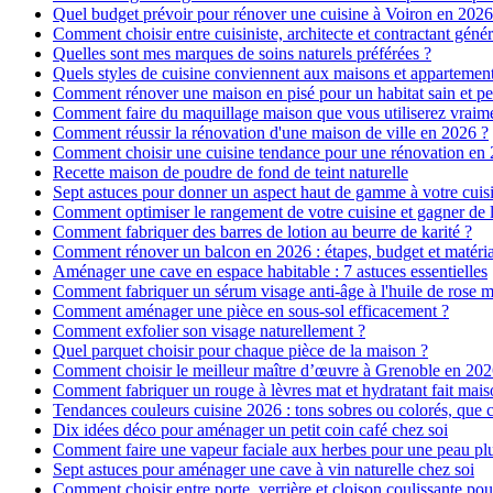
Quel budget prévoir pour rénover une cuisine à Voiron en 2026 :
Comment choisir entre cuisiniste, architecte et contractant génér
Quelles sont mes marques de soins naturels préférées ?
Quels styles de cuisine conviennent aux maisons et appartemen
Comment rénover une maison en pisé pour un habitat sain et pe
Comment faire du maquillage maison que vous utiliserez vraim
Comment réussir la rénovation d'une maison de ville en 2026 ?
Comment choisir une cuisine tendance pour une rénovation en 
Recette maison de poudre de fond de teint naturelle
Sept astuces pour donner un aspect haut de gamme à votre cuis
Comment optimiser le rangement de votre cuisine et gagner de l
Comment fabriquer des barres de lotion au beurre de karité ?
Comment rénover un balcon en 2026 : étapes, budget et matéri
Aménager une cave en espace habitable : 7 astuces essentielles
Comment fabriquer un sérum visage anti-âge à l'huile de rose 
Comment aménager une pièce en sous-sol efficacement ?
Comment exfolier son visage naturellement ?
Quel parquet choisir pour chaque pièce de la maison ?
Comment choisir le meilleur maître d’œuvre à Grenoble en 202
Comment fabriquer un rouge à lèvres mat et hydratant fait mais
Tendances couleurs cuisine 2026 : tons sobres ou colorés, que c
Dix idées déco pour aménager un petit coin café chez soi
Comment faire une vapeur faciale aux herbes pour une peau plus
Sept astuces pour aménager une cave à vin naturelle chez soi
Comment choisir entre porte, verrière et cloison coulissante pou