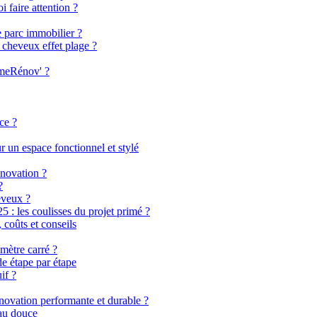
i faire attention ?
e parc immobilier ?
 cheveux effet plage ?
imeRénov' ?
ce ?
 un espace fonctionnel et stylé
énovation ?
?
eveux ?
 les coulisses du projet primé ?
coûts et conseils
mètre carré ?
de étape par étape
if ?
énovation performante et durable ?
eau douce