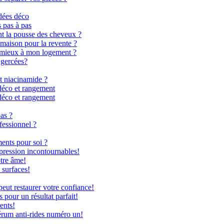
dées déco
s pas à pas
nt la pousse des cheveux ?
 maison pour la revente ?
le mieux à mon logement ?
 gercées?
t niacinamide ?
déco et rangement
déco et rangement
as ?
fessionnel ?
ents pour soi ?
 pression incontournables!
otre âme!
 surfaces!
ut restaurer votre confiance!
 pour un résultat parfait!
ents!
rum anti-rides numéro un!