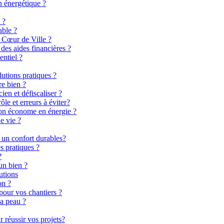
n énergétique ?
 ?
able ?
 Cœur de Ville ?
es aides financières ?
entiel ?
lutions pratiques ?
re bien ?
en et défiscaliser ?
le et erreurs à éviter?
son économe en énergie ?
e vie ?
 un confort durables?
s pratiques ?
?
un bien ?
utions
on ?
pour vos chantiers ?
la peau ?
 réussir vos projets?