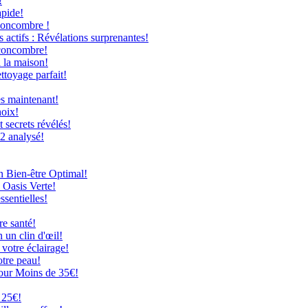
!
apide!
Concombre !
 actifs : Révélations surprenantes!
 concombre!
à la maison!
ttoyage parfait!
ès maintenant!
hoix!
secrets révélés!
12 analysé!
n Bien-être Optimal!
 Oasis Verte!
ssentielles!
re santé!
 un clin d'œil!
 votre éclairage!
otre peau!
our Moins de 35€!
 25€!