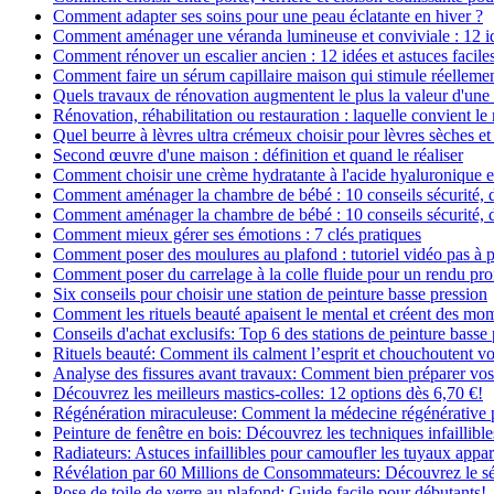
Comment adapter ses soins pour une peau éclatante en hiver ?
Comment aménager une véranda lumineuse et conviviale : 12 i
Comment rénover un escalier ancien : 12 idées et astuces facile
Comment faire un sérum capillaire maison qui stimule réelleme
Quels travaux de rénovation augmentent le plus la valeur d'une
Rénovation, réhabilitation ou restauration : laquelle convient 
Quel beurre à lèvres ultra crémeux choisir pour lèvres sèches et
Second œuvre d'une maison : définition et quand le réaliser
Comment choisir une crème hydratante à l'acide hyaluronique e
Comment aménager la chambre de bébé : 10 conseils sécurité, 
Comment aménager la chambre de bébé : 10 conseils sécurité, 
Comment mieux gérer ses émotions : 7 clés pratiques
Comment poser des moulures au plafond : tutoriel vidéo pas à p
Comment poser du carrelage à la colle fluide pour un rendu pro
Six conseils pour choisir une station de peinture basse pression
Comment les rituels beauté apaisent le mental et créent des mom
Conseils d'achat exclusifs: Top 6 des stations de peinture basse
Rituels beauté: Comment ils calment l’esprit et chouchoutent v
Analyse des fissures avant travaux: Comment bien préparer vos
Découvrez les meilleurs mastics-colles: 12 options dès 6,70 €!
Régénération miraculeuse: Comment la médecine régénérative pe
Peinture de fenêtre en bois: Découvrez les techniques infaillibles
Radiateurs: Astuces infaillibles pour camoufler les tuyaux appar
Révélation par 60 Millions de Consommateurs: Découvrez le sé
Pose de toile de verre au plafond: Guide facile pour débutants!