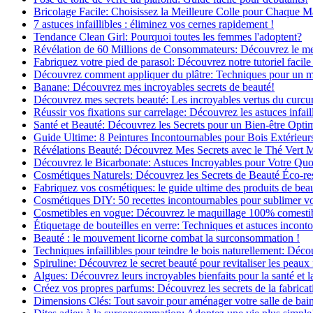
Bricolage Facile: Choisissez la Meilleure Colle pour Chaque M
7 astuces infaillibles : éliminez vos cernes rapidement !
Tendance Clean Girl: Pourquoi toutes les femmes l'adoptent?
Révélation de 60 Millions de Consommateurs: Découvrez le meil
Fabriquez votre pied de parasol: Découvrez notre tutoriel facile 
Découvrez comment appliquer du plâtre: Techniques pour un mur
Banane: Découvrez mes incroyables secrets de beauté!
Découvrez mes secrets beauté: Les incroyables vertus du curc
Réussir vos fixations sur carrelage: Découvrez les astuces infaill
Santé et Beauté: Découvrez les Secrets pour un Bien-être Opti
Guide Ultime: 8 Peintures Incontournables pour Bois Extérieur
Révélations Beauté: Découvrez Mes Secrets avec le Thé Vert 
Découvrez le Bicarbonate: Astuces Incroyables pour Votre Quo
Cosmétiques Naturels: Découvrez les Secrets de Beauté Éco-re
Fabriquez vos cosmétiques: le guide ultime des produits de bea
Cosmétiques DIY: 50 recettes incontournables pour sublimer vot
Cosmetibles en vogue: Découvrez le maquillage 100% comesti
Étiquetage de bouteilles en verre: Techniques et astuces incont
Beauté : le mouvement licorne combat la surconsommation !
Techniques infaillibles pour teindre le bois naturellement: Dé
Spiruline: Découvrez le secret beauté pour revitaliser les peaux 
Algues: Découvrez leurs incroyables bienfaits pour la santé et l
Créez vos propres parfums: Découvrez les secrets de la fabricati
Dimensions Clés: Tout savoir pour aménager votre salle de bai