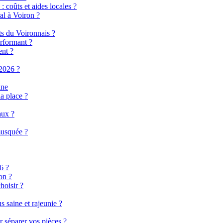
 coûts et aides locales ?
al à Voiron ?
ts du Voironnais ?
rformant ?
ent ?
2026 ?
ine
a place ?
aux ?
musquée ?
6 ?
on ?
hoisir ?
 saine et rajeunie ?
r séparer vos pièces ?