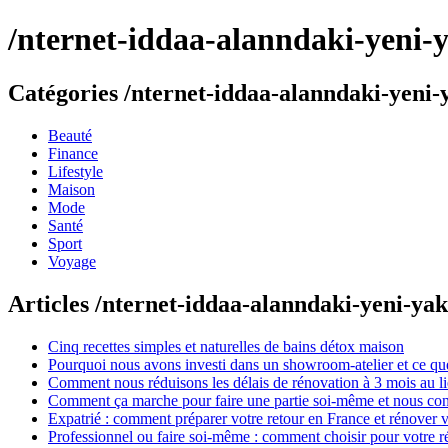
/nternet-iddaa-alanndaki-yeni-y
Catégories /nternet-iddaa-alanndaki-yeni-y
Beauté
Finance
Lifestyle
Maison
Mode
Santé
Sport
Voyage
Articles /nternet-iddaa-alanndaki-yeni-yak
Cinq recettes simples et naturelles de bains détox maison
Pourquoi nous avons investi dans un showroom-atelier et ce que
Comment nous réduisons les délais de rénovation à 3 mois au l
Comment ça marche pour faire une partie soi-même et nous confi
Expatrié : comment préparer votre retour en France et rénover v
Professionnel ou faire soi-même : comment choisir pour votre r