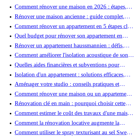
Comment rénover une maison en 2026 : étapes,
coûts et conseils ?
Rénover une maison ancienne : guide complet,
étapes, budget et astuces
Comment rénover un appartement en 5 étapes clés
?
Quel budget pour rénover son appartement en
2026 ?
Rénover un appartement haussmannien : défis,
conseils pratiques et estimation des prix
Comment améliorer l'isolation acoustique de son
appartement ?
Quelles aides financières et subventions pour
rénover votre appartement en 2026 ?
Isolation d'un appartement : solutions efficaces,
prix et conseils
Aménager votre studio : conseils pratiques et
erreurs à éviter
Comment rénover une maison ou un appartement
avec 50 000 € : budget, étapes et astuces ?
Rénovation clé en main : pourquoi choisir cette
solution et à quoi faire attention ?
Comment estimer le coût des travaux d'une maison
?
Comment la rénovation locative augmente la
rentabilité de votre parc immobilier ?
Comment utiliser le spray texturisant au sel Sweet