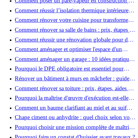
Comment poser un pare-vapeur en construction et
rénovation : rôle et erreurs à éviter?
Comment réussir l’isolation thermique intérieure
pour une maison économe en énergie ?
Comment rénover votre cuisine pour transformer
votre espace de vie ?
Comment rénover sa salle de bains : prix, étapes et
astuces ?
Comment réussir une rénovation globale pour des
économies et un confort durables?
Comment aménager et optimiser l'espace d'un
studio : 10 astuces pratiques ?
Comment aménager un garage : 10 idées pratiques
et efficaces ?
Pourquoi le DPE obligatoire est essentiel pour
vendre ou louer un bien ?
Rénover un bâtiment à murs en mâchefer : guide
pratique et solutions
Comment rénover sa toiture : prix, étapes, aides et
réglementation ?
Pourquoi la maîtrise d'œuvre d'exécution est-elle
indispensable pour vos chantiers ?
Comment un baume clarifiant au miel et au suif
peut-il purifier la peau ?
Chape ciment ou anhydrite : quel choix selon votre
projet ?
Pourquoi choisir une mission complète de maîtrise
d’œuvre pour réussir vos projets?
Pourquoi faire un constat d'huissier avant travaux ?