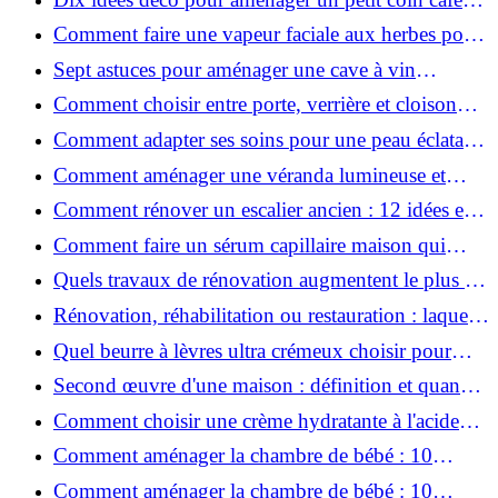
chez soi
Comment faire une vapeur faciale aux herbes pour
une peau plus saine et rajeunie ?
Sept astuces pour aménager une cave à vin
naturelle chez soi
Comment choisir entre porte, verrière et cloison
coulissante pour séparer vos pièces ?
Comment adapter ses soins pour une peau éclatante
en hiver ?
Comment aménager une véranda lumineuse et
conviviale : 12 idées déco
Comment rénover un escalier ancien : 12 idées et
astuces faciles pas à pas
Comment faire un sérum capillaire maison qui
stimule réellement la pousse des cheveux ?
Quels travaux de rénovation augmentent le plus la
valeur d'une maison pour la revente ?
Rénovation, réhabilitation ou restauration : laquelle
convient le mieux à mon logement ?
Quel beurre à lèvres ultra crémeux choisir pour
lèvres sèches et gercées?
Second œuvre d'une maison : définition et quand
le réaliser
Comment choisir une crème hydratante à l'acide
hyaluronique et niacinamide ?
Comment aménager la chambre de bébé : 10
conseils sécurité, déco et rangement
Comment aménager la chambre de bébé : 10