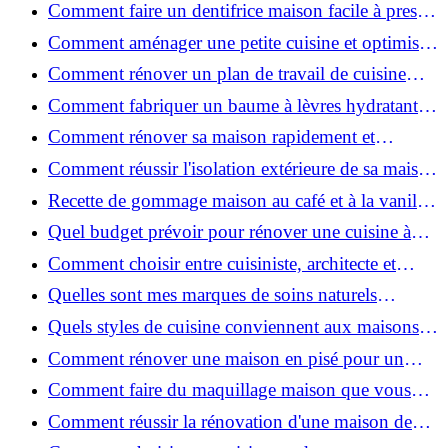
: techniques, coûts et conseils
Comment faire un dentifrice maison facile à presser
?
Comment aménager une petite cuisine et optimiser
chaque centimètre carré ?
Comment rénover un plan de travail de cuisine
facilement : guide étape par étape
Comment fabriquer un baume à lèvres hydratant et
naturel au suif ?
Comment rénover sa maison rapidement et
efficacement ?
Comment réussir l'isolation extérieure de sa maison
pour une rénovation performante et durable ?
Recette de gommage maison au café et à la vanille
pour une peau douce
Quel budget prévoir pour rénover une cuisine à
Voiron en 2026 : coûts et aides locales ?
Comment choisir entre cuisiniste, architecte et
contractant général à Voiron ?
Quelles sont mes marques de soins naturels
préférées ?
Quels styles de cuisine conviennent aux maisons et
appartements du Voironnais ?
Comment rénover une maison en pisé pour un
habitat sain et performant ?
Comment faire du maquillage maison que vous
utiliserez vraiment ?
Comment réussir la rénovation d'une maison de
ville en 2026 ?