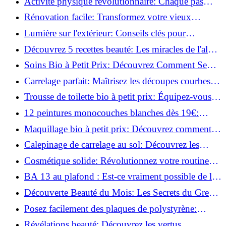
Activité physique révolutionnaire: Chaque pas
compte pour votre santé!
Rénovation facile: Transformez votre vieux
parquet irrégulier en un clin d'œil!
Lumière sur l'extérieur: Conseils clés pour
concevoir et installer votre éclairage!
Découvrez 5 recettes beauté: Les miracles de l'aloe
vera pour votre peau!
Soins Bio à Petit Prix: Découvrez Comment Se
Chouchouter Pour Moins de 35€!
Carrelage parfait: Maîtrisez les découpes courbes
facilement!
Trousse de toilette bio à petit prix: Équipez-vous
pour moins de 25€!
12 peintures monocouches blanches dès 19€:
Découvrez les meilleures offres!
Maquillage bio à petit prix: Découvrez comment
s'équiper pour moins de 50€!
Calepinage de carrelage au sol: Découvrez les
astuces incontournables!
Cosmétique solide: Révolutionnez votre routine
beauté pour zéro déchet!
BA 13 au plafond : Est-ce vraiment possible de les
coller ?
Découverte Beauté du Mois: Les Secrets du Green
Glamour !
Posez facilement des plaques de polystyrène:
Transformez votre plafond sans effort !
Révélations beauté: Découvrez les vertus