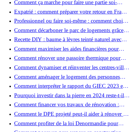
Comment ça marche pour faire une partie soi-
même et nous confier le reste ?
Expatrié : comment préparer votre retour en France
et rénover votre bien à distance ?
Professionnel ou faire soi-même : comment choisir
pour votre rénovation ?
Comment décarboner le parc de logements grâce à
la rénovation énergétique ?
Recette DIY : baume à lèvres teinté naturel avec
SPF
Comment maximiser les aides financières pour
votre rénovation ?
Comment rénover une passoire thermique pour
une maison durable ?
Comment dynamiser et réinventer les centres-villes
avec Action Cœur de Ville ?
Comment aménager le logement des personnes
âgées et obtenir des aides financières ?
Comment interpréter le rapport du GIEC 2023 et
en retenir l'essentiel ?
Pourquoi investir dans la pierre en 2024 reste-t-il
un choix sûr ?
Comment financer vos travaux de rénovation :
aides, prêts et solutions pratiques ?
Comment le DPE projeté peut-il aider à rénover et
valoriser votre bien ?
Comment profiter de la loi Denormandie pour
investir dans l'ancien et défiscaliser ?