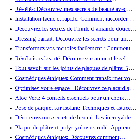
insoupçonnées de l'huile de coco!
Révélés: Découvrez mes secrets de beauté avec
l'huile de ricin!
Installation facile et rapide: Comment raccorder un
luminaire au plafond!
Découvrez les secrets de l’huile d’amande douce :
Pourquoi vous devez l'adopter!
Dressing parfait: Découvrez les secrets pour un
rangement optimal!
Transformez vos meubles facilement : Comment
installer des roulettes en un clin d'œil !
Révélations beauté: Découvrez comment le sel
transforme votre routine!
Tout savoir sur les joints de plaques de plâtre: 5
questions clés pour comprendre les fissures!
Cosmétiques éthiques: Comment transformer votre
routine beauté!
Optimisez votre espace : Découvrez ce placard sous
rampant à portes coulissantes!
Aloe Vera: 4 conseils essentiels pour un choix
parfait!
Pose de parquet sur isolant: Techniques et astuces
pour un sol parfait!
Découvrez mes secrets de beauté: Les incroyables
vertus du raisin!
Plaque de plâtre et polystyrène extrudé: Apprenez
à les coller efficacement!
Cosmétiques éthiques: Découvrez comment