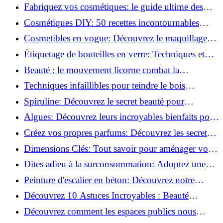
Beauté Éco-responsables!
Fabriquez vos cosmétiques: le guide ultime des
produits de beauté maison!
Cosmétiques DIY: 50 recettes incontournables
pour sublimer votre beauté naturelle!
Cosmetibles en vogue: Découvrez le maquillage
100% comestible!
Étiquetage de bouteilles en verre: Techniques et
astuces incontournables!
Beauté : le mouvement licorne combat la
surconsommation !
Techniques infaillibles pour teindre le bois
naturellement: Découvrez comment!
Spiruline: Découvrez le secret beauté pour
revitaliser les peaux fatiguées!
Algues: Découvrez leurs incroyables bienfaits pour
la santé et la beauté!
Créez vos propres parfums: Découvrez les secrets
de la fabrication artisanale!
Dimensions Clés: Tout savoir pour aménager votre
salle de bains!
Dites adieu à la surconsommation: Adoptez une
vie plus simple!
Peinture d'escalier en béton: Découvrez notre
tutoriel facile et rapide!
Découvrez 10 Astuces Incroyables : Beauté
Naturelle avec le Concombre !
Découvrez comment les espaces publics nous
incitent à être plus actifs : Révélations surprenantes!