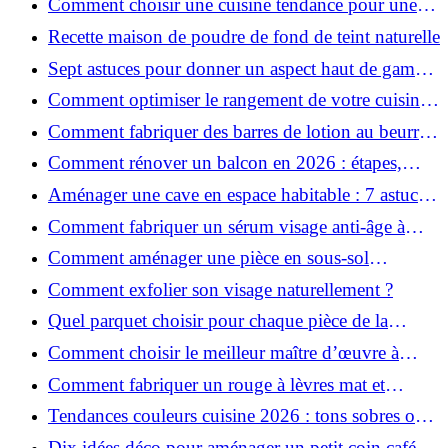
Comment choisir une cuisine tendance pour une
rénovation en 2026 ?
Recette maison de poudre de fond de teint naturelle
Sept astuces pour donner un aspect haut de gamme
à votre cuisine
Comment optimiser le rangement de votre cuisine
et gagner de la place ?
Comment fabriquer des barres de lotion au beurre
de karité ?
Comment rénover un balcon en 2026 : étapes,
budget et matériaux ?
Aménager une cave en espace habitable : 7 astuces
essentielles
Comment fabriquer un sérum visage anti-âge à
l'huile de rose musquée ?
Comment aménager une pièce en sous-sol
efficacement ?
Comment exfolier son visage naturellement ?
Quel parquet choisir pour chaque pièce de la
maison ?
Comment choisir le meilleur maître d’œuvre à
Grenoble en 2026 ?
Comment fabriquer un rouge à lèvres mat et
hydratant fait maison ?
Tendances couleurs cuisine 2026 : tons sobres ou
colorés, que choisir ?
Dix idées déco pour aménager un petit coin café