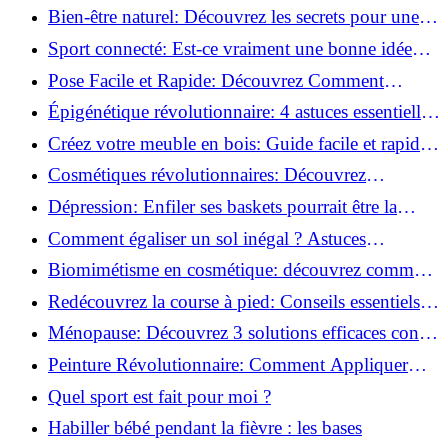
Incontournables pour Réussir!
Bien-être naturel: Découvrez les secrets pour une
vie saine!
Sport connecté: Est-ce vraiment une bonne idée
pour vous?
Pose Facile et Rapide: Découvrez Comment
Monter des Carreaux de Béton Cellulaire!
Épigénétique révolutionnaire: 4 astuces essentielles
pour transformer votre bien-être!
Créez votre meuble en bois: Guide facile et rapide
pour débutants!
Cosmétiques révolutionnaires: Découvrez
comment les fermes verticales transforment la
Dépression: Enfiler ses baskets pourrait être la
beauté!
solution!
Comment égaliser un sol inégal ? Astuces
infaillibles pour réussir !
Biomimétisme en cosmétique: découvrez comment
la nature inspire l'avenir des soins beauté!
Redécouvrez la course à pied: Conseils essentiels
pour reprendre!
Ménopause: Découvrez 3 solutions efficaces contre
les bouffées de chaleur!
Peinture Révolutionnaire: Comment Appliquer
Deux Couleurs Sur Une Porte!
Quel sport est fait pour moi ?
Habiller bébé pendant la fièvre : les bases