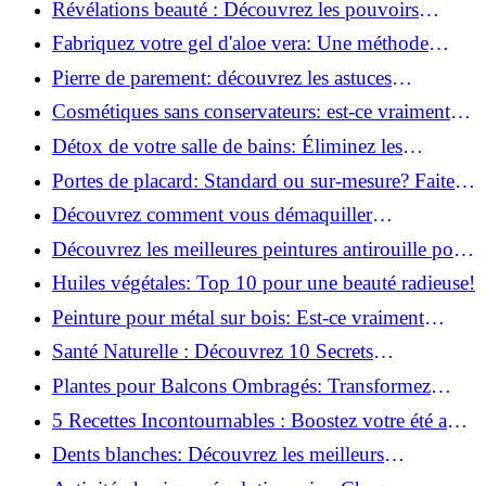
Révélations beauté : Découvrez les pouvoirs
insoupçonnés du concombre!
Fabriquez votre gel d'aloe vera: Une méthode
simple et rapide à la maison!
Pierre de parement: découvrez les astuces
infaillibles pour un nettoyage parfait!
Cosmétiques sans conservateurs: est-ce vraiment
possible?
Détox de votre salle de bains: Éliminez les
ingrédients nocifs dès maintenant!
Portes de placard: Standard ou sur-mesure? Faites
le meilleur choix!
Découvrez comment vous démaquiller
naturellement: Astuces et secrets révélés!
Découvrez les meilleures peintures antirouille pour
le fer: Top 12 analysé!
Huiles végétales: Top 10 pour une beauté radieuse!
Peinture pour métal sur bois: Est-ce vraiment
possible?
Santé Naturelle : Découvrez 10 Secrets
Incontournables pour un Bien-être Optimal!
Plantes pour Balcons Ombragés: Transformez
votre Terrasse en Oasis Verte!
5 Recettes Incontournables : Boostez votre été avec
des huiles essentielles!
Dents blanches: Découvrez les meilleurs
ingrédients naturels!