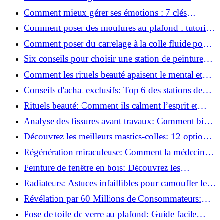
conseils sécurité, déco et rangement
Comment mieux gérer ses émotions : 7 clés
pratiques
Comment poser des moulures au plafond : tutoriel
vidéo pas à pas ?
Comment poser du carrelage à la colle fluide pour
un rendu professionnel ?
Six conseils pour choisir une station de peinture
basse pression
Comment les rituels beauté apaisent le mental et
créent des moments pour soi ?
Conseils d'achat exclusifs: Top 6 des stations de
peinture basse pression incontournables!
Rituels beauté: Comment ils calment l’esprit et
chouchoutent votre âme!
Analyse des fissures avant travaux: Comment bien
préparer vos surfaces!
Découvrez les meilleurs mastics-colles: 12 options
dès 6,70 €!
Régénération miraculeuse: Comment la médecine
régénérative peut restaurer votre confiance!
Peinture de fenêtre en bois: Découvrez les
techniques infaillibles pour un résultat parfait!
Radiateurs: Astuces infaillibles pour camoufler les
tuyaux apparents!
Révélation par 60 Millions de Consommateurs:
Découvrez le sérum anti-rides numéro un!
Pose de toile de verre au plafond: Guide facile