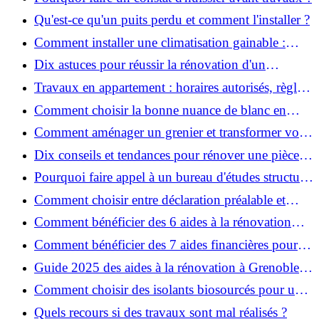
Qu'est-ce qu'un puits perdu et comment l'installer ?
Comment installer une climatisation gainable :
coût, étapes et conseils ?
Dix astuces pour réussir la rénovation d'un
appartement
Travaux en appartement : horaires autorisés, règles
et bonnes pratiques
Comment choisir la bonne nuance de blanc en
décoration et éviter les pièges ?
Comment aménager un grenier et transformer vos
combles en espace habitable ?
Dix conseils et tendances pour rénover une pièce
de la maison
Pourquoi faire appel à un bureau d'études structure
pour garantir la sécurité de vos rénovations ?
Comment choisir entre déclaration préalable et
permis de construire pour vos travaux ?
Comment bénéficier des 6 aides à la rénovation
énergétique à Grenoble ?
Comment bénéficier des 7 aides financières pour la
rénovation énergétique à Voiron ?
Guide 2025 des aides à la rénovation à Grenoble et
Voiron : MaPrimeRénov’, CEE, aides locales
Comment choisir des isolants biosourcés pour une
rénovation écologique ?
Quels recours si des travaux sont mal réalisés ?