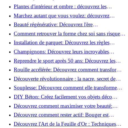
transformer votre routine beauté!
Plantes d'intérieur et ombre : découvrez les
meilleures pour votre maison !
Marchez autant que vous voulez: découvrez
pourquoi c'est bénéfique!
Beauté régénérative: Découvrez l'ère
révolutionnaire de la cosmétique verte!
Comment retrouver la forme chez soi sans risque
de blessure: Techniques et conseils sûrs!
Installation de parquet: Découvrez les règles
essentielles à respecter!
Champignons: Découvrez leurs incroyables
pouvoirs antioxydants!
Reprendre le sport après 50 ans: Découvrez les
meilleures méthodes!
Rouille accélérée: Découvrez comment transformer
la corrosion en déco tendance!
Découverte révolutionnaire : la nacre, secret de
régénération inouï !
Souplesse: Découvrez comment elle transforme
votre performance sportive!
DIY Béton: Créez facilement vos objets déco
tendance!
Découvrez comment maximiser votre beauté:
Astuces et secrets révélés!
Découvrez comment rester actif: Bouger est
toujours possible!
Découvrez l'Art de la Feuille d'Or : Techniques