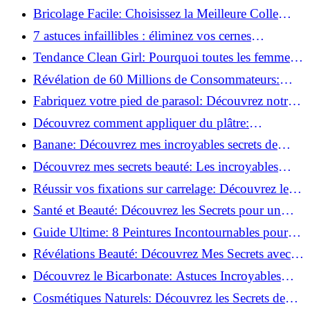
pour débutants!
Bricolage Facile: Choisissez la Meilleure Colle
pour Chaque Matériau!
7 astuces infaillibles : éliminez vos cernes
rapidement !
Tendance Clean Girl: Pourquoi toutes les femmes
l'adoptent?
Révélation de 60 Millions de Consommateurs:
Découvrez le meilleur fond de teint pour votre
Fabriquez votre pied de parasol: Découvrez notre
peau!
tutoriel facile !
Découvrez comment appliquer du plâtre:
Techniques pour un mur intérieur parfait!
Banane: Découvrez mes incroyables secrets de
beauté!
Découvrez mes secrets beauté: Les incroyables
vertus du curcuma!
Réussir vos fixations sur carrelage: Découvrez les
astuces infaillibles !
Santé et Beauté: Découvrez les Secrets pour un
Bien-être Optimal!
Guide Ultime: 8 Peintures Incontournables pour
Bois Extérieurs!
Révélations Beauté: Découvrez Mes Secrets avec le
Thé Vert Matcha!
Découvrez le Bicarbonate: Astuces Incroyables
pour Votre Quotidien!
Cosmétiques Naturels: Découvrez les Secrets de