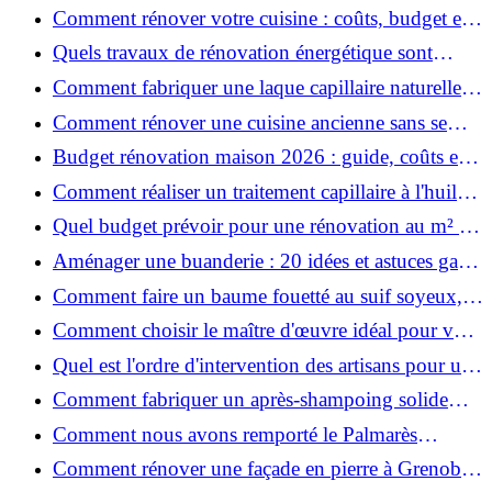
Salt pour des cheveux effet plage ?
Comment rénover votre cuisine : coûts, budget et
astuces bois ?
Quels travaux de rénovation énergétique sont
éligibles à MaPrimeRénov' ?
Comment fabriquer une laque capillaire naturelle
maison ?
Comment rénover une cuisine ancienne sans se
ruiner ?
Budget rénovation maison 2026 : guide, coûts et
astuces
Comment réaliser un traitement capillaire à l'huile
maison efficace ?
Quel budget prévoir pour une rénovation au m² en
2026 ?
Aménager une buanderie : 20 idées et astuces gain
de place pour un espace fonctionnel et stylé
Comment faire un baume fouetté au suif soyeux,
fait maison ?
Comment choisir le maître d'œuvre idéal pour vos
travaux de rénovation ?
Quel est l'ordre d'intervention des artisans pour une
rénovation ?
Comment fabriquer un après-shampoing solide
naturel pour cheveux ?
Comment nous avons remporté le Palmarès
(Ré)HABITER 2025 : les coulisses du projet primé
Comment rénover une façade en pierre à Grenoble
?