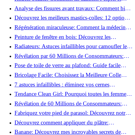
chouchoutent votre âme!
Analyse des fissures avant travaux: Comment bien
préparer vos surfaces!
Découvrez les meilleurs mastics-colles: 12 options
dès 6,70 €!
Régénération miraculeuse: Comment la médecine
régénérative peut restaurer votre confiance!
Peinture de fenêtre en bois: Découvrez les
techniques infaillibles pour un résultat parfait!
Radiateurs: Astuces infaillibles pour camoufler les
tuyaux apparents!
Révélation par 60 Millions de Consommateurs:
Découvrez le sérum anti-rides numéro un!
Pose de toile de verre au plafond: Guide facile
pour débutants!
Bricolage Facile: Choisissez la Meilleure Colle
pour Chaque Matériau!
7 astuces infaillibles : éliminez vos cernes
rapidement !
Tendance Clean Girl: Pourquoi toutes les femmes
l'adoptent?
Révélation de 60 Millions de Consommateurs:
Découvrez le meilleur fond de teint pour votre
Fabriquez votre pied de parasol: Découvrez notre
peau!
tutoriel facile !
Découvrez comment appliquer du plâtre:
Techniques pour un mur intérieur parfait!
Banane: Découvrez mes incroyables secrets de