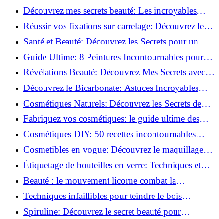
beauté!
Découvrez mes secrets beauté: Les incroyables
vertus du curcuma!
Réussir vos fixations sur carrelage: Découvrez les
astuces infaillibles !
Santé et Beauté: Découvrez les Secrets pour un
Bien-être Optimal!
Guide Ultime: 8 Peintures Incontournables pour
Bois Extérieurs!
Révélations Beauté: Découvrez Mes Secrets avec le
Thé Vert Matcha!
Découvrez le Bicarbonate: Astuces Incroyables
pour Votre Quotidien!
Cosmétiques Naturels: Découvrez les Secrets de
Beauté Éco-responsables!
Fabriquez vos cosmétiques: le guide ultime des
produits de beauté maison!
Cosmétiques DIY: 50 recettes incontournables
pour sublimer votre beauté naturelle!
Cosmetibles en vogue: Découvrez le maquillage
100% comestible!
Étiquetage de bouteilles en verre: Techniques et
astuces incontournables!
Beauté : le mouvement licorne combat la
surconsommation !
Techniques infaillibles pour teindre le bois
naturellement: Découvrez comment!
Spiruline: Découvrez le secret beauté pour