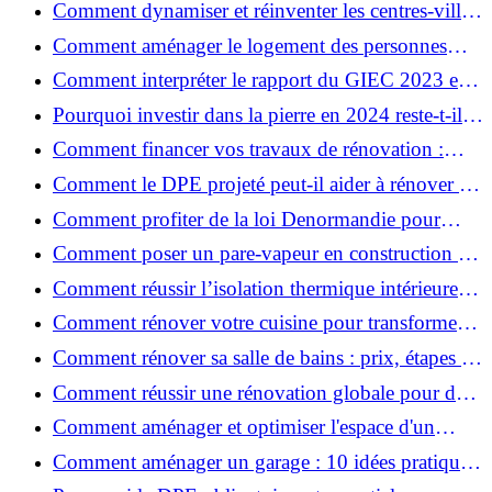
Comment dynamiser et réinventer les centres-villes
avec Action Cœur de Ville ?
Comment aménager le logement des personnes
âgées et obtenir des aides financières ?
Comment interpréter le rapport du GIEC 2023 et
en retenir l'essentiel ?
Pourquoi investir dans la pierre en 2024 reste-t-il
un choix sûr ?
Comment financer vos travaux de rénovation :
aides, prêts et solutions pratiques ?
Comment le DPE projeté peut-il aider à rénover et
valoriser votre bien ?
Comment profiter de la loi Denormandie pour
investir dans l'ancien et défiscaliser ?
Comment poser un pare-vapeur en construction et
rénovation : rôle et erreurs à éviter?
Comment réussir l’isolation thermique intérieure
pour une maison économe en énergie ?
Comment rénover votre cuisine pour transformer
votre espace de vie ?
Comment rénover sa salle de bains : prix, étapes et
astuces ?
Comment réussir une rénovation globale pour des
économies et un confort durables?
Comment aménager et optimiser l'espace d'un
studio : 10 astuces pratiques ?
Comment aménager un garage : 10 idées pratiques
et efficaces ?