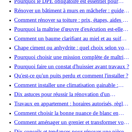
Pourquoi le DPE obligatoire est essentiel pour
vendre ou louer un bien ?
Rénover un bâtiment à murs en mâchefer : guide
pratique et solutions
Comment rénover sa toiture : prix, étapes, aides et
réglementation ?
Pourquoi la maîtrise d'œuvre d'exécution est-elle
indispensable pour vos chantiers ?
Comment un baume clarifiant au miel et au suif
peut-il purifier la peau ?
Chape ciment ou anhydrite : quel choix selon votre
projet ?
Pourquoi choisir une mission complète de maîtrise
d’œuvre pour réussir vos projets?
Pourquoi faire un constat d'huissier avant travaux ?
Qu'est-ce qu'un puits perdu et comment l'installer ?
Comment installer une climatisation gainable :
coût, étapes et conseils ?
Dix astuces pour réussir la rénovation d'un
appartement
Travaux en appartement : horaires autorisés, règles
et bonnes pratiques
Comment choisir la bonne nuance de blanc en
décoration et éviter les pièges ?
Comment aménager un grenier et transformer vos
combles en espace habitable ?
Dix conseils et tendances pour rénover une pièce