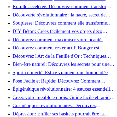
meilleures méthodes!
Rouille accélérée: Découvrez comment transformer
la corrosion en déco tendance!
Découverte révolutionnaire : la nacre, secret de
régénération inouï !
Souplesse: Découvrez comment elle transforme
votre performance sportive!
DIY Béton: Créez facilement vos objets déco
tendance!
Découvrez comment maximiser votre beauté:
Astuces et secrets révélés!
Découvrez comment rester actif: Bouger est
toujours possible!
Découvrez l'Art de la Feuille d'Or : Techniques
Incontournables pour Réussir!
Bien-être naturel: Découvrez les secrets pour une
vie saine!
Sport connecté: Est-ce vraiment une bonne idée
pour vous?
Pose Facile et Rapide: Découvrez Comment
Monter des Carreaux de Béton Cellulaire!
Épigénétique révolutionnaire: 4 astuces essentielles
pour transformer votre bien-être!
Créez votre meuble en bois: Guide facile et rapide
pour débutants!
Cosmétiques révolutionnaires: Découvrez
comment les fermes verticales transforment la
Dépression: Enfiler ses baskets pourrait être la
beauté!