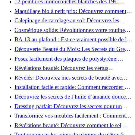
12 peintures monocouches blanches dès 19€:
Découvrez les meilleures offres!
Maquillage bio à petit prix: Découvrez comment
s'équiper pour moins de 50€!
Calepinage de carrelage au sol: Découvrez les
astuces incontournables!
Cosmétique solide: Révolutionnez votre routine
beauté pour zéro déchet!
BA 13 au plafond : Est-ce vraiment possible de les
coller ?
Découverte Beauté du Mois: Les Secrets du Green
Glamour !
Posez facilement des plaques de polystyrène:
Transformez votre plafond sans effort !
Révélations beauté: Découvrez les vertus
insoupçonnées de l'huile de coco!
Révélés: Découvrez mes secrets de beauté avec
l'huile de ricin!
Installation facile et rapide: Comment raccorder un
luminaire au plafond!
Découvrez les secrets de l’huile d’amande douce :
Pourquoi vous devez l'adopter!
Dressing parfait: Découvrez les secrets pour un
rangement optimal!
Transformez vos meubles facilement : Comment
installer des roulettes en un clin d'œil !
Révélations beauté: Découvrez comment le sel
transforme votre routine!
Tout savoir sur les joints de plaques de plâtre: 5