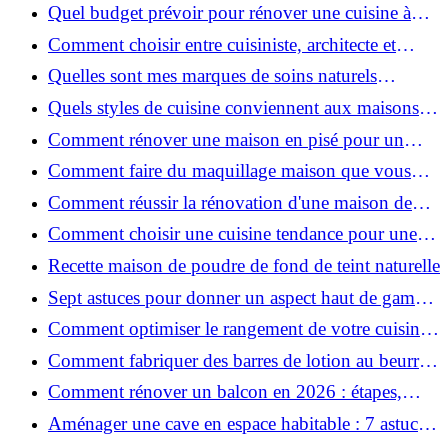
pour une peau douce
Quel budget prévoir pour rénover une cuisine à
Voiron en 2026 : coûts et aides locales ?
Comment choisir entre cuisiniste, architecte et
contractant général à Voiron ?
Quelles sont mes marques de soins naturels
préférées ?
Quels styles de cuisine conviennent aux maisons et
appartements du Voironnais ?
Comment rénover une maison en pisé pour un
habitat sain et performant ?
Comment faire du maquillage maison que vous
utiliserez vraiment ?
Comment réussir la rénovation d'une maison de
ville en 2026 ?
Comment choisir une cuisine tendance pour une
rénovation en 2026 ?
Recette maison de poudre de fond de teint naturelle
Sept astuces pour donner un aspect haut de gamme
à votre cuisine
Comment optimiser le rangement de votre cuisine
et gagner de la place ?
Comment fabriquer des barres de lotion au beurre
de karité ?
Comment rénover un balcon en 2026 : étapes,
budget et matériaux ?
Aménager une cave en espace habitable : 7 astuces
essentielles