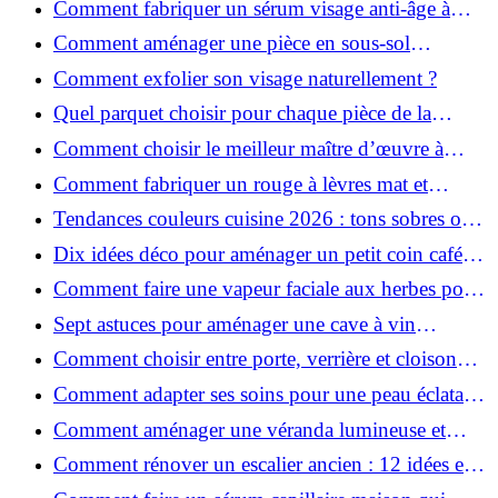
Comment fabriquer un sérum visage anti-âge à
l'huile de rose musquée ?
Comment aménager une pièce en sous-sol
efficacement ?
Comment exfolier son visage naturellement ?
Quel parquet choisir pour chaque pièce de la
maison ?
Comment choisir le meilleur maître d’œuvre à
Grenoble en 2026 ?
Comment fabriquer un rouge à lèvres mat et
hydratant fait maison ?
Tendances couleurs cuisine 2026 : tons sobres ou
colorés, que choisir ?
Dix idées déco pour aménager un petit coin café
chez soi
Comment faire une vapeur faciale aux herbes pour
une peau plus saine et rajeunie ?
Sept astuces pour aménager une cave à vin
naturelle chez soi
Comment choisir entre porte, verrière et cloison
coulissante pour séparer vos pièces ?
Comment adapter ses soins pour une peau éclatante
en hiver ?
Comment aménager une véranda lumineuse et
conviviale : 12 idées déco
Comment rénover un escalier ancien : 12 idées et
astuces faciles pas à pas