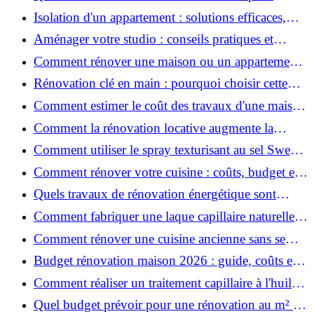
rénover votre appartement en 2026 ?
Isolation d'un appartement : solutions efficaces,
prix et conseils
Aménager votre studio : conseils pratiques et
erreurs à éviter
Comment rénover une maison ou un appartement
avec 50 000 € : budget, étapes et astuces ?
Rénovation clé en main : pourquoi choisir cette
solution et à quoi faire attention ?
Comment estimer le coût des travaux d'une maison
?
Comment la rénovation locative augmente la
rentabilité de votre parc immobilier ?
Comment utiliser le spray texturisant au sel Sweet
Salt pour des cheveux effet plage ?
Comment rénover votre cuisine : coûts, budget et
astuces bois ?
Quels travaux de rénovation énergétique sont
éligibles à MaPrimeRénov' ?
Comment fabriquer une laque capillaire naturelle
maison ?
Comment rénover une cuisine ancienne sans se
ruiner ?
Budget rénovation maison 2026 : guide, coûts et
astuces
Comment réaliser un traitement capillaire à l'huile
maison efficace ?
Quel budget prévoir pour une rénovation au m² en