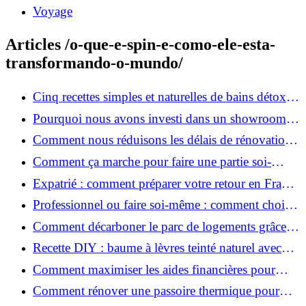
Voyage
Articles /o-que-e-spin-e-como-ele-esta-
transformando-o-mundo/
Cinq recettes simples et naturelles de bains détox
maison
Pourquoi nous avons investi dans un showroom-
atelier et ce que cela apporte aux clients
Comment nous réduisons les délais de rénovation à
3 mois au lieu de 6?
Comment ça marche pour faire une partie soi-
même et nous confier le reste ?
Expatrié : comment préparer votre retour en France
et rénover votre bien à distance ?
Professionnel ou faire soi-même : comment choisir
pour votre rénovation ?
Comment décarboner le parc de logements grâce à
la rénovation énergétique ?
Recette DIY : baume à lèvres teinté naturel avec
SPF
Comment maximiser les aides financières pour
votre rénovation ?
Comment rénover une passoire thermique pour
une maison durable ?