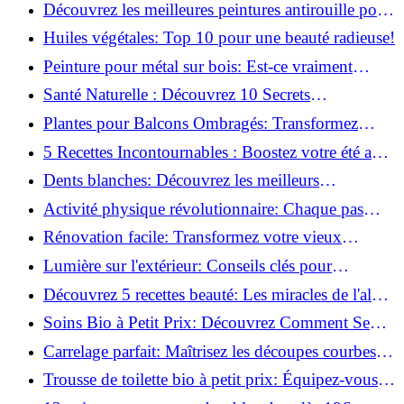
naturellement: Astuces et secrets révélés!
Découvrez les meilleures peintures antirouille pour
le fer: Top 12 analysé!
Huiles végétales: Top 10 pour une beauté radieuse!
Peinture pour métal sur bois: Est-ce vraiment
possible?
Santé Naturelle : Découvrez 10 Secrets
Incontournables pour un Bien-être Optimal!
Plantes pour Balcons Ombragés: Transformez
votre Terrasse en Oasis Verte!
5 Recettes Incontournables : Boostez votre été avec
des huiles essentielles!
Dents blanches: Découvrez les meilleurs
ingrédients naturels!
Activité physique révolutionnaire: Chaque pas
compte pour votre santé!
Rénovation facile: Transformez votre vieux
parquet irrégulier en un clin d'œil!
Lumière sur l'extérieur: Conseils clés pour
concevoir et installer votre éclairage!
Découvrez 5 recettes beauté: Les miracles de l'aloe
vera pour votre peau!
Soins Bio à Petit Prix: Découvrez Comment Se
Chouchouter Pour Moins de 35€!
Carrelage parfait: Maîtrisez les découpes courbes
facilement!
Trousse de toilette bio à petit prix: Équipez-vous
pour moins de 25€!