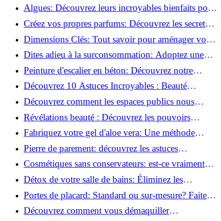
revitaliser les peaux fatiguées!
Algues: Découvrez leurs incroyables bienfaits pour
la santé et la beauté!
Créez vos propres parfums: Découvrez les secrets
de la fabrication artisanale!
Dimensions Clés: Tout savoir pour aménager votre
salle de bains!
Dites adieu à la surconsommation: Adoptez une
vie plus simple!
Peinture d'escalier en béton: Découvrez notre
tutoriel facile et rapide!
Découvrez 10 Astuces Incroyables : Beauté
Naturelle avec le Concombre !
Découvrez comment les espaces publics nous
incitent à être plus actifs : Révélations surprenantes!
Révélations beauté : Découvrez les pouvoirs
insoupçonnés du concombre!
Fabriquez votre gel d'aloe vera: Une méthode
simple et rapide à la maison!
Pierre de parement: découvrez les astuces
infaillibles pour un nettoyage parfait!
Cosmétiques sans conservateurs: est-ce vraiment
possible?
Détox de votre salle de bains: Éliminez les
ingrédients nocifs dès maintenant!
Portes de placard: Standard ou sur-mesure? Faites
le meilleur choix!
Découvrez comment vous démaquiller