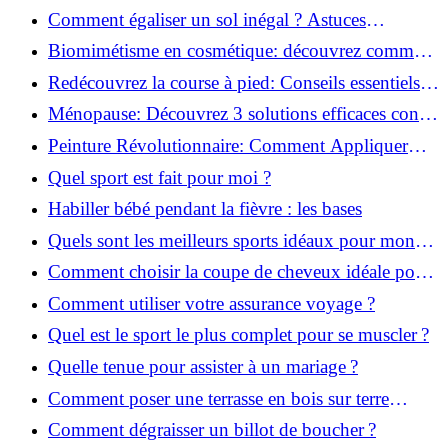
solution!
Comment égaliser un sol inégal ? Astuces
infaillibles pour réussir !
Biomimétisme en cosmétique: découvrez comment
la nature inspire l'avenir des soins beauté!
Redécouvrez la course à pied: Conseils essentiels
pour reprendre!
Ménopause: Découvrez 3 solutions efficaces contre
les bouffées de chaleur!
Peinture Révolutionnaire: Comment Appliquer
Deux Couleurs Sur Une Porte!
Quel sport est fait pour moi ?
Habiller bébé pendant la fièvre : les bases
Quels sont les meilleurs sports idéaux pour mon
enfant ?
Comment choisir la coupe de cheveux idéale pour
votre visage ?
Comment utiliser votre assurance voyage ?
Quel est le sport le plus complet pour se muscler ?
Quelle tenue pour assister à un mariage ?
Comment poser une terrasse en bois sur terre
battue ?
Comment dégraisser un billot de boucher ?