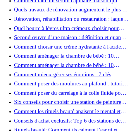
Comment faire un sérum capillaire maison qui
stimule réellement la pousse des cheveux ?
Quels travaux de rénovation augmentent le plus la
valeur d'une maison pour la revente ?
Rénovation, réhabilitation ou restauration : laquelle
convient le mieux à mon logement ?
Quel beurre à lèvres ultra crémeux choisir pour
lèvres sèches et gercées?
Second œuvre d'une maison : définition et quand
le réaliser
Comment choisir une crème hydratante à l'acide
hyaluronique et niacinamide ?
Comment aménager la chambre de bébé : 10
conseils sécurité, déco et rangement
Comment aménager la chambre de bébé : 10
conseils sécurité, déco et rangement
Comment mieux gérer ses émotions : 7 clés
pratiques
Comment poser des moulures au plafond : tutoriel
vidéo pas à pas ?
Comment poser du carrelage à la colle fluide pour
un rendu professionnel ?
Six conseils pour choisir une station de peinture
basse pression
Comment les rituels beauté apaisent le mental et
créent des moments pour soi ?
Conseils d'achat exclusifs: Top 6 des stations de
peinture basse pression incontournables!
Rituels beauté: Comment ils calment l’esprit et