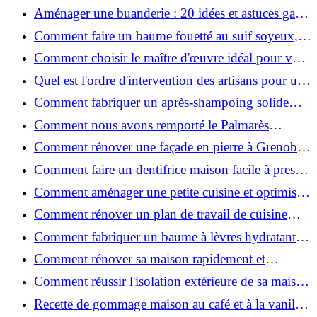
2026 ?
Aménager une buanderie : 20 idées et astuces gain
de place pour un espace fonctionnel et stylé
Comment faire un baume fouetté au suif soyeux,
fait maison ?
Comment choisir le maître d'œuvre idéal pour vos
travaux de rénovation ?
Quel est l'ordre d'intervention des artisans pour une
rénovation ?
Comment fabriquer un après-shampoing solide
naturel pour cheveux ?
Comment nous avons remporté le Palmarès
(Ré)HABITER 2025 : les coulisses du projet primé
Comment rénover une façade en pierre à Grenoble
?
: techniques, coûts et conseils
Comment faire un dentifrice maison facile à presser
?
Comment aménager une petite cuisine et optimiser
chaque centimètre carré ?
Comment rénover un plan de travail de cuisine
facilement : guide étape par étape
Comment fabriquer un baume à lèvres hydratant et
naturel au suif ?
Comment rénover sa maison rapidement et
efficacement ?
Comment réussir l'isolation extérieure de sa maison
pour une rénovation performante et durable ?
Recette de gommage maison au café et à la vanille