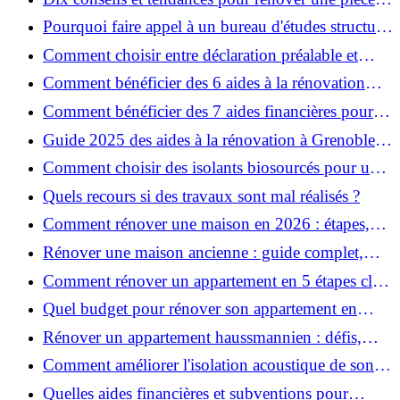
de la maison
Pourquoi faire appel à un bureau d'études structure
pour garantir la sécurité de vos rénovations ?
Comment choisir entre déclaration préalable et
permis de construire pour vos travaux ?
Comment bénéficier des 6 aides à la rénovation
énergétique à Grenoble ?
Comment bénéficier des 7 aides financières pour la
rénovation énergétique à Voiron ?
Guide 2025 des aides à la rénovation à Grenoble et
Voiron : MaPrimeRénov’, CEE, aides locales
Comment choisir des isolants biosourcés pour une
rénovation écologique ?
Quels recours si des travaux sont mal réalisés ?
Comment rénover une maison en 2026 : étapes,
coûts et conseils ?
Rénover une maison ancienne : guide complet,
étapes, budget et astuces
Comment rénover un appartement en 5 étapes clés
?
Quel budget pour rénover son appartement en
2026 ?
Rénover un appartement haussmannien : défis,
conseils pratiques et estimation des prix
Comment améliorer l'isolation acoustique de son
appartement ?
Quelles aides financières et subventions pour