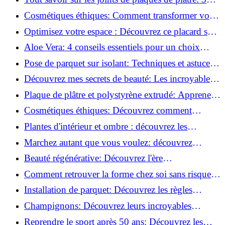
questions clés pour comprendre les fissures!
Cosmétiques éthiques: Comment transformer votre
routine beauté!
Optimisez votre espace : Découvrez ce placard sous
rampant à portes coulissantes!
Aloe Vera: 4 conseils essentiels pour un choix
parfait!
Pose de parquet sur isolant: Techniques et astuces
pour un sol parfait!
Découvrez mes secrets de beauté: Les incroyables
vertus du raisin!
Plaque de plâtre et polystyrène extrudé: Apprenez
à les coller efficacement!
Cosmétiques éthiques: Découvrez comment
transformer votre routine beauté!
Plantes d'intérieur et ombre : découvrez les
meilleures pour votre maison !
Marchez autant que vous voulez: découvrez
pourquoi c'est bénéfique!
Beauté régénérative: Découvrez l'ère
révolutionnaire de la cosmétique verte!
Comment retrouver la forme chez soi sans risque
de blessure: Techniques et conseils sûrs!
Installation de parquet: Découvrez les règles
essentielles à respecter!
Champignons: Découvrez leurs incroyables
pouvoirs antioxydants!
Reprendre le sport après 50 ans: Découvrez les