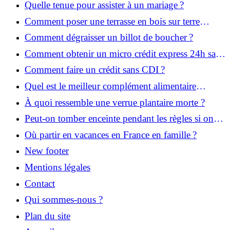
Quelle tenue pour assister à un mariage ?
Comment poser une terrasse en bois sur terre
battue ?
Comment dégraisser un billot de boucher ?
Comment obtenir un micro crédit express 24h sans
justificatif ?
Comment faire un crédit sans CDI ?
Quel est le meilleur complément alimentaire
cheveux efficace ? Notre avis dans cet article
À quoi ressemble une verrue plantaire morte ?
Peut-on tomber enceinte pendant les règles si on
prend la pilule ?
Où partir en vacances en France en famille ?
New footer
Mentions légales
Contact
Qui sommes-nous ?
Plan du site