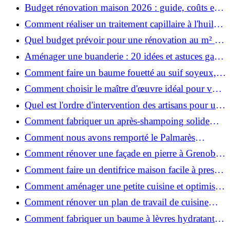
ruiner ?
Budget rénovation maison 2026 : guide, coûts et
astuces
Comment réaliser un traitement capillaire à l'huile
maison efficace ?
Quel budget prévoir pour une rénovation au m² en
2026 ?
Aménager une buanderie : 20 idées et astuces gain
de place pour un espace fonctionnel et stylé
Comment faire un baume fouetté au suif soyeux,
fait maison ?
Comment choisir le maître d'œuvre idéal pour vos
travaux de rénovation ?
Quel est l'ordre d'intervention des artisans pour une
rénovation ?
Comment fabriquer un après-shampoing solide
naturel pour cheveux ?
Comment nous avons remporté le Palmarès
(Ré)HABITER 2025 : les coulisses du projet primé
Comment rénover une façade en pierre à Grenoble
?
: techniques, coûts et conseils
Comment faire un dentifrice maison facile à presser
?
Comment aménager une petite cuisine et optimiser
chaque centimètre carré ?
Comment rénover un plan de travail de cuisine
facilement : guide étape par étape
Comment fabriquer un baume à lèvres hydratant et
naturel au suif ?