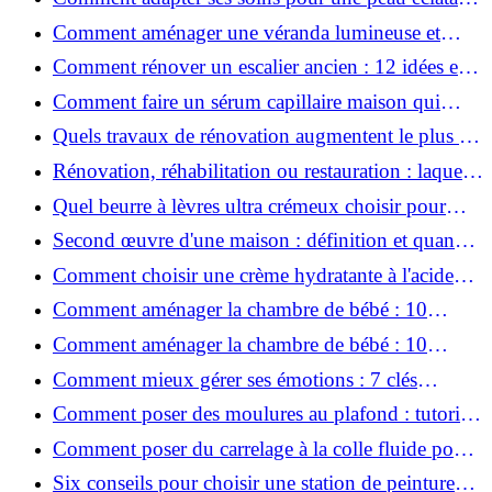
en hiver ?
Comment aménager une véranda lumineuse et
conviviale : 12 idées déco
Comment rénover un escalier ancien : 12 idées et
astuces faciles pas à pas
Comment faire un sérum capillaire maison qui
stimule réellement la pousse des cheveux ?
Quels travaux de rénovation augmentent le plus la
valeur d'une maison pour la revente ?
Rénovation, réhabilitation ou restauration : laquelle
convient le mieux à mon logement ?
Quel beurre à lèvres ultra crémeux choisir pour
lèvres sèches et gercées?
Second œuvre d'une maison : définition et quand
le réaliser
Comment choisir une crème hydratante à l'acide
hyaluronique et niacinamide ?
Comment aménager la chambre de bébé : 10
conseils sécurité, déco et rangement
Comment aménager la chambre de bébé : 10
conseils sécurité, déco et rangement
Comment mieux gérer ses émotions : 7 clés
pratiques
Comment poser des moulures au plafond : tutoriel
vidéo pas à pas ?
Comment poser du carrelage à la colle fluide pour
un rendu professionnel ?
Six conseils pour choisir une station de peinture