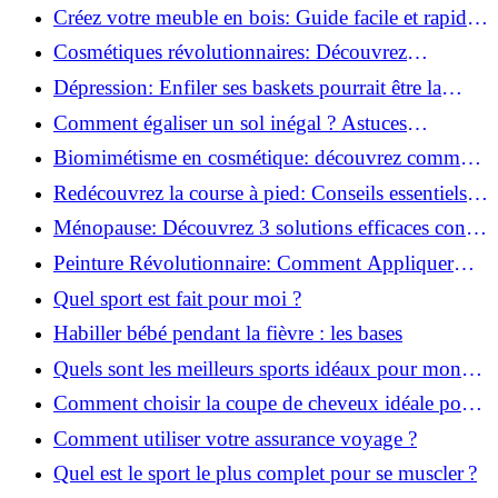
pour transformer votre bien-être!
Créez votre meuble en bois: Guide facile et rapide
pour débutants!
Cosmétiques révolutionnaires: Découvrez
comment les fermes verticales transforment la
Dépression: Enfiler ses baskets pourrait être la
beauté!
solution!
Comment égaliser un sol inégal ? Astuces
infaillibles pour réussir !
Biomimétisme en cosmétique: découvrez comment
la nature inspire l'avenir des soins beauté!
Redécouvrez la course à pied: Conseils essentiels
pour reprendre!
Ménopause: Découvrez 3 solutions efficaces contre
les bouffées de chaleur!
Peinture Révolutionnaire: Comment Appliquer
Deux Couleurs Sur Une Porte!
Quel sport est fait pour moi ?
Habiller bébé pendant la fièvre : les bases
Quels sont les meilleurs sports idéaux pour mon
enfant ?
Comment choisir la coupe de cheveux idéale pour
votre visage ?
Comment utiliser votre assurance voyage ?
Quel est le sport le plus complet pour se muscler ?