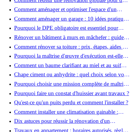
Comment réussir une rénovation globale pour des
économies et un confort durables?
Comment aménager et optimiser l'espace d'un
studio : 10 astuces pratiques ?
Comment aménager un garage : 10 idées pratiques
et efficaces ?
Pourquoi le DPE obligatoire est essentiel pour
vendre ou louer un bien ?
Rénover un bâtiment à murs en mâchefer : guide
pratique et solutions
Comment rénover sa toiture : prix, étapes, aides et
réglementation ?
Pourquoi la maîtrise d'œuvre d'exécution est-elle
indispensable pour vos chantiers ?
Comment un baume clarifiant au miel et au suif
peut-il purifier la peau ?
Chape ciment ou anhydrite : quel choix selon votre
projet ?
Pourquoi choisir une mission complète de maîtrise
d’œuvre pour réussir vos projets?
Pourquoi faire un constat d'huissier avant travaux ?
Qu'est-ce qu'un puits perdu et comment l'installer ?
Comment installer une climatisation gainable :
coût, étapes et conseils ?
Dix astuces pour réussir la rénovation d'un
appartement
Travaux en appartement : horaires autorisés, règles