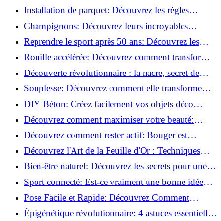
de blessure: Techniques et conseils sûrs!
Installation de parquet: Découvrez les règles
essentielles à respecter!
Champignons: Découvrez leurs incroyables
pouvoirs antioxydants!
Reprendre le sport après 50 ans: Découvrez les
meilleures méthodes!
Rouille accélérée: Découvrez comment transformer
la corrosion en déco tendance!
Découverte révolutionnaire : la nacre, secret de
régénération inouï !
Souplesse: Découvrez comment elle transforme
votre performance sportive!
DIY Béton: Créez facilement vos objets déco
tendance!
Découvrez comment maximiser votre beauté:
Astuces et secrets révélés!
Découvrez comment rester actif: Bouger est
toujours possible!
Découvrez l'Art de la Feuille d'Or : Techniques
Incontournables pour Réussir!
Bien-être naturel: Découvrez les secrets pour une
vie saine!
Sport connecté: Est-ce vraiment une bonne idée
pour vous?
Pose Facile et Rapide: Découvrez Comment
Monter des Carreaux de Béton Cellulaire!
Épigénétique révolutionnaire: 4 astuces essentielles