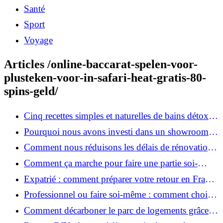
Santé
Sport
Voyage
Articles /online-baccarat-spelen-voor-
plusteken-voor-in-safari-heat-gratis-80-
spins-geld/
Cinq recettes simples et naturelles de bains détox
maison
Pourquoi nous avons investi dans un showroom-
atelier et ce que cela apporte aux clients
Comment nous réduisons les délais de rénovation à
3 mois au lieu de 6?
Comment ça marche pour faire une partie soi-
même et nous confier le reste ?
Expatrié : comment préparer votre retour en France
et rénover votre bien à distance ?
Professionnel ou faire soi-même : comment choisir
pour votre rénovation ?
Comment décarboner le parc de logements grâce à
la rénovation énergétique ?