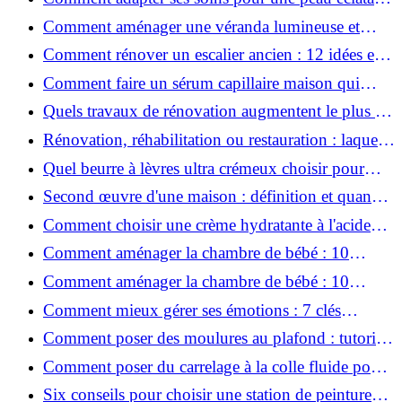
en hiver ?
Comment aménager une véranda lumineuse et
conviviale : 12 idées déco
Comment rénover un escalier ancien : 12 idées et
astuces faciles pas à pas
Comment faire un sérum capillaire maison qui
stimule réellement la pousse des cheveux ?
Quels travaux de rénovation augmentent le plus la
valeur d'une maison pour la revente ?
Rénovation, réhabilitation ou restauration : laquelle
convient le mieux à mon logement ?
Quel beurre à lèvres ultra crémeux choisir pour
lèvres sèches et gercées?
Second œuvre d'une maison : définition et quand
le réaliser
Comment choisir une crème hydratante à l'acide
hyaluronique et niacinamide ?
Comment aménager la chambre de bébé : 10
conseils sécurité, déco et rangement
Comment aménager la chambre de bébé : 10
conseils sécurité, déco et rangement
Comment mieux gérer ses émotions : 7 clés
pratiques
Comment poser des moulures au plafond : tutoriel
vidéo pas à pas ?
Comment poser du carrelage à la colle fluide pour
un rendu professionnel ?
Six conseils pour choisir une station de peinture