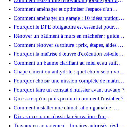
Comment réussir une rénovation globale pour des
économies et un confort durables?
Comment aménager et optimiser l'espace d'un
studio : 10 astuces pratiques ?
Comment aménager un garage : 10 idées pratiques
et efficaces ?
Pourquoi le DPE obligatoire est essentiel pour
vendre ou louer un bien ?
Rénover un bâtiment à murs en mâchefer : guide
pratique et solutions
Comment rénover sa toiture : prix, étapes, aides et
réglementation ?
Pourquoi la maîtrise d'œuvre d'exécution est-elle
indispensable pour vos chantiers ?
Comment un baume clarifiant au miel et au suif
peut-il purifier la peau ?
Chape ciment ou anhydrite : quel choix selon votre
projet ?
Pourquoi choisir une mission complète de maîtrise
d’œuvre pour réussir vos projets?
Pourquoi faire un constat d'huissier avant travaux ?
Qu'est-ce qu'un puits perdu et comment l'installer ?
Comment installer une climatisation gainable :
coût, étapes et conseils ?
Dix astuces pour réussir la rénovation d'un
appartement
Travaux en appartement : horaires autorisés, règles