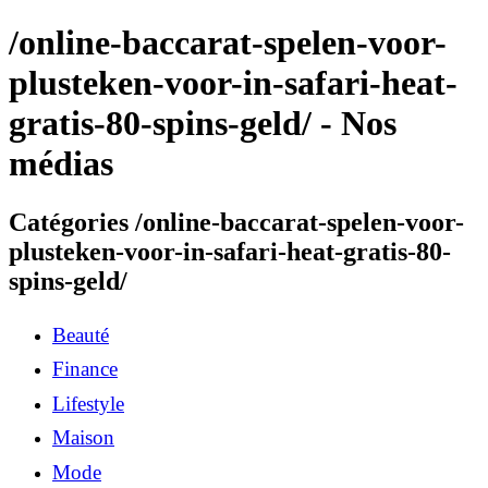
/online-baccarat-spelen-voor-
plusteken-voor-in-safari-heat-
gratis-80-spins-geld/ - Nos
médias
Catégories /online-baccarat-spelen-voor-
plusteken-voor-in-safari-heat-gratis-80-
spins-geld/
Beauté
Finance
Lifestyle
Maison
Mode