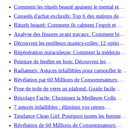
basse pression
Comment les rituels beauté apaisent le mental et
créent des moments pour soi ?
Conseils d'achat exclusifs: Top 6 des stations de
peinture basse pression incontournables!
Rituels beauté: Comment ils calment l’esprit et
chouchoutent votre âme!
Analyse des fissures avant travaux: Comment bien
préparer vos surfaces!
Découvrez les meilleurs mastics-colles: 12 options
dès 6,70 €!
Régénération miraculeuse: Comment la médecine
régénérative peut restaurer votre confiance!
Peinture de fenêtre en bois: Découvrez les
techniques infaillibles pour un résultat parfait!
Radiateurs: Astuces infaillibles pour camoufler les
tuyaux apparents!
Révélation par 60 Millions de Consommateurs:
Découvrez le sérum anti-rides numéro un!
Pose de toile de verre au plafond: Guide facile
pour débutants!
Bricolage Facile: Choisissez la Meilleure Colle
pour Chaque Matériau!
7 astuces infaillibles : éliminez vos cernes
rapidement !
Tendance Clean Girl: Pourquoi toutes les femmes
l'adoptent?
Révélation de 60 Millions de Consommateurs: