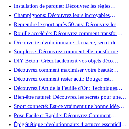
de blessure: Techniques et conseils sûrs!
Installation de parquet: Découvrez les règles
essentielles à respecter!
Champignons: Découvrez leurs incroyables
pouvoirs antioxydants!
Reprendre le sport après 50 ans: Découvrez les
meilleures méthodes!
Rouille accélérée: Découvrez comment transformer
la corrosion en déco tendance!
Découverte révolutionnaire : la nacre, secret de
régénération inouï !
Souplesse: Découvrez comment elle transforme
votre performance sportive!
DIY Béton: Créez facilement vos objets déco
tendance!
Découvrez comment maximiser votre beauté:
Astuces et secrets révélés!
Découvrez comment rester actif: Bouger est
toujours possible!
Découvrez l'Art de la Feuille d'Or : Techniques
Incontournables pour Réussir!
Bien-être naturel: Découvrez les secrets pour une
vie saine!
Sport connecté: Est-ce vraiment une bonne idée
pour vous?
Pose Facile et Rapide: Découvrez Comment
Monter des Carreaux de Béton Cellulaire!
Épigénétique révolutionnaire: 4 astuces essentielles