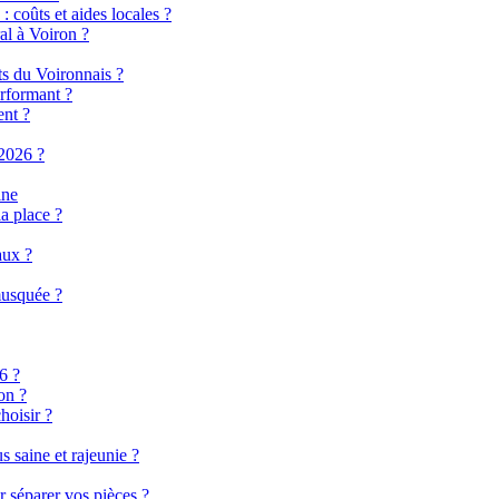
 coûts et aides locales ?
al à Voiron ?
ts du Voironnais ?
rformant ?
ent ?
2026 ?
ine
a place ?
aux ?
musquée ?
6 ?
on ?
hoisir ?
 saine et rajeunie ?
r séparer vos pièces ?