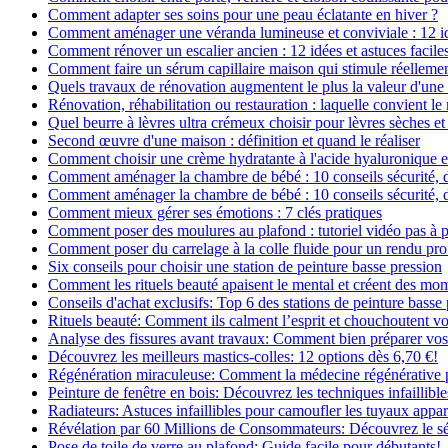
Comment adapter ses soins pour une peau éclatante en hiver ?
Comment aménager une véranda lumineuse et conviviale : 12 i
Comment rénover un escalier ancien : 12 idées et astuces facile
Comment faire un sérum capillaire maison qui stimule réelleme
Quels travaux de rénovation augmentent le plus la valeur d'une
Rénovation, réhabilitation ou restauration : laquelle convient 
Quel beurre à lèvres ultra crémeux choisir pour lèvres sèches et
Second œuvre d'une maison : définition et quand le réaliser
Comment choisir une crème hydratante à l'acide hyaluronique e
Comment aménager la chambre de bébé : 10 conseils sécurité, 
Comment aménager la chambre de bébé : 10 conseils sécurité, 
Comment mieux gérer ses émotions : 7 clés pratiques
Comment poser des moulures au plafond : tutoriel vidéo pas à p
Comment poser du carrelage à la colle fluide pour un rendu pro
Six conseils pour choisir une station de peinture basse pression
Comment les rituels beauté apaisent le mental et créent des mom
Conseils d'achat exclusifs: Top 6 des stations de peinture basse
Rituels beauté: Comment ils calment l’esprit et chouchoutent v
Analyse des fissures avant travaux: Comment bien préparer vos
Découvrez les meilleurs mastics-colles: 12 options dès 6,70 €!
Régénération miraculeuse: Comment la médecine régénérative pe
Peinture de fenêtre en bois: Découvrez les techniques infaillibles
Radiateurs: Astuces infaillibles pour camoufler les tuyaux appar
Révélation par 60 Millions de Consommateurs: Découvrez le sé
Pose de toile de verre au plafond: Guide facile pour débutants!