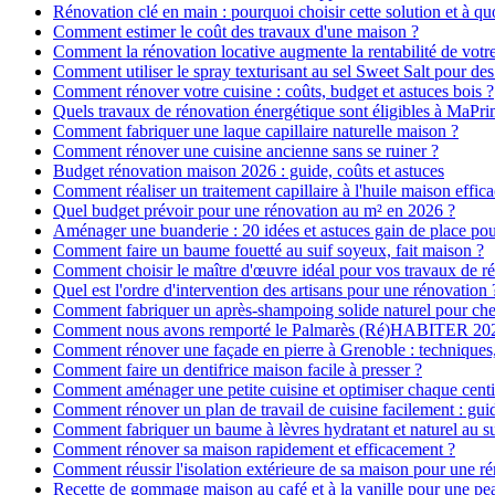
Rénovation clé en main : pourquoi choisir cette solution et à quo
Comment estimer le coût des travaux d'une maison ?
Comment la rénovation locative augmente la rentabilité de votr
Comment utiliser le spray texturisant au sel Sweet Salt pour des
Comment rénover votre cuisine : coûts, budget et astuces bois ?
Quels travaux de rénovation énergétique sont éligibles à MaPr
Comment fabriquer une laque capillaire naturelle maison ?
Comment rénover une cuisine ancienne sans se ruiner ?
Budget rénovation maison 2026 : guide, coûts et astuces
Comment réaliser un traitement capillaire à l'huile maison effica
Quel budget prévoir pour une rénovation au m² en 2026 ?
Aménager une buanderie : 20 idées et astuces gain de place pour
Comment faire un baume fouetté au suif soyeux, fait maison ?
Comment choisir le maître d'œuvre idéal pour vos travaux de r
Quel est l'ordre d'intervention des artisans pour une rénovation 
Comment fabriquer un après-shampoing solide naturel pour ch
Comment nous avons remporté le Palmarès (Ré)HABITER 2025 :
Comment rénover une façade en pierre à Grenoble : techniques, 
Comment faire un dentifrice maison facile à presser ?
Comment aménager une petite cuisine et optimiser chaque centi
Comment rénover un plan de travail de cuisine facilement : gui
Comment fabriquer un baume à lèvres hydratant et naturel au su
Comment rénover sa maison rapidement et efficacement ?
Comment réussir l'isolation extérieure de sa maison pour une r
Recette de gommage maison au café et à la vanille pour une p