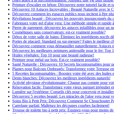
Dites adieu à la surconsommation: Adoptez une vie plus simple
Peinture d'escalier en béton: Découvrez notre tutoriel facile et r
Découvrez 10 Astuces Incroyables : Beauté Naturelle avec le 
Découvrez comment les espaces publics nous incitent à être plus
Révélations beauté : Découvrez les pouvoirs insoupçonnés du
Fabriquez votre gel d'aloe vera: Une méthode simple et rapide 
Pierre de parement: découvrez les astuces infaillibles pour un ne
Cosmétiques sans conservateurs: est-ce vraiment possible?
Détox de votre salle de bains: Éliminez les ingrédients nocifs d
Portes de placard: Standard ou sur-mesure? Faites le meilleur c
Découvrez comment vous démaquiller naturellement: Astuces et 
Découvrez les meilleures peintures antirouille pour le fer: Top 
Huiles végétales: Top 10 pour une beauté radieuse!
Peinture pour métal sur bois: Est-ce vraiment possible?
Santé Naturelle : Découvrez 10 Secrets Incontournables pour u
Plantes pour Balcons Ombragés: Transformez votre Terrasse en
5 Recettes Incontournables : Boostez votre été avec des huiles e
Dents blanches: Découvrez les meilleurs ingrédients naturels!
Activité physique révolutionnaire: Chaque pas compte pour vot
Rénovation facile: Transformez votre vieux parquet irrégulier en
Lumière sur l'extérieur: Conseils clés pour concevoir et installer
Découvrez 5 recettes beauté: Les miracles de l'aloe vera pour v
Soins Bio à Petit Prix: Découvrez Comment Se Chouchouter P
Carrelage parfait: Maîtrisez les découpes courbes facilement!
Trousse de toilette bio à petit prix: Équipez-vous pour moins de