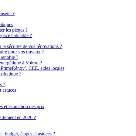
nseils ?
atiques
er les pièges ?
pace habitable ?
r la sécurité de vos rénovations ?
uire pour vos travaux ?
Grenoble ?
énergétique à Voiron ?
MaPrimeRénov’, CEE, aides locales
cologique ?
s ?
t astuces
 et estimation des prix
partement en 2026 ?
 budget, étapes et astuces ?