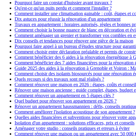
Pourquoi faire un constat d'huissier avant travaux ?
Qu'est-ce qu'un puits perdu et comment l'installer ?
Comment installer une climatisation gainable : coût, étapes et co
Dix astuces pour réussir la rénovation d'un appartement
Travaux en appartement : horaires autorisés, règles et bonnes pr
Comment choisir la bonne nuance de blanc en décoration et évit
Comment aménager un grenier et transformer vos combles en es
Dix conseils et tendances pour rénover une pièce de la maison
Pourquoi faire appel à un bureau d'études structure pour garanti
Comment choisir entre déclaration préalable et permis de constr
Comment bénéficier des 6 aides à la rénovation énergétique à 
Comment bénéficier des 7 aides financières pour la rénovation 
Guide 2025 des aides à la rénovation à Grenoble et Voiron : 
Comment choisir des isolants biosourcés pour une rénovation é
Quels recours si des travaux sont mal réalisés ?
Comment rénover une maison en 2026 : étapes, coûts et conseil
Rénover une maison ancienne : guide complet, étapes, budget e
Comment rénover un appartement en 5 étapes clés ?
Quel budget pour rénover son appartement en 2026 ?
Rénover un appartement haussmannien : défis, conseils pratiques
Comment améliorer l'isolation acoustique de son appartement ?
Quelles aides financières et subventions pour rénover votre ap
Isolation d'un appartement : solutions efficaces, prix et conseils
Aménager votre studio : conseils pratiques et erreurs à éviter
Comment rénover une maison ou un appartement avec 50 000 € :