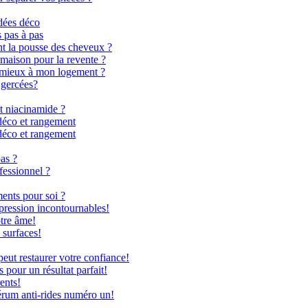
dées déco
s pas à pas
nt la pousse des cheveux ?
 maison pour la revente ?
le mieux à mon logement ?
 gercées?
t niacinamide ?
déco et rangement
déco et rangement
as ?
fessionnel ?
ents pour soi ?
 pression incontournables!
otre âme!
 surfaces!
ut restaurer votre confiance!
 pour un résultat parfait!
ents!
rum anti-rides numéro un!