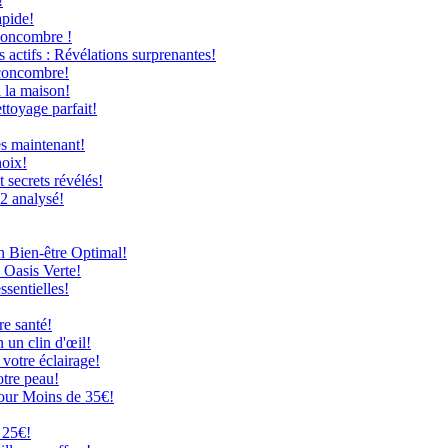
!
apide!
Concombre !
 actifs : Révélations surprenantes!
 concombre!
à la maison!
ttoyage parfait!
ès maintenant!
hoix!
secrets révélés!
12 analysé!
n Bien-être Optimal!
 Oasis Verte!
ssentielles!
re santé!
 un clin d'œil!
 votre éclairage!
otre peau!
our Moins de 35€!
 25€!