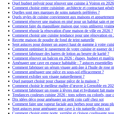
Quel budget prévoir pour rénover une cuisine à Voiron en 2026 :
Comment choisir entre cuisiniste, architecte et contractant génér
Quelles sont mes marques de soins naturels préférées ?
Quels styles de cuisine conviennent aux maisons et appartemen
Comment rénover une maison en pisé pour un habitat sain et pe
Comment faire du maquillage maison que vous utiliserez vraim
Comment réussir la rénovation d'une maison de ville en 2026 ?
Comment choisir une cuisine tendance pour une rénovation en 
Recette maison de poudre de fond de teint naturelle
Sept astuces pour donner un aspect haut de gamme à votre cuis
Comment optimiser le rangement de votre cuisine et gagner de l
Comment fabriquer des barres de lotion au beurre de karité ?
Comment rénover un balcon en 2026 : étapes, budget et matéri
Aménager une cave en espace habitable : 7 astuces essentielles
Comment fabriquer un sérum visage anti-âge à l'huile de rose 
Comment aménager une pièce en sous-sol efficacement ?
Comment exfolier son visage naturellement ?
Quel parquet choisir pour chaque pièce de la maison ?
Comment choisir le meilleur maître d’œuvre à Grenoble en 202
Comment fabriquer un rouge à lèvres mat et hydratant fait mais
Tendances couleurs cuisine 2026 : tons sobres ou colorés, que c
Dix idées déco pour aménager un petit coin café chez soi
Comment faire une vapeur faciale aux herbes pour une peau plus
Sept astuces pour aménager une cave à vin naturelle chez soi
Comment choisir entre porte, verrière et cloison coulissante pou