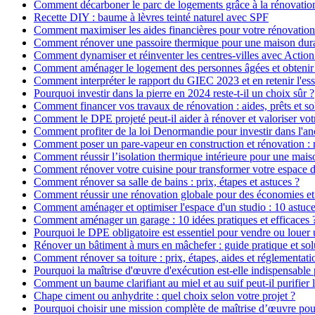
Comment décarboner le parc de logements grâce à la rénovatio
Recette DIY : baume à lèvres teinté naturel avec SPF
Comment maximiser les aides financières pour votre rénovation
Comment rénover une passoire thermique pour une maison dur
Comment dynamiser et réinventer les centres-villes avec Action
Comment aménager le logement des personnes âgées et obtenir d
Comment interpréter le rapport du GIEC 2023 et en retenir l'ess
Pourquoi investir dans la pierre en 2024 reste-t-il un choix sûr ?
Comment financer vos travaux de rénovation : aides, prêts et so
Comment le DPE projeté peut-il aider à rénover et valoriser vot
Comment profiter de la loi Denormandie pour investir dans l'anci
Comment poser un pare-vapeur en construction et rénovation : rô
Comment réussir l’isolation thermique intérieure pour une mai
Comment rénover votre cuisine pour transformer votre espace d
Comment rénover sa salle de bains : prix, étapes et astuces ?
Comment réussir une rénovation globale pour des économies et
Comment aménager et optimiser l'espace d'un studio : 10 astuce
Comment aménager un garage : 10 idées pratiques et efficaces 
Pourquoi le DPE obligatoire est essentiel pour vendre ou louer 
Rénover un bâtiment à murs en mâchefer : guide pratique et sol
Comment rénover sa toiture : prix, étapes, aides et réglementati
Pourquoi la maîtrise d'œuvre d'exécution est-elle indispensable 
Comment un baume clarifiant au miel et au suif peut-il purifier 
Chape ciment ou anhydrite : quel choix selon votre projet ?
Pourquoi choisir une mission complète de maîtrise d’œuvre pour