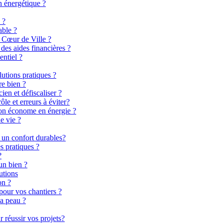
n énergétique ?
 ?
able ?
 Cœur de Ville ?
es aides financières ?
entiel ?
lutions pratiques ?
re bien ?
en et défiscaliser ?
le et erreurs à éviter?
son économe en énergie ?
e vie ?
 un confort durables?
s pratiques ?
?
un bien ?
utions
on ?
pour vos chantiers ?
la peau ?
 réussir vos projets?