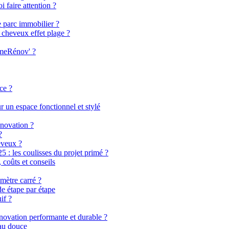
i faire attention ?
e parc immobilier ?
 cheveux effet plage ?
imeRénov' ?
ce ?
 un espace fonctionnel et stylé
énovation ?
?
eveux ?
 les coulisses du projet primé ?
coûts et conseils
mètre carré ?
de étape par étape
if ?
énovation performante et durable ?
eau douce