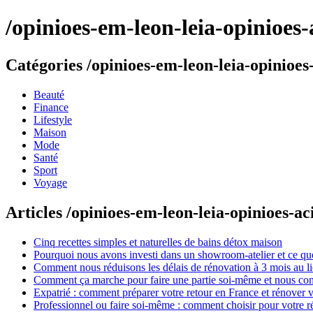
/opinioes-em-leon-leia-opinioes
Catégories /opinioes-em-leon-leia-opinioes
Beauté
Finance
Lifestyle
Maison
Mode
Santé
Sport
Voyage
Articles /opinioes-em-leon-leia-opinioes-a
Cinq recettes simples et naturelles de bains détox maison
Pourquoi nous avons investi dans un showroom-atelier et ce que
Comment nous réduisons les délais de rénovation à 3 mois au l
Comment ça marche pour faire une partie soi-même et nous confi
Expatrié : comment préparer votre retour en France et rénover v
Professionnel ou faire soi-même : comment choisir pour votre r