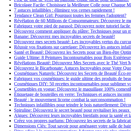
Bricolage Facile: Choisissez la Meilleure Colle pour Chaque M
7 astuces infaillibles : éliminez vos cernes rapidement !
Tendance Clean Girl: Pourquoi toutes les femmes l'adoptent?
Révélation de 60 Millions de Consommateurs: Découvrez le meil
Fabriquez votre pied de parasol: Découvrez notre tutoriel facile 
Découvrez comment appliquer du plâtre: Techniques pour un mur
Banane: Découvrez mes incroyables secrets de beauté!
Découvrez mes secrets beauté: Les incroyables vertus du curc
Réussir vos fixations sur carrelage: Découvrez les astuces infaill
Santé et Beauté: Découvrez les Secrets pour un Bien-être Opti
Guide Ultime: 8 Peintures Incontournables pour Bois Extérieur
Révélations Beauté: Découvrez Mes Secrets avec le Thé Vert 
Découvrez le Bicarbonate: Astuces Incroyables pour Votre Quo
Cosmétiques Naturels: Découvrez les Secrets de Beauté Éco-re
Fabriquez vos cosmétiques: le guide ultime des produits de bea
Cosmétiques DIY: 50 recettes incontournables pour sublimer vot
Cosmetibles en vogue: Découvrez le maquillage 100% comesti
Étiquetage de bouteilles en verre: Techniques et astuces incont
Beauté : le mouvement licorne combat la surconsommation !
Techniques infaillibles pour teindre le bois naturellement: Dé
Spiruline: Découvrez le secret beauté pour revitaliser les peaux 
Algues: Découvrez leurs incroyables bienfaits pour la santé et l
Créez vos propres parfums: Découvrez les secrets de la fabricati
Dimensions Clés: Tout savoir pour aménager votre salle de bai