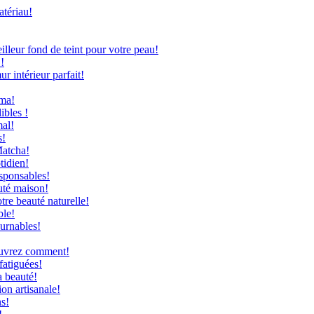
atériau!
leur fond de teint pour votre peau!
!
 intérieur parfait!
uma!
ibles !
mal!
s!
Matcha!
tidien!
sponsables!
uté maison!
re beauté naturelle!
ble!
ournables!
couvrez comment!
fatiguées!
a beauté!
on artisanale!
ns!