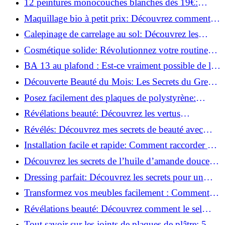
12 peintures monocouches blanches dès 19€:
Découvrez les meilleures offres!
Maquillage bio à petit prix: Découvrez comment
s'équiper pour moins de 50€!
Calepinage de carrelage au sol: Découvrez les
astuces incontournables!
Cosmétique solide: Révolutionnez votre routine
beauté pour zéro déchet!
BA 13 au plafond : Est-ce vraiment possible de les
coller ?
Découverte Beauté du Mois: Les Secrets du Green
Glamour !
Posez facilement des plaques de polystyrène:
Transformez votre plafond sans effort !
Révélations beauté: Découvrez les vertus
insoupçonnées de l'huile de coco!
Révélés: Découvrez mes secrets de beauté avec
l'huile de ricin!
Installation facile et rapide: Comment raccorder un
luminaire au plafond!
Découvrez les secrets de l’huile d’amande douce :
Pourquoi vous devez l'adopter!
Dressing parfait: Découvrez les secrets pour un
rangement optimal!
Transformez vos meubles facilement : Comment
installer des roulettes en un clin d'œil !
Révélations beauté: Découvrez comment le sel
transforme votre routine!
Tout savoir sur les joints de plaques de plâtre: 5