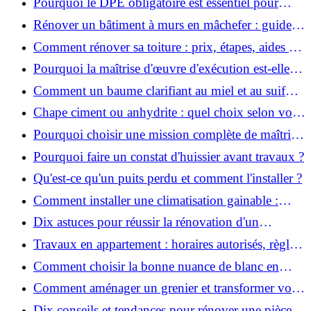
Pourquoi le DPE obligatoire est essentiel pour
vendre ou louer un bien ?
Rénover un bâtiment à murs en mâchefer : guide
pratique et solutions
Comment rénover sa toiture : prix, étapes, aides et
réglementation ?
Pourquoi la maîtrise d'œuvre d'exécution est-elle
indispensable pour vos chantiers ?
Comment un baume clarifiant au miel et au suif
peut-il purifier la peau ?
Chape ciment ou anhydrite : quel choix selon votre
projet ?
Pourquoi choisir une mission complète de maîtrise
d’œuvre pour réussir vos projets?
Pourquoi faire un constat d'huissier avant travaux ?
Qu'est-ce qu'un puits perdu et comment l'installer ?
Comment installer une climatisation gainable :
coût, étapes et conseils ?
Dix astuces pour réussir la rénovation d'un
appartement
Travaux en appartement : horaires autorisés, règles
et bonnes pratiques
Comment choisir la bonne nuance de blanc en
décoration et éviter les pièges ?
Comment aménager un grenier et transformer vos
combles en espace habitable ?
Dix conseils et tendances pour rénover une pièce