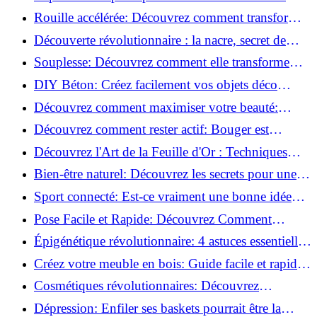
meilleures méthodes!
Rouille accélérée: Découvrez comment transformer
la corrosion en déco tendance!
Découverte révolutionnaire : la nacre, secret de
régénération inouï !
Souplesse: Découvrez comment elle transforme
votre performance sportive!
DIY Béton: Créez facilement vos objets déco
tendance!
Découvrez comment maximiser votre beauté:
Astuces et secrets révélés!
Découvrez comment rester actif: Bouger est
toujours possible!
Découvrez l'Art de la Feuille d'Or : Techniques
Incontournables pour Réussir!
Bien-être naturel: Découvrez les secrets pour une
vie saine!
Sport connecté: Est-ce vraiment une bonne idée
pour vous?
Pose Facile et Rapide: Découvrez Comment
Monter des Carreaux de Béton Cellulaire!
Épigénétique révolutionnaire: 4 astuces essentielles
pour transformer votre bien-être!
Créez votre meuble en bois: Guide facile et rapide
pour débutants!
Cosmétiques révolutionnaires: Découvrez
comment les fermes verticales transforment la
Dépression: Enfiler ses baskets pourrait être la
beauté!