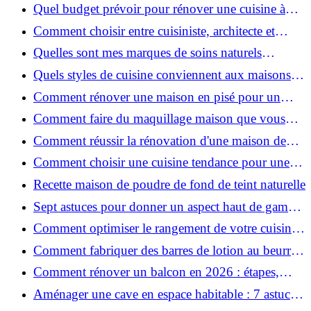
pour une peau douce
Quel budget prévoir pour rénover une cuisine à
Voiron en 2026 : coûts et aides locales ?
Comment choisir entre cuisiniste, architecte et
contractant général à Voiron ?
Quelles sont mes marques de soins naturels
préférées ?
Quels styles de cuisine conviennent aux maisons et
appartements du Voironnais ?
Comment rénover une maison en pisé pour un
habitat sain et performant ?
Comment faire du maquillage maison que vous
utiliserez vraiment ?
Comment réussir la rénovation d'une maison de
ville en 2026 ?
Comment choisir une cuisine tendance pour une
rénovation en 2026 ?
Recette maison de poudre de fond de teint naturelle
Sept astuces pour donner un aspect haut de gamme
à votre cuisine
Comment optimiser le rangement de votre cuisine
et gagner de la place ?
Comment fabriquer des barres de lotion au beurre
de karité ?
Comment rénover un balcon en 2026 : étapes,
budget et matériaux ?
Aménager une cave en espace habitable : 7 astuces
essentielles