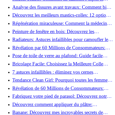
chouchoutent votre âme!
Analyse des fissures avant travaux: Comment bien
préparer vos surfaces!
Découvrez les meilleurs mastics-colles: 12 options
dès 6,70 €!
Régénération miraculeuse: Comment la médecine
régénérative peut restaurer votre confiance!
Peinture de fenêtre en bois: Découvrez les
techniques infaillibles pour un résultat parfait!
Radiateurs: Astuces infaillibles pour camoufler les
tuyaux apparents!
Révélation par 60 Millions de Consommateurs:
Découvrez le sérum anti-rides numéro un!
Pose de toile de verre au plafond: Guide facile
pour débutants!
Bricolage Facile: Choisissez la Meilleure Colle
pour Chaque Matériau!
7 astuces infaillibles : éliminez vos cernes
rapidement !
Tendance Clean Girl: Pourquoi toutes les femmes
l'adoptent?
Révélation de 60 Millions de Consommateurs:
Découvrez le meilleur fond de teint pour votre
Fabriquez votre pied de parasol: Découvrez notre
peau!
tutoriel facile !
Découvrez comment appliquer du plâtre:
Techniques pour un mur intérieur parfait!
Banane: Découvrez mes incroyables secrets de