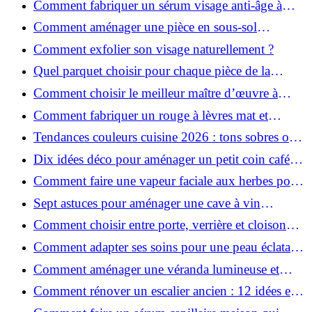
Comment fabriquer un sérum visage anti-âge à
l'huile de rose musquée ?
Comment aménager une pièce en sous-sol
efficacement ?
Comment exfolier son visage naturellement ?
Quel parquet choisir pour chaque pièce de la
maison ?
Comment choisir le meilleur maître d’œuvre à
Grenoble en 2026 ?
Comment fabriquer un rouge à lèvres mat et
hydratant fait maison ?
Tendances couleurs cuisine 2026 : tons sobres ou
colorés, que choisir ?
Dix idées déco pour aménager un petit coin café
chez soi
Comment faire une vapeur faciale aux herbes pour
une peau plus saine et rajeunie ?
Sept astuces pour aménager une cave à vin
naturelle chez soi
Comment choisir entre porte, verrière et cloison
coulissante pour séparer vos pièces ?
Comment adapter ses soins pour une peau éclatante
en hiver ?
Comment aménager une véranda lumineuse et
conviviale : 12 idées déco
Comment rénover un escalier ancien : 12 idées et
astuces faciles pas à pas