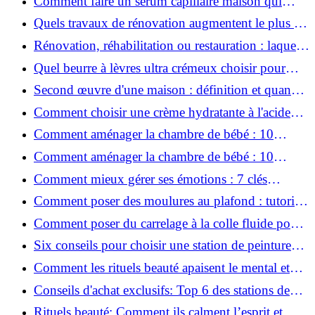
Comment faire un sérum capillaire maison qui
stimule réellement la pousse des cheveux ?
Quels travaux de rénovation augmentent le plus la
valeur d'une maison pour la revente ?
Rénovation, réhabilitation ou restauration : laquelle
convient le mieux à mon logement ?
Quel beurre à lèvres ultra crémeux choisir pour
lèvres sèches et gercées?
Second œuvre d'une maison : définition et quand
le réaliser
Comment choisir une crème hydratante à l'acide
hyaluronique et niacinamide ?
Comment aménager la chambre de bébé : 10
conseils sécurité, déco et rangement
Comment aménager la chambre de bébé : 10
conseils sécurité, déco et rangement
Comment mieux gérer ses émotions : 7 clés
pratiques
Comment poser des moulures au plafond : tutoriel
vidéo pas à pas ?
Comment poser du carrelage à la colle fluide pour
un rendu professionnel ?
Six conseils pour choisir une station de peinture
basse pression
Comment les rituels beauté apaisent le mental et
créent des moments pour soi ?
Conseils d'achat exclusifs: Top 6 des stations de
peinture basse pression incontournables!
Rituels beauté: Comment ils calment l’esprit et