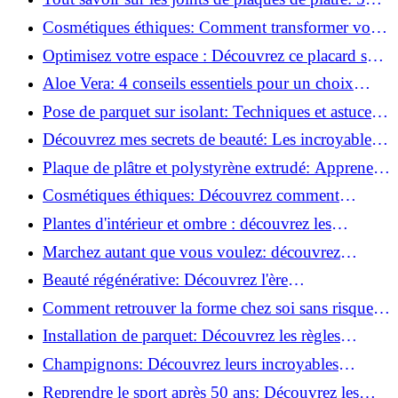
questions clés pour comprendre les fissures!
Cosmétiques éthiques: Comment transformer votre
routine beauté!
Optimisez votre espace : Découvrez ce placard sous
rampant à portes coulissantes!
Aloe Vera: 4 conseils essentiels pour un choix
parfait!
Pose de parquet sur isolant: Techniques et astuces
pour un sol parfait!
Découvrez mes secrets de beauté: Les incroyables
vertus du raisin!
Plaque de plâtre et polystyrène extrudé: Apprenez
à les coller efficacement!
Cosmétiques éthiques: Découvrez comment
transformer votre routine beauté!
Plantes d'intérieur et ombre : découvrez les
meilleures pour votre maison !
Marchez autant que vous voulez: découvrez
pourquoi c'est bénéfique!
Beauté régénérative: Découvrez l'ère
révolutionnaire de la cosmétique verte!
Comment retrouver la forme chez soi sans risque
de blessure: Techniques et conseils sûrs!
Installation de parquet: Découvrez les règles
essentielles à respecter!
Champignons: Découvrez leurs incroyables
pouvoirs antioxydants!
Reprendre le sport après 50 ans: Découvrez les