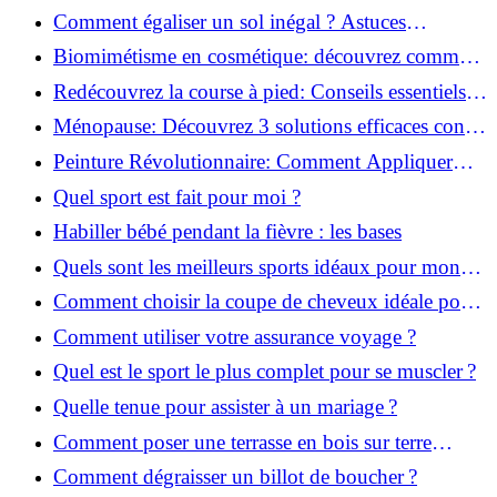
solution!
Comment égaliser un sol inégal ? Astuces
infaillibles pour réussir !
Biomimétisme en cosmétique: découvrez comment
la nature inspire l'avenir des soins beauté!
Redécouvrez la course à pied: Conseils essentiels
pour reprendre!
Ménopause: Découvrez 3 solutions efficaces contre
les bouffées de chaleur!
Peinture Révolutionnaire: Comment Appliquer
Deux Couleurs Sur Une Porte!
Quel sport est fait pour moi ?
Habiller bébé pendant la fièvre : les bases
Quels sont les meilleurs sports idéaux pour mon
enfant ?
Comment choisir la coupe de cheveux idéale pour
votre visage ?
Comment utiliser votre assurance voyage ?
Quel est le sport le plus complet pour se muscler ?
Quelle tenue pour assister à un mariage ?
Comment poser une terrasse en bois sur terre
battue ?
Comment dégraisser un billot de boucher ?