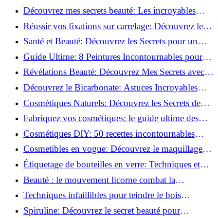
beauté!
Découvrez mes secrets beauté: Les incroyables
vertus du curcuma!
Réussir vos fixations sur carrelage: Découvrez les
astuces infaillibles !
Santé et Beauté: Découvrez les Secrets pour un
Bien-être Optimal!
Guide Ultime: 8 Peintures Incontournables pour
Bois Extérieurs!
Révélations Beauté: Découvrez Mes Secrets avec le
Thé Vert Matcha!
Découvrez le Bicarbonate: Astuces Incroyables
pour Votre Quotidien!
Cosmétiques Naturels: Découvrez les Secrets de
Beauté Éco-responsables!
Fabriquez vos cosmétiques: le guide ultime des
produits de beauté maison!
Cosmétiques DIY: 50 recettes incontournables
pour sublimer votre beauté naturelle!
Cosmetibles en vogue: Découvrez le maquillage
100% comestible!
Étiquetage de bouteilles en verre: Techniques et
astuces incontournables!
Beauté : le mouvement licorne combat la
surconsommation !
Techniques infaillibles pour teindre le bois
naturellement: Découvrez comment!
Spiruline: Découvrez le secret beauté pour