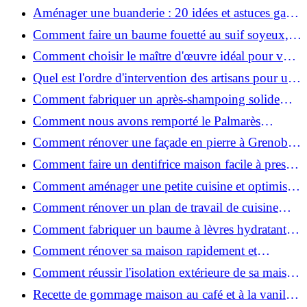
2026 ?
Aménager une buanderie : 20 idées et astuces gain
de place pour un espace fonctionnel et stylé
Comment faire un baume fouetté au suif soyeux,
fait maison ?
Comment choisir le maître d'œuvre idéal pour vos
travaux de rénovation ?
Quel est l'ordre d'intervention des artisans pour une
rénovation ?
Comment fabriquer un après-shampoing solide
naturel pour cheveux ?
Comment nous avons remporté le Palmarès
(Ré)HABITER 2025 : les coulisses du projet primé
Comment rénover une façade en pierre à Grenoble
?
: techniques, coûts et conseils
Comment faire un dentifrice maison facile à presser
?
Comment aménager une petite cuisine et optimiser
chaque centimètre carré ?
Comment rénover un plan de travail de cuisine
facilement : guide étape par étape
Comment fabriquer un baume à lèvres hydratant et
naturel au suif ?
Comment rénover sa maison rapidement et
efficacement ?
Comment réussir l'isolation extérieure de sa maison
pour une rénovation performante et durable ?
Recette de gommage maison au café et à la vanille