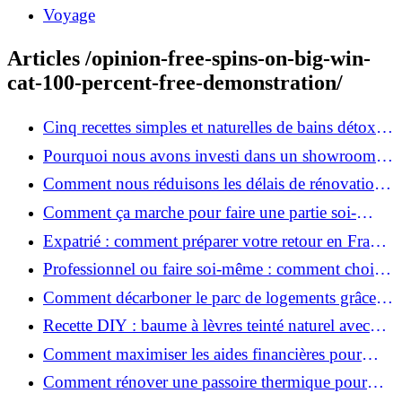
Voyage
Articles /opinion-free-spins-on-big-win-
cat-100-percent-free-demonstration/
Cinq recettes simples et naturelles de bains détox
maison
Pourquoi nous avons investi dans un showroom-
atelier et ce que cela apporte aux clients
Comment nous réduisons les délais de rénovation à
3 mois au lieu de 6?
Comment ça marche pour faire une partie soi-
même et nous confier le reste ?
Expatrié : comment préparer votre retour en France
et rénover votre bien à distance ?
Professionnel ou faire soi-même : comment choisir
pour votre rénovation ?
Comment décarboner le parc de logements grâce à
la rénovation énergétique ?
Recette DIY : baume à lèvres teinté naturel avec
SPF
Comment maximiser les aides financières pour
votre rénovation ?
Comment rénover une passoire thermique pour
une maison durable ?