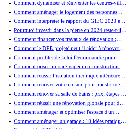
Comment dynamiser et réinventer les centres-villes
avec Action Cœur de Ville ?
Comment aménager le logement des personnes
âgées et obtenir des aides financières ?
Comment interpréter le rapport du GIEC 2023 et
en retenir l'essentiel ?
Pourquoi investir dans la pierre en 2024 reste-t-il
un choix sûr ?
Comment financer vos travaux de rénovation :
aides, prêts et solutions pratiques ?
Comment le DPE projeté peut-il aider à rénover et
valoriser votre bien ?
Comment profiter de la loi Denormandie pour
investir dans l'ancien et défiscaliser ?
Comment poser un pare-vapeur en construction et
rénovation : rôle et erreurs à éviter?
Comment réussir l’isolation thermique intérieure
pour une maison économe en énergie ?
Comment rénover votre cuisine pour transformer
votre espace de vie ?
Comment rénover sa salle de bains : prix, étapes et
astuces ?
Comment réussir une rénovation globale pour des
économies et un confort durables?
Comment aménager et optimiser l'espace d'un
studio : 10 astuces pratiques ?
Comment aménager un garage : 10 idées pratiques
et efficaces ?