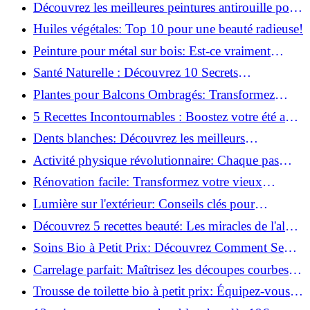
naturellement: Astuces et secrets révélés!
Découvrez les meilleures peintures antirouille pour
le fer: Top 12 analysé!
Huiles végétales: Top 10 pour une beauté radieuse!
Peinture pour métal sur bois: Est-ce vraiment
possible?
Santé Naturelle : Découvrez 10 Secrets
Incontournables pour un Bien-être Optimal!
Plantes pour Balcons Ombragés: Transformez
votre Terrasse en Oasis Verte!
5 Recettes Incontournables : Boostez votre été avec
des huiles essentielles!
Dents blanches: Découvrez les meilleurs
ingrédients naturels!
Activité physique révolutionnaire: Chaque pas
compte pour votre santé!
Rénovation facile: Transformez votre vieux
parquet irrégulier en un clin d'œil!
Lumière sur l'extérieur: Conseils clés pour
concevoir et installer votre éclairage!
Découvrez 5 recettes beauté: Les miracles de l'aloe
vera pour votre peau!
Soins Bio à Petit Prix: Découvrez Comment Se
Chouchouter Pour Moins de 35€!
Carrelage parfait: Maîtrisez les découpes courbes
facilement!
Trousse de toilette bio à petit prix: Équipez-vous
pour moins de 25€!