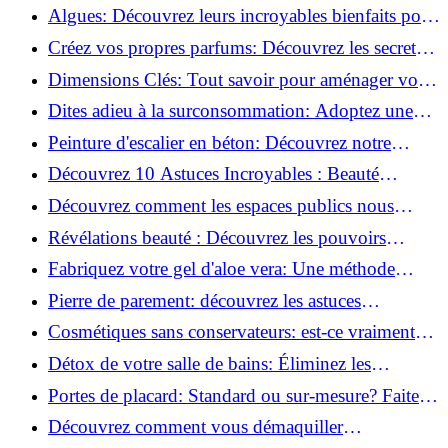
revitaliser les peaux fatiguées!
Algues: Découvrez leurs incroyables bienfaits pour
la santé et la beauté!
Créez vos propres parfums: Découvrez les secrets
de la fabrication artisanale!
Dimensions Clés: Tout savoir pour aménager votre
salle de bains!
Dites adieu à la surconsommation: Adoptez une
vie plus simple!
Peinture d'escalier en béton: Découvrez notre
tutoriel facile et rapide!
Découvrez 10 Astuces Incroyables : Beauté
Naturelle avec le Concombre !
Découvrez comment les espaces publics nous
incitent à être plus actifs : Révélations surprenantes!
Révélations beauté : Découvrez les pouvoirs
insoupçonnés du concombre!
Fabriquez votre gel d'aloe vera: Une méthode
simple et rapide à la maison!
Pierre de parement: découvrez les astuces
infaillibles pour un nettoyage parfait!
Cosmétiques sans conservateurs: est-ce vraiment
possible?
Détox de votre salle de bains: Éliminez les
ingrédients nocifs dès maintenant!
Portes de placard: Standard ou sur-mesure? Faites
le meilleur choix!
Découvrez comment vous démaquiller