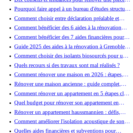
de la maison
Pourquoi faire appel à un bureau d'études structure
pour garantir la sécurité de vos rénovations ?
Comment choisir entre déclaration préalable et
permis de construire pour vos travaux ?
Comment bénéficier des 6 aides à la rénovation
énergétique à Grenoble ?
Comment bénéficier des 7 aides financières pour la
rénovation énergétique à Voiron ?
Guide 2025 des aides à la rénovation à Grenoble et
Voiron : MaPrimeRénov’, CEE, aides locales
Comment choisir des isolants biosourcés pour une
rénovation écologique ?
Quels recours si des travaux sont mal réalisés ?
Comment rénover une maison en 2026 : étapes,
coûts et conseils ?
Rénover une maison ancienne : guide complet,
étapes, budget et astuces
Comment rénover un appartement en 5 étapes clés
?
Quel budget pour rénover son appartement en
2026 ?
Rénover un appartement haussmannien : défis,
conseils pratiques et estimation des prix
Comment améliorer l'isolation acoustique de son
appartement ?
Quelles aides financières et subventions pour