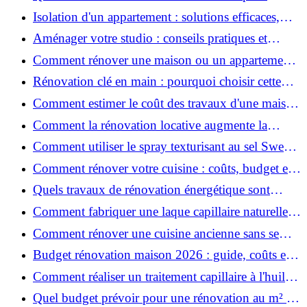
rénover votre appartement en 2026 ?
Isolation d'un appartement : solutions efficaces,
prix et conseils
Aménager votre studio : conseils pratiques et
erreurs à éviter
Comment rénover une maison ou un appartement
avec 50 000 € : budget, étapes et astuces ?
Rénovation clé en main : pourquoi choisir cette
solution et à quoi faire attention ?
Comment estimer le coût des travaux d'une maison
?
Comment la rénovation locative augmente la
rentabilité de votre parc immobilier ?
Comment utiliser le spray texturisant au sel Sweet
Salt pour des cheveux effet plage ?
Comment rénover votre cuisine : coûts, budget et
astuces bois ?
Quels travaux de rénovation énergétique sont
éligibles à MaPrimeRénov' ?
Comment fabriquer une laque capillaire naturelle
maison ?
Comment rénover une cuisine ancienne sans se
ruiner ?
Budget rénovation maison 2026 : guide, coûts et
astuces
Comment réaliser un traitement capillaire à l'huile
maison efficace ?
Quel budget prévoir pour une rénovation au m² en