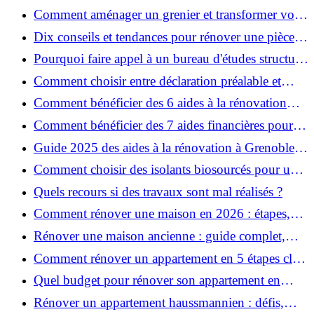
décoration et éviter les pièges ?
Comment aménager un grenier et transformer vos
combles en espace habitable ?
Dix conseils et tendances pour rénover une pièce
de la maison
Pourquoi faire appel à un bureau d'études structure
pour garantir la sécurité de vos rénovations ?
Comment choisir entre déclaration préalable et
permis de construire pour vos travaux ?
Comment bénéficier des 6 aides à la rénovation
énergétique à Grenoble ?
Comment bénéficier des 7 aides financières pour la
rénovation énergétique à Voiron ?
Guide 2025 des aides à la rénovation à Grenoble et
Voiron : MaPrimeRénov’, CEE, aides locales
Comment choisir des isolants biosourcés pour une
rénovation écologique ?
Quels recours si des travaux sont mal réalisés ?
Comment rénover une maison en 2026 : étapes,
coûts et conseils ?
Rénover une maison ancienne : guide complet,
étapes, budget et astuces
Comment rénover un appartement en 5 étapes clés
?
Quel budget pour rénover son appartement en
2026 ?
Rénover un appartement haussmannien : défis,