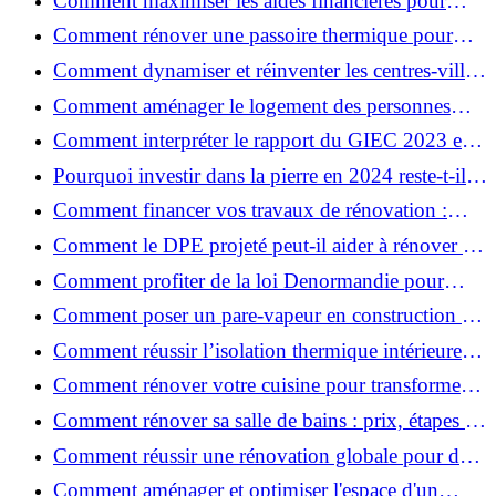
Comment maximiser les aides financières pour
votre rénovation ?
Comment rénover une passoire thermique pour
une maison durable ?
Comment dynamiser et réinventer les centres-villes
avec Action Cœur de Ville ?
Comment aménager le logement des personnes
âgées et obtenir des aides financières ?
Comment interpréter le rapport du GIEC 2023 et
en retenir l'essentiel ?
Pourquoi investir dans la pierre en 2024 reste-t-il
un choix sûr ?
Comment financer vos travaux de rénovation :
aides, prêts et solutions pratiques ?
Comment le DPE projeté peut-il aider à rénover et
valoriser votre bien ?
Comment profiter de la loi Denormandie pour
investir dans l'ancien et défiscaliser ?
Comment poser un pare-vapeur en construction et
rénovation : rôle et erreurs à éviter?
Comment réussir l’isolation thermique intérieure
pour une maison économe en énergie ?
Comment rénover votre cuisine pour transformer
votre espace de vie ?
Comment rénover sa salle de bains : prix, étapes et
astuces ?
Comment réussir une rénovation globale pour des
économies et un confort durables?
Comment aménager et optimiser l'espace d'un