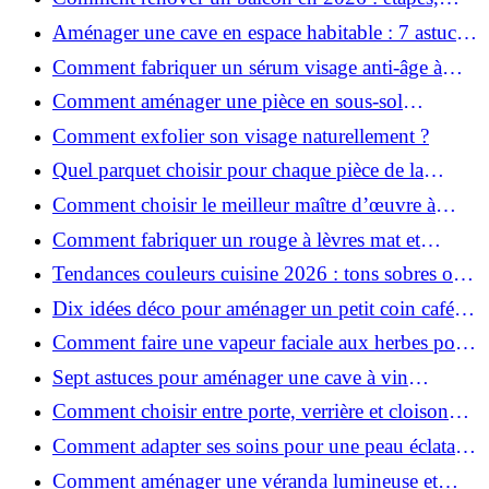
budget et matériaux ?
Aménager une cave en espace habitable : 7 astuces
essentielles
Comment fabriquer un sérum visage anti-âge à
l'huile de rose musquée ?
Comment aménager une pièce en sous-sol
efficacement ?
Comment exfolier son visage naturellement ?
Quel parquet choisir pour chaque pièce de la
maison ?
Comment choisir le meilleur maître d’œuvre à
Grenoble en 2026 ?
Comment fabriquer un rouge à lèvres mat et
hydratant fait maison ?
Tendances couleurs cuisine 2026 : tons sobres ou
colorés, que choisir ?
Dix idées déco pour aménager un petit coin café
chez soi
Comment faire une vapeur faciale aux herbes pour
une peau plus saine et rajeunie ?
Sept astuces pour aménager une cave à vin
naturelle chez soi
Comment choisir entre porte, verrière et cloison
coulissante pour séparer vos pièces ?
Comment adapter ses soins pour une peau éclatante
en hiver ?
Comment aménager une véranda lumineuse et