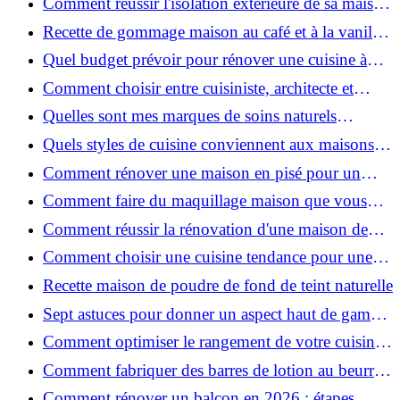
Comment réussir l'isolation extérieure de sa maison
pour une rénovation performante et durable ?
Recette de gommage maison au café et à la vanille
pour une peau douce
Quel budget prévoir pour rénover une cuisine à
Voiron en 2026 : coûts et aides locales ?
Comment choisir entre cuisiniste, architecte et
contractant général à Voiron ?
Quelles sont mes marques de soins naturels
préférées ?
Quels styles de cuisine conviennent aux maisons et
appartements du Voironnais ?
Comment rénover une maison en pisé pour un
habitat sain et performant ?
Comment faire du maquillage maison que vous
utiliserez vraiment ?
Comment réussir la rénovation d'une maison de
ville en 2026 ?
Comment choisir une cuisine tendance pour une
rénovation en 2026 ?
Recette maison de poudre de fond de teint naturelle
Sept astuces pour donner un aspect haut de gamme
à votre cuisine
Comment optimiser le rangement de votre cuisine
et gagner de la place ?
Comment fabriquer des barres de lotion au beurre
de karité ?
Comment rénover un balcon en 2026 : étapes,