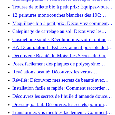
facilement!
Trousse de toilette bio à petit prix: Équipez-vous
pour moins de 25€!
12 peintures monocouches blanches dès 19€:
Découvrez les meilleures offres!
Maquillage bio à petit prix: Découvrez comment
s'équiper pour moins de 50€!
Calepinage de carrelage au sol: Découvrez les
astuces incontournables!
Cosmétique solide: Révolutionnez votre routine
beauté pour zéro déchet!
BA 13 au plafond : Est-ce vraiment possible de les
coller ?
Découverte Beauté du Mois: Les Secrets du Green
Glamour !
Posez facilement des plaques de polystyrène:
Transformez votre plafond sans effort !
Révélations beauté: Découvrez les vertus
insoupçonnées de l'huile de coco!
Révélés: Découvrez mes secrets de beauté avec
l'huile de ricin!
Installation facile et rapide: Comment raccorder un
luminaire au plafond!
Découvrez les secrets de l’huile d’amande douce :
Pourquoi vous devez l'adopter!
Dressing parfait: Découvrez les secrets pour un
rangement optimal!
Transformez vos meubles facilement : Comment