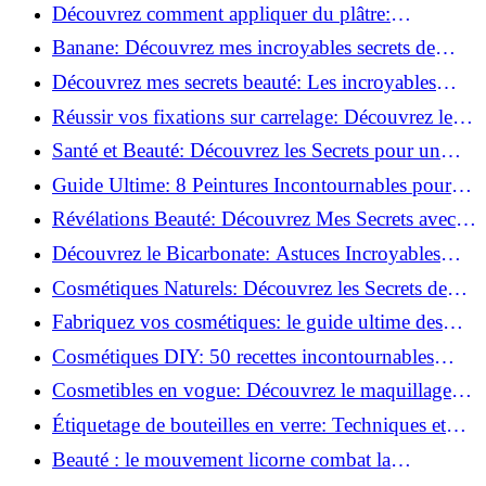
tutoriel facile !
Découvrez comment appliquer du plâtre:
Techniques pour un mur intérieur parfait!
Banane: Découvrez mes incroyables secrets de
beauté!
Découvrez mes secrets beauté: Les incroyables
vertus du curcuma!
Réussir vos fixations sur carrelage: Découvrez les
astuces infaillibles !
Santé et Beauté: Découvrez les Secrets pour un
Bien-être Optimal!
Guide Ultime: 8 Peintures Incontournables pour
Bois Extérieurs!
Révélations Beauté: Découvrez Mes Secrets avec le
Thé Vert Matcha!
Découvrez le Bicarbonate: Astuces Incroyables
pour Votre Quotidien!
Cosmétiques Naturels: Découvrez les Secrets de
Beauté Éco-responsables!
Fabriquez vos cosmétiques: le guide ultime des
produits de beauté maison!
Cosmétiques DIY: 50 recettes incontournables
pour sublimer votre beauté naturelle!
Cosmetibles en vogue: Découvrez le maquillage
100% comestible!
Étiquetage de bouteilles en verre: Techniques et
astuces incontournables!
Beauté : le mouvement licorne combat la
surconsommation !