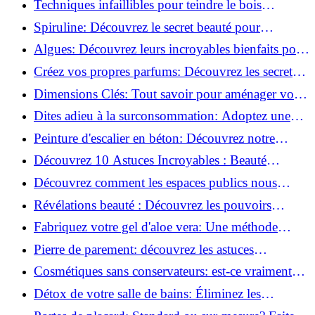
Techniques infaillibles pour teindre le bois
naturellement: Découvrez comment!
Spiruline: Découvrez le secret beauté pour
revitaliser les peaux fatiguées!
Algues: Découvrez leurs incroyables bienfaits pour
la santé et la beauté!
Créez vos propres parfums: Découvrez les secrets
de la fabrication artisanale!
Dimensions Clés: Tout savoir pour aménager votre
salle de bains!
Dites adieu à la surconsommation: Adoptez une
vie plus simple!
Peinture d'escalier en béton: Découvrez notre
tutoriel facile et rapide!
Découvrez 10 Astuces Incroyables : Beauté
Naturelle avec le Concombre !
Découvrez comment les espaces publics nous
incitent à être plus actifs : Révélations surprenantes!
Révélations beauté : Découvrez les pouvoirs
insoupçonnés du concombre!
Fabriquez votre gel d'aloe vera: Une méthode
simple et rapide à la maison!
Pierre de parement: découvrez les astuces
infaillibles pour un nettoyage parfait!
Cosmétiques sans conservateurs: est-ce vraiment
possible?
Détox de votre salle de bains: Éliminez les
ingrédients nocifs dès maintenant!