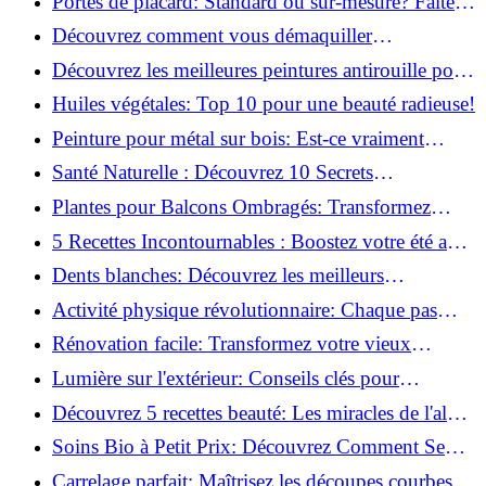
Portes de placard: Standard ou sur-mesure? Faites
le meilleur choix!
Découvrez comment vous démaquiller
naturellement: Astuces et secrets révélés!
Découvrez les meilleures peintures antirouille pour
le fer: Top 12 analysé!
Huiles végétales: Top 10 pour une beauté radieuse!
Peinture pour métal sur bois: Est-ce vraiment
possible?
Santé Naturelle : Découvrez 10 Secrets
Incontournables pour un Bien-être Optimal!
Plantes pour Balcons Ombragés: Transformez
votre Terrasse en Oasis Verte!
5 Recettes Incontournables : Boostez votre été avec
des huiles essentielles!
Dents blanches: Découvrez les meilleurs
ingrédients naturels!
Activité physique révolutionnaire: Chaque pas
compte pour votre santé!
Rénovation facile: Transformez votre vieux
parquet irrégulier en un clin d'œil!
Lumière sur l'extérieur: Conseils clés pour
concevoir et installer votre éclairage!
Découvrez 5 recettes beauté: Les miracles de l'aloe
vera pour votre peau!
Soins Bio à Petit Prix: Découvrez Comment Se
Chouchouter Pour Moins de 35€!
Carrelage parfait: Maîtrisez les découpes courbes