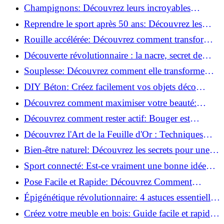
essentielles à respecter!
Champignons: Découvrez leurs incroyables
pouvoirs antioxydants!
Reprendre le sport après 50 ans: Découvrez les
meilleures méthodes!
Rouille accélérée: Découvrez comment transformer
la corrosion en déco tendance!
Découverte révolutionnaire : la nacre, secret de
régénération inouï !
Souplesse: Découvrez comment elle transforme
votre performance sportive!
DIY Béton: Créez facilement vos objets déco
tendance!
Découvrez comment maximiser votre beauté:
Astuces et secrets révélés!
Découvrez comment rester actif: Bouger est
toujours possible!
Découvrez l'Art de la Feuille d'Or : Techniques
Incontournables pour Réussir!
Bien-être naturel: Découvrez les secrets pour une
vie saine!
Sport connecté: Est-ce vraiment une bonne idée
pour vous?
Pose Facile et Rapide: Découvrez Comment
Monter des Carreaux de Béton Cellulaire!
Épigénétique révolutionnaire: 4 astuces essentielles
pour transformer votre bien-être!
Créez votre meuble en bois: Guide facile et rapide