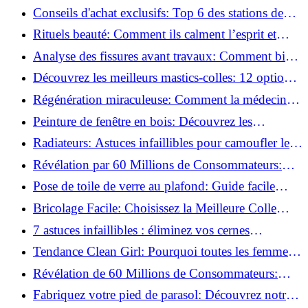
créent des moments pour soi ?
Conseils d'achat exclusifs: Top 6 des stations de
peinture basse pression incontournables!
Rituels beauté: Comment ils calment l’esprit et
chouchoutent votre âme!
Analyse des fissures avant travaux: Comment bien
préparer vos surfaces!
Découvrez les meilleurs mastics-colles: 12 options
dès 6,70 €!
Régénération miraculeuse: Comment la médecine
régénérative peut restaurer votre confiance!
Peinture de fenêtre en bois: Découvrez les
techniques infaillibles pour un résultat parfait!
Radiateurs: Astuces infaillibles pour camoufler les
tuyaux apparents!
Révélation par 60 Millions de Consommateurs:
Découvrez le sérum anti-rides numéro un!
Pose de toile de verre au plafond: Guide facile
pour débutants!
Bricolage Facile: Choisissez la Meilleure Colle
pour Chaque Matériau!
7 astuces infaillibles : éliminez vos cernes
rapidement !
Tendance Clean Girl: Pourquoi toutes les femmes
l'adoptent?
Révélation de 60 Millions de Consommateurs:
Découvrez le meilleur fond de teint pour votre
Fabriquez votre pied de parasol: Découvrez notre
peau!