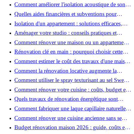
conseils pratiques et estimation des prix
Comment améliorer l'isolation acoustique de son
appartement ?
Quelles aides financières et subventions pour
rénover votre appartement en 2026 ?
Isolation d'un appartement : solutions efficaces,
prix et conseils
Aménager votre studio : conseils pratiques et
erreurs à éviter
Comment rénover une maison ou un appartement
avec 50 000 € : budget, étapes et astuces ?
Rénovation clé en main : pourquoi choisir cette
solution et à quoi faire attention ?
Comment estimer le coût des travaux d'une maison
?
Comment la rénovation locative augmente la
rentabilité de votre parc immobilier ?
Comment utiliser le spray texturisant au sel Sweet
Salt pour des cheveux effet plage ?
Comment rénover votre cuisine : coûts, budget et
astuces bois ?
Quels travaux de rénovation énergétique sont
éligibles à MaPrimeRénov' ?
Comment fabriquer une laque capillaire naturelle
maison ?
Comment rénover une cuisine ancienne sans se
ruiner ?
Budget rénovation maison 2026 : guide, coûts et
astuces