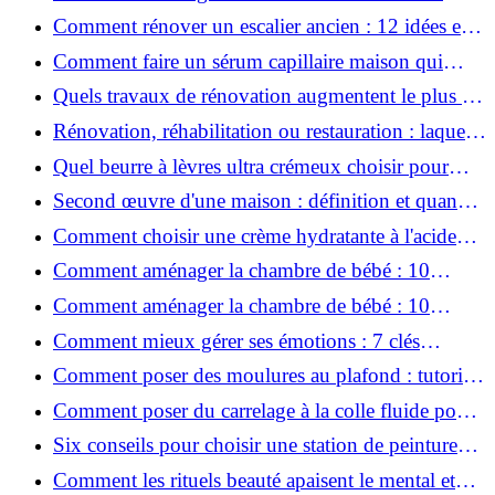
conviviale : 12 idées déco
Comment rénover un escalier ancien : 12 idées et
astuces faciles pas à pas
Comment faire un sérum capillaire maison qui
stimule réellement la pousse des cheveux ?
Quels travaux de rénovation augmentent le plus la
valeur d'une maison pour la revente ?
Rénovation, réhabilitation ou restauration : laquelle
convient le mieux à mon logement ?
Quel beurre à lèvres ultra crémeux choisir pour
lèvres sèches et gercées?
Second œuvre d'une maison : définition et quand
le réaliser
Comment choisir une crème hydratante à l'acide
hyaluronique et niacinamide ?
Comment aménager la chambre de bébé : 10
conseils sécurité, déco et rangement
Comment aménager la chambre de bébé : 10
conseils sécurité, déco et rangement
Comment mieux gérer ses émotions : 7 clés
pratiques
Comment poser des moulures au plafond : tutoriel
vidéo pas à pas ?
Comment poser du carrelage à la colle fluide pour
un rendu professionnel ?
Six conseils pour choisir une station de peinture
basse pression
Comment les rituels beauté apaisent le mental et