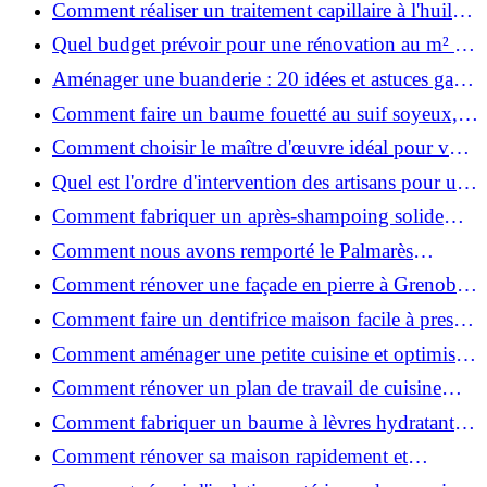
Comment réaliser un traitement capillaire à l'huile
maison efficace ?
Quel budget prévoir pour une rénovation au m² en
2026 ?
Aménager une buanderie : 20 idées et astuces gain
de place pour un espace fonctionnel et stylé
Comment faire un baume fouetté au suif soyeux,
fait maison ?
Comment choisir le maître d'œuvre idéal pour vos
travaux de rénovation ?
Quel est l'ordre d'intervention des artisans pour une
rénovation ?
Comment fabriquer un après-shampoing solide
naturel pour cheveux ?
Comment nous avons remporté le Palmarès
(Ré)HABITER 2025 : les coulisses du projet primé
Comment rénover une façade en pierre à Grenoble
?
: techniques, coûts et conseils
Comment faire un dentifrice maison facile à presser
?
Comment aménager une petite cuisine et optimiser
chaque centimètre carré ?
Comment rénover un plan de travail de cuisine
facilement : guide étape par étape
Comment fabriquer un baume à lèvres hydratant et
naturel au suif ?
Comment rénover sa maison rapidement et
efficacement ?