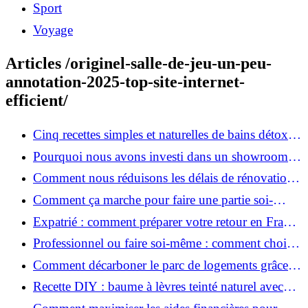
Sport
Voyage
Articles /originel-salle-de-jeu-un-peu-
annotation-2025-top-site-internet-
efficient/
Cinq recettes simples et naturelles de bains détox
maison
Pourquoi nous avons investi dans un showroom-
atelier et ce que cela apporte aux clients
Comment nous réduisons les délais de rénovation à
3 mois au lieu de 6?
Comment ça marche pour faire une partie soi-
même et nous confier le reste ?
Expatrié : comment préparer votre retour en France
et rénover votre bien à distance ?
Professionnel ou faire soi-même : comment choisir
pour votre rénovation ?
Comment décarboner le parc de logements grâce à
la rénovation énergétique ?
Recette DIY : baume à lèvres teinté naturel avec
SPF