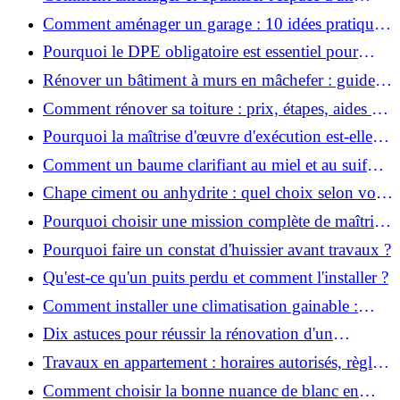
studio : 10 astuces pratiques ?
Comment aménager un garage : 10 idées pratiques
et efficaces ?
Pourquoi le DPE obligatoire est essentiel pour
vendre ou louer un bien ?
Rénover un bâtiment à murs en mâchefer : guide
pratique et solutions
Comment rénover sa toiture : prix, étapes, aides et
réglementation ?
Pourquoi la maîtrise d'œuvre d'exécution est-elle
indispensable pour vos chantiers ?
Comment un baume clarifiant au miel et au suif
peut-il purifier la peau ?
Chape ciment ou anhydrite : quel choix selon votre
projet ?
Pourquoi choisir une mission complète de maîtrise
d’œuvre pour réussir vos projets?
Pourquoi faire un constat d'huissier avant travaux ?
Qu'est-ce qu'un puits perdu et comment l'installer ?
Comment installer une climatisation gainable :
coût, étapes et conseils ?
Dix astuces pour réussir la rénovation d'un
appartement
Travaux en appartement : horaires autorisés, règles
et bonnes pratiques
Comment choisir la bonne nuance de blanc en