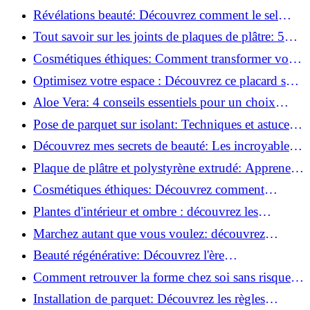
installer des roulettes en un clin d'œil !
Révélations beauté: Découvrez comment le sel
transforme votre routine!
Tout savoir sur les joints de plaques de plâtre: 5
questions clés pour comprendre les fissures!
Cosmétiques éthiques: Comment transformer votre
routine beauté!
Optimisez votre espace : Découvrez ce placard sous
rampant à portes coulissantes!
Aloe Vera: 4 conseils essentiels pour un choix
parfait!
Pose de parquet sur isolant: Techniques et astuces
pour un sol parfait!
Découvrez mes secrets de beauté: Les incroyables
vertus du raisin!
Plaque de plâtre et polystyrène extrudé: Apprenez
à les coller efficacement!
Cosmétiques éthiques: Découvrez comment
transformer votre routine beauté!
Plantes d'intérieur et ombre : découvrez les
meilleures pour votre maison !
Marchez autant que vous voulez: découvrez
pourquoi c'est bénéfique!
Beauté régénérative: Découvrez l'ère
révolutionnaire de la cosmétique verte!
Comment retrouver la forme chez soi sans risque
de blessure: Techniques et conseils sûrs!
Installation de parquet: Découvrez les règles