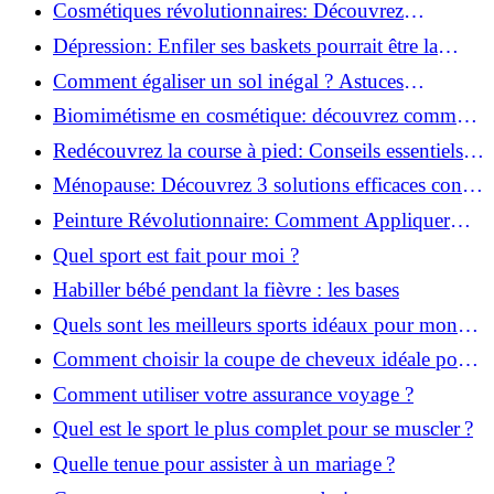
pour débutants!
Cosmétiques révolutionnaires: Découvrez
comment les fermes verticales transforment la
Dépression: Enfiler ses baskets pourrait être la
beauté!
solution!
Comment égaliser un sol inégal ? Astuces
infaillibles pour réussir !
Biomimétisme en cosmétique: découvrez comment
la nature inspire l'avenir des soins beauté!
Redécouvrez la course à pied: Conseils essentiels
pour reprendre!
Ménopause: Découvrez 3 solutions efficaces contre
les bouffées de chaleur!
Peinture Révolutionnaire: Comment Appliquer
Deux Couleurs Sur Une Porte!
Quel sport est fait pour moi ?
Habiller bébé pendant la fièvre : les bases
Quels sont les meilleurs sports idéaux pour mon
enfant ?
Comment choisir la coupe de cheveux idéale pour
votre visage ?
Comment utiliser votre assurance voyage ?
Quel est le sport le plus complet pour se muscler ?
Quelle tenue pour assister à un mariage ?