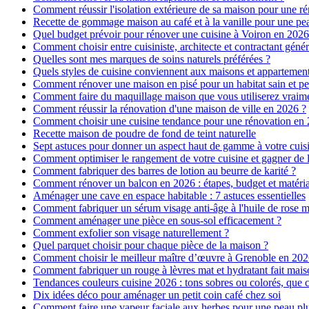
Comment réussir l'isolation extérieure de sa maison pour une r
Recette de gommage maison au café et à la vanille pour une p
Quel budget prévoir pour rénover une cuisine à Voiron en 2026 :
Comment choisir entre cuisiniste, architecte et contractant génér
Quelles sont mes marques de soins naturels préférées ?
Quels styles de cuisine conviennent aux maisons et appartemen
Comment rénover une maison en pisé pour un habitat sain et pe
Comment faire du maquillage maison que vous utiliserez vraim
Comment réussir la rénovation d'une maison de ville en 2026 ?
Comment choisir une cuisine tendance pour une rénovation en 
Recette maison de poudre de fond de teint naturelle
Sept astuces pour donner un aspect haut de gamme à votre cuis
Comment optimiser le rangement de votre cuisine et gagner de l
Comment fabriquer des barres de lotion au beurre de karité ?
Comment rénover un balcon en 2026 : étapes, budget et matéri
Aménager une cave en espace habitable : 7 astuces essentielles
Comment fabriquer un sérum visage anti-âge à l'huile de rose 
Comment aménager une pièce en sous-sol efficacement ?
Comment exfolier son visage naturellement ?
Quel parquet choisir pour chaque pièce de la maison ?
Comment choisir le meilleur maître d’œuvre à Grenoble en 202
Comment fabriquer un rouge à lèvres mat et hydratant fait mais
Tendances couleurs cuisine 2026 : tons sobres ou colorés, que c
Dix idées déco pour aménager un petit coin café chez soi
Comment faire une vapeur faciale aux herbes pour une peau plus