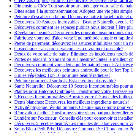
Créez vos propres parfums: Découvrez les secrets de la fabricati
Dimensions Clés: Tout savoir pour aménager votre salle de bai
Dites adieu à la surconsommation: Adoptez une vie plus simple
Peinture d'escalier en béton: Découvrez notre tutoriel facile et r
Découvrez 10 Astuces Incroyables : Beauté Naturelle avec le 
Découvrez comment les espaces publics nous incitent à être plus
Révélations beauté : Découvrez les pouvoirs insoupçonnés du
Fabriquez votre gel d'aloe vera: Une méthode simple et rapide 
Pierre de parement: découvrez les astuces infaillibles pour un ne
Cosmétiques sans conservateurs: est-ce vraiment possible?
Détox de votre salle de bains: Éliminez les ingrédients nocifs d
Portes de placard: Standard ou sur-mesure? Faites le meilleur c
Découvrez comment vous démaquiller naturellement: Astuces et 
Découvrez les meilleures peintures antirouille pour le fer: Top 
Huiles végétales: Top 10 pour une beauté radieuse!
Peinture pour métal sur bois: Est-ce vraiment possible?
Santé Naturelle : Découvrez 10 Secrets Incontournables pour u
Plantes pour Balcons Ombragés: Transformez votre Terrasse en
5 Recettes Incontournables : Boostez votre été avec des huiles e
Dents blanches: Découvrez les meilleurs ingrédients naturels!
Activité physique révolutionnaire: Chaque pas compte pour vot
Rénovation facile: Transformez votre vieux parquet irrégulier en
Lumière sur l'extérieur: Conseils clés pour concevoir et installer
Découvrez 5 recettes beauté: Les miracles de l'aloe vera pour v
Soins Bio à Petit Prix: Découvrez Comment Se Chouchouter P