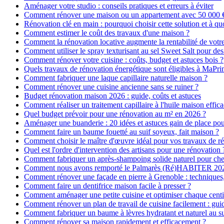
Aménager votre studio : conseils pratiques et erreurs à éviter
Comment rénover une maison ou un appartement avec 50 000 € :
Rénovation clé en main : pourquoi choisir cette solution et à quo
Comment estimer le coût des travaux d'une maison ?
Comment la rénovation locative augmente la rentabilité de votr
Comment utiliser le spray texturisant au sel Sweet Salt pour des
Comment rénover votre cuisine : coûts, budget et astuces bois ?
Quels travaux de rénovation énergétique sont éligibles à MaPr
Comment fabriquer une laque capillaire naturelle maison ?
Comment rénover une cuisine ancienne sans se ruiner ?
Budget rénovation maison 2026 : guide, coûts et astuces
Comment réaliser un traitement capillaire à l'huile maison effica
Quel budget prévoir pour une rénovation au m² en 2026 ?
Aménager une buanderie : 20 idées et astuces gain de place pour
Comment faire un baume fouetté au suif soyeux, fait maison ?
Comment choisir le maître d'œuvre idéal pour vos travaux de r
Quel est l'ordre d'intervention des artisans pour une rénovation 
Comment fabriquer un après-shampoing solide naturel pour ch
Comment nous avons remporté le Palmarès (Ré)HABITER 2025 :
Comment rénover une façade en pierre à Grenoble : techniques, 
Comment faire un dentifrice maison facile à presser ?
Comment aménager une petite cuisine et optimiser chaque centi
Comment rénover un plan de travail de cuisine facilement : gui
Comment fabriquer un baume à lèvres hydratant et naturel au su
Comment rénover sa maison rapidement et efficacement ?