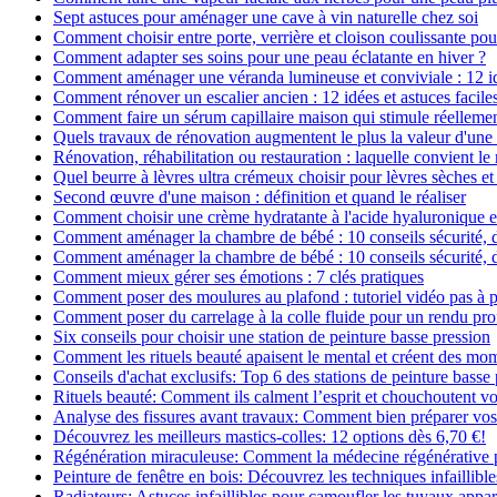
Sept astuces pour aménager une cave à vin naturelle chez soi
Comment choisir entre porte, verrière et cloison coulissante pou
Comment adapter ses soins pour une peau éclatante en hiver ?
Comment aménager une véranda lumineuse et conviviale : 12 i
Comment rénover un escalier ancien : 12 idées et astuces facile
Comment faire un sérum capillaire maison qui stimule réelleme
Quels travaux de rénovation augmentent le plus la valeur d'une
Rénovation, réhabilitation ou restauration : laquelle convient 
Quel beurre à lèvres ultra crémeux choisir pour lèvres sèches et
Second œuvre d'une maison : définition et quand le réaliser
Comment choisir une crème hydratante à l'acide hyaluronique e
Comment aménager la chambre de bébé : 10 conseils sécurité, 
Comment aménager la chambre de bébé : 10 conseils sécurité, 
Comment mieux gérer ses émotions : 7 clés pratiques
Comment poser des moulures au plafond : tutoriel vidéo pas à p
Comment poser du carrelage à la colle fluide pour un rendu pro
Six conseils pour choisir une station de peinture basse pression
Comment les rituels beauté apaisent le mental et créent des mom
Conseils d'achat exclusifs: Top 6 des stations de peinture basse
Rituels beauté: Comment ils calment l’esprit et chouchoutent v
Analyse des fissures avant travaux: Comment bien préparer vos
Découvrez les meilleurs mastics-colles: 12 options dès 6,70 €!
Régénération miraculeuse: Comment la médecine régénérative pe
Peinture de fenêtre en bois: Découvrez les techniques infaillibles
Radiateurs: Astuces infaillibles pour camoufler les tuyaux appar