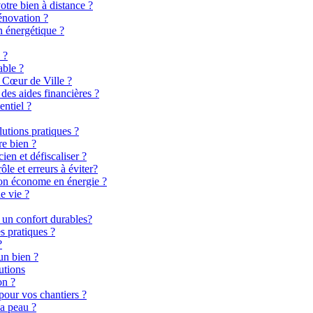
otre bien à distance ?
énovation ?
n énergétique ?
 ?
able ?
 Cœur de Ville ?
es aides financières ?
entiel ?
lutions pratiques ?
re bien ?
en et défiscaliser ?
le et erreurs à éviter?
son économe en énergie ?
e vie ?
 un confort durables?
s pratiques ?
?
un bien ?
utions
on ?
pour vos chantiers ?
la peau ?