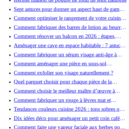
Sept astuces pour donner un aspect haut de gamme
à votre cuisine
Comment optimiser le rangement de votre cuisine
et gagner de la place ?
Comment fabriquer des barres de lotion au beurre
de karité ?
Comment rénover un balcon en 2026 : étapes,
budget et matériaux ?
Aménager une cave en espace habitable : 7 astuces
essentielles
Comment fabriquer un sérum visage anti-âge à
l'huile de rose musquée ?
Comment aménager une pièce en sous-sol
efficacement ?
Comment exfolier son visage naturellement ?
Quel parquet choisir pour chaque pièce de la
maison ?
Comment choisir le meilleur maître d’œuvre à
Grenoble en 2026 ?
Comment fabriquer un rouge à lèvres mat et
hydratant fait maison ?
Tendances couleurs cuisine 2026 : tons sobres ou
colorés, que choisir ?
Dix idées déco pour aménager un petit coin café
chez soi
Comment faire une vapeur faciale aux herbes pour