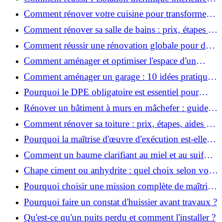
pour une maison économe en énergie ?
Comment rénover votre cuisine pour transformer
votre espace de vie ?
Comment rénover sa salle de bains : prix, étapes et
astuces ?
Comment réussir une rénovation globale pour des
économies et un confort durables?
Comment aménager et optimiser l'espace d'un
studio : 10 astuces pratiques ?
Comment aménager un garage : 10 idées pratiques
et efficaces ?
Pourquoi le DPE obligatoire est essentiel pour
vendre ou louer un bien ?
Rénover un bâtiment à murs en mâchefer : guide
pratique et solutions
Comment rénover sa toiture : prix, étapes, aides et
réglementation ?
Pourquoi la maîtrise d'œuvre d'exécution est-elle
indispensable pour vos chantiers ?
Comment un baume clarifiant au miel et au suif
peut-il purifier la peau ?
Chape ciment ou anhydrite : quel choix selon votre
projet ?
Pourquoi choisir une mission complète de maîtrise
d’œuvre pour réussir vos projets?
Pourquoi faire un constat d'huissier avant travaux ?
Qu'est-ce qu'un puits perdu et comment l'installer ?