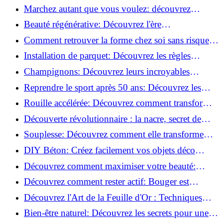
meilleures pour votre maison !
Marchez autant que vous voulez: découvrez
pourquoi c'est bénéfique!
Beauté régénérative: Découvrez l'ère
révolutionnaire de la cosmétique verte!
Comment retrouver la forme chez soi sans risque
de blessure: Techniques et conseils sûrs!
Installation de parquet: Découvrez les règles
essentielles à respecter!
Champignons: Découvrez leurs incroyables
pouvoirs antioxydants!
Reprendre le sport après 50 ans: Découvrez les
meilleures méthodes!
Rouille accélérée: Découvrez comment transformer
la corrosion en déco tendance!
Découverte révolutionnaire : la nacre, secret de
régénération inouï !
Souplesse: Découvrez comment elle transforme
votre performance sportive!
DIY Béton: Créez facilement vos objets déco
tendance!
Découvrez comment maximiser votre beauté:
Astuces et secrets révélés!
Découvrez comment rester actif: Bouger est
toujours possible!
Découvrez l'Art de la Feuille d'Or : Techniques
Incontournables pour Réussir!
Bien-être naturel: Découvrez les secrets pour une