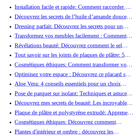
l'huile de ricin!
Installation facile et rapide: Comment raccorder un
luminaire au plafond!
Découvrez les secrets de l’huile d’amande douce :
Pourquoi vous devez l'adopter!
Dressing parfait: Découvrez les secrets pour un
rangement optimal!
Transformez vos meubles facilement : Comment
installer des roulettes en un clin d'œil !
Révélations beauté: Découvrez comment le sel
transforme votre routine!
Tout savoir sur les joints de plaques de plâtre: 5
questions clés pour comprendre les fissures!
Cosmétiques éthiques: Comment transformer votre
routine beauté!
Optimisez votre espace : Découvrez ce placard sous
rampant à portes coulissantes!
Aloe Vera: 4 conseils essentiels pour un choix
parfait!
Pose de parquet sur isolant: Techniques et astuces
pour un sol parfait!
Découvrez mes secrets de beauté: Les incroyables
vertus du raisin!
Plaque de plâtre et polystyrène extrudé: Apprenez
à les coller efficacement!
Cosmétiques éthiques: Découvrez comment
transformer votre routine beauté!
Plantes d'intérieur et ombre : découvrez les