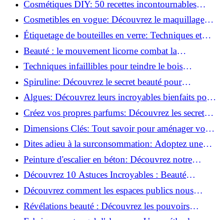
Cosmétiques DIY: 50 recettes incontournables
pour sublimer votre beauté naturelle!
Cosmetibles en vogue: Découvrez le maquillage
100% comestible!
Étiquetage de bouteilles en verre: Techniques et
astuces incontournables!
Beauté : le mouvement licorne combat la
surconsommation !
Techniques infaillibles pour teindre le bois
naturellement: Découvrez comment!
Spiruline: Découvrez le secret beauté pour
revitaliser les peaux fatiguées!
Algues: Découvrez leurs incroyables bienfaits pour
la santé et la beauté!
Créez vos propres parfums: Découvrez les secrets
de la fabrication artisanale!
Dimensions Clés: Tout savoir pour aménager votre
salle de bains!
Dites adieu à la surconsommation: Adoptez une
vie plus simple!
Peinture d'escalier en béton: Découvrez notre
tutoriel facile et rapide!
Découvrez 10 Astuces Incroyables : Beauté
Naturelle avec le Concombre !
Découvrez comment les espaces publics nous
incitent à être plus actifs : Révélations surprenantes!
Révélations beauté : Découvrez les pouvoirs
insoupçonnés du concombre!