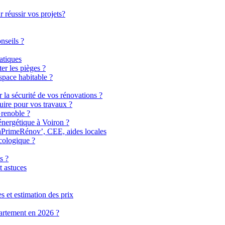
 réussir vos projets?
nseils ?
atiques
er les pièges ?
pace habitable ?
r la sécurité de vos rénovations ?
uire pour vos travaux ?
Grenoble ?
énergétique à Voiron ?
MaPrimeRénov’, CEE, aides locales
cologique ?
s ?
t astuces
 et estimation des prix
partement en 2026 ?