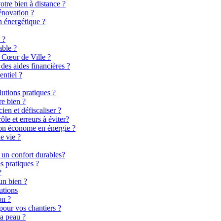
otre bien à distance ?
énovation ?
n énergétique ?
 ?
able ?
 Cœur de Ville ?
es aides financières ?
entiel ?
lutions pratiques ?
re bien ?
en et défiscaliser ?
le et erreurs à éviter?
son économe en énergie ?
e vie ?
 un confort durables?
s pratiques ?
?
un bien ?
utions
on ?
pour vos chantiers ?
la peau ?