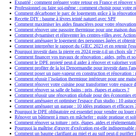
Expatrié : comment préparer votre retour en France et rénover v
Professionnel ou faire soi-même : comment choisir pour votre r
Comment décarboner le parc de logements grâce à la rénovatio
Recette DIY : baume à lèvres teinté naturel avec SPF
Comment maximiser les aides financières pour votre rénovation
Comment rénover une passoire thermique pour une maison dur
Comment dynamiser et réinventer les centres-villes avec Action
Comment aménager le logement des personnes âgées et obtenir d
Comment interpréter le rapport du GIEC 2023 et en retenir l'ess
Pourquoi investir dans la pierre en 2024 reste-t-il un choix sûr ?
Comment financer vos travaux de rénovation : aides, prêts et so
Comment le DPE projeté peut-il aider à rénover et valoriser vot
Comment profiter de la loi Denormandie pour investir dans l'anci
Comment poser un pare-vapeur en construction et rénovation : rô
Comment réussir l’isolation thermique intérieure pour une mai
Comment rénover votre cuisine pour transformer votre espace d
Comment rénover sa salle de bains : prix, étapes et astuces ?
Comment réussir une rénovation globale pour des économies et
Comment aménager et optimiser l'espace d'un studio : 10 astuce
Comment aménager un garage : 10 idées pratiques et efficaces 
Pourquoi le DPE obligatoire est essentiel pour vendre ou louer 
Rénover un bâtiment à murs en mâchefer : guide pratique et sol
Comment rénover sa toiture : prix, étapes, aides et réglementati
Pourquoi la maîtrise d'œuvre d'exécution est-elle indispensable 
Comment un baume clarifiant au miel et au suif peut-il purifier 