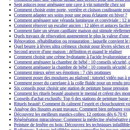
Sept astuces pour aménager une cave à vin naturelle chez soi
Comment choisir entre porte, verrière et cloison coulissante pou
Comment adapter ses soins pour une peau éclatante en hiver ?
Comment aménager une véranda lumineuse et conviviale : 12 i
Comment rénover un escalier ancien : 12 idées et astuces facile
Comment faire un sérum capillaire maison qui stimule réelleme
Quels travaux de rénovation augmentent le plus la valeur d'une
Rénovation, réhabilitation ou restauration : laquelle convient 
Quel beurre à lèvres ultra crémeux choisir pour lèvres sèches et
Second œuvre d'une maison : définition et quand le réaliser
Comment choisir une crème hydratante à l'acide hyaluronique e
Comment aménager la chambre de bébé : 10 conseils sécurité, 
Comment aménager la chambre de bébé : 10 conseils sécurité, 
Comment mieux gérer ses émotions : 7 clés pratiques
Comment poser des moulures au plafond : tutoriel vidéo pas à p
Comment poser du carrelage à la colle fluide pour un rendu pro
Six conseils pour choisir une station de peinture basse pression
Comment les rituels beauté apaisent le mental et créent des mom
Conseils d'achat exclusifs: Top 6 des stations de peinture basse
Rituels beauté: Comment ils calment l’esprit et chouchoutent v
Analyse des fissures avant travaux: Comment bien préparer vos
Découvrez les meilleurs mastics-colles: 12 options dès 6,70 €!
Régénération miraculeuse: Comment la médecine régénérative pe
Peinture de fenêtre en bois: Découvrez les techniques infaillibles
Radiateurs: Astuces infaillibles pour camoufler les tuyaux appar