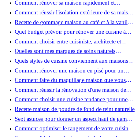
Comment rénover sa maison rapidement et
efficacement ?
Comment réussir l'isolation extérieure de sa maison
pour une rénovation performante et durable ?
Recette de gommage maison au café et à la vanille
pour une peau douce
Quel budget prévoir pour rénover une cuisine à
Voiron en 2026 : coûts et aides locales ?
Comment choisir entre cuisiniste, architecte et
contractant général à Voiron ?
Quelles sont mes marques de soins naturels
préférées ?
Quels styles de cuisine conviennent aux maisons et
appartements du Voironnais ?
Comment rénover une maison en pisé pour un
habitat sain et performant ?
Comment faire du maquillage maison que vous
utiliserez vraiment ?
Comment réussir la rénovation d'une maison de
ville en 2026 ?
Comment choisir une cuisine tendance pour une
rénovation en 2026 ?
Recette maison de poudre de fond de teint naturelle
Sept astuces pour donner un aspect haut de gamme
à votre cuisine
Comment optimiser le rangement de votre cuisine
et gagner de la place ?