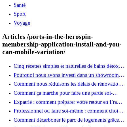
Santé
Sport
Voyage
Articles /ports-in-the-herospin-
membership-application-install-and-you-
can-mobile-variation/
Cinq recettes simples et naturelles de bains détox
maison
Pourquoi nous avons investi dans un showroom-
atelier et ce que cela apporte aux clients
Comment nous réduisons les délais de rénovation à
3 mois au lieu de 6?
Comment ça marche pour faire une partie soi-
même et nous confier le reste ?
Expatrié : comment préparer votre retour en France
et rénover votre bien à distance ?
Professionnel ou faire soi-même : comment choisir
pour votre rénovation ?
Comment décarboner le parc de logements grâce à
la rénovation énergétique ?