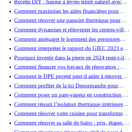
Recette DIY : baume à lèvres teinté naturel avec
SPF
Comment maximiser les aides financières pour
votre rénovation ?
Comment rénover une passoire thermique pour
une maison durable ?
Comment dynamiser et réinventer les centres-villes
avec Action Cœur de Ville ?
Comment aménager le logement des personnes
âgées et obtenir des aides financières ?
Comment interpréter le rapport du GIEC 2023 et
en retenir l'essentiel ?
Pourquoi investir dans la pierre en 2024 reste-t-il
un choix sûr ?
Comment financer vos travaux de rénovation :
aides, prêts et solutions pratiques ?
Comment le DPE projeté peut-il aider à rénover et
valoriser votre bien ?
Comment profiter de la loi Denormandie pour
investir dans l'ancien et défiscaliser ?
Comment poser un pare-vapeur en construction et
rénovation : rôle et erreurs à éviter?
Comment réussir l’isolation thermique intérieure
pour une maison économe en énergie ?
Comment rénover votre cuisine pour transformer
votre espace de vie ?
Comment rénover sa salle de bains : prix, étapes et
astuces ?