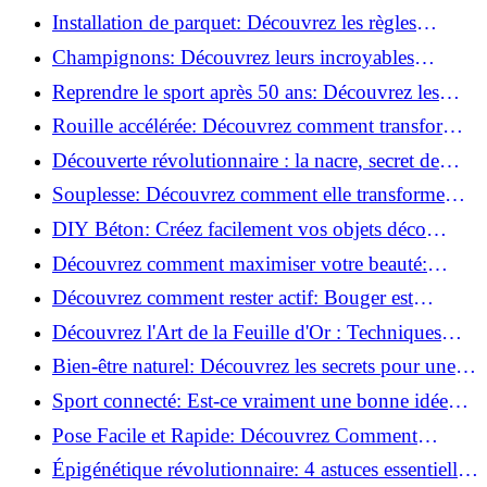
de blessure: Techniques et conseils sûrs!
Installation de parquet: Découvrez les règles
essentielles à respecter!
Champignons: Découvrez leurs incroyables
pouvoirs antioxydants!
Reprendre le sport après 50 ans: Découvrez les
meilleures méthodes!
Rouille accélérée: Découvrez comment transformer
la corrosion en déco tendance!
Découverte révolutionnaire : la nacre, secret de
régénération inouï !
Souplesse: Découvrez comment elle transforme
votre performance sportive!
DIY Béton: Créez facilement vos objets déco
tendance!
Découvrez comment maximiser votre beauté:
Astuces et secrets révélés!
Découvrez comment rester actif: Bouger est
toujours possible!
Découvrez l'Art de la Feuille d'Or : Techniques
Incontournables pour Réussir!
Bien-être naturel: Découvrez les secrets pour une
vie saine!
Sport connecté: Est-ce vraiment une bonne idée
pour vous?
Pose Facile et Rapide: Découvrez Comment
Monter des Carreaux de Béton Cellulaire!
Épigénétique révolutionnaire: 4 astuces essentielles