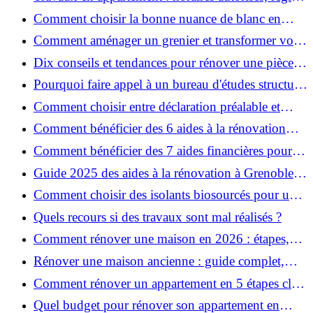
et bonnes pratiques
Comment choisir la bonne nuance de blanc en
décoration et éviter les pièges ?
Comment aménager un grenier et transformer vos
combles en espace habitable ?
Dix conseils et tendances pour rénover une pièce
de la maison
Pourquoi faire appel à un bureau d'études structure
pour garantir la sécurité de vos rénovations ?
Comment choisir entre déclaration préalable et
permis de construire pour vos travaux ?
Comment bénéficier des 6 aides à la rénovation
énergétique à Grenoble ?
Comment bénéficier des 7 aides financières pour la
rénovation énergétique à Voiron ?
Guide 2025 des aides à la rénovation à Grenoble et
Voiron : MaPrimeRénov’, CEE, aides locales
Comment choisir des isolants biosourcés pour une
rénovation écologique ?
Quels recours si des travaux sont mal réalisés ?
Comment rénover une maison en 2026 : étapes,
coûts et conseils ?
Rénover une maison ancienne : guide complet,
étapes, budget et astuces
Comment rénover un appartement en 5 étapes clés
?
Quel budget pour rénover son appartement en