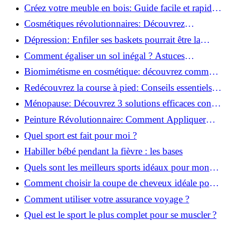
pour transformer votre bien-être!
Créez votre meuble en bois: Guide facile et rapide
pour débutants!
Cosmétiques révolutionnaires: Découvrez
comment les fermes verticales transforment la
Dépression: Enfiler ses baskets pourrait être la
beauté!
solution!
Comment égaliser un sol inégal ? Astuces
infaillibles pour réussir !
Biomimétisme en cosmétique: découvrez comment
la nature inspire l'avenir des soins beauté!
Redécouvrez la course à pied: Conseils essentiels
pour reprendre!
Ménopause: Découvrez 3 solutions efficaces contre
les bouffées de chaleur!
Peinture Révolutionnaire: Comment Appliquer
Deux Couleurs Sur Une Porte!
Quel sport est fait pour moi ?
Habiller bébé pendant la fièvre : les bases
Quels sont les meilleurs sports idéaux pour mon
enfant ?
Comment choisir la coupe de cheveux idéale pour
votre visage ?
Comment utiliser votre assurance voyage ?
Quel est le sport le plus complet pour se muscler ?