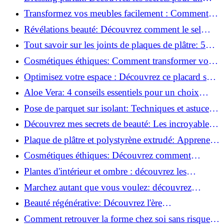
rangement optimal!
Transformez vos meubles facilement : Comment
installer des roulettes en un clin d'œil !
Révélations beauté: Découvrez comment le sel
transforme votre routine!
Tout savoir sur les joints de plaques de plâtre: 5
questions clés pour comprendre les fissures!
Cosmétiques éthiques: Comment transformer votre
routine beauté!
Optimisez votre espace : Découvrez ce placard sous
rampant à portes coulissantes!
Aloe Vera: 4 conseils essentiels pour un choix
parfait!
Pose de parquet sur isolant: Techniques et astuces
pour un sol parfait!
Découvrez mes secrets de beauté: Les incroyables
vertus du raisin!
Plaque de plâtre et polystyrène extrudé: Apprenez
à les coller efficacement!
Cosmétiques éthiques: Découvrez comment
transformer votre routine beauté!
Plantes d'intérieur et ombre : découvrez les
meilleures pour votre maison !
Marchez autant que vous voulez: découvrez
pourquoi c'est bénéfique!
Beauté régénérative: Découvrez l'ère
révolutionnaire de la cosmétique verte!
Comment retrouver la forme chez soi sans risque