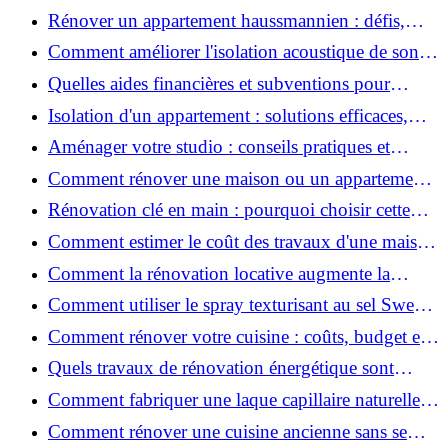
2026 ?
Rénover un appartement haussmannien : défis,
conseils pratiques et estimation des prix
Comment améliorer l'isolation acoustique de son
appartement ?
Quelles aides financières et subventions pour
rénover votre appartement en 2026 ?
Isolation d'un appartement : solutions efficaces,
prix et conseils
Aménager votre studio : conseils pratiques et
erreurs à éviter
Comment rénover une maison ou un appartement
avec 50 000 € : budget, étapes et astuces ?
Rénovation clé en main : pourquoi choisir cette
solution et à quoi faire attention ?
Comment estimer le coût des travaux d'une maison
?
Comment la rénovation locative augmente la
rentabilité de votre parc immobilier ?
Comment utiliser le spray texturisant au sel Sweet
Salt pour des cheveux effet plage ?
Comment rénover votre cuisine : coûts, budget et
astuces bois ?
Quels travaux de rénovation énergétique sont
éligibles à MaPrimeRénov' ?
Comment fabriquer une laque capillaire naturelle
maison ?
Comment rénover une cuisine ancienne sans se