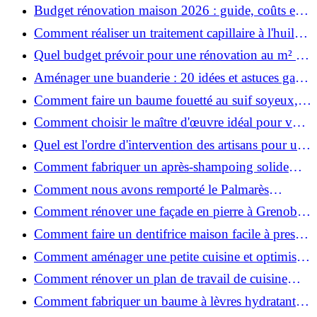
ruiner ?
Budget rénovation maison 2026 : guide, coûts et
astuces
Comment réaliser un traitement capillaire à l'huile
maison efficace ?
Quel budget prévoir pour une rénovation au m² en
2026 ?
Aménager une buanderie : 20 idées et astuces gain
de place pour un espace fonctionnel et stylé
Comment faire un baume fouetté au suif soyeux,
fait maison ?
Comment choisir le maître d'œuvre idéal pour vos
travaux de rénovation ?
Quel est l'ordre d'intervention des artisans pour une
rénovation ?
Comment fabriquer un après-shampoing solide
naturel pour cheveux ?
Comment nous avons remporté le Palmarès
(Ré)HABITER 2025 : les coulisses du projet primé
Comment rénover une façade en pierre à Grenoble
?
: techniques, coûts et conseils
Comment faire un dentifrice maison facile à presser
?
Comment aménager une petite cuisine et optimiser
chaque centimètre carré ?
Comment rénover un plan de travail de cuisine
facilement : guide étape par étape
Comment fabriquer un baume à lèvres hydratant et
naturel au suif ?