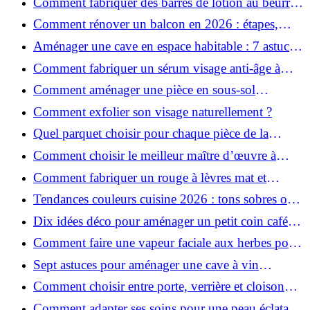
Comment fabriquer des barres de lotion au beurre
de karité ?
Comment rénover un balcon en 2026 : étapes,
budget et matériaux ?
Aménager une cave en espace habitable : 7 astuces
essentielles
Comment fabriquer un sérum visage anti-âge à
l'huile de rose musquée ?
Comment aménager une pièce en sous-sol
efficacement ?
Comment exfolier son visage naturellement ?
Quel parquet choisir pour chaque pièce de la
maison ?
Comment choisir le meilleur maître d’œuvre à
Grenoble en 2026 ?
Comment fabriquer un rouge à lèvres mat et
hydratant fait maison ?
Tendances couleurs cuisine 2026 : tons sobres ou
colorés, que choisir ?
Dix idées déco pour aménager un petit coin café
chez soi
Comment faire une vapeur faciale aux herbes pour
une peau plus saine et rajeunie ?
Sept astuces pour aménager une cave à vin
naturelle chez soi
Comment choisir entre porte, verrière et cloison
coulissante pour séparer vos pièces ?
Comment adapter ses soins pour une peau éclatante