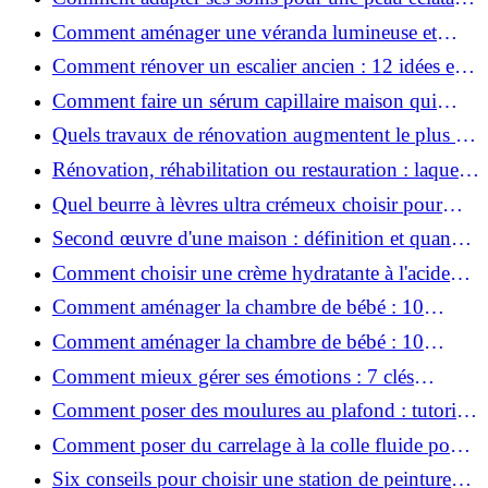
en hiver ?
Comment aménager une véranda lumineuse et
conviviale : 12 idées déco
Comment rénover un escalier ancien : 12 idées et
astuces faciles pas à pas
Comment faire un sérum capillaire maison qui
stimule réellement la pousse des cheveux ?
Quels travaux de rénovation augmentent le plus la
valeur d'une maison pour la revente ?
Rénovation, réhabilitation ou restauration : laquelle
convient le mieux à mon logement ?
Quel beurre à lèvres ultra crémeux choisir pour
lèvres sèches et gercées?
Second œuvre d'une maison : définition et quand
le réaliser
Comment choisir une crème hydratante à l'acide
hyaluronique et niacinamide ?
Comment aménager la chambre de bébé : 10
conseils sécurité, déco et rangement
Comment aménager la chambre de bébé : 10
conseils sécurité, déco et rangement
Comment mieux gérer ses émotions : 7 clés
pratiques
Comment poser des moulures au plafond : tutoriel
vidéo pas à pas ?
Comment poser du carrelage à la colle fluide pour
un rendu professionnel ?
Six conseils pour choisir une station de peinture