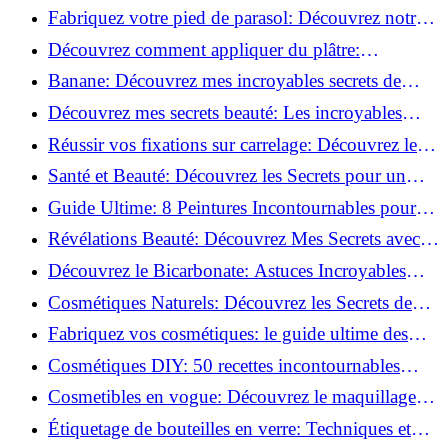
Découvrez le meilleur fond de teint pour votre
Fabriquez votre pied de parasol: Découvrez notre
peau!
tutoriel facile !
Découvrez comment appliquer du plâtre:
Techniques pour un mur intérieur parfait!
Banane: Découvrez mes incroyables secrets de
beauté!
Découvrez mes secrets beauté: Les incroyables
vertus du curcuma!
Réussir vos fixations sur carrelage: Découvrez les
astuces infaillibles !
Santé et Beauté: Découvrez les Secrets pour un
Bien-être Optimal!
Guide Ultime: 8 Peintures Incontournables pour
Bois Extérieurs!
Révélations Beauté: Découvrez Mes Secrets avec le
Thé Vert Matcha!
Découvrez le Bicarbonate: Astuces Incroyables
pour Votre Quotidien!
Cosmétiques Naturels: Découvrez les Secrets de
Beauté Éco-responsables!
Fabriquez vos cosmétiques: le guide ultime des
produits de beauté maison!
Cosmétiques DIY: 50 recettes incontournables
pour sublimer votre beauté naturelle!
Cosmetibles en vogue: Découvrez le maquillage
100% comestible!
Étiquetage de bouteilles en verre: Techniques et