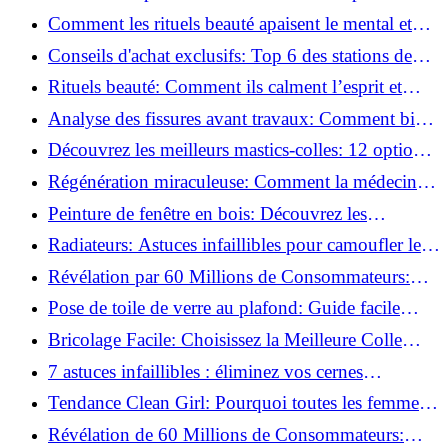
basse pression
Comment les rituels beauté apaisent le mental et
créent des moments pour soi ?
Conseils d'achat exclusifs: Top 6 des stations de
peinture basse pression incontournables!
Rituels beauté: Comment ils calment l’esprit et
chouchoutent votre âme!
Analyse des fissures avant travaux: Comment bien
préparer vos surfaces!
Découvrez les meilleurs mastics-colles: 12 options
dès 6,70 €!
Régénération miraculeuse: Comment la médecine
régénérative peut restaurer votre confiance!
Peinture de fenêtre en bois: Découvrez les
techniques infaillibles pour un résultat parfait!
Radiateurs: Astuces infaillibles pour camoufler les
tuyaux apparents!
Révélation par 60 Millions de Consommateurs:
Découvrez le sérum anti-rides numéro un!
Pose de toile de verre au plafond: Guide facile
pour débutants!
Bricolage Facile: Choisissez la Meilleure Colle
pour Chaque Matériau!
7 astuces infaillibles : éliminez vos cernes
rapidement !
Tendance Clean Girl: Pourquoi toutes les femmes
l'adoptent?
Révélation de 60 Millions de Consommateurs: