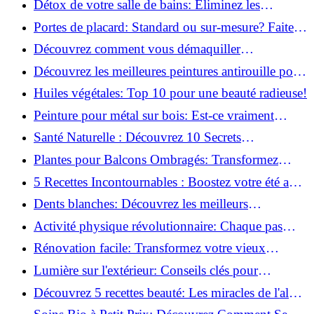
Détox de votre salle de bains: Éliminez les
ingrédients nocifs dès maintenant!
Portes de placard: Standard ou sur-mesure? Faites
le meilleur choix!
Découvrez comment vous démaquiller
naturellement: Astuces et secrets révélés!
Découvrez les meilleures peintures antirouille pour
le fer: Top 12 analysé!
Huiles végétales: Top 10 pour une beauté radieuse!
Peinture pour métal sur bois: Est-ce vraiment
possible?
Santé Naturelle : Découvrez 10 Secrets
Incontournables pour un Bien-être Optimal!
Plantes pour Balcons Ombragés: Transformez
votre Terrasse en Oasis Verte!
5 Recettes Incontournables : Boostez votre été avec
des huiles essentielles!
Dents blanches: Découvrez les meilleurs
ingrédients naturels!
Activité physique révolutionnaire: Chaque pas
compte pour votre santé!
Rénovation facile: Transformez votre vieux
parquet irrégulier en un clin d'œil!
Lumière sur l'extérieur: Conseils clés pour
concevoir et installer votre éclairage!
Découvrez 5 recettes beauté: Les miracles de l'aloe
vera pour votre peau!