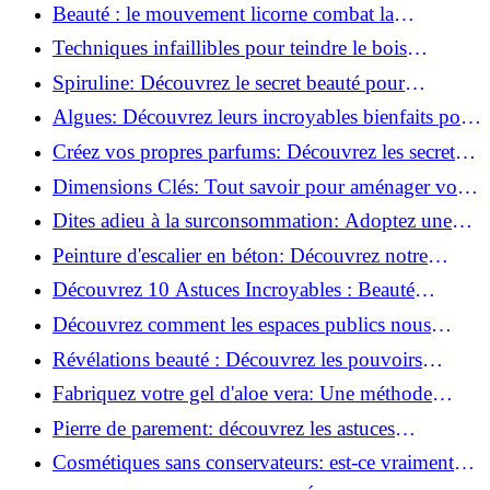
astuces incontournables!
Beauté : le mouvement licorne combat la
surconsommation !
Techniques infaillibles pour teindre le bois
naturellement: Découvrez comment!
Spiruline: Découvrez le secret beauté pour
revitaliser les peaux fatiguées!
Algues: Découvrez leurs incroyables bienfaits pour
la santé et la beauté!
Créez vos propres parfums: Découvrez les secrets
de la fabrication artisanale!
Dimensions Clés: Tout savoir pour aménager votre
salle de bains!
Dites adieu à la surconsommation: Adoptez une
vie plus simple!
Peinture d'escalier en béton: Découvrez notre
tutoriel facile et rapide!
Découvrez 10 Astuces Incroyables : Beauté
Naturelle avec le Concombre !
Découvrez comment les espaces publics nous
incitent à être plus actifs : Révélations surprenantes!
Révélations beauté : Découvrez les pouvoirs
insoupçonnés du concombre!
Fabriquez votre gel d'aloe vera: Une méthode
simple et rapide à la maison!
Pierre de parement: découvrez les astuces
infaillibles pour un nettoyage parfait!
Cosmétiques sans conservateurs: est-ce vraiment
possible?