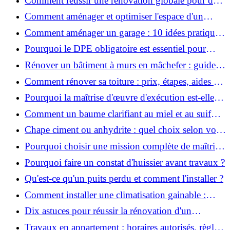
Comment réussir une rénovation globale pour des
économies et un confort durables?
Comment aménager et optimiser l'espace d'un
studio : 10 astuces pratiques ?
Comment aménager un garage : 10 idées pratiques
et efficaces ?
Pourquoi le DPE obligatoire est essentiel pour
vendre ou louer un bien ?
Rénover un bâtiment à murs en mâchefer : guide
pratique et solutions
Comment rénover sa toiture : prix, étapes, aides et
réglementation ?
Pourquoi la maîtrise d'œuvre d'exécution est-elle
indispensable pour vos chantiers ?
Comment un baume clarifiant au miel et au suif
peut-il purifier la peau ?
Chape ciment ou anhydrite : quel choix selon votre
projet ?
Pourquoi choisir une mission complète de maîtrise
d’œuvre pour réussir vos projets?
Pourquoi faire un constat d'huissier avant travaux ?
Qu'est-ce qu'un puits perdu et comment l'installer ?
Comment installer une climatisation gainable :
coût, étapes et conseils ?
Dix astuces pour réussir la rénovation d'un
appartement
Travaux en appartement : horaires autorisés, règles