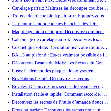
Soins Bio à Petit Prix: Découvrez Comment Se
Chouchouter Pour Moins de 35€!
Carrelage parfait: Maîtrisez les découpes courbes
facilement!
Trousse de toilette bio à petit prix: Équipez-vous
pour moins de 25€!
12 peintures monocouches blanches dès 19€:
Découvrez les meilleures offres!
Maquillage bio à petit prix: Découvrez comment
s'équiper pour moins de 50€!
Calepinage de carrelage au sol: Découvrez les
astuces incontournables!
Cosmétique solide: Révolutionnez votre routine
beauté pour zéro déchet!
BA 13 au plafond : Est-ce vraiment possible de les
coller ?
Découverte Beauté du Mois: Les Secrets du Green
Glamour !
Posez facilement des plaques de polystyrène:
Transformez votre plafond sans effort !
Révélations beauté: Découvrez les vertus
insoupçonnées de l'huile de coco!
Révélés: Découvrez mes secrets de beauté avec
l'huile de ricin!
Installation facile et rapide: Comment raccorder un
luminaire au plafond!
Découvrez les secrets de l’huile d’amande douce :
Pourquoi vous devez l'adopter!
Dressing parfait: Découvrez les secrets pour un