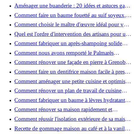
2026 ?
Aménager une buanderie : 20 idées et astuces gain
de place pour un espace fonctionnel et stylé
Comment faire un baume fouetté au suif soyeux,
fait maison ?
Comment choisir le maître d'œuvre idéal pour vos
travaux de rénovation ?
Quel est l'ordre d'intervention des artisans pour une
rénovation ?
Comment fabriquer un après-shampoing solide
naturel pour cheveux ?
Comment nous avons remporté le Palmarès
(Ré)HABITER 2025 : les coulisses du projet primé
Comment rénover une façade en pierre à Grenoble
?
: techniques, coûts et conseils
Comment faire un dentifrice maison facile à presser
?
Comment aménager une petite cuisine et optimiser
chaque centimètre carré ?
Comment rénover un plan de travail de cuisine
facilement : guide étape par étape
Comment fabriquer un baume à lèvres hydratant et
naturel au suif ?
Comment rénover sa maison rapidement et
efficacement ?
Comment réussir l'isolation extérieure de sa maison
pour une rénovation performante et durable ?
Recette de gommage maison au café et à la vanille