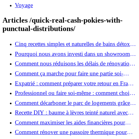
Voyage
Articles /quick-real-cash-pokies-with-
punctual-distributions/
Cinq recettes simples et naturelles de bains détox
maison
Pourquoi nous avons investi dans un showroom-
atelier et ce que cela apporte aux clients
Comment nous réduisons les délais de rénovation à
3 mois au lieu de 6?
Comment ça marche pour faire une partie soi-
même et nous confier le reste ?
Expatrié : comment préparer votre retour en France
et rénover votre bien à distance ?
Professionnel ou faire soi-même : comment choisir
pour votre rénovation ?
Comment décarboner le parc de logements grâce à
la rénovation énergétique ?
Recette DIY : baume à lèvres teinté naturel avec
SPF
Comment maximiser les aides financières pour
votre rénovation ?
Comment rénover une passoire thermique pour
une maison durable ?