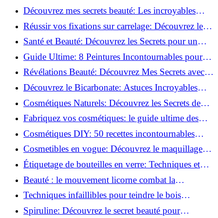
beauté!
Découvrez mes secrets beauté: Les incroyables
vertus du curcuma!
Réussir vos fixations sur carrelage: Découvrez les
astuces infaillibles !
Santé et Beauté: Découvrez les Secrets pour un
Bien-être Optimal!
Guide Ultime: 8 Peintures Incontournables pour
Bois Extérieurs!
Révélations Beauté: Découvrez Mes Secrets avec le
Thé Vert Matcha!
Découvrez le Bicarbonate: Astuces Incroyables
pour Votre Quotidien!
Cosmétiques Naturels: Découvrez les Secrets de
Beauté Éco-responsables!
Fabriquez vos cosmétiques: le guide ultime des
produits de beauté maison!
Cosmétiques DIY: 50 recettes incontournables
pour sublimer votre beauté naturelle!
Cosmetibles en vogue: Découvrez le maquillage
100% comestible!
Étiquetage de bouteilles en verre: Techniques et
astuces incontournables!
Beauté : le mouvement licorne combat la
surconsommation !
Techniques infaillibles pour teindre le bois
naturellement: Découvrez comment!
Spiruline: Découvrez le secret beauté pour