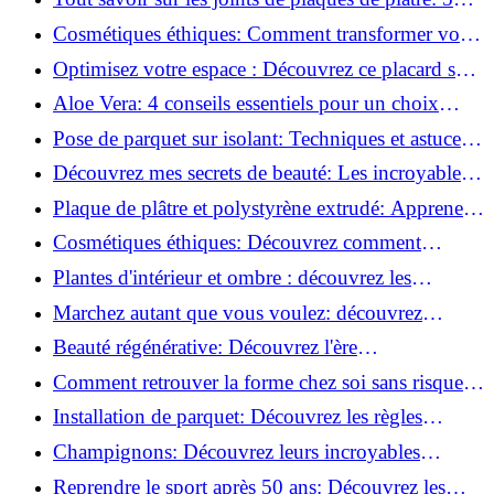
questions clés pour comprendre les fissures!
Cosmétiques éthiques: Comment transformer votre
routine beauté!
Optimisez votre espace : Découvrez ce placard sous
rampant à portes coulissantes!
Aloe Vera: 4 conseils essentiels pour un choix
parfait!
Pose de parquet sur isolant: Techniques et astuces
pour un sol parfait!
Découvrez mes secrets de beauté: Les incroyables
vertus du raisin!
Plaque de plâtre et polystyrène extrudé: Apprenez
à les coller efficacement!
Cosmétiques éthiques: Découvrez comment
transformer votre routine beauté!
Plantes d'intérieur et ombre : découvrez les
meilleures pour votre maison !
Marchez autant que vous voulez: découvrez
pourquoi c'est bénéfique!
Beauté régénérative: Découvrez l'ère
révolutionnaire de la cosmétique verte!
Comment retrouver la forme chez soi sans risque
de blessure: Techniques et conseils sûrs!
Installation de parquet: Découvrez les règles
essentielles à respecter!
Champignons: Découvrez leurs incroyables
pouvoirs antioxydants!
Reprendre le sport après 50 ans: Découvrez les