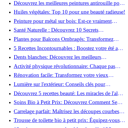
naturellement: Astuces et secrets révélés!
Découvrez les meilleures peintures antirouille pour
le fer: Top 12 analysé!
Huiles végétales: Top 10 pour une beauté radieuse!
Peinture pour métal sur bois: Est-ce vraiment
possible?
Santé Naturelle : Découvrez 10 Secrets
Incontournables pour un Bien-être Optimal!
Plantes pour Balcons Ombragés: Transformez
votre Terrasse en Oasis Verte!
5 Recettes Incontournables : Boostez votre été avec
des huiles essentielles!
Dents blanches: Découvrez les meilleurs
ingrédients naturels!
Activité physique révolutionnaire: Chaque pas
compte pour votre santé!
Rénovation facile: Transformez votre vieux
parquet irrégulier en un clin d'œil!
Lumière sur l'extérieur: Conseils clés pour
concevoir et installer votre éclairage!
Découvrez 5 recettes beauté: Les miracles de l'aloe
vera pour votre peau!
Soins Bio à Petit Prix: Découvrez Comment Se
Chouchouter Pour Moins de 35€!
Carrelage parfait: Maîtrisez les découpes courbes
facilement!
Trousse de toilette bio à petit prix: Équipez-vous
pour moins de 25€!