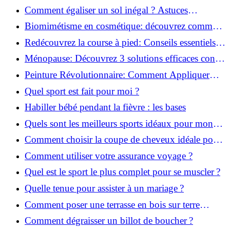
solution!
Comment égaliser un sol inégal ? Astuces
infaillibles pour réussir !
Biomimétisme en cosmétique: découvrez comment
la nature inspire l'avenir des soins beauté!
Redécouvrez la course à pied: Conseils essentiels
pour reprendre!
Ménopause: Découvrez 3 solutions efficaces contre
les bouffées de chaleur!
Peinture Révolutionnaire: Comment Appliquer
Deux Couleurs Sur Une Porte!
Quel sport est fait pour moi ?
Habiller bébé pendant la fièvre : les bases
Quels sont les meilleurs sports idéaux pour mon
enfant ?
Comment choisir la coupe de cheveux idéale pour
votre visage ?
Comment utiliser votre assurance voyage ?
Quel est le sport le plus complet pour se muscler ?
Quelle tenue pour assister à un mariage ?
Comment poser une terrasse en bois sur terre
battue ?
Comment dégraisser un billot de boucher ?