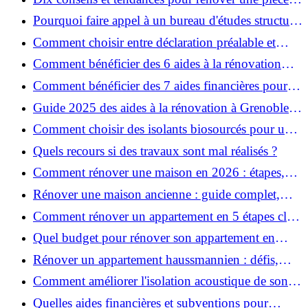
de la maison
Pourquoi faire appel à un bureau d'études structure
pour garantir la sécurité de vos rénovations ?
Comment choisir entre déclaration préalable et
permis de construire pour vos travaux ?
Comment bénéficier des 6 aides à la rénovation
énergétique à Grenoble ?
Comment bénéficier des 7 aides financières pour la
rénovation énergétique à Voiron ?
Guide 2025 des aides à la rénovation à Grenoble et
Voiron : MaPrimeRénov’, CEE, aides locales
Comment choisir des isolants biosourcés pour une
rénovation écologique ?
Quels recours si des travaux sont mal réalisés ?
Comment rénover une maison en 2026 : étapes,
coûts et conseils ?
Rénover une maison ancienne : guide complet,
étapes, budget et astuces
Comment rénover un appartement en 5 étapes clés
?
Quel budget pour rénover son appartement en
2026 ?
Rénover un appartement haussmannien : défis,
conseils pratiques et estimation des prix
Comment améliorer l'isolation acoustique de son
appartement ?
Quelles aides financières et subventions pour