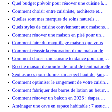
pour une peau douce
Quel budget prévoir pour rénover une cuisine à
Voiron en 2026 : coûts et aides locales ?
Comment choisir entre cuisiniste, architecte et
contractant général à Voiron ?
Quelles sont mes marques de soins naturels
préférées ?
Quels styles de cuisine conviennent aux maisons et
appartements du Voironnais ?
Comment rénover une maison en pisé pour un
habitat sain et performant ?
Comment faire du maquillage maison que vous
utiliserez vraiment ?
Comment réussir la rénovation d'une maison de
ville en 2026 ?
Comment choisir une cuisine tendance pour une
rénovation en 2026 ?
Recette maison de poudre de fond de teint naturelle
Sept astuces pour donner un aspect haut de gamme
à votre cuisine
Comment optimiser le rangement de votre cuisine
et gagner de la place ?
Comment fabriquer des barres de lotion au beurre
de karité ?
Comment rénover un balcon en 2026 : étapes,
budget et matériaux ?
Aménager une cave en espace habitable : 7 astuces
essentielles