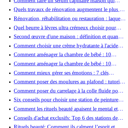
Comment faire un sérum capillaire maison qui
stimule réellement la pousse des cheveux ?
Quels travaux de rénovation augmentent le plus la
valeur d'une maison pour la revente ?
Rénovation, réhabilitation ou restauration : laquelle
convient le mieux à mon logement ?
Quel beurre à lèvres ultra crémeux choisir pour
lèvres sèches et gercées?
Second œuvre d'une maison : définition et quand
le réaliser
Comment choisir une crème hydratante à l'acide
hyaluronique et niacinamide ?
Comment aménager la chambre de bébé : 10
conseils sécurité, déco et rangement
Comment aménager la chambre de bébé : 10
conseils sécurité, déco et rangement
Comment mieux gérer ses émotions : 7 clés
pratiques
Comment poser des moulures au plafond : tutoriel
vidéo pas à pas ?
Comment poser du carrelage à la colle fluide pour
un rendu professionnel ?
Six conseils pour choisir une station de peinture
basse pression
Comment les rituels beauté apaisent le mental et
créent des moments pour soi ?
Conseils d'achat exclusifs: Top 6 des stations de
peinture basse pression incontournables!
Rituels beauté: Comment ils calment l’esprit et