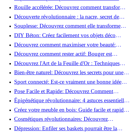
meilleures méthodes!
Rouille accélérée: Découvrez comment transformer
la corrosion en déco tendance!
Découverte révolutionnaire : la nacre, secret de
régénération inouï !
Souplesse: Découvrez comment elle transforme
votre performance sportive!
DIY Béton: Créez facilement vos objets déco
tendance!
Découvrez comment maximiser votre beauté:
Astuces et secrets révélés!
Découvrez comment rester actif: Bouger est
toujours possible!
Découvrez l'Art de la Feuille d'Or : Techniques
Incontournables pour Réussir!
Bien-être naturel: Découvrez les secrets pour une
vie saine!
Sport connecté: Est-ce vraiment une bonne idée
pour vous?
Pose Facile et Rapide: Découvrez Comment
Monter des Carreaux de Béton Cellulaire!
Épigénétique révolutionnaire: 4 astuces essentielles
pour transformer votre bien-être!
Créez votre meuble en bois: Guide facile et rapide
pour débutants!
Cosmétiques révolutionnaires: Découvrez
comment les fermes verticales transforment la
Dépression: Enfiler ses baskets pourrait être la
beauté!