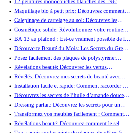
12 peintures monocouches blanches dès 19€:
Découvrez les meilleures offres!
Maquillage bio à petit prix: Découvrez comment
s'équiper pour moins de 50€!
Calepinage de carrelage au sol: Découvrez les
astuces incontournables!
Cosmétique solide: Révolutionnez votre routine
beauté pour zéro déchet!
BA 13 au plafond : Est-ce vraiment possible de les
coller ?
Découverte Beauté du Mois: Les Secrets du Green
Glamour !
Posez facilement des plaques de polystyrène:
Transformez votre plafond sans effort !
Révélations beauté: Découvrez les vertus
insoupçonnées de l'huile de coco!
Révélés: Découvrez mes secrets de beauté avec
l'huile de ricin!
Installation facile et rapide: Comment raccorder un
luminaire au plafond!
Découvrez les secrets de l’huile d’amande douce :
Pourquoi vous devez l'adopter!
Dressing parfait: Découvrez les secrets pour un
rangement optimal!
Transformez vos meubles facilement : Comment
installer des roulettes en un clin d'œil !
Révélations beauté: Découvrez comment le sel
transforme votre routine!
Tout savoir sur les joints de plaques de plâtre: 5