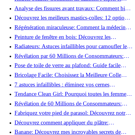
chouchoutent votre âme!
Analyse des fissures avant travaux: Comment bien
préparer vos surfaces!
Découvrez les meilleurs mastics-colles: 12 options
dès 6,70 €!
Régénération miraculeuse: Comment la médecine
régénérative peut restaurer votre confiance!
Peinture de fenêtre en bois: Découvrez les
techniques infaillibles pour un résultat parfait!
Radiateurs: Astuces infaillibles pour camoufler les
tuyaux apparents!
Révélation par 60 Millions de Consommateurs:
Découvrez le sérum anti-rides numéro un!
Pose de toile de verre au plafond: Guide facile
pour débutants!
Bricolage Facile: Choisissez la Meilleure Colle
pour Chaque Matériau!
7 astuces infaillibles : éliminez vos cernes
rapidement !
Tendance Clean Girl: Pourquoi toutes les femmes
l'adoptent?
Révélation de 60 Millions de Consommateurs:
Découvrez le meilleur fond de teint pour votre
Fabriquez votre pied de parasol: Découvrez notre
peau!
tutoriel facile !
Découvrez comment appliquer du plâtre:
Techniques pour un mur intérieur parfait!
Banane: Découvrez mes incroyables secrets de