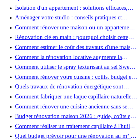
rénover votre appartement en 2026 ?
Isolation d'un appartement : solutions efficaces,
prix et conseils
Aménager votre studio : conseils pratiques et
erreurs à éviter
Comment rénover une maison ou un appartement
avec 50 000 € : budget, étapes et astuces ?
Rénovation clé en main : pourquoi choisir cette
solution et à quoi faire attention ?
Comment estimer le coût des travaux d'une maison
?
Comment la rénovation locative augmente la
rentabilité de votre parc immobilier ?
Comment utiliser le spray texturisant au sel Sweet
Salt pour des cheveux effet plage ?
Comment rénover votre cuisine : coûts, budget et
astuces bois ?
Quels travaux de rénovation énergétique sont
éligibles à MaPrimeRénov' ?
Comment fabriquer une laque capillaire naturelle
maison ?
Comment rénover une cuisine ancienne sans se
ruiner ?
Budget rénovation maison 2026 : guide, coûts et
astuces
Comment réaliser un traitement capillaire à l'huile
maison efficace ?
Quel budget prévoir pour une rénovation au m² en