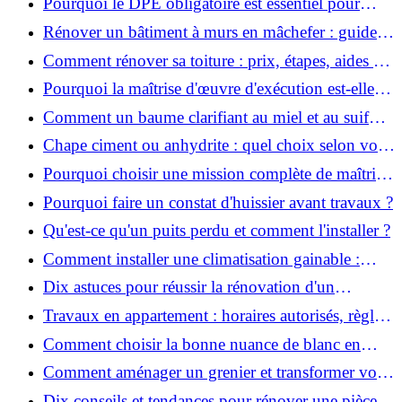
Pourquoi le DPE obligatoire est essentiel pour
vendre ou louer un bien ?
Rénover un bâtiment à murs en mâchefer : guide
pratique et solutions
Comment rénover sa toiture : prix, étapes, aides et
réglementation ?
Pourquoi la maîtrise d'œuvre d'exécution est-elle
indispensable pour vos chantiers ?
Comment un baume clarifiant au miel et au suif
peut-il purifier la peau ?
Chape ciment ou anhydrite : quel choix selon votre
projet ?
Pourquoi choisir une mission complète de maîtrise
d’œuvre pour réussir vos projets?
Pourquoi faire un constat d'huissier avant travaux ?
Qu'est-ce qu'un puits perdu et comment l'installer ?
Comment installer une climatisation gainable :
coût, étapes et conseils ?
Dix astuces pour réussir la rénovation d'un
appartement
Travaux en appartement : horaires autorisés, règles
et bonnes pratiques
Comment choisir la bonne nuance de blanc en
décoration et éviter les pièges ?
Comment aménager un grenier et transformer vos
combles en espace habitable ?
Dix conseils et tendances pour rénover une pièce