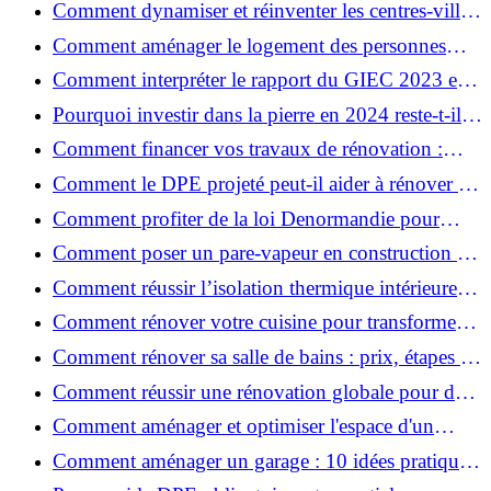
Comment dynamiser et réinventer les centres-villes
avec Action Cœur de Ville ?
Comment aménager le logement des personnes
âgées et obtenir des aides financières ?
Comment interpréter le rapport du GIEC 2023 et
en retenir l'essentiel ?
Pourquoi investir dans la pierre en 2024 reste-t-il
un choix sûr ?
Comment financer vos travaux de rénovation :
aides, prêts et solutions pratiques ?
Comment le DPE projeté peut-il aider à rénover et
valoriser votre bien ?
Comment profiter de la loi Denormandie pour
investir dans l'ancien et défiscaliser ?
Comment poser un pare-vapeur en construction et
rénovation : rôle et erreurs à éviter?
Comment réussir l’isolation thermique intérieure
pour une maison économe en énergie ?
Comment rénover votre cuisine pour transformer
votre espace de vie ?
Comment rénover sa salle de bains : prix, étapes et
astuces ?
Comment réussir une rénovation globale pour des
économies et un confort durables?
Comment aménager et optimiser l'espace d'un
studio : 10 astuces pratiques ?
Comment aménager un garage : 10 idées pratiques
et efficaces ?