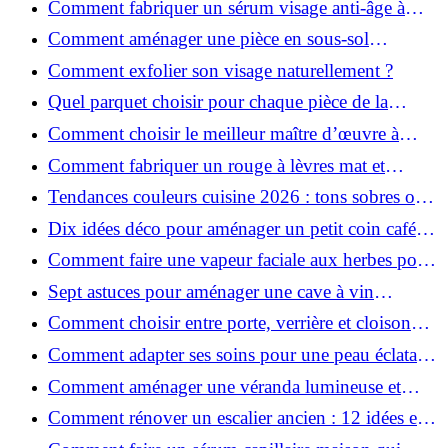
Comment fabriquer un sérum visage anti-âge à
l'huile de rose musquée ?
Comment aménager une pièce en sous-sol
efficacement ?
Comment exfolier son visage naturellement ?
Quel parquet choisir pour chaque pièce de la
maison ?
Comment choisir le meilleur maître d’œuvre à
Grenoble en 2026 ?
Comment fabriquer un rouge à lèvres mat et
hydratant fait maison ?
Tendances couleurs cuisine 2026 : tons sobres ou
colorés, que choisir ?
Dix idées déco pour aménager un petit coin café
chez soi
Comment faire une vapeur faciale aux herbes pour
une peau plus saine et rajeunie ?
Sept astuces pour aménager une cave à vin
naturelle chez soi
Comment choisir entre porte, verrière et cloison
coulissante pour séparer vos pièces ?
Comment adapter ses soins pour une peau éclatante
en hiver ?
Comment aménager une véranda lumineuse et
conviviale : 12 idées déco
Comment rénover un escalier ancien : 12 idées et
astuces faciles pas à pas