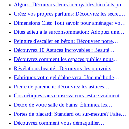
revitaliser les peaux fatiguées!
Algues: Découvrez leurs incroyables bienfaits pour
la santé et la beauté!
Créez vos propres parfums: Découvrez les secrets
de la fabrication artisanale!
Dimensions Clés: Tout savoir pour aménager votre
salle de bains!
Dites adieu à la surconsommation: Adoptez une
vie plus simple!
Peinture d'escalier en béton: Découvrez notre
tutoriel facile et rapide!
Découvrez 10 Astuces Incroyables : Beauté
Naturelle avec le Concombre !
Découvrez comment les espaces publics nous
incitent à être plus actifs : Révélations surprenantes!
Révélations beauté : Découvrez les pouvoirs
insoupçonnés du concombre!
Fabriquez votre gel d'aloe vera: Une méthode
simple et rapide à la maison!
Pierre de parement: découvrez les astuces
infaillibles pour un nettoyage parfait!
Cosmétiques sans conservateurs: est-ce vraiment
possible?
Détox de votre salle de bains: Éliminez les
ingrédients nocifs dès maintenant!
Portes de placard: Standard ou sur-mesure? Faites
le meilleur choix!
Découvrez comment vous démaquiller