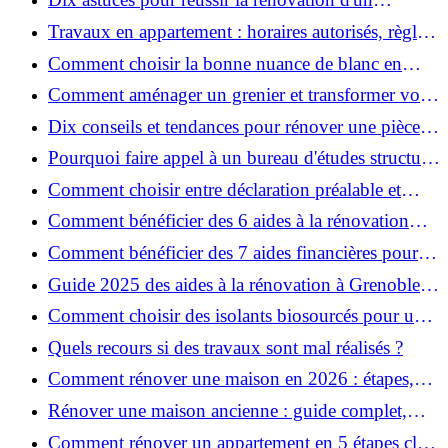
appartement
Travaux en appartement : horaires autorisés, règles
et bonnes pratiques
Comment choisir la bonne nuance de blanc en
décoration et éviter les pièges ?
Comment aménager un grenier et transformer vos
combles en espace habitable ?
Dix conseils et tendances pour rénover une pièce
de la maison
Pourquoi faire appel à un bureau d'études structure
pour garantir la sécurité de vos rénovations ?
Comment choisir entre déclaration préalable et
permis de construire pour vos travaux ?
Comment bénéficier des 6 aides à la rénovation
énergétique à Grenoble ?
Comment bénéficier des 7 aides financières pour la
rénovation énergétique à Voiron ?
Guide 2025 des aides à la rénovation à Grenoble et
Voiron : MaPrimeRénov’, CEE, aides locales
Comment choisir des isolants biosourcés pour une
rénovation écologique ?
Quels recours si des travaux sont mal réalisés ?
Comment rénover une maison en 2026 : étapes,
coûts et conseils ?
Rénover une maison ancienne : guide complet,
étapes, budget et astuces
Comment rénover un appartement en 5 étapes clés