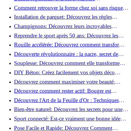
révolutionnaire de la cosmétique verte!
Comment retrouver la forme chez soi sans risque
de blessure: Techniques et conseils sûrs!
Installation de parquet: Découvrez les règles
essentielles à respecter!
Champignons: Découvrez leurs incroyables
pouvoirs antioxydants!
Reprendre le sport après 50 ans: Découvrez les
meilleures méthodes!
Rouille accélérée: Découvrez comment transformer
la corrosion en déco tendance!
Découverte révolutionnaire : la nacre, secret de
régénération inouï !
Souplesse: Découvrez comment elle transforme
votre performance sportive!
DIY Béton: Créez facilement vos objets déco
tendance!
Découvrez comment maximiser votre beauté:
Astuces et secrets révélés!
Découvrez comment rester actif: Bouger est
toujours possible!
Découvrez l'Art de la Feuille d'Or : Techniques
Incontournables pour Réussir!
Bien-être naturel: Découvrez les secrets pour une
vie saine!
Sport connecté: Est-ce vraiment une bonne idée
pour vous?
Pose Facile et Rapide: Découvrez Comment