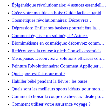
Monter des Carreaux de Béton Cellulaire!
Épigénétique révolutionnaire: 4 astuces essentielles
pour transformer votre bien-être!
Créez votre meuble en bois: Guide facile et rapide
pour débutants!
Cosmétiques révolutionnaires: Découvrez
comment les fermes verticales transforment la
Dépression: Enfiler ses baskets pourrait être la
beauté!
solution!
Comment égaliser un sol inégal ? Astuces
infaillibles pour réussir !
Biomimétisme en cosmétique: découvrez comment
la nature inspire l'avenir des soins beauté!
Redécouvrez la course à pied: Conseils essentiels
pour reprendre!
Ménopause: Découvrez 3 solutions efficaces contre
les bouffées de chaleur!
Peinture Révolutionnaire: Comment Appliquer
Deux Couleurs Sur Une Porte!
Quel sport est fait pour moi ?
Habiller bébé pendant la fièvre : les bases
Quels sont les meilleurs sports idéaux pour mon
enfant ?
Comment choisir la coupe de cheveux idéale pour
votre visage ?
Comment utiliser votre assurance voyage ?