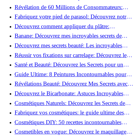
l'adoptent?
Révélation de 60 Millions de Consommateurs:
Découvrez le meilleur fond de teint pour votre
Fabriquez votre pied de parasol: Découvrez notre
peau!
tutoriel facile !
Découvrez comment appliquer du plâtre:
Techniques pour un mur intérieur parfait!
Banane: Découvrez mes incroyables secrets de
beauté!
Découvrez mes secrets beauté: Les incroyables
vertus du curcuma!
Réussir vos fixations sur carrelage: Découvrez les
astuces infaillibles !
Santé et Beauté: Découvrez les Secrets pour un
Bien-être Optimal!
Guide Ultime: 8 Peintures Incontournables pour
Bois Extérieurs!
Révélations Beauté: Découvrez Mes Secrets avec le
Thé Vert Matcha!
Découvrez le Bicarbonate: Astuces Incroyables
pour Votre Quotidien!
Cosmétiques Naturels: Découvrez les Secrets de
Beauté Éco-responsables!
Fabriquez vos cosmétiques: le guide ultime des
produits de beauté maison!
Cosmétiques DIY: 50 recettes incontournables
pour sublimer votre beauté naturelle!
Cosmetibles en vogue: Découvrez le maquillage