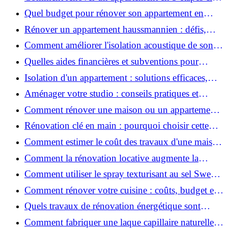
?
Quel budget pour rénover son appartement en
2026 ?
Rénover un appartement haussmannien : défis,
conseils pratiques et estimation des prix
Comment améliorer l'isolation acoustique de son
appartement ?
Quelles aides financières et subventions pour
rénover votre appartement en 2026 ?
Isolation d'un appartement : solutions efficaces,
prix et conseils
Aménager votre studio : conseils pratiques et
erreurs à éviter
Comment rénover une maison ou un appartement
avec 50 000 € : budget, étapes et astuces ?
Rénovation clé en main : pourquoi choisir cette
solution et à quoi faire attention ?
Comment estimer le coût des travaux d'une maison
?
Comment la rénovation locative augmente la
rentabilité de votre parc immobilier ?
Comment utiliser le spray texturisant au sel Sweet
Salt pour des cheveux effet plage ?
Comment rénover votre cuisine : coûts, budget et
astuces bois ?
Quels travaux de rénovation énergétique sont
éligibles à MaPrimeRénov' ?
Comment fabriquer une laque capillaire naturelle