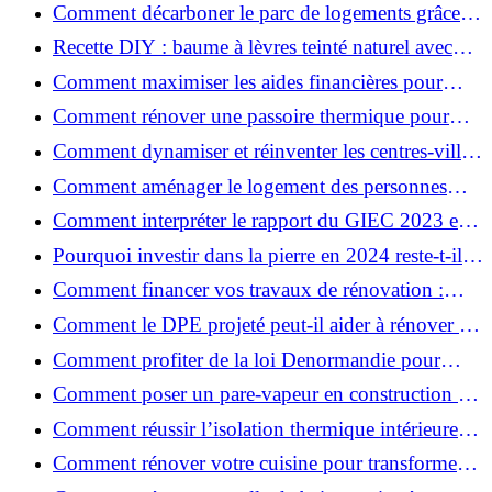
pour votre rénovation ?
Comment décarboner le parc de logements grâce à
la rénovation énergétique ?
Recette DIY : baume à lèvres teinté naturel avec
SPF
Comment maximiser les aides financières pour
votre rénovation ?
Comment rénover une passoire thermique pour
une maison durable ?
Comment dynamiser et réinventer les centres-villes
avec Action Cœur de Ville ?
Comment aménager le logement des personnes
âgées et obtenir des aides financières ?
Comment interpréter le rapport du GIEC 2023 et
en retenir l'essentiel ?
Pourquoi investir dans la pierre en 2024 reste-t-il
un choix sûr ?
Comment financer vos travaux de rénovation :
aides, prêts et solutions pratiques ?
Comment le DPE projeté peut-il aider à rénover et
valoriser votre bien ?
Comment profiter de la loi Denormandie pour
investir dans l'ancien et défiscaliser ?
Comment poser un pare-vapeur en construction et
rénovation : rôle et erreurs à éviter?
Comment réussir l’isolation thermique intérieure
pour une maison économe en énergie ?
Comment rénover votre cuisine pour transformer
votre espace de vie ?