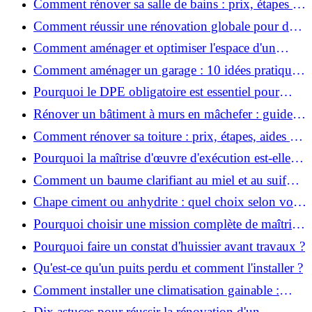
Comment rénover sa salle de bains : prix, étapes et
astuces ?
Comment réussir une rénovation globale pour des
économies et un confort durables?
Comment aménager et optimiser l'espace d'un
studio : 10 astuces pratiques ?
Comment aménager un garage : 10 idées pratiques
et efficaces ?
Pourquoi le DPE obligatoire est essentiel pour
vendre ou louer un bien ?
Rénover un bâtiment à murs en mâchefer : guide
pratique et solutions
Comment rénover sa toiture : prix, étapes, aides et
réglementation ?
Pourquoi la maîtrise d'œuvre d'exécution est-elle
indispensable pour vos chantiers ?
Comment un baume clarifiant au miel et au suif
peut-il purifier la peau ?
Chape ciment ou anhydrite : quel choix selon votre
projet ?
Pourquoi choisir une mission complète de maîtrise
d’œuvre pour réussir vos projets?
Pourquoi faire un constat d'huissier avant travaux ?
Qu'est-ce qu'un puits perdu et comment l'installer ?
Comment installer une climatisation gainable :
coût, étapes et conseils ?
Dix astuces pour réussir la rénovation d'un