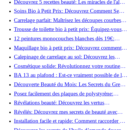
Découvrez 5 recettes beauté: Les miracles de l'aloe
vera pour votre peau!
Soins Bio à Petit Prix: Découvrez Comment Se
Chouchouter Pour Moins de 35€!
Carrelage parfait: Maîtrisez les découpes courbes
facilement!
Trousse de toilette bio à petit prix: Équipez-vous
pour moins de 25€!
12 peintures monocouches blanches dès 19€:
Découvrez les meilleures offres!
Maquillage bio à petit prix: Découvrez comment
s'équiper pour moins de 50€!
Calepinage de carrelage au sol: Découvrez les
astuces incontournables!
Cosmétique solide: Révolutionnez votre routine
beauté pour zéro déchet!
BA 13 au plafond : Est-ce vraiment possible de les
coller ?
Découverte Beauté du Mois: Les Secrets du Green
Glamour !
Posez facilement des plaques de polystyrène:
Transformez votre plafond sans effort !
Révélations beauté: Découvrez les vertus
insoupçonnées de l'huile de coco!
Révélés: Découvrez mes secrets de beauté avec
l'huile de ricin!
Installation facile et rapide: Comment raccorder un
luminaire au plafond!