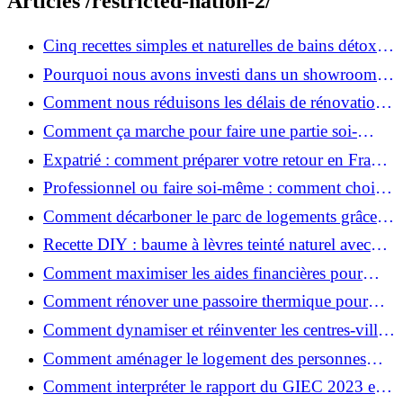
Articles /restricted-nation-2/
Cinq recettes simples et naturelles de bains détox
maison
Pourquoi nous avons investi dans un showroom-
atelier et ce que cela apporte aux clients
Comment nous réduisons les délais de rénovation à
3 mois au lieu de 6?
Comment ça marche pour faire une partie soi-
même et nous confier le reste ?
Expatrié : comment préparer votre retour en France
et rénover votre bien à distance ?
Professionnel ou faire soi-même : comment choisir
pour votre rénovation ?
Comment décarboner le parc de logements grâce à
la rénovation énergétique ?
Recette DIY : baume à lèvres teinté naturel avec
SPF
Comment maximiser les aides financières pour
votre rénovation ?
Comment rénover une passoire thermique pour
une maison durable ?
Comment dynamiser et réinventer les centres-villes
avec Action Cœur de Ville ?
Comment aménager le logement des personnes
âgées et obtenir des aides financières ?
Comment interpréter le rapport du GIEC 2023 et