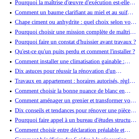
Pourquoi la maîtrise d'œuvre d'exécution est-elle
indispensable pour vos chantiers ?
Comment un baume clarifiant au miel et au suif
peut-il purifier la peau ?
Chape ciment ou anhydrite : quel choix selon votre
projet ?
Pourquoi choisir une mission complète de maîtrise
d’œuvre pour réussir vos projets?
Pourquoi faire un constat d'huissier avant travaux ?
Qu'est-ce qu'un puits perdu et comment l'installer ?
Comment installer une climatisation gainable :
coût, étapes et conseils ?
Dix astuces pour réussir la rénovation d'un
appartement
Travaux en appartement : horaires autorisés, règles
et bonnes pratiques
Comment choisir la bonne nuance de blanc en
décoration et éviter les pièges ?
Comment aménager un grenier et transformer vos
combles en espace habitable ?
Dix conseils et tendances pour rénover une pièce
de la maison
Pourquoi faire appel à un bureau d'études structure
pour garantir la sécurité de vos rénovations ?
Comment choisir entre déclaration préalable et
permis de construire pour vos travaux ?