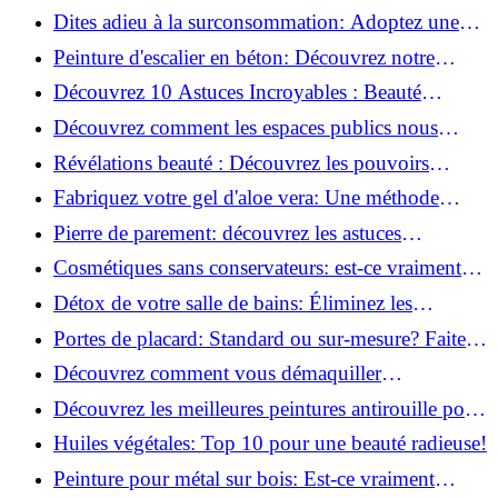
salle de bains!
Dites adieu à la surconsommation: Adoptez une
vie plus simple!
Peinture d'escalier en béton: Découvrez notre
tutoriel facile et rapide!
Découvrez 10 Astuces Incroyables : Beauté
Naturelle avec le Concombre !
Découvrez comment les espaces publics nous
incitent à être plus actifs : Révélations surprenantes!
Révélations beauté : Découvrez les pouvoirs
insoupçonnés du concombre!
Fabriquez votre gel d'aloe vera: Une méthode
simple et rapide à la maison!
Pierre de parement: découvrez les astuces
infaillibles pour un nettoyage parfait!
Cosmétiques sans conservateurs: est-ce vraiment
possible?
Détox de votre salle de bains: Éliminez les
ingrédients nocifs dès maintenant!
Portes de placard: Standard ou sur-mesure? Faites
le meilleur choix!
Découvrez comment vous démaquiller
naturellement: Astuces et secrets révélés!
Découvrez les meilleures peintures antirouille pour
le fer: Top 12 analysé!
Huiles végétales: Top 10 pour une beauté radieuse!
Peinture pour métal sur bois: Est-ce vraiment