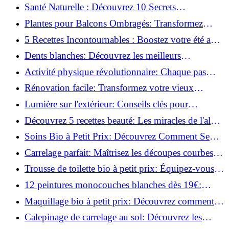
possible?
Santé Naturelle : Découvrez 10 Secrets
Incontournables pour un Bien-être Optimal!
Plantes pour Balcons Ombragés: Transformez
votre Terrasse en Oasis Verte!
5 Recettes Incontournables : Boostez votre été avec
des huiles essentielles!
Dents blanches: Découvrez les meilleurs
ingrédients naturels!
Activité physique révolutionnaire: Chaque pas
compte pour votre santé!
Rénovation facile: Transformez votre vieux
parquet irrégulier en un clin d'œil!
Lumière sur l'extérieur: Conseils clés pour
concevoir et installer votre éclairage!
Découvrez 5 recettes beauté: Les miracles de l'aloe
vera pour votre peau!
Soins Bio à Petit Prix: Découvrez Comment Se
Chouchouter Pour Moins de 35€!
Carrelage parfait: Maîtrisez les découpes courbes
facilement!
Trousse de toilette bio à petit prix: Équipez-vous
pour moins de 25€!
12 peintures monocouches blanches dès 19€:
Découvrez les meilleures offres!
Maquillage bio à petit prix: Découvrez comment
s'équiper pour moins de 50€!
Calepinage de carrelage au sol: Découvrez les
astuces incontournables!