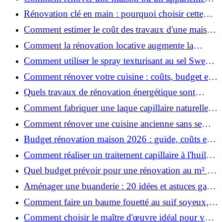
avec 50 000 € : budget, étapes et astuces ?
Rénovation clé en main : pourquoi choisir cette
solution et à quoi faire attention ?
Comment estimer le coût des travaux d'une maison
?
Comment la rénovation locative augmente la
rentabilité de votre parc immobilier ?
Comment utiliser le spray texturisant au sel Sweet
Salt pour des cheveux effet plage ?
Comment rénover votre cuisine : coûts, budget et
astuces bois ?
Quels travaux de rénovation énergétique sont
éligibles à MaPrimeRénov' ?
Comment fabriquer une laque capillaire naturelle
maison ?
Comment rénover une cuisine ancienne sans se
ruiner ?
Budget rénovation maison 2026 : guide, coûts et
astuces
Comment réaliser un traitement capillaire à l'huile
maison efficace ?
Quel budget prévoir pour une rénovation au m² en
2026 ?
Aménager une buanderie : 20 idées et astuces gain
de place pour un espace fonctionnel et stylé
Comment faire un baume fouetté au suif soyeux,
fait maison ?
Comment choisir le maître d'œuvre idéal pour vos