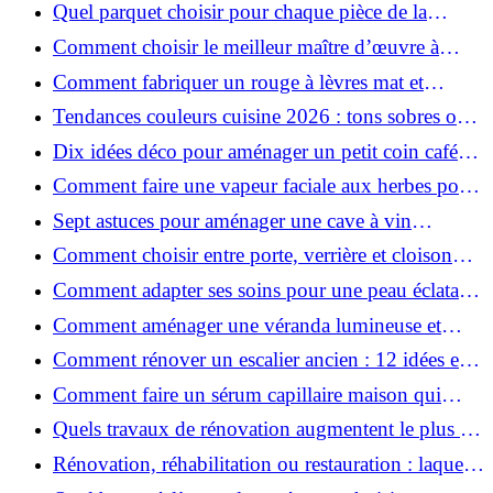
Quel parquet choisir pour chaque pièce de la
maison ?
Comment choisir le meilleur maître d’œuvre à
Grenoble en 2026 ?
Comment fabriquer un rouge à lèvres mat et
hydratant fait maison ?
Tendances couleurs cuisine 2026 : tons sobres ou
colorés, que choisir ?
Dix idées déco pour aménager un petit coin café
chez soi
Comment faire une vapeur faciale aux herbes pour
une peau plus saine et rajeunie ?
Sept astuces pour aménager une cave à vin
naturelle chez soi
Comment choisir entre porte, verrière et cloison
coulissante pour séparer vos pièces ?
Comment adapter ses soins pour une peau éclatante
en hiver ?
Comment aménager une véranda lumineuse et
conviviale : 12 idées déco
Comment rénover un escalier ancien : 12 idées et
astuces faciles pas à pas
Comment faire un sérum capillaire maison qui
stimule réellement la pousse des cheveux ?
Quels travaux de rénovation augmentent le plus la
valeur d'une maison pour la revente ?
Rénovation, réhabilitation ou restauration : laquelle
convient le mieux à mon logement ?