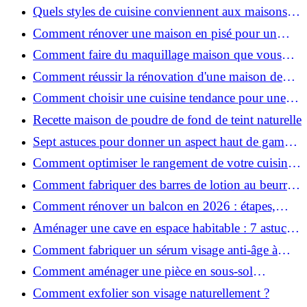
préférées ?
Quels styles de cuisine conviennent aux maisons et
appartements du Voironnais ?
Comment rénover une maison en pisé pour un
habitat sain et performant ?
Comment faire du maquillage maison que vous
utiliserez vraiment ?
Comment réussir la rénovation d'une maison de
ville en 2026 ?
Comment choisir une cuisine tendance pour une
rénovation en 2026 ?
Recette maison de poudre de fond de teint naturelle
Sept astuces pour donner un aspect haut de gamme
à votre cuisine
Comment optimiser le rangement de votre cuisine
et gagner de la place ?
Comment fabriquer des barres de lotion au beurre
de karité ?
Comment rénover un balcon en 2026 : étapes,
budget et matériaux ?
Aménager une cave en espace habitable : 7 astuces
essentielles
Comment fabriquer un sérum visage anti-âge à
l'huile de rose musquée ?
Comment aménager une pièce en sous-sol
efficacement ?
Comment exfolier son visage naturellement ?