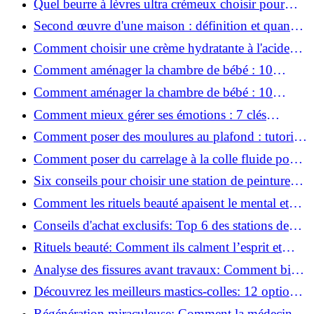
Quel beurre à lèvres ultra crémeux choisir pour
lèvres sèches et gercées?
Second œuvre d'une maison : définition et quand
le réaliser
Comment choisir une crème hydratante à l'acide
hyaluronique et niacinamide ?
Comment aménager la chambre de bébé : 10
conseils sécurité, déco et rangement
Comment aménager la chambre de bébé : 10
conseils sécurité, déco et rangement
Comment mieux gérer ses émotions : 7 clés
pratiques
Comment poser des moulures au plafond : tutoriel
vidéo pas à pas ?
Comment poser du carrelage à la colle fluide pour
un rendu professionnel ?
Six conseils pour choisir une station de peinture
basse pression
Comment les rituels beauté apaisent le mental et
créent des moments pour soi ?
Conseils d'achat exclusifs: Top 6 des stations de
peinture basse pression incontournables!
Rituels beauté: Comment ils calment l’esprit et
chouchoutent votre âme!
Analyse des fissures avant travaux: Comment bien
préparer vos surfaces!
Découvrez les meilleurs mastics-colles: 12 options
dès 6,70 €!
Régénération miraculeuse: Comment la médecine