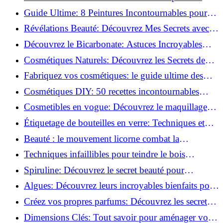
Bien-être Optimal!
Guide Ultime: 8 Peintures Incontournables pour
Bois Extérieurs!
Révélations Beauté: Découvrez Mes Secrets avec le
Thé Vert Matcha!
Découvrez le Bicarbonate: Astuces Incroyables
pour Votre Quotidien!
Cosmétiques Naturels: Découvrez les Secrets de
Beauté Éco-responsables!
Fabriquez vos cosmétiques: le guide ultime des
produits de beauté maison!
Cosmétiques DIY: 50 recettes incontournables
pour sublimer votre beauté naturelle!
Cosmetibles en vogue: Découvrez le maquillage
100% comestible!
Étiquetage de bouteilles en verre: Techniques et
astuces incontournables!
Beauté : le mouvement licorne combat la
surconsommation !
Techniques infaillibles pour teindre le bois
naturellement: Découvrez comment!
Spiruline: Découvrez le secret beauté pour
revitaliser les peaux fatiguées!
Algues: Découvrez leurs incroyables bienfaits pour
la santé et la beauté!
Créez vos propres parfums: Découvrez les secrets
de la fabrication artisanale!
Dimensions Clés: Tout savoir pour aménager votre