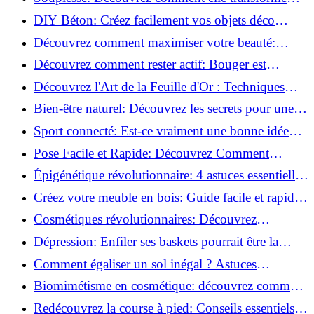
votre performance sportive!
DIY Béton: Créez facilement vos objets déco
tendance!
Découvrez comment maximiser votre beauté:
Astuces et secrets révélés!
Découvrez comment rester actif: Bouger est
toujours possible!
Découvrez l'Art de la Feuille d'Or : Techniques
Incontournables pour Réussir!
Bien-être naturel: Découvrez les secrets pour une
vie saine!
Sport connecté: Est-ce vraiment une bonne idée
pour vous?
Pose Facile et Rapide: Découvrez Comment
Monter des Carreaux de Béton Cellulaire!
Épigénétique révolutionnaire: 4 astuces essentielles
pour transformer votre bien-être!
Créez votre meuble en bois: Guide facile et rapide
pour débutants!
Cosmétiques révolutionnaires: Découvrez
comment les fermes verticales transforment la
Dépression: Enfiler ses baskets pourrait être la
beauté!
solution!
Comment égaliser un sol inégal ? Astuces
infaillibles pour réussir !
Biomimétisme en cosmétique: découvrez comment
la nature inspire l'avenir des soins beauté!
Redécouvrez la course à pied: Conseils essentiels