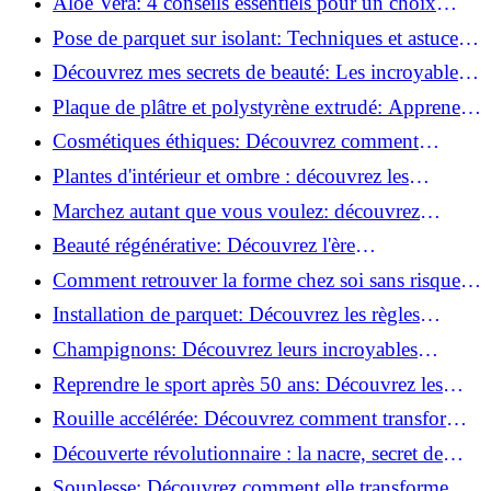
Aloe Vera: 4 conseils essentiels pour un choix
parfait!
Pose de parquet sur isolant: Techniques et astuces
pour un sol parfait!
Découvrez mes secrets de beauté: Les incroyables
vertus du raisin!
Plaque de plâtre et polystyrène extrudé: Apprenez
à les coller efficacement!
Cosmétiques éthiques: Découvrez comment
transformer votre routine beauté!
Plantes d'intérieur et ombre : découvrez les
meilleures pour votre maison !
Marchez autant que vous voulez: découvrez
pourquoi c'est bénéfique!
Beauté régénérative: Découvrez l'ère
révolutionnaire de la cosmétique verte!
Comment retrouver la forme chez soi sans risque
de blessure: Techniques et conseils sûrs!
Installation de parquet: Découvrez les règles
essentielles à respecter!
Champignons: Découvrez leurs incroyables
pouvoirs antioxydants!
Reprendre le sport après 50 ans: Découvrez les
meilleures méthodes!
Rouille accélérée: Découvrez comment transformer
la corrosion en déco tendance!
Découverte révolutionnaire : la nacre, secret de
régénération inouï !
Souplesse: Découvrez comment elle transforme