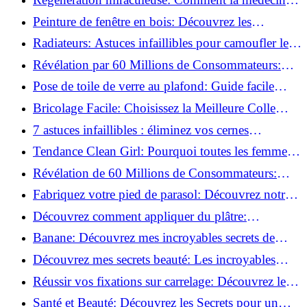
régénérative peut restaurer votre confiance!
Peinture de fenêtre en bois: Découvrez les
techniques infaillibles pour un résultat parfait!
Radiateurs: Astuces infaillibles pour camoufler les
tuyaux apparents!
Révélation par 60 Millions de Consommateurs:
Découvrez le sérum anti-rides numéro un!
Pose de toile de verre au plafond: Guide facile
pour débutants!
Bricolage Facile: Choisissez la Meilleure Colle
pour Chaque Matériau!
7 astuces infaillibles : éliminez vos cernes
rapidement !
Tendance Clean Girl: Pourquoi toutes les femmes
l'adoptent?
Révélation de 60 Millions de Consommateurs:
Découvrez le meilleur fond de teint pour votre
Fabriquez votre pied de parasol: Découvrez notre
peau!
tutoriel facile !
Découvrez comment appliquer du plâtre:
Techniques pour un mur intérieur parfait!
Banane: Découvrez mes incroyables secrets de
beauté!
Découvrez mes secrets beauté: Les incroyables
vertus du curcuma!
Réussir vos fixations sur carrelage: Découvrez les
astuces infaillibles !
Santé et Beauté: Découvrez les Secrets pour un