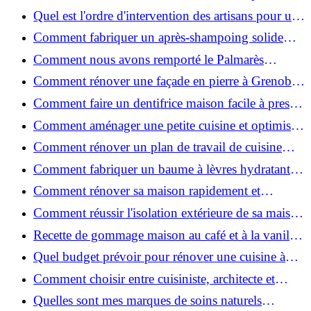
travaux de rénovation ?
Quel est l'ordre d'intervention des artisans pour une
rénovation ?
Comment fabriquer un après-shampoing solide
naturel pour cheveux ?
Comment nous avons remporté le Palmarès
(Ré)HABITER 2025 : les coulisses du projet primé
Comment rénover une façade en pierre à Grenoble
?
: techniques, coûts et conseils
Comment faire un dentifrice maison facile à presser
?
Comment aménager une petite cuisine et optimiser
chaque centimètre carré ?
Comment rénover un plan de travail de cuisine
facilement : guide étape par étape
Comment fabriquer un baume à lèvres hydratant et
naturel au suif ?
Comment rénover sa maison rapidement et
efficacement ?
Comment réussir l'isolation extérieure de sa maison
pour une rénovation performante et durable ?
Recette de gommage maison au café et à la vanille
pour une peau douce
Quel budget prévoir pour rénover une cuisine à
Voiron en 2026 : coûts et aides locales ?
Comment choisir entre cuisiniste, architecte et
contractant général à Voiron ?
Quelles sont mes marques de soins naturels