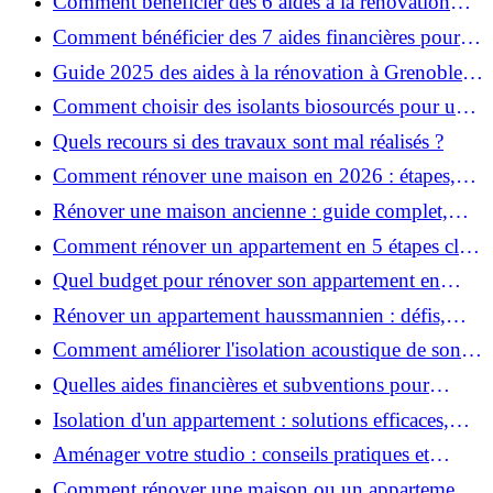
Comment bénéficier des 6 aides à la rénovation
énergétique à Grenoble ?
Comment bénéficier des 7 aides financières pour la
rénovation énergétique à Voiron ?
Guide 2025 des aides à la rénovation à Grenoble et
Voiron : MaPrimeRénov’, CEE, aides locales
Comment choisir des isolants biosourcés pour une
rénovation écologique ?
Quels recours si des travaux sont mal réalisés ?
Comment rénover une maison en 2026 : étapes,
coûts et conseils ?
Rénover une maison ancienne : guide complet,
étapes, budget et astuces
Comment rénover un appartement en 5 étapes clés
?
Quel budget pour rénover son appartement en
2026 ?
Rénover un appartement haussmannien : défis,
conseils pratiques et estimation des prix
Comment améliorer l'isolation acoustique de son
appartement ?
Quelles aides financières et subventions pour
rénover votre appartement en 2026 ?
Isolation d'un appartement : solutions efficaces,
prix et conseils
Aménager votre studio : conseils pratiques et
erreurs à éviter
Comment rénover une maison ou un appartement