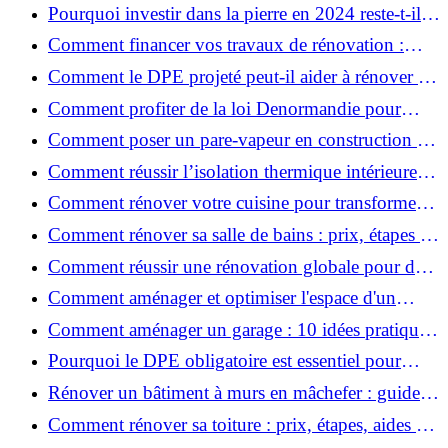
en retenir l'essentiel ?
Pourquoi investir dans la pierre en 2024 reste-t-il
un choix sûr ?
Comment financer vos travaux de rénovation :
aides, prêts et solutions pratiques ?
Comment le DPE projeté peut-il aider à rénover et
valoriser votre bien ?
Comment profiter de la loi Denormandie pour
investir dans l'ancien et défiscaliser ?
Comment poser un pare-vapeur en construction et
rénovation : rôle et erreurs à éviter?
Comment réussir l’isolation thermique intérieure
pour une maison économe en énergie ?
Comment rénover votre cuisine pour transformer
votre espace de vie ?
Comment rénover sa salle de bains : prix, étapes et
astuces ?
Comment réussir une rénovation globale pour des
économies et un confort durables?
Comment aménager et optimiser l'espace d'un
studio : 10 astuces pratiques ?
Comment aménager un garage : 10 idées pratiques
et efficaces ?
Pourquoi le DPE obligatoire est essentiel pour
vendre ou louer un bien ?
Rénover un bâtiment à murs en mâchefer : guide
pratique et solutions
Comment rénover sa toiture : prix, étapes, aides et
réglementation ?