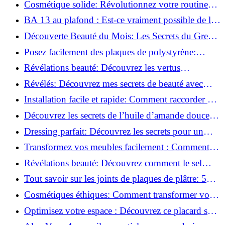
Cosmétique solide: Révolutionnez votre routine
beauté pour zéro déchet!
BA 13 au plafond : Est-ce vraiment possible de les
coller ?
Découverte Beauté du Mois: Les Secrets du Green
Glamour !
Posez facilement des plaques de polystyrène:
Transformez votre plafond sans effort !
Révélations beauté: Découvrez les vertus
insoupçonnées de l'huile de coco!
Révélés: Découvrez mes secrets de beauté avec
l'huile de ricin!
Installation facile et rapide: Comment raccorder un
luminaire au plafond!
Découvrez les secrets de l’huile d’amande douce :
Pourquoi vous devez l'adopter!
Dressing parfait: Découvrez les secrets pour un
rangement optimal!
Transformez vos meubles facilement : Comment
installer des roulettes en un clin d'œil !
Révélations beauté: Découvrez comment le sel
transforme votre routine!
Tout savoir sur les joints de plaques de plâtre: 5
questions clés pour comprendre les fissures!
Cosmétiques éthiques: Comment transformer votre
routine beauté!
Optimisez votre espace : Découvrez ce placard sous
rampant à portes coulissantes!