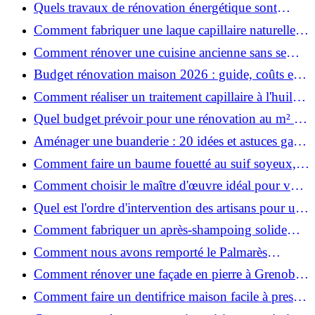
astuces bois ?
Quels travaux de rénovation énergétique sont
éligibles à MaPrimeRénov' ?
Comment fabriquer une laque capillaire naturelle
maison ?
Comment rénover une cuisine ancienne sans se
ruiner ?
Budget rénovation maison 2026 : guide, coûts et
astuces
Comment réaliser un traitement capillaire à l'huile
maison efficace ?
Quel budget prévoir pour une rénovation au m² en
2026 ?
Aménager une buanderie : 20 idées et astuces gain
de place pour un espace fonctionnel et stylé
Comment faire un baume fouetté au suif soyeux,
fait maison ?
Comment choisir le maître d'œuvre idéal pour vos
travaux de rénovation ?
Quel est l'ordre d'intervention des artisans pour une
rénovation ?
Comment fabriquer un après-shampoing solide
naturel pour cheveux ?
Comment nous avons remporté le Palmarès
(Ré)HABITER 2025 : les coulisses du projet primé
Comment rénover une façade en pierre à Grenoble
?
: techniques, coûts et conseils
Comment faire un dentifrice maison facile à presser
?