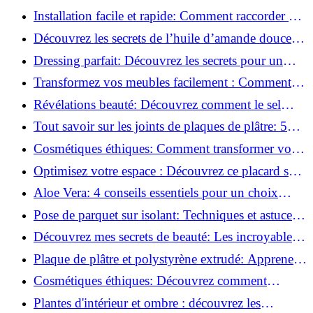
l'huile de ricin!
Installation facile et rapide: Comment raccorder un
luminaire au plafond!
Découvrez les secrets de l’huile d’amande douce :
Pourquoi vous devez l'adopter!
Dressing parfait: Découvrez les secrets pour un
rangement optimal!
Transformez vos meubles facilement : Comment
installer des roulettes en un clin d'œil !
Révélations beauté: Découvrez comment le sel
transforme votre routine!
Tout savoir sur les joints de plaques de plâtre: 5
questions clés pour comprendre les fissures!
Cosmétiques éthiques: Comment transformer votre
routine beauté!
Optimisez votre espace : Découvrez ce placard sous
rampant à portes coulissantes!
Aloe Vera: 4 conseils essentiels pour un choix
parfait!
Pose de parquet sur isolant: Techniques et astuces
pour un sol parfait!
Découvrez mes secrets de beauté: Les incroyables
vertus du raisin!
Plaque de plâtre et polystyrène extrudé: Apprenez
à les coller efficacement!
Cosmétiques éthiques: Découvrez comment
transformer votre routine beauté!
Plantes d'intérieur et ombre : découvrez les