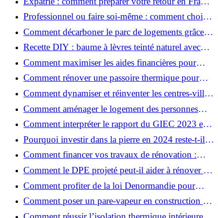
Expatrié : comment préparer votre retour en France
et rénover votre bien à distance ?
Professionnel ou faire soi-même : comment choisir
pour votre rénovation ?
Comment décarboner le parc de logements grâce à
la rénovation énergétique ?
Recette DIY : baume à lèvres teinté naturel avec
SPF
Comment maximiser les aides financières pour
votre rénovation ?
Comment rénover une passoire thermique pour
une maison durable ?
Comment dynamiser et réinventer les centres-villes
avec Action Cœur de Ville ?
Comment aménager le logement des personnes
âgées et obtenir des aides financières ?
Comment interpréter le rapport du GIEC 2023 et
en retenir l'essentiel ?
Pourquoi investir dans la pierre en 2024 reste-t-il
un choix sûr ?
Comment financer vos travaux de rénovation :
aides, prêts et solutions pratiques ?
Comment le DPE projeté peut-il aider à rénover et
valoriser votre bien ?
Comment profiter de la loi Denormandie pour
investir dans l'ancien et défiscaliser ?
Comment poser un pare-vapeur en construction et
rénovation : rôle et erreurs à éviter?
Comment réussir l’isolation thermique intérieure