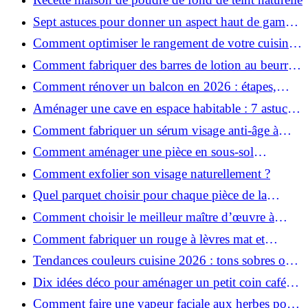
Sept astuces pour donner un aspect haut de gamme
à votre cuisine
Comment optimiser le rangement de votre cuisine
et gagner de la place ?
Comment fabriquer des barres de lotion au beurre
de karité ?
Comment rénover un balcon en 2026 : étapes,
budget et matériaux ?
Aménager une cave en espace habitable : 7 astuces
essentielles
Comment fabriquer un sérum visage anti-âge à
l'huile de rose musquée ?
Comment aménager une pièce en sous-sol
efficacement ?
Comment exfolier son visage naturellement ?
Quel parquet choisir pour chaque pièce de la
maison ?
Comment choisir le meilleur maître d’œuvre à
Grenoble en 2026 ?
Comment fabriquer un rouge à lèvres mat et
hydratant fait maison ?
Tendances couleurs cuisine 2026 : tons sobres ou
colorés, que choisir ?
Dix idées déco pour aménager un petit coin café
chez soi
Comment faire une vapeur faciale aux herbes pour