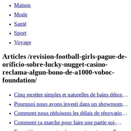
Maison
Mode
Santé
Sport
Voyage
Articles /revision-football-girls-pague-de-
orificio-sobre-lucky-nugget-casino-
reclama-algun-bono-de-a1000-voboc-
foundation/
Cinq recettes simples et naturelles de bains détox
maison
Pourquoi nous avons investi dans un showroom-
atelier et ce que cela apporte aux clients
Comment nous réduisons les délais de rénovation à
3 mois au lieu de 6?
Comment ça marche pour faire une partie soi-
même et nous confier le reste ?