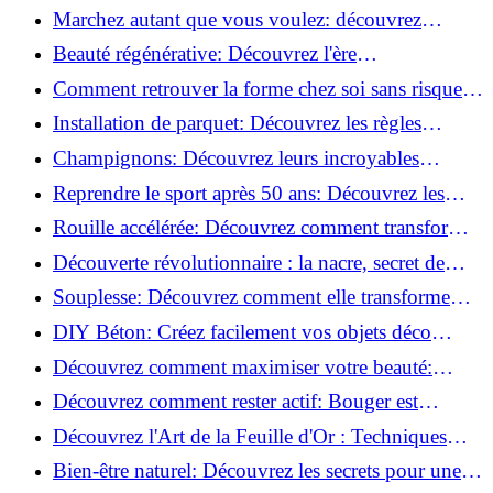
meilleures pour votre maison !
Marchez autant que vous voulez: découvrez
pourquoi c'est bénéfique!
Beauté régénérative: Découvrez l'ère
révolutionnaire de la cosmétique verte!
Comment retrouver la forme chez soi sans risque
de blessure: Techniques et conseils sûrs!
Installation de parquet: Découvrez les règles
essentielles à respecter!
Champignons: Découvrez leurs incroyables
pouvoirs antioxydants!
Reprendre le sport après 50 ans: Découvrez les
meilleures méthodes!
Rouille accélérée: Découvrez comment transformer
la corrosion en déco tendance!
Découverte révolutionnaire : la nacre, secret de
régénération inouï !
Souplesse: Découvrez comment elle transforme
votre performance sportive!
DIY Béton: Créez facilement vos objets déco
tendance!
Découvrez comment maximiser votre beauté:
Astuces et secrets révélés!
Découvrez comment rester actif: Bouger est
toujours possible!
Découvrez l'Art de la Feuille d'Or : Techniques
Incontournables pour Réussir!
Bien-être naturel: Découvrez les secrets pour une