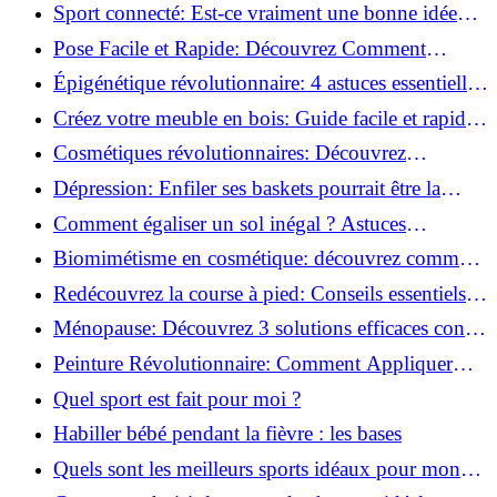
vie saine!
Sport connecté: Est-ce vraiment une bonne idée
pour vous?
Pose Facile et Rapide: Découvrez Comment
Monter des Carreaux de Béton Cellulaire!
Épigénétique révolutionnaire: 4 astuces essentielles
pour transformer votre bien-être!
Créez votre meuble en bois: Guide facile et rapide
pour débutants!
Cosmétiques révolutionnaires: Découvrez
comment les fermes verticales transforment la
Dépression: Enfiler ses baskets pourrait être la
beauté!
solution!
Comment égaliser un sol inégal ? Astuces
infaillibles pour réussir !
Biomimétisme en cosmétique: découvrez comment
la nature inspire l'avenir des soins beauté!
Redécouvrez la course à pied: Conseils essentiels
pour reprendre!
Ménopause: Découvrez 3 solutions efficaces contre
les bouffées de chaleur!
Peinture Révolutionnaire: Comment Appliquer
Deux Couleurs Sur Une Porte!
Quel sport est fait pour moi ?
Habiller bébé pendant la fièvre : les bases
Quels sont les meilleurs sports idéaux pour mon
enfant ?