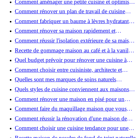
Comment aménager une petite cuisine et optimiser
chaque centimètre carré ?
Comment rénover un plan de travail de cuisine
facilement : guide étape par étape
Comment fabriquer un baume à lèvres hydratant et
naturel au suif ?
Comment rénover sa maison rapidement et
efficacement ?
Comment réussir l'isolation extérieure de sa maison
pour une rénovation performante et durable ?
Recette de gommage maison au café et à la vanille
pour une peau douce
Quel budget prévoir pour rénover une cuisine à
Voiron en 2026 : coûts et aides locales ?
Comment choisir entre cuisiniste, architecte et
contractant général à Voiron ?
Quelles sont mes marques de soins naturels
préférées ?
Quels styles de cuisine conviennent aux maisons et
appartements du Voironnais ?
Comment rénover une maison en pisé pour un
habitat sain et performant ?
Comment faire du maquillage maison que vous
utiliserez vraiment ?
Comment réussir la rénovation d'une maison de
ville en 2026 ?
Comment choisir une cuisine tendance pour une
rénovation en 2026 ?
Recette maison de poudre de fond de teint naturelle