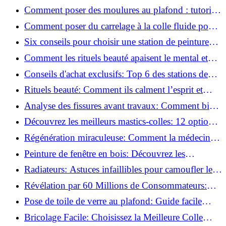
pratiques
Comment poser des moulures au plafond : tutoriel
vidéo pas à pas ?
Comment poser du carrelage à la colle fluide pour
un rendu professionnel ?
Six conseils pour choisir une station de peinture
basse pression
Comment les rituels beauté apaisent le mental et
créent des moments pour soi ?
Conseils d'achat exclusifs: Top 6 des stations de
peinture basse pression incontournables!
Rituels beauté: Comment ils calment l’esprit et
chouchoutent votre âme!
Analyse des fissures avant travaux: Comment bien
préparer vos surfaces!
Découvrez les meilleurs mastics-colles: 12 options
dès 6,70 €!
Régénération miraculeuse: Comment la médecine
régénérative peut restaurer votre confiance!
Peinture de fenêtre en bois: Découvrez les
techniques infaillibles pour un résultat parfait!
Radiateurs: Astuces infaillibles pour camoufler les
tuyaux apparents!
Révélation par 60 Millions de Consommateurs:
Découvrez le sérum anti-rides numéro un!
Pose de toile de verre au plafond: Guide facile
pour débutants!
Bricolage Facile: Choisissez la Meilleure Colle