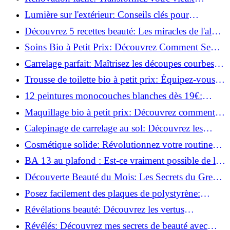
parquet irrégulier en un clin d'œil!
Lumière sur l'extérieur: Conseils clés pour
concevoir et installer votre éclairage!
Découvrez 5 recettes beauté: Les miracles de l'aloe
vera pour votre peau!
Soins Bio à Petit Prix: Découvrez Comment Se
Chouchouter Pour Moins de 35€!
Carrelage parfait: Maîtrisez les découpes courbes
facilement!
Trousse de toilette bio à petit prix: Équipez-vous
pour moins de 25€!
12 peintures monocouches blanches dès 19€:
Découvrez les meilleures offres!
Maquillage bio à petit prix: Découvrez comment
s'équiper pour moins de 50€!
Calepinage de carrelage au sol: Découvrez les
astuces incontournables!
Cosmétique solide: Révolutionnez votre routine
beauté pour zéro déchet!
BA 13 au plafond : Est-ce vraiment possible de les
coller ?
Découverte Beauté du Mois: Les Secrets du Green
Glamour !
Posez facilement des plaques de polystyrène:
Transformez votre plafond sans effort !
Révélations beauté: Découvrez les vertus
insoupçonnées de l'huile de coco!
Révélés: Découvrez mes secrets de beauté avec