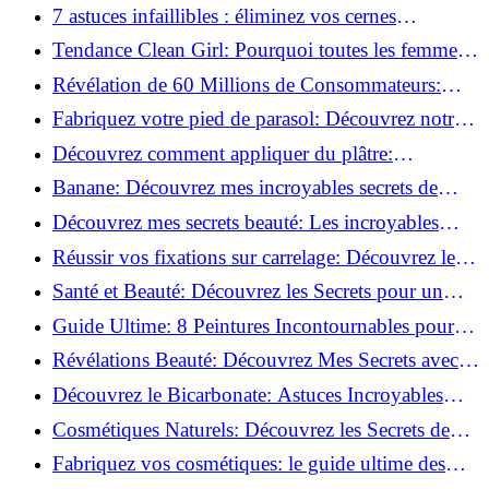
pour Chaque Matériau!
7 astuces infaillibles : éliminez vos cernes
rapidement !
Tendance Clean Girl: Pourquoi toutes les femmes
l'adoptent?
Révélation de 60 Millions de Consommateurs:
Découvrez le meilleur fond de teint pour votre
Fabriquez votre pied de parasol: Découvrez notre
peau!
tutoriel facile !
Découvrez comment appliquer du plâtre:
Techniques pour un mur intérieur parfait!
Banane: Découvrez mes incroyables secrets de
beauté!
Découvrez mes secrets beauté: Les incroyables
vertus du curcuma!
Réussir vos fixations sur carrelage: Découvrez les
astuces infaillibles !
Santé et Beauté: Découvrez les Secrets pour un
Bien-être Optimal!
Guide Ultime: 8 Peintures Incontournables pour
Bois Extérieurs!
Révélations Beauté: Découvrez Mes Secrets avec le
Thé Vert Matcha!
Découvrez le Bicarbonate: Astuces Incroyables
pour Votre Quotidien!
Cosmétiques Naturels: Découvrez les Secrets de
Beauté Éco-responsables!
Fabriquez vos cosmétiques: le guide ultime des
produits de beauté maison!