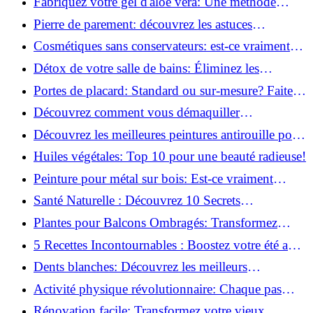
Fabriquez votre gel d'aloe vera: Une méthode
simple et rapide à la maison!
Pierre de parement: découvrez les astuces
infaillibles pour un nettoyage parfait!
Cosmétiques sans conservateurs: est-ce vraiment
possible?
Détox de votre salle de bains: Éliminez les
ingrédients nocifs dès maintenant!
Portes de placard: Standard ou sur-mesure? Faites
le meilleur choix!
Découvrez comment vous démaquiller
naturellement: Astuces et secrets révélés!
Découvrez les meilleures peintures antirouille pour
le fer: Top 12 analysé!
Huiles végétales: Top 10 pour une beauté radieuse!
Peinture pour métal sur bois: Est-ce vraiment
possible?
Santé Naturelle : Découvrez 10 Secrets
Incontournables pour un Bien-être Optimal!
Plantes pour Balcons Ombragés: Transformez
votre Terrasse en Oasis Verte!
5 Recettes Incontournables : Boostez votre été avec
des huiles essentielles!
Dents blanches: Découvrez les meilleurs
ingrédients naturels!
Activité physique révolutionnaire: Chaque pas
compte pour votre santé!
Rénovation facile: Transformez votre vieux