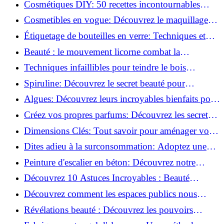
Cosmétiques DIY: 50 recettes incontournables
pour sublimer votre beauté naturelle!
Cosmetibles en vogue: Découvrez le maquillage
100% comestible!
Étiquetage de bouteilles en verre: Techniques et
astuces incontournables!
Beauté : le mouvement licorne combat la
surconsommation !
Techniques infaillibles pour teindre le bois
naturellement: Découvrez comment!
Spiruline: Découvrez le secret beauté pour
revitaliser les peaux fatiguées!
Algues: Découvrez leurs incroyables bienfaits pour
la santé et la beauté!
Créez vos propres parfums: Découvrez les secrets
de la fabrication artisanale!
Dimensions Clés: Tout savoir pour aménager votre
salle de bains!
Dites adieu à la surconsommation: Adoptez une
vie plus simple!
Peinture d'escalier en béton: Découvrez notre
tutoriel facile et rapide!
Découvrez 10 Astuces Incroyables : Beauté
Naturelle avec le Concombre !
Découvrez comment les espaces publics nous
incitent à être plus actifs : Révélations surprenantes!
Révélations beauté : Découvrez les pouvoirs
insoupçonnés du concombre!