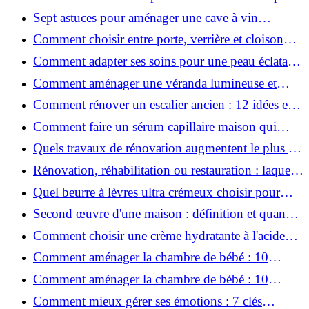
une peau plus saine et rajeunie ?
Sept astuces pour aménager une cave à vin
naturelle chez soi
Comment choisir entre porte, verrière et cloison
coulissante pour séparer vos pièces ?
Comment adapter ses soins pour une peau éclatante
en hiver ?
Comment aménager une véranda lumineuse et
conviviale : 12 idées déco
Comment rénover un escalier ancien : 12 idées et
astuces faciles pas à pas
Comment faire un sérum capillaire maison qui
stimule réellement la pousse des cheveux ?
Quels travaux de rénovation augmentent le plus la
valeur d'une maison pour la revente ?
Rénovation, réhabilitation ou restauration : laquelle
convient le mieux à mon logement ?
Quel beurre à lèvres ultra crémeux choisir pour
lèvres sèches et gercées?
Second œuvre d'une maison : définition et quand
le réaliser
Comment choisir une crème hydratante à l'acide
hyaluronique et niacinamide ?
Comment aménager la chambre de bébé : 10
conseils sécurité, déco et rangement
Comment aménager la chambre de bébé : 10
conseils sécurité, déco et rangement
Comment mieux gérer ses émotions : 7 clés