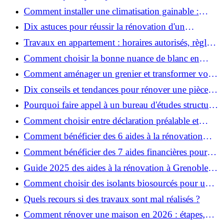
Comment installer une climatisation gainable :
coût, étapes et conseils ?
Dix astuces pour réussir la rénovation d'un
appartement
Travaux en appartement : horaires autorisés, règles
et bonnes pratiques
Comment choisir la bonne nuance de blanc en
décoration et éviter les pièges ?
Comment aménager un grenier et transformer vos
combles en espace habitable ?
Dix conseils et tendances pour rénover une pièce
de la maison
Pourquoi faire appel à un bureau d'études structure
pour garantir la sécurité de vos rénovations ?
Comment choisir entre déclaration préalable et
permis de construire pour vos travaux ?
Comment bénéficier des 6 aides à la rénovation
énergétique à Grenoble ?
Comment bénéficier des 7 aides financières pour la
rénovation énergétique à Voiron ?
Guide 2025 des aides à la rénovation à Grenoble et
Voiron : MaPrimeRénov’, CEE, aides locales
Comment choisir des isolants biosourcés pour une
rénovation écologique ?
Quels recours si des travaux sont mal réalisés ?
Comment rénover une maison en 2026 : étapes,