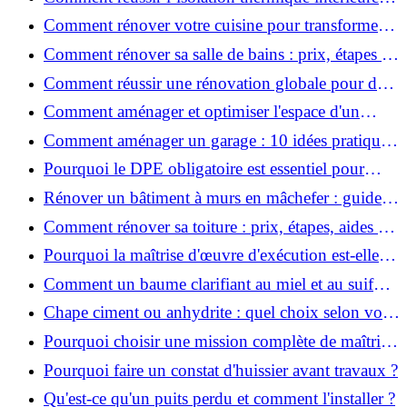
pour une maison économe en énergie ?
Comment rénover votre cuisine pour transformer
votre espace de vie ?
Comment rénover sa salle de bains : prix, étapes et
astuces ?
Comment réussir une rénovation globale pour des
économies et un confort durables?
Comment aménager et optimiser l'espace d'un
studio : 10 astuces pratiques ?
Comment aménager un garage : 10 idées pratiques
et efficaces ?
Pourquoi le DPE obligatoire est essentiel pour
vendre ou louer un bien ?
Rénover un bâtiment à murs en mâchefer : guide
pratique et solutions
Comment rénover sa toiture : prix, étapes, aides et
réglementation ?
Pourquoi la maîtrise d'œuvre d'exécution est-elle
indispensable pour vos chantiers ?
Comment un baume clarifiant au miel et au suif
peut-il purifier la peau ?
Chape ciment ou anhydrite : quel choix selon votre
projet ?
Pourquoi choisir une mission complète de maîtrise
d’œuvre pour réussir vos projets?
Pourquoi faire un constat d'huissier avant travaux ?
Qu'est-ce qu'un puits perdu et comment l'installer ?