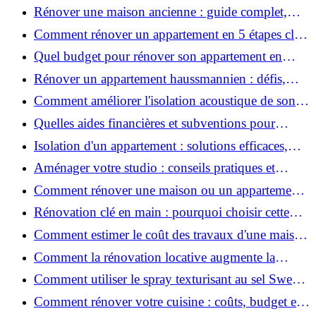
coûts et conseils ?
Rénover une maison ancienne : guide complet,
étapes, budget et astuces
Comment rénover un appartement en 5 étapes clés
?
Quel budget pour rénover son appartement en
2026 ?
Rénover un appartement haussmannien : défis,
conseils pratiques et estimation des prix
Comment améliorer l'isolation acoustique de son
appartement ?
Quelles aides financières et subventions pour
rénover votre appartement en 2026 ?
Isolation d'un appartement : solutions efficaces,
prix et conseils
Aménager votre studio : conseils pratiques et
erreurs à éviter
Comment rénover une maison ou un appartement
avec 50 000 € : budget, étapes et astuces ?
Rénovation clé en main : pourquoi choisir cette
solution et à quoi faire attention ?
Comment estimer le coût des travaux d'une maison
?
Comment la rénovation locative augmente la
rentabilité de votre parc immobilier ?
Comment utiliser le spray texturisant au sel Sweet
Salt pour des cheveux effet plage ?
Comment rénover votre cuisine : coûts, budget et