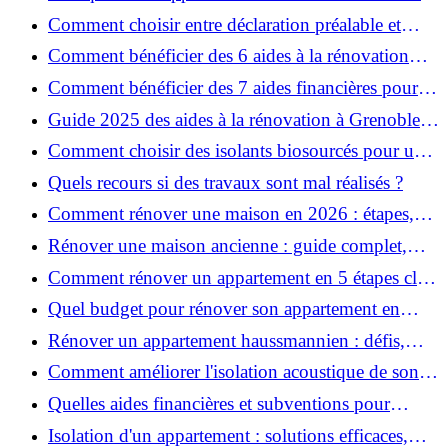
pour garantir la sécurité de vos rénovations ?
Comment choisir entre déclaration préalable et
permis de construire pour vos travaux ?
Comment bénéficier des 6 aides à la rénovation
énergétique à Grenoble ?
Comment bénéficier des 7 aides financières pour la
rénovation énergétique à Voiron ?
Guide 2025 des aides à la rénovation à Grenoble et
Voiron : MaPrimeRénov’, CEE, aides locales
Comment choisir des isolants biosourcés pour une
rénovation écologique ?
Quels recours si des travaux sont mal réalisés ?
Comment rénover une maison en 2026 : étapes,
coûts et conseils ?
Rénover une maison ancienne : guide complet,
étapes, budget et astuces
Comment rénover un appartement en 5 étapes clés
?
Quel budget pour rénover son appartement en
2026 ?
Rénover un appartement haussmannien : défis,
conseils pratiques et estimation des prix
Comment améliorer l'isolation acoustique de son
appartement ?
Quelles aides financières et subventions pour
rénover votre appartement en 2026 ?
Isolation d'un appartement : solutions efficaces,