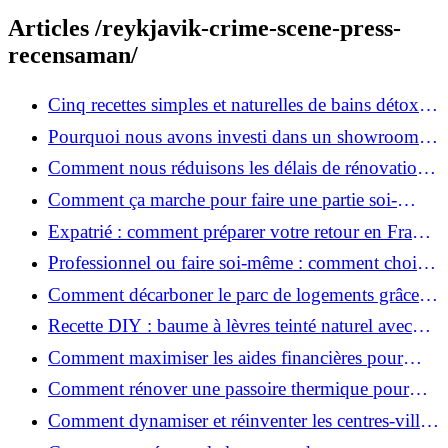
Articles /reykjavik-crime-scene-press-
recensaman/
Cinq recettes simples et naturelles de bains détox
maison
Pourquoi nous avons investi dans un showroom-
atelier et ce que cela apporte aux clients
Comment nous réduisons les délais de rénovation à
3 mois au lieu de 6?
Comment ça marche pour faire une partie soi-
même et nous confier le reste ?
Expatrié : comment préparer votre retour en France
et rénover votre bien à distance ?
Professionnel ou faire soi-même : comment choisir
pour votre rénovation ?
Comment décarboner le parc de logements grâce à
la rénovation énergétique ?
Recette DIY : baume à lèvres teinté naturel avec
SPF
Comment maximiser les aides financières pour
votre rénovation ?
Comment rénover une passoire thermique pour
une maison durable ?
Comment dynamiser et réinventer les centres-villes
avec Action Cœur de Ville ?