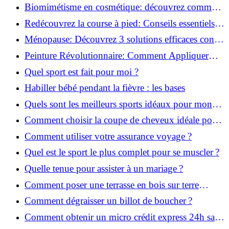
infaillibles pour réussir !
Biomimétisme en cosmétique: découvrez comment
la nature inspire l'avenir des soins beauté!
Redécouvrez la course à pied: Conseils essentiels
pour reprendre!
Ménopause: Découvrez 3 solutions efficaces contre
les bouffées de chaleur!
Peinture Révolutionnaire: Comment Appliquer
Deux Couleurs Sur Une Porte!
Quel sport est fait pour moi ?
Habiller bébé pendant la fièvre : les bases
Quels sont les meilleurs sports idéaux pour mon
enfant ?
Comment choisir la coupe de cheveux idéale pour
votre visage ?
Comment utiliser votre assurance voyage ?
Quel est le sport le plus complet pour se muscler ?
Quelle tenue pour assister à un mariage ?
Comment poser une terrasse en bois sur terre
battue ?
Comment dégraisser un billot de boucher ?
Comment obtenir un micro crédit express 24h sans
justificatif ?