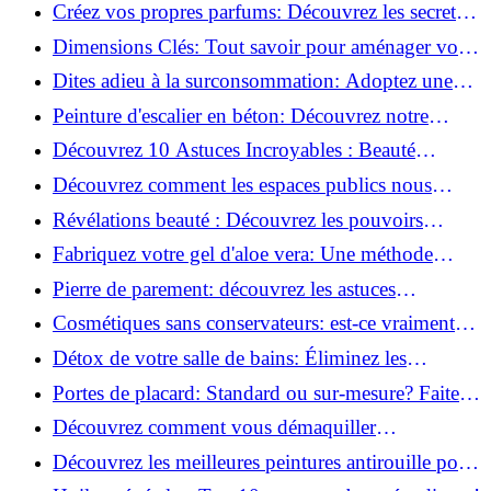
la santé et la beauté!
Créez vos propres parfums: Découvrez les secrets
de la fabrication artisanale!
Dimensions Clés: Tout savoir pour aménager votre
salle de bains!
Dites adieu à la surconsommation: Adoptez une
vie plus simple!
Peinture d'escalier en béton: Découvrez notre
tutoriel facile et rapide!
Découvrez 10 Astuces Incroyables : Beauté
Naturelle avec le Concombre !
Découvrez comment les espaces publics nous
incitent à être plus actifs : Révélations surprenantes!
Révélations beauté : Découvrez les pouvoirs
insoupçonnés du concombre!
Fabriquez votre gel d'aloe vera: Une méthode
simple et rapide à la maison!
Pierre de parement: découvrez les astuces
infaillibles pour un nettoyage parfait!
Cosmétiques sans conservateurs: est-ce vraiment
possible?
Détox de votre salle de bains: Éliminez les
ingrédients nocifs dès maintenant!
Portes de placard: Standard ou sur-mesure? Faites
le meilleur choix!
Découvrez comment vous démaquiller
naturellement: Astuces et secrets révélés!
Découvrez les meilleures peintures antirouille pour
le fer: Top 12 analysé!