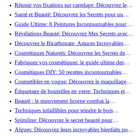
vertus du curcuma!
Réussir vos fixations sur carrelage: Découvrez les
astuces infaillibles !
Santé et Beauté: Découvrez les Secrets pour un
Bien-être Optimal!
Guide Ultime: 8 Peintures Incontournables pour
Bois Extérieurs!
Révélations Beauté: Découvrez Mes Secrets avec le
Thé Vert Matcha!
Découvrez le Bicarbonate: Astuces Incroyables
pour Votre Quotidien!
Cosmétiques Naturels: Découvrez les Secrets de
Beauté Éco-responsables!
Fabriquez vos cosmétiques: le guide ultime des
produits de beauté maison!
Cosmétiques DIY: 50 recettes incontournables
pour sublimer votre beauté naturelle!
Cosmetibles en vogue: Découvrez le maquillage
100% comestible!
Étiquetage de bouteilles en verre: Techniques et
astuces incontournables!
Beauté : le mouvement licorne combat la
surconsommation !
Techniques infaillibles pour teindre le bois
naturellement: Découvrez comment!
Spiruline: Découvrez le secret beauté pour
revitaliser les peaux fatiguées!
Algues: Découvrez leurs incroyables bienfaits pour