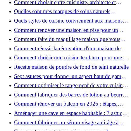
Comment choisir entre cuisiniste, architecte et
contractant général à Voiron ?
Quelles sont mes marques de soins naturels
préférées ?
Quels styles de cuisine conviennent aux maisons et
appartements du Voironnais ?
Comment rénover une maison en pisé pour un
habitat sain et performant ?
Comment faire du maquillage maison que vous
utiliserez vraiment ?
Comment réussir la rénovation d'une maison de
ville en 2026 ?
Comment choisir une cuisine tendance pour une
rénovation en 2026 ?
Recette maison de poudre de fond de teint naturelle
Sept astuces pour donner un aspect haut de gamme
à votre cuisine
Comment optimiser le rangement de votre cuisine
et gagner de la place ?
Comment fabriquer des barres de lotion au beurre
de karité ?
Comment rénover un balcon en 2026 : étapes,
budget et matériaux ?
Aménager une cave en espace habitable : 7 astuces
essentielles
Comment fabriquer un sérum visage anti-âge à
l'huile de rose musquée ?