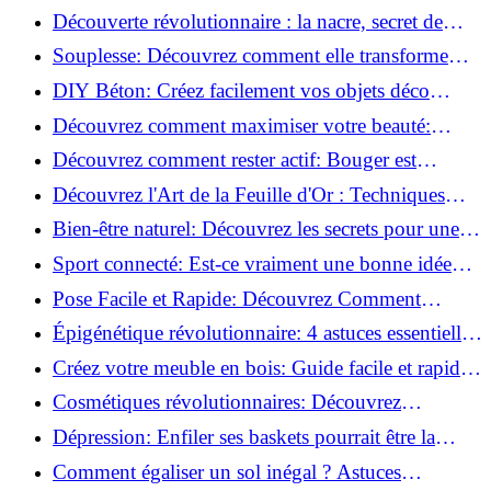
la corrosion en déco tendance!
Découverte révolutionnaire : la nacre, secret de
régénération inouï !
Souplesse: Découvrez comment elle transforme
votre performance sportive!
DIY Béton: Créez facilement vos objets déco
tendance!
Découvrez comment maximiser votre beauté:
Astuces et secrets révélés!
Découvrez comment rester actif: Bouger est
toujours possible!
Découvrez l'Art de la Feuille d'Or : Techniques
Incontournables pour Réussir!
Bien-être naturel: Découvrez les secrets pour une
vie saine!
Sport connecté: Est-ce vraiment une bonne idée
pour vous?
Pose Facile et Rapide: Découvrez Comment
Monter des Carreaux de Béton Cellulaire!
Épigénétique révolutionnaire: 4 astuces essentielles
pour transformer votre bien-être!
Créez votre meuble en bois: Guide facile et rapide
pour débutants!
Cosmétiques révolutionnaires: Découvrez
comment les fermes verticales transforment la
Dépression: Enfiler ses baskets pourrait être la
beauté!
solution!
Comment égaliser un sol inégal ? Astuces