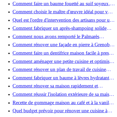
de place pour un espace fonctionnel et stylé
Comment faire un baume fouetté au suif soyeux,
fait maison ?
Comment choisir le maître d'œuvre idéal pour vos
travaux de rénovation ?
Quel est l'ordre d'intervention des artisans pour une
rénovation ?
Comment fabriquer un après-shampoing solide
naturel pour cheveux ?
Comment nous avons remporté le Palmarès
(Ré)HABITER 2025 : les coulisses du projet primé
Comment rénover une façade en pierre à Grenoble
?
: techniques, coûts et conseils
Comment faire un dentifrice maison facile à presser
?
Comment aménager une petite cuisine et optimiser
chaque centimètre carré ?
Comment rénover un plan de travail de cuisine
facilement : guide étape par étape
Comment fabriquer un baume à lèvres hydratant et
naturel au suif ?
Comment rénover sa maison rapidement et
efficacement ?
Comment réussir l'isolation extérieure de sa maison
pour une rénovation performante et durable ?
Recette de gommage maison au café et à la vanille
pour une peau douce
Quel budget prévoir pour rénover une cuisine à
Voiron en 2026 : coûts et aides locales ?