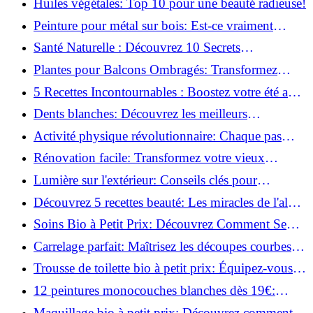
Huiles végétales: Top 10 pour une beauté radieuse!
Peinture pour métal sur bois: Est-ce vraiment
possible?
Santé Naturelle : Découvrez 10 Secrets
Incontournables pour un Bien-être Optimal!
Plantes pour Balcons Ombragés: Transformez
votre Terrasse en Oasis Verte!
5 Recettes Incontournables : Boostez votre été avec
des huiles essentielles!
Dents blanches: Découvrez les meilleurs
ingrédients naturels!
Activité physique révolutionnaire: Chaque pas
compte pour votre santé!
Rénovation facile: Transformez votre vieux
parquet irrégulier en un clin d'œil!
Lumière sur l'extérieur: Conseils clés pour
concevoir et installer votre éclairage!
Découvrez 5 recettes beauté: Les miracles de l'aloe
vera pour votre peau!
Soins Bio à Petit Prix: Découvrez Comment Se
Chouchouter Pour Moins de 35€!
Carrelage parfait: Maîtrisez les découpes courbes
facilement!
Trousse de toilette bio à petit prix: Équipez-vous
pour moins de 25€!
12 peintures monocouches blanches dès 19€:
Découvrez les meilleures offres!
Maquillage bio à petit prix: Découvrez comment