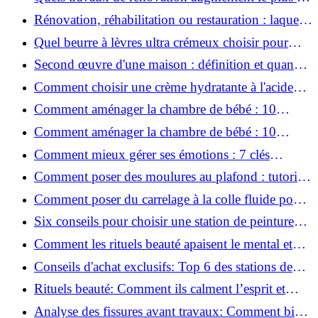
valeur d'une maison pour la revente ?
Rénovation, réhabilitation ou restauration : laquelle
convient le mieux à mon logement ?
Quel beurre à lèvres ultra crémeux choisir pour
lèvres sèches et gercées?
Second œuvre d'une maison : définition et quand
le réaliser
Comment choisir une crème hydratante à l'acide
hyaluronique et niacinamide ?
Comment aménager la chambre de bébé : 10
conseils sécurité, déco et rangement
Comment aménager la chambre de bébé : 10
conseils sécurité, déco et rangement
Comment mieux gérer ses émotions : 7 clés
pratiques
Comment poser des moulures au plafond : tutoriel
vidéo pas à pas ?
Comment poser du carrelage à la colle fluide pour
un rendu professionnel ?
Six conseils pour choisir une station de peinture
basse pression
Comment les rituels beauté apaisent le mental et
créent des moments pour soi ?
Conseils d'achat exclusifs: Top 6 des stations de
peinture basse pression incontournables!
Rituels beauté: Comment ils calment l’esprit et
chouchoutent votre âme!
Analyse des fissures avant travaux: Comment bien