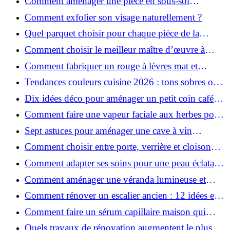
Comment aménager une pièce en sous-sol
efficacement ?
Comment exfolier son visage naturellement ?
Quel parquet choisir pour chaque pièce de la
maison ?
Comment choisir le meilleur maître d’œuvre à
Grenoble en 2026 ?
Comment fabriquer un rouge à lèvres mat et
hydratant fait maison ?
Tendances couleurs cuisine 2026 : tons sobres ou
colorés, que choisir ?
Dix idées déco pour aménager un petit coin café
chez soi
Comment faire une vapeur faciale aux herbes pour
une peau plus saine et rajeunie ?
Sept astuces pour aménager une cave à vin
naturelle chez soi
Comment choisir entre porte, verrière et cloison
coulissante pour séparer vos pièces ?
Comment adapter ses soins pour une peau éclatante
en hiver ?
Comment aménager une véranda lumineuse et
conviviale : 12 idées déco
Comment rénover un escalier ancien : 12 idées et
astuces faciles pas à pas
Comment faire un sérum capillaire maison qui
stimule réellement la pousse des cheveux ?
Quels travaux de rénovation augmentent le plus la