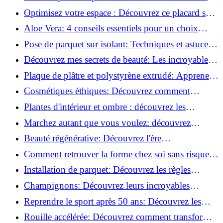
routine beauté!
Optimisez votre espace : Découvrez ce placard sous
rampant à portes coulissantes!
Aloe Vera: 4 conseils essentiels pour un choix
parfait!
Pose de parquet sur isolant: Techniques et astuces
pour un sol parfait!
Découvrez mes secrets de beauté: Les incroyables
vertus du raisin!
Plaque de plâtre et polystyrène extrudé: Apprenez
à les coller efficacement!
Cosmétiques éthiques: Découvrez comment
transformer votre routine beauté!
Plantes d'intérieur et ombre : découvrez les
meilleures pour votre maison !
Marchez autant que vous voulez: découvrez
pourquoi c'est bénéfique!
Beauté régénérative: Découvrez l'ère
révolutionnaire de la cosmétique verte!
Comment retrouver la forme chez soi sans risque
de blessure: Techniques et conseils sûrs!
Installation de parquet: Découvrez les règles
essentielles à respecter!
Champignons: Découvrez leurs incroyables
pouvoirs antioxydants!
Reprendre le sport après 50 ans: Découvrez les
meilleures méthodes!
Rouille accélérée: Découvrez comment transformer