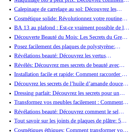
s'équiper pour moins de 50€!
Calepinage de carrelage au sol: Découvrez les
astuces incontournables!
Cosmétique solide: Révolutionnez votre routine
beauté pour zéro déchet!
BA 13 au plafond : Est-ce vraiment possible de les
coller ?
Découverte Beauté du Mois: Les Secrets du Green
Glamour !
Posez facilement des plaques de polystyrène:
Transformez votre plafond sans effort !
Révélations beauté: Découvrez les vertus
insoupçonnées de l'huile de coco!
Révélés: Découvrez mes secrets de beauté avec
l'huile de ricin!
Installation facile et rapide: Comment raccorder un
luminaire au plafond!
Découvrez les secrets de l’huile d’amande douce :
Pourquoi vous devez l'adopter!
Dressing parfait: Découvrez les secrets pour un
rangement optimal!
Transformez vos meubles facilement : Comment
installer des roulettes en un clin d'œil !
Révélations beauté: Découvrez comment le sel
transforme votre routine!
Tout savoir sur les joints de plaques de plâtre: 5
questions clés pour comprendre les fissures!
Cosmétiques éthiques: Comment transformer votre