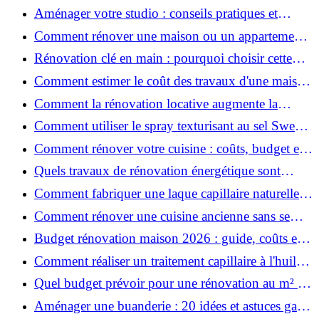
prix et conseils
Aménager votre studio : conseils pratiques et
erreurs à éviter
Comment rénover une maison ou un appartement
avec 50 000 € : budget, étapes et astuces ?
Rénovation clé en main : pourquoi choisir cette
solution et à quoi faire attention ?
Comment estimer le coût des travaux d'une maison
?
Comment la rénovation locative augmente la
rentabilité de votre parc immobilier ?
Comment utiliser le spray texturisant au sel Sweet
Salt pour des cheveux effet plage ?
Comment rénover votre cuisine : coûts, budget et
astuces bois ?
Quels travaux de rénovation énergétique sont
éligibles à MaPrimeRénov' ?
Comment fabriquer une laque capillaire naturelle
maison ?
Comment rénover une cuisine ancienne sans se
ruiner ?
Budget rénovation maison 2026 : guide, coûts et
astuces
Comment réaliser un traitement capillaire à l'huile
maison efficace ?
Quel budget prévoir pour une rénovation au m² en
2026 ?
Aménager une buanderie : 20 idées et astuces gain