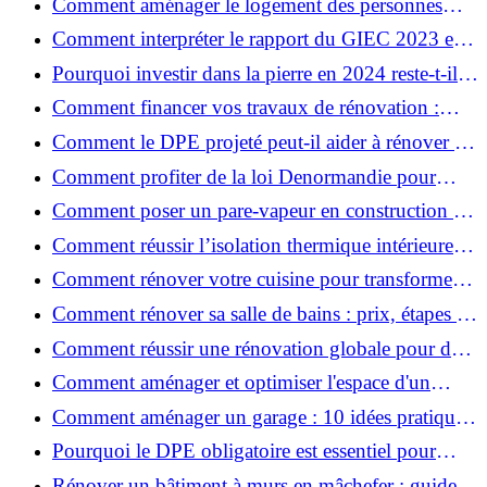
Comment aménager le logement des personnes
âgées et obtenir des aides financières ?
Comment interpréter le rapport du GIEC 2023 et
en retenir l'essentiel ?
Pourquoi investir dans la pierre en 2024 reste-t-il
un choix sûr ?
Comment financer vos travaux de rénovation :
aides, prêts et solutions pratiques ?
Comment le DPE projeté peut-il aider à rénover et
valoriser votre bien ?
Comment profiter de la loi Denormandie pour
investir dans l'ancien et défiscaliser ?
Comment poser un pare-vapeur en construction et
rénovation : rôle et erreurs à éviter?
Comment réussir l’isolation thermique intérieure
pour une maison économe en énergie ?
Comment rénover votre cuisine pour transformer
votre espace de vie ?
Comment rénover sa salle de bains : prix, étapes et
astuces ?
Comment réussir une rénovation globale pour des
économies et un confort durables?
Comment aménager et optimiser l'espace d'un
studio : 10 astuces pratiques ?
Comment aménager un garage : 10 idées pratiques
et efficaces ?
Pourquoi le DPE obligatoire est essentiel pour
vendre ou louer un bien ?
Rénover un bâtiment à murs en mâchefer : guide