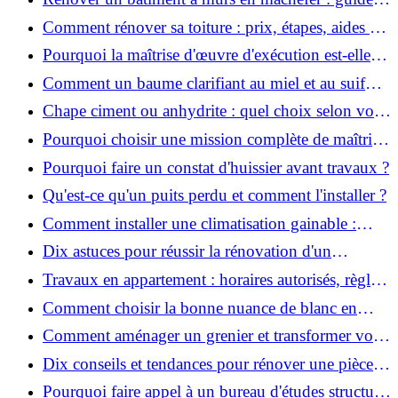
pratique et solutions
Comment rénover sa toiture : prix, étapes, aides et
réglementation ?
Pourquoi la maîtrise d'œuvre d'exécution est-elle
indispensable pour vos chantiers ?
Comment un baume clarifiant au miel et au suif
peut-il purifier la peau ?
Chape ciment ou anhydrite : quel choix selon votre
projet ?
Pourquoi choisir une mission complète de maîtrise
d’œuvre pour réussir vos projets?
Pourquoi faire un constat d'huissier avant travaux ?
Qu'est-ce qu'un puits perdu et comment l'installer ?
Comment installer une climatisation gainable :
coût, étapes et conseils ?
Dix astuces pour réussir la rénovation d'un
appartement
Travaux en appartement : horaires autorisés, règles
et bonnes pratiques
Comment choisir la bonne nuance de blanc en
décoration et éviter les pièges ?
Comment aménager un grenier et transformer vos
combles en espace habitable ?
Dix conseils et tendances pour rénover une pièce
de la maison
Pourquoi faire appel à un bureau d'études structure