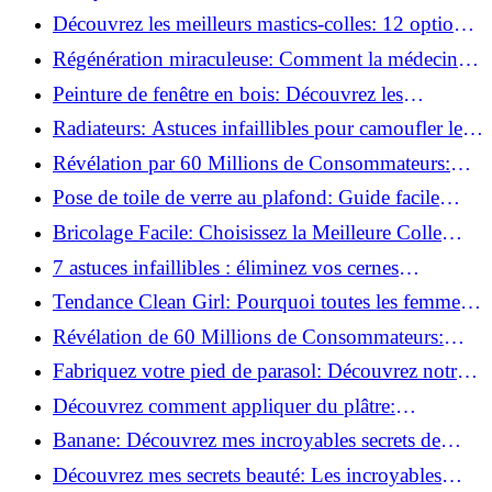
préparer vos surfaces!
Découvrez les meilleurs mastics-colles: 12 options
dès 6,70 €!
Régénération miraculeuse: Comment la médecine
régénérative peut restaurer votre confiance!
Peinture de fenêtre en bois: Découvrez les
techniques infaillibles pour un résultat parfait!
Radiateurs: Astuces infaillibles pour camoufler les
tuyaux apparents!
Révélation par 60 Millions de Consommateurs:
Découvrez le sérum anti-rides numéro un!
Pose de toile de verre au plafond: Guide facile
pour débutants!
Bricolage Facile: Choisissez la Meilleure Colle
pour Chaque Matériau!
7 astuces infaillibles : éliminez vos cernes
rapidement !
Tendance Clean Girl: Pourquoi toutes les femmes
l'adoptent?
Révélation de 60 Millions de Consommateurs:
Découvrez le meilleur fond de teint pour votre
Fabriquez votre pied de parasol: Découvrez notre
peau!
tutoriel facile !
Découvrez comment appliquer du plâtre:
Techniques pour un mur intérieur parfait!
Banane: Découvrez mes incroyables secrets de
beauté!
Découvrez mes secrets beauté: Les incroyables