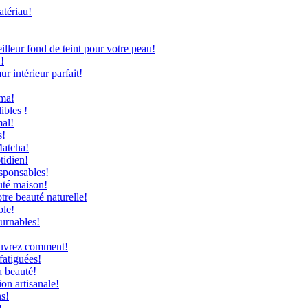
atériau!
leur fond de teint pour votre peau!
!
 intérieur parfait!
uma!
ibles !
mal!
s!
Matcha!
tidien!
sponsables!
uté maison!
re beauté naturelle!
ble!
ournables!
couvrez comment!
fatiguées!
a beauté!
on artisanale!
ns!