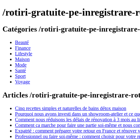
/rotiri-gratuite-pe-inregistrare
Catégories /rotiri-gratuite-pe-inregistrare
Beauté
Finance
Lifestyle
Maison
Mode
Santé
Sport
Voyage
Articles /rotiri-gratuite-pe-inregistrare-r
Cinq recettes simples et naturelles de bains détox maison
Pourquoi nous avons investi dans un showroom-atelier et ce que
Comment nous réduisons les délais de rénovation à 3 mois au l
Comment ça marche pour faire une partie soi-même et nous confi
Expatrié : comment préparer votre retour en France et rénover v
Professionnel ou faire soi-même : comment choisir pour votre r