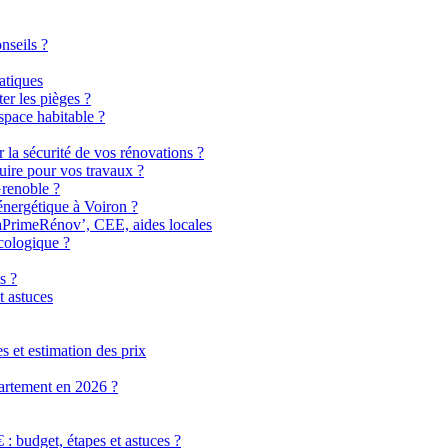
nseils ?
atiques
er les pièges ?
pace habitable ?
r la sécurité de vos rénovations ?
uire pour vos travaux ?
Grenoble ?
énergétique à Voiron ?
MaPrimeRénov’, CEE, aides locales
cologique ?
s ?
t astuces
 et estimation des prix
partement en 2026 ?
 budget, étapes et astuces ?