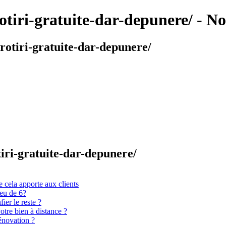
-rotiri-gratuite-dar-depunere/ - N
-rotiri-gratuite-dar-depunere/
otiri-gratuite-dar-depunere/
 cela apporte aux clients
ieu de 6?
er le reste ?
otre bien à distance ?
énovation ?