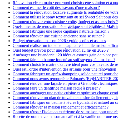
Rénovation clé en main : pourquoi choisir cette solution et à quo
Comment estimer le coût des travaux d'une maison ?
Comment la rénovation locative augmente la rentabilité de votr
Comment utiliser le spray texturisant au sel Sweet Salt pour des
Comment rénover votre cuisine : coûts, budget et astuces bois ?
Quels travaux de rénovation énergétique sont éligibles à MaPr
Comment fabriquer une laque capillaire naturelle maison ?
Comment rénover une cuisine ancienne sans se ruiner ?
Budget rénovation maison 2026 : guide, coûts et astuces
Comment réaliser un traitement capillaire à l'huile maison effica
Quel budget prévoir pour une rénovation au m² en 2026 ?
Aménager une buanderie : 20 idées et astuces gain de place pour
Comment faire un baume fouetté au suif soyeux, fait maison ?
Comment choisir le maître d'œuvre idéal pour vos travaux de r
Quel est l'ordre d'intervention des artisans pour une rénovation 
Comment fabriquer un après-shampoing solide naturel pour ch
Comment nous avons remporté le Palmarès (Ré)HABITER 2025 :
Comment rénover une façade en pierre à Grenoble : techniques, 
Comment faire un dentifrice maison facile à presser ?
Comment aménager une petite cuisine et optimiser chaque centi
Comment rénover un plan de travail de cuisine facilement : gui
Comment fabriquer un baume à lèvres hydratant et naturel au su
Comment rénover sa maison rapidement et efficacement ?
Comment réussir l'isolation extérieure de sa maison pour une r
Recette de gommage maison au café et à la vanille pour une p