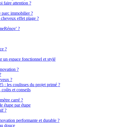
i faire attention ?
e parc immobilier ?
 cheveux effet plage ?
imeRénov' ?
ce ?
 un espace fonctionnel et stylé
énovation ?
?
eveux ?
 les coulisses du projet primé ?
coûts et conseils
mètre carré ?
de étape par étape
if ?
énovation performante et durable ?
eau douce