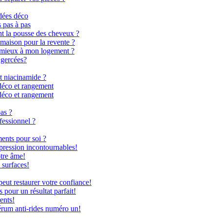
dées déco
s pas à pas
nt la pousse des cheveux ?
 maison pour la revente ?
le mieux à mon logement ?
 gercées?
t niacinamide ?
déco et rangement
déco et rangement
as ?
fessionnel ?
ents pour soi ?
 pression incontournables!
otre âme!
 surfaces!
ut restaurer votre confiance!
 pour un résultat parfait!
ents!
rum anti-rides numéro un!