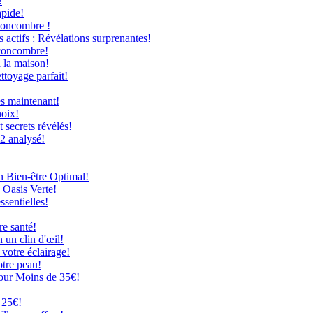
!
apide!
Concombre !
 actifs : Révélations surprenantes!
 concombre!
à la maison!
ttoyage parfait!
ès maintenant!
hoix!
secrets révélés!
12 analysé!
n Bien-être Optimal!
 Oasis Verte!
ssentielles!
re santé!
 un clin d'œil!
 votre éclairage!
otre peau!
our Moins de 35€!
 25€!