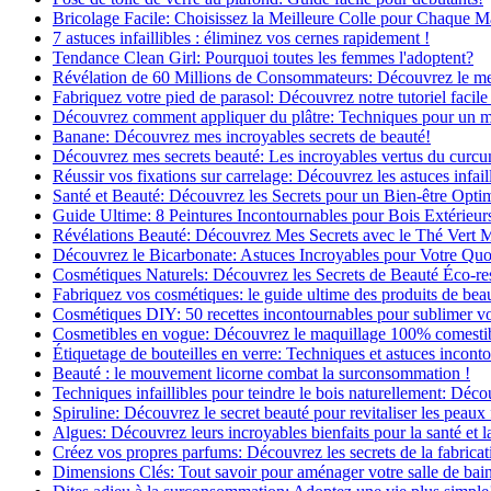
Bricolage Facile: Choisissez la Meilleure Colle pour Chaque M
7 astuces infaillibles : éliminez vos cernes rapidement !
Tendance Clean Girl: Pourquoi toutes les femmes l'adoptent?
Révélation de 60 Millions de Consommateurs: Découvrez le meil
Fabriquez votre pied de parasol: Découvrez notre tutoriel facile 
Découvrez comment appliquer du plâtre: Techniques pour un mur
Banane: Découvrez mes incroyables secrets de beauté!
Découvrez mes secrets beauté: Les incroyables vertus du curc
Réussir vos fixations sur carrelage: Découvrez les astuces infaill
Santé et Beauté: Découvrez les Secrets pour un Bien-être Opti
Guide Ultime: 8 Peintures Incontournables pour Bois Extérieur
Révélations Beauté: Découvrez Mes Secrets avec le Thé Vert 
Découvrez le Bicarbonate: Astuces Incroyables pour Votre Quo
Cosmétiques Naturels: Découvrez les Secrets de Beauté Éco-re
Fabriquez vos cosmétiques: le guide ultime des produits de bea
Cosmétiques DIY: 50 recettes incontournables pour sublimer vot
Cosmetibles en vogue: Découvrez le maquillage 100% comesti
Étiquetage de bouteilles en verre: Techniques et astuces incont
Beauté : le mouvement licorne combat la surconsommation !
Techniques infaillibles pour teindre le bois naturellement: Dé
Spiruline: Découvrez le secret beauté pour revitaliser les peaux 
Algues: Découvrez leurs incroyables bienfaits pour la santé et l
Créez vos propres parfums: Découvrez les secrets de la fabricati
Dimensions Clés: Tout savoir pour aménager votre salle de bai