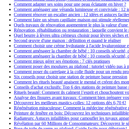
Comment adapter ses soins pour une peau éclatante en hiver ?
Comment aménager une véranda lumineuse et conviviale : 12 i
Comment rénover un escalier ancien : 12 idées et astuces facile
Comment faire un sérum capillaire maison qui stimule réelleme
Quels travaux de rénovation augmentent le plus la valeur d'une
Rénovation, réhabilitation ou restauration : laquelle convient 
Quel beurre à lèvres ultra crémeux choisir pour lèvres sèches et
Second œuvre d'une maison : définition et quand le réaliser
Comment choisir une crème hydratante à l'acide hyaluronique e
Comment aménager la chambre de bébé : 10 conseils sécurité, 
Comment aménager la chambre de bébé : 10 conseils sécurité, 
Comment mieux gérer ses émotions : 7 clés pratiques
Comment poser des moulures au plafond : tutoriel vidéo pas à p
Comment poser du carrelage à la colle fluide pour un rendu pro
Six conseils pour choisir une station de peinture basse pression
Comment les rituels beauté apaisent le mental et créent des mom
Conseils d'achat exclusifs: Top 6 des stations de peinture basse
Rituels beauté: Comment ils calment l’esprit et chouchoutent v
Analyse des fissures avant travaux: Comment bien préparer vos
Découvrez les meilleurs mastics-colles: 12 options dès 6,70 €!
Régénération miraculeuse: Comment la médecine régénérative pe
Peinture de fenêtre en bois: Découvrez les techniques infaillibles
Radiateurs: Astuces infaillibles pour camoufler les tuyaux appar
Révélation par 60 Millions de Consommateurs: Découvrez le sé
Pose de toile de verre au plafond: Guide facile pour débutants!