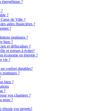
n énergétique ?
 ?
able ?
 Cœur de Ville ?
es aides financières ?
entiel ?
lutions pratiques ?
re bien ?
en et défiscaliser ?
le et erreurs à éviter?
son économe en énergie ?
e vie ?
 un confort durables?
s pratiques ?
?
un bien ?
utions
on ?
pour vos chantiers ?
la peau ?
 réussir vos projets?