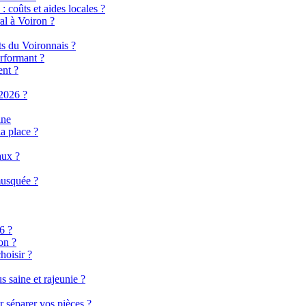
 coûts et aides locales ?
al à Voiron ?
ts du Voironnais ?
rformant ?
ent ?
2026 ?
ine
a place ?
aux ?
musquée ?
6 ?
on ?
hoisir ?
 saine et rajeunie ?
r séparer vos pièces ?