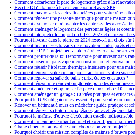
Comment décarboner le parc de logements grâce à la rénovatio
Recette DIY : baume à lèvres teinté naturel avec SPF
Comment maximiser les aides financières pour votre rénovation
Comment rénover une passoire thermique pour une maison dur
Comment dynamiser et réinventer les centres-villes avec Action
Comment aménager le logement des personnes âgées et obtenir d
Comment interpréter le rapport du GIEC 2023 et en retenir l'ess
Pourquoi investir dans la pierre en 2024 reste-t-il un choix sûr ?
Comment financer vos travaux de rénovation : aides, prêts et so
Comment le DPE projeté peut-il aider à rénover et valoriser vot
Comment profiter de la loi Denormandie pour investir dans l'anci
Comment poser un pare-vapeur en construction et rénovation : rô
Comment réussir l’isolation thermique intérieure pour une mai
Comment rénover votre cuisine pour transformer votre espace d
Comment rénover sa salle de bains : prix, étapes et astuces ?
Comment réussir une rénovation globale pour des économies et
Comment aménager et optimiser l'espace d'un studio : 10 astuce
Comment aménager un garage : 10 idées pratiques et efficaces 
Pourquoi le DPE obligatoire est essentiel pour vendre ou louer 
Rénover un bâtiment à murs en mâchefer : guide pratique et sol
Comment rénover sa toiture : prix, étapes, aides et réglementati
Pourquoi la maîtrise d'œuvre d'exécution est-elle indispensable 
Comment un baume clarifiant au miel et au suif peut-il purifier 
Chape ciment ou anhydrite : quel choix selon votre projet ?
Pourquoi choisir une mission complète de maîtrise d’œuvre pour