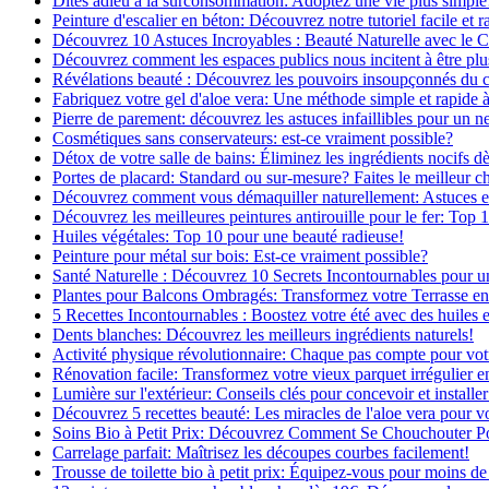
Dites adieu à la surconsommation: Adoptez une vie plus simple
Peinture d'escalier en béton: Découvrez notre tutoriel facile et r
Découvrez 10 Astuces Incroyables : Beauté Naturelle avec le 
Découvrez comment les espaces publics nous incitent à être plus
Révélations beauté : Découvrez les pouvoirs insoupçonnés du
Fabriquez votre gel d'aloe vera: Une méthode simple et rapide 
Pierre de parement: découvrez les astuces infaillibles pour un ne
Cosmétiques sans conservateurs: est-ce vraiment possible?
Détox de votre salle de bains: Éliminez les ingrédients nocifs d
Portes de placard: Standard ou sur-mesure? Faites le meilleur c
Découvrez comment vous démaquiller naturellement: Astuces et 
Découvrez les meilleures peintures antirouille pour le fer: Top 
Huiles végétales: Top 10 pour une beauté radieuse!
Peinture pour métal sur bois: Est-ce vraiment possible?
Santé Naturelle : Découvrez 10 Secrets Incontournables pour u
Plantes pour Balcons Ombragés: Transformez votre Terrasse en
5 Recettes Incontournables : Boostez votre été avec des huiles e
Dents blanches: Découvrez les meilleurs ingrédients naturels!
Activité physique révolutionnaire: Chaque pas compte pour vot
Rénovation facile: Transformez votre vieux parquet irrégulier en
Lumière sur l'extérieur: Conseils clés pour concevoir et installer
Découvrez 5 recettes beauté: Les miracles de l'aloe vera pour v
Soins Bio à Petit Prix: Découvrez Comment Se Chouchouter P
Carrelage parfait: Maîtrisez les découpes courbes facilement!
Trousse de toilette bio à petit prix: Équipez-vous pour moins de