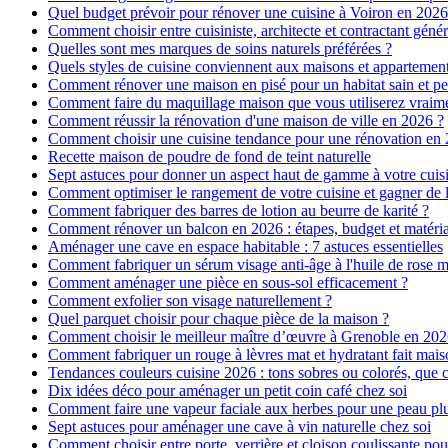
Quel budget prévoir pour rénover une cuisine à Voiron en 2026 :
Comment choisir entre cuisiniste, architecte et contractant génér
Quelles sont mes marques de soins naturels préférées ?
Quels styles de cuisine conviennent aux maisons et appartemen
Comment rénover une maison en pisé pour un habitat sain et pe
Comment faire du maquillage maison que vous utiliserez vraim
Comment réussir la rénovation d'une maison de ville en 2026 ?
Comment choisir une cuisine tendance pour une rénovation en 
Recette maison de poudre de fond de teint naturelle
Sept astuces pour donner un aspect haut de gamme à votre cuis
Comment optimiser le rangement de votre cuisine et gagner de l
Comment fabriquer des barres de lotion au beurre de karité ?
Comment rénover un balcon en 2026 : étapes, budget et matéri
Aménager une cave en espace habitable : 7 astuces essentielles
Comment fabriquer un sérum visage anti-âge à l'huile de rose 
Comment aménager une pièce en sous-sol efficacement ?
Comment exfolier son visage naturellement ?
Quel parquet choisir pour chaque pièce de la maison ?
Comment choisir le meilleur maître d’œuvre à Grenoble en 202
Comment fabriquer un rouge à lèvres mat et hydratant fait mais
Tendances couleurs cuisine 2026 : tons sobres ou colorés, que c
Dix idées déco pour aménager un petit coin café chez soi
Comment faire une vapeur faciale aux herbes pour une peau plus
Sept astuces pour aménager une cave à vin naturelle chez soi
Comment choisir entre porte, verrière et cloison coulissante pou