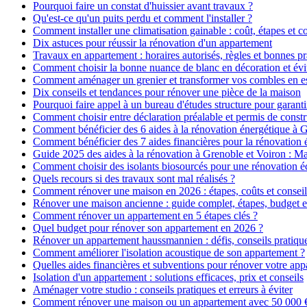
Pourquoi faire un constat d'huissier avant travaux ?
Qu'est-ce qu'un puits perdu et comment l'installer ?
Comment installer une climatisation gainable : coût, étapes et co
Dix astuces pour réussir la rénovation d'un appartement
Travaux en appartement : horaires autorisés, règles et bonnes pr
Comment choisir la bonne nuance de blanc en décoration et évit
Comment aménager un grenier et transformer vos combles en es
Dix conseils et tendances pour rénover une pièce de la maison
Pourquoi faire appel à un bureau d'études structure pour garanti
Comment choisir entre déclaration préalable et permis de constr
Comment bénéficier des 6 aides à la rénovation énergétique à 
Comment bénéficier des 7 aides financières pour la rénovation 
Guide 2025 des aides à la rénovation à Grenoble et Voiron : 
Comment choisir des isolants biosourcés pour une rénovation é
Quels recours si des travaux sont mal réalisés ?
Comment rénover une maison en 2026 : étapes, coûts et conseil
Rénover une maison ancienne : guide complet, étapes, budget e
Comment rénover un appartement en 5 étapes clés ?
Quel budget pour rénover son appartement en 2026 ?
Rénover un appartement haussmannien : défis, conseils pratiques
Comment améliorer l'isolation acoustique de son appartement ?
Quelles aides financières et subventions pour rénover votre ap
Isolation d'un appartement : solutions efficaces, prix et conseils
Aménager votre studio : conseils pratiques et erreurs à éviter
Comment rénover une maison ou un appartement avec 50 000 € :