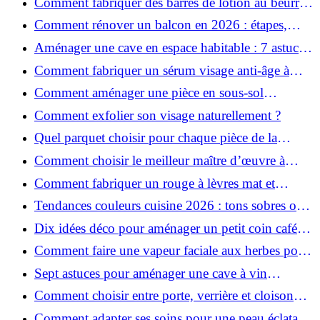
Comment fabriquer des barres de lotion au beurre
de karité ?
Comment rénover un balcon en 2026 : étapes,
budget et matériaux ?
Aménager une cave en espace habitable : 7 astuces
essentielles
Comment fabriquer un sérum visage anti-âge à
l'huile de rose musquée ?
Comment aménager une pièce en sous-sol
efficacement ?
Comment exfolier son visage naturellement ?
Quel parquet choisir pour chaque pièce de la
maison ?
Comment choisir le meilleur maître d’œuvre à
Grenoble en 2026 ?
Comment fabriquer un rouge à lèvres mat et
hydratant fait maison ?
Tendances couleurs cuisine 2026 : tons sobres ou
colorés, que choisir ?
Dix idées déco pour aménager un petit coin café
chez soi
Comment faire une vapeur faciale aux herbes pour
une peau plus saine et rajeunie ?
Sept astuces pour aménager une cave à vin
naturelle chez soi
Comment choisir entre porte, verrière et cloison
coulissante pour séparer vos pièces ?
Comment adapter ses soins pour une peau éclatante