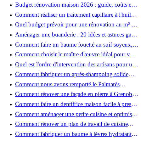
ruiner ?
Budget rénovation maison 2026 : guide, coûts et
astuces
Comment réaliser un traitement capillaire à l'huile
maison efficace ?
Quel budget prévoir pour une rénovation au m² en
2026 ?
Aménager une buanderie : 20 idées et astuces gain
de place pour un espace fonctionnel et stylé
Comment faire un baume fouetté au suif soyeux,
fait maison ?
Comment choisir le maître d'œuvre idéal pour vos
travaux de rénovation ?
Quel est l'ordre d'intervention des artisans pour une
rénovation ?
Comment fabriquer un après-shampoing solide
naturel pour cheveux ?
Comment nous avons remporté le Palmarès
(Ré)HABITER 2025 : les coulisses du projet primé
Comment rénover une façade en pierre à Grenoble
?
: techniques, coûts et conseils
Comment faire un dentifrice maison facile à presser
?
Comment aménager une petite cuisine et optimiser
chaque centimètre carré ?
Comment rénover un plan de travail de cuisine
facilement : guide étape par étape
Comment fabriquer un baume à lèvres hydratant et
naturel au suif ?