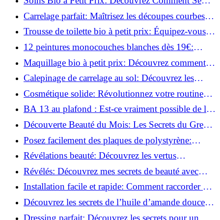
Soins Bio à Petit Prix: Découvrez Comment Se
Chouchouter Pour Moins de 35€!
Carrelage parfait: Maîtrisez les découpes courbes
facilement!
Trousse de toilette bio à petit prix: Équipez-vous
pour moins de 25€!
12 peintures monocouches blanches dès 19€:
Découvrez les meilleures offres!
Maquillage bio à petit prix: Découvrez comment
s'équiper pour moins de 50€!
Calepinage de carrelage au sol: Découvrez les
astuces incontournables!
Cosmétique solide: Révolutionnez votre routine
beauté pour zéro déchet!
BA 13 au plafond : Est-ce vraiment possible de les
coller ?
Découverte Beauté du Mois: Les Secrets du Green
Glamour !
Posez facilement des plaques de polystyrène:
Transformez votre plafond sans effort !
Révélations beauté: Découvrez les vertus
insoupçonnées de l'huile de coco!
Révélés: Découvrez mes secrets de beauté avec
l'huile de ricin!
Installation facile et rapide: Comment raccorder un
luminaire au plafond!
Découvrez les secrets de l’huile d’amande douce :
Pourquoi vous devez l'adopter!
Dressing parfait: Découvrez les secrets pour un