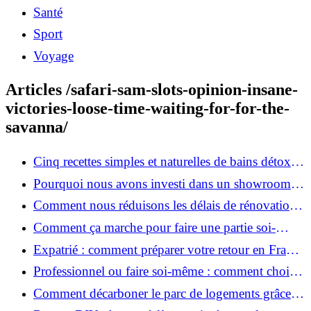
Santé
Sport
Voyage
Articles /safari-sam-slots-opinion-insane-
victories-loose-time-waiting-for-for-the-
savanna/
Cinq recettes simples et naturelles de bains détox
maison
Pourquoi nous avons investi dans un showroom-
atelier et ce que cela apporte aux clients
Comment nous réduisons les délais de rénovation à
3 mois au lieu de 6?
Comment ça marche pour faire une partie soi-
même et nous confier le reste ?
Expatrié : comment préparer votre retour en France
et rénover votre bien à distance ?
Professionnel ou faire soi-même : comment choisir
pour votre rénovation ?
Comment décarboner le parc de logements grâce à
la rénovation énergétique ?