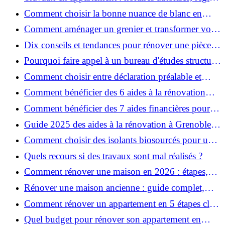
et bonnes pratiques
Comment choisir la bonne nuance de blanc en
décoration et éviter les pièges ?
Comment aménager un grenier et transformer vos
combles en espace habitable ?
Dix conseils et tendances pour rénover une pièce
de la maison
Pourquoi faire appel à un bureau d'études structure
pour garantir la sécurité de vos rénovations ?
Comment choisir entre déclaration préalable et
permis de construire pour vos travaux ?
Comment bénéficier des 6 aides à la rénovation
énergétique à Grenoble ?
Comment bénéficier des 7 aides financières pour la
rénovation énergétique à Voiron ?
Guide 2025 des aides à la rénovation à Grenoble et
Voiron : MaPrimeRénov’, CEE, aides locales
Comment choisir des isolants biosourcés pour une
rénovation écologique ?
Quels recours si des travaux sont mal réalisés ?
Comment rénover une maison en 2026 : étapes,
coûts et conseils ?
Rénover une maison ancienne : guide complet,
étapes, budget et astuces
Comment rénover un appartement en 5 étapes clés
?
Quel budget pour rénover son appartement en