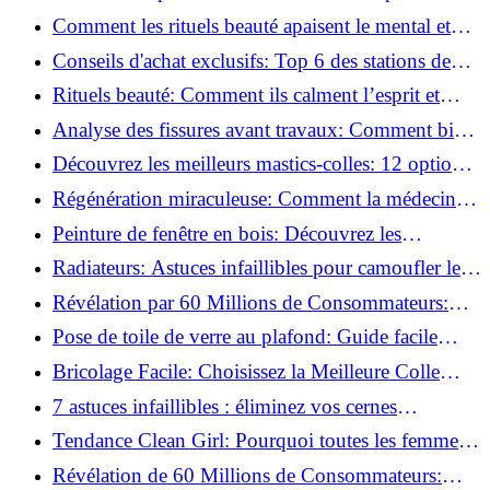
basse pression
Comment les rituels beauté apaisent le mental et
créent des moments pour soi ?
Conseils d'achat exclusifs: Top 6 des stations de
peinture basse pression incontournables!
Rituels beauté: Comment ils calment l’esprit et
chouchoutent votre âme!
Analyse des fissures avant travaux: Comment bien
préparer vos surfaces!
Découvrez les meilleurs mastics-colles: 12 options
dès 6,70 €!
Régénération miraculeuse: Comment la médecine
régénérative peut restaurer votre confiance!
Peinture de fenêtre en bois: Découvrez les
techniques infaillibles pour un résultat parfait!
Radiateurs: Astuces infaillibles pour camoufler les
tuyaux apparents!
Révélation par 60 Millions de Consommateurs:
Découvrez le sérum anti-rides numéro un!
Pose de toile de verre au plafond: Guide facile
pour débutants!
Bricolage Facile: Choisissez la Meilleure Colle
pour Chaque Matériau!
7 astuces infaillibles : éliminez vos cernes
rapidement !
Tendance Clean Girl: Pourquoi toutes les femmes
l'adoptent?
Révélation de 60 Millions de Consommateurs: