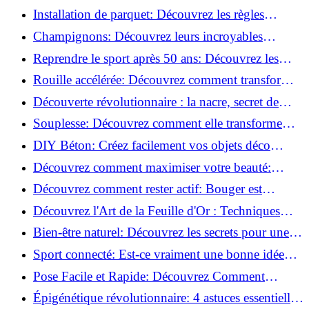
de blessure: Techniques et conseils sûrs!
Installation de parquet: Découvrez les règles
essentielles à respecter!
Champignons: Découvrez leurs incroyables
pouvoirs antioxydants!
Reprendre le sport après 50 ans: Découvrez les
meilleures méthodes!
Rouille accélérée: Découvrez comment transformer
la corrosion en déco tendance!
Découverte révolutionnaire : la nacre, secret de
régénération inouï !
Souplesse: Découvrez comment elle transforme
votre performance sportive!
DIY Béton: Créez facilement vos objets déco
tendance!
Découvrez comment maximiser votre beauté:
Astuces et secrets révélés!
Découvrez comment rester actif: Bouger est
toujours possible!
Découvrez l'Art de la Feuille d'Or : Techniques
Incontournables pour Réussir!
Bien-être naturel: Découvrez les secrets pour une
vie saine!
Sport connecté: Est-ce vraiment une bonne idée
pour vous?
Pose Facile et Rapide: Découvrez Comment
Monter des Carreaux de Béton Cellulaire!
Épigénétique révolutionnaire: 4 astuces essentielles