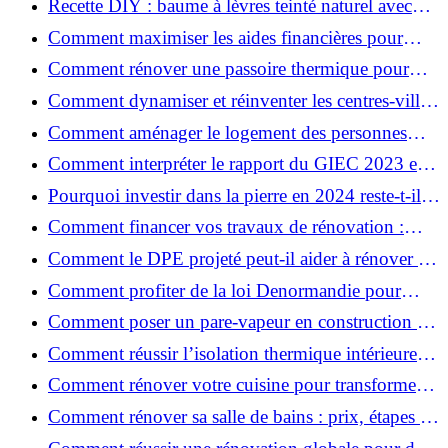
Recette DIY : baume à lèvres teinté naturel avec
SPF
Comment maximiser les aides financières pour
votre rénovation ?
Comment rénover une passoire thermique pour
une maison durable ?
Comment dynamiser et réinventer les centres-villes
avec Action Cœur de Ville ?
Comment aménager le logement des personnes
âgées et obtenir des aides financières ?
Comment interpréter le rapport du GIEC 2023 et
en retenir l'essentiel ?
Pourquoi investir dans la pierre en 2024 reste-t-il
un choix sûr ?
Comment financer vos travaux de rénovation :
aides, prêts et solutions pratiques ?
Comment le DPE projeté peut-il aider à rénover et
valoriser votre bien ?
Comment profiter de la loi Denormandie pour
investir dans l'ancien et défiscaliser ?
Comment poser un pare-vapeur en construction et
rénovation : rôle et erreurs à éviter?
Comment réussir l’isolation thermique intérieure
pour une maison économe en énergie ?
Comment rénover votre cuisine pour transformer
votre espace de vie ?
Comment rénover sa salle de bains : prix, étapes et
astuces ?