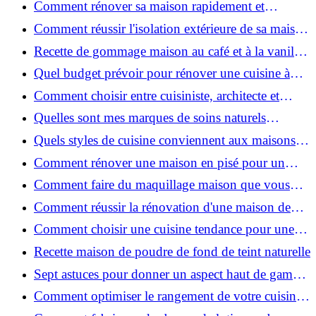
Comment rénover sa maison rapidement et
efficacement ?
Comment réussir l'isolation extérieure de sa maison
pour une rénovation performante et durable ?
Recette de gommage maison au café et à la vanille
pour une peau douce
Quel budget prévoir pour rénover une cuisine à
Voiron en 2026 : coûts et aides locales ?
Comment choisir entre cuisiniste, architecte et
contractant général à Voiron ?
Quelles sont mes marques de soins naturels
préférées ?
Quels styles de cuisine conviennent aux maisons et
appartements du Voironnais ?
Comment rénover une maison en pisé pour un
habitat sain et performant ?
Comment faire du maquillage maison que vous
utiliserez vraiment ?
Comment réussir la rénovation d'une maison de
ville en 2026 ?
Comment choisir une cuisine tendance pour une
rénovation en 2026 ?
Recette maison de poudre de fond de teint naturelle
Sept astuces pour donner un aspect haut de gamme
à votre cuisine
Comment optimiser le rangement de votre cuisine
et gagner de la place ?