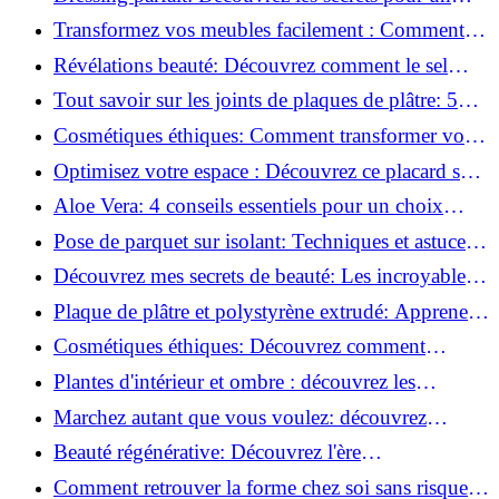
rangement optimal!
Transformez vos meubles facilement : Comment
installer des roulettes en un clin d'œil !
Révélations beauté: Découvrez comment le sel
transforme votre routine!
Tout savoir sur les joints de plaques de plâtre: 5
questions clés pour comprendre les fissures!
Cosmétiques éthiques: Comment transformer votre
routine beauté!
Optimisez votre espace : Découvrez ce placard sous
rampant à portes coulissantes!
Aloe Vera: 4 conseils essentiels pour un choix
parfait!
Pose de parquet sur isolant: Techniques et astuces
pour un sol parfait!
Découvrez mes secrets de beauté: Les incroyables
vertus du raisin!
Plaque de plâtre et polystyrène extrudé: Apprenez
à les coller efficacement!
Cosmétiques éthiques: Découvrez comment
transformer votre routine beauté!
Plantes d'intérieur et ombre : découvrez les
meilleures pour votre maison !
Marchez autant que vous voulez: découvrez
pourquoi c'est bénéfique!
Beauté régénérative: Découvrez l'ère
révolutionnaire de la cosmétique verte!
Comment retrouver la forme chez soi sans risque