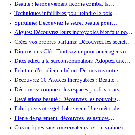
astuces incontournables!
Beauté : le mouvement licorne combat la
surconsommation !
Techniques infaillibles pour teindre le bois
naturellement: Découvrez comment!
Spiruline: Découvrez le secret beauté pour
revitaliser les peaux fatiguées!
Algues: Découvrez leurs incroyables bienfaits pour
la santé et la beauté!
Créez vos propres parfums: Découvrez les secrets
de la fabrication artisanale!
Dimensions Clés: Tout savoir pour aménager votre
salle de bains!
Dites adieu à la surconsommation: Adoptez une
vie plus simple!
Peinture d'escalier en béton: Découvrez notre
tutoriel facile et rapide!
Découvrez 10 Astuces Incroyables : Beauté
Naturelle avec le Concombre !
Découvrez comment les espaces publics nous
incitent à être plus actifs : Révélations surprenantes!
Révélations beauté : Découvrez les pouvoirs
insoupçonnés du concombre!
Fabriquez votre gel d'aloe vera: Une méthode
simple et rapide à la maison!
Pierre de parement: découvrez les astuces
infaillibles pour un nettoyage parfait!
Cosmétiques sans conservateurs: est-ce vraiment
possible?