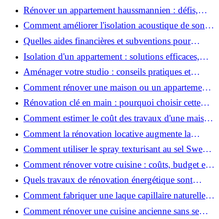
2026 ?
Rénover un appartement haussmannien : défis,
conseils pratiques et estimation des prix
Comment améliorer l'isolation acoustique de son
appartement ?
Quelles aides financières et subventions pour
rénover votre appartement en 2026 ?
Isolation d'un appartement : solutions efficaces,
prix et conseils
Aménager votre studio : conseils pratiques et
erreurs à éviter
Comment rénover une maison ou un appartement
avec 50 000 € : budget, étapes et astuces ?
Rénovation clé en main : pourquoi choisir cette
solution et à quoi faire attention ?
Comment estimer le coût des travaux d'une maison
?
Comment la rénovation locative augmente la
rentabilité de votre parc immobilier ?
Comment utiliser le spray texturisant au sel Sweet
Salt pour des cheveux effet plage ?
Comment rénover votre cuisine : coûts, budget et
astuces bois ?
Quels travaux de rénovation énergétique sont
éligibles à MaPrimeRénov' ?
Comment fabriquer une laque capillaire naturelle
maison ?
Comment rénover une cuisine ancienne sans se