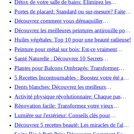
Détox de votre salle de bains: Éliminez les
ingrédients nocifs dès maintenant!
Portes de placard: Standard ou sur-mesure? Faites
le meilleur choix!
Découvrez comment vous démaquiller
naturellement: Astuces et secrets révélés!
Découvrez les meilleures peintures antirouille pour
le fer: Top 12 analysé!
Huiles végétales: Top 10 pour une beauté radieuse!
Peinture pour métal sur bois: Est-ce vraiment
possible?
Santé Naturelle : Découvrez 10 Secrets
Incontournables pour un Bien-être Optimal!
Plantes pour Balcons Ombragés: Transformez
votre Terrasse en Oasis Verte!
5 Recettes Incontournables : Boostez votre été avec
des huiles essentielles!
Dents blanches: Découvrez les meilleurs
ingrédients naturels!
Activité physique révolutionnaire: Chaque pas
compte pour votre santé!
Rénovation facile: Transformez votre vieux
parquet irrégulier en un clin d'œil!
Lumière sur l'extérieur: Conseils clés pour
concevoir et installer votre éclairage!
Découvrez 5 recettes beauté: Les miracles de l'aloe
vera pour votre peau!