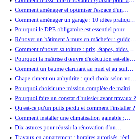
Comment réussir une rénovation globale pour des
économies et un confort durables?
Comment aménager et optimiser l'espace d'un
studio : 10 astuces pratiques ?
Comment aménager un garage : 10 idées pratiques
et efficaces ?
Pourquoi le DPE obligatoire est essentiel pour
vendre ou louer un bien ?
Rénover un bâtiment à murs en mâchefer : guide
pratique et solutions
Comment rénover sa toiture : prix, étapes, aides et
réglementation ?
Pourquoi la maîtrise d'œuvre d'exécution est-elle
indispensable pour vos chantiers ?
Comment un baume clarifiant au miel et au suif
peut-il purifier la peau ?
Chape ciment ou anhydrite : quel choix selon votre
projet ?
Pourquoi choisir une mission complète de maîtrise
d’œuvre pour réussir vos projets?
Pourquoi faire un constat d'huissier avant travaux ?
Qu'est-ce qu'un puits perdu et comment l'installer ?
Comment installer une climatisation gainable :
coût, étapes et conseils ?
Dix astuces pour réussir la rénovation d'un
appartement
Travaux en appartement : horaires autorisés, règles