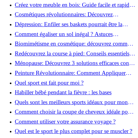
pour transformer votre bien-être!
Créez votre meuble en bois: Guide facile et rapide
pour débutants!
Cosmétiques révolutionnaires: Découvrez
comment les fermes verticales transforment la
Dépression: Enfiler ses baskets pourrait être la
beauté!
solution!
Comment égaliser un sol inégal ? Astuces
infaillibles pour réussir !
Biomimétisme en cosmétique: découvrez comment
la nature inspire l'avenir des soins beauté!
Redécouvrez la course à pied: Conseils essentiels
pour reprendre!
Ménopause: Découvrez 3 solutions efficaces contre
les bouffées de chaleur!
Peinture Révolutionnaire: Comment Appliquer
Deux Couleurs Sur Une Porte!
Quel sport est fait pour moi ?
Habiller bébé pendant la fièvre : les bases
Quels sont les meilleurs sports idéaux pour mon
enfant ?
Comment choisir la coupe de cheveux idéale pour
votre visage ?
Comment utiliser votre assurance voyage ?
Quel est le sport le plus complet pour se muscler ?