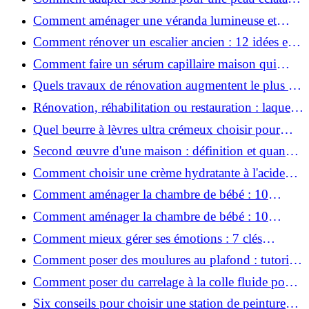
en hiver ?
Comment aménager une véranda lumineuse et
conviviale : 12 idées déco
Comment rénover un escalier ancien : 12 idées et
astuces faciles pas à pas
Comment faire un sérum capillaire maison qui
stimule réellement la pousse des cheveux ?
Quels travaux de rénovation augmentent le plus la
valeur d'une maison pour la revente ?
Rénovation, réhabilitation ou restauration : laquelle
convient le mieux à mon logement ?
Quel beurre à lèvres ultra crémeux choisir pour
lèvres sèches et gercées?
Second œuvre d'une maison : définition et quand
le réaliser
Comment choisir une crème hydratante à l'acide
hyaluronique et niacinamide ?
Comment aménager la chambre de bébé : 10
conseils sécurité, déco et rangement
Comment aménager la chambre de bébé : 10
conseils sécurité, déco et rangement
Comment mieux gérer ses émotions : 7 clés
pratiques
Comment poser des moulures au plafond : tutoriel
vidéo pas à pas ?
Comment poser du carrelage à la colle fluide pour
un rendu professionnel ?
Six conseils pour choisir une station de peinture