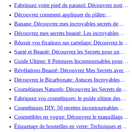
Découvrez le meilleur fond de teint pour votre
Fabriquez votre pied de parasol: Découvrez notre
peau!
tutoriel facile !
Découvrez comment appliquer du plâtre:
Techniques pour un mur intérieur parfait!
Banane: Découvrez mes incroyables secrets de
beauté!
Découvrez mes secrets beauté: Les incroyables
vertus du curcuma!
Réussir vos fixations sur carrelage: Découvrez les
astuces infaillibles !
Santé et Beauté: Découvrez les Secrets pour un
Bien-être Optimal!
Guide Ultime: 8 Peintures Incontournables pour
Bois Extérieurs!
Révélations Beauté: Découvrez Mes Secrets avec le
Thé Vert Matcha!
Découvrez le Bicarbonate: Astuces Incroyables
pour Votre Quotidien!
Cosmétiques Naturels: Découvrez les Secrets de
Beauté Éco-responsables!
Fabriquez vos cosmétiques: le guide ultime des
produits de beauté maison!
Cosmétiques DIY: 50 recettes incontournables
pour sublimer votre beauté naturelle!
Cosmetibles en vogue: Découvrez le maquillage
100% comestible!
Étiquetage de bouteilles en verre: Techniques et