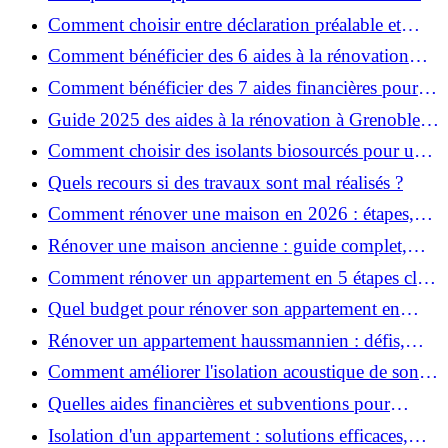
pour garantir la sécurité de vos rénovations ?
Comment choisir entre déclaration préalable et
permis de construire pour vos travaux ?
Comment bénéficier des 6 aides à la rénovation
énergétique à Grenoble ?
Comment bénéficier des 7 aides financières pour la
rénovation énergétique à Voiron ?
Guide 2025 des aides à la rénovation à Grenoble et
Voiron : MaPrimeRénov’, CEE, aides locales
Comment choisir des isolants biosourcés pour une
rénovation écologique ?
Quels recours si des travaux sont mal réalisés ?
Comment rénover une maison en 2026 : étapes,
coûts et conseils ?
Rénover une maison ancienne : guide complet,
étapes, budget et astuces
Comment rénover un appartement en 5 étapes clés
?
Quel budget pour rénover son appartement en
2026 ?
Rénover un appartement haussmannien : défis,
conseils pratiques et estimation des prix
Comment améliorer l'isolation acoustique de son
appartement ?
Quelles aides financières et subventions pour
rénover votre appartement en 2026 ?
Isolation d'un appartement : solutions efficaces,