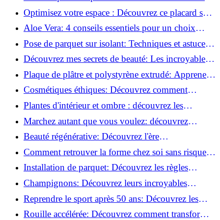
routine beauté!
Optimisez votre espace : Découvrez ce placard sous
rampant à portes coulissantes!
Aloe Vera: 4 conseils essentiels pour un choix
parfait!
Pose de parquet sur isolant: Techniques et astuces
pour un sol parfait!
Découvrez mes secrets de beauté: Les incroyables
vertus du raisin!
Plaque de plâtre et polystyrène extrudé: Apprenez
à les coller efficacement!
Cosmétiques éthiques: Découvrez comment
transformer votre routine beauté!
Plantes d'intérieur et ombre : découvrez les
meilleures pour votre maison !
Marchez autant que vous voulez: découvrez
pourquoi c'est bénéfique!
Beauté régénérative: Découvrez l'ère
révolutionnaire de la cosmétique verte!
Comment retrouver la forme chez soi sans risque
de blessure: Techniques et conseils sûrs!
Installation de parquet: Découvrez les règles
essentielles à respecter!
Champignons: Découvrez leurs incroyables
pouvoirs antioxydants!
Reprendre le sport après 50 ans: Découvrez les
meilleures méthodes!
Rouille accélérée: Découvrez comment transformer