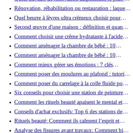
valeur d'une maison pour la revente ?
Rénovation, réhabilitation ou restauration : laquelle
convient le mieux à mon logement ?
Quel beurre à lèvres ultra crémeux choisir pour
lèvres sèches et gercées?
Second œuvre d'une maison : définition et quand
le réaliser
Comment choisir une crème hydratante à l'acide
hyaluronique et niacinamide ?
Comment aménager la chambre de bébé : 10
conseils sécurité, déco et rangement
Comment aménager la chambre de bébé : 10
conseils sécurité, déco et rangement
Comment mieux gérer ses émotions : 7 clés
pratiques
Comment poser des moulures au plafond : tutoriel
vidéo pas à pas ?
Comment poser du carrelage à la colle fluide pour
un rendu professionnel ?
Six conseils pour choisir une station de peinture
basse pression
Comment les rituels beauté apaisent le mental et
créent des moments pour soi ?
Conseils d'achat exclusifs: Top 6 des stations de
peinture basse pression incontournables!
Rituels beauté: Comment ils calment l’esprit et
chouchoutent votre âme!
Analyse des fissures avant travaux: Comment bien