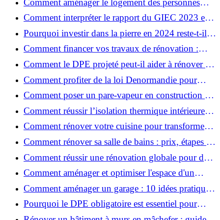
Comment aménager le logement des personnes
âgées et obtenir des aides financières ?
Comment interpréter le rapport du GIEC 2023 et
en retenir l'essentiel ?
Pourquoi investir dans la pierre en 2024 reste-t-il
un choix sûr ?
Comment financer vos travaux de rénovation :
aides, prêts et solutions pratiques ?
Comment le DPE projeté peut-il aider à rénover et
valoriser votre bien ?
Comment profiter de la loi Denormandie pour
investir dans l'ancien et défiscaliser ?
Comment poser un pare-vapeur en construction et
rénovation : rôle et erreurs à éviter?
Comment réussir l’isolation thermique intérieure
pour une maison économe en énergie ?
Comment rénover votre cuisine pour transformer
votre espace de vie ?
Comment rénover sa salle de bains : prix, étapes et
astuces ?
Comment réussir une rénovation globale pour des
économies et un confort durables?
Comment aménager et optimiser l'espace d'un
studio : 10 astuces pratiques ?
Comment aménager un garage : 10 idées pratiques
et efficaces ?
Pourquoi le DPE obligatoire est essentiel pour
vendre ou louer un bien ?
Rénover un bâtiment à murs en mâchefer : guide