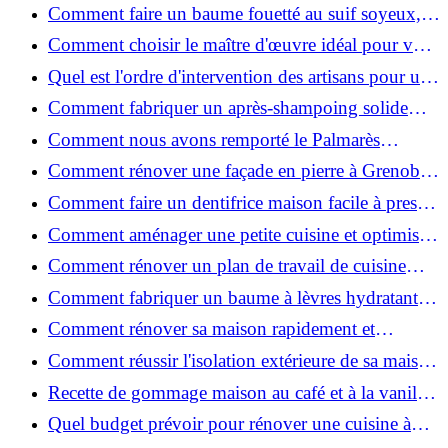
de place pour un espace fonctionnel et stylé
Comment faire un baume fouetté au suif soyeux,
fait maison ?
Comment choisir le maître d'œuvre idéal pour vos
travaux de rénovation ?
Quel est l'ordre d'intervention des artisans pour une
rénovation ?
Comment fabriquer un après-shampoing solide
naturel pour cheveux ?
Comment nous avons remporté le Palmarès
(Ré)HABITER 2025 : les coulisses du projet primé
Comment rénover une façade en pierre à Grenoble
?
: techniques, coûts et conseils
Comment faire un dentifrice maison facile à presser
?
Comment aménager une petite cuisine et optimiser
chaque centimètre carré ?
Comment rénover un plan de travail de cuisine
facilement : guide étape par étape
Comment fabriquer un baume à lèvres hydratant et
naturel au suif ?
Comment rénover sa maison rapidement et
efficacement ?
Comment réussir l'isolation extérieure de sa maison
pour une rénovation performante et durable ?
Recette de gommage maison au café et à la vanille
pour une peau douce
Quel budget prévoir pour rénover une cuisine à
Voiron en 2026 : coûts et aides locales ?