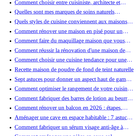
Comment choisir entre cuisiniste, architecte et
contractant général à Voiron ?
Quelles sont mes marques de soins naturels
préférées ?
Quels styles de cuisine conviennent aux maisons et
appartements du Voironnais ?
Comment rénover une maison en pisé pour un
habitat sain et performant ?
Comment faire du maquillage maison que vous
utiliserez vraiment ?
Comment réussir la rénovation d'une maison de
ville en 2026 ?
Comment choisir une cuisine tendance pour une
rénovation en 2026 ?
Recette maison de poudre de fond de teint naturelle
Sept astuces pour donner un aspect haut de gamme
à votre cuisine
Comment optimiser le rangement de votre cuisine
et gagner de la place ?
Comment fabriquer des barres de lotion au beurre
de karité ?
Comment rénover un balcon en 2026 : étapes,
budget et matériaux ?
Aménager une cave en espace habitable : 7 astuces
essentielles
Comment fabriquer un sérum visage anti-âge à
l'huile de rose musquée ?