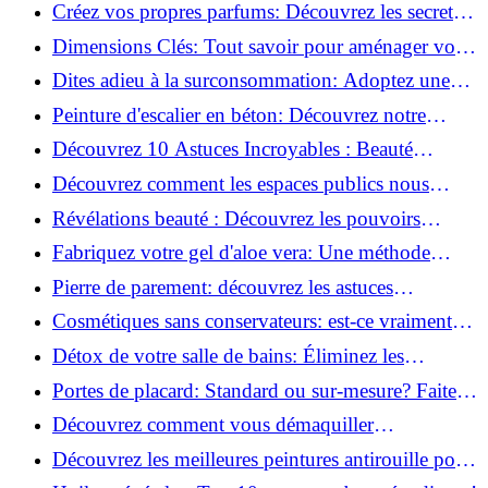
la santé et la beauté!
Créez vos propres parfums: Découvrez les secrets
de la fabrication artisanale!
Dimensions Clés: Tout savoir pour aménager votre
salle de bains!
Dites adieu à la surconsommation: Adoptez une
vie plus simple!
Peinture d'escalier en béton: Découvrez notre
tutoriel facile et rapide!
Découvrez 10 Astuces Incroyables : Beauté
Naturelle avec le Concombre !
Découvrez comment les espaces publics nous
incitent à être plus actifs : Révélations surprenantes!
Révélations beauté : Découvrez les pouvoirs
insoupçonnés du concombre!
Fabriquez votre gel d'aloe vera: Une méthode
simple et rapide à la maison!
Pierre de parement: découvrez les astuces
infaillibles pour un nettoyage parfait!
Cosmétiques sans conservateurs: est-ce vraiment
possible?
Détox de votre salle de bains: Éliminez les
ingrédients nocifs dès maintenant!
Portes de placard: Standard ou sur-mesure? Faites
le meilleur choix!
Découvrez comment vous démaquiller
naturellement: Astuces et secrets révélés!
Découvrez les meilleures peintures antirouille pour
le fer: Top 12 analysé!