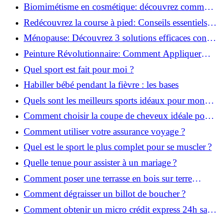
infaillibles pour réussir !
Biomimétisme en cosmétique: découvrez comment
la nature inspire l'avenir des soins beauté!
Redécouvrez la course à pied: Conseils essentiels
pour reprendre!
Ménopause: Découvrez 3 solutions efficaces contre
les bouffées de chaleur!
Peinture Révolutionnaire: Comment Appliquer
Deux Couleurs Sur Une Porte!
Quel sport est fait pour moi ?
Habiller bébé pendant la fièvre : les bases
Quels sont les meilleurs sports idéaux pour mon
enfant ?
Comment choisir la coupe de cheveux idéale pour
votre visage ?
Comment utiliser votre assurance voyage ?
Quel est le sport le plus complet pour se muscler ?
Quelle tenue pour assister à un mariage ?
Comment poser une terrasse en bois sur terre
battue ?
Comment dégraisser un billot de boucher ?
Comment obtenir un micro crédit express 24h sans
justificatif ?