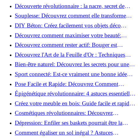
la corrosion en déco tendance!
Découverte révolutionnaire : la nacre, secret de
régénération inouï !
Souplesse: Découvrez comment elle transforme
votre performance sportive!
DIY Béton: Créez facilement vos objets déco
tendance!
Découvrez comment maximiser votre beauté:
Astuces et secrets révélés!
Découvrez comment rester actif: Bouger est
toujours possible!
Découvrez l'Art de la Feuille d'Or : Techniques
Incontournables pour Réussir!
Bien-être naturel: Découvrez les secrets pour une
vie saine!
Sport connecté: Est-ce vraiment une bonne idée
pour vous?
Pose Facile et Rapide: Découvrez Comment
Monter des Carreaux de Béton Cellulaire!
Épigénétique révolutionnaire: 4 astuces essentielles
pour transformer votre bien-être!
Créez votre meuble en bois: Guide facile et rapide
pour débutants!
Cosmétiques révolutionnaires: Découvrez
comment les fermes verticales transforment la
Dépression: Enfiler ses baskets pourrait être la
beauté!
solution!
Comment égaliser un sol inégal ? Astuces