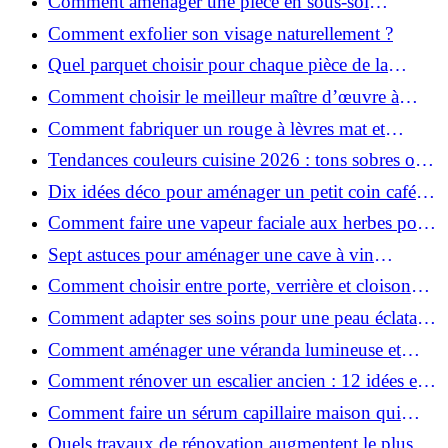
Comment aménager une pièce en sous-sol
efficacement ?
Comment exfolier son visage naturellement ?
Quel parquet choisir pour chaque pièce de la
maison ?
Comment choisir le meilleur maître d’œuvre à
Grenoble en 2026 ?
Comment fabriquer un rouge à lèvres mat et
hydratant fait maison ?
Tendances couleurs cuisine 2026 : tons sobres ou
colorés, que choisir ?
Dix idées déco pour aménager un petit coin café
chez soi
Comment faire une vapeur faciale aux herbes pour
une peau plus saine et rajeunie ?
Sept astuces pour aménager une cave à vin
naturelle chez soi
Comment choisir entre porte, verrière et cloison
coulissante pour séparer vos pièces ?
Comment adapter ses soins pour une peau éclatante
en hiver ?
Comment aménager une véranda lumineuse et
conviviale : 12 idées déco
Comment rénover un escalier ancien : 12 idées et
astuces faciles pas à pas
Comment faire un sérum capillaire maison qui
stimule réellement la pousse des cheveux ?
Quels travaux de rénovation augmentent le plus la