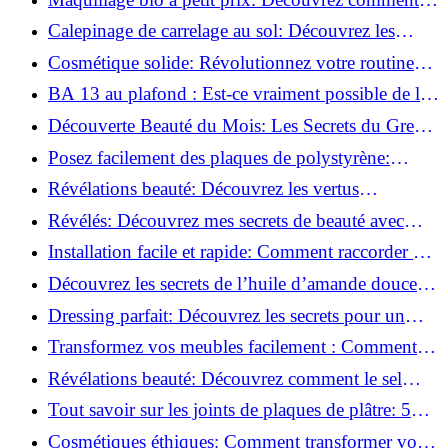
s'équiper pour moins de 50€!
Calepinage de carrelage au sol: Découvrez les
astuces incontournables!
Cosmétique solide: Révolutionnez votre routine
beauté pour zéro déchet!
BA 13 au plafond : Est-ce vraiment possible de les
coller ?
Découverte Beauté du Mois: Les Secrets du Green
Glamour !
Posez facilement des plaques de polystyrène:
Transformez votre plafond sans effort !
Révélations beauté: Découvrez les vertus
insoupçonnées de l'huile de coco!
Révélés: Découvrez mes secrets de beauté avec
l'huile de ricin!
Installation facile et rapide: Comment raccorder un
luminaire au plafond!
Découvrez les secrets de l’huile d’amande douce :
Pourquoi vous devez l'adopter!
Dressing parfait: Découvrez les secrets pour un
rangement optimal!
Transformez vos meubles facilement : Comment
installer des roulettes en un clin d'œil !
Révélations beauté: Découvrez comment le sel
transforme votre routine!
Tout savoir sur les joints de plaques de plâtre: 5
questions clés pour comprendre les fissures!
Cosmétiques éthiques: Comment transformer votre