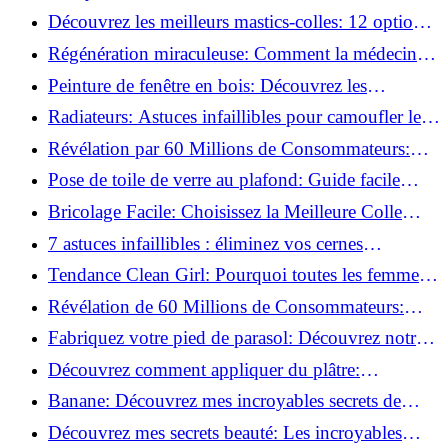
préparer vos surfaces!
Découvrez les meilleurs mastics-colles: 12 options
dès 6,70 €!
Régénération miraculeuse: Comment la médecine
régénérative peut restaurer votre confiance!
Peinture de fenêtre en bois: Découvrez les
techniques infaillibles pour un résultat parfait!
Radiateurs: Astuces infaillibles pour camoufler les
tuyaux apparents!
Révélation par 60 Millions de Consommateurs:
Découvrez le sérum anti-rides numéro un!
Pose de toile de verre au plafond: Guide facile
pour débutants!
Bricolage Facile: Choisissez la Meilleure Colle
pour Chaque Matériau!
7 astuces infaillibles : éliminez vos cernes
rapidement !
Tendance Clean Girl: Pourquoi toutes les femmes
l'adoptent?
Révélation de 60 Millions de Consommateurs:
Découvrez le meilleur fond de teint pour votre
Fabriquez votre pied de parasol: Découvrez notre
peau!
tutoriel facile !
Découvrez comment appliquer du plâtre:
Techniques pour un mur intérieur parfait!
Banane: Découvrez mes incroyables secrets de
beauté!
Découvrez mes secrets beauté: Les incroyables