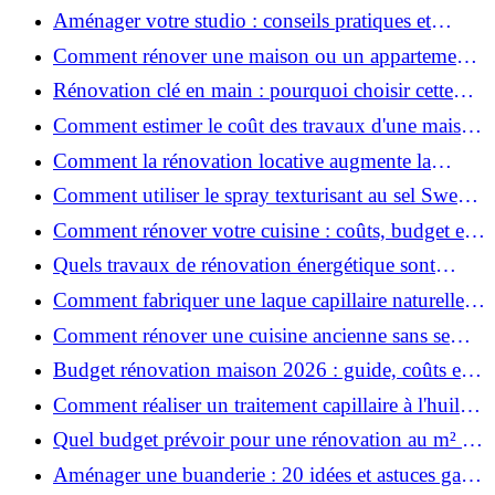
prix et conseils
Aménager votre studio : conseils pratiques et
erreurs à éviter
Comment rénover une maison ou un appartement
avec 50 000 € : budget, étapes et astuces ?
Rénovation clé en main : pourquoi choisir cette
solution et à quoi faire attention ?
Comment estimer le coût des travaux d'une maison
?
Comment la rénovation locative augmente la
rentabilité de votre parc immobilier ?
Comment utiliser le spray texturisant au sel Sweet
Salt pour des cheveux effet plage ?
Comment rénover votre cuisine : coûts, budget et
astuces bois ?
Quels travaux de rénovation énergétique sont
éligibles à MaPrimeRénov' ?
Comment fabriquer une laque capillaire naturelle
maison ?
Comment rénover une cuisine ancienne sans se
ruiner ?
Budget rénovation maison 2026 : guide, coûts et
astuces
Comment réaliser un traitement capillaire à l'huile
maison efficace ?
Quel budget prévoir pour une rénovation au m² en
2026 ?
Aménager une buanderie : 20 idées et astuces gain