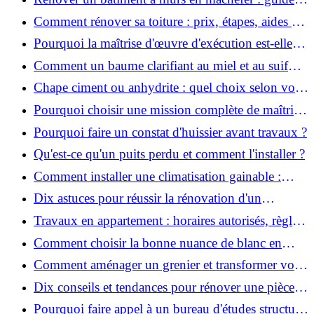
pratique et solutions
Comment rénover sa toiture : prix, étapes, aides et
réglementation ?
Pourquoi la maîtrise d'œuvre d'exécution est-elle
indispensable pour vos chantiers ?
Comment un baume clarifiant au miel et au suif
peut-il purifier la peau ?
Chape ciment ou anhydrite : quel choix selon votre
projet ?
Pourquoi choisir une mission complète de maîtrise
d’œuvre pour réussir vos projets?
Pourquoi faire un constat d'huissier avant travaux ?
Qu'est-ce qu'un puits perdu et comment l'installer ?
Comment installer une climatisation gainable :
coût, étapes et conseils ?
Dix astuces pour réussir la rénovation d'un
appartement
Travaux en appartement : horaires autorisés, règles
et bonnes pratiques
Comment choisir la bonne nuance de blanc en
décoration et éviter les pièges ?
Comment aménager un grenier et transformer vos
combles en espace habitable ?
Dix conseils et tendances pour rénover une pièce
de la maison
Pourquoi faire appel à un bureau d'études structure