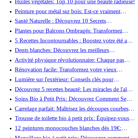
Huiles végétales: Top 10 pour une beauté radieuse!
Peinture pour métal sur bois: Est-ce vraiment
possible?
Santé Naturelle : Découvrez 10 Secrets
Incontournables pour un Bien-être Optimal!
Plantes pour Balcons Ombragés: Transformez
votre Terrasse en Oasis Verte!
5 Recettes Incontournables : Boostez votre été avec
des huiles essentielles!
Dents blanches: Découvrez les meilleurs
ingrédients naturels!
Activité physique révolutionnaire: Chaque pas
compte pour votre santé!
Rénovation facile: Transformez votre vieux
parquet irrégulier en un clin d'œil!
Lumière sur l'extérieur: Conseils clés pour
concevoir et installer votre éclairage!
Découvrez 5 recettes beauté: Les miracles de l'aloe
vera pour votre peau!
Soins Bio à Petit Prix: Découvrez Comment Se
Chouchouter Pour Moins de 35€!
Carrelage parfait: Maîtrisez les découpes courbes
facilement!
Trousse de toilette bio à petit prix: Équipez-vous
pour moins de 25€!
12 peintures monocouches blanches dès 19€:
Découvrez les meilleures offres!
Maquillage bio à petit prix: Découvrez comment