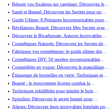
vertus du curcuma!
Réussir vos fixations sur carrelage: Découvrez les
astuces infaillibles !
Santé et Beauté: Découvrez les Secrets pour un
Bien-être Optimal!
Guide Ultime: 8 Peintures Incontournables pour
Bois Extérieurs!
Révélations Beauté: Découvrez Mes Secrets avec le
Thé Vert Matcha!
Découvrez le Bicarbonate: Astuces Incroyables
pour Votre Quotidien!
Cosmétiques Naturels: Découvrez les Secrets de
Beauté Éco-responsables!
Fabriquez vos cosmétiques: le guide ultime des
produits de beauté maison!
Cosmétiques DIY: 50 recettes incontournables
pour sublimer votre beauté naturelle!
Cosmetibles en vogue: Découvrez le maquillage
100% comestible!
Étiquetage de bouteilles en verre: Techniques et
astuces incontournables!
Beauté : le mouvement licorne combat la
surconsommation !
Techniques infaillibles pour teindre le bois
naturellement: Découvrez comment!
Spiruline: Découvrez le secret beauté pour
revitaliser les peaux fatiguées!
Algues: Découvrez leurs incroyables bienfaits pour