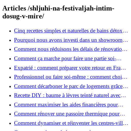
Articles /shljuhi-na-festivaljah-intim-
dosug-v-mire/
Cinq recettes simples et naturelles de bains détox
maison
Pourquoi nous avons investi dans un showroom-
atelier et ce que cela apporte aux clients
Comment nous réduisons les délais de rénovation à
3 mois au lieu de 6?
Comment ça marche pour faire une partie soi-
même et nous confier le reste ?
Expatrié : comment préparer votre retour en France
et rénover votre bien à distance ?
Professionnel ou faire soi-même : comment choisir
pour votre rénovation ?
Comment décarboner le parc de logements grâce à
la rénovation énergétique ?
Recette DIY : baume à lèvres teinté naturel avec
SPF
Comment maximiser les aides financières pour
votre rénovation ?
Comment rénover une passoire thermique pour
une maison durable ?
Comment dynamiser et réinventer les centres-villes
avec Action Cœur de Ville ?