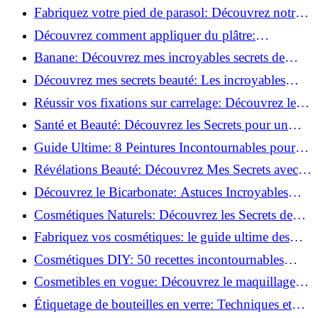
Découvrez le meilleur fond de teint pour votre
Fabriquez votre pied de parasol: Découvrez notre
peau!
tutoriel facile !
Découvrez comment appliquer du plâtre:
Techniques pour un mur intérieur parfait!
Banane: Découvrez mes incroyables secrets de
beauté!
Découvrez mes secrets beauté: Les incroyables
vertus du curcuma!
Réussir vos fixations sur carrelage: Découvrez les
astuces infaillibles !
Santé et Beauté: Découvrez les Secrets pour un
Bien-être Optimal!
Guide Ultime: 8 Peintures Incontournables pour
Bois Extérieurs!
Révélations Beauté: Découvrez Mes Secrets avec le
Thé Vert Matcha!
Découvrez le Bicarbonate: Astuces Incroyables
pour Votre Quotidien!
Cosmétiques Naturels: Découvrez les Secrets de
Beauté Éco-responsables!
Fabriquez vos cosmétiques: le guide ultime des
produits de beauté maison!
Cosmétiques DIY: 50 recettes incontournables
pour sublimer votre beauté naturelle!
Cosmetibles en vogue: Découvrez le maquillage
100% comestible!
Étiquetage de bouteilles en verre: Techniques et