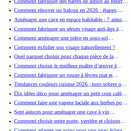
Comment fabriquer des barres de lotion au beurre
de karité ?
Comment rénover un balcon en 2026 : étapes,
budget et matériaux ?
Aménager une cave en espace habitable : 7 astuces
essentielles
Comment fabriquer un sérum visage anti-âge à
l'huile de rose musquée ?
Comment aménager une pièce en sous-sol
efficacement ?
Comment exfolier son visage naturellement ?
Quel parquet choisir pour chaque pièce de la
maison ?
Comment choisir le meilleur maître d’œuvre à
Grenoble en 2026 ?
Comment fabriquer un rouge à lèvres mat et
hydratant fait maison ?
Tendances couleurs cuisine 2026 : tons sobres ou
colorés, que choisir ?
Dix idées déco pour aménager un petit coin café
chez soi
Comment faire une vapeur faciale aux herbes pour
une peau plus saine et rajeunie ?
Sept astuces pour aménager une cave à vin
naturelle chez soi
Comment choisir entre porte, verrière et cloison
coulissante pour séparer vos pièces ?
Comment adapter ses soins pour une peau éclatante