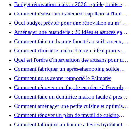
ruiner ?
Budget rénovation maison 2026 : guide, coûts et
astuces
Comment réaliser un traitement capillaire à l'huile
maison efficace ?
Quel budget prévoir pour une rénovation au m² en
2026 ?
Aménager une buanderie : 20 idées et astuces gain
de place pour un espace fonctionnel et stylé
Comment faire un baume fouetté au suif soyeux,
fait maison ?
Comment choisir le maître d'œuvre idéal pour vos
travaux de rénovation ?
Quel est l'ordre d'intervention des artisans pour une
rénovation ?
Comment fabriquer un après-shampoing solide
naturel pour cheveux ?
Comment nous avons remporté le Palmarès
(Ré)HABITER 2025 : les coulisses du projet primé
Comment rénover une façade en pierre à Grenoble
?
: techniques, coûts et conseils
Comment faire un dentifrice maison facile à presser
?
Comment aménager une petite cuisine et optimiser
chaque centimètre carré ?
Comment rénover un plan de travail de cuisine
facilement : guide étape par étape
Comment fabriquer un baume à lèvres hydratant et
naturel au suif ?