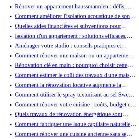
2026 ?
Rénover un appartement haussmannien : défis,
conseils pratiques et estimation des prix
Comment améliorer l'isolation acoustique de son
appartement ?
Quelles aides financières et subventions pour
rénover votre appartement en 2026 ?
Isolation d'un appartement : solutions efficaces,
prix et conseils
Aménager votre studio : conseils pratiques et
erreurs à éviter
Comment rénover une maison ou un appartement
avec 50 000 € : budget, étapes et astuces ?
Rénovation clé en main : pourquoi choisir cette
solution et à quoi faire attention ?
Comment estimer le coût des travaux d'une maison
?
Comment la rénovation locative augmente la
rentabilité de votre parc immobilier ?
Comment utiliser le spray texturisant au sel Sweet
Salt pour des cheveux effet plage ?
Comment rénover votre cuisine : coûts, budget et
astuces bois ?
Quels travaux de rénovation énergétique sont
éligibles à MaPrimeRénov' ?
Comment fabriquer une laque capillaire naturelle
maison ?
Comment rénover une cuisine ancienne sans se