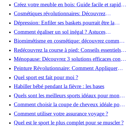
pour transformer votre bien-être!
Créez votre meuble en bois: Guide facile et rapide
pour débutants!
Cosmétiques révolutionnaires: Découvrez
comment les fermes verticales transforment la
Dépression: Enfiler ses baskets pourrait être la
beauté!
solution!
Comment égaliser un sol inégal ? Astuces
infaillibles pour réussir !
Biomimétisme en cosmétique: découvrez comment
la nature inspire l'avenir des soins beauté!
Redécouvrez la course à pied: Conseils essentiels
pour reprendre!
Ménopause: Découvrez 3 solutions efficaces contre
les bouffées de chaleur!
Peinture Révolutionnaire: Comment Appliquer
Deux Couleurs Sur Une Porte!
Quel sport est fait pour moi ?
Habiller bébé pendant la fièvre : les bases
Quels sont les meilleurs sports idéaux pour mon
enfant ?
Comment choisir la coupe de cheveux idéale pour
votre visage ?
Comment utiliser votre assurance voyage ?
Quel est le sport le plus complet pour se muscler ?