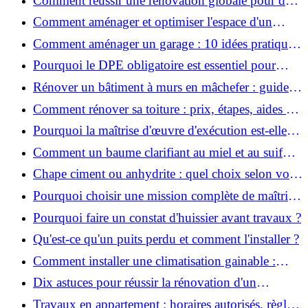
Comment réussir une rénovation globale pour des
économies et un confort durables?
Comment aménager et optimiser l'espace d'un
studio : 10 astuces pratiques ?
Comment aménager un garage : 10 idées pratiques
et efficaces ?
Pourquoi le DPE obligatoire est essentiel pour
vendre ou louer un bien ?
Rénover un bâtiment à murs en mâchefer : guide
pratique et solutions
Comment rénover sa toiture : prix, étapes, aides et
réglementation ?
Pourquoi la maîtrise d'œuvre d'exécution est-elle
indispensable pour vos chantiers ?
Comment un baume clarifiant au miel et au suif
peut-il purifier la peau ?
Chape ciment ou anhydrite : quel choix selon votre
projet ?
Pourquoi choisir une mission complète de maîtrise
d’œuvre pour réussir vos projets?
Pourquoi faire un constat d'huissier avant travaux ?
Qu'est-ce qu'un puits perdu et comment l'installer ?
Comment installer une climatisation gainable :
coût, étapes et conseils ?
Dix astuces pour réussir la rénovation d'un
appartement
Travaux en appartement : horaires autorisés, règles