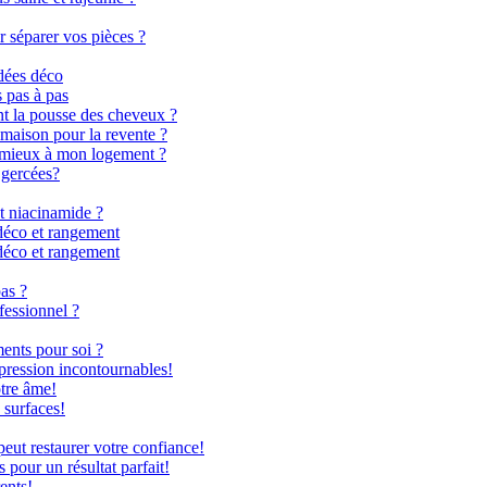
r séparer vos pièces ?
dées déco
s pas à pas
nt la pousse des cheveux ?
 maison pour la revente ?
le mieux à mon logement ?
 gercées?
t niacinamide ?
déco et rangement
déco et rangement
as ?
fessionnel ?
ents pour soi ?
 pression incontournables!
otre âme!
 surfaces!
ut restaurer votre confiance!
 pour un résultat parfait!
ents!