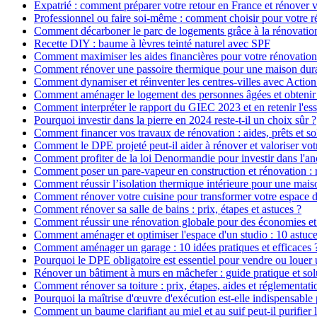
Expatrié : comment préparer votre retour en France et rénover v
Professionnel ou faire soi-même : comment choisir pour votre r
Comment décarboner le parc de logements grâce à la rénovatio
Recette DIY : baume à lèvres teinté naturel avec SPF
Comment maximiser les aides financières pour votre rénovation
Comment rénover une passoire thermique pour une maison dur
Comment dynamiser et réinventer les centres-villes avec Action
Comment aménager le logement des personnes âgées et obtenir d
Comment interpréter le rapport du GIEC 2023 et en retenir l'ess
Pourquoi investir dans la pierre en 2024 reste-t-il un choix sûr ?
Comment financer vos travaux de rénovation : aides, prêts et so
Comment le DPE projeté peut-il aider à rénover et valoriser vot
Comment profiter de la loi Denormandie pour investir dans l'anci
Comment poser un pare-vapeur en construction et rénovation : rô
Comment réussir l’isolation thermique intérieure pour une mai
Comment rénover votre cuisine pour transformer votre espace d
Comment rénover sa salle de bains : prix, étapes et astuces ?
Comment réussir une rénovation globale pour des économies et
Comment aménager et optimiser l'espace d'un studio : 10 astuce
Comment aménager un garage : 10 idées pratiques et efficaces 
Pourquoi le DPE obligatoire est essentiel pour vendre ou louer 
Rénover un bâtiment à murs en mâchefer : guide pratique et sol
Comment rénover sa toiture : prix, étapes, aides et réglementati
Pourquoi la maîtrise d'œuvre d'exécution est-elle indispensable 
Comment un baume clarifiant au miel et au suif peut-il purifier 