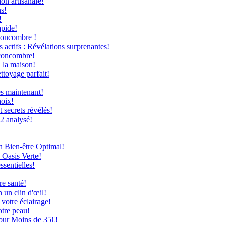
on artisanale!
ns!
!
apide!
Concombre !
 actifs : Révélations surprenantes!
 concombre!
à la maison!
ttoyage parfait!
ès maintenant!
hoix!
secrets révélés!
12 analysé!
n Bien-être Optimal!
 Oasis Verte!
ssentielles!
re santé!
 un clin d'œil!
 votre éclairage!
otre peau!
our Moins de 35€!