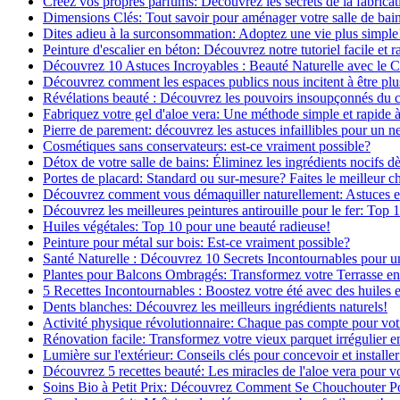
Créez vos propres parfums: Découvrez les secrets de la fabricati
Dimensions Clés: Tout savoir pour aménager votre salle de bai
Dites adieu à la surconsommation: Adoptez une vie plus simple
Peinture d'escalier en béton: Découvrez notre tutoriel facile et r
Découvrez 10 Astuces Incroyables : Beauté Naturelle avec le 
Découvrez comment les espaces publics nous incitent à être plus
Révélations beauté : Découvrez les pouvoirs insoupçonnés du
Fabriquez votre gel d'aloe vera: Une méthode simple et rapide 
Pierre de parement: découvrez les astuces infaillibles pour un ne
Cosmétiques sans conservateurs: est-ce vraiment possible?
Détox de votre salle de bains: Éliminez les ingrédients nocifs d
Portes de placard: Standard ou sur-mesure? Faites le meilleur c
Découvrez comment vous démaquiller naturellement: Astuces et 
Découvrez les meilleures peintures antirouille pour le fer: Top 
Huiles végétales: Top 10 pour une beauté radieuse!
Peinture pour métal sur bois: Est-ce vraiment possible?
Santé Naturelle : Découvrez 10 Secrets Incontournables pour u
Plantes pour Balcons Ombragés: Transformez votre Terrasse en
5 Recettes Incontournables : Boostez votre été avec des huiles e
Dents blanches: Découvrez les meilleurs ingrédients naturels!
Activité physique révolutionnaire: Chaque pas compte pour vot
Rénovation facile: Transformez votre vieux parquet irrégulier en
Lumière sur l'extérieur: Conseils clés pour concevoir et installer
Découvrez 5 recettes beauté: Les miracles de l'aloe vera pour v
Soins Bio à Petit Prix: Découvrez Comment Se Chouchouter P