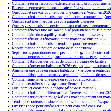
Comment réussir l'isolation extérieure de sa maison pour une r
Recette de gommage maison au café et à la vanille pour une p
Quel budget prévoir pour rénover une cuisine à Voiron en 2026 :
Comment choisir entre cuisiniste, architecte et contractant génér
Quelles sont mes marques de soins naturels préférées ?
Quels styles de cuisine conviennent aux maisons et appartemen
Comment rénover une maison en pisé pour un habitat sain et pe
Comment faire du maquillage maison que vous utiliserez vraim
Comment réussir la rénovation d'une maison de ville en 2026 ?
Comment choisir une cuisine tendance pour une rénovation en 
Recette maison de poudre de fond de teint naturelle
Sept astuces pour donner un aspect haut de gamme à votre cuis
Comment optimiser le rangement de votre cuisine et gagner de l
Comment fabriquer des barres de lotion au beurre de karité ?
Comment rénover un balcon en 2026 : étapes, budget et matéri
Aménager une cave en espace habitable : 7 astuces essentielles
Comment fabriquer un sérum visage anti-âge à l'huile de rose 
Comment aménager une pièce en sous-sol efficacement ?
Comment exfolier son visage naturellement ?
Quel parquet choisir pour chaque pièce de la maison ?
Comment choisir le meilleur maître d’œuvre à Grenoble en 202
Comment fabriquer un rouge à lèvres mat et hydratant fait mais
Tendances couleurs cuisine 2026 : tons sobres ou colorés, que c
Dix idées déco pour aménager un petit coin café chez soi
Comment faire une vapeur faciale aux herbes pour une peau plus