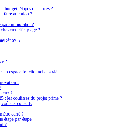
 budget, étapes et astuces ?
i faire attention ?
e parc immobilier ?
 cheveux effet plage ?
imeRénov' ?
ce ?
 un espace fonctionnel et stylé
énovation ?
?
eveux ?
 les coulisses du projet primé ?
coûts et conseils
mètre carré ?
de étape par étape
if ?