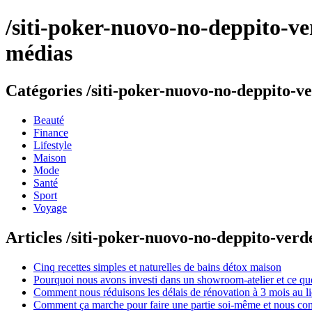
/siti-poker-nuovo-no-deppito-ve
médias
Catégories /siti-poker-nuovo-no-deppito-ve
Beauté
Finance
Lifestyle
Maison
Mode
Santé
Sport
Voyage
Articles /siti-poker-nuovo-no-deppito-verd
Cinq recettes simples et naturelles de bains détox maison
Pourquoi nous avons investi dans un showroom-atelier et ce que
Comment nous réduisons les délais de rénovation à 3 mois au l
Comment ça marche pour faire une partie soi-même et nous confi