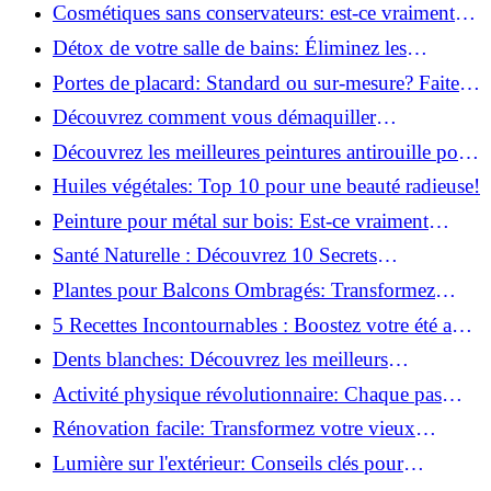
infaillibles pour un nettoyage parfait!
Cosmétiques sans conservateurs: est-ce vraiment
possible?
Détox de votre salle de bains: Éliminez les
ingrédients nocifs dès maintenant!
Portes de placard: Standard ou sur-mesure? Faites
le meilleur choix!
Découvrez comment vous démaquiller
naturellement: Astuces et secrets révélés!
Découvrez les meilleures peintures antirouille pour
le fer: Top 12 analysé!
Huiles végétales: Top 10 pour une beauté radieuse!
Peinture pour métal sur bois: Est-ce vraiment
possible?
Santé Naturelle : Découvrez 10 Secrets
Incontournables pour un Bien-être Optimal!
Plantes pour Balcons Ombragés: Transformez
votre Terrasse en Oasis Verte!
5 Recettes Incontournables : Boostez votre été avec
des huiles essentielles!
Dents blanches: Découvrez les meilleurs
ingrédients naturels!
Activité physique révolutionnaire: Chaque pas
compte pour votre santé!
Rénovation facile: Transformez votre vieux
parquet irrégulier en un clin d'œil!
Lumière sur l'extérieur: Conseils clés pour
concevoir et installer votre éclairage!