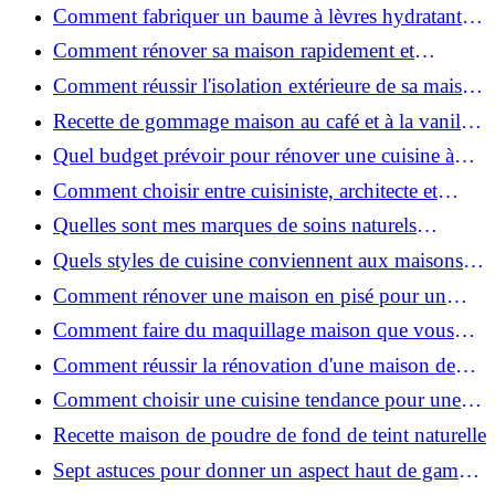
facilement : guide étape par étape
Comment fabriquer un baume à lèvres hydratant et
naturel au suif ?
Comment rénover sa maison rapidement et
efficacement ?
Comment réussir l'isolation extérieure de sa maison
pour une rénovation performante et durable ?
Recette de gommage maison au café et à la vanille
pour une peau douce
Quel budget prévoir pour rénover une cuisine à
Voiron en 2026 : coûts et aides locales ?
Comment choisir entre cuisiniste, architecte et
contractant général à Voiron ?
Quelles sont mes marques de soins naturels
préférées ?
Quels styles de cuisine conviennent aux maisons et
appartements du Voironnais ?
Comment rénover une maison en pisé pour un
habitat sain et performant ?
Comment faire du maquillage maison que vous
utiliserez vraiment ?
Comment réussir la rénovation d'une maison de
ville en 2026 ?
Comment choisir une cuisine tendance pour une
rénovation en 2026 ?
Recette maison de poudre de fond de teint naturelle
Sept astuces pour donner un aspect haut de gamme
à votre cuisine