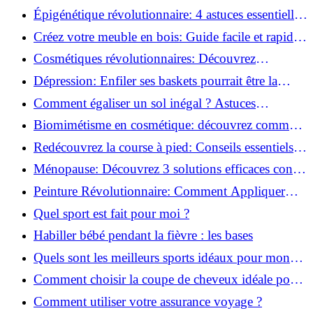
Monter des Carreaux de Béton Cellulaire!
Épigénétique révolutionnaire: 4 astuces essentielles
pour transformer votre bien-être!
Créez votre meuble en bois: Guide facile et rapide
pour débutants!
Cosmétiques révolutionnaires: Découvrez
comment les fermes verticales transforment la
Dépression: Enfiler ses baskets pourrait être la
beauté!
solution!
Comment égaliser un sol inégal ? Astuces
infaillibles pour réussir !
Biomimétisme en cosmétique: découvrez comment
la nature inspire l'avenir des soins beauté!
Redécouvrez la course à pied: Conseils essentiels
pour reprendre!
Ménopause: Découvrez 3 solutions efficaces contre
les bouffées de chaleur!
Peinture Révolutionnaire: Comment Appliquer
Deux Couleurs Sur Une Porte!
Quel sport est fait pour moi ?
Habiller bébé pendant la fièvre : les bases
Quels sont les meilleurs sports idéaux pour mon
enfant ?
Comment choisir la coupe de cheveux idéale pour
votre visage ?
Comment utiliser votre assurance voyage ?