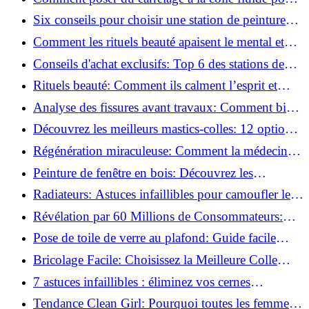
un rendu professionnel ?
Six conseils pour choisir une station de peinture
basse pression
Comment les rituels beauté apaisent le mental et
créent des moments pour soi ?
Conseils d'achat exclusifs: Top 6 des stations de
peinture basse pression incontournables!
Rituels beauté: Comment ils calment l’esprit et
chouchoutent votre âme!
Analyse des fissures avant travaux: Comment bien
préparer vos surfaces!
Découvrez les meilleurs mastics-colles: 12 options
dès 6,70 €!
Régénération miraculeuse: Comment la médecine
régénérative peut restaurer votre confiance!
Peinture de fenêtre en bois: Découvrez les
techniques infaillibles pour un résultat parfait!
Radiateurs: Astuces infaillibles pour camoufler les
tuyaux apparents!
Révélation par 60 Millions de Consommateurs:
Découvrez le sérum anti-rides numéro un!
Pose de toile de verre au plafond: Guide facile
pour débutants!
Bricolage Facile: Choisissez la Meilleure Colle
pour Chaque Matériau!
7 astuces infaillibles : éliminez vos cernes
rapidement !
Tendance Clean Girl: Pourquoi toutes les femmes