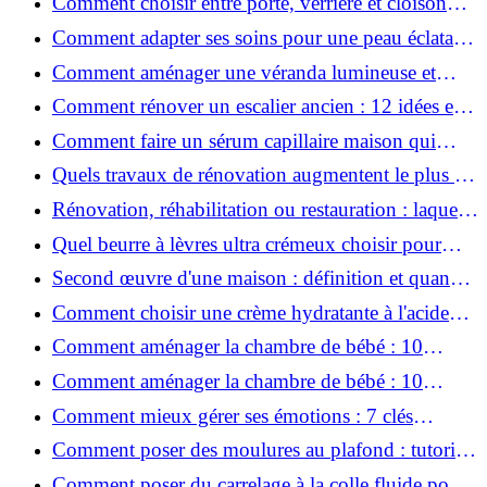
Comment choisir entre porte, verrière et cloison
coulissante pour séparer vos pièces ?
Comment adapter ses soins pour une peau éclatante
en hiver ?
Comment aménager une véranda lumineuse et
conviviale : 12 idées déco
Comment rénover un escalier ancien : 12 idées et
astuces faciles pas à pas
Comment faire un sérum capillaire maison qui
stimule réellement la pousse des cheveux ?
Quels travaux de rénovation augmentent le plus la
valeur d'une maison pour la revente ?
Rénovation, réhabilitation ou restauration : laquelle
convient le mieux à mon logement ?
Quel beurre à lèvres ultra crémeux choisir pour
lèvres sèches et gercées?
Second œuvre d'une maison : définition et quand
le réaliser
Comment choisir une crème hydratante à l'acide
hyaluronique et niacinamide ?
Comment aménager la chambre de bébé : 10
conseils sécurité, déco et rangement
Comment aménager la chambre de bébé : 10
conseils sécurité, déco et rangement
Comment mieux gérer ses émotions : 7 clés
pratiques
Comment poser des moulures au plafond : tutoriel
vidéo pas à pas ?
Comment poser du carrelage à la colle fluide pour