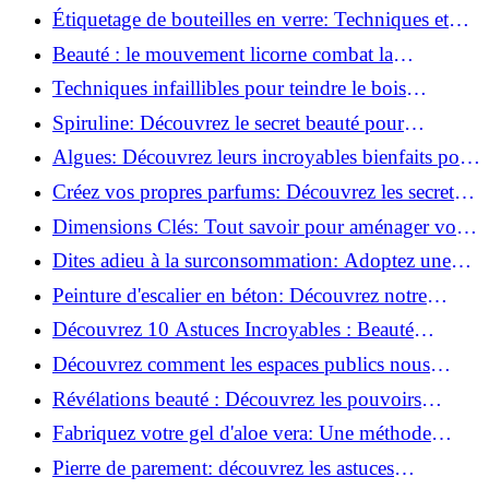
100% comestible!
Étiquetage de bouteilles en verre: Techniques et
astuces incontournables!
Beauté : le mouvement licorne combat la
surconsommation !
Techniques infaillibles pour teindre le bois
naturellement: Découvrez comment!
Spiruline: Découvrez le secret beauté pour
revitaliser les peaux fatiguées!
Algues: Découvrez leurs incroyables bienfaits pour
la santé et la beauté!
Créez vos propres parfums: Découvrez les secrets
de la fabrication artisanale!
Dimensions Clés: Tout savoir pour aménager votre
salle de bains!
Dites adieu à la surconsommation: Adoptez une
vie plus simple!
Peinture d'escalier en béton: Découvrez notre
tutoriel facile et rapide!
Découvrez 10 Astuces Incroyables : Beauté
Naturelle avec le Concombre !
Découvrez comment les espaces publics nous
incitent à être plus actifs : Révélations surprenantes!
Révélations beauté : Découvrez les pouvoirs
insoupçonnés du concombre!
Fabriquez votre gel d'aloe vera: Une méthode
simple et rapide à la maison!
Pierre de parement: découvrez les astuces