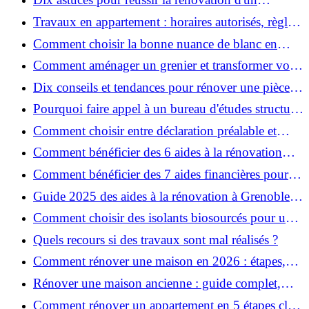
appartement
Travaux en appartement : horaires autorisés, règles
et bonnes pratiques
Comment choisir la bonne nuance de blanc en
décoration et éviter les pièges ?
Comment aménager un grenier et transformer vos
combles en espace habitable ?
Dix conseils et tendances pour rénover une pièce
de la maison
Pourquoi faire appel à un bureau d'études structure
pour garantir la sécurité de vos rénovations ?
Comment choisir entre déclaration préalable et
permis de construire pour vos travaux ?
Comment bénéficier des 6 aides à la rénovation
énergétique à Grenoble ?
Comment bénéficier des 7 aides financières pour la
rénovation énergétique à Voiron ?
Guide 2025 des aides à la rénovation à Grenoble et
Voiron : MaPrimeRénov’, CEE, aides locales
Comment choisir des isolants biosourcés pour une
rénovation écologique ?
Quels recours si des travaux sont mal réalisés ?
Comment rénover une maison en 2026 : étapes,
coûts et conseils ?
Rénover une maison ancienne : guide complet,
étapes, budget et astuces
Comment rénover un appartement en 5 étapes clés