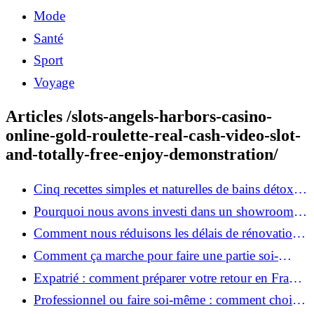
Mode
Santé
Sport
Voyage
Articles /slots-angels-harbors-casino-
online-gold-roulette-real-cash-video-slot-
and-totally-free-enjoy-demonstration/
Cinq recettes simples et naturelles de bains détox
maison
Pourquoi nous avons investi dans un showroom-
atelier et ce que cela apporte aux clients
Comment nous réduisons les délais de rénovation à
3 mois au lieu de 6?
Comment ça marche pour faire une partie soi-
même et nous confier le reste ?
Expatrié : comment préparer votre retour en France
et rénover votre bien à distance ?
Professionnel ou faire soi-même : comment choisir