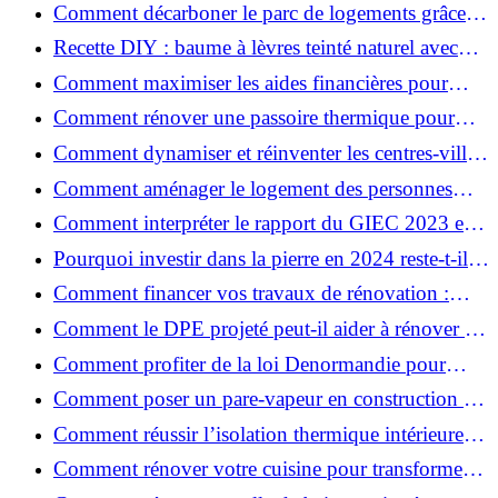
pour votre rénovation ?
Comment décarboner le parc de logements grâce à
la rénovation énergétique ?
Recette DIY : baume à lèvres teinté naturel avec
SPF
Comment maximiser les aides financières pour
votre rénovation ?
Comment rénover une passoire thermique pour
une maison durable ?
Comment dynamiser et réinventer les centres-villes
avec Action Cœur de Ville ?
Comment aménager le logement des personnes
âgées et obtenir des aides financières ?
Comment interpréter le rapport du GIEC 2023 et
en retenir l'essentiel ?
Pourquoi investir dans la pierre en 2024 reste-t-il
un choix sûr ?
Comment financer vos travaux de rénovation :
aides, prêts et solutions pratiques ?
Comment le DPE projeté peut-il aider à rénover et
valoriser votre bien ?
Comment profiter de la loi Denormandie pour
investir dans l'ancien et défiscaliser ?
Comment poser un pare-vapeur en construction et
rénovation : rôle et erreurs à éviter?
Comment réussir l’isolation thermique intérieure
pour une maison économe en énergie ?
Comment rénover votre cuisine pour transformer
votre espace de vie ?