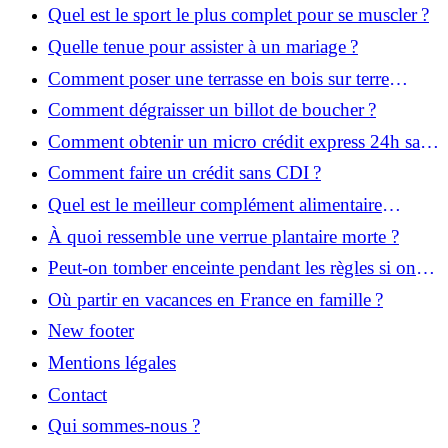
Quel est le sport le plus complet pour se muscler ?
Quelle tenue pour assister à un mariage ?
Comment poser une terrasse en bois sur terre
battue ?
Comment dégraisser un billot de boucher ?
Comment obtenir un micro crédit express 24h sans
justificatif ?
Comment faire un crédit sans CDI ?
Quel est le meilleur complément alimentaire
cheveux efficace ? Notre avis dans cet article
À quoi ressemble une verrue plantaire morte ?
Peut-on tomber enceinte pendant les règles si on
prend la pilule ?
Où partir en vacances en France en famille ?
New footer
Mentions légales
Contact
Qui sommes-nous ?