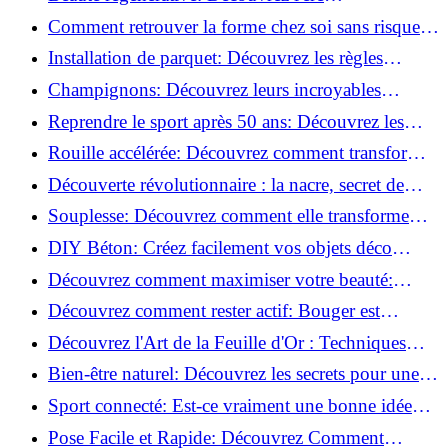
révolutionnaire de la cosmétique verte!
Comment retrouver la forme chez soi sans risque
de blessure: Techniques et conseils sûrs!
Installation de parquet: Découvrez les règles
essentielles à respecter!
Champignons: Découvrez leurs incroyables
pouvoirs antioxydants!
Reprendre le sport après 50 ans: Découvrez les
meilleures méthodes!
Rouille accélérée: Découvrez comment transformer
la corrosion en déco tendance!
Découverte révolutionnaire : la nacre, secret de
régénération inouï !
Souplesse: Découvrez comment elle transforme
votre performance sportive!
DIY Béton: Créez facilement vos objets déco
tendance!
Découvrez comment maximiser votre beauté:
Astuces et secrets révélés!
Découvrez comment rester actif: Bouger est
toujours possible!
Découvrez l'Art de la Feuille d'Or : Techniques
Incontournables pour Réussir!
Bien-être naturel: Découvrez les secrets pour une
vie saine!
Sport connecté: Est-ce vraiment une bonne idée
pour vous?
Pose Facile et Rapide: Découvrez Comment